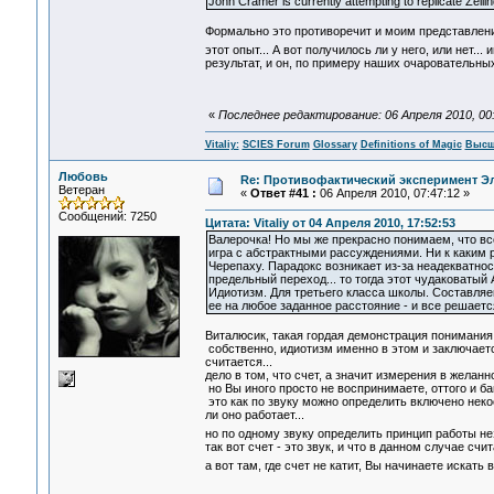
John Cramer is currently attempting to replicate Zeil
Формально это противоречит и моим представления
этот опыт... А вот получилось ли у него, или нет...
результат, и он, по примеру наших очаровательны
«
Последнее редактирование: 06 Апреля 2010, 00:5
Vitaliy:
SCIES Forum
Glossary
Definitions of Magic
Высш
Любовь
Re: Противофактический эксперимент Э
Ветеран
«
Ответ #41 :
06 Апреля 2010, 07:47:12 »
Сообщений: 7250
Цитата: Vitaliy от 04 Апреля 2010, 17:52:53
Валерочка! Но мы же прекрасно понимаем, что все
игра с абстрактными рассуждениями. Ни к каким 
Черепаху. Парадокс возникает из-за неадекватно
предельный переход... то тогда этот чудаковатый 
Идиотизм. Для третьего класса школы. Составляем
ее на любое заданное расстояние - и все решает
Виталюсик, такая гордая демонстрация понимания 
собственно, идиотизм именно в этом и заключается
считается...
дело в том, что счет, а значит измерения в желанн
но Вы иного просто не воспринимаете, оттого и ба
это как по звуку можно определить включено неко
ли оно работает...
но по одному звуку определить принцип работы н
так вот счет - это звук, и что в данном случае счи
а вот там, где счет не катит, Вы начинаете искать