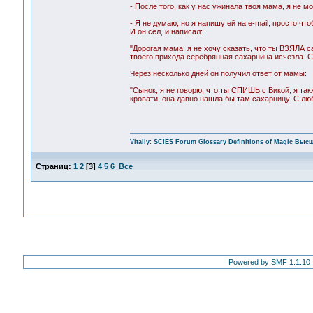
- После того, как у нас ужинала твоя мама, я не 
- Я не думаю, но я напишу ей на e-mail, просто ч
И он сел, и написал:
"Дорогая мама, я не хочу сказать, что ты ВЗЯЛА с
твоего прихода серебрянная сахарница исчезла. 
Через несколько дней он получил ответ от мамы:
"Сынок, я не говорю, что ты СПИШЬ с Викой, я та
кровати, она давно нашла бы там сахарницу. С лю
Vitaliy:
SCIES Forum
Glossary
Definitions of Magic
Высш
Страниц:
1
2
[
3
]
4
5
6
Все
Powered by SMF 1.1.10