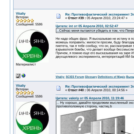
Vitaliy
Re: Противофактический эксперимент Э
Ветеран
«
Ответ #39 :
05 Апреля 2010, 23:24:47 »
Сообщений: 5586
Цитата: int от 05 Апреля 2010, 02:52:47
...Сейчас меня пытаются убедить в том, что Пенр
Не надо общих фраз. Я высказываю не истину в по
можешь поправить: милости просим, буду благодар
пиетета, так я тебе сообщу, что он, рассматрива
взрывателя бомбы, что делает вообще бессмыслен
Причем, я помню еще его высказывания на заре ИИ
двухщелевого эксперимента, интерпретаций КМ база
Материалист
Vitaliy:
SCIES Forum
Glossary
Definitions of Magic
Высш
Vitaliy
Re: Противофактический эксперимент Э
Ветеран
«
Ответ #40 :
06 Апреля 2010, 00:14:56 »
Сообщений: 5586
Цитата: valeriy от 05 Апреля 2010, 11:19:46
... Ну хорошо, давайте продолжим мысленный экс
противоположную сторону, частиц b