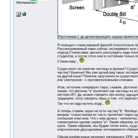
Материалист
Расстояние L до детектирующего экрана являетс
Я польщен станиславовой фразой относительно бар
Рассматриваемый нами сейчас эксперимент мне п
подход Станислава: дескать рассуждать надо
толь
студентов, и после этого они в состоянии только по
Станиславу...
Существует ли понятие частицы в физике? Существ
частиц? Конечно! Мы уже целый ряд таких экспери
на другой язык? Понятие запутанности существуе
или электронов - с противоположными спинами.
Итак, источник генерирует пары, скажем, фотонов 
знаем, что фотоны "а" вылетают как частицы из 
паттерн ИП. Да, можно говорить про волну, идущую
традициях, хочу говорить лишь о том, что зареги
Так что не надо мутить воду...
А теперь ставим экран на пути частиц "b". Вообщ
веером: только малая их часть пролетает через щ
сплошная пластина. Что с ним делать - непонятно
симметрично щелям экрана "а". Таким образом, ес
щель. Таким образом, мы будем точно знать, куда 
классическом двухщелевом эксперименте сбивал
Общая конфигураци начинает напоминать EPR- экс