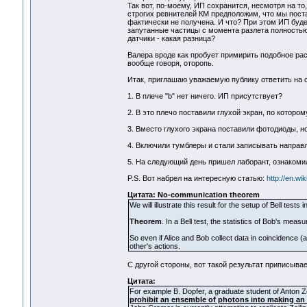
Так вот, по-моему, ИП сохранится, несмотря на то
строгих ревнителей КМ предположим, что мы постав
фактически не получена. И что? При этом ИП буде
запутанные частицы с момента разлета полностью т
датчики - какая разница?
Валера вроде как пробует примирить подобное ра
вообще говоря, оторопь.
Итак, приглашаю уважаемую публику ответить на 
1. В плече "b" нет ничего. ИП присутствует?
2. В это плечо поставили глухой экран, по котор
3. Вместо глухого экрана поставили фотодиоды, н
4. Включили тумблеры и стали записывать направ
5. На следующий день пришел лаборант, ознакоми
P.S. Вот набрел на интересную статью:
http://en.w
Цитата: No-communication theorem
We will illustrate this result for the setup of Bell te
Theorem
. In a Bell test, the statistics of Bob's mea
So even if Alice and Bob collect data in coincidence 
other's actions.
C другой стороны, вот такой результат приписывае
Цитата:
For example B. Dopfer, a graduate student of Anton Z
prohibit an ensemble of photons into making an i