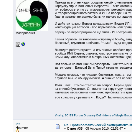
Прежде всего, не надо городить какой-то уникаль
корпускулярно-волновых хитростей. То же самое 
интерферометр, по сути моделирует реконфигурацию
интерференционного паттерна ИП, а наверх, на "т
(где, в идеале, не должно быть ни одного попадани
И действительно. Берем двухщелевку. Видим ИП. 
конфигурации авторов - про взрыватель неисправ
перед и за перегородкой со щелями - ИП сохранит
Материалист
Таким образом, установили исправную бомбу, зап
болезный, влупится в область "тьмы" - куда не дол
Выходит, ребята играют на изменении свойств про
вообще КМ? Берем, скажем, клистрон или магнетро
номиналу. Аналогично и в охранных системах, где
Вот только на пальцах бы разобрать - как это мен
детекторов... Валера! Вы с Пипой столько графико
Мораль отсюда, что никаких бесконтактных, а тем
случаев мы не обнаруживаем. А значит вся нелока
Хотя... вот... Кто бы ответил на вопрос. Берем д
за спиной булыжник. Он влияет на структуру прост
извлекаю из-за спины и начинаю приближать к траек
все к лешему срывается... Когда? Насколько резк
Vitaliy:
SCIES Forum
Glossary
Definitions of Magic
Высш
int
Re: Противофактический эксперимент Э
Новичок
«
Ответ #35 :
05 Апреля 2010, 02:52:47 »