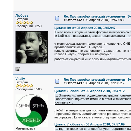
Любовь
Re: Противофактический эксперимент Э
Ветеран
«
Ответ #42 :
06 Апреля 2010, 07:57:09 »
Сообщений: 7250
Цитата: int от 05 Апреля 2010, 02:52:47
Было время, когда на этом форуме интересно был
и Цейглер - шарлатаны, а квантовая механика - пл
у меня складывается такое впечатление, что СИД
противоположностью - Пипусей...
надо отметить, что эксперимент удался, т.е. то, к
голове Пипуси, творится и на форуме...
работают сокрытый и не сокрытый администрати
Vitaliy
Re: Противофактический эксперимент Э
Ветеран
«
Ответ #43 :
06 Апреля 2010, 09:20:52 »
Сообщений: 5586
Цитата: Любовь от 06 Апреля 2010, 07:47:12
... Виталюсик, такая гордая демонстрация понима
собственно, идиотизм именно в этом и заключаетс
считается...
Люба! Ты накропала два постинга маниакально-шиз
Черепахой, берем алгебраическое решение третьег
не отражает. Если сказать нечего, лучше помолчи,
Цитата: Любовь от 06 Апреля 2010, 07:57:09
Материалист
... то, что творится в голове Пипуси, творится и н