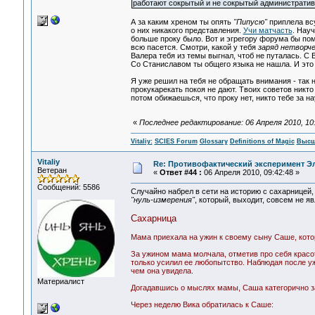
работают сокрытый и не сокрытый администрати
А за каким хреном ты опять
"Пипусю"
приплела всу
о них никакого представления.
Учи матчасть
. Науч
больше проку было. Вот и эгрегору форума бы пом
всю пасется. Смотри, какой у тебя
заряд нетворче
Валера тебя из темы выгнал, чтоб не путалась. С
Со Станиславом ты общего языка не нашла. И это 
Я уже решил на тебя не обращать внимания - так н
прокукарекать покоя не дают. Твоих советов никт
потом обижаешься, что проку нет, никто тебе за на
«
Последнее редактирование: 06 Апреля 2010, 10:0
Vitaliy:
SCIES Forum
Glossary
Definitions of Magic
Высш
Vitaliy
Re: Противофактический эксперимент Э
Ветеран
«
Ответ #44 :
06 Апреля 2010, 09:42:48 »
Сообщений: 5586
Случайно набрел в сети на историю с сахарницей,
"нуль-измерения"
, который, выходит, совсем не я
Сахарница
Мама приехала на ужин к своему сыну Саше, котор
За ужином мама молчала, отметив про себя красо
только усилил ее любопытство. Наблюдая после уж
чем она увидела.
Материалист
Догадавшись о мыслях мамы, Саша категорично зая
Через неделю Вика обратилась к Саше: