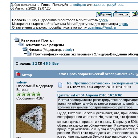
Добро пожаловать,
Гость
. Пожалуйста,
войдите
или
зарегистрируйтесь
.
06 Августа 2026, 19:07:20
Новости:
Книгу С.Доронина "Квантовая магия" читать
здесь
Материалы старого сайта "Физика Магии" доступны для просмотра
здесь
О замеченных глюках просьба писать на почту
quantmag@mail.ru
Квантовый Портал
Тематические разделы
Физика
(Модератор:
valeriy
)
Противофактический эксперимент Элицура-Вайдмана обсу
Страниц:
1
2
[
3
]
4
5
6
Все
Тема: Противофактический эксперимент Элицу
Автор
valeriy
Re: Противофактический эксперимент Э
Глобальный модератор
«
Ответ #30 :
04 Апреля 2010, 16:41:10 »
Ветеран
Цитата: int от 04 Апреля 2010, 16:16:02
Сообщений: 4167
В этом эксперименте регистрируется поляризация
наличии объекта либо остается горизонтальной п
количеству циклов поляризационного ротатора.
Ну да, Виталик, на это и указывает, что, при нали
интерференция исчезает. Но, факт тот, что фотон
контакт должен привести к взрыву. К взрыву в 50%
объект оказался не обнаруженным. К сожалению, 
процент (и желательно к нулю) и придумывается с
ротации. Якобы это приведет к исчезновению конт
известные парадоксы Зенона (как например, стрела