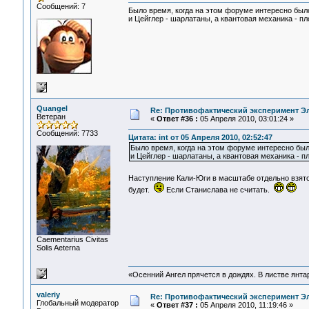
Сообщений: 7
Было время, когда на этом форуме интересно был
и Цейглер - шарлатаны, а квантовая механика - пл
Quangel
Re: Противофактический эксперимент Э
Ветеран
«
Ответ #36 :
05 Апреля 2010, 03:01:24 »
Сообщений: 7733
Цитата: int от 05 Апреля 2010, 02:52:47
Было время, когда на этом форуме интересно был
и Цейглер - шарлатаны, а квантовая механика - пл
Наступление Кали-Юги в масштабе отдельно взя
будет.
Если Станислава не считать.
Сaementarius Civitas
Solis Aeterna
«Осенний Ангел прячется в дождях. В листве янтарн
valeriy
Re: Противофактический эксперимент Э
Глобальный модератор
«
Ответ #37 :
05 Апреля 2010, 11:19:46 »