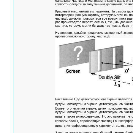
банальная частица и мы знаем, в какую щель она 
глупость следить за запутанным двойником, за час
Красивый мысленный эксперимент. На самом деле
интерференционную картину, которую могли бы по
частиц b должны проводиться все время, пока идет
раз происходят с вероятностью 1, т.е., мы доско
картина, которую могли бы дать частицы а, будет
Ну хорошо, давайте продолжим мысленный экспери
противоположную сторону, частиц b
Расстояние L до детектирующего экрана является
будем наблюдать на экране, детектирующем части
Более того, если на экране, детектирующем части
будем наблюдать на экране, детектирующем частиц
видеть также интерференцию. Но это означает, что
котором волны, переносящие частицы b, интерфер
видеть интерференционную картину от волны, отр
Здесь выходит на сцену новый герой - мнимый обр