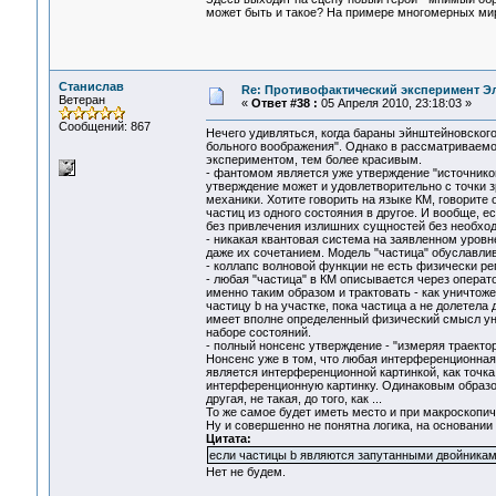
может быть и такое? На примере многомерных ми
Станислав
Re: Противофактический эксперимент Э
Ветеран
«
Ответ #38 :
05 Апреля 2010, 23:18:03 »
Сообщений: 867
Нечего удивляться, когда бараны эйнштейновского
больного воображения". Однако в рассматриваем
экспериментом, тем более красивым.
- фантомом является уже утверждение "источнико
утверждение может и удовлетворительно с точки зр
механики. Хотите говорить на языке КМ, говорите 
частиц из одного состояния в другое. И вообще, 
без привлечения излишних сущностей без необхо
- никакая квантовая система на заявленном уровн
даже их сочетанием. Модель "частица" обуславлив
- коллапс волновой функции не есть физически р
- любая "частица" в КМ описывается через опера
именно таким образом и трактовать - как уничто
частицу b на участке, пока частица а не долетела д
имеет вполне определенный физический смысл уни
наборе состояний.
- полный нонсенс утверждение - "измеряя траект
Нонсенс уже в том, что любая интерференционна
является интерференционной картинкой, как точка
интерференционную картинку. Одинаковым образом
другая, не такая, до того, как ...
То же самое будет иметь место и при макроскопич
Ну и совершенно не понятна логика, на основани
Цитата:
если частицы b являются запутанными двойникам
Нет не будем.