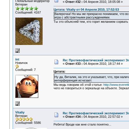
Глобальный модератор
«
Ответ #32 :
04 Апреля 2010, 18:05:08 »
Ветеран
Цитата: Vitaliy от 04 Апреля 2010, 17:52:53
Сообщений: 4167
Валерочка! Но мы же прекрасно понимаем, что все
игра с абстрактными рассуждениями.
Ты это объясняй тем, кто горит желанием сорват
int
Re: Противофактический эксперимент Э
Новичок
«
Ответ #33 :
04 Апреля 2010, 18:17:44 »
Сообщений: 7
Цитата:
Ну да, Виталик, на это и указывает, что, при нал
интерференция исчезает.
Мы ведь говорим об этой статье:
http://www.everett
чего не говориться о зеркальце на объекте. Зеркал
Vitaliy
Re: Противофактический эксперимент Э
Ветеран
«
Ответ #34 :
04 Апреля 2010, 22:57:02 »
Сообщений: 5586
Ребята! Вроде как мне стало понятно...