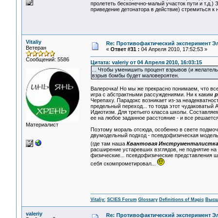
пролететь бесконечно-малый участок пути и т.д.) 
приведение детонатора в действие) стремиться к 
Vitaliy
Re: Противофактический эксперимент Э
Ветеран
«
Ответ #31 :
04 Апреля 2010, 17:52:53 »
Сообщений: 5586
Цитата: valeriy от 04 Апреля 2010, 16:03:15
... Чтобы уменишить процент взрывов (и желатель
взрыв бомбы будет маловероятен.
Валерочка! Но мы же прекрасно понимаем, что все
игра с абстрактными рассуждениями. Ни к каким
р
Черепаху. Парадокс возникает из-за неадекватно
предельный переход... то тогда этот чудаковатый А
Идиотизм. Для третьего класса школы. Составляем
ее на любое заданное расстояние - и все решаетс
Материалист
Поэтому мораль отсюда, особенно в свете подмоче
двумодельный подход - псевдофизическая модель +
(где там наша
Квантовая Инструменталистк
расширение устаревших взглядов, не поднятие на
физические... псевдофизические представления ш
себя скомпрометировал...
Vitaliy:
SCIES Forum
Glossary
Definitions of Magic
Высш
valeriy
Re: Противофактический эксперимент Э