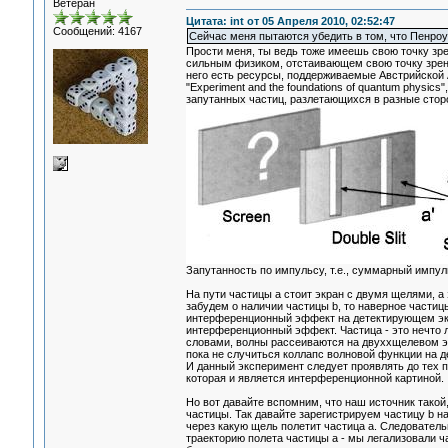
Ветеран
Цитата: int от 05 Апреля 2010, 02:52:47
Сообщений: 4167
Сейчас меня пытаются убедить в том, что Пенроуз
Прости меня, ты ведь тоже имеешь свою точку зре
сильным физиком, отстаивающем свою точку зрени
него есть ресурсы, поддерживаемые Австрийской А
"Experiment and the foundations of quantum physics
запутанных частиц, разлетающихся в разные сто
Запутанность по импульсу, т.е., суммарный импул
На пути частицы a стоит экран с двумя щелями, а 
забудем о наличии частицы b, то наверное частиц
интерференционный эффект на детектирующем экра
интерференционный эффект. Частица - это нечто 
словами, волны рассеиваются на двуххщелевом экр
пока не случиться коллапс волновой функции на де
И данный эксперимент следует проявлять до тех п
которая и является интерференционной картиной.
Но вот давайте вспомним, что наш источник тако
частицы. Так давайте зарегистрируем частицу b на
через какую щель полетит частица а. Следователь
траекторию полета частицы а - мы легализовали ч