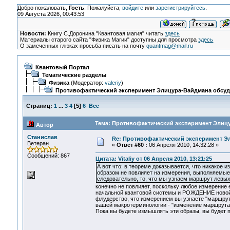
Добро пожаловать,
Гость
. Пожалуйста,
войдите
или
зарегистрируйтесь
.
09 Августа 2026, 00:43:53
Новости:
Книгу С.Доронина "Квантовая магия" читать
здесь
Материалы старого сайта "Физика Магии" доступны для просмотра
здесь
О замеченных глюках просьба писать на почту
quantmag@mail.ru
Квантовый Портал
Тематические разделы
Физика
(Модератор:
valeriy
)
Противофактический эксперимент Элицура-Вайдмана обсу
Страниц:
1
...
3
4
[
5
]
6
Все
Тема: Противофактический эксперимент Элицу
Автор
Станислав
Re: Противофактический эксперимент Э
Ветеран
«
Ответ #60 :
06 Апреля 2010, 14:32:28 »
Сообщений: 867
Цитата: Vitaliy от 06 Апреля 2010, 13:21:25
А вот что: в теореме доказывается, что никакое 
образом не повлияет на измерения, выполняемые Али
следовательно, то, что мы узнаем маршрут левых
конечно не повлияет, поскольку любое измерени
начальной квантовой системы и РОЖДЕНИЕ новой, 
флудерство, что измерением вы узнаете "маршрут
вашей макротерминологии - "изменение маршрута". 
Пока вы будете измышлять эти образы, вы будет 