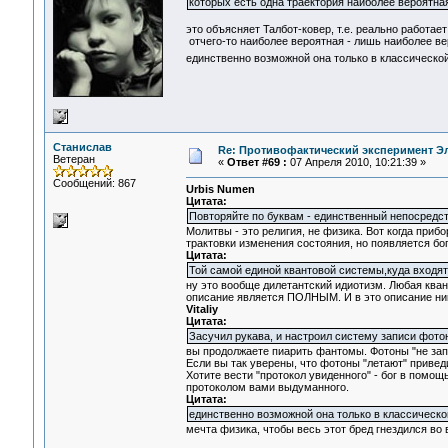
которых есть одна траектория наиболее вероятная
это объясняет Талбот-ковер, т.е. реально работает
отчего-то наиболее вероятная - лишь наиболее ве
единственно возможной она только в классической
Станислав
Re: Противофактический эксперимент Э
Ветеран
«
Ответ #69 :
07 Апреля 2010, 10:21:39 »
Сообщений: 867
Urbis Numen
Цитата:
Повторяйте по буквам - единственный непосре
Молитвы - это религия, не физика. Вот когда приб
трактовки изменения состояния, но появляется бог
Цитата:
Той самой единой квантовой системы,куда входят
ну это вообще дилетантский идиотизм. Любая ква
описание является ПОЛНЫМ. И в это описание ник
Vitaliy
Цитата:
Засучил рукава, и настроил систему записи фото
вы продолжаете пиарить фантомы. Фотоны "не за
Если вы так уверены, что фотоны "летают" привед
Хотите вести "протокол увиденного" - бог в помощ
протоколом вами выдуманного.
Цитата:
единственно возможной она только в классическо
мечта физика, чтобы весь этот бред гнездился во 