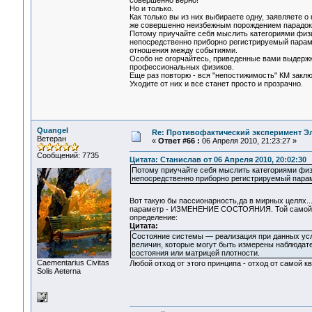
совершенно верно!
Но и только.
Как только вы из них выбираете одну, заявляете о
же совершенно неизбежным порождением парадок
Потому приучайте себя мыслить категориями физи
непосредственно приборно регистрируемый параме
отношения между событиями.
Особо не огорчайтесь, приведенные вами выдержк
профессиональных физиков.
Еще раз повторю - вся "непостижимость" КМ зак
Уходите от них и все станет просто и прозрачно.
Quangel
Re: Противофактический эксперимент Э
Ветеран
«
Ответ #66 :
06 Апреля 2010, 21:23:27 »
Сообщений: 7735
Цитата: Станислав от 06 Апреля 2010, 20:02:30
Потому приучайте себя мыслить категориями физ
непосредственно приборно регистрируемый пара
Вот такую бы пассионарность,да в мирных целях..
параметр - ИЗМЕНЕНИЕ СОСТОЯНИЯ. Той самой ед
определение:
Цитата:
Состояние системы — реализация при данных ус
величин, которые могут быть измерены наблюдате
состояния или матрицей плотности.
Сaementarius Civitas
Любой отход от этого принципа - отход от самой к
Solis Aeterna