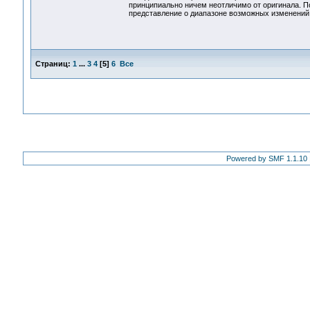
принципиально ничем неотличимо от оригинала. П
представление о диапазоне возможных изменений 
Страниц:
1
...
3
4
[
5
]
6
Все
Powered by SMF 1.1.10