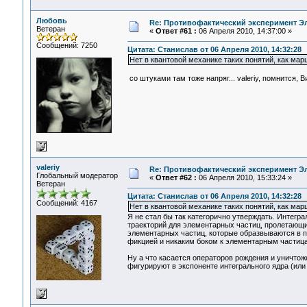
Любовь
Re: Противофактический эксперимент Э
Ветеран
«
Ответ #61 :
06 Апреля 2010, 14:37:00 »
Сообщений: 7250
Цитата: Станислав от 06 Апреля 2010, 14:32:28
Нет в квантовой механике таких понятий, как маршр
со штуками там тоже напряг... valeriy, помнится, 
valeriy
Re: Противофактический эксперимент Э
Глобальный модератор
«
Ответ #62 :
06 Апреля 2010, 15:33:24 »
Ветеран
Цитата: Станислав от 06 Апреля 2010, 14:32:28
Сообщений: 4167
Нет в квантовой механике таких понятий, как маршр
Я не стал бы так категорично утверждать. Интег
траекторий для элементарных частиц, пролетающих
элементарных частиц, которые образвываются в п
фикцией и никаким боком к элементарным частица
Ну а что касается операторов рождения и уничтож
фигурируют в экспоненте интегрального ядра (или