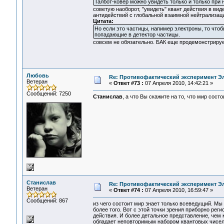
Талбот-ковер можно увидеть только и только при 
советую наоборот, "увидеть" квант действия в ви
антидействий с глобальной взаимной нейтрализаци
Цитата:
Но если это частицы, напимер электроны, то чтоб
попадающие в детектор частицы.
совсем не обязательно. БАК еще продемонстрирует
Любовь
Re: Противофактический эксперимент Э
Ветеран
«
Ответ #73 :
07 Апреля 2010, 14:42:21 »
Сообщений: 7250
Станислав
, а что Вы скажите на то, что мир сос
Станислав
Re: Противофактический эксперимент Э
Ветеран
«
Ответ #74 :
07 Апреля 2010, 16:59:47 »
Сообщений: 867
из чего состоит мир знает только всеведущий. Мы 
более того. Вот с этой точки зрения приборно ре
действия. И более детальное представление, чем 
обладает неповторимым набором квантовых чисел,