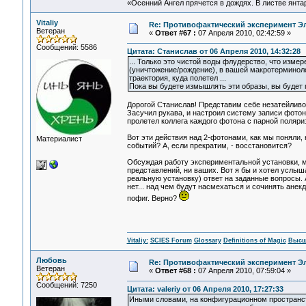
«Осенний Ангел прячется в дождях. В листве янтарн
Vitaliy
Re: Противофактический эксперимент Э
Ветеран
«
Ответ #67 :
07 Апреля 2010, 02:42:59 »
Сообщений: 5586
Цитата: Станислав от 06 Апреля 2010, 14:32:28
... Только это чистой воды флудерство, что изме
(уничтожение/рождение), в вашей макротерминоло
траектория, куда полетел ...
Пока вы будете измышлять эти образы, вы будет
Дорогой Станислав! Представим себе незатейливо
Засучил рукава, и настроил систему записи фотоно
пролетел коллега каждого фотона с парной поляри
Вот эти действия над 2-фотонами, как мы поняли,
Материалист
событий? А, если прекратим, - восстановится?
Обсуждая работу экспериментальной установки, мы
представлений, ни ваших. Вот я бы и хотел услыш
реальную установку) ответ на заданные вопросы. А
нет... над чем будут насмехаться и сочинять ане
пофиг. Верно?
Vitaliy:
SCIES Forum
Glossary
Definitions of Magic
Высш
Любовь
Re: Противофактический эксперимент Э
Ветеран
«
Ответ #68 :
07 Апреля 2010, 07:59:04 »
Сообщений: 7250
Цитата: valeriy от 06 Апреля 2010, 17:27:33
Иными словами, на конфигурационном пространств