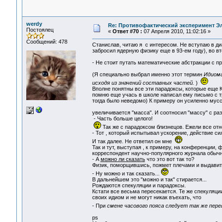
werdy
Re: Противофактический эксперимент Э
Постоялец
«
Ответ #70 :
07 Апреля 2010, 11:02:16 »
Сообщений: 478
Станислав, читаю я с интересом. Не вступаю в ди
забросил ядерную физику еще в 93-ем году), во вт
- Не стоит путать математические абстракции с 
(Я специально выбрал именно этот термин
Идиома
исходя из значений составных частей.
)
Вполне понятны все эти парадоксы, которые еще К
помню еще учась в школе написал ему письмо с т
тогда было неведомо) К примеру он усиленно мусс
увеличивается "масса". И соотносил "массу" с р
- Часть больше целого!
Так же с парадоксом близнецов. Ежели все отн
- Тот , который испытывал ускорение, действие си
И так далее. Не ответил он мне
Так и тут, выступая , к примеру, на конференции,
корреспондент научно-популярного журнала обычн
- А
можно ли сказать
что это вот так то?
Физик, поморщившись, пожмет плечами и выдавит
- Ну можно и так сказать...
В дальнейшем это "можно и так" стирается...
Рождаются спекуляции и парадоксы.
Кстати все весьма пересекается. Те же спекуляци
своих идиом и не могут никак въехать, что
- При
смене часового пояса следует так же пер
ps