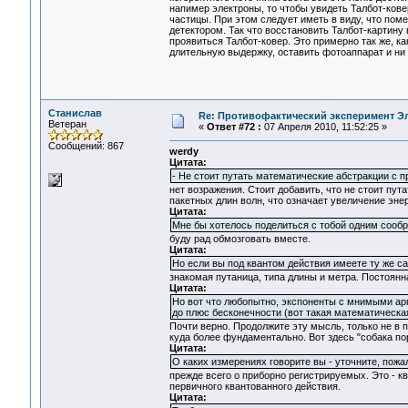
напимер электроны, то чтобы увидеть Талбот-кове
частицы. При этом следует иметь в виду, что пом
детектором. Так что восстановить Талбот-картину
проявиться Талбот-ковер. Это примерно так же, к
длительную выдержку, оставить фотоаппарат и ни 
Станислав
Re: Противофактический эксперимент Э
Ветеран
«
Ответ #72 :
07 Апреля 2010, 11:52:25 »
Сообщений: 867
werdy
Цитата:
- Не стоит путать математические абстракции с
нет возражения. Стоит добавить, что не стоит пу
пакетных длин волн, что означает увеличение эне
Цитата:
Мне бы хотелось поделиться с тобой одним сообр
буду рад обмозговать вместе.
Цитата:
Но если вы под квантом действия имеете ту же 
знакомая путаница, типа длины и метра. Постоян
Цитата:
Но вот что любопытно, экспоненты с мнимыми арг
до плюс бесконечности (вот такая математическая
Почти верно. Продолжите эту мысль, только не в п
куда более фундаментально. Вот здесь "собака по
Цитата:
О каких измерениях говорите вы - уточните, пожа
прежде всего о приборно регистрируемых. Это - к
первичного квантованного действия.
Цитата: