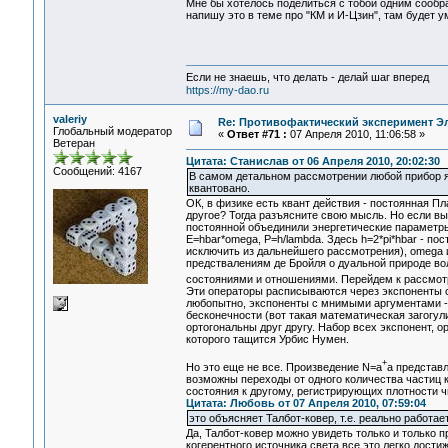
Мне бы хотелось поделиться с тобой одним сообр
напишу это в теме про "КМ и И-Цзин", там будет у
Если не знаешь, что делать - делай шаг вперед
https://my-dao.ru
valeriy
Re: Противофактический эксперимент Э
Глобальный модератор
«
Ответ #71 :
07 Апреля 2010, 11:06:58 »
Ветеран
Цитата: Станислав от 06 Апреля 2010, 20:02:30
Сообщений: 4167
В самом детальном рассмотрении любой прибор яв
квантовано.
ОК, в физике есть квант действия - постоянная П
другое? Тогда разъясните свою мысль. Но если в
постоянной объединили энергетические параметры
E=hbar*omega, P=h/lambda. Здесь h=2*pi*hbar - пос
исключить из дальнейшего рассмотрения), omega и
предствалениям де Бройля о дуальной природе вол
состояниями и отношениями. Перейдем к рассмот
Эти операторы расписываются через экспоненты с
любопытно, экспоненты с мнимыми аргументами - 
бесконечности (вот такая математическая загогул
ортогональны друг другу. Набор всех экспонент, о
которого тащится Урбис Нумен.
+
Но это еще не все. Произведение N=a
a представл
возможны переходы от одного количества частиц 
состояния к другому, регистрирующих плотности ч
Цитата: Любовь от 07 Апреля 2010, 07:59:04
это объясняет Талбот-ковер, т.е. реально работае
Да, Талбот-ковер можно увидеть только и только 
когерентного источника света все это легко дости