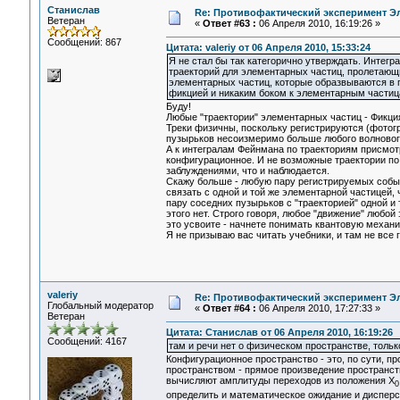
Станислав
Re: Противофактический эксперимент Э
Ветеран
«
Ответ #63 :
06 Апреля 2010, 16:19:26 »
Сообщений: 867
Цитата: valeriy от 06 Апреля 2010, 15:33:24
Я не стал бы так категорично утверждать. Инте
траекторий для элементарных частиц, пролетающи
элементарных частиц, которые образвываются в 
фикцией и никаким боком к элементарным частиц
Буду!
Любые "траектории" элементарных частиц - Фикци
Треки физичны, поскольку регистрируются (фотогр
пузырьков несоизмеримо больше любого волнового
А к интегралам Фейнмана по траекториям присмотр
конфигурационное. И не возможные траектории по 
заблуждениями, что и наблюдается.
Скажу больше - любую пару регистрируемых событ
связать с одной и той же элементарной частицей,
пару соседних пузырьков с "траекторией" одной и
этого нет. Строго говоря, любое "движение" любой
это усвоите - начнете понимать квантовую механи
Я не призываю вас читать учебники, и там не все 
valeriy
Re: Противофактический эксперимент Э
Глобальный модератор
«
Ответ #64 :
06 Апреля 2010, 17:27:33 »
Ветеран
Цитата: Станислав от 06 Апреля 2010, 16:19:26
Сообщений: 4167
там и речи нет о физическом пространстве, толь
Конфигурационное пространство - это, по сути, п
пространством - прямое произведение пространст
вычисляют амплитуды переходов из положения Х
0
определить и математическое ожидание и диспер