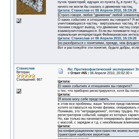
пучок траекторий, идущих из пункта Х
в пункт Х
,
0
1
ничего не могли бы сказать о движении частиц.
Цитата: Станислав от 06 Апреля 2010, 16:19:26
Строго говоря, любое "движение" любой элемента
О каких событиях и отношениях вы говорите? Я в
уничтожающихся частиц - виртуальных частиц. И н
техники следует вывод, что движение частиц соп
взаимоуничтожающихся. Если вы понимаете под со
нормальная интерпретация Фейнмановских интеграл
Цитата: Станислав от 06 Апреля 2010, 16:19:26
но разобраться с понятиями, прежде, чем флудит
Вот и растолкуйте эти понятия, будьте добры, если
Станислав
Re: Противофактический эксперимент Э
Ветеран
«
Ответ #65 :
06 Апреля 2010, 20:02:30 »
Сообщений: 867
Цитата:
О каких событиях и отношениях вы говорите?
о тех, что приборно регистрируются, хотя бы поте
Цитата:
Я вполе могу себе представить
в этом все проблемы. ваше "вполне представлени
хотите оставаться на почве физики, опериров
Понимаю, это "нетрадиционно", потому трудно. Н
регистратором событий, каждое из которых характ
Но, как только вы начинаете оперировать фантома
с массой, с зарядом и т.д. с неизбежным влияние
Цитата:
на конфигурационном пространстве можно вычерти
траектория наиболее вероятная.