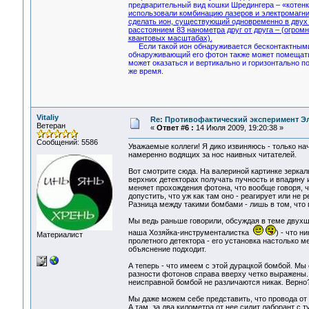
предварительный вид кошки Шредингера – «котенк
использовали комбинацию лазеров и электромагни
сделать ион, существующий одновременно в двух
расстоянием 83 нанометра друг от друга – (огром
квантовых масштабах).
Если такой ион обнаруживается бесконтактным
обнаруживающий его фотон также может помещать
может оказаться и вертикально и горизонтально п
же время.
Vitaliy
Re: Противофактический эксперимент Э
Ветеран
«
Ответ #6 :
14 Июля 2009, 19:20:38 »
Сообщений: 5586
Уважаемые коллеги! Я дико извиняюсь - только нач
намеренно водящих за нос наивных читателей.
Вот смотрите сюда. На валериной картинке зеркал
верхних детекторах получать пучность и впадину 
меняет прохождения фотона, что вообще говоря, чу
допустить, что уж как там оно - реагирует или не 
Разница между такими бомбами - лишь в том, что 
Мы ведь раньше говорили, обсуждая в теме двух
наша Хозяйка-инструменталистка
) - что н
Материалист
пролетного детектора - его установка настолько м
объяснение подходит.
А теперь - что имеем с этой дурацкой бомбой. Мы 
разности фотонов справа вверху четко выражены.
неисправной бомбой не различаются никак. Верно
Мы даже можем себе представить, что провода от 
А там, за два километра от нее сидит лаборант с