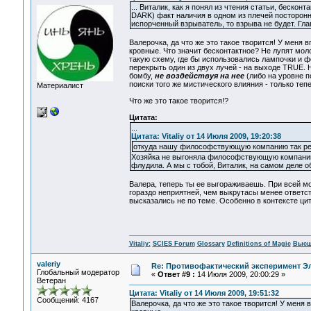
... Виталик, как я понял из чтения статьи, беско
DARK) факт наличия в одном из плечей посторонне
испорченный взрыватель, то взрыва не будет. Гл
Валерочка, да что же это такое творится! У меня 
кровные. Что значит бесконтактное? Не лупят мол
такую схему, где бы использовались лампочки и ф
перекрыть один из двух лучей - на выходе TRUE. 
бомбу,
не воздействуя на нее
(либо на уровне п
поиски того же мистического влияния - только теп
Материалист
Что же это такое творится!?
Цитата:
...
Цитата: Vitaliy от 14 Июля 2009, 19:20:38
откуда нашу философствующую компанию так ре
Хозяйка не выгоняла философствующую компанию 
флудила. А мы с тобой, Виталик, на самом деле 
Валера, теперь ты ее выгораживаешь. При всей мое
гораздо неприятней, чем выкрутасы менее ответст
высказались не по теме. Особенно в контексте цит
Vitaliy:
SCIES Forum
Glossary
Definitions of Magic
Высш
valeriy
Re: Противофактический эксперимент Э
Глобальный модератор
«
Ответ #9 :
14 Июля 2009, 20:00:29 »
Ветеран
Цитата: Vitaliy от 14 Июля 2009, 19:51:32
Сообщений: 4167
Валерочка, да что же это такое творится! У меня