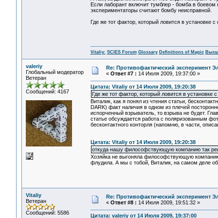
Если лаборант включит тумблер - бомба в боевом п
экспериментаторы считают бомбу неисправной.
Где же тот фактор, который ловится в установке 
Vitaliy:
SCIES Forum
Glossary
Definitions of Magic
Высш
valeriy
Re: Противофактический эксперимент Э
Глобальный модератор
«
Ответ #7 :
14 Июля 2009, 19:37:00 »
Ветеран
Цитата: Vitaliy от 14 Июля 2009, 19:20:38
Сообщений: 4167
Где же тот фактор, который ловится в установке
Виталик, как я понял из чтения статьи, бесконтак
DARK) факт наличия в одном из плечей посторонне
испорченный взрыватель, то взрыва не будет. Гла
статье обсуждается работа с поляризованным фот
бесконтактного конторля (напомню, в части, описа
Цитата: Vitaliy от 14 Июля 2009, 19:20:38
откуда нашу философствующую компанию так ре
Хозяйка не выгоняла философствующую компанию с
флудила. А мы с тобой, Виталик, на самом деле 
Vitaliy
Re: Противофактический эксперимент Э
Ветеран
«
Ответ #8 :
14 Июля 2009, 19:51:32 »
Сообщений: 5586
Цитата: valeriy от 14 Июля 2009, 19:37:00