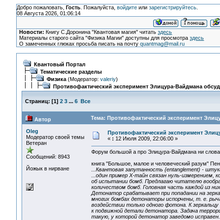
Добро пожаловать,
Гость
. Пожалуйста,
войдите
или
зарегистрируйтесь
.
08 Августа 2026, 01:06:14
Новости:
Книгу С.Доронина "Квантовая магия" читать
здесь
Материалы старого сайта "Физика Магии" доступны для просмотра
здесь
О замеченных глюках просьба писать на почту
quantmag@mail.ru
Квантовый Портал
Тематические разделы
Физика
(Модератор:
valeriy
)
Противофактический эксперимент Элицура-Вайдмана обсу
Страниц:
[
1
]
2
3
...
6
Все
Тема: Противофактический эксперимент Элицу
Автор
Oleg
Противофактический эксперимент Элиц
Модератор своей темы
«
:
12 Июля 2009, 22:06:00 »
Ветеран
Форум большой а про Элицура-Вайдмана ни слова.
Сообщений: 8943
книга "Большое, малое и человеческий разум" Пен
Йожык в нирване
...Квантовая запутанность {entanglement) - штук
...один пример Х-тайн связан нуль-измерением,
об испытании бомб. Предлагаю читателю вообра
количеством бомб. Головная часть каждой из ни
Детонатор срабатывает при попадании на зеркал
многих бомбах детонаторы испорчены, т. е. рыч
воздействии только одного фотона. К зеркальцу
к подвижной детали детонатора. Задача террори
такую, у которой детонатор заведомо исправен.