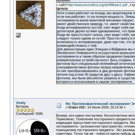
кровные.
c сайтf
http://www.everettica.org/art/Mikaev1.pdf
, стр
Цитата:
Хотя схема работает не всегда, мы акцентируем в
если она работает, то на полную мощность. Лежа
эксперимента магия квантовой механики говорит, 
имеет двойственную природу, т.е. имеет свойства 
Когда интерферометр пустой, свет ведет себя как
детекторов двумя путями одновременно, что прив
Когда же присутствует галька, свет ведет себя, ка
следует только одним из путей. Простое присутст
возможность интерференции, даже при том, что ф
взаимодействовать с ней.
Для демонстрации идеи Элицура и Вайдмана мы с
Женевского Университета осуществили реальную
эксперимента и таким образом продемонстрирова
измерительные устройства могут быть созданы. 
фотонов был специальный нелинейный оптический
ультрафиолетовые фотоны лазера направлялись с
из них преобразовывались в два дочерних фотон
летели под углом 30 градусов друг к другу. Зафик
фотонов, мы были абсолютно уверены в существо
которого и использовали в нашем эксперименте.
Vitaliy
Re: Противофактический эксперимент Э
Ветеран
«
Ответ #10 :
14 Июля 2009, 20:14:36 »
Сообщений: 5586
Валера, все равно они жулики. Бесконтактные мет
Терменвокс. Появление постороннего предмета мен
индикация присуствия постороннего предмета. Мы
эксперимента - резонансное пространство, откли
помещением постороннего предмета - без разницы:
симптомы. Точно так же - помести какую-нибудь др