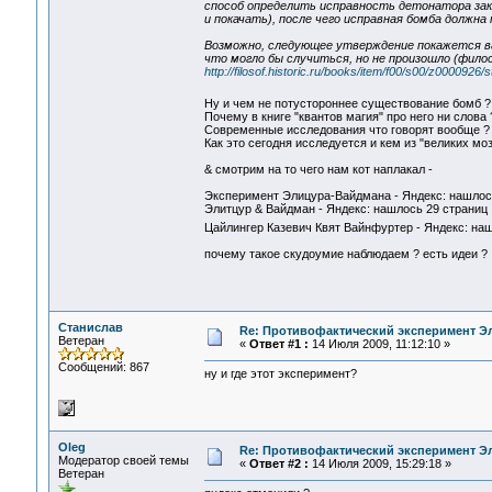
способ определить исправность детонатора закл
и покачать), после чего исправная бомба должна
Возможно, следующее утверждение покажется ва
что могло бы случиться, но не произошло (фи
http://filosof.historic.ru/books/item/f00/s00/z0000926/
Ну и чем не потустороннее существование бомб 
Почему в книге "квантов магия" про него ни слова 
Современные исследования что говорят вообще ?
Как это сегодня исследуется и кем из "великих мо
& смотрим на то чего нам кот наплакал -
Эксперимент Элицура-Вайдмана - Яндекс: нашлос
Элитцур & Вайдман - Яндекс: нашлось 29 страниц
Цайлингер Казевич Квят Вайнфуртер - Яндекс: н
почему такое скудоумие наблюдаем ? есть идеи ?
Станислав
Re: Противофактический эксперимент Э
Ветеран
«
Ответ #1 :
14 Июля 2009, 11:12:10 »
Сообщений: 867
ну и где этот эксперимент?
Oleg
Re: Противофактический эксперимент Э
Модератор своей темы
«
Ответ #2 :
14 Июля 2009, 15:29:18 »
Ветеран