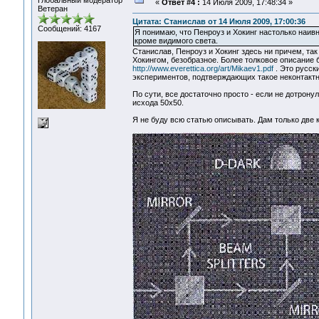
Глобальный модератор
«
Ответ #4 :
14 Июля 2009, 17:48:34 »
Ветеран
Цитата: Станислав от 14 Июля 2009, 17:00:36
Сообщений: 4167
Я понимаю, что Пенроуз и Хокинг настолько наив
кроме видимого света.
Станислав, Пенроуз и Хокинг здесь ни причем, та
Хокингом, безобразное. Более толковое описание
http://www.everettica.org/art/Mikaev1.pdf
. Это русск
экспериментов, подтверждающих такое неконтактн
По сути, все достаточно просто - если не дотрону
исхода 50х50.
Я не буду всю статью описывать. Дам только две 