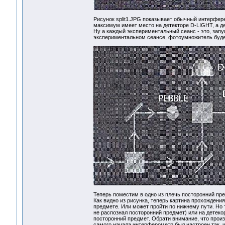
Рисунок split1.JPG показывает обычный интерфер
максимум имеет место на детекторе D-LIGHT, а д
Ну а каждый экспериментальный сеанс - это, зап
экспериментальном сеансе, фотоумножитель будет
Теперь поместим в одно из плечь посторонний пред
Как видно из рисунка, теперь картина прохождени
предмете. Или может пройти по нижнему пути. Но 
не распознал посторонний предмет) или на детеко
посторонний предмет. Обрати внимание, что произ
самого начала интерферометр был настроен так, ч