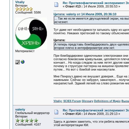
Vitaliy
Re: Противофактический эксперимент Э
Ветеран
«
Ответ #13 :
14 Июля 2009, 20:55:53 »
Сообщений: 5586
Цитата: valeriy от 14 Июля 2009, 20:36:10
... Так же если имеется двухщелевой экран, на 
исчезнет.
Тут даже нет необходимости затыкать одну из щел
понятно. Никаких претензий по такому объяснению
Цитата:
А теперь представь бомбардировать двух-щелевой 
второе плечо в интерферометре или нет.
Материалист
При бомбардировке одиночными электронами они так
согласно бомовским кривулькам, цепляются плечами
кончает... Но когда следом за ним летят другие ка
почему в структуре паттерна на мишени проявляетс
путем... Но вот с бомбой они нахомутали.
Мне Пенроуз давно не внушает доверия... Еще на з
наивными. Сейчас он забурел, заматерел... получи
нахрапистый. Эдакий легкий на слово романтик-меч
Vitaliy:
SCIES Forum
Glossary
Definitions of Magic
Высш
valeriy
Re: Противофактический эксперимент Э
Глобальный модератор
«
Ответ #14 :
14 Июля 2009, 21:29:13 »
Ветеран
Здесь я должен заметить, что эти ребята являютс
Сообщений: 4167
этой интерпретации КМ.