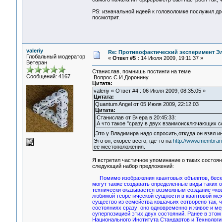
PS: изначальной идеей к головоломке послужил дре
посмотрит.
valeriy
Re: Противофактический эксперимент Э
Глобальный модератор
«
Ответ #5 :
14 Июля 2009, 19:11:37 »
Ветеран
Станислав, помнишь постинги на теме
Сообщений: 4167
Вопрос С.И.Доронину
Цитата:
valeriy « Ответ #4 : 06 Июля 2009, 08:35:05 »
Цитата:
Quantum Angel от 05 Июля 2009, 22:12:03
Цитата:
Станислав от Вчера в 20:45:33:
А что такое "сразу в двух взаимоисключающих с
Это у Владимира надо спросить,откуда он взял 
Это он, скорее всего, где-то на
http://www.membrana
ее местоположения.
Я встретил частичное упоминание о таких состоя
следующий набор предложений:
Помимо изображения квантовых объектов, беск
могут также создавать определенные виды таких 
технически оказывается возможным создание «ко
любимой теоретической сущности в квантовой мех
существо из семейства кошачьих сотворено так, ч
состояниях сразу: оно одновременно и живое и ме
суперпозицией этих двух состояний. Ранее в этом
Национального Института Стандартов и Технологи