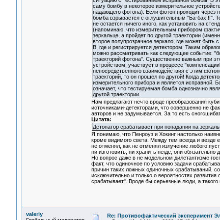
ситуацию с тестированием исправной бомбы. В эт
саму бомбу в некоторое измерительное устройств
падающего фотона). Если фотон проходит через по
бомба взрывается с оглушительным "Ба-бах!!!". Т
не остается ничего иного, как установить на ст
(напоминаю, что измерительным прибором фактиче
зеркальце, а пройдет по другой траектории (имен
второе полупрозрачное зеркало, где может быть 
В, где и регистрируется детектором. Таким обра
можно рассматривать как следующее событие: "б
траекторий фотона". Существенно важным при эт
устройством, участвует в процессе "компенсации"
непосредственного взаимодействия с этим фотоно
траекторий, то он прошел по другой! Когда детек
измерительного прибора и является исправной. Б
означает, что тестируемая бомба однозначно явл
другой траектории.
Нам предлагают нечто вроде преобразования куби
источниками-детекторами, что совершенно не факт
авторов и не задумывается. За то есть сногсшиба
Цитата:
Детонатор срабатывает при попадании на зеркаль
Я понимаю, что Пенроуз и Хокинг настолько наив
кроме видимого света. Между тем всегда и везде е
не отменял, как не отменял излучение любого пус
ни изготовить, ни хранить негде, они обязательно 
Но вопрос даже в не модельном дилетантизме гос
факт, что одиночное по условию задачи срабатыва
причин таких ложных одиночных срабатываний, со
исключительно и только о вероятностях развития с
срабатывает". Вроде бы серьезные люди, а такого 
valeriy
Re: Противофактический эксперимент Э