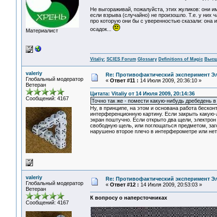
Не выгораживай, пожалуйста, этих жуликов: они и
если взрыва (случайно) не произошло. Т.е. у них ч
про которую они бы с уверенностью сказали: она 
осадок...
Материалист
Vitaliy:
SCIES Forum
Glossary
Definitions of Magic
Высш
valeriy
Re: Противофактический эксперимент Э
Глобальный модератор
«
Ответ #11 :
14 Июля 2009, 20:36:10 »
Ветеран
Цитата: Vitaliy от 14 Июля 2009, 20:14:36
Сообщений: 4167
Точно так же - помести какую-нибудь дребедень в 
Ну, в принципе, на этом и основана работа бескон
интерференционную картину. Если закрыть какую-
экран поштучно. Если открыто два щели, электрон 
свободную щель, или поглощаться предметом, заг
нарушено второе плечо в интерферометре или нет
valeriy
Re: Противофактический эксперимент Э
Глобальный модератор
«
Ответ #12 :
14 Июля 2009, 20:53:03 »
Ветеран
К вопросу о наперсточниках
Сообщений: 4167