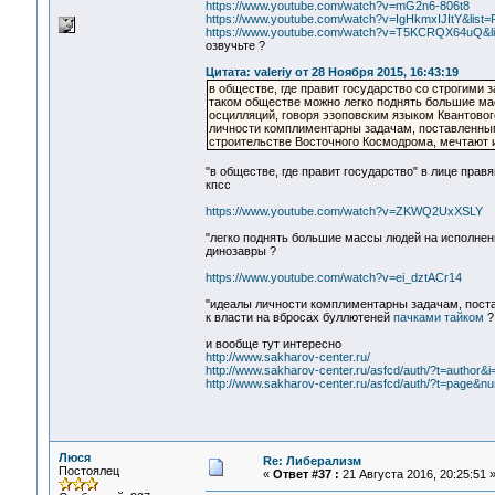
https://www.youtube.com/watch?v=mG2n6-806t8
https://www.youtube.com/watch?v=IgHkmxIJItY&lis
https://www.youtube.com/watch?v=T5KCRQX64uQ&
озвучьте ?
Цитата: valeriy от 28 Ноября 2015, 16:43:19
в обществе, где правит государство со строгими з
таком обществе можно легко поднять большие ма
осцилляций, говоря эзоповским языком Квантовог
личности комплиментарны задачам, поставленным
строительстве Восточного Космодрома, мечтают 
"в обществе, где правит государство" в лице пра
кпсс
https://www.youtube.com/watch?v=ZKWQ2UxXSLY
"легко поднять большие массы людей на исполнени
динозавры ?
https://www.youtube.com/watch?v=ei_dztACr14
"идеалы личности комплиментарны задачам, поста
к власти на вбросах буллютеней
пачками тайком
?
и вообще тут интересно
http://www.sakharov-center.ru/
http://www.sakharov-center.ru/asfcd/auth/?t=author&i
http://www.sakharov-center.ru/asfcd/auth/?t=page&
Люся
Re: Либерализм
Постоялец
«
Ответ #37 :
21 Августа 2016, 20:25:51 