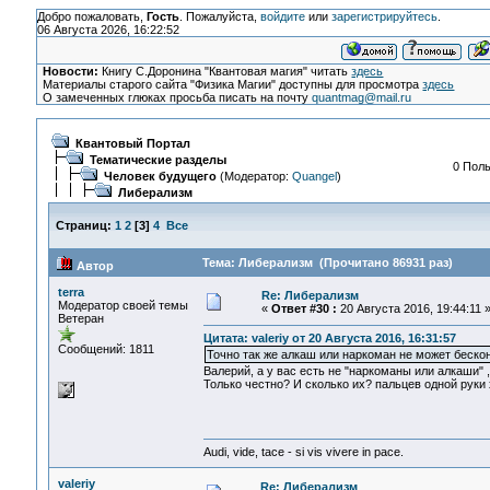
Добро пожаловать,
Гость
. Пожалуйста,
войдите
или
зарегистрируйтесь
.
06 Августа 2026, 16:22:52
Новости:
Книгу С.Доронина "Квантовая магия" читать
здесь
Материалы старого сайта "Физика Магии" доступны для просмотра
здесь
О замеченных глюках просьба писать на почту
quantmag@mail.ru
Квантовый Портал
Тематические разделы
0 Поль
Человек будущего
(Модератор:
Quangel
)
Либерализм
Страниц:
1
2
[
3
]
4
Все
Тема: Либерализм (Прочитано 86931 раз)
Автор
terra
Re: Либерализм
Модератор своей темы
«
Ответ #30 :
20 Августа 2016, 19:44:11 
Ветеран
Цитата: valeriy от 20 Августа 2016, 16:31:57
Сообщений: 1811
Точно так же алкаш или наркоман не может беско
Валерий, а у вас есть не "наркоманы или алкаши"
Только честно? И сколько их? пальцев одной руки
Audi, vide, tace - si vis vivere in pace.
valeriy
Re: Либерализм