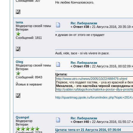
Сообщений: 307
Не люблю Кончаловского.
terra
Re: Либерализм
Модератор своей темы
«
Ответ #38 :
21 Августа 2016, 20:35:19 
Ветеран
я думаю он от этого не страдает
Сообщений: 1811
Audi, vide, tace - si vis vivere in pace.
Oleg
Re: Либерализм
Модератор своей темы
«
Ответ #39 :
22 Августа 2016, 00:02:09 
Ветеран
Цитата:
Сообщений: 8943
http://www.utro.ru/news/2005/10/22/488479.shtml
Первое, что подают гостям, - уха из красной и бе
Йожык в нирване
Михалков, - это настойка черной смородины н
http://yablor.ru/blogs/konchalovka-povtor-dlya-prosh
http://quantmag.ppole.ru/forum/index.php?topic=28
Quangel
Re: Либерализм
Модератор
«
Ответ #40 :
22 Августа 2016, 01:55:17 
Ветеран
Цитата: terra от 21 Августа 2016, 07:35:04
Сообщений: 7733