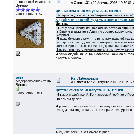
Глобальный модератор
«
Ответ #31 :
20 Августа 2016, 19:50:01 
Ветеран
Цитата: terra от 20 Августа 2016, 19:44:11
Сообщений: 4167
Валерий, а у вас есть не "наркоманы или алкаши"
Андрей Кончаловский: Куда мы катимся? Масштаб
Цитата:
Я хочу вам напомнить несколько потрясающих циф
в Европе и даже не в Азии: по уровню коррупции,
Африке!
Я даже больше скажу — это не нам надо обижатьс
четыре века нещадно эксплуатировали и уничтожа
колонизировал, кто гнобил нас, кроме нас самих?
Так вот, мы часто игнорируем статистику — сейч
И таких людей, как А. Кончаловский, сейчас в Рос
нужную сторону.
terra
Re: Либерализм
Модератор своей темы
«
Ответ #32 :
20 Августа 2016, 20:07:15 
Ветеран
Цитата: valeriy от 20 Августа 2016, 19:50:01
Сообщений: 1811
И таких людей, как А. Кончаловский, сейчас в Ро
На самом деле?
Я размышляла: если бы кто-то когда-то мне сказал,
никогда: знаете, а ведь это был правитель уровня 
Audi, vide, tace - si vis vivere in pace.