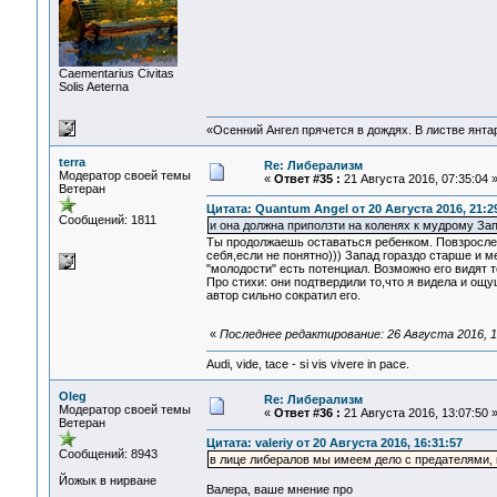
Сaementarius Civitas
Solis Aeterna
«Осенний Ангел прячется в дождях. В листве янтарн
terra
Re: Либерализм
Модератор своей темы
«
Ответ #35 :
21 Августа 2016, 07:35:04 
Ветеран
Цитата: Quantum Angel от 20 Августа 2016, 21:2
Сообщений: 1811
и она должна приползти на коленях к мудрому За
Ты продолжаешь оставаться ребенком. Повзрослей 
себя,если не понятно))) Запад гораздо старше и м
"молодости" есть потенциал. Возможно его видят те
Про стихи: они подтвердили то,что я видела и ощ
автор сильно сократил его.
«
Последнее редактирование: 26 Августа 2016, 19
Audi, vide, tace - si vis vivere in pace.
Oleg
Re: Либерализм
Модератор своей темы
«
Ответ #36 :
21 Августа 2016, 13:07:50 
Ветеран
Цитата: valeriy от 20 Августа 2016, 16:31:57
Сообщений: 8943
в лице либералов мы имеем дело с предателями,
Йожык в нирване
Валера, ваше мнение про