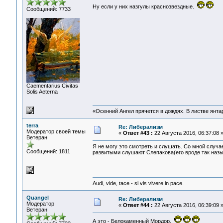
Ну если у них назгулы краснозвездные.
Сообщений: 7733
Сaementarius Civitas
Solis Aeterna
«Осенний Ангел прячется в дождях. В листве янтарн
terra
Re: Либерализм
Модератор своей темы
«
Ответ #43 :
22 Августа 2016, 06:37:08 
Ветеран
Я не могу это смотреть и слушать. Со мной случае
Сообщений: 1811
развитыми слушают Слепакова(его вроде так назы
Audi, vide, tace - si vis vivere in pace.
Quangel
Re: Либерализм
Модератор
«
Ответ #44 :
22 Августа 2016, 06:39:09 
Ветеран
А это - Белокаменный Мордор.