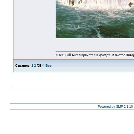
«Осенний Ангел прячется в дождях. В листве янтарн
Страниц:
1
2
[
3
]
4
Все
Powered by SMF 1.1.10