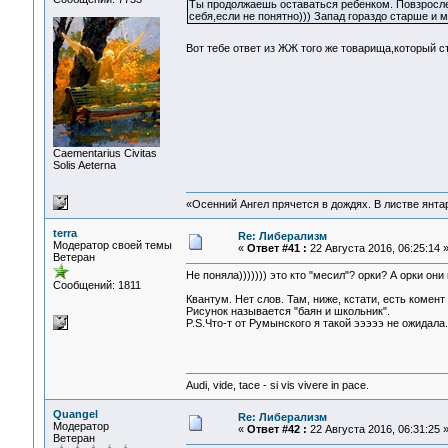
Ты продолжаешь оставаться ребенком. Повзрослей
себя,если не понятно))) Запад гораздо старше и 
Вот тебе ответ из ЖЖ того же товарища,который с
Сaementarius Civitas
Solis Aeterna
«Осенний Ангел прячется в дождях. В листве янтарн
terra
Re: Либерализм
Модератор своей темы
«
Ответ #41 :
22 Августа 2016, 06:25:14 
Ветеран
Не поняла))))))) это кто "месил"? орки? А орки он
Сообщений: 1811
Квантум. Нет слов. Там, ниже, кстати, есть коме
Рисунок называется "баян и школьник".
P.S.Что-т от Румынского я такой эээээ не ожидала
Audi, vide, tace - si vis vivere in pace.
Quangel
Re: Либерализм
Модератор
«
Ответ #42 :
22 Августа 2016, 06:31:25 
Ветеран