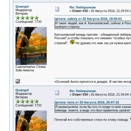
Quangel
Re: Либерализм
Модератор
«
Ответ #33 :
20 Августа 2016, 21:29:54 
Ветеран
Цитата: valeriy от 20 Августа 2016, 19:50:01
Сообщений: 7733
И таких людей, как А. Кончаловский, сейчас в Ро
нужную сторону.
Кончаловский между прочим - убежденный либераст
Россию",а чтобы показать,что никаких "особых пут
страной".
Не думаю,что нам так уж нужна кри
Сaementarius Civitas
Solis Aeterna
«Осенний Ангел прячется в дождях. В листве янтарн
Quangel
Re: Либерализм
Модератор
«
Ответ #34 :
20 Августа 2016, 21:34:04 
Ветеран
Цитата: terra от 20 Августа 2016, 20:07:15
Сообщений: 7733
Я размышляла: если бы кто-то когда-то мне сказал
никогда: знаете, а ведь это был правитель уровня 
Почитай его собственные стихи по этому поводу.