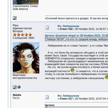
Сaementarius Civitas
Solis Aeterna
«Осенний Ангел прячется в дождях. В листве янтарн
Pipa
Re: Либерализм
Администратор
«
Ответ #16 :
28 Ноября 2015, 14:46:57 »
Ветеран
Цитата: Quantum Angel от 28 Ноября 2015, 13:26
Сообщений: 3660
"Либера-ЛИЗИ",это кто-то средний между либерал
Либерализм не от слова "лизать", а от слова "liber
А то, что было бы интересно обсудить в этой св
может быть такая. Государство выглядит в этой
ЭЛЕМЕНТЫ (отдельных граждан и юридических ли
Либерализм же пропагандирует минимальное возд
взаимодействия элементов внутри системы ЛОК
На эту же кухню можно взглянуть и более матема
матрицей плотности
, то окажется, что в случ
этому, в случае полнейшего либерализма эта матр
Квантовая
инструменталистка
чистому состоянию, а либерализм смешанному
Middle
Re: Либерализм
Гость
«
Ответ #17 :
28 Ноября 2015, 15:07:04 »
Цитата: