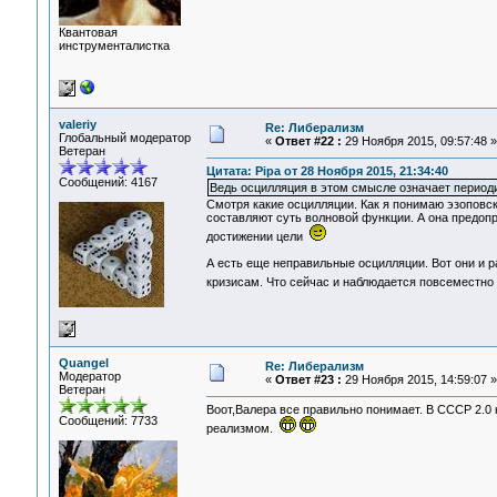
Квантовая
инструменталистка
valeriy
Re: Либерализм
Глобальный модератор
«
Ответ #22 :
29 Ноября 2015, 09:57:48 »
Ветеран
Цитата: Pipa от 28 Ноября 2015, 21:34:40
Сообщений: 4167
Ведь осцилляция в этом смысле означает период
Смотря какие осцилляции. Как я понимаю эзоповск
составляют суть волновой функции. А она предоп
достижении цели
А есть еще неправильные осцилляции. Вот они и 
кризисам. Что сейчас и наблюдается повсеместн
Quangel
Re: Либерализм
Модератор
«
Ответ #23 :
29 Ноября 2015, 14:59:07 »
Ветеран
Воот,Валера все правильно понимает. В СССР 2.0 
Сообщений: 7733
реализмом.