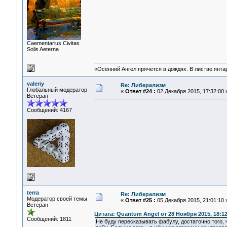
Сaementarius Civitas
Solis Aeterna
«Осенний Ангел прячется в дождях. В листве янтарн
valeriy
Re: Либерализм
Глобальный модератор
«
Ответ #24 :
02 Декабря 2015, 17:32:00 
Ветеран
Сообщений: 4167
terra
Re: Либерализм
Модератор своей темы
«
Ответ #25 :
05 Декабря 2015, 21:01:10 
Ветеран
Цитата: Quantum Angel от 28 Ноября 2015, 18:12
Сообщений: 1811
Не буду пересказывать фабулу, достаточно того,