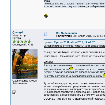
Pipa
,
Либерализм не от слова "лизать", а от слова "libe
соответствует чистому состоянию, а либерализм
Quangel
Re: Либерализм
Модератор
«
Ответ #18 :
28 Ноября 2015, 15:10:51 »
Ветеран
Цитата: Pipa от 28 Ноября 2015, 14:46:57
Сообщений: 7733
Либерализм не от слова "лизать", а от слова "liber
"И ещё вот это блюдо, которое у тебя значится в 
напечатано. Посмотри на него. Какое же это мяс
Цитата:
На эту же кухню можно взглянуть и более матема
матрицей плотности
, то окажется, что в случ
этому, в случае полнейшего либерализма эта матр
чистому состоянию, а либерализм смешанному
Сaementarius Civitas
Solis Aeterna
Тут проблема в другом,целью существования сис
является наработка на предельных состояниях век
эффективностью все наоборот,"тоталитарная" сис
Она наоборот,стремится к диссипации. Правда пр
собственном самосохранении. В этом случае дисс
СССР 2.0 - это именно "метафизический" социали