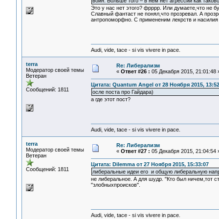
войн. Больше того – в нём нет агрессии как тако
Это у нас нет этого? фрррр. Или думаете,что не б
Славный фантаст не понял,что прозревал. А прозр
антропоморфно. С примененим лекрств и насилия
Audi, vide, tace - si vis vivere in pace.
terra
Re: Либерализм
Модератор своей темы
«
Ответ #26 :
05 Декабря 2015, 21:01:48 
Ветеран
Цитата: Quantum Angel от 28 Ноября 2015, 13:52
Сообщений: 1811
осле поста про Гайдара)
а где этот пост?
Audi, vide, tace - si vis vivere in pace.
terra
Re: Либерализм
Модератор своей темы
«
Ответ #27 :
05 Декабря 2015, 21:04:54 
Ветеран
Цитата: Dilemma от 27 Ноября 2015, 15:33:07
Сообщений: 1811
либеральные идеи его и общую либеральную напр
не либеральное. А для шудр. "Кто был ничем,тот ст
"злобныхпроисков".
Audi, vide, tace - si vis vivere in pace.