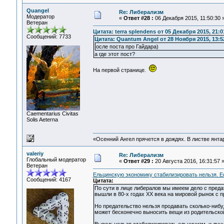
Quangel
Re: Либерализм
Модератор
«
Ответ #28 :
06 Декабря 2015, 11:50:30 
Ветеран
Цитата: terra splendens от 05 Декабря 2015, 21:0
Сообщений: 7733
Цитата: Quantum Angel от 28 Ноября 2015, 13:5
осле поста про Гайдара)
а где этот пост?
На первой странице.
Сaementarius Civitas
Solis Aeterna
«Осенний Ангел прячется в дождях. В листве янтарн
valeriy
Re: Либерализм
Глобальный модератор
«
Ответ #29 :
20 Августа 2016, 16:31:57 
Ветеран
Ельцинскую экономику стабилизировать нельзя. Ес
Сообщений: 4167
Цитата:
По сути в лице либералов мы имеем дело с преда
вышли в 80-х годах ХХ века на мировой рынок с п
Но предательство нельзя продавать сколько-нибу
может бесконечно выносить вещи из родительской