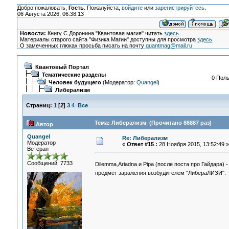
Добро пожаловать,
Гость
. Пожалуйста,
войдите
или
зарегистрируйтесь
.
06 Августа 2026, 06:38:13
Новости:
Книгу С.Доронина "Квантовая магия" читать
здесь
Материалы старого сайта "Физика Магии" доступны для просмотра
здесь
О замеченных глюках просьба писать на почту
quantmag@mail.ru
Квантовый Портал
Тематические разделы
0 Поль
Человек будущего
(Модератор:
Quangel
)
Либерализм
Страниц:
1
[
2
]
3
4
Все
Тема: Либерализм (Прочитано 86887 раз)
Автор
Quangel
Re: Либерализм
Модератор
«
Ответ #15 :
28 Ноября 2015, 13:52:49 »
Ветеран
Сообщений: 7733
Dilemma,Ariadna и Pipa (после поста про Гайдара)
предмет заражения возбудителем "ЛибераЛИЗИ".