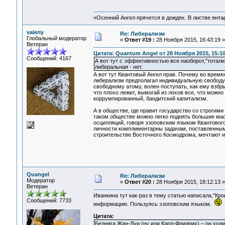
«Осенний Ангел прячется в дождях. В листве янтарн
valeriy
Re: Либерализм
Глобальный модератор
«
Ответ #19 :
28 Ноября 2015, 16:43:19 »
Ветеран
Цитата: Quantum Angel от 28 Ноября 2015, 15:10
Сообщений: 4167
А вот тут с эффективностью все наоборот,"тотал
либеральная - нет.
А вот тут Квантовый Ангел прав. Почему во врем
либерализм предполагал индивидуальную свободу 
свободному атому, волен поступать, как ему взбры
что плохо лежит, вымогай из лохов все, что можно
коррумпированный, бандитский капитализм.
А в обществе, где правит государство со строгими 
таком обществе можно легко поднять большие мас
осцилляций, говоря эзоповским языком Квантовог
личности комплиментарны задачам, поставленным 
строительстве Восточного Космодрома, мечтают и
Quangel
Re: Либерализм
Модератор
«
Ответ #20 :
28 Ноября 2015, 18:12:13 »
Ветеран
Иванкина тут как-раз в тему статью написала,"Кр
Сообщений: 7733
информацию. Пользуясь эзоповским языком.
Цитата:
Бедняга Жан-Луи (ну или Карл-Фридрих) – он ходи