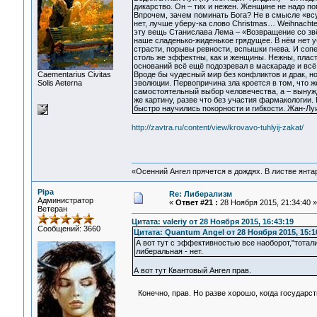
дикарство. Он – тих и нежен. Женщине не надо пом
Впрочем, зачем поминать Бога? Не в смысле «всуе
нет, лучше уберу-ка слово Christmas… Weihnacht
эту вещь Станислава Лема – «Возвращение со звё
наше сладенько-жиденькое грядущее. В нём нет уб
страсти, порывы ревности, вспышки гнева. И сопе
столь же эффектны, как и женщины. Нежны, пласти
оснований всё ещё подозревал в маскараде и всё
Сaementarius Civitas
Вроде бы чудесный мир без конфликтов и драк, но
Solis Aeterna
эволюции. Первопричина зла кроется в том, что 
самостоятельный выбор человечества, а – вынуж
же картину, разве что без участия фармакологии
быстро научились покорности и гибкости. Жан-Л
http://zavtra.ru/content/view/krovavo-tuhlyij-zakat/
«Осенний Ангел прячется в дождях. В листве янтарн
Pipa
Re: Либерализм
Администратор
«
Ответ #21 :
28 Ноября 2015, 21:34:40 »
Ветеран
Цитата: valeriy от 28 Ноября 2015, 16:43:19
Сообщений: 3660
Цитата: Quantum Angel от 28 Ноября 2015, 15:1
А вот тут с эффективностью все наоборот,"тота
либеральная - нет.
А вот тут Квантовый Ангел прав.
Конечно, прав. Но разве хорошо, когда государс