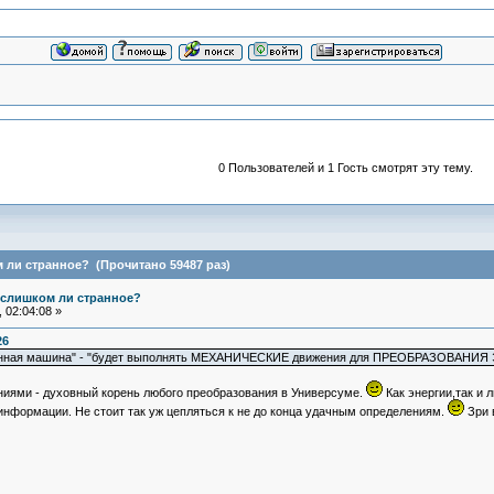
0 Пользователей и 1 Гость смотрят эту тему.
м ли странное? (Прочитано 59487 раз)
е слишком ли странное?
 02:04:08 »
26
ионная машина" - "будет выполнять МЕХАНИЧЕСКИЕ движения для ПРЕОБРАЗОВАНИЯ
ниями - духовный корень любого преобразования в Универсуме.
Как энергии,так и
информации. Не стоит так уж цепляться к не до конца удачным определениям.
Зри 