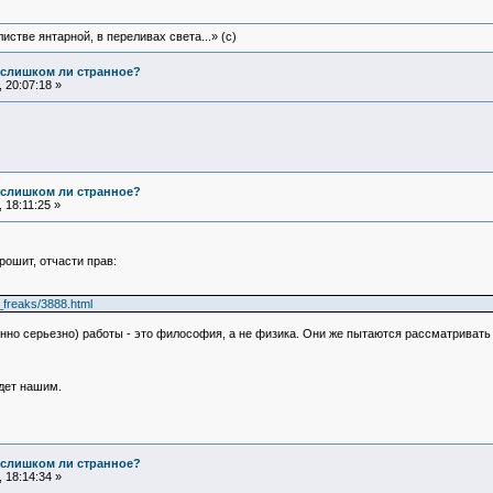
истве янтарной, в переливах света...» (c)
е слишком ли странное?
 20:07:18 »
е слишком ли странное?
 18:11:25 »
рошит, отчасти прав:
_freaks/3888.html
енно серьезно) работы - это философия, а не физика. Они же пытаются рассматривать
дет нашим.
е слишком ли странное?
 18:14:34 »