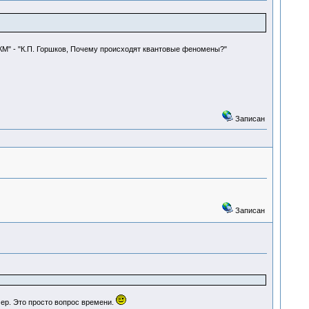
КМ" - "К.П. Горшков, Почему происходят квантовые феномены?"
Записан
Записан
ер. Это просто вопрос времени.