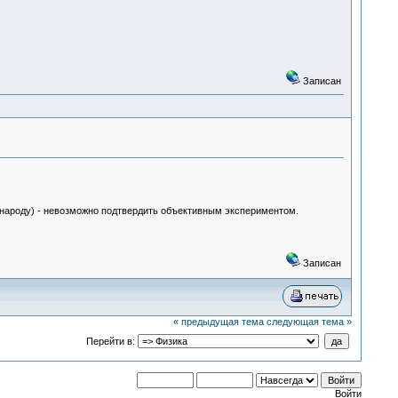
Записан
е народу) - невозможно подтвердить объективным экспериментом.
Записан
« предыдущая тема
следующая тема »
Перейти в:
Войти