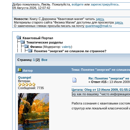
Добро пожаловать,
Гость
. Пожалуйста,
войдите
или
зарегистрируйтесь
.
09 Августа 2026, 12:07:42
Новости:
Книгу С.Доронина "Квантовая магия" читать
здесь
Материалы старого сайта "Физика Магии" доступны для просмотра
здесь
О замеченных глюках просьба писать на почту
quantmag@mail.ru
Квантовый Портал
Тематические разделы
Физика
(Модератор:
valeriy
)
Понятие "энергия" не слишком ли странное?
Страниц:
1
[
2
]
Все
Тема: Понятие "энергия" не слишко
Автор
Quangel
Re: Понятие "энергия" н
Ветеран
«
Ответ #15 :
13 Июля 2009,
Сообщений: 7735
Цитата: Oleg от 13 Июля 2009, 01:55:
ну как по-вашему "чисто информац
Работа сознания с квантовыми состоя
структур или локальной классической 