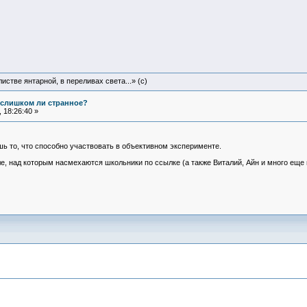
истве янтарной, в переливах света...» (c)
е слишком ли странное?
 18:26:40 »
шь то, что способно участвовать в объективном эксперименте.
ле, над которым насмехаются школьники по ссылке (а также Виталий, Айн и много ещ