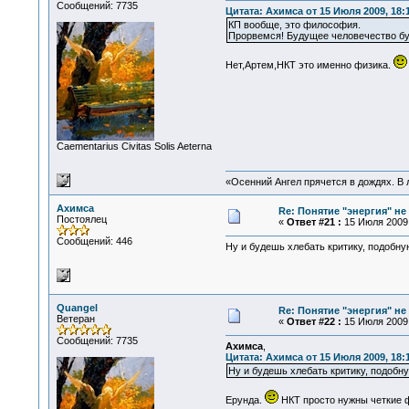
Сообщений: 7735
Цитата: Ахимса от 15 Июля 2009, 18:
КП вообще, это философия.
Прорвемся! Будущее человечество б
Нет,Артем,НКТ это именно физика.
Сaementarius Civitas Solis Aeterna
«Осенний Ангел прячется в дождях. В л
Ахимса
Re: Понятие "энергия" н
Постоялец
«
Ответ #21 :
15 Июля 2009,
Сообщений: 446
Ну и будешь хлебать критику, подобную
Quangel
Re: Понятие "энергия" н
Ветеран
«
Ответ #22 :
15 Июля 2009,
Сообщений: 7735
Ахимса
,
Цитата: Ахимса от 15 Июля 2009, 18:
Ну и будешь хлебать критику, подобну
Ерунда.
НКТ просто нужны четкие ф