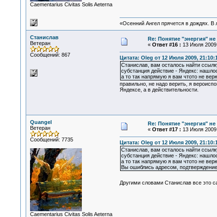
Сaementarius Civitas Solis Aeterna
«Осенний Ангел прячется в дождях. В л
Станислав
Re: Понятие "энергия" н
Ветеран
«
Ответ #16 :
13 Июля 2009,
Сообщений: 867
Цитата: Oleg от 12 Июля 2009, 21:10:
Станислав, вам осталось найти ссылку
субстанция действие - Яндекс: нашлос
а то так напрямую я вам чтото не верю
правильно, не надо верить, я вероисп
Яндексе, а в действительности.
Quangel
Re: Понятие "энергия" н
Ветеран
«
Ответ #17 :
13 Июля 2009,
Сообщений: 7735
Цитата: Oleg от 12 Июля 2009, 21:10:
Станислав, вам осталось найти ссылку
субстанция действие - Яндекс: нашлос
а то так напрямую я вам чтото не вер
Вы ошиблись адресом, подтверждение 
Другими словами Станислав все это 
Сaementarius Civitas Solis Aeterna