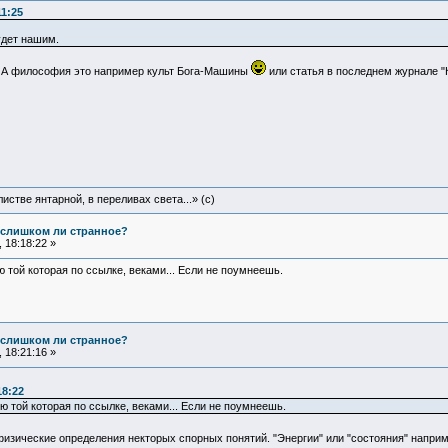
11:25
удет нашим.
А философия это например культ Бога-Машины
или статья в последнем журнале "
истве янтарной, в переливах света...» (c)
е слишком ли странное?
 18:18:22 »
 той которая по ссылке, веками... Если не поумнеешь.
е слишком ли странное?
 18:21:16 »
18:22
ю той которая по ссылке, веками... Если не поумнеешь.
изические определения некторых спорных понятий. "Энергии" или "состояния" наприм