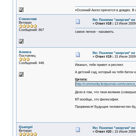
«Осенний Ангел прячется в дождях. В л
Станислав
Re: Понятие "энергия" н
Ветеран
«
Ответ #18 :
13 Июля 2009,
Сообщений: 867
самое легкое - нахамить.
Ахимса
Re: Понятие "энергия" н
Постоялец
«
Ответ #19 :
15 Июля 2009,
Сообщений: 446
Иваныч, тебе привет и респект.
А детский сад, который на тебя батон к
Цитата:
http://community.livejournal.com/science
Дело в том, что твои великие (соверш
КП вообще, это философия.
Прорвемся! Будущее человечество бу
Quangel
Re: Понятие "энергия" н
Ветеран
«
Ответ #20 :
15 Июля 2009,