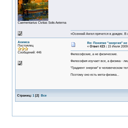
Сaementarius Civitas Solis Aeterna
«Осенний Ангел прячется в дождях. В л
Ахимса
Re: Понятие "энергия" н
Постоялец
«
Ответ #23 :
15 Июля 2009,
Сообщений: 446
Философские, а не физические.
Философия изучает все, а физика - ли
"Градиент энергии" в человеческом те
Поэтому оно есть мета-физика...
Страниц:
1
[
2
]
Все