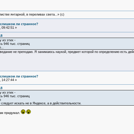
истве янтарной, в переливах света...» (c)
е слишком ли странное?
 09:42:51 »
18
 из этих -
ь 946 тыс. страниц
...
оведание не преподаю. Я занимаюсь наукой, предмет которой по определению есть дей
е слишком ли странное?
 14:27:44 »
18
 из этих -
ь 946 тыс. страниц
ю
следует искать не в Яндексе, а в действительности.
сам придумал.