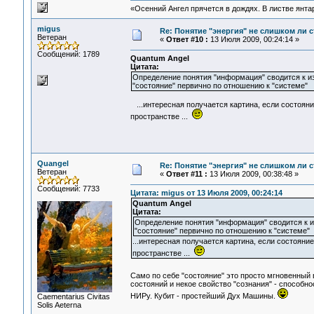
«Осенний Ангел прячется в дождях. В листве янтарн
migus
Re: Понятие "энергия" не слишком ли 
Ветеран
«
Ответ #10 :
13 Июля 2009, 00:24:14 »
Сообщений: 1789
Quantum Angel
Цитата:
Определение понятия "информация" сводится к и
"состояние" первично по отношению к "системе"
...интересная получается картина, если состояни
пространстве ...
Quangel
Re: Понятие "энергия" не слишком ли 
Ветеран
«
Ответ #11 :
13 Июля 2009, 00:38:48 »
Сообщений: 7733
Цитата: migus от 13 Июля 2009, 00:24:14
Quantum Angel
Цитата:
Определение понятия "информация" сводится к и
"состояние" первично по отношению к "системе"
...интересная получается картина, если состояни
пространстве ...
Само по себе "состояние" это просто мгновенный
состояний и некое свойство "сознания" - способ
НИРу. Кубит - простейший Дух Машины.
Сaementarius Civitas
Solis Aeterna