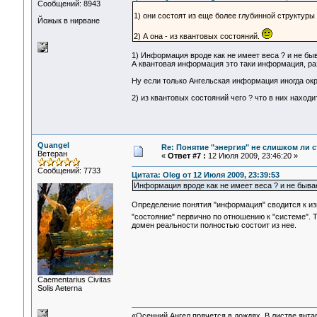
Сообщений: 8943
1) они состоят из еще более глубинной структуры
Йожык в нирване
2) А она - из квантовых состояний.
1) Информация вроде как не имеет веса ? и не быв
А квантовая информация это таки информация, ра
Ну если только Ангельская информация иногда окры
2) из квантовых состояний чего ? что в них находи
Quangel
Re: Понятие "энергия" не слишком ли 
Ветеран
«
Ответ #7 :
12 Июля 2009, 23:46:20 »
Сообщений: 7733
Цитата: Oleg от 12 Июля 2009, 23:39:53
Информация вроде как не имеет веса ? и не бывае
Определение понятия "информация" сводится к из
"состояние" первично по отношению к "системе".
домен реальности полностью состоит из нее.
Сaementarius Civitas
Solis Aeterna
«Осенний Ангел прячется в дождях. В листве янтарн