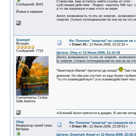
Станислав, вам осталось найти ссылку из этих -
Сообщений: 8943
субстанция действие - Яндекс: нашлось 946 тыс. 
а то так напрямую я вам чтото не верю
Йожык в нирване
Ангел, возможность то ить не энергия.. возможност
энергии. (только потенциальная но она ни на что н
Quangel
Re: Понятие "энергия" не слишком ли 
Ветеран
«
Ответ #5 :
12 Июля 2009, 22:02:26 »
Сообщений: 7733
Цитата: Oleg от 12 Июля 2009, 21:10:18
Ангел, возможность то ить не энергия.. возможнос
и энергии. (только потенциальная но она ни на чт
"Квантовую Магию" прочитал до конца?
Там гла
доменов. Но оба они состоят из еще более глубин
"то,что взаимодейтвует",и из взаимодействия чег
Сaementarius Civitas
Solis Aeterna
«Осенний Ангел прячется в дождях. В листве янтарн
Oleg
Re: Понятие "энергия" не слишком ли 
Модератор своей темы
«
Ответ #6 :
12 Июля 2009, 23:39:53 »
Ветеран
Цитата: Quantum Angel от 12 Июля 2009, 22:02:2