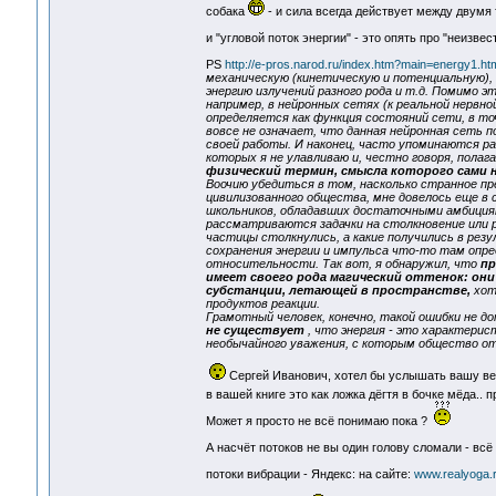
собака
- и сила всегда действует между двумя 
и "угловой поток энергии" - это опять про "неизвес
PS
http://e-pros.narod.ru/index.htm?main=energy1.ht
механическую (кинетическую и потенциальную), 
энергию излучений разного рода и т.д. Помимо 
например, в нейронных сетях (к реальной нервн
определяется как функция состояний сети, в т
вовсе не означает, что данная нейронная сеть 
своей работы. И наконец, часто упоминаются ра
которых я не улавливаю и, честно говоря, пол
физический термин, смысла которого сами 
Воочию убедиться в том, насколько странное п
цивилизованного общества, мне довелось еще в 
школьников, обладавших достаточными амбиция
рассматриваются задачки на столкновение или р
частицы столкнулись, а какие получились в резу
сохранения энергии и импульса что-то там опре
относительности. Так вот, я обнаружил, что
пр
имеет своего рода магический оттенок: он
субстанции, летающей в пространстве,
хот
продуктов реакции.
Грамотный человек, конечно, такой ошибки не 
не существует
, что энергия - это характери
необычайного уважения, с которым общество от
Сергей Иванович, хотел бы услышать вашу вер
в вашей книге это как ложка дёгтя в бочке мёда.. 
Может я просто не всё понимаю пока ?
А насчёт потоков не вы один голову сломали - всё
потоки вибрации - Яндекс: на сайте:
www.realyoga.