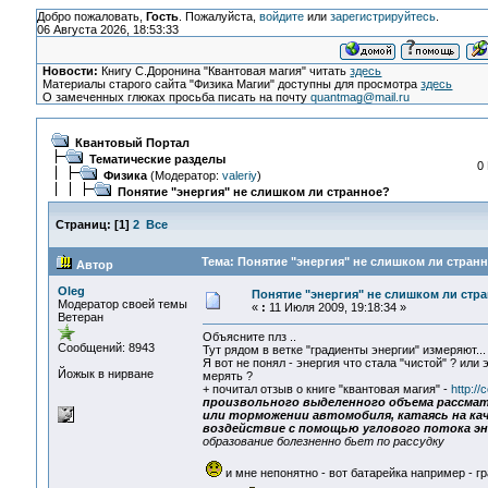
Добро пожаловать,
Гость
. Пожалуйста,
войдите
или
зарегистрируйтесь
.
06 Августа 2026, 18:53:33
Новости:
Книгу С.Доронина "Квантовая магия" читать
здесь
Материалы старого сайта "Физика Магии" доступны для просмотра
здесь
О замеченных глюках просьба писать на почту
quantmag@mail.ru
Квантовый Портал
Тематические разделы
0
Физика
(Модератор:
valeriy
)
Понятие "энергия" не слишком ли странное?
Страниц:
[
1
]
2
Все
Тема: Понятие "энергия" не слишком ли странн
Автор
Oleg
Понятие "энергия" не слишком ли стр
Модератор своей темы
«
:
11 Июля 2009, 19:18:34 »
Ветеран
Объясните плз ..
Сообщений: 8943
Тут рядом в ветке "градиенты энергии" измеряют...
Я вот не понял - энергия что стала "чистой" ? или
Йожык в нирване
мерять ?
+ почитал отзыв о книге "квантовая магия" -
http:/
произвольного выделенного объема рассматр
или торможении автомобиля, катаясь на кач
воздействие с помощью углового потока э
образование болезненно бьет по рассудку
и мне непонятно - вот батарейка например - гр