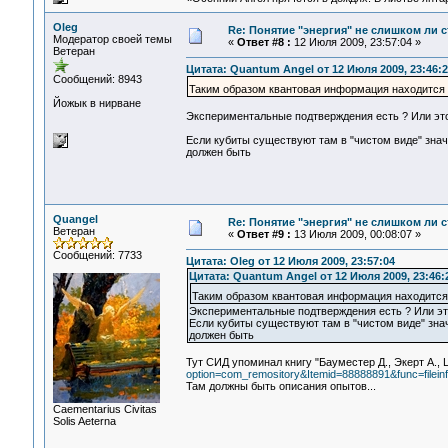
Oleg
Re: Понятие "энергия" не слишком ли 
Модератор своей темы
«
Ответ #8 :
12 Июля 2009, 23:57:04 »
Ветеран
Цитата: Quantum Angel от 12 Июля 2009, 23:46:2
Сообщений: 8943
Таким образом квантовая информация находится 
Йожык в нирване
Экспериментальные подтверждения есть ? Или эт
Если кубиты существуют там в "чистом виде" знач
должен быть
Quangel
Re: Понятие "энергия" не слишком ли 
Ветеран
«
Ответ #9 :
13 Июля 2009, 00:08:07 »
Сообщений: 7733
Цитата: Oleg от 12 Июля 2009, 23:57:04
Цитата: Quantum Angel от 12 Июля 2009, 23:46:
Таким образом квантовая информация находится
Экспериментальные подтверждения есть ? Или эт
Если кубиты существуют там в "чистом виде" знач
должен быть
Тут СИД упоминал книгу "Бауместер Д., Экерт А.,
option=com_remository&Itemid=88888891&func=filein
Там должны быть описания опытов...
Сaementarius Civitas
Solis Aeterna