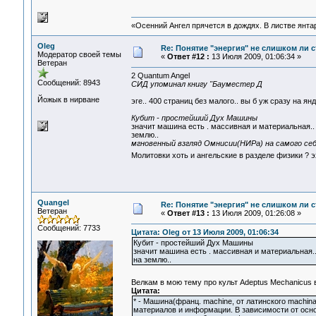
«Осенний Ангел прячется в дождях. В листве янтарн
Oleg
Re: Понятие "энергия" не слишком ли 
Модератор своей темы
«
Ответ #12 :
13 Июля 2009, 01:06:34 »
Ветеран
2 Quantum Angel
Сообщений: 8943
СИД упоминал книгу "Бауместер Д
Йожык в нирване
эге.. 400 страниц без малого.. вы б уж сразу на ян
Кубит - простейший Дух Машины
значит машина есть . массивная и материальная..
землю..
мгновенный взгляд Омнисии(НИРа) на самого се
Молитовки хоть и ангельские в разделе физики ? 
Quangel
Re: Понятие "энергия" не слишком ли 
Ветеран
«
Ответ #13 :
13 Июля 2009, 01:26:08 »
Сообщений: 7733
Цитата: Oleg от 13 Июля 2009, 01:06:34
Кубит - простейший Дух Машины
значит машина есть . массивная и материальная.
на землю..
Велкам в мою тему про культ Adeptus Mechanicus в
Цитата:
* - Машина(франц. machine, от латинского machi
материалов и информации. В зависимости от осно