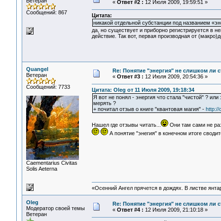
Ветеран
«
Ответ #2 :
12 Июля 2009, 19:59:51 »
Сообщений: 867
Цитата:
никакой отдельной субстанции под названием «эн
да, но существует и приборно регистрируется в 
действие. Так вот, первая производная от (макро)
Quangel
Re: Понятие "энергия" не слишком ли 
Ветеран
«
Ответ #3 :
12 Июля 2009, 20:54:36 »
Сообщений: 7733
Цитата: Oleg от 11 Июля 2009, 19:18:34
Я вот не понял - энергия что стала "чистой" ? или
мерять ?
+ почитал отзыв о книге "квантовая магия" -
http:/
Нашел где отзывы читать...
Они там сами не раз
А понятие "энегия" в конечном итоге своди
Сaementarius Civitas
Solis Aeterna
«Осенний Ангел прячется в дождях. В листве янтарн
Oleg
Re: Понятие "энергия" не слишком ли 
Модератор своей темы
«
Ответ #4 :
12 Июля 2009, 21:10:18 »
Ветеран