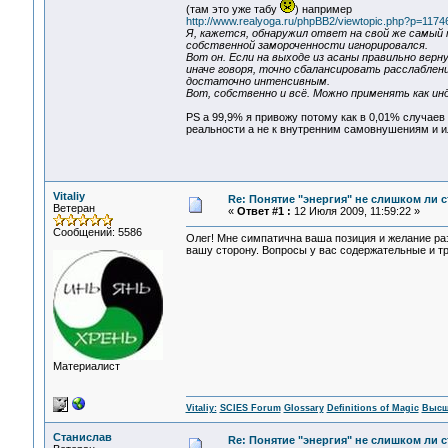
(там это уже табу
) например
http://www.realyoga.ru/phpBB2/viewtopic.php?p=117
Я, кажется, обнаружил ответ на свой же самый 
собственной замороченности игнорировался.
Вот он. Если на выходе из асаны правильно вер
иначе говоря, точно сбалансировать расслаблен
достаточно интенсивным.
Вот, собственно и всё. Можно применять как инд
PS а 99,9% я привожу потому как в 0,01% случаев
реальности а не к внутренним самовнушениям и и
Vitaliy
Re: Понятие "энергия" не слишком ли 
Ветеран
«
Ответ #1 :
12 Июля 2009, 11:59:22 »
Сообщений: 5586
Олег! Мне симпатична ваша позиция и желание ра
вашу сторону. Вопросы у вас содержательные и тр
Материалист
Vitaliy:
SCIES Forum
Glossary
Definitions of Magic
Высш
Станислав
Re: Понятие "энергия" не слишком ли 