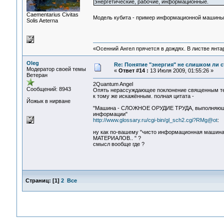
энергетические, рабочие, информационные.
Сaementarius Civitas
Модель кубита - пример информационной машин
Solis Aeterna
«Осенний Ангел прячется в дождях. В листве янтарн
Oleg
Re: Понятие "энергия" не слишком ли 
Модератор своей темы
«
Ответ #14 :
13 Июля 2009, 01:55:26 »
Ветеран
2Quantum Angel
Сообщений: 8943
Опять нерассуждающее поклонение священным т
к тому же искажённым. полная цитата -
Йожык в нирване
"Машина - СЛОЖНОЕ ОРУДИЕ ТРУДА, выполняющее
информации"
http://www.glossary.ru/cgi-bin/gl_sch2.cgi?RMg@ot
:
ну как по-вашему "чисто информационная маши
МАТЕРИАЛОВ.. " ?
смысл вообще где ?
Страниц:
[
1
]
2
Все