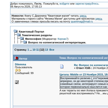
Добро пожаловать,
Гость
. Пожалуйста,
войдите
или
зарегистрируйтесь
.
06 Августа 2026, 17:05:13
Новости:
Книгу С.Доронина "Квантовая магия" читать
здесь
Материалы старого сайта "Физика Магии" доступны для просмотра
здесь
О замеченных глюках просьба писать на почту
quantmag@mail.ru
Квантовый Портал
Тематические разделы
Философия
(Модератор:
Корнак7
)
Вопрос по копенгагенской интерпретации.
Страниц:
1
...
10
11
[
12
]
13
Все
Тема: Вопрос по копенгагенской ин
Автор
Dilemma
Re: Вопрос по копенгаге
Пользователь
«
Ответ #165 :
24 Ноября 20
Сообщений: 99
Цитата: Middle от 23 Ноября 2015, 18
Воспринимайте религию ( это"пережива
априорно, он до некоторой степени,пр
семейные связи, интегрирует семью к
которое первоначально мыслится как р
А как теракты во имя Аллаха прикажет
решеткой как воспринимать? Не....мы д