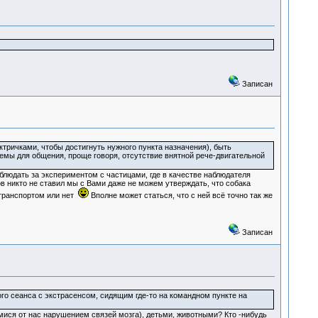
Записан
тричками, чтобы достигнуть нужного пункта назначения), быть
темы для общения, проще говоря, отсутствие внятной рече-двигательной
наблюдать за экспериментом с частицами, где в качестве наблюдателя
ов никто не ставил мы с Вами даже не можем утверждать, что собака
м транспортом или нет
Вполне может статься, что с ней всё точно так же
Записан
го сеанса с экстрасенсом, сидящим где-то на командном пункте на
ися от нас нарушением связей мозга), детьми, животными? Кто -нибудь