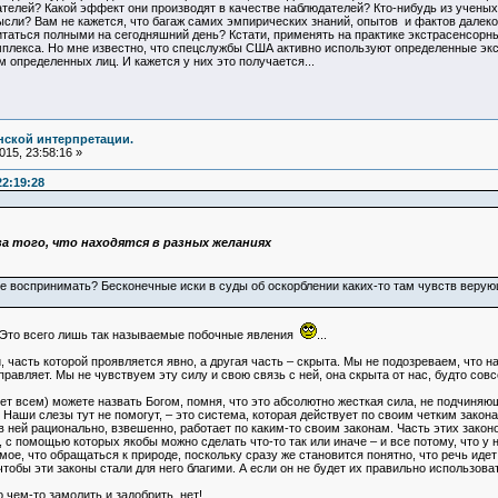
ателей? Какой эффект они производят в качестве наблюдателей? Кто-нибудь из ученых
сли? Вам не кажется, что багаж самих эмпирических знаний, опытов и фактов далеко
итаться полными на сегодняшний день? Кстати, применять на практике экстрасенсорн
омплекса. Но мне известно, что спецслужбы США активно используют определенные э
 определенных лиц. И кажется у них это получается...
нской интерпретации.
15, 23:58:16 »
22:19:28
а того, что находятся в разных желаниях
те воспринимать? Бесконечные иски в суды об оскорблении каких-то там чувств верую
. Это всего лишь так называемые побочные явления
...
, часть которой проявляется явно, а другая часть – скрыта. Мы не подозреваем, что
правляет. Мы не чувствуем эту силу и свою связь с ней, она скрыта от нас, будто сов
яет всем) можете назвать Богом, помня, что это абсолютно жесткая сила, не подчин
 Наши слезы тут не помогут, – это система, которая действует по своим четким законам.
 ней рационально, взвешенно, работает по каким-то своим законам. Часть этих законо
 с помощью которых якобы можно сделать что-то так или иначе – и все потому, что у н
мое, что обращаться к природе, поскольку сразу же становится понятно, что речь идет
 чтобы эти законы стали для него благими. А если он не будет их правильно использов
 чем-то замолить и задобрить, нет!