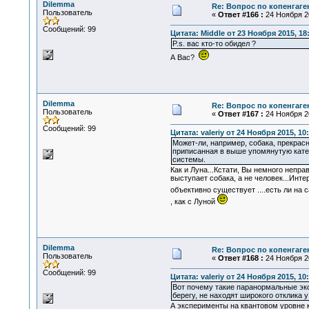
Dilemma
Re: Вопрос по копенгаге
Пользователь
«
Ответ #166 :
24 Ноября 20
Сообщений: 99
Цитата: Middle от 23 Ноября 2015, 18
P.s. вас кто-то обидел ?
А Вас?
Dilemma
Re: Вопрос по копенгаге
Пользователь
«
Ответ #167 :
24 Ноября 20
Сообщений: 99
Цитата: valeriy от 24 Ноября 2015, 10
Может-ли, например, собака, прекрас
приписанная в выше упомянутую катего
системы.
Как и Луна...Кстати, Вы немного непра
выступает собака, а не человек...Инт
объективно существует ....есть ли на
, как с Луной
Dilemma
Re: Вопрос по копенгаге
Пользователь
«
Ответ #168 :
24 Ноября 20
Сообщений: 99
Цитата: valeriy от 24 Ноября 2015, 10
Вот почему такие паранормальные экс
берегу, не находят широкого отклика у
А эксперименты на квантовом уровне 