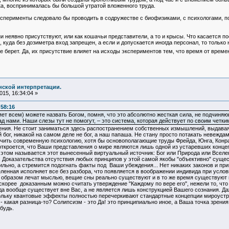
ка, воспринималась бы большой утратой вложенного труда.
ксперименты следовало бы проводить в содружестве с биофизиками, с психологами, п
ни неявно присутствуют, или как кошачьи представители, а то и крысы. Что касается п
 куда без дозиметра вход запрещен, а если и допускается иногда персонал, то только 
не берет. Да, их присутствие влияет на исходы экспериментов тем, что время от вре
нской интерпретации.
15, 16:34:04 »
:58:16
ляет всем) можете назвать Богом, помня, что это абсолютно жесткая сила, не подчин
 нами. Наши слезы тут не помогут, – это система, которая действует по своим четким 
ия. Не стоит заниматься здесь распостранением собственных измышлений, выдавая их
й бог, никакой на самом деле не бог, а наш папаша. Не стану просто потакать невеж
чить современную психологию, хотя бы основополагающие труды Фрейда, Юнга, Конрад
откроется, что Ваши представления о мире являются лишь одной из устаревших конце
 этом называется этот вынесенный виртуальный источник: Бог или Природа или Вселенн
. Доказательства отсутствия любых принципов у этой самой якобы "объективно" суще
ильно, а стремится подогнать факты под Ваши убеждения... Нет никаких законов и при
селенная исполняет все без разбора, что появляется в воображении индивида при усло
образом лечат мыслью, вещие сны реально существуют и в то же время существуют 
х скорее доказанным можно считать утверждение "Каждому по вере его", нежели то, чт
ода вообще существует вне Вас, а не является лишь конструкцией Вашего сознания. 
ьку квантовые эффекты полностью перечеркивают стандартные концепции мироустрой
- какая разница-то? Солипсизм - это Да! это принципиально иное, а Ваша точка зрени
будь.