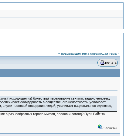
« предыдущая тема
следующая тема »
сила ( исходящая из) божества) переживание святого, задано человеку
 обеспечивает солидарность в обществе, его целостность, усиливает
в; служит основой поведения людей; усиливает национальное единство,
щих в разнообразных героев мифов, эпосов и легенд? Пуси Райт за
Записан