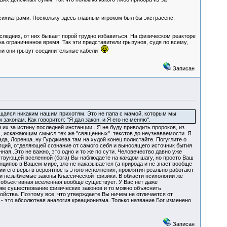
сихиатрами. Поскольку здесь главным игроком был бы экстрасенс,
оследних, от них бывает порой трудно избавиться. На физическом реакторе
на ограниченное время. Так эти представители грызунов, судя по всему,
мени они грызут соединительные кабели
Записан
яющаяся никаким нашим прихотям. Это не папа с мамой, которым мы
законам. Как говорится: "Я дал закон, и Я его не меняю".
 за истину последней инстанции.. Я не буду приводить пророков, из
дам, искажающим смысл тех же "священных" текстов до неузнаваемости. Я
а, Лоренца..ну Гурджиева там на худой конец полистайте. Погуглите о
пций, отделяющей сознание от самого себя и выносящего источник бытия
ая..Это не важно, это одно и то же по сути. Человечество давно уже
ствующей вселенной (бога) Вы наблюдаете на каждом шагу, но просто Ваш
нципов в Вашем мире, зло не наказывается (а природа и не знает вообще
вии его веры в вероятность этого исполнения, проклятия реально работают
и незыблемые законы Классической физики. В области психологии же
о объективная вселенная вообще существует. У Вас нет даже
Даже существование физических законов и то можно объяснить
ства. Поэтому все, что утверждаете Вы ничем не отличается от
я - это абсолютная аналогия креационизма..Только название Бог изменено
Записан