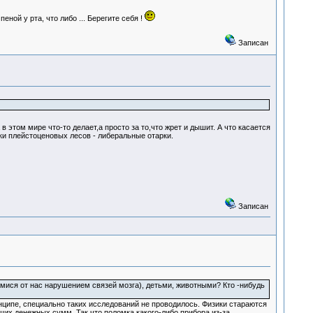
еной у рта, что либо ... Берегите себя !
Записан
 этом мире что-то делает,а просто за то,что жрет и дышит. А что касается
и плейстоценовых лесов - либеральные отарки.
Записан
мися от нас нарушением связей мозга), детьми, животными? Кто -нибудь
инципе, специально таких исследований не проводилось. Физики стараются
ших денежных сумм. Так что поломка какого-либо прибора из-за