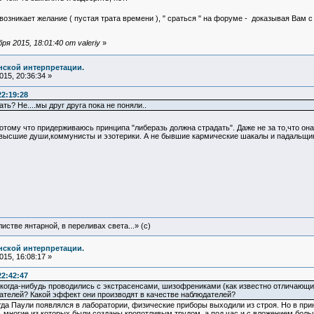
возникает желание ( пустая трата времени ), " сраться " на форуме - доказывая Вам с п
я 2015, 18:01:40 от valeriy
»
нской интерпретации.
15, 20:36:34 »
22:19:28
ь? Не....мы друг друга пока не поняли..
тому что придерживаюсь принципа "либеразь должна страдать". Даже не за то,что она в
 высшие души,коммунисты и эзотерики. А не бывшие кармические шакалы и падальщик
истве янтарной, в переливах света...» (c)
нской интерпретации.
15, 16:08:17 »
22:42:47
когда-нибудь проводились с экстрасенсами, шизофрениками (как известно отличающи
ателей? Какой эффект они производят в качестве наблюдателей?
когда Паули появлялся в лаборатории, физические приборы выходили из строя. Но в пр
 многие из которых были созданы кропотливым трудом, а под час и с вложением боль