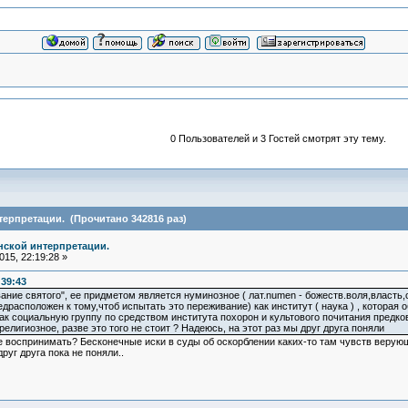
0 Пользователей и 3 Гостей смотрят эту тему.
терпретации. (Прочитано 342816 раз)
нской интерпретации.
15, 22:19:28 »
:39:43
ние святого", ее придметом является нуминозное ( лат.numen - божеств.воля,власть,
едрасположен к тому,чтоб испытать это переживание) как институт ( наука ) , которая
ак социальную группу по средством института похорон и культового почитания предко
елигиозное, разве это того не стоит ? Надеюсь, на этот раз мы друг друга поняли
е воспринимать? Бесконечные иски в суды об оскорблении каких-то там чувств верую
руг друга пока не поняли..