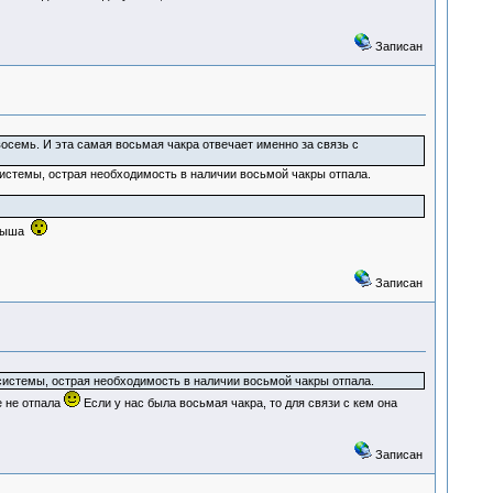
Записан
восемь. И эта самая восьмая чакра отвечает именно за связь с
системы, острая необходимость в наличии восьмой чакры отпала.
игрыша
Записан
системы, острая необходимость в наличии восьмой чакры отпала.
е не отпала
Если у нас была восьмая чакра, то для связи с кем она
Записан