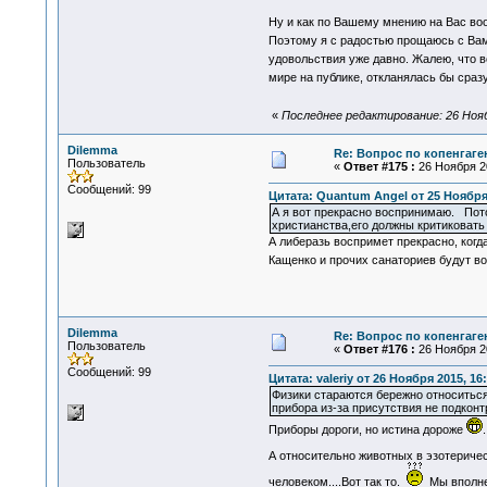
Ну и как по Вашему мнению на Вас во
Поэтому я с радостью прощаюсь с Ва
удовольствия уже давно. Жалею, что
мире на публике, откланялась бы сраз
«
Последнее редактирование: 26 Ноябр
Dilemma
Re: Вопрос по копенгаге
Пользователь
«
Ответ #175 :
26 Ноября 20
Сообщений: 99
Цитата: Quantum Angel от 25 Ноября 
А я вот прекрасно воспринимаю. Потом
христианства,его должны критиковат
А либеразь воспримет прекрасно, когд
Кащенко и прочих санаториев будут 
Dilemma
Re: Вопрос по копенгаге
Пользователь
«
Ответ #176 :
26 Ноября 20
Сообщений: 99
Цитата: valeriy от 26 Ноября 2015, 16
Физики стараются бережно относиться
прибора из-за присутствия не подкон
Приборы дороги, но истина дороже
А относительно животных в эзотеричес
человеком....Вот так то.
Мы вполне 