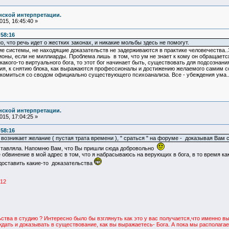
нской интерпретации.
15, 16:45:40 »
:58:16
, что речь идет о жестких законах, и никакие мольбы здесь не помогут.
ие системы, не находящие доказательств не задерживаются в практике человечества.
оны, если не миллиарды. Проблема лишь в том, что ум не знает к кому он обращается
акого-то виртуального бога, то этот бог начинает быть, существовать для подсознания
я, к снятию блока, как выражаются профессионалы и достижению желаемого самим со
комиться со сводом официально существующего психоанализа. Все - убеждения ума...К
нской интерпретации.
15, 17:04:25 »
:58:16
 возникает желание ( пустая трата времени ), " сраться " на форуме - доказывая Вам с п
заставляла. Напомню Вам, что Вы пришли сюда добровольно
 обвинение в мой адрес в том, что я набрасываюсь на верующих в бога, в то время 
доставить какие-то доказательства
:12
ства в студию ? Интересно было бы взглянуть как это у вас получается,что именно вы
ждать и доказывать в существование, как вы выражаетесь- Бога. А пока мы располагае