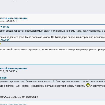
нской интерпретации.
15, 17:58:25 »
17:22:04
кой среде известен необъяснимый факт: у животных не семь чакр, как у человека, а 
прямо ходящего тоже была восьмая чакра. Но благодаря освоению второй сигнальной 
17:22:04
за истиной, надо также оценивать риски, как и игрокам в покер, например, риски про
нской интерпретации.
15, 22:04:53 »
:58:25
-прямо ходящего тоже была восьмая чакра. Но благодаря освоению второй сигнальной 
ые с прямо - или -криво - хождением согласно эзотерическим теориям
У кенгуру ж
ря 2015, 12:17:19 от Dilemma
»