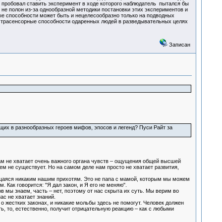
 пробовал ставить эксперимент в ходе которого наблюдатель пытался бы
 не полон из-за однообразной методики постановки этих экспериментов и
ые способности может быть и нецелесообразно только на подводных
кстрасенсорные способности одаренных людей в разведывательных целях
Записан
щих в разнообразных героев мифов, эпосов и легенд? Пуси Райт за
 нам не хватает очень важного органа чувств – ощущения общей высшей
сем не существует. Но на самом деле нам просто не хватает развития,
яющаяся никаким нашим прихотям. Это не папа с мамой, которым мы можем
 Как говорится: "Я дал закон, и Я его не меняю".
в мы знаем, часть – нет, поэтому от нас скрыта их суть. Мы верим во
ас не хватает знаний.
 о жестких законах, и никакие мольбы здесь не помогут. Человек должен
ать, то, естественно, получит отрицательную реакцию – как с любыми