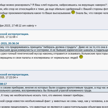
обще можно реагировать? Я Ваш хлеб подъела, набросившись на верующих наверно? 
ми, ибо спор не относящийся к теме, да еще обильно сдобренный с Вашей стороны 
 вообще прокомментировала какое-то Ваше высказывание
Знала бы, что говорю чел
у
я 2015, 17:48:11 от valeriy
»
нской интерпретации.
15, 17:11:08 »
2015, 20:36:34
у что придерживаюсь принципа "либеразь должна страдать". Даже не за то,что она в эт
ь высшие души,коммунисты и эзотерики. А не бывшие кармические шакалы и падальщи
а урко-гопный генетический мусор наконец отправится осваивать Колымские просторы,
возвращены в свои палаты и изолированы от нормальных людей
нской интерпретации.
15, 17:22:04 »
:08:17
 к своим приборам, многие из которых были созданы кропотливым трудом, а под час 
трольного шизика, воспринималась бы большой утратой вложенного труда.
...К тому же необязательно искать того, кто именно ломает приборы..
кой среде известен необъяснимый факт: у животных не семь чакр, как у человека, а в
можем предположить, что животные не являются самостоятельными объектами вселенн