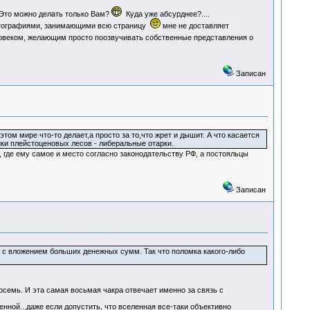
Это можно делать только Вам?
Куда уже абсурднее?....
фотографиями, занимающими всю страницу
мне не доставляет
овеком, желающим просто поозвучивать собственные представления о
Записан
ом мире что-то делает,а просто за то,что жрет и дышит. А что касается
ки плейстоценовых лесов - либеральные отарки.
 где ему самое и место согласно законодательству РФ, а постояльцы
Записан
и с вложением больших денежных сумм. Так что поломка какого-либо
осемь. И эта самая восьмая чакра отвечает именно за связь с
ой...даже если допустить, что вселенная все-таки объективно