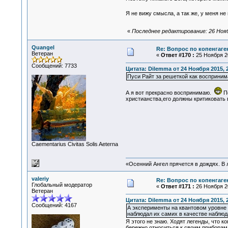
Я не вижу смысла, а так же, у меня не 
«
Последнее редактирование: 26 Ноябр
Quangel
Re: Вопрос по копенгаге
Ветеран
«
Ответ #170 :
25 Ноября 20
Сообщений: 7733
Цитата: Dilemma от 24 Ноября 2015, 
Пуси Райт за решеткой как воспринимат
А я вот прекрасно воспринимаю.
По
христианства,его должны критиковать
Сaementarius Civitas Solis Aeterna
«Осенний Ангел прячется в дождях. В л
valeriy
Re: Вопрос по копенгаге
Глобальный модератор
«
Ответ #171 :
26 Ноября 20
Ветеран
Цитата: Dilemma от 24 Ноября 2015, 
Сообщений: 4167
А эксперименты на квантовом уровне 
наблюдал их самих в качестве наблюд
Я этого не знаю. Ходят легенды, что 
бережно относиться к своим приборам,