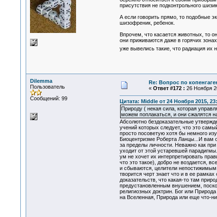
присутствия не подконтрольного шизи
А если говорить прямо, то подобные э
шизофреник, ребенок.
Впрочем, что касается животных, то о
они приживаются даже в горячих зонах,
уже вывелись такие, что радиация их 
Dilemma
Re: Вопрос по копенгаге
Пользователь
«
Ответ #172 :
26 Ноября 20
Сообщений: 99
Цитата: Middle от 24 Ноября 2015, 23
Природу ( некая сила, которая управ
можем поплакаться, и они сжалятся над
Абсолютно бездоказательные утвержден
учений которых следует, что это самы
просто посоветую хотя бы немного изу
Биоцентризме Роберта Ланцы...И вам 
за пределы личности. Неважно как при
уходит от этой устаревшей парадигмы
ум не хочет их интерпретировать прав
что это такое), добро не воздается, в
и сбываются, целители непостижимым 
творится черт знает что и в ее рамка
доказательств, что какая-то там прир
предустановленным внушением, поскол
религиозных доктрин. Бог или Природа 
на Вселенная, Природа или еще что-ни