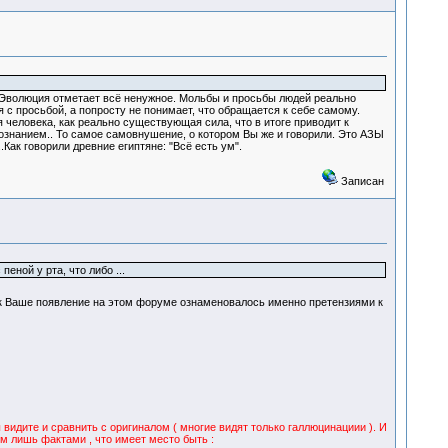
.Эволюция отметает всё ненужное. Мольбы и просьбы людей реально
 с просьбой, а попросту не понимает, что обращается к себе самому.
 человека, как реально существующая сила, что в итоге приводит к
знанием.. То самое самовнушение, о котором Вы же и говорили. Это АЗЫ
ак говорили древние египтяне: "Всё есть ум".
Записан
еной у рта, что либо ...
как Ваше появление на этом форуме ознаменовалось именно претензиями к
 видите и сравнить с оригиналом ( многие видят только галлюцинациии ). И
м лишь фактами , что имеет место быть :