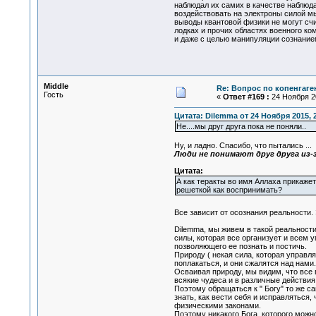
наблюдал их самих в качестве наблюд
воздействовать на электроны силой мы
выводы квантовой физики не могут сч
лодках и прочих областях военного к
и даже с целью манипуляции сознанием
Middle
Re: Вопрос по копенгаге
Гость
«
Ответ #169 :
24 Ноября 20
Цитата: Dilemma от 24 Ноября 2015, 
Не....мы друг друга пока не поняли..
Ну, и ладно. Спасибо, что пытались ...
Люди не понимают друг друга из-з
Цитата:
А как теракты во имя Аллаха прикаже
решеткой как воспринимать?
Все зависит от осознания реальности
Dilemma, мы живем в такой реальности
силы, которая все организует и всем у
позволяющего ее познать и постичь.
Природу ( некая сила, которая управл
поплакаться, и они сжалятся над нами.
Осваивая природу, мы видим, что все в
всякие чудеса и в различные действия,
Поэтому обращаться к " Богу" то же са
знать, как вести себя и исправляться,
физическими законами.
Поэтому никакого Бога, которого можно