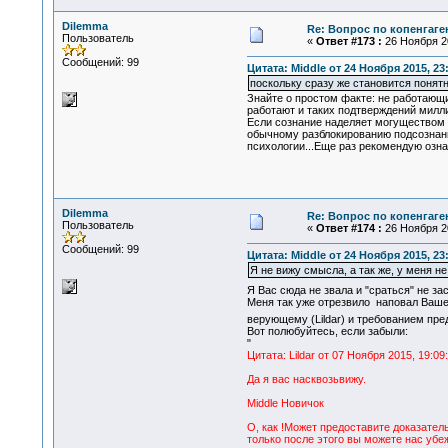
Dilemma
Re: Вопрос по копенгаге
Пользователь
«
Ответ #173 :
26 Ноября 20
Сообщений: 99
Цитата: Middle от 24 Ноября 2015, 23
поскольку сразу же становится понятно
Знайте о простом факте: не работающ
работают и таких подтверждений милли
Если сознание наделяет могуществом к
обычному разблокированию подсознани
психологии...Еще раз рекомендую озна
Dilemma
Re: Вопрос по копенгаге
Пользователь
«
Ответ #174 :
26 Ноября 20
Сообщений: 99
Цитата: Middle от 24 Ноября 2015, 23
Я не вижу смысла, а так же, у меня не
Я Вас сюда не звала и "сраться" не 
Меня так уже отрезвило наповал Ваше
верующему (Lildar) и требованием пре
Вот полюбуйтесь, если забыли:
"
Цитата: Lildar от 07 Ноября 2015, 19:09
Да я вас насквозьвижу.
Middle Новичок
О, как !Может предоставите доказатель
только после этого вы можете нас убе