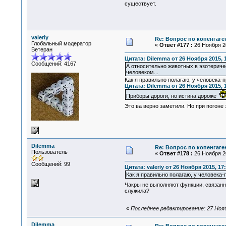
существует.
valeriy
Re: Вопрос по копенгаге
Глобальный модератор
«
Ответ #177 :
26 Ноября 20
Ветеран
Цитата: Dilemma от 26 Ноября 2015, 
Сообщений: 4167
А относительно животных в эзотеричес
человеком...
Как я правильно полагаю, у человека-
Цитата: Dilemma от 26 Ноября 2015, 
Приборы дороги, но истина дороже
Это ва верно заметили. Но при погоне 
Dilemma
Re: Вопрос по копенгаге
Пользователь
«
Ответ #178 :
26 Ноября 20
Сообщений: 99
Цитата: valeriy от 26 Ноября 2015, 17
Как я правильно полагаю, у человека
Чакры не выполняют функции, связанн
служила?
«
Последнее редактирование: 27 Нояб
Dilemma