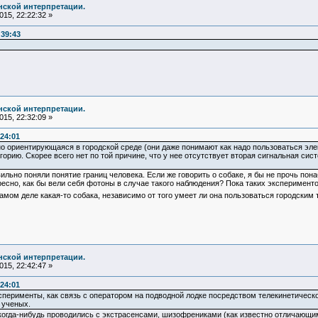
нской интерпретации.
15, 22:22:32 »
:39:43
нской интерпретации.
15, 22:32:09 »
:24:01
но ориентирующаяся в городской среде (они даже понимают как надо пользоваться элек
рию. Скорее всего нет по той причине, что у нее отсутствует вторая сигнальная сис
вильно поняли понятие границ человека. Если же говорить о собаке, я бы не прочь по
ересно, как бы вели себя фотоны в случае такого наблюдения? Пока таких эксперимент
 самом деле какая-то собака, независимо от того умеет ли она пользоваться городски
нской интерпретации.
15, 22:42:47 »
:24:01
перименты, как связь с оператором на подводной лодке посредством телекинетическо
 ученых.
когда-нибудь проводились с экстрасенсами, шизофрениками (как известно отличающим