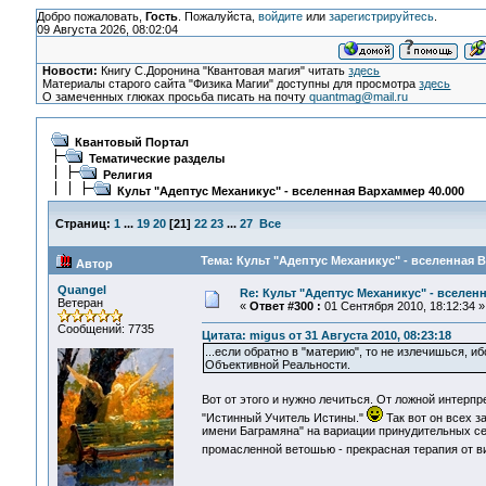
Добро пожаловать,
Гость
. Пожалуйста,
войдите
или
зарегистрируйтесь
.
09 Августа 2026, 08:02:04
Новости:
Книгу С.Доронина "Квантовая магия" читать
здесь
Материалы старого сайта "Физика Магии" доступны для просмотра
здесь
О замеченных глюках просьба писать на почту
quantmag@mail.ru
Квантовый Портал
Тематические разделы
Религия
Культ "Адептус Механикус" - вселенная Вархаммер 40.000
Страниц:
1
...
19
20
[
21
]
22
23
...
27
Все
Тема: Культ "Адептус Механикус" - вселенная 
Автор
Quangel
Re: Культ "Адептус Механикус" - вселен
Ветеран
«
Ответ #300 :
01 Сентября 2010, 18:12:34 »
Сообщений: 7735
Цитата: migus от 31 Августа 2010, 08:23:18
...если обратно в "материю", то не излечишься,
Объективной Реальности.
Вот от этого и нужно лечиться. От ложной интерп
"Истинный Учитель Истины."
Так вот он всех 
имени Баграмяна" на вариации принудительных се
промасленной ветошью - прекрасная терапия от в