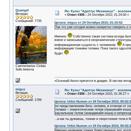
Quangel
Re: Культ "Адептус Механикус" - вселен
Ветеран
«
Ответ #305 :
24 Октября 2010, 01:24:00 »
Сообщений: 7735
Цитата: migus от 24 Октября 2010, 01:10:52
Так что уже сегодня можно конкретно говорить о ч
Именно.
Собственно такая система всегда был
вовне и записываться в неорганические структуры
информационная сущность с человеком.
А пре
информацию тонкими телами. Пока такого одухотв
будет.
Сaementarius Civitas
Solis Aeterna
«Осенний Ангел прячется в дождях. В листве янтарн
migus
Re: Культ "Адептус Механикус" - вселен
Ветеран
«
Ответ #306 :
24 Октября 2010, 01:36:27 »
Сообщений: 1789
Цитата: Urbis Numen от 24 Октября 2010, 00:02:
по представлениям йоги, человек, в отличие от 
телами – энергетическим телом (пранамайя коша
каузальным телом (анандамайя-коша) и непрехо
...а как ты думаешь, тонкие и сверхтонкие тела 
Цитата: Urbis Numen от 24 Октября 2010, 00:02:
Именно наличием тонких божественных тел, котор