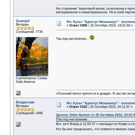
Не сторонник "квантовой магии, психологии и проч
материальное и нематериальное. Ни в коей партии
Quangel
Re: Культ "Адептус Механикус" - вселен
Ветеран
«
Ответ #309 :
25 Октября 2010, 19:01:59 »
Сообщений: 7735
Так,под настроение...
Сaementarius Civitas
Solis Aeterna
«Осенний Ангел прячется в дождях. В листве янтарн
Владислав
Re: Культ "Адептус Механикус" - вселен
Ветеран
«
Ответ #310 :
25 Октября 2010, 20:11:07 »
Сообщений: 2486
Цитата: Urbis Numen от 25 Октября 2010, 19:01:
Так,под настроение...
Вот, вот! Вчера в 11:05:37 » поклацал по Клаве и с
Кто бы мог предсказать, что появится именно така