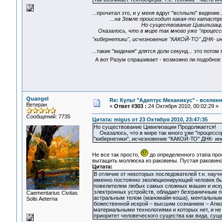
...прочитал это, и у меня вдруг "всплыло" видение..
...на Земле происходит какая-то катастр
Но существование Цивилизации Пр
Оказалось, что в мире так много уже "процессо
"кибернетики", исчезновение "КАКОЙ-ТО" ДНК- и
...такие "видения" длятся доли секунд... это пото
А вот Разум спрашивает - возможно ли подобное С
Quangel
Re: Культ "Адептус Механикус" - вселен
Ветеран
«
Ответ #303 :
24 Октября 2010, 00:02:29 »
Сообщений: 7735
Цитата: migus от 23 Октября 2010, 23:47:35
Но существование Цивилизации Продолжается!
Оказалось, что в мире так много уже "процессор
"кибернетики", исчезновение "КАКОЙ-ТО" ДНК- и
Не все так просто,
до определенного этапа прос
вытащить моллюска из раковины. Пустая раковина
Цитата:
В отличие от некоторых последователей т.н. науч
именно постоянно эволюционирующий человек был
повелителем любых самых сложных машин и искусс
электронных устройств, обладает безграничным п
Сaementarius Civitas
астральным телом (маномайя-коша), ментальным
Solis Aeterna
божественной искрой – высшим сознанием – Атма
материальными технологиями и которых нет, и не
приоритет человеческого существа как вида, сущ