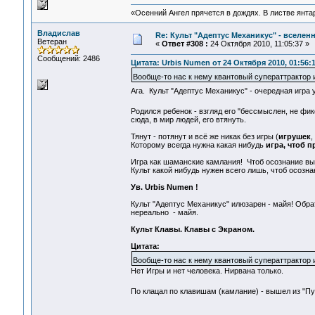
«Осенний Ангел прячется в дождях. В листве янтарн
Владислав
Re: Культ "Адептус Механикус" - вселен
Ветеран
«
Ответ #308 :
24 Октября 2010, 11:05:37 »
Сообщений: 2486
Цитата: Urbis Numen от 24 Октября 2010, 01:56:
Вообще-то нас к нему квантовый суператтрактор и
Ага. Культ "Адептус Механикус" - очередная игра
Родился ребенок - взгляд его "бессмыслен, не фи
сюда, в мир людей, его втянуть.
Тянут - потянут и всё же никак без игры (
игрушек
,
Которому всегда нужна какая нибудь
игра, чтоб п
Игра как шаманские камлания! Чтоб осознание вым
Культ какой нибудь нужен всего лишь, чтоб осозна
Ув. Urbis Numen !
Культ "Адептус Механикус" илюзарен - майя! Обра
нереально - майя.
Культ Клавы. Клавы с Экраном.
Цитата:
Вообще-то нас к нему квантовый суператтрактор и
Нет Игры и нет человека. Нирвана только.
По клацал по клавишам (камлание) - вышел из "Пу