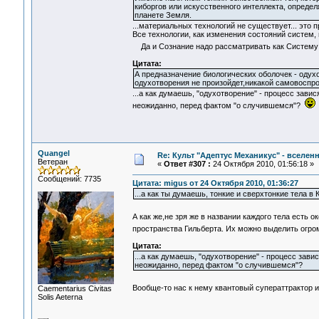
киборгов или искусственного интеллекта, опреде
планете Земля.
...материальных технологий не существует... это 
Все технологии, как изменения состояний систем,
Да и Сознание надо рассматривать как Систему - 
Цитата:
А предназначение биологических оболочек - одух
одухотворения не произойдет,никакой самовоспро
...а как думаешь, "одухотворение" - процесс завис
неожиданно, перед фактом "о случившемся"?
Quangel
Re: Культ "Адептус Механикус" - вселен
Ветеран
«
Ответ #307 :
24 Октября 2010, 01:56:18 »
Сообщений: 7735
Цитата: migus от 24 Октября 2010, 01:36:27
...а как ты думаешь, тонкие и сверхтонкие тела 
А как же,не зря же в названии каждого тела есть 
пространства Гильберта. Их можно выделить огро
Цитата:
...а как думаешь, "одухотворение" - процесс зави
неожиданно, перед фактом "о случившемся"?
Вообще-то нас к нему квантовый суператтрактор и
Сaementarius Civitas
Solis Aeterna