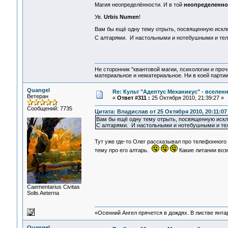
Магия неопределённости. И в той
неопределенн
Ув.
Urbis Numen
!
Вам бы ещё одну тему отрыть, посвященную искл
С алтарями. И настольными и нотебушными и т
Не сторонник "квантовой магии, психологии и проч
материальное и нематериальное. Ни в коей партии
Quangel
Re: Культ "Адептус Механикус" - вселен
Ветеран
«
Ответ #311 :
25 Октября 2010, 21:39:27 »
Сообщений: 7735
Цитата: Владислав от 25 Октября 2010, 20:11:07
Вам бы ещё одну тему отрыть, посвященную искл
С алтарями. И настольными и нотебушными и т
Тут уже где-то Олег рассказывал про телефонного
тему про его алтарь.
Какие литании возн
Сaementarius Civitas
Solis Aeterna
«Осенний Ангел прячется в дождях. В листве янтарн
Quangel