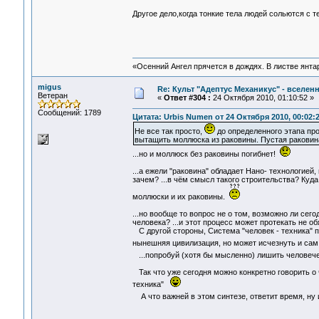
Другое дело,когда тонкие тела людей сольются с 
«Осенний Ангел прячется в дождях. В листве янтарн
migus
Re: Культ "Адептус Механикус" - вселен
Ветеран
«
Ответ #304 :
24 Октября 2010, 01:10:52 »
Сообщений: 1789
Цитата: Urbis Numen от 24 Октября 2010, 00:02:
Не все так просто,
до определенного этапа прос
вытащить моллюска из раковины. Пустая раковин
...но и моллюск без раковины погибнет!
...а ежели "раковина" обладает Нано- технологией, 
зачем? ...в чём смысл такого строительства? Куда
моллюски и их раковины.
...но вообще то вопрос не о том, возможно ли сего
человека? ...и этот процесс может протекать не 
С другой стороны, Система "человек - техника" п
нынешняя цивилизация, но может исчезнуть и са
...попробуй (хотя бы мысленно) лишить человече
Так что уже сегодня можно конкретно говорить о ч
техника"
А что важней в этом синтезе, ответит время, ну