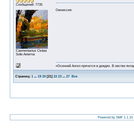
Сообщений: 7735
Омниссия.
Сaementarius Civitas
Solis Aeterna
«Осенний Ангел прячется в дождях. В листве янтарн
Страниц:
1
...
19
20
[
21
]
22
23
...
27
Все
Powered by SMF 1.1.10