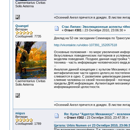
Сaementarius Civitas
Solis Aeterna
«Осенний Ангел прячется в дождях. В листве янтарн
Quangel
Стас Липин: Эволюционные аспекты «Ин
Ветеран
«
Ответ #301 :
23 Октября 2010, 23:06:30 »
Сообщений: 7735
Доклад на 52-ом заседании Семинара по Трансгум
http://vkontakte.ru/video-107391_152057518
Основные положения - по мере увеличения инфор
безусловных поведенческих паттернов в условны
моделям поведения. Позднее данная надстройка "з
техника - часть информации человеческого вида,
--
Аналогия данной концепции с культом Механикус 
метафизические части одного целого,но постепенн
сливаются в одно. С развитием цивилизации ране
слияние человека со своей техносферой - поглощ
Сaementarius Civitas
пределы ДНК информации. Аугментация механикум
Solis Aeterna
информационной целостности.
«Осенний Ангел прячется в дождях. В листве янтарн
migus
Re: Культ "Адептус Механикус" - вселен
Ветеран
«
Ответ #302 :
23 Октября 2010, 23:47:35 »
Сообщений: 1789
Цитата: Urbis Numen от 23 Октября 2010, 23:06:
Так возникает техносфера. Т.е. техника - часть