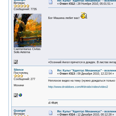
Re: Культ "Адептус Механикус" - вселен
Ветеран
«
Ответ #312 :
28 Ноября 2010, 05:01:51 »
Сообщений: 7735
Бог-Машина любит вас!
Сaementarius Civitas
Solis Aeterna
«Осенний Ангел прячется в дождях. В листве янтарн
Silence
Re: Культ "Адептус Механикус" - вселен
Постоялец
«
Ответ #313 :
09 Декабря 2010, 12:22:54 »
Сообщений: 277
Неплохое видео на тему (нужно дождаться только 
Мохини
http://www.droiddoes.com/#/droidx/video/video2
ॐ सोऽहम्
Quangel
Re: Культ "Адептус Механикус" - вселен
Ветеран
«
Ответ #314 :
12 Декабря 2010, 00:12:28 »