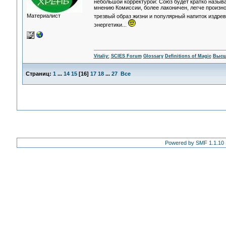
небольшой корректурой: Союз будет кратко назыв
мнению Комиссии, более лаконичен, легче произно
Материалист
трезвый образ жизни и популярный напиток издрев
энергетики...
Vitaliy:
SCIES Forum
Glossary
Definitions of Magic
Высш
Страниц:
1
...
14
15
[
16
]
17
18
...
27
Все
Powered by SMF 1.1.10