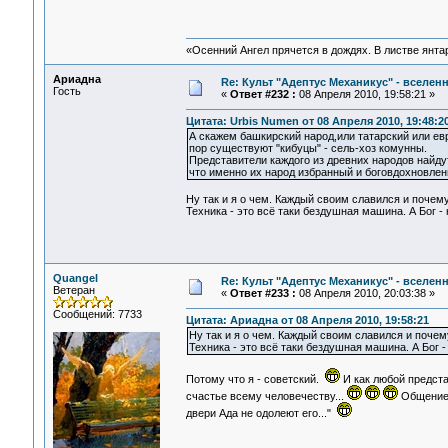
«Осенний Ангел прячется в дождях. В листве янтарн
Ариадна
Re: Культ "Адептус Механикус" - вселен
Гость
«
Ответ #232 :
08 Апреля 2010, 19:58:21 »
Цитата: Urbis Numen от 08 Апреля 2010, 19:48:2
А скажем башкирский народ,или татарский или е
пор существуют "кибуцы" - сель-хоз комунны.
Представители каждого из древних народов найду
что именно их народ избранный и боговдохновле
Ну так и я о чем. Каждый своим славился и почем
Техника - это всё таки бездушная машина. А Бог -
Quangel
Re: Культ "Адептус Механикус" - вселен
Ветеран
«
Ответ #233 :
08 Апреля 2010, 20:03:38 »
Сообщений: 7733
Цитата: Ариадна от 08 Апреля 2010, 19:58:21
Ну так и я о чем. Каждый своим славился и поче
Техника - это всё таки бездушная машина. А Бог 
Потому что я - советский.
И как любой предста
счастье всему человечеству...
Общение 
двери Ада не одолеют его..."