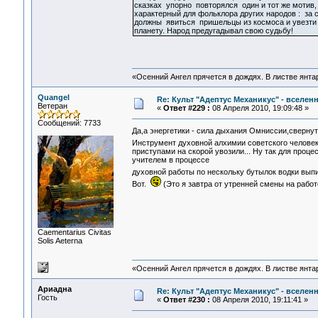
сказках упорно повторялся один и тот же мотив
характерный для фольклора других народов : за
должны явиться пришельцы из космоса и увезти 
планету. Народ предугадывал свою судьбу!
«Осенний Ангел прячется в дождях. В листве янтарн
Quangel
Re: Культ "Адептус Механикус" - вселен
Ветеран
«
Ответ #229 :
08 Апреля 2010, 19:09:48 »
Сообщений: 7733
Да,а энергетики - сила дыхания Омниссии,свернут
Инструмент духовной алхимии советского челове
приступами на скорой увозили... Ну так для про
учителем в процессе
духовной работы по нескольку бутылок водки выпи
Вот.
(Это я завтра от утренней смены на работ
Сaementarius Civitas
Solis Aeterna
«Осенний Ангел прячется в дождях. В листве янтарн
Ариадна
Re: Культ "Адептус Механикус" - вселен
Гость
«
Ответ #230 :
08 Апреля 2010, 19:11:41 »