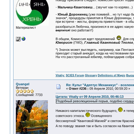
поводу присвоить следует. Комиссия просит пода
-
Мальчиш-Квантовиш
... (звучит как-то коряво...)
-
Юный Доронинец
(уже поживей... но тут надо 
значок*, процедуры принятия в Юные Доронинцы, т
при встрече - жесты, формула приветствия - в об
разобраться Любочка, произнеся в ее адрес какую
Материалист
вертится!
оно работает!)
В общем, Комиссия ждет предложений
. Для с
Юморист
(ГКЮ),
Главный Квантовый Теолог
*) Значок может выглядеть, например, как Пентакл
приходит старый анекдот, когда на чествовании пр
На что расстроганный юбиляр, поблагодарив собр
Vitaliy:
SCIES Forum
Glossary
Definitions of Magic
Высш
Quangel
Re: Культ "Адептус Механикус" - вселен
Ветеран
«
Ответ #236 :
09 Апреля 2010, 00:59:20 »
Сообщений: 7733
Цитата: Vitaliy от 09 Апреля 2010, 00:46:13
Подобный революционный порыв, подобно сердцу 
Никакого капиталистического будущего,
я тепе
советского этноса.
Освященного
бессмертной "Квантовой Магией" и светом Красн
А по поводу звания так и быть согласен на Кванто