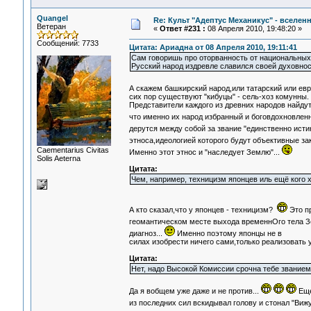
Quangel
Re: Культ "Адептус Механикус" - вселен
Ветеран
«
Ответ #231 :
08 Апреля 2010, 19:48:20 »
Сообщений: 7733
Цитата: Ариадна от 08 Апреля 2010, 19:11:41
Сам говоришь про оторванность от национальных 
Русский народ издревле славился своей духовнос
А скажем башкирский народ,или татарский или ев
сих пор существуют "кибуцы" - сель-хоз комунны.
Представители каждого из древних народов найдут
что именно их народ избранный и боговдохновле
дерутся между собой за звание "единственно истин
этноса,идеологией которого будут объективные з
Сaementarius Civitas
Именно этот этнос и "наследует Землю"...
Solis Aeterna
Цитата:
Чем, например, техницизм японцев иль ещё кого 
А кто сказал,что у японцев - техницизм?
Это пр
геомантическом месте выхода временнОго тела 
диагноз...
Именно поэтому японцы не в
силах изобрести ничего сами,только реализовать 
Цитата:
Нет, надо Высокой Комиссии срочна тебе звание
Да я вобщем уже даже и не против...
Еще
из последних сил вскидывал голову и стонал "Вижу