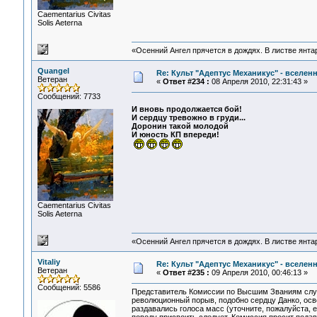
Сaementarius Civitas
Solis Aeterna
«Осенний Ангел прячется в дождях. В листве янтарн
Quangel
Re: Культ "Адептус Механикус" - вселен
Ветеран
«
Ответ #234 :
08 Апреля 2010, 22:31:43 »
Сообщений: 7733
И вновь продолжается бой!
И сердцу тревожно в груди...
Доронин такой молодой
И юность КП впереди!
Сaementarius Civitas
Solis Aeterna
«Осенний Ангел прячется в дождях. В листве янтарн
Vitaliy
Re: Культ "Адептус Механикус" - вселен
Ветеран
«
Ответ #235 :
09 Апреля 2010, 00:46:13 »
Сообщений: 5586
Представитель Комиссии по Высшим Званиям случ
революционный порыв, подобно сердцу Данко, осв
раздавались голоса масс (уточните, пожалуйста, есл