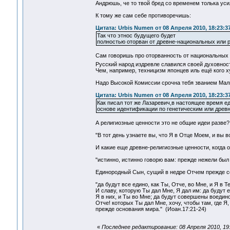
Андрюшь, че то твой бред со временем толька у
К тому же сам себе противоречишь:
Цитата: Urbis Numen от 08 Апреля 2010, 18:23:3
Так что этнос будущего будет
полностью оторван от древне-национальных или р
Сам говоришь про оторванность от национальных 
Русский народ издревле славился своей духовнос
Чем, например, техницизм японцев иль ещё кого 
Надо Высокой Комиссии срочна тебя званием Мал
Цитата: Urbis Numen от 08 Апреля 2010, 18:23:3
Как писал тот же Лазаревич,в настоящее время е
основе идентификации по генетическим или древ
А религиозные ценности это не общие идеи разве?
"В тот день узнаете вы, что Я в Отце Моем, и вы во
И какие еще древне-религиозные ценности, когда
"истинно, истинно говорю вам: прежде нежели был
Единородный Сын, сущий в недре Отчем прежде с
"да будут все едино, как Ты, Отче, во Мне, и Я в Т
И славу, которую Ты дал Мне, Я дал им: да будут е
Я в них, и Ты во Мне; да будут совершены воедино
Отче! которых Ты дал Мне, хочу, чтобы там, где Я
прежде основания мира." (Иоан.17:21-24)
«
Последнее редактирование: 08 Апреля 2010, 19