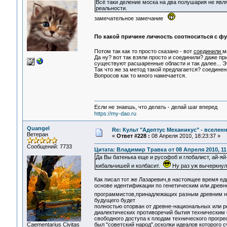
Всё таки деление моска на два полушария не явл
реальности.
замечательное замечание
По какой причине личность соотноситься с ф
Потом так как то просто сказано - вот
соединили
м
Да ну? вот так взяли просто и соединили? даже п
существуют расшаренные области и так далее... Э
Так что же за метод такой предлагается? соединен
Вопросов как то много намечается.
Если не знаешь, что делать - делай шаг вперед
https://my-dao.ru
Quangel
Re: Культ "Адептус Механикус" - вселен
Ветеран
«
Ответ #228 :
08 Апреля 2010, 18:23:37 »
Сообщений: 7733
Цитата: Владимир Травка от 08 Апреля 2010, 11
Да Вы батенька еще и русофоб и глобалист, ай-яй-
кибальчишей и колбасит.
Ну раз уж вычеркнул 
Как писал тот же Лазаревич,в настоящее время е
основе идентификации по генетическим или древн
программистов,принадлежащих разным древним нар
будущего будет
полностью оторван от древне-национальных или р
диалектических противоречий бытия техническим 
свободного доступа к плодам технического прогр
Сaementarius Civitas
был "советский народ",осколки идеалов которого с