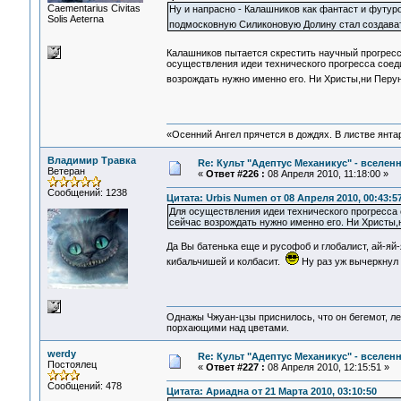
Сaementarius Civitas
Ну и напрасно - Калашников как фантаст и футур
Solis Aeterna
подмосковную Силиконовую Долину стал создав
Калашников пытается скрестить научный прогресс 
осуществления идеи технического прогресса соед
возрождать нужно именно его. Ни Христы,ни Перу
«Осенний Ангел прячется в дождях. В листве янтарн
Владимир Травка
Re: Культ "Адептус Механикус" - вселен
Ветеран
«
Ответ #226 :
08 Апреля 2010, 11:18:00 »
Сообщений: 1238
Цитата: Urbis Numen от 08 Апреля 2010, 00:43:5
Для осуществления идеи технического прогресса 
сейчас возрождать нужно именно его. Ни Христы,
Да Вы батенька еще и русофоб и глобалист, ай-яй-
кибальчишей и колбасит.
Ну раз уж вычеркнул 
Однажы Чжуан-цзы приснилось, что он бегемот, л
порхающими над цветами.
werdy
Re: Культ "Адептус Механикус" - вселен
Постоялец
«
Ответ #227 :
08 Апреля 2010, 12:15:51 »
Сообщений: 478
Цитата: Ариадна от 21 Марта 2010, 03:10:50