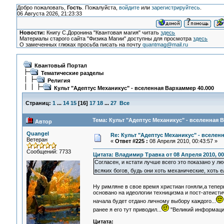
Добро пожаловать,
Гость
. Пожалуйста,
войдите
или
зарегистрируйтесь
.
06 Августа 2026, 21:23:33
Новости:
Книгу С.Доронина "Квантовая магия" читать
здесь
Материалы старого сайта "Физика Магии" доступны для просмотра
здесь
О замеченных глюках просьба писать на почту
quantmag@mail.ru
Квантовый Портал
Тематические разделы
Религия
Культ "Адептус Механикус" - вселенная Вархаммер 40.000
Страниц:
1
...
14
15
[
16
]
17
18
...
27
Все
Тема: Культ "Адептус Механикус" - вселенная 
Автор
Quangel
Re: Культ "Адептус Механикус" - вселен
Ветеран
«
Ответ #225 :
08 Апреля 2010, 00:43:57 »
Сообщений: 7733
Цитата: Владимир Травка от 08 Апреля 2010, 00
Согласен, и кстати лучше всего это показано у л
всяких богов, будь они хоть механические, хоть 
Ну римляне в свое время христиан гоняли,а теперь
основано на идеологии техницизма и пост-атеисти
начала будет отдано личному выбору каждого...
ранее я его тут приводил...
"Великий информацио
Цитата: