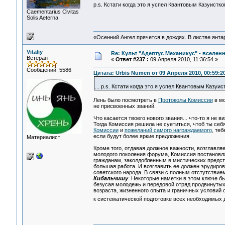
p.s. Кстати когда это я успел Квантовым Казуистк
Сaementarius Civitas
Solis Aeterna
«Осенний Ангел прячется в дождях. В листве янтарн
Vitaliy
Re: Культ "Адептус Механикус" - вселен
Ветеран
«
Ответ #237 :
09 Апреля 2010, 11:36:54 »
Сообщений: 5586
Цитата: Urbis Numen от 09 Апреля 2010, 00:59:2
... p.s. Кстати когда это я успел Квантовым Казуи
Лень было посмотреть в
Протоколы Комиссии
в мо
не присвоенных званий.
Что касается твоего нового звания... что-то я не 
Тогда Комиссия решила не суетиться, чтоб ты себ
Комиссии
и
пожеланий самого награждаемого
, те
если будут более яркие предложения.
Материалист
Кроме того, отдавая должное важности, возглавл
молодого поколения форума, Комиссия постановл
гражданам, заколдобленным в мистических предста
большая работа. И возглавить ее должен эрудиро
советского народа. В связи с полным отстутствие
Кибальчишу
. Некоторые наметки в этом ключе бы
безусая молодежь и передовой отряд продвинутых
возраста, жизненного опыта и граничных условий 
к систематической подготовке всех необходимых