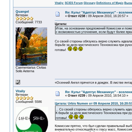
Vitaliy:
SCIES Forum
Glossary
Definitions of Magic
Высш
Quangel
Re: Культ "Адептус Механикус" - вселен
Ветеран
«
Ответ #238 :
09 Апреля 2010, 16:20:57 »
Сообщений: 7733
Цитата:
Итак, на основании предложений Комиссии и поже
с возможностью уточнения, если будут более ярк
Со своей стороны обязуюсь верно служить идеала
борьбе за дело мистического Технокосма при руко
готовы!
Сaementarius Civitas
Solis Aeterna
«Осенний Ангел прячется в дождях. В листве янтарн
Vitaliy
Re: Культ "Адептус Механикус" - вселен
Ветеран
«
Ответ #239 :
09 Апреля 2010, 16:54:10 »
Сообщений: 5586
Цитата: Urbis Numen от 09 Апреля 2010, 16:20:5
... Со своей стороны обязуюсь верно служить ид
К борьбе за дело мистического Технокосма при р
готовы!
Комиссии прятно, что был сделан правильный вы
внимательно относящейся к гласу масс, Комисси