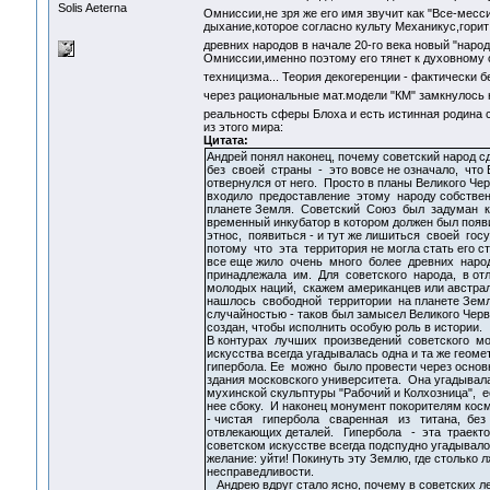
Solis Aeterna
Омниссии,не зря же его имя звучит как "Все-месс
дыхание,которое согласно культу Механикус,горит
древних народов в начале 20-го века новый "народ
Омниссии,именно поэтому его тянет к духовному 
техницизма... Теория декогеренции - фактически
через рациональные мат.модели "КМ" замкнулось 
реальность сферы Блоха и есть истинная родина с
из этого мира:
Цитата:
Андрей понял наконец, почему советский народ с
без своей страны - это вовсе не означало, что 
отвернулся от него. Просто в планы Великого Че
входило предоставление этому народу собствен
планете Земля. Советский Союз был задуман к
временный инкубатор в котором должен был появ
этнос, появиться - и тут же лишиться своей гос
потому что эта территория не могла стать его ст
все еще жило очень много более древних наро
принадлежала им. Для советского народа, в отл
молодых наций, скажем американцев или австра
нашлось свободной территории на планете Земл
случайностью - таков был замысел Великого Черв
создан, чтобы исполнить особую роль в истории.
В контурах лучших произведений советского м
искусства всегда угадывалась одна и та же геоме
гипербола. Ее можно было провести через основ
здания московского университета. Она угадывал
мухинской скульптуры "Рабочий и Колхозница", е
нее сбоку. И наконец монумент покорителям кос
- чистая гипербола сваренная из титана, без 
отвлекающих деталей. Гипербола - эта траекто
советском искусстве всегда подспудно угадывал
желание: уйти! Покинуть эту Землю, где столько л
несправедливости.
Андрею вдруг стало ясно, почему в советских л