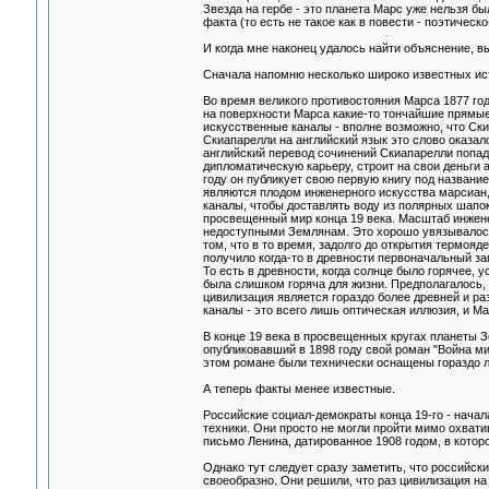
Звезда на гербе - это планета Марс уже нельзя б
факта (то есть не такое как в повести - поэтическ
И когда мне наконец удалось найти объяснение, в
Сначала напомню несколько широко известных ис
Во время великого противостояния Марса 1877 го
на поверхности Марса какие-то тончайшие прямые 
искусственные каналы - вполне возможно, что Ск
Скиапарелли на английский язык это слово оказало
английский перевод сочинений Скиапарелли попада
дипломатическую карьеру, строит на свои деньги
году он публикует свою первую книгу под название
являются плодом инженерного искусства марсиан
каналы, чтобы доставлять воду из полярных шапок
просвещенный мир конца 19 века. Масштаб инжене
недоступными Землянам. Это хорошо увязывалось
том, что в то время, задолго до открытия термояд
получило когда-то в древности первоначальный зап
То есть в древности, когда солнце было горячее, 
была слишком горяча для жизни. Предполагалось,
цивилизация является гораздо более древней и р
каналы - это всего лишь оптическая иллюзия, и М
В конце 19 века в просвещенных кругах планеты З
опубликовавший в 1898 году свой роман "Война м
этом романе были технически оснащены гораздо лу
А теперь факты менее известные.
Российские социал-демократы конца 19-го - начал
техники. Они просто не могли пройти мимо охват
письмо Ленина, датированное 1908 годом, в котор
Однако тут следует сразу заметить, что российс
своеобразно. Они решили, что раз цивилизация на 