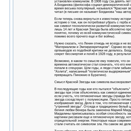
установлен коммунизм. В 1908 году (за девять ле
А.Богданова (философа социал-демократической ор
время весьма популярный, назывался "Красная зв
читал (в письме он называет Богданова "наш автор
Если теперь снова вернуться к известному истор
историю о том, как он потребовал убрать с герба 
как символ технологически развитой коммунистиче
лишь 14 лет и Красная Звезда была абсолютно п
понятно, почему из всей коммунистической симво
помимо всего прочего еще и бог войны).
Нужно сказать, что Ленин отнюдь не всегда и не в
"Материализм и Эмпириокритицизм". Однако во вр
оргвыводов из подобной критики не делалось. Бог
секрет бессмертия и погиб в 1928 году, в результ
Возможно, в каком-то смысле ему повезло, что он 
времена автоматически стал означать, что его кни
попали в спецхран. Шли годы, и люди стали забыв
"Аэлита", написанный "политически выдержанным
превращать Пиноккио в Буратино).
Смысл Красной Звезды как символа высокоразвито
В последующие годы кое-кто пытался "объяснить" 
звезды при этом объяснялись как символ единени
если учесть, что пятиконечные звезды (правда бе
звезда соседствует с полумесяцем. Просто пяти
изображения звезд. Дело в том, что пятиконечная
"утренней звезды". Отсюда и традиционно белый ц
богиня любви Венера была заменена Марией Магда
Магдалины приписывалась особая способность защи
картинки рисовали еще и пятиконечную звезду, ко
отрицательной энергии. Некоторые наши современн
стали считать ее символом зла. На самом же деле 