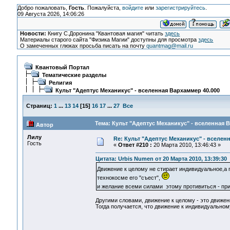
Добро пожаловать,
Гость
. Пожалуйста,
войдите
или
зарегистрируйтесь
.
09 Августа 2026, 14:06:26
Новости:
Книгу С.Доронина "Квантовая магия" читать
здесь
Материалы старого сайта "Физика Магии" доступны для просмотра
здесь
О замеченных глюках просьба писать на почту
quantmag@mail.ru
Квантовый Портал
Тематические разделы
Религия
Культ "Адептус Механикус" - вселенная Вархаммер 40.000
Страниц:
1
...
13
14
[
15
]
16
17
...
27
Все
Тема: Культ "Адептус Механикус" - вселенная 
Автор
Лилу
Re: Культ "Адептус Механикус" - вселен
Гость
«
Ответ #210 :
20 Марта 2010, 13:46:43 »
Цитата: Urbis Numen от 20 Марта 2010, 13:39:30
Движение к целому не стирает индивидуальное,а
технокосме его "съест",
и желание всеми силами этому противиться - п
Другими словами, движение к целому - это движен
Тогда получается, что движение к индивидуальному