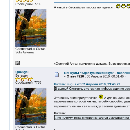
Сообщений: 7735
А какой в ближайшем киоске попадется...
Сaementarius Civitas
Solis Aeterna
«Осенний Ангел прячется в дождях. В листве янтарн
Quangel
Re: Культ "Адептус Механикус" - вселен
Ветеран
«
Ответ #220 :
03 Апреля 2010, 00:01:46 »
Сообщений: 7735
Цитата: migus от 02 Апреля 2010, 23:46:22
В единой Системе, системная информация не расп
Это понимание придет позже.
А для начала не
переживание которой как части себя способно дат
переживать ее как связь между своими душами,это
Цитата:
...но почему тогда многие пытаются смотаться на
Сaementarius Civitas