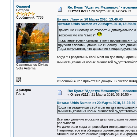
Quangel
Re: Культ "Адептус Механикус" - вселен
Ветеран
«
Ответ #211 :
20 Марта 2010, 14:24:40 »
Сообщений: 7735
Цитата: Лилу от 20 Марта 2010, 13:46:43
Цитата: Urbis Numen от 20 Марта 2010, 13:39:30
Движение к целому не стирает индивидуальное,а
технокосме его "съест",
и желание всеми силами этому противиться - п
Другими словами, движение к целому - это движе
Тогда получается, что движение к индивидуальном
Когда ты разделишь свой мозг на два полушария,и
личность,какая из новых личностей будет "тобой"
Сaementarius Civitas
Solis Aeterna
«Осенний Ангел прячется в дождях. В листве янтарн
Ариадна
Re: Культ "Адептус Механикус" - вселен
Гость
«
Ответ #212 :
21 Марта 2010, 03:10:50 »
Цитата: Urbis Numen от 20 Марта 2010, 14:24:40
Когда ты разделишь свой мозг на два полушария,и
личность,какая из новых личностей будет "тобой
Всё таки деление моска на два полушария не явл
реальности.
Но даже если когда и произойдет интеграция созн
Например, все мы обладаем одинаковыми ресурсам
отношение и соотношение информации к информации