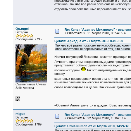
переживание этого опыта будет разным и у тебя, и
оттенков. Так что всё равно пока сам не испробуе
отделять свои собственные переживания от тех, 
Quangel
Re: Культ "Адептус Механикус" - вселен
Ветеран
«
Ответ #213 :
21 Марта 2010, 03:54:05 »
Сообщений: 7735
Цитата: Ариадна от 21 Марта 2010, 03:10:50
Так что всё равно пока сам не испробуешь, хрен 
свои собственные переживания от тех, что в нег
Насчет полушарий,Лазаревич кажется приводил пр
Личность при этом сохранилась,и даже производи
представляет собой отдельную личность,которая 
копией исходной.
Так что индивидуальность,эт
основу
квантовых процесоров и вовсе станет чем-то эф
из мета-сознания технокосма исключительно для р
Сaementarius Civitas
снова возвращаться в целое. Как сейчас душа во
Solis Aeterna
«Осенний Ангел прячется в дождях. В листве янтарн
migus
Re: Культ "Адептус Механикус" - вселен
Ветеран
«
Ответ #214 :
22 Марта 2010, 15:04:37 »
Сообщений: 1789
Цитата: Urbis Numen от 20 Марта 2010, 14:24:40
Когда ты разделишь свой мозг на два полушария,и