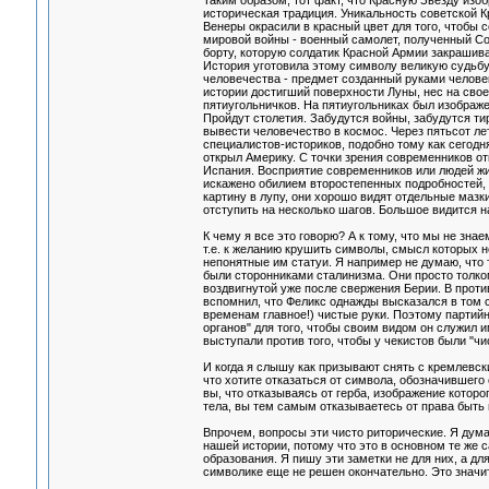
Таким образом, тот факт, что Красную Звезду изо
историческая традиция. Уникальность советской Кр
Венеры окрасили в красный цвет для того, чтобы 
мировой войны - военный самолет, полученный Со
борту, которую солдатик Красной Армии закрашива
История уготовила этому символу великую судьбу
человечества - предмет созданный руками человек
истории достигший поверхности Луны, нес на св
пятиугольничков. На пятиугольниках был изображе
Пройдут столетия. Забудутся войны, забудутся ти
вывести человечество в космос. Через пятьсот ле
специалистов-историков, подобно тому как сегодня
открыл Америку. С точки зрения современников о
Испания. Восприятие современников или людей жи
искажено обилием второстепенных подробностей,
картину в лупу, они хорошо видят отдельные мазки
отступить на несколько шагов. Большое видится н
К чему я все это говорю? А к тому, что мы не зна
т.е. к желанию крушить символы, смысл которых 
непонятные им статуи. Я например не думаю, что 
были сторонниками сталинизма. Они просто толко
воздвигнутой уже после свержения Берии. В проти
вспомнил, что Феликс однажды высказался в том с
временам главное!) чистые руки. Поэтому партий
органов" для того, чтобы своим видом он служил 
выступали против того, чтобы у чекистов были "чис
И когда я слышу как призывают снять с кремлевск
что хотите отказаться от символа, обозначившег
вы, что отказываясь от герба, изображение котор
тела, вы тем самым отказываетесь от права быть
Впрочем, вопросы эти чисто риторические. Я дума
нашей истории, потому что это в основном те же
образования. Я пишу эти заметки не для них, а дл
символике еще не решен окончательно. Это значит