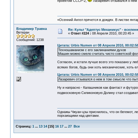
проектом СССР-2,
Лазаревич отзывался о нем в
«Осенний Ангел прячется в дождях. В листве янтарн
Владимир Травка
Re: Культ "Адептус Механикус" - вселен
Ветеран
«
Ответ #224 :
08 Апреля 2010, 00:20:45 »
Сообщений: 1238
Цитата: Urbis Numen от 08 Апреля 2010, 00:02:5
Техношаманизм с его заклинаниями духов
Машин можно смело считать чисто советской фол
Согласен, и кстати лучше всего это показано у л
всяких богов, будь они хоть механические, хоть е
Цитата: Urbis Numen от 08 Апреля 2010, 00:02:5
Лазаревич отзывался о нем в том смысле что пыта
Ну и напрасно - Калашников как фантаст и футуро
подмосковную Силиконовую Долину стал создава
Однажы Чжуан-цзы приснилось, что он бегемот, л
порхающими над цветами.
Страниц:
1
...
13
14
[
15
]
16
17
...
27
Все