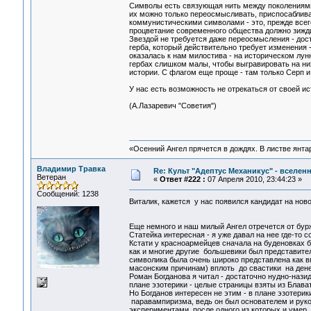
Символы есть связующая нить между поколениями
их можно только переосмысливать, приспосаблива
коммунистическими символами - это, прежде всего
процветание современного общества должно зиждит
Звездой не требуется даже переосмысления - дос
герба, который действительно требует изменения -
оказалась к нам милостива - на историческом лунн
гербах слишком малы, чтобы выгравировать на них 
истории. С флагом еще проще - там только Серп и
У нас есть возможность не отрекаться от своей и
(А.Лазаревич "Советия")
«Осенний Ангел прячется в дождях. В листве янтарн
Владимир Травка
Re: Культ "Адептус Механикус" - вселен
Ветеран
«
Ответ #222 :
07 Апреля 2010, 23:44:23 »
Сообщений: 1238
Виталик, кажется у нас появился кандидат на ново
Еще немного и наш милый Ангел отречется от бур
Статейка интересная - я уже давал на нее где-то с
Кстати у красноармейцев сначала на буденовках бы
как и многие другие большевики был представител
символика была очень широко представлена как в
масонским причинам) вплоть до свастики на ден
Роман Богданова я читал - достаточно нудно-назид
плане эзотерики - целые страницы взяты из Блава
Но Богданов интересен не этим - в плане эзотерик
паравампиризма, ведь он был основателем и рук
экспериментами, после одного из которых и умер 