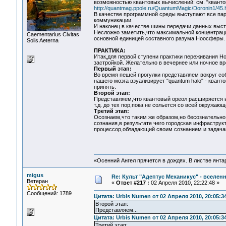
возможностью квантовых вычислений: см. "кванто
http://quantmag.ppole.ru/QuantumMagic/Doronin1/45.
В качестве программной среды выступают все пар
коммуникации.
И наконец в качестве шины передачи данных выст
Несложно заметить,что максимальной концентрации
Сaementarius Civitas
основной единицей составного разума Ноосферы.
Solis Aeterna
ПРАКТИКА:
Итак,для первой ступени практики переживания Н
застройкой. Желательно в вечернее или ночное в
Первый этап:
Во время пешей прогулки представляем вокруг соб
нашего мозга взуализирует "quantum halo" - кван
принять.
Второй этап:
Представляем,что квантовый ореол расширяется и
т.д. до тех пор,пока не сольется со всей окружаю
Третий этап:
Осознаем,что таким же образом,но бесознательн
сознания,в результате чего городская инфрастру
процессор,обладающий своим сознанием и задача
«Осенний Ангел прячется в дождях. В листве янтарн
migus
Re: Культ "Адептус Механикус" - вселен
Ветеран
«
Ответ #217 :
02 Апреля 2010, 22:22:48 »
Сообщений: 1789
Цитата: Urbis Numen от 02 Апреля 2010, 20:05:3
Второй этап:
Представляем...
Цитата: Urbis Numen от 02 Апреля 2010, 20:05:3
Третий этап: