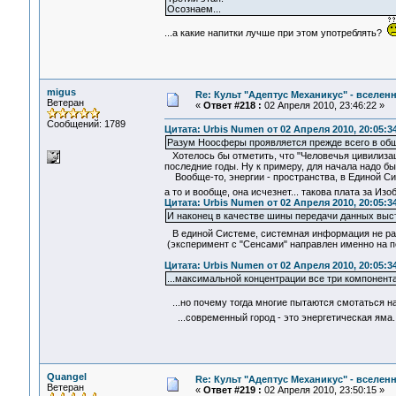
Осознаем...
...а какие напитки лучше при этом употреблять?
migus
Re: Культ "Адептус Механикус" - вселен
Ветеран
«
Ответ #218 :
02 Апреля 2010, 23:46:22 »
Сообщений: 1789
Цитата: Urbis Numen от 02 Апреля 2010, 20:05:3
Разум Ноосферы проявляется прежде всего в общ
Хотелось бы отметить, что "Человечья цивилизация
последние годы. Ну к примеру, для начала надо б
Вообще-то, энергии - пространства, в Единой Си
а то и вообще, она исчезнет... такова плата за Из
Цитата: Urbis Numen от 02 Апреля 2010, 20:05:3
И наконец в качестве шины передачи данных выс
В единой Системе, системная информация не рас
(эксперимент с "Сенсами" направлен именно на п
Цитата: Urbis Numen от 02 Апреля 2010, 20:05:3
...максимальной концентрации все три компонента
...но почему тогда многие пытаются смотаться н
...современный город - это энергетическая яма..
Quangel
Re: Культ "Адептус Механикус" - вселен
Ветеран
«
Ответ #219 :
02 Апреля 2010, 23:50:15 »