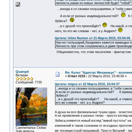
личность,какая из новых личностей будет "тобой"
...иногда и со своими полушариями, в "себе само
А если от разных индивидуальностей?
К пр
Урбиса?
...а с душой что произойдёт?
На какой, и гла
него, по его же словам - нет, а у Андрея?
Цитата: Urbis Numen от 21 Марта 2010, 03:54:05
Насчет полушарий,Лазаревич кажется приводил пр
Личность при этом сохранилась,и даже производи
Общеизвестно, что этим писателем - фантастом
Quangel
Re: Культ "Адептус Механикус" - вселен
Ветеран
«
Ответ #215 :
22 Марта 2010, 23:46:56 »
Сообщений: 7735
Цитата: migus от 22 Марта 2010, 15:04:37
...иногда и со своими полушариями, в "себе само
А если от разных индивидуальностей? К примеру 
Урбиса?
...а с душой что произойдёт? На какой, и главно
его же словам - нет, а у Андрея?
А душа на все физикальные тушки одна - экзисте
А ее проявление в разных телах - просто взгляд 
Урбиса,появится новый взгляд "живой пустоты" н
изменений в таком сознании от исходных прототи
Сaementarius Civitas
же техницистской прошивкой. Просто Виталий - пр
Solis Aeterna