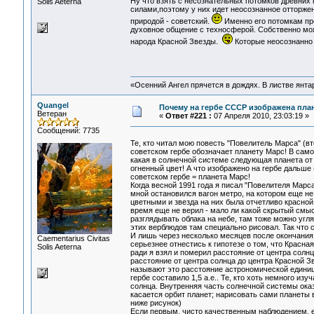
Ну что взять с несознательных потомков древних
Solis Aeterna
силами,поэтому у них идет неосознанное отторже
природой - советский.
Именно его потомкам пр
духовное общение с техносферой. Собственно моя 
народа Красной Звезды.
Которые неосознанно 
«Осенний Ангел прячется в дождях. В листве янтарн
Quangel
Почему на гербе СССР изображена плане
Ветеран
«
Ответ #221 :
07 Апреля 2010, 23:03:19 »
Сообщений: 7735
Те, кто читал мою повесть "Повелитель Марса" (вт
советском гербе обозначает планету Марс! В само
какая в солнечной системе следующая планета от 
огненный цвет! А что изображено на гербе дальше
советском гербе = планета Марс!
Когда весной 1991 года я писал "Повелителя Марс
мной остановился вагон метро, на котором еще не
цветными и звезда на них была отчетливо красной. 
время еще не верил - мало ли какой скрытый смыс
разглядывать облака на небе, там тоже можно угляд
этих верблюдов там специально рисовал. Так что 
И лишь через несколько месяцев после окончания
Сaementarius Civitas
серьезнее отнестись к гипотезе о том, что Красн
Solis Aeterna
ради я взял и померил расстояние от центра солнц
расстояние от центра солнца до центра Красной З
называют это расстояние астрономической единице
гербе составило 1,5 а.е.. Те, кто хоть немного из
солнца. Внутренняя часть солнечной системы ока
касается орбит планет; нарисовать сами планеты 
ниже рисунок)
Если первым, чисто качественным наблюдением, е