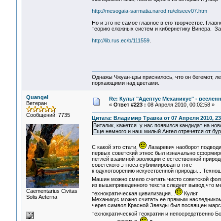
http://mesogaia-sarmatia.narod.ru/eliseev07.htm
Но и это не самое главное в его творчестве. Глав
теорию сложных систем и кибернетику Винера. За 
http://lib.rus.ec/b/111559
.
Однажы Чжуан-цзы приснилось, что он бегемот, л
порхающими над цветами.
Quangel
Re: Культ "Адептус Механикус" - вселен
Ветеран
«
Ответ #223 :
08 Апреля 2010, 00:02:58 »
Сообщений: 7735
Цитата: Владимир Травка от 07 Апреля 2010, 23
Виталик, кажется у нас появился кандидат на 
Еще немного и наш милый Ангел отречется от бур
C какой это стати,
Лазаревич наоборот подводит
первых советский этнос был изначально сформиро
петлей взаимной эволюции с естественной природ
советского этноса сублимирован в тяге
к одухотворению искусственной природы... Техно
Машин можно смело считать чисто советской фол
из вышеприведенного текста следует вывод,что м
Сaementarius Civitas
технократическая цивилизация...
Культ
Solis Aeterna
Механикус можно считать ее прямым наследником,
через символ Красной Звезды был посвящен марс
технократической теократии и непосредственно Б