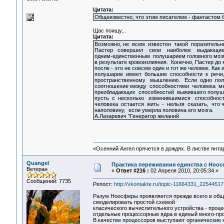
Цитата:
Общеизвестно, что этим писателем - фантастом 
Щас поищу...
Цитата:
Возможно, не всем известен такой поразительн
Пастер совершил свои наиболее выдающие
одним-единственным полушарием головного мозга
в результате кровоизлияния. Конечно, Пастер до 
после - это не совсем один и тот же человек. Как 
полушарие имеет большие способности к речи,
пространственному мышлению. Если одно пол
соотношение между способностями человека ме
преобладающих способностей выжившего полуша
пусть с несколько изменившимися способност
человека остается жить - нельзя сказать, что 
наполовину, если умерла половина его мозга.
А.Лазаревич "Генератор желаний
«Осенний Ангел прячется в дождях. В листве янтарн
Quangel
Практика переживания единства с Ноо
Ветеран
«
Ответ #216 :
02 Апреля 2010, 20:05:34 »
Сообщений: 7735
Репост:
http://vkontakte.ru/topic-11664331_22544517
Разум Ноосферы проявляется прежде всего в обще
смоделировать простой схемой
класического вычислительного устройства - про
отдельные процессорные ядра в единый много-пр
В качестве процессоров выступают органические 