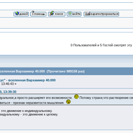
0 Пользователей и 5 Гостей смотрят эту
вселенная Вархаммер 40.000 (Прочитано 989158 раз)
ус" - вселенная Вархаммер 40.000
 13:46:43 »
, 13:39:30
дуальное,а просто расширяет его возможности.
Потому страхи,что растворение сво
виться - признак неразвитости мышления.
 это движение к индивидуальному.
видуальному - это движение к целому.