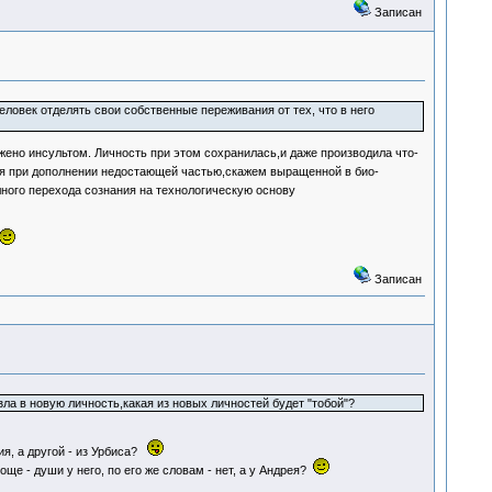
Записан
еловек отделять свои собственные переживания от тех, что в него
ено инсультом. Личность при этом сохранилась,и даже производила что-
ая при дополнении недостающей частью,скажем выращенной в био-
ного перехода сознания на технологическую основу
Записан
ла в новую личность,какая из новых личностей будет "тобой"?
ия, а другой - из Урбиса?
е - души у него, по его же словам - нет, а у Андрея?