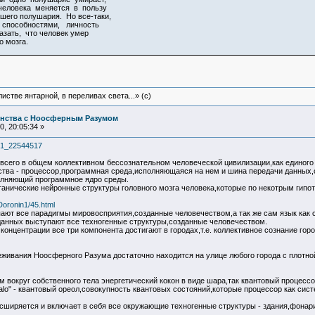
человека меняется в пользу
его полушария. Но все-таки,
способностями, личность
азать, что человек умер
о мозга.
истве янтарной, в переливах света...» (c)
инства с Ноосферным Разумом
, 20:05:34 »
331_22544517
сего в общем коллективном бессознательном человеческой цивилизации,как единого
ства - процессор,программная среда,исполняющаяся на нем и шина передачи данных
олняющий программное ядро среды.
ганические нейронные структуры головного мозга человека,которые по некотрым гипо
oronin1/45.html
ают все парадигмы мировосприятия,созданные человечеством,а так же сам язык как 
данных выступают все техногенные структуры,созданные человечеством.
онцентрации все три компонента достигают в городах,т.е. коллективное сознание го
еживания Ноосферного Разума достаточно находится на улице любого города с плотно
 вокруг собственного тела энергетический кокон в виде шара,так квантовый процессо
alo" - квантовый ореол,совокупность квантовых состояний,которые процессор как сис
ширяется и включает в себя все окружающие техногенные структуры - здания,фонари,