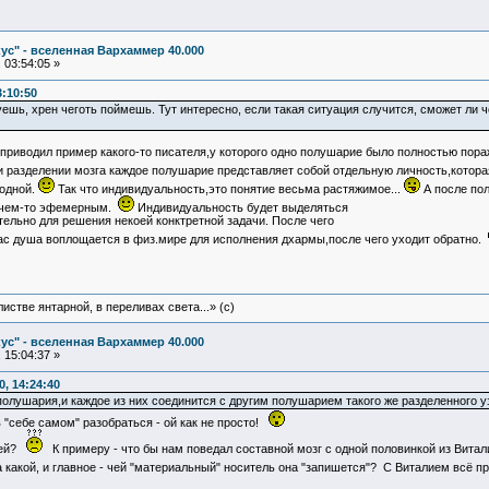
ус" - вселенная Вархаммер 40.000
 03:54:05 »
:10:50
уешь, хрен чеготь поймешь. Тут интересно, если такая ситуация случится, сможет ли ч
приводил пример какого-то писателя,у которого одно полушарие было полностью пораж
и разделении мозга каждое полушарие представляет собой отдельную личность,котор
ходной.
Так что индивидуальность,это понятие весьма растяжимое...
А после пол
т чем-то эфемерным.
Индивидуальность будет выделяться
ельно для решения некоей конктретной задачи. После чего
час душа воплощается в физ.мире для исполнения дхармы,после чего уходит обратно.
истве янтарной, в переливах света...» (c)
ус" - вселенная Вархаммер 40.000
 15:04:37 »
, 14:24:40
полушария,и каждое из них соединится с другим полушарием такого же разделенного уз
 "себе самом" разобраться - ой как не просто!
тей?
К примеру - что бы нам поведал составной мозг с одной половинкой из Витал
акой, и главное - чей "материальный" носитель она "запишется"? С Виталием всё прощ