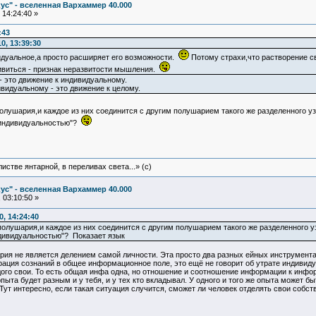
ус" - вселенная Вархаммер 40.000
14:24:40 »
:43
0, 13:39:30
идуальное,а просто расширяет его возможности.
Потому страхи,что растворение сво
ивиться - признак неразвитости мышления.
- это движение к индивидуальному.
ивидуальному - это движение к целому.
полушария,и каждое из них соединится с другим полушарием такого же разделенного у
"индивидуальностью"?
истве янтарной, в переливах света...» (c)
ус" - вселенная Вархаммер 40.000
 03:10:50 »
, 14:24:40
полушария,и каждое из них соединится с другим полушарием такого же разделенного уз
дивидуальностью"? Показает язык
рия не является делением самой личности. Эта просто два разных ейных инструмента
грация сознаний в общее информационное поле, это ещё не говорит об утрате индиви
ого свои. То есть общая инфа одна, но отношение и соотношение информации к информ
пыта будет разным и у тебя, и у тех кто вкладывал. У одного и того же опыта может б
Тут интересно, если такая ситуация случится, сможет ли человек отделять свои собс