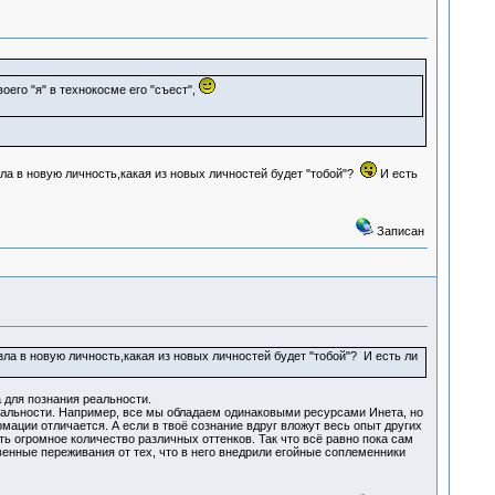
его "я" в технокосме его "съест",
зла в новую личность,какая из новых личностей будет "тобой"?
И есть
Записан
ла в новую личность,какая из новых личностей будет "тобой"? И есть ли
 для познания реальности.
дуальности. Например, все мы обладаем одинаковыми ресурсами Инета, но
ации отличается. А если в твоё сознание вдруг вложут весь опыт других
ыть огромное количество различных оттенков. Так что всё равно пока сам
твенные переживания от тех, что в него внедрили егойные соплеменники