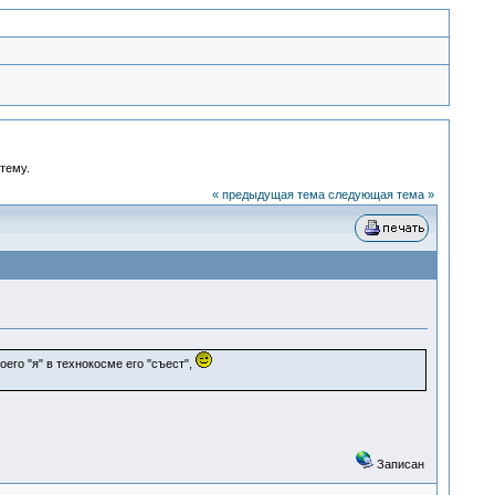
 тему.
« предыдущая тема
следующая тема »
его "я" в технокосме его "съест",
Записан