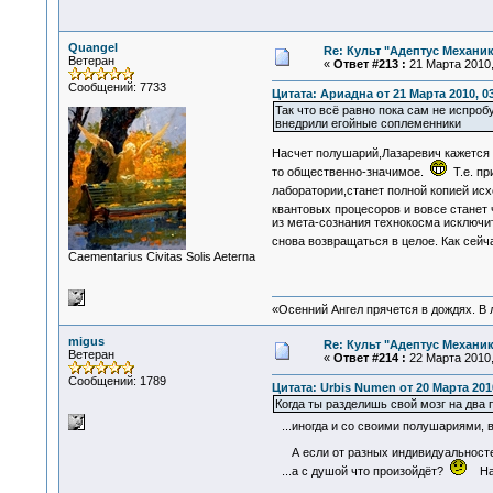
Quangel
Re: Культ "Адептус Механик
Ветеран
«
Ответ #213 :
21 Марта 2010,
Сообщений: 7733
Цитата: Ариадна от 21 Марта 2010, 03
Так что всё равно пока сам не испроб
внедрили егойные соплеменники
Насчет полушарий,Лазаревич кажется 
то общественно-значимое.
Т.е. пр
лаборатории,станет полной копией ис
квантовых процесоров и вовсе стане
из мета-сознания технокосма исключит
снова возвращаться в целое. Как сей
Сaementarius Civitas Solis Aeterna
«Осенний Ангел прячется в дождях. В л
migus
Re: Культ "Адептус Механик
Ветеран
«
Ответ #214 :
22 Марта 2010,
Сообщений: 1789
Цитата: Urbis Numen от 20 Марта 2010
Когда ты разделишь свой мозг на два 
...иногда и со своими полушариями, в
А если от разных индивидуальнос
...а с душой что произойдёт?
На к