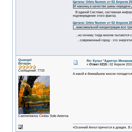
Цитата: Urbis Numen от 02 Апреля 20
И наконец в качестве шины передачи
В единой Системе, системная информа
подтверждение этого факта).
Цитата: Urbis Numen от 02 Апреля 20
...максимальной концентрации все три
...но почему тогда многие пытаются 
...современный город - это энергетич
Quangel
Re: Культ "Адептус Механик
Ветеран
«
Ответ #219 :
02 Апреля 2010
Сообщений: 7733
А какой в ближайшем киоске попадется
Сaementarius Civitas Solis Aeterna
«Осенний Ангел прячется в дождях. В л