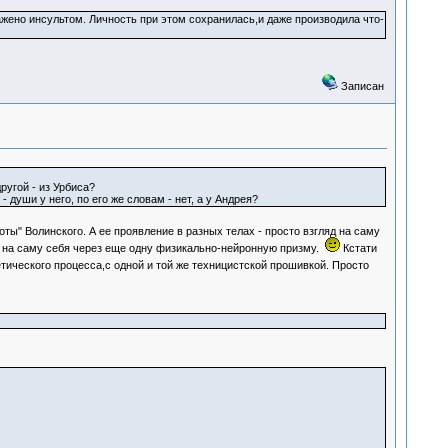
жено инсультом. Личность при этом сохранилась,и даже производила что-
Записан
 другой - из Урбиса?
души у него, по его же словам - нет, а у Андрея?
ты" Волинского. А ее проявление в разных телах - просто взгляд на саму
" на саму себя через еще одну физикально-нейронную призму.
Кстати
тического процесса,с одной и той же техницистской прошивкой. Просто