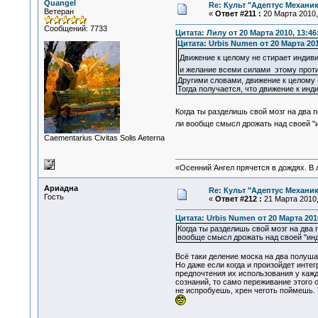
Quangel
Re: Культ "Адептус Механик
Ветеран
«
Ответ #211 :
20 Марта 2010, 
Сообщений: 7733
Цитата: Лилу от 20 Марта 2010, 13:46
Цитата: Urbis Numen от 20 Марта 201
Движение к целому не стирает индив
и желание всеми силами этому прот
Другими словами, движение к целому 
Тогда получается, что движение к инд
Когда ты разделишь свой мозг на два 
ли вообще смысл дрожать над своей 
Сaementarius Civitas Solis Aeterna
«Осенний Ангел прячется в дождях. В л
Ариадна
Re: Культ "Адептус Механик
Гость
«
Ответ #212 :
21 Марта 2010,
Цитата: Urbis Numen от 20 Марта 2010
Когда ты разделишь свой мозг на два 
вообще смысл дрожать над своей "ин
Всё таки деление моска на два полуша
Но даже если когда и произойдет инте
предпочтения их использования у кажд
сознаний, то само переживание этого о
не испробуешь, хрен чеготь поймешь. 