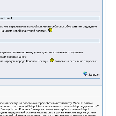
аких шин!
мное переживание которой как части себя способно дать им ощущение
началом новой квантовой религии...
дными силами,поэтому у них идет неосознанное отторжение
мкам предназначего
вним народам народа Красной Звезды.
Которые неосознанно тянутся к
Записан
красная звезда на советском гербе обозначает планету Марс! В самом
я планета от солнца? Марс! А как называлась планета Марс в древности?
Звезда! Итак, Красная Звезда на советском гербе = планета Марс!
й день передо мной остановился вагон метро, на котором еще не успели
 красной. И хотя я тогда же вставил это маленькое открытие в повесть,