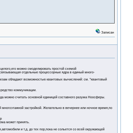
Записан
 целого,его можно смоделировать простой схемой
,связывающая отдельные процессорные ядра в единый много-
тезам обладают возможностью квантовых вычислений: см. "квантовый
средство коммуникации.
рода можно считать основной единицей составного разума Ноосферы.
й многоэтажной застройкой. Желательно в вечернее или ночное время,по
р
тема может принять.
автомобили и т.д. до тех пор,пока не сольется со всей окружающей