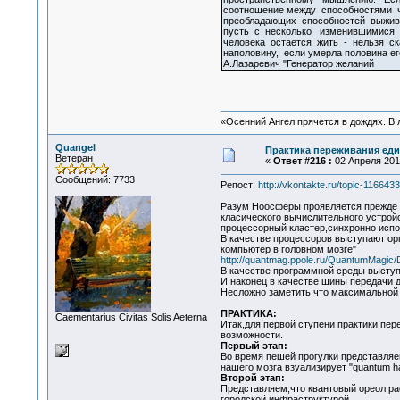
соотношение между способностями 
преобладающих способностей выживш
пусть с несколько изменившимися 
человека остается жить - нельзя ск
наполовину, если умерла половина ег
А.Лазаревич "Генератор желаний
«Осенний Ангел прячется в дождях. В л
Quangel
Практика переживания ед
Ветеран
«
Ответ #216 :
02 Апреля 2010
Сообщений: 7733
Репост:
http://vkontakte.ru/topic-11664
Разум Ноосферы проявляется прежде в
класического вычислительного устрой
процессорный кластер,синхронно исп
В качестве процессоров выступают ор
компьютер в головном мозге"
http://quantmag.ppole.ru/QuantumMagic/D
В качестве программной среды выступ
И наконец в качестве шины передачи 
Несложно заметить,что максимальной к
ПРАКТИКА:
Сaementarius Civitas Solis Aeterna
Итак,для первой ступени практики пер
возможности.
Первый этап:
Во время пешей прогулки представляем
нашего мозга взуализирует "quantum h
Второй этап:
Представляем,что квантовый ореол рас
городской инфраструктурой.