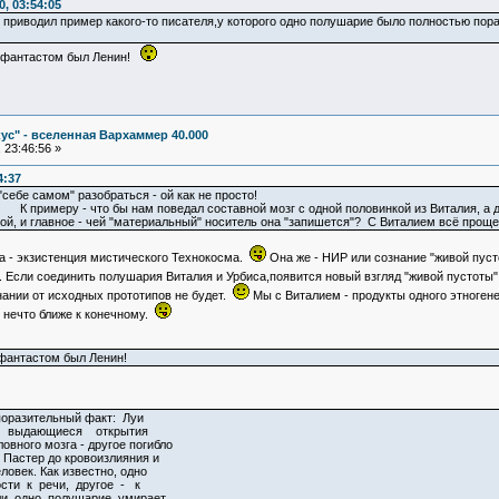
, 03:54:05
приводил пример какого-то писателя,у которого одно полушарие было полностью пора
- фантастом был Ленин!
ус" - вселенная Вархаммер 40.000
 23:46:56 »
4:37
 "себе самом" разобраться - ой как не просто!
 К примеру - что бы нам поведал составной мозг с одной половинкой из Виталия, а
й, и главное - чей "материальный" носитель она "запишется"? С Виталием всё проще - 
а - экзистенция мистического Технокосма.
Она же - НИР или сознание "живой пусто
. Если соединить полушария Виталия и Урбиса,появится новый взгляд "живой пустоты
нании от исходных прототипов не будет.
Мы с Виталием - продукты одного этногене
- нечто ближе к конечному.
 фантастом был Ленин!
поразительный факт: Луи
 выдающиеся открытия
вного мозга - другое погибло
 Пастер до кровоизлияния и
еловек. Как известно, одно
ти к речи, другое - к
и одно полушарие умирает,