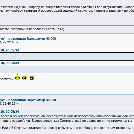
сознательно,в техносферу на энергетическом плане включены все окружающие человеч
ез техносферу квантовый процессор,обладающий своим сознанием и задачами по обр
истве янтарной, в переливах света...» (c)
ус" - вселенная Вархаммер 40.000
, 22:22:48 »
10, 20:05:34
10, 20:05:34
отреблять?
ус" - вселенная Вархаммер 40.000
, 23:46:22 »
10, 20:05:34
всего в общем коллективном бессознательном человеческой цивилизации,как единого
цивилизация", как Единое целое, как Система, ещё не существует, но стремится к это
 Единой Системе хватило бы всем с избытком, но свободы, по некоторым степеням, ста