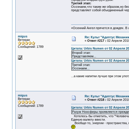
Третий этап:
Осознаем,что таким же образом,но бе
представляет собой объединенный чер
«Осенний Ангел прячется в дождях. В л
migus
Re: Культ "Адептус Механик
Ветеран
«
Ответ #217 :
02 Апреля 2010
Сообщений: 1789
Цитата: Urbis Numen от 02 Апреля 20
Второй этап:
Представляем...
Цитата: Urbis Numen от 02 Апреля 20
Третий этап:
Осознаем...
...а какие напитки лучше при этом уп
migus
Re: Культ "Адептус Механик
Ветеран
«
Ответ #218 :
02 Апреля 2010
Сообщений: 1789
Цитата: Urbis Numen от 02 Апреля 20
Разум Ноосферы проявляется прежде 
Хотелось бы отметить, что "Человечья 
Единую валюту ввести.
Вообще-то, энергии - пространства, в