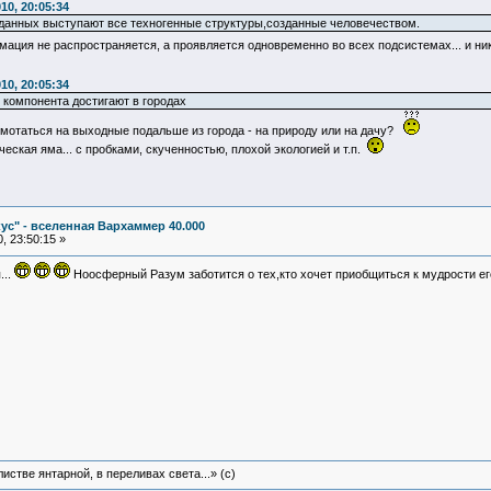
10, 20:05:34
 данных выступают все техногенные структуры,созданные человечеством.
ция не распространяется, а проявляется одновременно во всех подсистемах... и н
10, 20:05:34
 компонента достигают в городах
смотаться на выходные подальше из города - на природу или на дачу?
еская яма... с пробками, скученностью, плохой экологией и т.п.
ус" - вселенная Вархаммер 40.000
, 23:50:15 »
...
Ноосферный Разум заботится о тех,кто хочет приобщиться к мудрости е
истве янтарной, в переливах света...» (c)