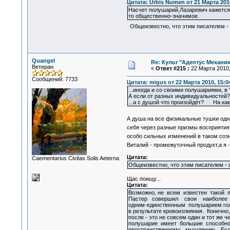
Цитата: Urbis Numen от 21 Марта 2010
Насчет полушарий,Лазаревич кажется 
то общественно-значимое.
Общеизвестно, что этим писателем 
Quangel
Re: Культ "Адептус Механик
Ветеран
«
Ответ #215 :
22 Марта 2010,
Сообщений: 7733
Цитата: migus от 22 Марта 2010, 15:0
...иногда и со своими полушариями, в
А если от разных индивидуальностей?
...а с душой что произойдёт? На како
А душа на все физикальные тушки одн
себя через разные призмы восприятия
особо сильных изменений в таком соз
Виталий - промежуточный продукт,а я 
Цитата:
Сaementarius Civitas Solis Aeterna
Общеизвестно, что этим писателем -
Щас поищу...
Цитата:
Возможно, не всем известен такой 
Пастер совершил свои наиболее
одним-единственным полушарием голо
в результате кровоизлияния. Конечно,
после - это не совсем один и тот же ч
полушарие имеет большие способнос
пространственному мышлению. Есл