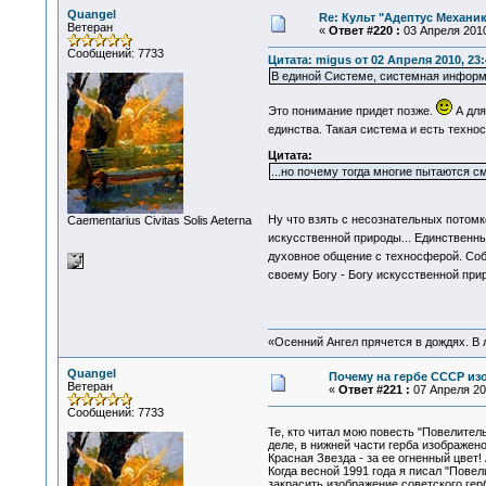
Quangel
Re: Культ "Адептус Механик
Ветеран
«
Ответ #220 :
03 Апреля 2010
Сообщений: 7733
Цитата: migus от 02 Апреля 2010, 23:
В единой Системе, системная информа
Это понимание придет позже.
А для
единства. Такая система и есть техно
Цитата:
...но почему тогда многие пытаются с
Ну что взять с несознательных потом
Сaementarius Civitas Solis Aeterna
искусственной природы... Единственн
духовное общение с техносферой. Соб
своему Богу - Богу искусственной пр
«Осенний Ангел прячется в дождях. В л
Quangel
Почему на гербе СССР изо
Ветеран
«
Ответ #221 :
07 Апреля 201
Сообщений: 7733
Те, кто читал мою повесть "Повелитель
деле, в нижней части герба изображен
Красная Звезда - за ее огненный цвет
Когда весной 1991 года я писал "Пове
закрасить изображение советского герб