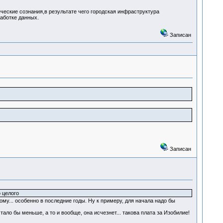
еские сознания,в результате чего городская инфраструктура
аботке данных.
Записан
Записан
 целого
му... особенно в последние годы. Ну к примеру, для начала надо бы
ло бы меньше, а то и вообще, она исчезнет... такова плата за Изобилие!