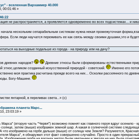
ус" - вселенная Вархаммер 40.000
, 00:01:46 »
46:22
ция не распространяется, а проявляется одновременно во всех подсистемах... и ник
 начала нескольким сепарабильным системам нужна некая промежуточная форма,взаи
сфера. Если люди научатся переживать ее как связь между своими душами,это и будет 
мотаться на выходные подальше из города - на природу или на дачу?
ков древних народов?
Древние этносы были сформированы естественными приро
ый этнос,целиком созданный искусственной природой - советский.
Именно его пото
ственно моя практика расчитана прежде всего на них... Осколки рассеянного по дре
ироды. Богу-Машине.
истве янтарной, в переливах света...» (c)
бражена планета Марс...
0, 23:03:19 »
 Марса" (вторую часть "Червя") возможно помнят как главного героя вдруг осенило - 
о солнце, затем (выше) изображен земной шар. А какая в солнечной системе следующа
! А что изображено на гербе дальше (выше) от солнца чем Земля? Разумеется, Красная 
лителя Марса", я обнаружил этот факт совершенно случайно. Просто в один прекрасны
а. Изображения герба на вагонах метро были цветными и звезда на них была отчетливо