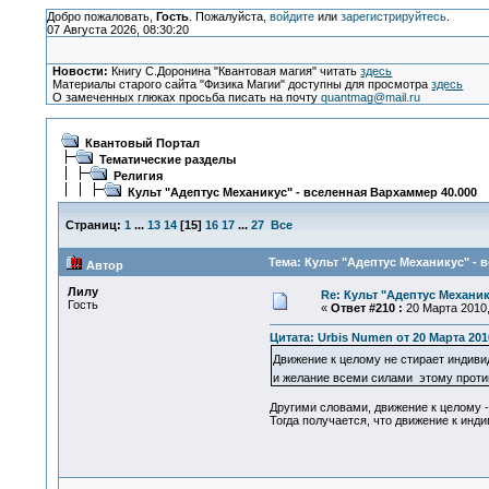
Добро пожаловать,
Гость
. Пожалуйста,
войдите
или
зарегистрируйтесь
.
07 Августа 2026, 08:30:20
Новости:
Книгу С.Доронина "Квантовая магия" читать
здесь
Материалы старого сайта "Физика Магии" доступны для просмотра
здесь
О замеченных глюках просьба писать на почту
quantmag@mail.ru
Квантовый Портал
Тематические разделы
Религия
Культ "Адептус Механикус" - вселенная Вархаммер 40.000
Страниц:
1
...
13
14
[
15
]
16
17
...
27
Все
Тема: Культ "Адептус Механикус" - 
Автор
Лилу
Re: Культ "Адептус Механик
Гость
«
Ответ #210 :
20 Марта 2010,
Цитата: Urbis Numen от 20 Марта 2010
Движение к целому не стирает индиви
и желание всеми силами этому проти
Другими словами, движение к целому -
Тогда получается, что движение к инди