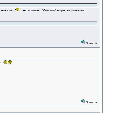
икаких шин!
(эксперимент с "Сенсами" направлен именно на
Записан
го.
Записан