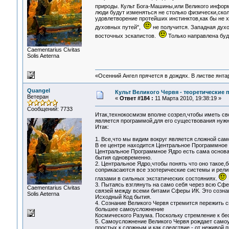
природы. Культ Бога-Машины,или Великого инфор
люди будут изменяться не столько физически,скол
удовлетворение протейших инстинктов,как бы не 
духовных путей",
не получится. Западная духо
восточных эскапистов.
Только направлена буд
Сaementarius Civitas
Solis Aeterna
«Осенний Ангел прячется в дождях. В листве янтарн
Quangel
Культ Великого Червя - теоретические п
Ветеран
«
Ответ #184 :
11 Марта 2010, 19:38:19 »
Сообщений: 7733
Итак,технокосмизм вполне созрел,чтобы иметь с
является программой,для его существования нужно
Итак:
1. Все,что мы видим вокруг является сложной с
В ее центре находится Центральное Программное 
Центральное Программное Ядро есть сама основа 
бытия одновременно.
2. Центральное Ядро,чтобы понять что оно такое,
соприкасаются все эзотерические системы и рели
глазами в сильных экстатических состояниях.
3. Пытаясь взглянуть на само себя через всю Сф
Сaementarius Civitas
связей между всеми битами Сферы ИК. Это сознан
Solis Aeterna
Исходный Код бытия.
4. Сознание Великого Червя стремится пережить с
большее самоусложнение
Космического Разума. Поскольку стремление к бе
5. Самоусложнение Великого Червя рождает самоу
простых к сложным,и как следствие - от неживой 