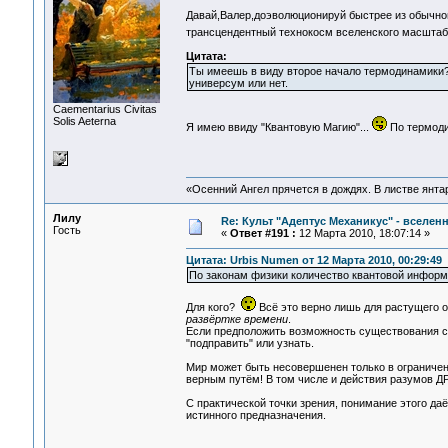
Давай,Валер,доэволюционируй быстрее из обычног
трансцендентный технокосм вселенского масштаб
Цитата:
Ты имеешь в виду второе начало термодинамики? 
универсум или нет.
Сaementarius Civitas
Solis Aeterna
Я имею ввиду "Квантовую Магию"...
По термоди
«Осенний Ангел прячется в дождях. В листве янтарн
Лилу
Re: Культ "Адептус Механикус" - вселен
Гость
«
Ответ #191 :
12 Марта 2010, 18:07:14 »
Цитата: Urbis Numen от 12 Марта 2010, 00:29:49
По законам физики количество квантовой информ
Для кого?
Всё это верно лишь для растущего 
развёртке времени
.
Если предположить возможность существования с
"подправить" или узнать.
Мир может быть несовершенен только в ограниченн
верным путём! В том числе и действия разумов Д
С практической точки зрения, понимание этого д
истинного предназначения.