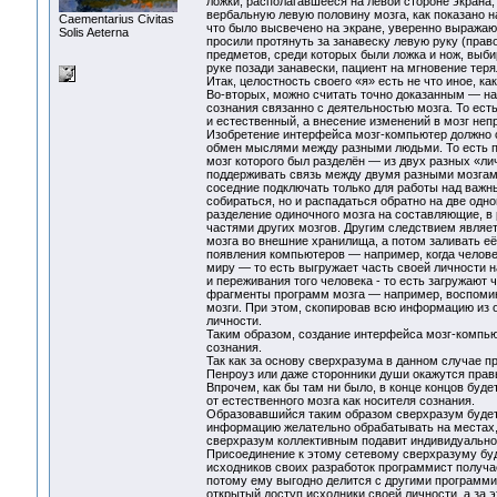
ложки, располагавшееся на левой стороне экрана,
вербальную левую половину мозга, как показано на
Сaementarius Civitas
что было высвечено на экране, уверенно выражаю
Solis Aeterna
просили протянуть за занавеску левую руку (право
предметов, среди которых были ложка и нож, выбир
руке позади занавески, пациент на мгновение теря
Итак, целостность своего «я» есть не что иное, к
Во-вторых, можно считать точно доказанным — на
сознания связанно с деятельностью мозга. То есть
и естественный, а внесение изменений в мозг неп
Изобретение интерфейса мозг-компьютер должно с
обмен мыслями между разными людьми. То есть пр
мозг которого был разделён — из двух разных «ли
поддерживать связь между двумя разными мозгам
соседние подключать только для работы над важны
собираться, но и распадаться обратно на две одн
разделение одиночного мозга на составляющие, в р
частями других мозгов. Другим следствием являет
мозга во внешние хранилища, а потом заливать е
появления компьютеров — например, когда человек
миру — то есть выгружает часть своей личности на
и переживания того человека - то есть загружают
фрагменты программ мозга — например, воспомина
мозги. При этом, скопировав всю информацию из о
личности.
Таким образом, создание интерфейса мозг-компью
сознания.
Так как за основу сверхразума в данном случае п
Пенроуз или даже сторонники души окажутся прав
Впрочем, как бы там ни было, в конце концов буд
от естественного мозга как носителя сознания.
Образовавшийся таким образом сверхразум будет
информацию желательно обрабатывать на местах, 
сверхразум коллективным подавит индивидуально
Присоединение к этому сетевому сверхразуму буд
исходников своих разработок программист получа
потому ему выгодно делится с другими программи
открытый доступ исходники своей личности, а за 