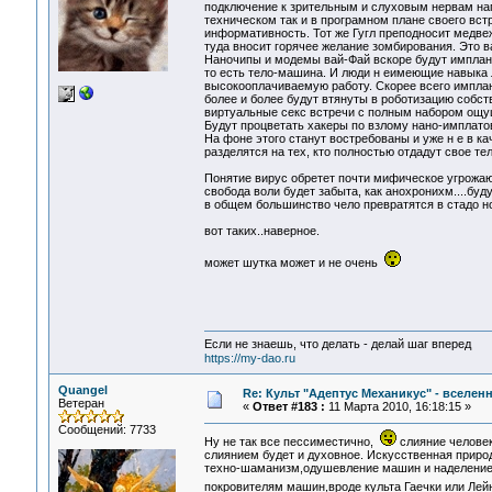
подключение к зрительным и слуховым нервам нап
техническом так и в програмном плане своего вс
информативность. Тот же Гугл преподносит медве
туда вносит горячее желание зомбирования. Это ва
Наночипы и модемы вай-Фай вскоре будут имплан
то есть тело-машина. И люди н еимеющие навыка 
высокооплачиваемую работу. Скорее всего имплан
более и более будут втянуты в роботизацию собс
виртуальные секс встречи с полным набором ощу
Будут процветать хакеры по взлому нано-имплато
На фоне этого станут востребованы и уже н е в ка
разделятся на тех, кто полностью отдадут свое тел
Понятие вирус обретет почти мифическое угрожа
свобода воли будет забыта, как анохронихм....б
в общем большинство чело превратятся в стадо но
вот таких..наверное.
может шутка может и не очень
Если не знаешь, что делать - делай шаг вперед
https://my-dao.ru
Quangel
Re: Культ "Адептус Механикус" - вселен
Ветеран
«
Ответ #183 :
11 Марта 2010, 16:18:15 »
Сообщений: 7733
Ну не так все пессиместично,
слияние человек
слиянием будет и духовное. Искусственная природ
техно-шаманизм,одушевление машин и наделение 
покровителям машин,вроде культа Гаечки или Лей