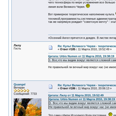
чего техносфера по мере усложнения все больше б
линия воли Великого Червя.
Вот примерное теоретическое наполнение культа.
техникой,программисты,системные администрато
так же напрямую рождает "советскую мечту" - эг
«Осенний Ангел прячется в дождях. В листве янтарн
Лилу
Re: Культ Великого Червя - теоретически
Гость
«
Ответ #185 :
11 Марта 2010, 19:52:49 »
Цитата: Urbis Numen от 11 Марта 2010, 19:38:19
1. Все,что мы видим вокруг является сложной с
Не правильней ли вечный мир вокруг нас (не име
Quangel
Re: Культ Великого Червя - теоретически
Ветеран
«
Ответ #186 :
11 Марта 2010, 20:06:13 »
Сообщений: 7733
Цитата: Лилу от 11 Марта 2010, 19:52:49
Цитата: Urbis Numen от 11 Марта 2010, 19:38:19
1. Все,что мы видим вокруг является сложной 
Не правильней ли вечный мир вокруг нас (не име
Это сама сфера Исходного Кода постоянна...
да