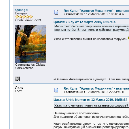
Quangel
Re: Культ "Адептус Механикус" - вселен
Ветеран
«
Ответ #192 :
12 Марта 2010, 19:56:34 »
Сообщений: 7733
Цитата: Лилу от 12 Марта 2010, 18:07:14
Мир может быть несовершенен только в ограниченн
верным путём! В том числе и действия разумов 
Ужас и это человек пишет на квантовом форуме?
Сaementarius Civitas
Solis Aeterna
«Осенний Ангел прячется в дождях. В листве янтарн
Лилу
Re: Культ "Адептус Механикус" - вселен
Гость
«
Ответ #193 :
12 Марта 2010, 22:33:49 »
Цитата: Urbis Numen от 12 Марта 2010, 19:56:34
Ужас и это человек пишет на квантовом форуме?
Не вижу никаких противоречий.
Для подгонки объяснения исключительно под тебя, п
Квантовый подход говорит о том, что одновременн
разум, выступающий в качестве регистрирующего 