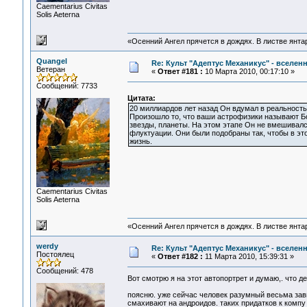
Сaementarius Civitas
Solis Aeterna
«Осенний Ангел прячется в дождях. В листве янтарн
Quangel
Re: Культ "Адептус Механикус" - вселен
Ветеран
«
Ответ #181 :
10 Марта 2010, 00:17:10 »
Сообщений: 7733
Цитата:
20 миллиардов лет назад Он вдумал в реальност
Произошло то, что ваши астрофизики называют 
звезды, планеты. На этом этапе Он не вмешивалс
флуктуации. Они были подобраны так, чтобы в эт
жизнь.
Сaementarius Civitas
Solis Aeterna
«Осенний Ангел прячется в дождях. В листве янтарн
werdy
Re: Культ "Адептус Механикус" - вселен
Постоялец
«
Ответ #182 :
11 Марта 2010, 15:39:31 »
Сообщений: 478
Вот смотрю я на этот автопортрет и думаю,. что 
поясню. уже сейчас человек разумный весьма зави
смахивают на андроидов. таких придатков к комп