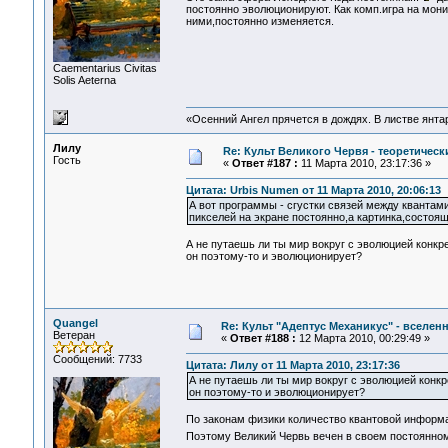
постоянно эволюционируют. Как комп.игра на мони
ними,постоянно изменяется.
Сaementarius Civitas
Solis Aeterna
«Осенний Ангел прячется в дождях. В листве янтарн
Лилу
Re: Культ Великого Червя - теоретически
Гость
«
Ответ #187 :
11 Марта 2010, 23:17:36 »
Цитата: Urbis Numen от 11 Марта 2010, 20:06:13
А вот программы - сгустки связей между квантами
пикселей на экране постоянно,а картинка,состоя
А не путаешь ли ты мир вокруг с эволюцией конк
он поэтому-то и эволюционирует?
Quangel
Re: Культ "Адептус Механикус" - вселен
Ветеран
«
Ответ #188 :
12 Марта 2010, 00:29:49 »
Сообщений: 7733
Цитата: Лилу от 11 Марта 2010, 23:17:36
А не путаешь ли ты мир вокруг с эволюцией конк
он поэтому-то и эволюционирует?
По законам физики количество квантовой информа
Поэтому Великий Червь вечен в своем постоянно