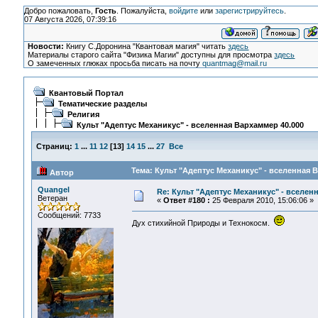
Добро пожаловать,
Гость
. Пожалуйста,
войдите
или
зарегистрируйтесь
.
07 Августа 2026, 07:39:16
Новости:
Книгу С.Доронина "Квантовая магия" читать
здесь
Материалы старого сайта "Физика Магии" доступны для просмотра
здесь
О замеченных глюках просьба писать на почту
quantmag@mail.ru
Квантовый Портал
Тематические разделы
Религия
Культ "Адептус Механикус" - вселенная Вархаммер 40.000
Страниц:
1
...
11
12
[
13
]
14
15
...
27
Все
Тема: Культ "Адептус Механикус" - вселенная 
Автор
Quangel
Re: Культ "Адептус Механикус" - вселен
Ветеран
«
Ответ #180 :
25 Февраля 2010, 15:06:06 »
Сообщений: 7733
Дух стихийной Природы и Технокосм.