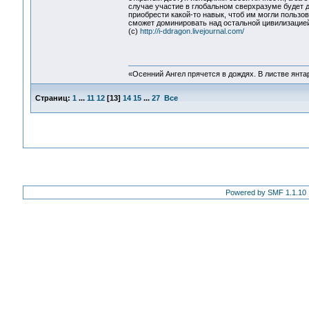
случае участие в глобальном сверхразуме будет д
приобрести какой-то навык, чтоб им могли пользо
сможет доминировать над остальной цивилизацией
(с)
http://i-ddragon.livejournal.com/
«Осенний Ангел прячется в дождях. В листве янтарн
Страниц:
1
...
11
12
[
13
]
14
15
...
27
Все
Powered by SMF 1.1.10