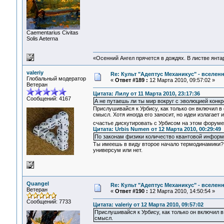
Сaementarius Civitas
Solis Aeterna
«Осенний Ангел прячется в дождях. В листве янтарн
valeriy
Re: Культ "Адептус Механикус" - вселен
Глобальный модератор
«
Ответ #189 :
12 Марта 2010, 09:57:02 »
Ветеран
Цитата: Лилу от 11 Марта 2010, 23:17:36
Сообщений: 4167
А не путаешь ли ты мир вокруг с эволюцией кон
Прислушивайся к Урбису, как только он включил в
смысл. Хотя иногда его заносит, но идеи излагает
счастье дискутировать с Урбисом на этом форум
Цитата: Urbis Numen от 12 Марта 2010, 00:29:49
По законам физики количество квантовой информ
Ты имеешь в виду второе начало термодинамики? Н
универсум или нет.
Quangel
Re: Культ "Адептус Механикус" - вселен
Ветеран
«
Ответ #190 :
12 Марта 2010, 14:50:54 »
Сообщений: 7733
Цитата: valeriy от 12 Марта 2010, 09:57:02
Прислушивайся к Урбису, как только он включил 
смысл.