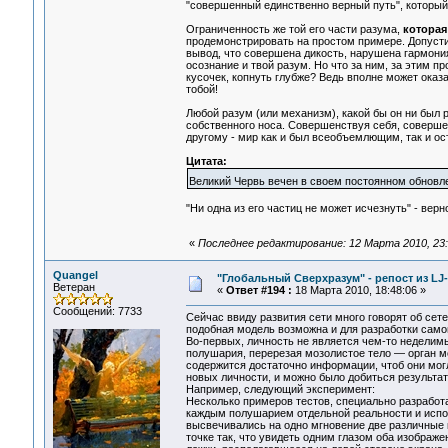
"совершенный единственно верный путь", который 
Ограниченность же той его части разума,
которая
продемонстрировать на простом примере. Допусти
вывод, что совершена дикость, нарушена гармония
осознание и твой разум. Но что за ним, за этим п
кусочек, копнуть глубже? Ведь вполне может оказа
тобой!
Любой разум (или механизм), какой бы он ни был 
собственного носа. Совершенствуя себя, совершен
другому - мир как и был всеобъемлющим, так и ос
Цитата:
Великий Червь вечен в своем постоянном обнов
"Ни одна из его частиц не может исчезнуть" - верно
«
Последнее редактирование: 12 Марта 2010, 23:
Quangel
"Глобальный Сверхразум" - репост из LJ
Ветеран
«
Ответ #194 :
18 Марта 2010, 18:48:06 »
Сообщений: 7733
Сейчас ввиду развития сети много говорят об сет
подобная модель возможна и для разработки само
Во-первых, личность не является чем-то неделимы
полушария, перерезая мозолистое тело — орган мо
содержится достаточно информации, чтоб они могл
новых личности, и можно было добиться результата
Например, следующий эксперимент:
Несколько примеров тестов, специально разработ
каждым полушарием отдельной реальности и испо
высвечивались на одно мгновение две различные 
точке так, что увидеть одним глазом оба изобра