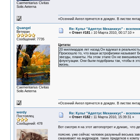
Сaementarius Civitas
Solis Aeterna
«Осенний Ангел прячется в дождях. В листве янтарн
Quangel
Re: Культ "Адептус Механикус" - вселен
Ветеран
«
Ответ #181 :
10 Марта 2010, 00:17:10 »
Сообщений: 7735
Цитата:
20 миллиардов лет назад Он вдумал в реальност
Произошло то, что ваши астрофизики называют 
звезды, планеты. На этом этапе Он не вмешивалс
флуктуации. Они были подобраны так, чтобы в эт
жизнь.
Сaementarius Civitas
Solis Aeterna
«Осенний Ангел прячется в дождях. В листве янтарн
werdy
Re: Культ "Адептус Механикус" - вселен
Постоялец
«
Ответ #182 :
11 Марта 2010, 15:39:31 »
Сообщений: 478
Вот смотрю я на этот автопортрет и думаю,. что 
поясню. уже сейчас человек разумный весьма зави
смахивают на андроидов. таких придатков к комп