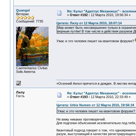
Quangel
Re: Культ "Адептус Механикус" - вселен
Ветеран
«
Ответ #192 :
12 Марта 2010, 19:56:34 »
Сообщений: 7735
Цитата: Лилу от 12 Марта 2010, 18:07:14
Мир может быть несовершенен только в ограниченн
верным путём! В том числе и действия разумов 
Ужас и это человек пишет на квантовом форуме?
Сaementarius Civitas
Solis Aeterna
«Осенний Ангел прячется в дождях. В листве янтарн
Лилу
Re: Культ "Адептус Механикус" - вселен
Гость
«
Ответ #193 :
12 Марта 2010, 22:33:49 »
Цитата: Urbis Numen от 12 Марта 2010, 19:56:34
Ужас и это человек пишет на квантовом форуме?
Не вижу никаких противоречий.
Для подгонки объяснения исключительно под тебя, п
Квантовый подход говорит о том, что одновременн
разум, выступающий в качестве регистрирующего 