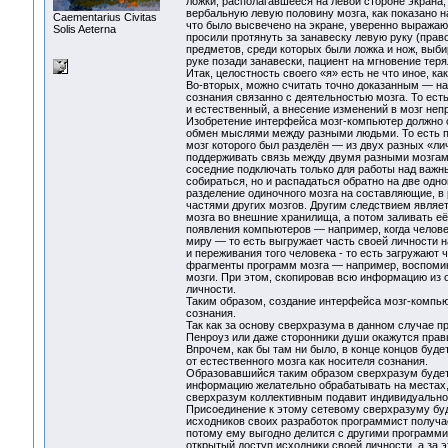
ложки, располагавшееся на левой стороне экрана,
вербальную левую половину мозга, как показано на
Сaementarius Civitas
что было высвечено на экране, уверенно выражаю
Solis Aeterna
просили протянуть за занавеску левую руку (право
предметов, среди которых были ложка и нож, выбир
руке позади занавески, пациент на мгновение теря
Итак, целостность своего «я» есть не что иное, к
Во-вторых, можно считать точно доказанным — на
сознания связанно с деятельностью мозга. То есть
и естественный, а внесение изменений в мозг неп
Изобретение интерфейса мозг-компьютер должно с
обмен мыслями между разными людьми. То есть пр
мозг которого был разделён — из двух разных «ли
поддерживать связь между двумя разными мозгам
соседние подключать только для работы над важны
собираться, но и распадаться обратно на две одн
разделение одиночного мозга на составляющие, в р
частями других мозгов. Другим следствием являет
мозга во внешние хранилища, а потом заливать е
появления компьютеров — например, когда человек
миру — то есть выгружает часть своей личности на
и переживания того человека - то есть загружают
фрагменты программ мозга — например, воспомина
мозги. При этом, скопировав всю информацию из о
личности.
Таким образом, создание интерфейса мозг-компью
сознания.
Так как за основу сверхразума в данном случае п
Пенроуз или даже сторонники души окажутся прав
Впрочем, как бы там ни было, в конце концов буд
от естественного мозга как носителя сознания.
Образовавшийся таким образом сверхразум будет
информацию желательно обрабатывать на местах, 
сверхразум коллективным подавит индивидуально
Присоединение к этому сетевому сверхразуму буд
исходников своих разработок программист получа
потому ему выгодно делится с другими программи
открытый доступ исходники своей личности, а за 