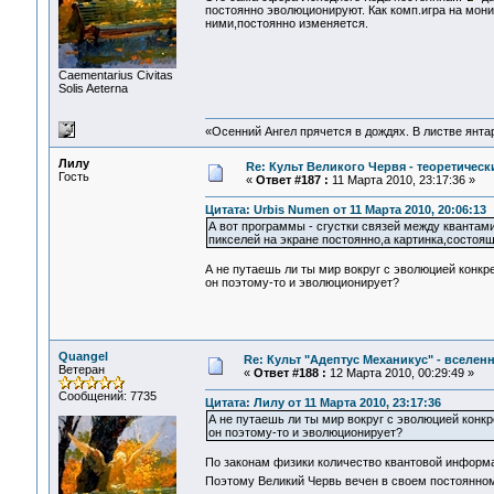
постоянно эволюционируют. Как комп.игра на мони
ними,постоянно изменяется.
Сaementarius Civitas
Solis Aeterna
«Осенний Ангел прячется в дождях. В листве янтарн
Лилу
Re: Культ Великого Червя - теоретически
Гость
«
Ответ #187 :
11 Марта 2010, 23:17:36 »
Цитата: Urbis Numen от 11 Марта 2010, 20:06:13
А вот программы - сгустки связей между квантами
пикселей на экране постоянно,а картинка,состоя
А не путаешь ли ты мир вокруг с эволюцией конк
он поэтому-то и эволюционирует?
Quangel
Re: Культ "Адептус Механикус" - вселен
Ветеран
«
Ответ #188 :
12 Марта 2010, 00:29:49 »
Сообщений: 7735
Цитата: Лилу от 11 Марта 2010, 23:17:36
А не путаешь ли ты мир вокруг с эволюцией конк
он поэтому-то и эволюционирует?
По законам физики количество квантовой информа
Поэтому Великий Червь вечен в своем постоянно