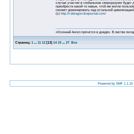
случае участие в глобальном сверхразуме будет д
приобрести какой-то навык, чтоб им могли пользо
сможет доминировать над остальной цивилизацией
(с)
http://i-ddragon.livejournal.com/
«Осенний Ангел прячется в дождях. В листве янтарн
Страниц:
1
...
11
12
[
13
]
14
15
...
27
Все
Powered by SMF 1.1.10