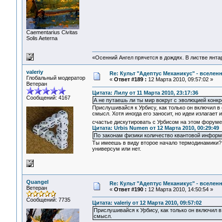
Сaementarius Civitas
Solis Aeterna
«Осенний Ангел прячется в дождях. В листве янтарн
valeriy
Re: Культ "Адептус Механикус" - вселен
Глобальный модератор
«
Ответ #189 :
12 Марта 2010, 09:57:02 »
Ветеран
Цитата: Лилу от 11 Марта 2010, 23:17:36
Сообщений: 4167
А не путаешь ли ты мир вокруг с эволюцией кон
Прислушивайся к Урбису, как только он включил в
смысл. Хотя иногда его заносит, но идеи излагает
счастье дискутировать с Урбисом на этом форум
Цитата: Urbis Numen от 12 Марта 2010, 00:29:49
По законам физики количество квантовой информ
Ты имеешь в виду второе начало термодинамики? Н
универсум или нет.
Quangel
Re: Культ "Адептус Механикус" - вселен
Ветеран
«
Ответ #190 :
12 Марта 2010, 14:50:54 »
Сообщений: 7735
Цитата: valeriy от 12 Марта 2010, 09:57:02
Прислушивайся к Урбису, как только он включил 
смысл.