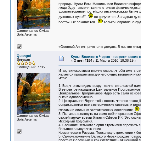
природы. Культ Бога-Машины,или Великого инфор
люди будут изменяться не столько физически,скол
удовлетворение протейших инстинктов,как бы не 
духовных путей",
не получится. Западная духо
восточных эскапистов.
Только направлена буд
Сaementarius Civitas
Solis Aeterna
«Осенний Ангел прячется в дождях. В листве янтарн
Quangel
Культ Великого Червя - теоретические п
Ветеран
«
Ответ #184 :
11 Марта 2010, 19:38:19 »
Сообщений: 7735
Итак,технокосмизм вполне созрел,чтобы иметь с
является программой,для его существования нужно
Итак:
1. Все,что мы видим вокруг является сложной с
В ее центре находится Центральное Программное 
Центральное Программное Ядро есть сама основа 
бытия одновременно.
2. Центральное Ядро,чтобы понять что оно такое,
соприкасаются все эзотерические системы и рели
глазами в сильных экстатических состояниях.
3. Пытаясь взглянуть на само себя через всю Сф
Сaementarius Civitas
связей между всеми битами Сферы ИК. Это сознан
Solis Aeterna
Исходный Код бытия.
4. Сознание Великого Червя стремится пережить с
большее самоусложнение
Космического Разума. Поскольку стремление к бе
5. Самоусложнение Великого Червя рождает самоу
простых к сложным,и как следствие - от неживой 