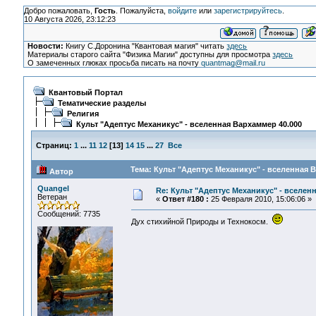
Добро пожаловать,
Гость
. Пожалуйста,
войдите
или
зарегистрируйтесь
.
10 Августа 2026, 23:12:23
Новости:
Книгу С.Доронина "Квантовая магия" читать
здесь
Материалы старого сайта "Физика Магии" доступны для просмотра
здесь
О замеченных глюках просьба писать на почту
quantmag@mail.ru
Квантовый Портал
Тематические разделы
Религия
Культ "Адептус Механикус" - вселенная Вархаммер 40.000
Страниц:
1
...
11
12
[
13
]
14
15
...
27
Все
Тема: Культ "Адептус Механикус" - вселенная 
Автор
Quangel
Re: Культ "Адептус Механикус" - вселен
Ветеран
«
Ответ #180 :
25 Февраля 2010, 15:06:06 »
Сообщений: 7735
Дух стихийной Природы и Технокосм.