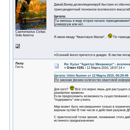
Давай,Валер,доэволюционируй быстрее из обычног
трансцендентный технокосм вселенского масштаб
Цитата:
Ты имеешь в виду второе начало термодинамики? 
универсум или нет.
Сaementarius Civitas
Solis Aeterna
Я имею ввиду "Квантовую Магию"...
По термоди
«Осенний Ангел прячется в дождях. В листве янтарн
Лилу
Re: Культ "Адептус Механикус" - вселен
Гость
«
Ответ #191 :
12 Марта 2010, 18:07:14 »
Цитата: Urbis Numen от 12 Марта 2010, 00:29:49
По законам физики количество квантовой информ
Для кого?
Всё это верно лишь для растущего 
развёртке времени
.
Если предположить возможность существования с
"подправить" или узнать.
Мир может быть несовершенен только в ограниченн
верным путём! В том числе и действия разумов Д
С практической точки зрения, понимание этого д
истинного предназначения.