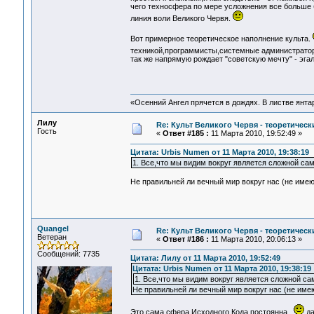
чего техносфера по мере усложнения все больше б
линия воли Великого Червя.
Вот примерное теоретическое наполнение культа.
техникой,программисты,системные администрато
так же напрямую рождает "советскую мечту" - эг
«Осенний Ангел прячется в дождях. В листве янтарн
Лилу
Re: Культ Великого Червя - теоретически
Гость
«
Ответ #185 :
11 Марта 2010, 19:52:49 »
Цитата: Urbis Numen от 11 Марта 2010, 19:38:19
1. Все,что мы видим вокруг является сложной с
Не правильней ли вечный мир вокруг нас (не име
Quangel
Re: Культ Великого Червя - теоретически
Ветеран
«
Ответ #186 :
11 Марта 2010, 20:06:13 »
Сообщений: 7735
Цитата: Лилу от 11 Марта 2010, 19:52:49
Цитата: Urbis Numen от 11 Марта 2010, 19:38:19
1. Все,что мы видим вокруг является сложной 
Не правильней ли вечный мир вокруг нас (не име
Это сама сфера Исходного Кода постоянна...
да