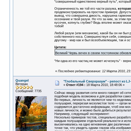
"совершенный единственно верный путь", который 
Ограниченность же той его части разума,
которая
продемонстрировать на простом примере. Допусти
вывод, что совершена дикость, нарушена гармония
осознание и твой разум. Но что за ним, за этим п
кусочек, копнуть глубже? Ведь вполне может оказа
тобой!
Любой разум (или механизм), какой бы он ни был 
собственного носа. Совершенствуя себя, совершен
другому - мир как и был всеобъемлющим, так и ос
Цитата:
Великий Червь вечен в своем постоянном обнов
"Ни одна из его частиц не может исчезнуть" - верно
«
Последнее редактирование: 12 Марта 2010, 23:
Quangel
"Глобальный Сверхразум" - репост из LJ
Ветеран
«
Ответ #194 :
18 Марта 2010, 18:48:06 »
Сообщений: 7735
Сейчас ввиду развития сети много говорят об сет
подобная модель возможна и для разработки само
Во-первых, личность не является чем-то неделимы
полушария, перерезая мозолистое тело — орган мо
содержится достаточно информации, чтоб они могл
новых личности, и можно было добиться результата
Например, следующий эксперимент:
Несколько примеров тестов, специально разработ
каждым полушарием отдельной реальности и испо
высвечивались на одно мгновение две различные 
точке так, что увидеть одним глазом оба изобра