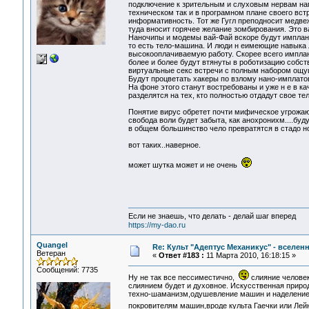
подключение к зрительным и слуховым нервам нап
техническом так и в програмном плане своего вс
информативность. Тот же Гугл преподносит медве
туда вносит горячее желание зомбирования. Это ва
Наночипы и модемы вай-Фай вскоре будут имплан
то есть тело-машина. И люди н еимеющие навыка 
высокооплачиваемую работу. Скорее всего имплан
более и более будут втянуты в роботизацию собс
виртуальные секс встречи с полным набором ощу
Будут процветать хакеры по взлому нано-имплато
На фоне этого станут востребованы и уже н е в ка
разделятся на тех, кто полностью отдадут свое тел
Понятие вирус обретет почти мифическое угрожа
свобода воли будет забыта, как анохронихм....б
в общем большинство чело превратятся в стадо но
вот таких..наверное.
может шутка может и не очень
Если не знаешь, что делать - делай шаг вперед
https://my-dao.ru
Quangel
Re: Культ "Адептус Механикус" - вселен
Ветеран
«
Ответ #183 :
11 Марта 2010, 16:18:15 »
Сообщений: 7735
Ну не так все пессиместично,
слияние человек
слиянием будет и духовное. Искусственная природ
техно-шаманизм,одушевление машин и наделение 
покровителям машин,вроде культа Гаечки или Лей