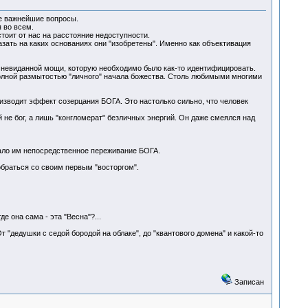
ие важнейшие вопросы.
 во всем.
тоит от нас на расстояние недоступности.
зать на каких основаниях они "изобретены". Именно как объективация
 невиданной мощи, которую необходимо было как-то идентифицировать.
полной размытостью "личного" начала божества. Столь любимыми многими
изводит эффект созерцания БОГА. Это настолько сильно, что человек
 не бог, а лишь "конгломерат" безличных энергий. Он даже смеялся над
ало им непосредственное переживание БОГА.
браться со своим первым "восторгом".
е она сама - эта "Весна"?...
 "дедушки с седой бородой на облаке", до "квантового домена" и какой-то
Записан