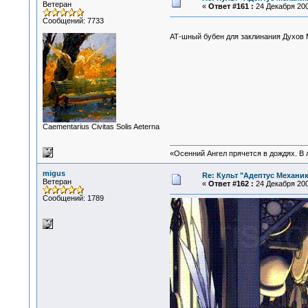
Ветеран
«
Ответ #161 :
24 Декабря 200
Сообщений: 7733
АТ-шный бубен для заклинания Духо
Сaementarius Civitas Solis Aeterna
«Осенний Ангел прячется в дождях. В л
migus
Re: Культ "Адептус Механик
Ветеран
«
Ответ #162 :
24 Декабря 200
Сообщений: 1789