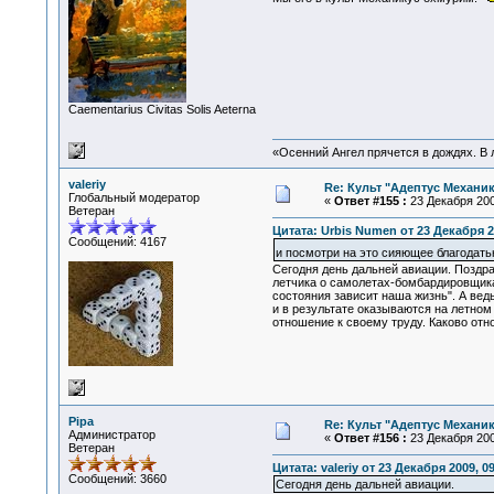
Сaementarius Civitas Solis Aeterna
«Осенний Ангел прячется в дождях. В л
valeriy
Re: Культ "Адептус Механик
Глобальный модератор
«
Ответ #155 :
23 Декабря 200
Ветеран
Цитата: Urbis Numen от 23 Декабря 2
Сообщений: 4167
и посмотри на это сияющее благодат
Сегодня день дальней авиации. Поздра
летчика о самолетах-бомбардировщиках
состояния зависит наша жизнь". А вед
и в результате оказываются на летном
отношение к своему труду. Каково отн
Pipa
Re: Культ "Адептус Механик
Администратор
«
Ответ #156 :
23 Декабря 200
Ветеран
Цитата: valeriy от 23 Декабря 2009, 0
Сообщений: 3660
Сегодня день дальней авиации.