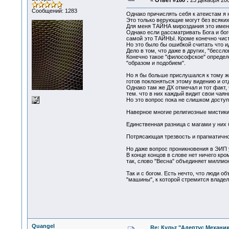
«
Ответ #160 :
23 Декабря 200
Сообщений: 1283
Однако причислять себя к атеистам я 
Это только верующие могут без всяких
Для меня ТАЙНА мироздания это именно
Однако если рассматривать Бога и бог
самой это ТАЙНЫ. Кроме конечно чист
Но это было бы ошибкой считать что 
Дело в том, что даже в других, "бес
Конечно такое "философское" определ
"образом и подобием".
Но я бы больше прислушался к тому же
готов поклоняться этому видению и от
Однако там же ДХ отмечал и тот факт,
тем. что в них каждый видит свои чаян
Но это вопрос пока не слишком доступн
Наверное многие религиозные мистики
Единственная разница с магами у них
Потрясающая трезвость и прагматично
Но даже вопрос проникновения в ЭИП у
В конце концов в слове нет ничего к
так, слово "Весна" объединяет миллион
Так и с богом. Есть нечто, что люди о
"машины", к которой стремится владел
Quangel
Re: Культ "Адептус Механик