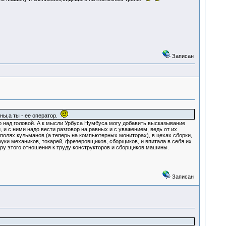
Записан
ны,а ты - ее оператор.
о над головой. А к мысли Урбуса Нумбуса могу добавить высказывание
и с ними надо вести разговор на равных и с уважением, ведь от их
 полях кульманов (а теперь на компьютерных мониторах), в цехах сборки,
уки механиков, токарей, фрезеровщиков, сборщиков, и впитала в себя их
уру этого отношения к труду конструкторов и сборщиков машины.
Записан