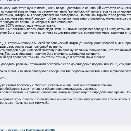
9, 13:10:07 »
не могу. Для этого нужно иметь, как и везде, достаточно оснований и ответов на мног
 оснований только лишь по своему желанию "вечной жизни" полагаться на свои чаяния
 тайна, которой мы последовательно овладеваем. Но она, как горизонт все равно отс
ов, как неотъемлемый элемент объектно ориентированного сознания, можно всегда ска
о "шкурных" причин, о которых выше говорилось.
идея БОГА только лишь умозрительна.
словесных" состояниях сознания люди ЧУВСТВОВАЛИ некую вселенскую СИЛУ, источник
ение Бога. как причины и источника существования материального мира, граничит с 
 ДХ, который говорил о некой "человеческой матрице", созерцание которой в ИСС про
дать свою жизнь ради повторной встречи.
 что овладев видением этой "матрицы" по своему желанию, понимаешь, что это никакой
ия. Так, мужчина видит именно бога мужчину, а женщина женщину...
ый для проверок. так что намотаем это на ус и оставим пока в покое.
 доводили разными техниками аскетизма себя до овладения подобными ИСС, что дав
 была в том. что маги овладели в совершенстве подобными состояниями и сумели разо
сть!
же ставит проблему с "богом" несколько иначе, чем она ставится обычно.
роме обобщения каких-то наших общих воспринимаемых смыслов.
 всяких мелких и крупных изменений, которые происходят в определенное время. Но гд
бъединяют этим словом. Но во-первых они очень по-разному наполняют его смыслом. От
ец, может быть жалких жигулей...
ус" - вселенная Вархаммер 40.000