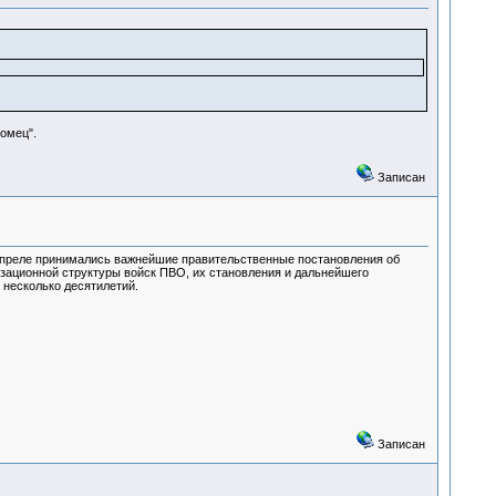
омец".
Записан
 апреле принимались важнейшие правительственные постановления об
зационной структуры войск ПВО, их становления и дальнейшего
 несколько десятилетий.
Записан