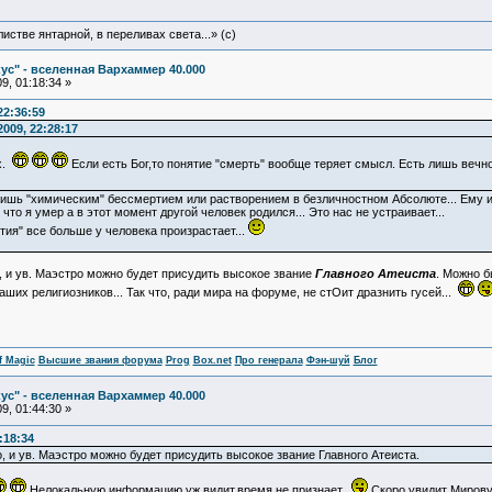
истве янтарной, в переливах света...» (c)
ус" - вселенная Вархаммер 40.000
9, 01:18:34 »
22:36:59
009, 22:28:17
х.
Если есть Бог,то понятие "смерть" вообще теряет смысл. Есть лишь вечн
 лишь "химическим" бессмертием или растворением в безличностном Абсолюте... Ему и
что я умер а в этот момент другой человек родился... Это нас не устраивает...
стия" все больше у человека произрастает...
, и ув. Маэстро можно будет присудить высокое звание
Главного Атеиста
. Можно б
ших религиозников... Так что, ради мира на форуме, не стОит дразнить гусей...
f Magic
Высшие звания форума
Prog
Box.net
Про генерала
Фэн-шуй
Блог
ус" - вселенная Вархаммер 40.000
9, 01:44:30 »
:18:34
, и ув. Маэстро можно будет присудить высокое звание Главного Атеиста.
Нелокальную информацию уж видит,время не признает.
Скоро увидит Миров