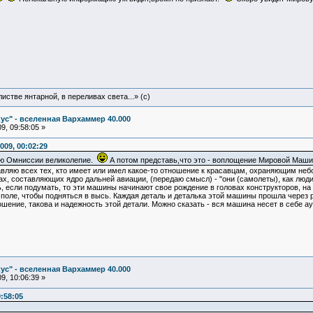
истве янтарной, в переливах света...» (c)
ус" - вселенная Вархаммер 40.000
9, 09:58:05 »
009, 00:02:29
ью Омниссии великолепие.
А потом представь,что это - воплощение Мировой Маши
вляю всех тех, кто имеет или имел какое-то отношение к красавцам, охраняющим неб
, составляющих ядро дальней авиации, (передаю смысл) - "они (самолеты), как люди, 
ь, если подумать, то эти машины начинают свое рождение в головах конструкторов, на
 поле, чтобы подняться в высь. Каждая деталь и деталька этой машины прошла через р
ошение, такова и надежность этой детали. Можно сказать - вся машина несет в себе а
ус" - вселенная Вархаммер 40.000
9, 10:06:39 »
9:58:05