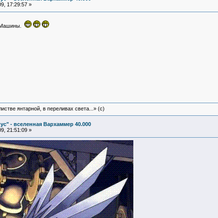
9, 17:29:57 »
в Машины.
истве янтарной, в переливах света...» (c)
ус" - вселенная Вархаммер 40.000
9, 21:51:09 »