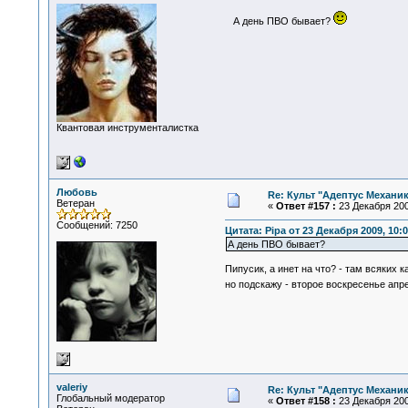
А день ПВО бывает?
Квантовая инструменталистка
Любовь
Re: Культ "Адептус Механик
Ветеран
«
Ответ #157 :
23 Декабря 200
Сообщений: 7250
Цитата: Pipa от 23 Декабря 2009, 10:0
А день ПВО бывает?
Пипусик, а инет на что? - там всяких к
но подскажу - второе воскресенье апр
valeriy
Re: Культ "Адептус Механик
Глобальный модератор
«
Ответ #158 :
23 Декабря 200