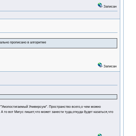
Записан
ально прописано в алгоритме
Записан
й "Умопостигаемый Универсум". Пространство всего,о чем можно
А то вот Мигус пишет,что может занести туда,откуда будет казаться,что