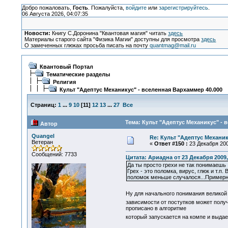
Добро пожаловать,
Гость
. Пожалуйста,
войдите
или
зарегистрируйтесь
.
06 Августа 2026, 04:07:35
Новости:
Книгу С.Доронина "Квантовая магия" читать
здесь
Материалы старого сайта "Физика Магии" доступны для просмотра
здесь
О замеченных глюках просьба писать на почту
quantmag@mail.ru
Квантовый Портал
Тематические разделы
Религия
Культ "Адептус Механикус" - вселенная Вархаммер 40.000
Страниц:
1
...
9
10
[
11
]
12
13
...
27
Все
Тема: Культ "Адептус Механикус" - 
Автор
Quangel
Re: Культ "Адептус Механик
Ветеран
«
Ответ #150 :
23 Декабря 200
Сообщений: 7733
Цитата: Ариадна от 23 Декабря 2009,
Да ты просто грехи не так понимаешь
Грех - это поломка, вирус, глюк и т.
поломок меньше случалося...Примерна
Ну для начального понимания великой
зависимости от поступков может получ
прописано в алгоритме
который запускается на компе и выдае