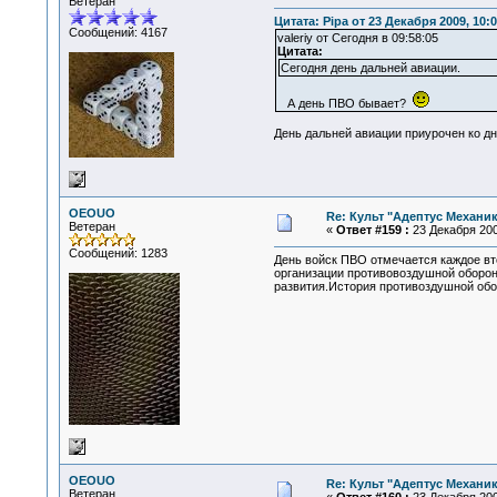
Ветеран
Цитата: Pipa от 23 Декабря 2009, 10:0
Сообщений: 4167
valeriy от Сегодня в 09:58:05
Цитата:
Сегодня день дальней авиации.
А день ПВО бывает?
День дальней авиации приурочен ко дн
OEOUO
Re: Культ "Адептус Механик
Ветеран
«
Ответ #159 :
23 Декабря 200
Сообщений: 1283
День войск ПВО отмечается каждое вт
организации противовоздушной оборон
развития.История противоздушной обо
OEOUO
Re: Культ "Адептус Механик
Ветеран