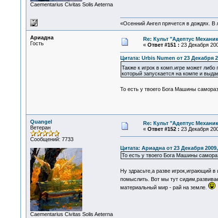
Сaementarius Civitas Solis Aeterna
«Осенний Ангел прячется в дождях. В л
Ариадна
Re: Культ "Адептус Механик
Гость
«
Ответ #151 :
23 Декабря 200
Цитата: Urbis Numen от 23 Декабря 2
Также к игрок в комп.игре может либ
который запускается на компе и выдае
То есть у твоего Бога Машины самор
Quangel
Re: Культ "Адептус Механик
Ветеран
«
Ответ #152 :
23 Декабря 200
Сообщений: 7733
Цитата: Ариадна от 23 Декабря 2009,
То есть у твоего Бога Машины самор
Ну здрасьте,а разве игрок,играющий в
помыслить. Вот мы тут сидим,развива
материальный мир - рай на земле.
Сaementarius Civitas Solis Aeterna