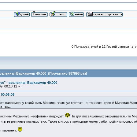
0 Пользователей и 12 Гостей смотрят эту
вселенная Вархаммер 40.000 (Прочитано 987898 раз)
ус" - вселенная Вархаммер 40.000
9, 00:18:12 »
 00:08:09
п. Вот, например, у какой-нить Машины замкнул контакт - энто и есть грех.А Мировая 
 так...
 истины Механикус неофитами подойдет.
Но для посвященных открывается,что Мир
ить те или иные последствия. Также к игрок в комп.игре может либо пройти миссию,ли
т картинку.