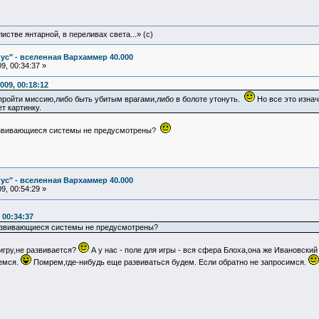
истве янтарной, в переливах света...» (c)
ус" - вселенная Вархаммер 40.000
9, 00:34:37 »
009, 00:18:12
о пройти миссию,либо быть убитым врагами,либо в болоте утонуть.
Но все это изнач
т картинку.
азвивающиеся системы не предусмотрены?
ус" - вселенная Вархаммер 40.000
9, 00:54:29 »
 00:34:37
азвивающиеся системы не предусмотрены?
 игру,не развивается?
А у нас - поле для игры - вся сфера Блоха,она же Ивановски
емся.
Помрем,где-нибудь еще развиваться будем. Если обратно не запросимся.