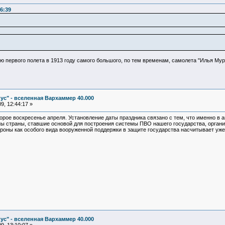
6:39
ю первого полета в 1913 году самого большого, по тем временам, самолета "Илья Мур
ус" - вселенная Вархаммер 40.000
9, 12:44:17 »
орое воскресенье апреля. Установление даты праздника связано с тем, что именно в
ы страны, ставшие основой для построения системы ПВО нашего государства, органи
роны как особого вида вооруженной поддержки в защите государства насчитывает уже
ус" - вселенная Вархаммер 40.000