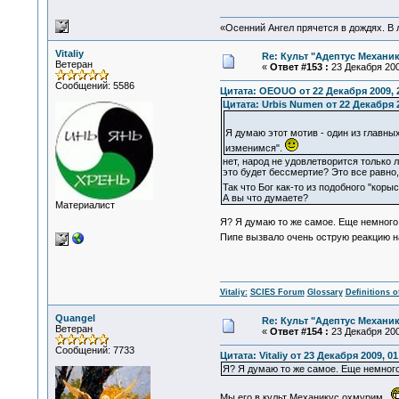
«Осенний Ангел прячется в дождях. В л
Vitaliy
Re: Культ "Адептус Механик
Ветеран
«
Ответ #153 :
23 Декабря 200
Сообщений: 5586
Цитата: OEOUO от 22 Декабря 2009, 
Цитата: Urbis Numen от 22 Декабря 2
Я думаю этот мотив - один из главны
изменимся".
нет, народ не удовлетворится только
это будет бессмертие? Это все равно, 
Так что Бог как-то из подобного "коры
А вы что думаете?
Материалист
Я? Я думаю то же самое. Еще немного
Пипе вызвало очень острую реакцию на
Vitaliy:
SCIES Forum
Glossary
Definitions o
Quangel
Re: Культ "Адептус Механик
Ветеран
«
Ответ #154 :
23 Декабря 200
Сообщений: 7733
Цитата: Vitaliy от 23 Декабря 2009, 01
Я? Я думаю то же самое. Еще немного
Мы его в культ Механикус охмурим.