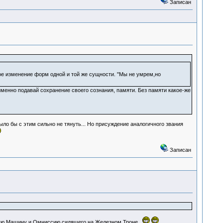
Записан
ое изменение форм одной и той же сущности. "Мы не умрем,но
менно подавай сохранение своего сознания, памяти. Без памяти какое-же
ыло бы с этим сильно не тянуть... Но присуждение аналогичного звания
Записан
ую Машину и Омниссию,сидящего на Железном Троне.