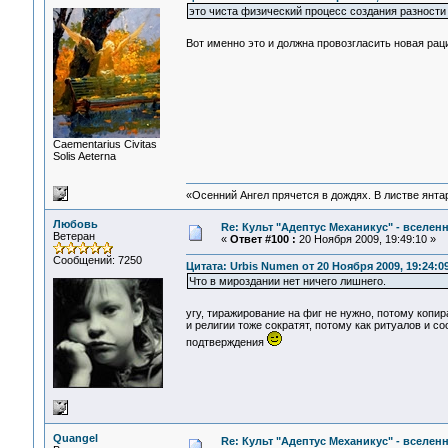
это чиста физический процесс создания разности
Вот именно это и должна провозгласить новая рац
Сaementarius Civitas
Solis Aeterna
«Осенний Ангел прячется в дождях. В листве янтарн
Любовь
Re: Культ "Адептус Механикус" - вселен
Ветеран
«
Ответ #100 :
20 Ноября 2009, 19:49:10 »
Сообщений: 7250
Цитата: Urbis Numen от 20 Ноября 2009, 19:24:0
Что в мироздании нет ничего лишнего.
угу, тиражирование на фиг не нужно, потому копир
и религии тоже сократят, потому как ритуалов и 
подтверждения
Quangel
Re: Культ "Адептус Механикус" - вселен