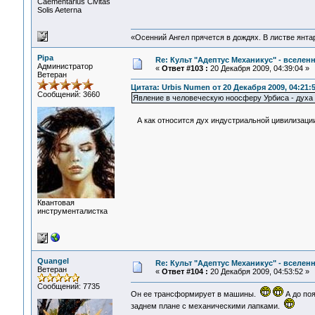
Сaementarius Civitas
Solis Aeterna
«Осенний Ангел прячется в дождях. В листве янтарн
Pipa
Re: Культ "Адептус Механикус" - вселен
Администратор
«
Ответ #103 :
20 Декабря 2009, 04:39:04 »
Ветеран
Цитата: Urbis Numen от 20 Декабря 2009, 04:21:
Сообщений: 3660
Явление в человеческую ноосферу Урбиса - духа
А как относится дух индустриальной цивилизации
Квантовая
инструменталистка
Quangel
Re: Культ "Адептус Механикус" - вселен
Ветеран
«
Ответ #104 :
20 Декабря 2009, 04:53:52 »
Сообщений: 7735
Он ее трансформирует в машины.
А до поя
заднем плане с механическими лапками.