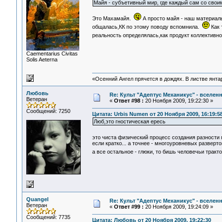
Майя - субъетивный мир, где каждый сам со свои
Это Махамайя.
А просто майя - наш материал
общалась,КК по этому поводу вспомнила.
Как 
реальность определялась,как продукт коллективно
Сaementarius Civitas
Solis Aeterna
«Осенний Ангел прячется в дождях. В листве янтарн
Любовь
Re: Культ "Адептус Механикус" - вселен
Ветеран
«
Ответ #98 :
20 Ноября 2009, 19:22:30 »
Сообщений: 7250
Цитата: Urbis Numen от 20 Ноября 2009, 16:19:5
Люб,это гностическая ересь
это чиста физический процесс создания разности
если кратко... а точнее - многоуровневых разверто
а все остальное - глюки, то бишь человечьи тракто
Quangel
Re: Культ "Адептус Механикус" - вселен
Ветеран
«
Ответ #99 :
20 Ноября 2009, 19:24:09 »
Сообщений: 7735
Цитата: Любовь от 20 Ноября 2009, 19:22:30