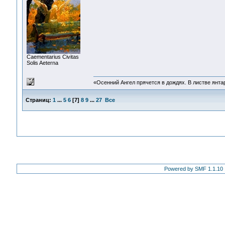
Сaementarius Civitas
Solis Aeterna
«Осенний Ангел прячется в дождях. В листве янтарн
Страниц:
1
...
5
6
[
7
]
8
9
...
27
Все
Powered by SMF 1.1.10