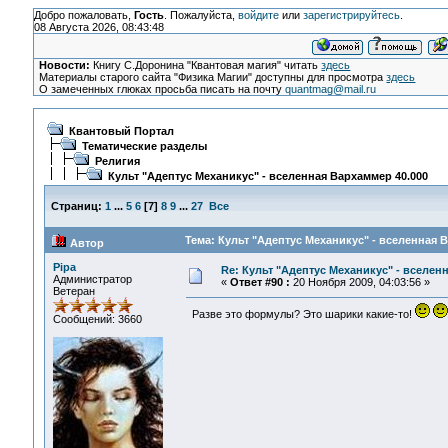
Добро пожаловать,
Гость
. Пожалуйста,
войдите
или
зарегистрируйтесь
.
08 Августа 2026, 08:43:48
Новости:
Книгу С.Доронина "Квантовая магия" читать
здесь
Материалы старого сайта "Физика Магии" доступны для просмотра
здесь
О замеченных глюках просьба писать на почту
quantmag@mail.ru
Квантовый Портал
Тематические разделы
Религия
Культ "Адептус Механикус" - вселенная Вархаммер 40.000
Страниц:
1
...
5
6
[
7
]
8
9
...
27
Все
Тема: Культ "Адептус Механикус" - вселенная 
Автор
Pipa
Re: Культ "Адептус Механикус" - вселен
Администратор
«
Ответ #90 :
20 Ноября 2009, 04:03:56 »
Ветеран
Разве это формулы? Это шарики какие-то!
Сообщений: 3660