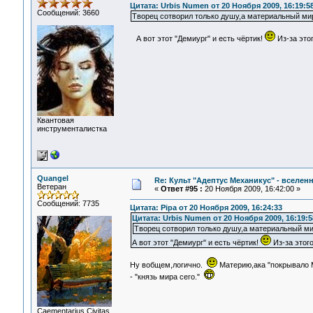
Цитата: Urbis Numen от 20 Ноября 2009, 16:19:5
Сообщений: 3660
Творец сотворил только душу,а материальный ми
А вот этот "Демиург" и есть чёртик!
Из-за это
Квантовая
инструменталистка
Quangel
Re: Культ "Адептус Механикус" - вселен
Ветеран
«
Ответ #95 :
20 Ноября 2009, 16:42:00 »
Сообщений: 7735
Цитата: Pipa от 20 Ноября 2009, 16:24:33
Цитата: Urbis Numen от 20 Ноября 2009, 16:19:5
Творец сотворил только душу,а материальный ми
А вот этот "Демиург" и есть чёртик!
Из-за этог
Ну вобщем,логично.
Материю,ака "покрывало 
- "князь мира сего."
Сaementarius Civitas