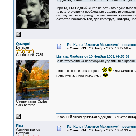
про то, что Падший Ангел не есть зло я уже писал
а из этого списка необходимо удалить все краски 
потому место индивидуализма занимает уникальнос
остается пожалеть тех, для кого труд - каторга, на
Quangel
Re: Культ "Адептус Механикус" - вселен
Ветеран
«
Ответ #93 :
20 Ноября 2009, 16:19:58 »
Сообщений: 7735
Цитата: Любовь от 20 Ноября 2009, 09:53:39
а из этого списка необходимо удалить все краски
Люб,это гностическая ересь.
Они кажется за
непонятными полномочиями.
Сaementarius Civitas
Solis Aeterna
«Осенний Ангел прячется в дождях. В листве янтарн
Pipa
Re: Культ "Адептус Механикус" - вселен
Администратор
«
Ответ #94 :
20 Ноября 2009, 16:24:33 »
Ветеран