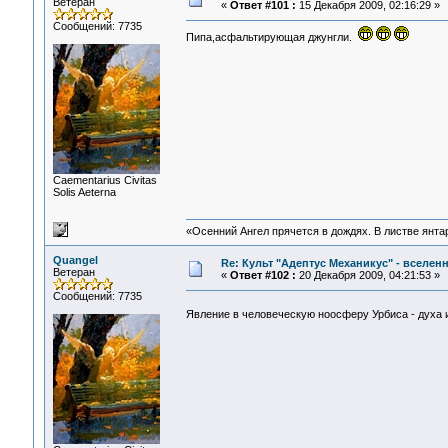
Ветеран
«
Ответ #101 :
15 Декабря 2009, 02:16:29 »
Сообщений: 7735
Пипа,асфальтирующая джунгли.
Сaementarius Civitas
Solis Aeterna
«Осенний Ангел прячется в дождях. В листве янтарн
Quangel
Re: Культ "Адептус Механикус" - вселен
Ветеран
«
Ответ #102 :
20 Декабря 2009, 04:21:53 »
Сообщений: 7735
Явление в человеческую ноосферу Урбиса - духа 