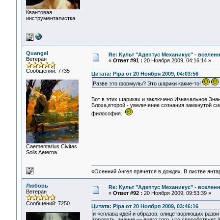
Квантовая
инструменталистка
Quangel
Re: Культ "Адептус Механикус" - вселен
Ветеран
«
Ответ #91 :
20 Ноября 2009, 04:16:14 »
Сообщений: 7735
Цитата: Pipa от 20 Ноября 2009, 04:03:56
Разве это формулы? Это шарики какие-то!
Вот в этих шариках и заключено Изначальное Зн
Блоха,второй - увеличение сознания замкнутой си
философия.
Сaementarius Civitas
Solis Aeterna
«Осенний Ангел прячется в дождях. В листве янтарн
Любовь
Re: Культ "Адептус Механикус" - вселен
Ветеран
«
Ответ #92 :
20 Ноября 2009, 09:53:39 »
Сообщений: 7250
Цитата: Pipa от 20 Ноября 2009, 03:46:16
и «сплава идей и образов, олицетворяющих развит
гордость, знание — всего того, что способствует 