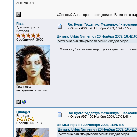
Solis Aeterna
«Осенний Ангел прячется в дождях. В листве янтарн
Pipa
Re: Культ "Адептус Механикус" - вселен
Администратор
«
Ответ #96 :
20 Ноября 2009, 16:47:15 »
Ветеран
Цитата: Urbis Numen от 20 Ноября 2009, 16:42:0
Сообщений: 3660
Материю,ака "покрывало Майи" создал Мара.
Майя - субъетивный мир, где каждый сам со сво
Квантовая
инструменталистка
Quangel
Re: Культ "Адептус Механикус" - вселен
Ветеран
«
Ответ #97 :
20 Ноября 2009, 17:03:48 »
Сообщений: 7735
Цитата: Pipa от 20 Ноября 2009, 16:47:15
Цитата: Urbis Numen от 20 Ноября 2009, 16:42:0
Материю,ака "покрывало Майи" создал Мара.