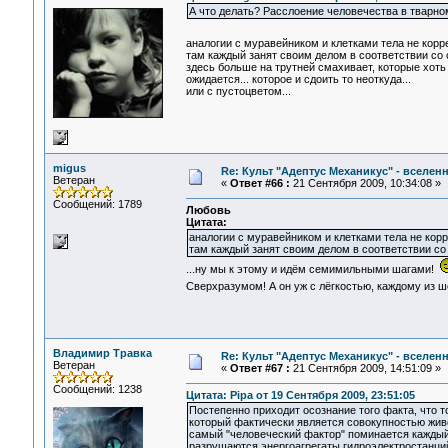
А что делать? Расслоение человечества в тварно
аналогии с муравейником и клетками тела не кор
там каждый занят своим делом в соответствии со
здесь больше на трутней смахивает, которые хоть 
ожидается... которое и сдоить то неоткуда...
или с пустоцветом...
migus
Re: Культ "Адептус Механикус" - вселен
Ветеран
«
Ответ #66 :
21 Сентября 2009, 10:34:08 »
Сообщений: 1789
Любовь
Цитата:
аналогии с муравейником и клетками тела не ко
там каждый занят своим делом в соответствии с
...ну мы к этому и идём семимильными шагами!
Сверхразумом! А он уж с лёгкостью, каждому из 
Владимир Травка
Re: Культ "Адептус Механикус" - вселен
Ветеран
«
Ответ #67 :
21 Сентября 2009, 14:51:09 »
Сообщений: 1238
Цитата: Pipa от 19 Сентября 2009, 23:51:05
Постепенно приходит осознание того факта, что т
который фактически является совокупностью жив
самый "человеческий фактор" поминается каждый 
разрушаются энергоагрегаты гидроэлектростанций