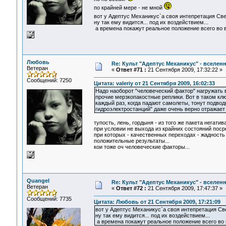
по крайней мере - не мной
вот у Адептус Механикус`а своя интепретация Св
ну так ему видится... под их воздействием...
а времена покажут реальное положение всего во в
Любовь
Re: Культ "Адептус Механикус" - вселен
Ветеран
«
Ответ #71 :
21 Сентября 2009, 17:32:22 »
Сообщений: 7250
Цитата: valeriy от 21 Сентября 2009, 16:02:33
Надо наоборот "человеческий фактор" нагружать 
прочие мерзкопакостные реплики. Вот в таком к
каждый раз, когда падают самолеты, тонут подво
гидроэлектростанций" даже очень верно отражает 
тупость, лень, гордыня - из того же пакета негатива
при условии не выхода из крайних состояний поср
при которых - качественных переходах - жадность
положительные результаты...
кои тоже оч человеческие факторы...
Quangel
Re: Культ "Адептус Механикус" - вселен
Ветеран
«
Ответ #72 :
21 Сентября 2009, 17:47:37 »
Сообщений: 7735
Цитата: Любовь от 21 Сентября 2009, 17:21:09
вот у Адептус Механикус`а своя интепретация Св
ну так ему видится... под их воздействием...
а времена покажут реальное положение всего во 