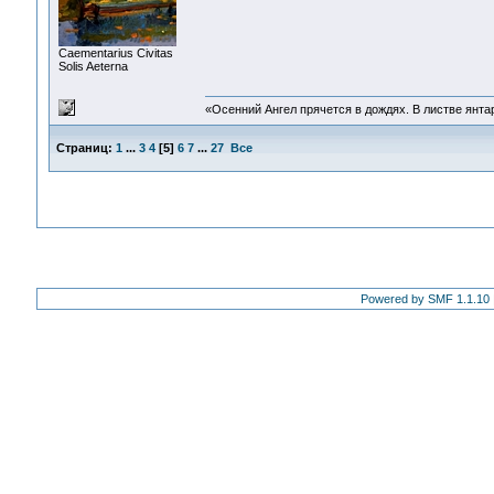
Сaementarius Civitas
Solis Aeterna
«Осенний Ангел прячется в дождях. В листве янтарн
Страниц:
1
...
3
4
[
5
]
6
7
...
27
Все
Powered by SMF 1.1.10