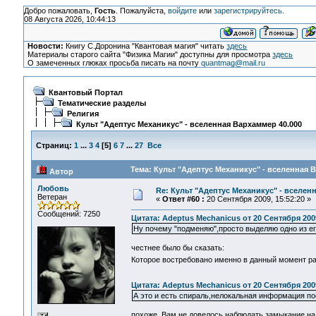
Добро пожаловать,
Гость
. Пожалуйста,
войдите
или
зарегистрируйтесь
.
08 Августа 2026, 10:44:13
Новости:
Книгу С.Доронина "Квантовая магия" читать
здесь
Материалы старого сайта "Физика Магии" доступны для просмотра
здесь
О замеченных глюках просьба писать на почту
quantmag@mail.ru
Квантовый Портал
Тематические разделы
Религия
Культ "Адептус Механикус" - вселенная Вархаммер 40.000
Страниц:
1
...
3
4
[
5
]
6
7
...
27
Все
Тема: Культ "Адептус Механикус" - вселенная 
Автор
Любовь
Re: Культ "Адептус Механикус" - вселен
Ветеран
«
Ответ #60 :
20 Сентября 2009, 15:52:20 »
Сообщений: 7250
Цитата: Adeptus Mechanicus от 20 Сентября 2009
Ну почему "подменяю",просто выделяю одно из ег
честнее было бы сказать:
Которое востребовано именно в данный момент р
Цитата: Adeptus Mechanicus от 20 Сентября 2009
А это и есть спираль,нелокальная информация по
похоже, Вам не довелось наблюдать замыкание на 