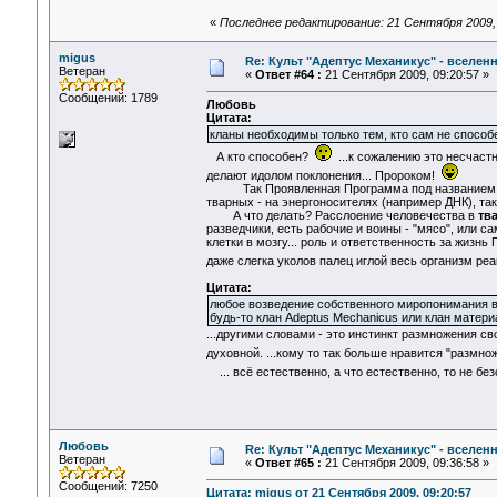
«
Последнее редактирование: 21 Сентября 2009,
migus
Re: Культ "Адептус Механикус" - вселен
Ветеран
«
Ответ #64 :
21 Сентября 2009, 09:20:57 »
Сообщений: 1789
Любовь
Цитата:
кланы необходимы только тем, кто сам не способ
А кто способен?
...к сожалению это несчаст
делают идолом поклонения... Пророком!
Так Проявленная Программа под названием Чело
тварных - на энергоносителях (например ДНК), так
А что делать? Расслоение человечества в
тв
разведчики, есть рабочие и воины - "мясо", или с
клетки в мозгу... роль и ответственность за жизнь
даже слегка уколов палец иглой весь организм реа
Цитата:
любое возведение собственного миропонимания в 
будь-то клан Adeptus Mechanicus или клан матери
...другими словами - это инстинкт размножения св
духовной. ...кому то так больше нравится "размн
... всё естественно, а что естественно, то не бе
Любовь
Re: Культ "Адептус Механикус" - вселен
Ветеран
«
Ответ #65 :
21 Сентября 2009, 09:36:58 »
Сообщений: 7250
Цитата: migus от 21 Сентября 2009, 09:20:57