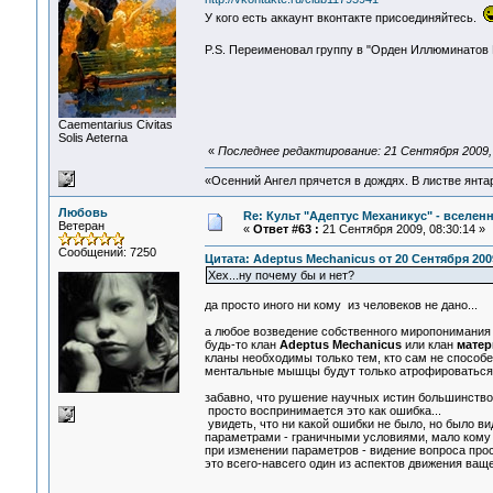
У кого есть аккаунт вконтакте присоединяйтесь.
P.S. Переименовал группу в "Орден Иллюминато
Сaementarius Civitas
Solis Aeterna
«
Последнее редактирование: 21 Сентября 2009, 
«Осенний Ангел прячется в дождях. В листве янтарн
Любовь
Re: Культ "Адептус Механикус" - вселен
Ветеран
«
Ответ #63 :
21 Сентября 2009, 08:30:14 »
Сообщений: 7250
Цитата: Adeptus Mechanicus от 20 Сентября 2009
Хех...ну почему бы и нет?
да просто иного ни кому из человеков не дано...
а любое возведение собственного миропонимания в
будь-то клан
Adeptus Mechanicus
или клан
матер
кланы необходимы только тем, кто сам не способе
ментальные мышцы будут только атрофироваться.
забавно, что рушение научных истин большинство 
просто воспринимается это как ошибка...
увидеть, что ни какой ошибки не было, но было в
параметрами - граничными условиями, мало кому д
при изменении параметров - видение вопроса прос
это всего-навсего один из аспектов движения ваще, 