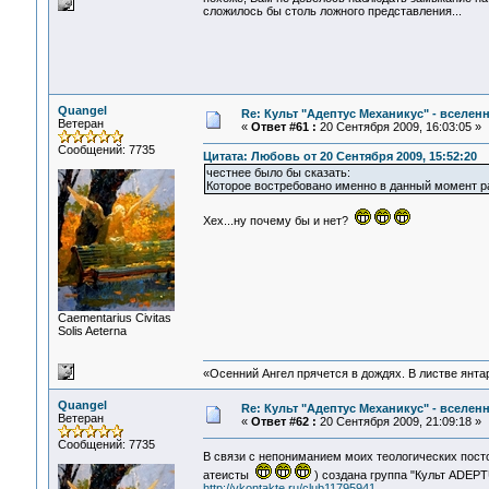
сложилось бы столь ложного представления...
Quangel
Re: Культ "Адептус Механикус" - вселен
Ветеран
«
Ответ #61 :
20 Сентября 2009, 16:03:05 »
Сообщений: 7735
Цитата: Любовь от 20 Сентября 2009, 15:52:20
честнее было бы сказать:
Которое востребовано именно в данный момент р
Хех...ну почему бы и нет?
Сaementarius Civitas
Solis Aeterna
«Осенний Ангел прячется в дождях. В листве янтарн
Quangel
Re: Культ "Адептус Механикус" - вселен
Ветеран
«
Ответ #62 :
20 Сентября 2009, 21:09:18 »
Сообщений: 7735
В связи с непониманием моих теологических пост
атеисты
) создана группа "Культ ADE
http://vkontakte.ru/club11795941