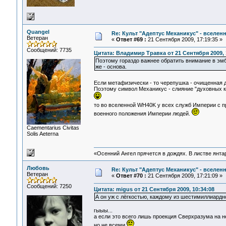
Quangel
Re: Культ "Адептус Механикус" - вселен
Ветеран
«
Ответ #69 :
21 Сентября 2009, 17:19:35 »
Сообщений: 7735
Цитата: Владимир Травка от 21 Сентября 2009, 
Поэтому гораздо важнее обратить внимание в эмбл
же - основа.
Если метафизически - то черепушка - очищенная 
Поэтому символ Механикус - слияние "духовных к
то во вселенной WH40K у всех служб Империи с 
военного положения Империи людей.
Сaementarius Civitas
Solis Aeterna
«Осенний Ангел прячется в дождях. В листве янтарн
Любовь
Re: Культ "Адептус Механикус" - вселен
Ветеран
«
Ответ #70 :
21 Сентября 2009, 17:21:09 »
Сообщений: 7250
Цитата: migus от 21 Сентября 2009, 10:34:08
А он уж с лёгкостью, каждому из шестимиллиардно
гыыы...
а если это всего лишь проекция Сверхразума на 
но не всеми