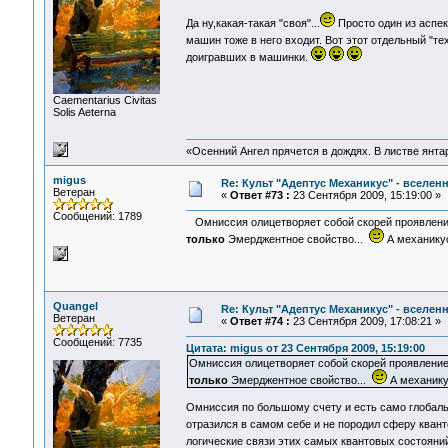
Да ну,какая-такая "своя"...
Просто один из аспек
машин тоже в него входит. Вот этот отдельный "т
доигравших в машинки.
Сaementarius Civitas
Solis Aeterna
«Осенний Ангел прячется в дождях. В листве янтарн
migus
Re: Культ "Адептус Механикус" - вселен
Ветеран
«
Ответ #73 :
23 Сентября 2009, 15:19:00 »
Сообщений: 1789
Омниссия олицетворяет собой скорей проявление
только
Эмерджентное свойство...
А механикус
Quangel
Re: Культ "Адептус Механикус" - вселен
Ветеран
«
Ответ #74 :
23 Сентября 2009, 17:08:21 »
Сообщений: 7735
Цитата: migus от 23 Сентября 2009, 15:19:00
Омниссия олицетворяет собой скорей проявление
только
Эмерджентное свойство...
А механику
Омниссия по большому счету и есть само глобаль
отразился в самом себе и не породил сферу квант
логические связи этих самых квантовых состоян