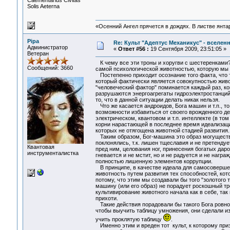
Сaementarius Civitas
Solis Aeterna
«Осенний Ангел прячется в дождях. В листве янтарн
Pipa
Re: Культ "Адептус Механикус" - вселен
Администратор
«
Ответ #56 :
19 Сентября 2009, 23:51:05 »
Ветеран
К чему все эти троны и хоругви с шестеренками?
Сообщений: 3660
самой психологической животностью, которую мы 
Постепенно приходит осознание того факта, что т
который фактически является совокупностью жив
"человеческий фактор" поминается каждый раз, к
разрушаются энергоагрегаты гидроэлектростанций.
то, что в данной ситуации делать никак нельзя.
Что же касается андроидов, Бога машин и т.п., т
возможности избавиться от своего врожденного д
электрическом, квантовом и т.п. интеллекте (в то
корни нарастающей в последнее время идеализаци
которых не отягощена животной стадией развития.
Таким образом, Бог-машина это образ могуществ
поклонялись, т.к. лишен тщеславия и не претенду
Квантовая
пред ним, целования ног, принесения богатых даро
инструменталистка
гневается и не мстит, но и не радуется и не награ
полностью лишенную элементов коррупции.
В принципе, в качестве идеала для самосовершен
животность путем развития тех способностей, кото
потому, что этим мы создавали бы того "золотого 
машину (или его образ) не порадует роскошный тро
культивирование животного начала как в себе, та
прихоти.
Такие действия порадовали бы такого Бога ровно 
чтобы выучить таблицу умножения, они сделали из
учить проклятую таблицу
.
Именно этим и вреден тот культ, к которому приз