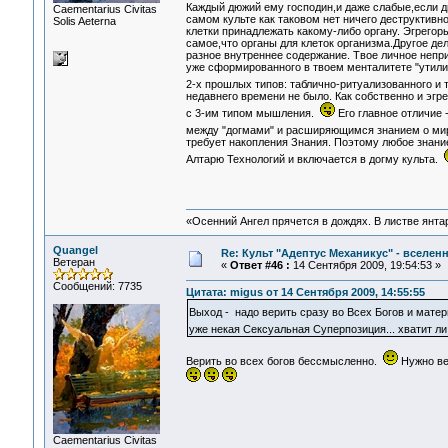
Каждый дюжий ему господин,и даже слабые,если д
Сaementarius Civitas
самом культе как таковом нет ничего деструктивн
Solis Aeterna
клетки принадлежать какому-либо органу. Эгрегоры
самое,что органы для клеток организма.Другое де
разное внутреннее содержание. Твое личное непри
уже сформированного в твоем менталитете "утилит
2-х прошлых типов: таблично-ритуализованного и
недавнего времени не было. Как собственно и эгрег
с 3-им типом мышления.
Его главное отличие 
между "догмами" и расширяющимся знанием о мир
требует накопления Знания. Поэтому любое знани
Алтарю Технологий и включается в догму культа.
«Осенний Ангел прячется в дождях. В листве янтарн
Quangel
Re: Культ "Адептус Механикус" - вселен
Ветеран
«
Ответ #46 :
14 Сентября 2009, 19:54:53 »
Сообщений: 7735
Цитата: migus от 14 Сентября 2009, 14:55:55
Выход - надо верить сразу во Всех Богов и мат
уже некая Сексуальная Суперпозиция... хватит л
Верить во всех богов бессмысленно.
Нужно ве
Сaementarius Civitas