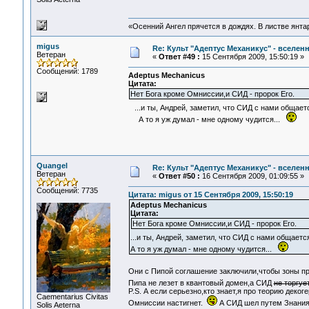
«Осенний Ангел прячется в дождях. В листве янтарн
migus
Re: Культ "Адептус Механикус" - вселен
Ветеран
«
Ответ #49 :
15 Сентября 2009, 15:50:19 »
Сообщений: 1789
Adeptus Mechanicus
Цитата:
Нет Бога кроме Омниссии,и СИД - пророк Его.
...и ты, Андрей, заметил, что СИД с нами общае
А то я уж думал - мне одному чудится...
Quangel
Re: Культ "Адептус Механикус" - вселен
Ветеран
«
Ответ #50 :
16 Сентября 2009, 01:09:55 »
Сообщений: 7735
Цитата: migus от 15 Сентября 2009, 15:50:19
Adeptus Mechanicus
Цитата:
Нет Бога кроме Омниссии,и СИД - пророк Его.
...и ты, Андрей, заметил, что СИД с нами общае
А то я уж думал - мне одному чудится...
Они с Пипой соглашение заключили,чтобы зоны пр
Пипа не лезет в квантовый домен,а СИД
не торгуе
P.S. А если серьезно,кто знает,я про теорию деко
Сaementarius Civitas
Омниссии настигнет.
А СИД шел путем Знания 
Solis Aeterna