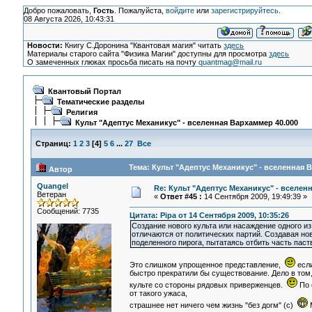
Добро пожаловать,
Гость
. Пожалуйста,
войдите
или
зарегистрируйтесь
.
08 Августа 2026, 10:43:31
Новости:
Книгу С.Доронина "Квантовая магия" читать
здесь
Материалы старого сайта "Физика Магии" доступны для просмотра
здесь
О замеченных глюках просьба писать на почту
quantmag@mail.ru
Квантовый Портал
Тематические разделы
Религия
Культ "Адептус Механикус" - вселенная Вархаммер 40.000
Страниц:
1
2
3
[
4
]
5
6
...
27
Все
Тема: Культ "Адептус Механикус" - вселенная 
Автор
Quangel
Re: Культ "Адептус Механикус" - вселен
Ветеран
«
Ответ #45 :
14 Сентября 2009, 19:49:39 »
Сообщений: 7735
Цитата: Pipa от 14 Сентября 2009, 10:35:26
Создание нового культа или насаждение одного из
отличаются от политических партий. Создавая но
поделенного пирога, пытатаясь отбить часть паст
Это слишком упрощенное представление,
если
быстро прекратили бы существование. Дело в том,
культе со стороны рядовых приверженцев.
По 
от такого ужаса,
страшнее нет ничего чем жизнь "без догм" (с)
М