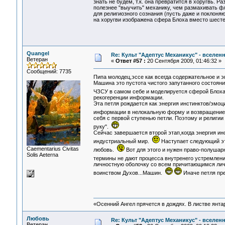
знать не будем, т.к. она превратится в хоругвь. Р
полезнее "выучить" механику, чем размахивать ф
для религиозного сознания (пусть даже и поклоня
на хоругви изображена сфера Блоха вместо шесте
Quangel
Re: Культ "Адептус Механикус" - вселен
Ветеран
«
Ответ #57 :
20 Сентября 2009, 01:46:32 »
Сообщений: 7735
Пипа молодец,эссе как всегда содержательное и 
Машина это пустота чистого запутанного состояни
ЧЗСУ в самом себе и моделируется сферой Блох
рекогеренции информации.
Эта петля рождается как энергия инстинктов/эмо
информации в нелокальную форму и возвращение
себя с первой ступенью петли. Поэтому и религии
руку".
Сейчас завершается второй этап,когда энергия и
индустриальный мир.
Наступает следующий эт
Сaementarius Civitas
любовь.
Вот для этого и нужен право-полушар
Solis Aeterna
термины не дают процесса внутренего устремления
личностную оболочку со всем причитающимся лич
воинством Духов...Машин.
Иначе петля пр
«Осенний Ангел прячется в дождях. В листве янтарн
Любовь
Re: Культ "Адептус Механикус" - вселен
Ветеран