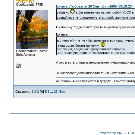
Сообщений: 7735
Цитата: Любовь от 20 Сентября 2009, 09:19:23
забавно
а Вы знаете что являет собой ЧЗСУ в
сознайтесь, что подменяете его собственным т
Ну почему "подменяю",просто выделяю одно из ег
Цитата:
а с чего ей - петле - бы замыкиваться приспичил
типа ослик бегает по кругу
эволюция, вроде как, предпочитает спираль...
Сaementarius Civitas
все замкнувшиеся петли слетают с нее как осенни
Solis Aeterna
А это и есть спираль,нелокальная информация по
«
Последнее редактирование: 20 Сентября 2009, 
«Осенний Ангел прячется в дождях. В листве янтарн
Страниц:
1
2
3
[
4
]
5
6
...
27
Все
Powered by SMF 1.1.10