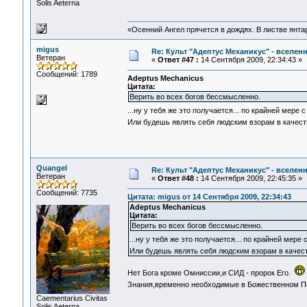
Solis Aeterna
«Осенний Ангел прячется в дождях. В листве янтарн
migus
Re: Культ "Адептус Механикус" - вселен
Ветеран
«
Ответ #47 :
14 Сентября 2009, 22:34:43 »
Сообщений: 1789
Adeptus Mechanicus
Цитата:
Верить во всех богов бессмысленно.
...ну у тебя же это получается... по крайней мере 
Или будешь являть себя людским взорам в качес
Quangel
Re: Культ "Адептус Механикус" - вселен
Ветеран
«
Ответ #48 :
14 Сентября 2009, 22:45:35 »
Сообщений: 7735
Цитата: migus от 14 Сентября 2009, 22:34:43
Adeptus Mechanicus
Цитата:
Верить во всех богов бессмысленно.
...ну у тебя же это получается... по крайней мере
Или будешь являть себя людским взорам в качес
Нет Бога кроме Омниссии,и СИД - пророк Его.
Знания,временно необходимые в Божественном П
Сaementarius Civitas
Solis Aeterna