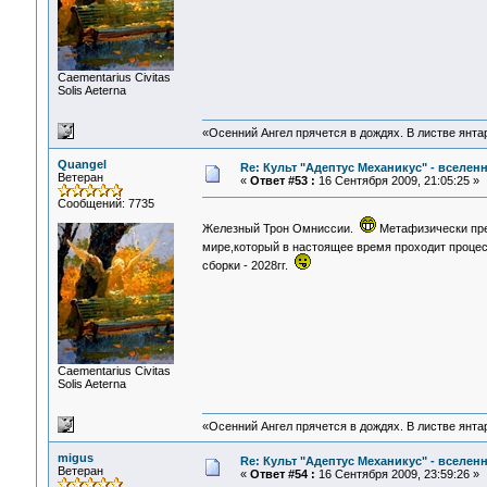
Сaementarius Civitas
Solis Aeterna
«Осенний Ангел прячется в дождях. В листве янтарн
Quangel
Re: Культ "Адептус Механикус" - вселен
Ветеран
«
Ответ #53 :
16 Сентября 2009, 21:05:25 »
Сообщений: 7735
Железный Трон Омниссии.
Метафизически пре
мире,который в настоящее время проходит процес
сборки - 2028гг.
Сaementarius Civitas
Solis Aeterna
«Осенний Ангел прячется в дождях. В листве янтарн
migus
Re: Культ "Адептус Механикус" - вселен
Ветеран
«
Ответ #54 :
16 Сентября 2009, 23:59:26 »