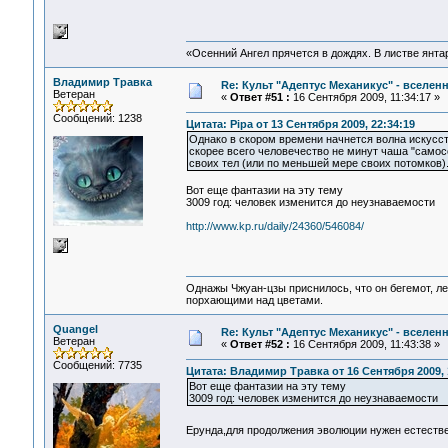
«Осенний Ангел прячется в дождях. В листве янтарн
Владимир Травка
Re: Культ "Адептус Механикус" - вселен
Ветеран
«
Ответ #51 :
16 Сентября 2009, 11:34:17 »
Сообщений: 1238
Цитата: Pipa от 13 Сентября 2009, 22:34:19
Однако в скором времени начнется волна искусст
скорее всего человечество не минут чаша "самос
своих тел (или по меньшей мере своих потомков)
Вот еще фантазии на эту тему
3009 год: человек изменится до неузнаваемости
http://www.kp.ru/daily/24360/546084/
Однажы Чжуан-цзы приснилось, что он бегемот, л
порхающими над цветами.
Quangel
Re: Культ "Адептус Механикус" - вселен
Ветеран
«
Ответ #52 :
16 Сентября 2009, 11:43:38 »
Сообщений: 7735
Цитата: Владимир Травка от 16 Сентября 2009, 
Вот еще фантазии на эту тему
3009 год: человек изменится до неузнаваемости
Ерунда,для продолжения эволюции нужен естеств