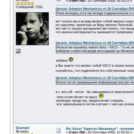
«
Ответ #58 :
20 Сентября 2009, 09:19:23 »
Сообщений: 7250
Цитата: Adeptus Mechanicus от 20 Сентября 2009
Пипа молодец,эссе как всегда содержательное и 
вот только как и всегда являет собой именно хоругв
но хоругвям, принятым на Веру именно Пипочкой..
вот как то трудно материалистам понять, что проц
что именно материалисты занимаются творением бог
Цитата: Adeptus Mechanicus от 20 Сентября 2009
Нельзя же называть нового бога - ЧЗСУ - "то не
набором слабостей,вроде восседания на Железно
забавно
а Вы знаете что являет собой ЧЗСУ в своем полн
сознайтесь, что подменяете его собственным тв
Цитата: Adeptus Mechanicus от 20 Сентября 2009
Иначе петля превращения информации внутри чел
а с чего ей - петле - бы замыкиваться приспичило
типа ослик бегает по кругу
эволюция, вроде как, предпочитает спираль...
все замкнувшиеся петли слетают с нее как осенние
Quangel
Re: Культ "Адептус Механикус" - вселен
Ветеран
«
Ответ #59 :
20 Сентября 2009, 12:55:02 »