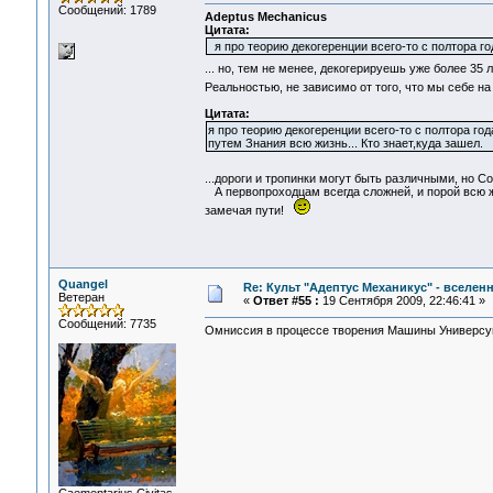
Сообщений: 1789
Adeptus Mechanicus
Цитата:
я про теорию декогеренции всего-то с полтора г
... но, тем не менее, декогерируешь уже более 35 
Реальностью, не зависимо от того, что мы себе на
Цитата:
я про теорию декогеренции всего-то с полтора го
путем Знания всю жизнь... Кто знает,куда зашел.
...дороги и тропинки могут быть различными, но С
А первопроходцам всегда сложней, и порой всю жи
замечая пути!
Quangel
Re: Культ "Адептус Механикус" - вселен
Ветеран
«
Ответ #55 :
19 Сентября 2009, 22:46:41 »
Сообщений: 7735
Омниссия в процессе творения Машины Универ