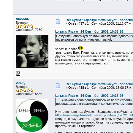
Любовь
Re: Культ "Адептус Механикус" - вселен
Ветеран
«
Ответ #37 :
14 Сентября 2009, 11:12:07 »
Сообщений: 7250
Цитата: Pipa от 14 Сентября 2009, 10:35:26
Создание нового культа или насаждение одного из
отличаются от политических партий.
золотые слова
вот только Вам, Пипочка, это так ясно видно, по
других, таких же уникальных как Вы, личностей...
как только сумеете это переломить, т.е. сумеете 
взаимодействия - сотрудничество...
Vitaliy
Re: Культ "Адептус Механикус" - вселен
Ветеран
«
Ответ #38 :
14 Сентября 2009, 13:00:17 »
Сообщений: 5586
Цитата: Pipa от 14 Сентября 2009, 10:35:26
... А какого хрена понадобилось из всего строить
превращалась в самодура, и кончая культом всев
Ничто не ново под Луною... Вращаюсь я сейчас н
http://forum.angelhranitel.ru/index.php/topic,12822.0.h
живуче, и ему начхать - идет ли речь о судьбе Хр
помощью которого можно будет из супер-пупер те
простой замены терминов.