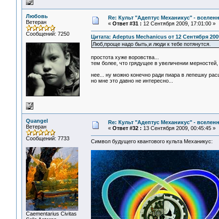
Любовь
Re: Культ "Адептус Механикус" - вселен
Ветеран
«
Ответ #31 :
12 Сентября 2009, 17:01:00 »
Сообщений: 7250
Цитата: Adeptus Mechanicus от 12 Сентября 2009
Люб,проще надо быть,и люди к тебе потянутся.
простота хуже воровства...
тем более, что грядущее в увеличении мерностей, 
нее... ну можно конечно ради пиара в лепешку рас
но мне это давно не интересно...
Quangel
Re: Культ "Адептус Механикус" - вселен
Ветеран
«
Ответ #32 :
13 Сентября 2009, 00:45:45 »
Сообщений: 7733
Символ будущего квантового культа Механикус:
Сaementarius Civitas