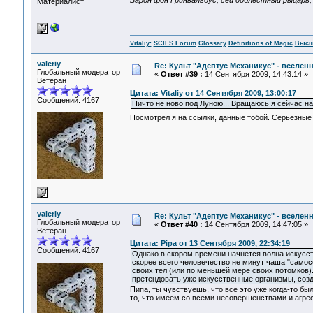
Барон фон Гринвальдус, сей доблестный рыцарь, в
Материалист
Vitaliy:
SCIES Forum
Glossary
Definitions of Magic
Высш
valeriy
Re: Культ "Адептус Механикус" - вселен
Глобальный модератор
«
Ответ #39 :
14 Сентября 2009, 14:43:14 »
Ветеран
Цитата: Vitaliy от 14 Сентября 2009, 13:00:17
Сообщений: 4167
Ничто не ново под Луною... Вращаюсь я сейчас н
Посмотрел я на ссылки, данные тобой. Серьезны
valeriy
Re: Культ "Адептус Механикус" - вселен
Глобальный модератор
«
Ответ #40 :
14 Сентября 2009, 14:47:05 »
Ветеран
Цитата: Pipa от 13 Сентября 2009, 22:34:19
Сообщений: 4167
Однако в скором времени начнется волна искусст
скорее всего человечество не минут чаша "самос
своих тел (или по меньшей мере своих потомков).
претендовать уже искусственные организмы, соз
Пипа, ты чувствуешь, что все это уже когда-то бы
то, что имеем со всеми несовершенствами и агре