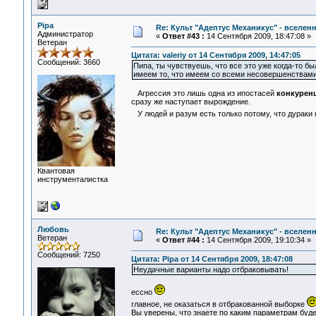
Pipa
Re: Культ "Адептус Механикус" - вселен
Администратор
«
Ответ #43 :
14 Сентября 2009, 18:47:08 »
Ветеран
Цитата: valeriy от 14 Сентября 2009, 14:47:05
Сообщений: 3660
Пипа, ты чувствуешь, что все это уже когда-то б
имеем то, что имеем со всеми несовершенствами
Агрессия это лишь одна из ипостасей
конкурен
сразу же наступает вырождение.
У людей и разум есть только потому, что дураки
Квантовая
инструменталистка
Любовь
Re: Культ "Адептус Механикус" - вселен
Ветеран
«
Ответ #44 :
14 Сентября 2009, 19:10:34 »
Сообщений: 7250
Цитата: Pipa от 14 Сентября 2009, 18:47:08
Неудачные варианты надо отбраковывать!
ессно
главное, не оказаться в отбракованной выборке
Вы уверены, что знаете по каким параметрам буде