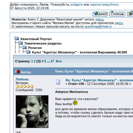
Добро пожаловать,
Гость
. Пожалуйста,
войдите
или
зарегистрируйтесь
.
07 Августа 2026, 22:24:08
Новости:
Книгу С.Доронина "Квантовая магия" читать
здесь
Материалы старого сайта "Физика Магии" доступны для просмотра
здесь
О замеченных глюках просьба писать на почту
quantmag@mail.ru
Квантовый Портал
Тематические разделы
Религия
Культ "Адептус Механикус" - вселенная Вархаммер 40.000
Страниц:
1
2
[
3
]
4
5
...
27
Все
Тема: Культ "Адептус Механикус" - вселенная 
Автор
Любовь
Re: Культ "Адептус Механикус" - вселен
Ветеран
«
Ответ #30 :
12 Сентября 2009, 16:55:36 »
Сообщений: 7250
Adeptus Mechanicus
Вам нравится эта сказочка?
Ваш выбор
все дело во времени жизни образования, которое 
а потому, чтобы сказку сделать былью надо таки п
бяда если вероятности хватит только на мечты юн