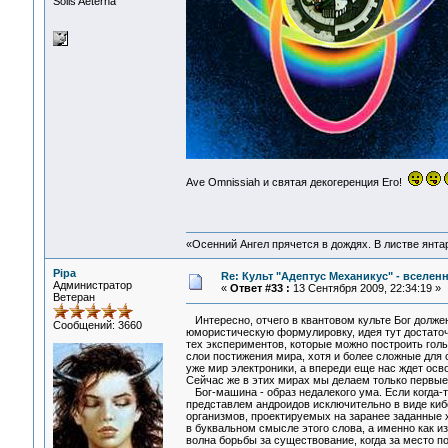
Solis Aeterna
Ave Omnissiah и святая декогеренция Его!
«Осенний Ангел прячется в дождях. В листве янтарн
Pipa
Re: Культ "Адептус Механикус" - вселен
Администратор
«
Ответ #33 :
13 Сентября 2009, 22:34:19 »
Ветеран
Интересно, отчего в квантовом культе Бог долже
Сообщений: 3660
юмористическую формулировку, идея тут достаточ
тех экспериментов, которые можно построить гол
слои постижения мира, хотя и более сложные для
уже мир электроники, а впереди еще нас ждет осво
Сейчас же в этих мирах мы делаем только первые
Бог-машина - образ недалекого ума. Если когда-т
представлем андроидов исключительно в виде киб
организмов, проектируемых на заранее заданные 
в буквальном смысле этого слова, а именно как и
волна борьбы за существование, когда за место 