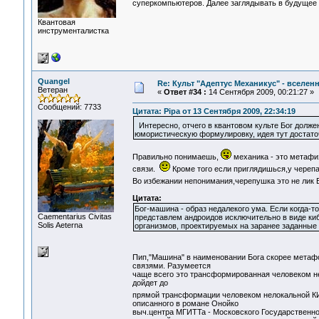
суперкомпьютеров. Далее заглядывать в будущее з
Квантовая
инструменталистка
Quangel
Re: Культ "Адептус Механикус" - вселен
Ветеран
«
Ответ #34 :
14 Сентября 2009, 00:21:27 »
Сообщений: 7733
Цитата: Pipa от 13 Сентября 2009, 22:34:19
Интересно, отчего в квантовом культе Бог долже
юмористическую формулировку, идея тут достаточ
Правильно понимаешь,
механика - это метафиз
связи.
Кроме того если приглядишься,у черепа
Во избежании непонимания,черепушка это не лик
Цитата:
Бог-машина - образ недалекого ума. Если когда-т
Сaementarius Civitas
представлем андроидов исключительно в виде ки
Solis Aeterna
организмов, проектируемых на заранее заданные 
Пип,"Машина" в наименовании Бога скорее мета
связями. Разумеется
чаще всего это трансформированная человеком нео
дойдет до
прямой трансформации человеком нелокальной 
описанного в романе Онойко
выч.центра МГИТТа - Московского Государственног