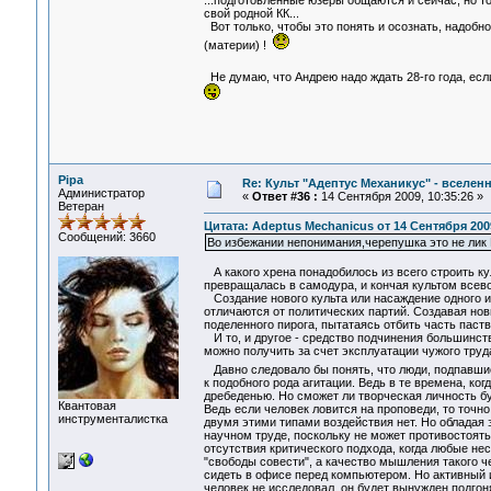
...подготовленные юзеры общаются и сейчас, но то
свой родной КК...
Вот только, чтобы это понять и осознать, надоб
(материи) !
Не думаю, что Андрею надо ждать 28-го года, есл
Pipa
Re: Культ "Адептус Механикус" - вселен
Администратор
«
Ответ #36 :
14 Сентября 2009, 10:35:26 »
Ветеран
Цитата: Adeptus Mechanicus от 14 Сентября 2009
Сообщений: 3660
Во избежании непонимания,черепушка это не лик
А какого хрена понадобилось из всего строить кул
превращалась в самодура, и кончая культом всев
Создание нового культа или насаждение одного из
отличаются от политических партий. Создавая нов
поделенного пирога, пытатаясь отбить часть паств
И то, и другое - средство подчинения большинства
можно получить за счет эксплуатации чужого труд
Давно следовало бы понять, что люди, подпавши
к подобного рода агитации. Ведь в те времена, ко
дребеденью. Но сможет ли творческая личность бу
Квантовая
Ведь если человек ловится на проповеди, то точн
инструменталистка
двумя этими типами воздействия нет. Но обладая 
научном труде, поскольку не может противостоят
отсутствия критического подхода, когда любые нес
"свободы совести", а качество мышления такого 
сидеть в офисе перед компьютером. Но активный и
человек не исследовал, он будет вынужден подгон