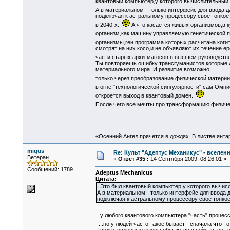
квантовый компьютер,у которого вычислительный 
А в материальном - только интерфейс для ввода
подключая к астральному процессору свое тонкое т
в 2040-х.
А что касается живых организмов,в 
организм,как машину,управляемую генетической
организмы,ген.программа которых расчитана коги
смотрят на них косо,и не объявляют их течение е
части старых архи-магосов в высшем руководств
Ты повторяешь ошибку трансгуманистов,которые д
материального мира. И развитие возможно
только через преобразование физической матери
в огне "технологической сингулярности" сам Ом
откроется выход в квантовый домен.
После чего все мечты про трансформацию физиче
«Осенний Ангел прячется в дождях. В листве янтарн
migus
Re: Культ "Адептус Механикус" - вселен
Ветеран
«
Ответ #35 :
14 Сентября 2009, 08:26:01 »
Сообщений: 1789
Adeptus Mechanicus
Цитата:
Это был квантовый компьютер,у которого вычисл
А в материальном - только интерфейс для ввод
подключая к астральному процессору свое тонкое 
...у любого квантового компьютера "часть" проце
...но у людей часто такое бывает - сначала что-то