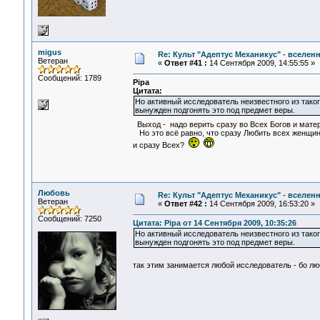
migus
Re: Культ "Адептус Механикус" - вселен
Ветеран
«
Ответ #41 :
14 Сентября 2009, 14:55:55 »
Сообщений: 1789
Pipa
Цитата:
Но активный исследователь неизвестного из такого
вынужден подгонять это под предмет веры.
Выход - надо верить сразу во Всех Богов и мат
Но это всё равно, что сразу Любить всех женщин 
и сразу Всех?
Любовь
Re: Культ "Адептус Механикус" - вселен
Ветеран
«
Ответ #42 :
14 Сентября 2009, 16:53:20 »
Сообщений: 7250
Цитата: Pipa от 14 Сентября 2009, 10:35:26
Но активный исследователь неизвестного из такого
вынужден подгонять это под предмет веры.
так этим занимается любой исследователь - бо лю