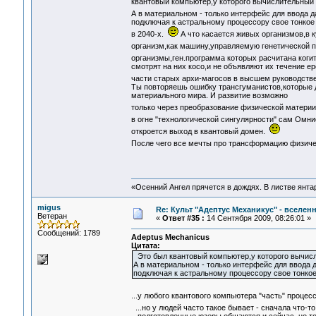
квантовый компьютер,у которого вычислительный 
А в материальном - только интерфейс для ввода
подключая к астральному процессору свое тонкое т
в 2040-х.
А что касается живых организмов,в 
организм,как машину,управляемую генетической
организмы,ген.программа которых расчитана коги
смотрят на них косо,и не объявляют их течение е
части старых архи-магосов в высшем руководств
Ты повторяешь ошибку трансгуманистов,которые д
материального мира. И развитие возможно
только через преобразование физической матери
в огне "технологической сингулярности" сам Ом
откроется выход в квантовый домен.
После чего все мечты про трансформацию физиче
«Осенний Ангел прячется в дождях. В листве янтарн
migus
Re: Культ "Адептус Механикус" - вселен
Ветеран
«
Ответ #35 :
14 Сентября 2009, 08:26:01 »
Сообщений: 1789
Adeptus Mechanicus
Цитата:
Это был квантовый компьютер,у которого вычисл
А в материальном - только интерфейс для ввод
подключая к астральному процессору свое тонкое 
...у любого квантового компьютера "часть" проце
...но у людей часто такое бывает - сначала что-то