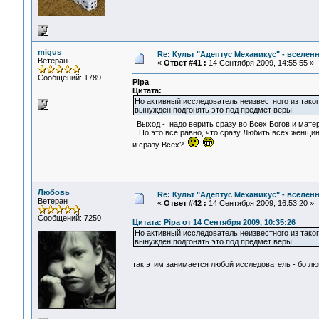
migus
Re: Культ "Адептус Механикус" - вселен
Ветеран
«
Ответ #41 :
14 Сентября 2009, 14:55:55 »
Сообщений: 1789
Pipa
Цитата:
Но активный исследователь неизвестного из такого
вынужден подгонять это под предмет веры.
Выход - надо верить сразу во Всех Богов и мат
Но это всё равно, что сразу Любить всех женщин 
и сразу Всех?
Любовь
Re: Культ "Адептус Механикус" - вселен
Ветеран
«
Ответ #42 :
14 Сентября 2009, 16:53:20 »
Сообщений: 7250
Цитата: Pipa от 14 Сентября 2009, 10:35:26
Но активный исследователь неизвестного из такого
вынужден подгонять это под предмет веры.
так этим занимается любой исследователь - бо лю