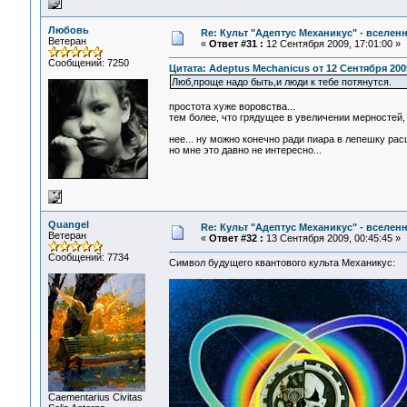
Любовь
Re: Культ "Адептус Механикус" - вселен
Ветеран
«
Ответ #31 :
12 Сентября 2009, 17:01:00 »
Сообщений: 7250
Цитата: Adeptus Mechanicus от 12 Сентября 2009
Люб,проще надо быть,и люди к тебе потянутся.
простота хуже воровства...
тем более, что грядущее в увеличении мерностей, 
нее... ну можно конечно ради пиара в лепешку рас
но мне это давно не интересно...
Quangel
Re: Культ "Адептус Механикус" - вселен
Ветеран
«
Ответ #32 :
13 Сентября 2009, 00:45:45 »
Сообщений: 7734
Символ будущего квантового культа Механикус:
Сaementarius Civitas