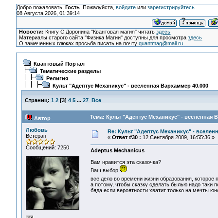
Добро пожаловать,
Гость
. Пожалуйста,
войдите
или
зарегистрируйтесь
.
08 Августа 2026, 01:39:14
Новости:
Книгу С.Доронина "Квантовая магия" читать
здесь
Материалы старого сайта "Физика Магии" доступны для просмотра
здесь
О замеченных глюках просьба писать на почту
quantmag@mail.ru
Квантовый Портал
Тематические разделы
Религия
Культ "Адептус Механикус" - вселенная Вархаммер 40.000
Страниц:
1
2
[
3
]
4
5
...
27
Все
Тема: Культ "Адептус Механикус" - вселенная 
Автор
Любовь
Re: Культ "Адептус Механикус" - вселен
Ветеран
«
Ответ #30 :
12 Сентября 2009, 16:55:36 »
Сообщений: 7250
Adeptus Mechanicus
Вам нравится эта сказочка?
Ваш выбор
все дело во времени жизни образования, которое 
а потому, чтобы сказку сделать былью надо таки п
бяда если вероятности хватит только на мечты юн