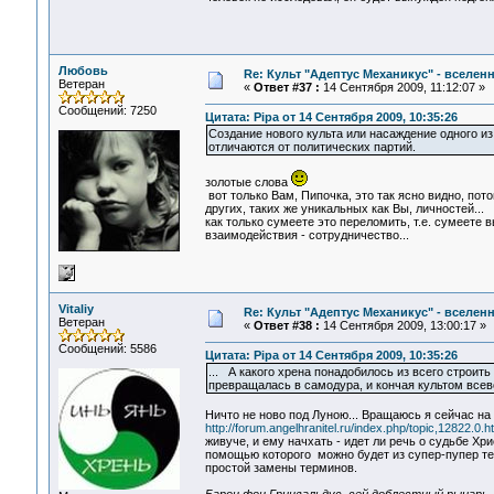
Любовь
Re: Культ "Адептус Механикус" - вселен
Ветеран
«
Ответ #37 :
14 Сентября 2009, 11:12:07 »
Сообщений: 7250
Цитата: Pipa от 14 Сентября 2009, 10:35:26
Создание нового культа или насаждение одного из
отличаются от политических партий.
золотые слова
вот только Вам, Пипочка, это так ясно видно, по
других, таких же уникальных как Вы, личностей...
как только сумеете это переломить, т.е. сумеете 
взаимодействия - сотрудничество...
Vitaliy
Re: Культ "Адептус Механикус" - вселен
Ветеран
«
Ответ #38 :
14 Сентября 2009, 13:00:17 »
Сообщений: 5586
Цитата: Pipa от 14 Сентября 2009, 10:35:26
... А какого хрена понадобилось из всего строить
превращалась в самодура, и кончая культом всев
Ничто не ново под Луною... Вращаюсь я сейчас н
http://forum.angelhranitel.ru/index.php/topic,12822.0.h
живуче, и ему начхать - идет ли речь о судьбе Хр
помощью которого можно будет из супер-пупер те
простой замены терминов.