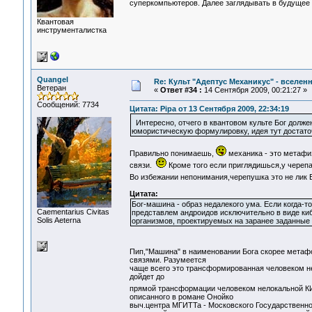
суперкомпьютеров. Далее заглядывать в будущее з
Квантовая
инструменталистка
Quangel
Re: Культ "Адептус Механикус" - вселен
Ветеран
«
Ответ #34 :
14 Сентября 2009, 00:21:27 »
Сообщений: 7734
Цитата: Pipa от 13 Сентября 2009, 22:34:19
Интересно, отчего в квантовом культе Бог долже
юмористическую формулировку, идея тут достаточ
Правильно понимаешь,
механика - это метафиз
связи.
Кроме того если приглядишься,у черепа
Во избежании непонимания,черепушка это не лик
Цитата:
Бог-машина - образ недалекого ума. Если когда-т
Сaementarius Civitas
представлем андроидов исключительно в виде ки
Solis Aeterna
организмов, проектируемых на заранее заданные 
Пип,"Машина" в наименовании Бога скорее мета
связями. Разумеется
чаще всего это трансформированная человеком нео
дойдет до
прямой трансформации человеком нелокальной 
описанного в романе Онойко
выч.центра МГИТТа - Московского Государственног