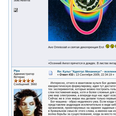
Solis Aeterna
Ave Omnissiah и святая декогеренция Его!
«Осенний Ангел прячется в дождях. В листве янтарн
Pipa
Re: Культ "Адептус Механикус" - вселен
Администратор
«
Ответ #33 :
13 Сентября 2009, 22:34:19 »
Ветеран
Интересно, отчего в квантовом культе Бог долже
Сообщений: 3660
юмористическую формулировку, идея тут достаточ
тех экспериментов, которые можно построить гол
слои постижения мира, хотя и более сложные для
уже мир электроники, а впереди еще нас ждет осво
Сейчас же в этих мирах мы делаем только первые
Бог-машина - образ недалекого ума. Если когда-т
представлем андроидов исключительно в виде киб
организмов, проектируемых на заранее заданные 
в буквальном смысле этого слова, а именно как и
волна борьбы за существование, когда за место 