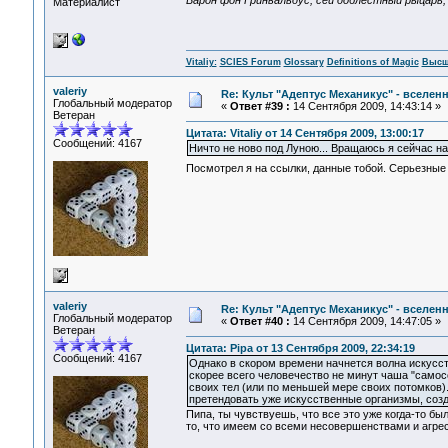
Барон фон Гринвальдус, сей доблестный рыцарь, в
Материалист
Vitaliy:
SCIES Forum
Glossary
Definitions of Magic
Высш
valeriy
Re: Культ "Адептус Механикус" - вселен
Глобальный модератор
«
Ответ #39 :
14 Сентября 2009, 14:43:14 »
Ветеран
Цитата: Vitaliy от 14 Сентября 2009, 13:00:17
Сообщений: 4167
Ничто не ново под Луною... Вращаюсь я сейчас н
Посмотрел я на ссылки, данные тобой. Серьезны
valeriy
Re: Культ "Адептус Механикус" - вселен
Глобальный модератор
«
Ответ #40 :
14 Сентября 2009, 14:47:05 »
Ветеран
Цитата: Pipa от 13 Сентября 2009, 22:34:19
Сообщений: 4167
Однако в скором времени начнется волна искусст
скорее всего человечество не минут чаша "самос
своих тел (или по меньшей мере своих потомков).
претендовать уже искусственные организмы, соз
Пипа, ты чувствуешь, что все это уже когда-то бы
то, что имеем со всеми несовершенствами и агре