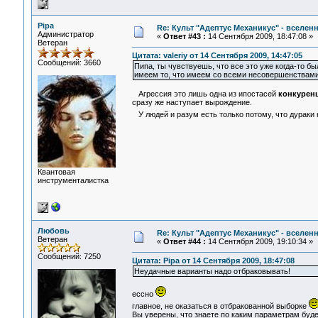
Pipa
Re: Культ "Адептус Механикус" - вселен
Администратор
«
Ответ #43 :
14 Сентября 2009, 18:47:08 »
Ветеран
Цитата: valeriy от 14 Сентября 2009, 14:47:05
Сообщений: 3660
Пипа, ты чувствуешь, что все это уже когда-то б
имеем то, что имеем со всеми несовершенствами
Агрессия это лишь одна из ипостасей
конкурен
сразу же наступает вырождение.
У людей и разум есть только потому, что дураки
Квантовая
инструменталистка
Любовь
Re: Культ "Адептус Механикус" - вселен
Ветеран
«
Ответ #44 :
14 Сентября 2009, 19:10:34 »
Сообщений: 7250
Цитата: Pipa от 14 Сентября 2009, 18:47:08
Неудачные варианты надо отбраковывать!
ессно
главное, не оказаться в отбракованной выборке
Вы уверены, что знаете по каким параметрам буде