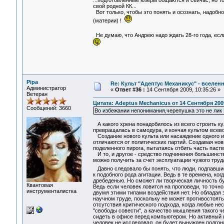
...подготовленные юзеры общаются и сейчас, но то
свой родной КК...
Вот только, чтобы это понять и осознать, надоб
(материи) !
Не думаю, что Андрею надо ждать 28-го года, есл
Pipa
Re: Культ "Адептус Механикус" - вселен
Администратор
«
Ответ #36 :
14 Сентября 2009, 10:35:26 »
Ветеран
Цитата: Adeptus Mechanicus от 14 Сентября 2009
Сообщений: 3660
Во избежании непонимания,черепушка это не лик
А какого хрена понадобилось из всего строить кул
превращалась в самодура, и кончая культом всев
Создание нового культа или насаждение одного из
отличаются от политических партий. Создавая нов
поделенного пирога, пытатаясь отбить часть паств
И то, и другое - средство подчинения большинства
можно получить за счет эксплуатации чужого труд
Давно следовало бы понять, что люди, подпавши
к подобного рода агитации. Ведь в те времена, ко
дребеденью. Но сможет ли творческая личность бу
Квантовая
Ведь если человек ловится на проповеди, то точн
инструменталистка
двумя этими типами воздействия нет. Но обладая 
научном труде, поскольку не может противостоят
отсутствия критического подхода, когда любые нес
"свободы совести", а качество мышления такого 
сидеть в офисе перед компьютером. Но активный и
человек не исследовал, он будет вынужден подгон