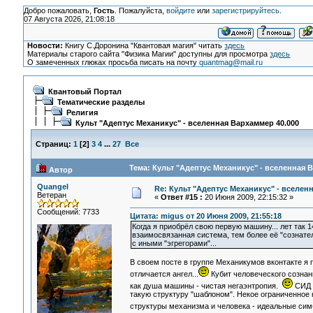
Добро пожаловать,
Гость
. Пожалуйста,
войдите
или
зарегистрируйтесь
.
07 Августа 2026, 21:08:18
Новости:
Книгу С.Доронина "Квантовая магия" читать
здесь
Материалы старого сайта "Физика Магии" доступны для просмотра
здесь
О замеченных глюках просьба писать на почту
quantmag@mail.ru
Квантовый Портал
Тематические разделы
Религия
Культ "Адептус Механикус" - вселенная Вархаммер 40.000
Страниц:
1
[
2
]
3
4
...
27
Все
Тема: Культ "Адептус Механикус" - вселенная 
Автор
Quangel
Re: Культ "Адептус Механикус" - вселен
Ветеран
«
Ответ #15 :
20 Июня 2009, 22:15:32 »
Сообщений: 7733
Цитата: migus от 20 Июня 2009, 21:55:18
Когда я приобрёл свою первую машину... лет так 
взаимосвязанная система, тем более её "сознател
с иными "эгрегорами"...
В своем посте в группе Механикумов вконтакте я 
отличается ангел...
Кубит человеческого сознан
как душа машины - чистая негаэнтропия.
СИД 
такую структуру "шаблоном". Некое ограниченное 
структуры механизма и человека - идеальные си