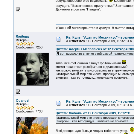
сосуда,способного ее выдержать.
Косвенные по
ощущать "божественное присутствие" Завтрашнего
Дьяченки в романе "Пандем".
«Осенний Ангел прячется в дождях. В листве янтарн
Любовь
Re: Культ "Адептус Механикус" - вселен
Ветеран
«
Ответ #28 :
12 Сентября 2009, 15:32:31 »
Сообщений: 7250
Цитата: Adeptus Mechanicus от 12 Сентября 2009
Я вот думаю,что в точке этой самой технологич
типа: все фоНончика станут фоТончиками
может таки стоит разобраться с диапазонами?
как можно вместить многомерность в трех-мерное
материальный мир это и есть проекция многомерн
энергии... как тот сундук... коленка не поможет.
Quangel
Re: Культ "Адептус Механикус" - вселен
Ветеран
«
Ответ #29 :
12 Сентября 2009, 16:13:31 »
Сообщений: 7733
Цитата: Любовь от 12 Сентября 2009, 15:32:31
материальный мир это и есть проекция многомерн
энергии... как тот сундук... коленка не поможет...
Люб,проще надо быть,и люди к тебе потянутся.