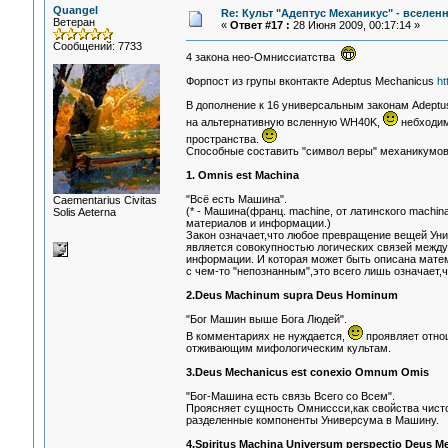
Quangel
Re: Культ "Адептус Механикус" - вселен
Ветеран
«
Ответ #17 :
28 Июня 2009, 00:17:14 »
Сообщений: 7733
4 закона нео-Омниссиатства
Форпост из групы вконтакте Adeptus Mechanicus
ht
В дополнение к 16 универсальным законам Adeptus
на альтернативную всленную WH40K,
небходим
пространства.
Способные составить "символ веры" механикумов..
1. Omnis est Machina
"Всё есть Машина".
Сaementarius Civitas
(* - Машина(франц. machine, от латинского machi
Solis Aeterna
материалов и информации.)
Закон означает,что любое превращение вещей Ун
является совокупностью логических связей между
информации. И которая может быть описана матем
с чем-то "непознанным",это всего лишь означает,
2.Deus Machinum supra Deus Hominum
"Бог Машин выше Бога Людей".
В комментариях не нуждается,
проявляет отно
отживающим мифологическим культам.
3.Deus Mechanicus est conexio Omnum Omis
"Бог-Машина есть связь Всего со Всем".
Проясняет сущность Омниссси,как свойства чист
разделенные компоненты Универсума в Машину.
4.Spiritus Machina Universum perspectio Deus M