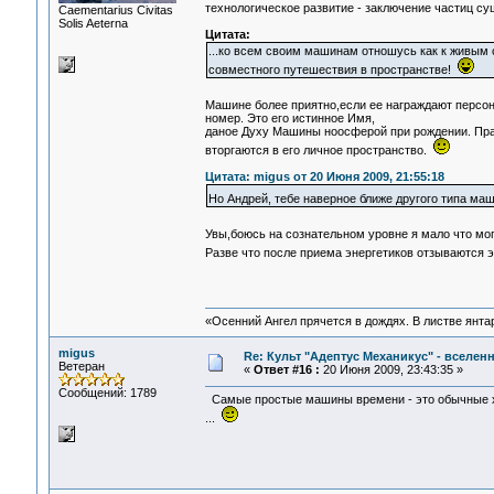
технологическое развитие - заключение частиц 
Сaementarius Civitas
Solis Aeterna
Цитата:
...ко всем своим машинам отношусь как к живым 
совместного путешествия в пространстве!
Машине более приятно,если ее награждают перс
номер. Это его истинное Имя,
даное Духу Машины ноосферой при рождении. Пра
вторгаются в его личное пространство.
Цитата: migus от 20 Июня 2009, 21:55:18
Но Андрей, тебе наверное ближе другого типа м
Увы,боюсь на сознательном уровне я мало что мо
Разве что после приема энергетиков отзываются 
«Осенний Ангел прячется в дождях. В листве янтарн
migus
Re: Культ "Адептус Механикус" - вселен
Ветеран
«
Ответ #16 :
20 Июня 2009, 23:43:35 »
Сообщений: 1789
Самые простые машины времени - это обычные хол
...