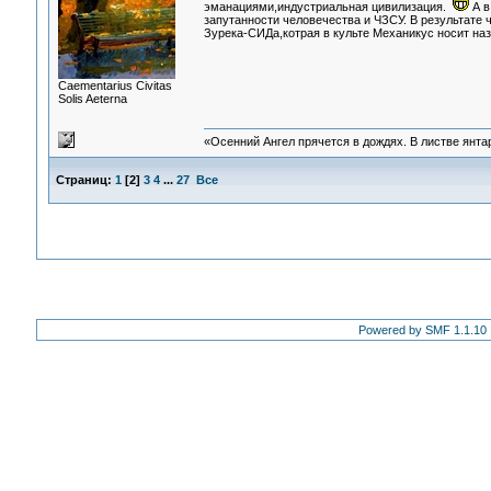
эманациями,индустриальная цивилизация.
А в
запутанности человечества и ЧЗСУ. В результате
Зурека-СИДа,котрая в культе Механикус носит наз
Сaementarius Civitas
Solis Aeterna
«Осенний Ангел прячется в дождях. В листве янтарн
Страниц:
1
[
2
]
3
4
...
27
Все
Powered by SMF 1.1.10