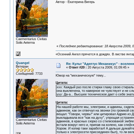
Автор - Екатерина Вигерь
Сaementarius Civitas
Solis Aeterna
«
Последнее редактирование: 18 Августа 2009, 03:
«Осенний Ангел прячется в дождях. В листве янтарн
Quangel
Re: Культ "Адептус Механикус" - вселен
Ветеран
«
Ответ #20 :
20 Августа 2009, 01:09:45 »
Сообщений: 7733
Юмор на "механическую" тему...
Цитата:
xxx: Каждый раз после стирки глажу свою стираль
она выключена, то наверное не чувствует и не слы
yyy: Да-а... Высшее техническое дает о себе знать.
Цитата:
На нашей работе мы, электрики, и админы, сидели
админом, как он отвечал на звонки (по громкой с
вещал: "Говори, червь!" или цитировал Адрию из Д
выкладывала все "как на духу", упрощая устране
Сaementarius Civitas
админов, в красных сюрко со стилизованой эмблем
Solis Aeterna
встали вокруг него и, припав на колено, как спе
Хором. И копир таки заработал! А дальше думайте 
только к электросети присоединен был), то ли велик