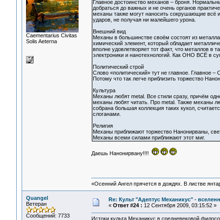
Главное достоинство механов – броня. Нормальны
добраться до важных и не очень органов практич
механы также могут наносить сокрушающие всё и
ударов, не получая ни малейшего урона.
Внешний вид
Сaementarius Civitas
Механы в большинстве своём состоят из металла,
Solis Aeterna
химический элемент, который обладает металлич
вполне удовлетворяет тот факт, что металлов в 
электроники и нанотехнологий. Как ОНО ВСЁ в су
Политический строй
Слово «политический» тут не главное. Главное –
Потому что так легче приблизить торжество Нано
Культура
Механы любят metal. Все стили сразу, причём одн
механы любят читать. Про metal. Также механы лю
собрана большая коллекция таких кукол, считает
слоганами.
Религия
Механы приближают торжество Нанонирваны, свет
Механы всеми силами приближают этот миг.
Даешь Нанонирвану!!!!
«Осенний Ангел прячется в дождях. В листве янтарн
Quangel
Re: Культ "Адептус Механикус" - вселен
Ветеран
«
Ответ #24 :
12 Сентября 2009, 03:15:52 »
Сообщений: 7733
Истоки культа Механикус в средневековой филос