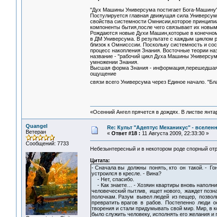
"Дух Машины Универсума постигает Бога-Машину"
Постулируется главная движущая сила Универсума,
свойства системности Омнисии,которое принципи
компоненты бытия,после чего связывает их новы
Рождаются новые Духи Машин,которые в конечном
в ДМ Универсума. В результате с каждым циклом 
близок к Омнисссии. Поскольку системность и сос
процесс накопления Знания. Восточные теории на
название - "рабочий цикл Духа Машины Универсу
умножении Знания.
Высшая форма Знания - информация,перешедшая и
ощущение
связи всего Универсума через Единое начало. "Б
«Осенний Ангел прячется в дождях. В листве янтарн
Quangel
Re: Культ "Адептус Механикус" - вселен
Ветеран
«
Ответ #18 :
11 Августа 2009, 22:33:30 »
Сообщений: 7733
Небезынтересный и в некотором роде спорный отр
Цитата:
- Сначала вы должны понять, кто он такой. - Г
устроился в кресле. - Вина?
- Нет, спасибо.
- Как знаете… - Хозяин квартиры вновь наполнил
человеческий пытлив, ищет нового, жаждет позн
полочкам. Разум вывел людей из пещер, позвол
превратить врагов в рабов. Постепенно люди 
творения и стали придумывать свой мир. Мир, в к
было служить человеку, исполнять его желания и 