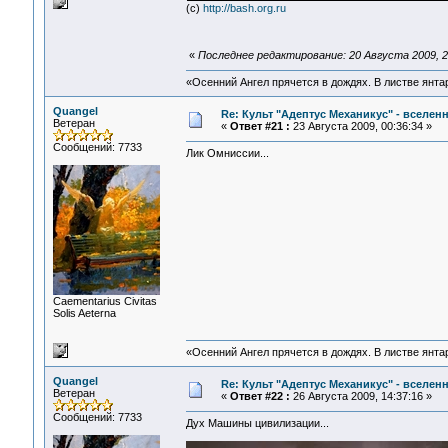
(c)
http://bash.org.ru
«
Последнее редактирование: 20 Августа 2009, 23:
«Осенний Ангел прячется в дождях. В листве янтарн
Quangel
Re: Культ "Адептус Механикус" - вселен
Ветеран
«
Ответ #21 :
23 Августа 2009, 00:36:34 »
Сообщений: 7733
Лик Омниссии...
Сaementarius Civitas
Solis Aeterna
«Осенний Ангел прячется в дождях. В листве янтарн
Quangel
Re: Культ "Адептус Механикус" - вселен
Ветеран
«
Ответ #22 :
26 Августа 2009, 14:37:16 »
Сообщений: 7733
Дух Машины цивилизации...