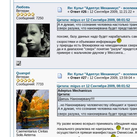
Любовь
Re: Культ "Адептус Механикус" - вселен
Ветеран
«
Ответ #26 :
12 Сентября 2009, 11:21:22 »
Сообщений: 7250
Цитата: migus от 12 Сентября 2009, 08:01:52
А я думаю, что сознание человека настолько тра
сверх разума, что нанонирвана будет представлят
похоже, базу данных надо будет нарабатывать са
скоростями и объемами информации
у природы есть блокировки на чемоданчиках сверх р
да и в диапазоне "сверх" понятие "разум" придется
примере с мальчиком-дауном у Мессинга...
Quangel
Re: Культ "Адептус Механикус" - вселен
Ветеран
«
Ответ #27 :
12 Сентября 2009, 13:59:04 »
Сообщений: 7733
Цитата: migus от 12 Сентября 2009, 08:01:52
Adeptus Mechanicus
Цитата:
Даешь Нанонирвану!!!!
...но Нанонирвану человечеству обещают и трансг
А я думаю, что сознание человека настолько тра
сверх разума, что нанонирвана будет представля
Ну разве можно всерьез принимать обещания наш
локального реализма не наигрались.
Я вот дум
Сaementarius Civitas
осуществится прямая манифестация Омниссии. А в
Solis Aeterna