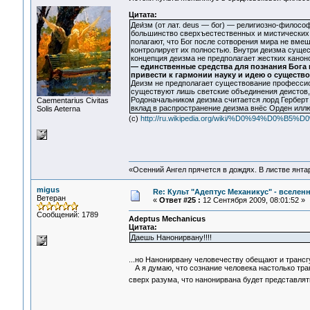
Цитата:
Деи́зм (от лат. deus — бог) — религиозно-филос
большинство сверхъестественных и мистических 
полагают, что Бог после сотворения мира не вмеш
контролирует их полностью. Внутри деизма сущес
концепция деизма не предполагает жестких канон
— единственные средства для познания Бога 
привести к гармонии науку и идею о существо
Деизм не предполагает существование профессио
существуют лишь светские объединения деистов,
Родоначальником деизма считается лорд Герберт
Сaementarius Civitas
вклад в распространение деизма внёс Орден илл
Solis Aeterna
(с)
http://ru.wikipedia.org/wiki/%D0%94%D0%
«Осенний Ангел прячется в дождях. В листве янтарн
migus
Re: Культ "Адептус Механикус" - вселен
Ветеран
«
Ответ #25 :
12 Сентября 2009, 08:01:52 »
Сообщений: 1789
Adeptus Mechanicus
Цитата:
Даешь Нанонирвану!!!!
...но Нанонирвану человечеству обещают и трансг
А я думаю, что сознание человека настолько тра
сверх разума, что нанонирвана будет представля