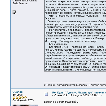
Сaementarius Civitas
способен раскрыться полностью, достичь соверш
Solis Aeterna
остаются обычными, но им хочется получать от 
Однако у мира много других забот, ему нет особо
мир сам по себе. И тогда его стали менять с 
поверхностных знаний, которые вы называете нау
- Что-то подобное я и ожидал услышать, - яз
Очкарик.
Вечное противостояние науки и религии. Сейчас
что мы зря спустились с деревьев. Что должны б
медитировать, достигая совершенства духа…
- Не торопитесь с выводами, - предостерегающе
не против машин, я просто излагаю вам историю. -
- Люди изменили мир, наполнили его силой свое
душу, и так же, как когда-то появился Гончар,
Механикус. Порождение измененного мира.
- Бог из машины.
- Бог машин. Он - порождение новых чаяний 
познать мир не как что-то единое с человеком, а 
стоящее рядом. Порождение прагматизма. Пор
мира. Механикус - чудо, созданное обычными лю
новый символ. Он чувствует любое устройство т
душу камней. Он оставляет их мертвыми, но в то
Мы с ним похожи, но очень разные. Он добрый ге
Он помогает и дарит вдохновение. Он ближе к ва
доступными понятиями, а мне приходится пробуж
«Осенний Ангел прячется в дождях. В листве янтарн
Quangel
Re: Культ "Адептус Механикус" - вселен
Ветеран
«
Ответ #19 :
17 Августа 2009, 16:18:11 »
Сообщений: 7733
Встреча с Богом-Машиной...