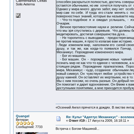
Сaementarius Civitas
способен раскрыться полностью, достичь соверш
Solis Aeterna
остаются обычными, но им хочется получать от 
Однако у мира много других забот, ему нет особо
мир сам по себе. И тогда его стали менять с 
поверхностных знаний, которые вы называете нау
- Что-то подобное я и ожидал услышать, - яз
Очкарик.
Вечное противостояние науки и религии. Сейчас
что мы зря спустились с деревьев. Что должны б
медитировать, достигая совершенства духа…
- Не торопитесь с выводами, - предостерегающе
не против машин, я просто излагаю вам историю. -
- Люди изменили мир, наполнили его силой свое
душу, и так же, как когда-то появился Гончар,
Механикус. Порождение измененного мира.
- Бог из машины.
- Бог машин. Он - порождение новых чаяний 
познать мир не как что-то единое с человеком, а 
стоящее рядом. Порождение прагматизма. Пор
мира. Механикус - чудо, созданное обычными лю
новый символ. Он чувствует любое устройство т
душу камней. Он оставляет их мертвыми, но в то
Мы с ним похожи, но очень разные. Он добрый ге
Он помогает и дарит вдохновение. Он ближе к ва
доступными понятиями, а мне приходится пробуж
«Осенний Ангел прячется в дождях. В листве янтарн
Quangel
Re: Культ "Адептус Механикус" - вселен
Ветеран
«
Ответ #19 :
17 Августа 2009, 16:18:11 »
Сообщений: 7733
Встреча с Богом-Машиной...