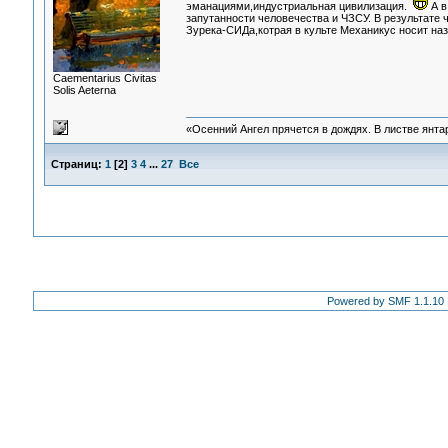
эманациями,индустриальная цивилизация.
А в
запутанности человечества и ЧЗСУ. В результате
Зурека-СИДа,котрая в культе Механикус носит наз
Сaementarius Civitas
Solis Aeterna
«Осенний Ангел прячется в дождях. В листве янтарн
Страниц:
1
[
2
]
3
4
...
27
Все
Powered by SMF 1.1.10