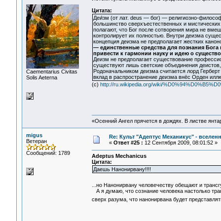
Цитата:
Деи́зм (от лат. deus — бог) — религиозно-филос
большинство сверхъестественных и мистических 
полагают, что Бог после сотворения мира не вмеш
контролирует их полностью. Внутри деизма сущес
концепция деизма не предполагает жестких канон
— единственные средства для познания Бога 
привести к гармонии науку и идею о существо
Деизм не предполагает существование профессио
существуют лишь светские объединения деистов,
Родоначальником деизма считается лорд Герберт
Сaementarius Civitas
вклад в распространение деизма внёс Орден илл
Solis Aeterna
(с)
http://ru.wikipedia.org/wiki/%D0%94%D0%
«Осенний Ангел прячется в дождях. В листве янтарн
migus
Re: Культ "Адептус Механикус" - вселен
Ветеран
«
Ответ #25 :
12 Сентября 2009, 08:01:52 »
Сообщений: 1789
Adeptus Mechanicus
Цитата:
Даешь Нанонирвану!!!!
...но Нанонирвану человечеству обещают и трансг
А я думаю, что сознание человека настолько тра
сверх разума, что нанонирвана будет представля