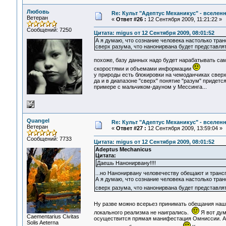
Любовь
Re: Культ "Адептус Механикус" - вселен
Ветеран
«
Ответ #26 :
12 Сентября 2009, 11:21:22 »
Сообщений: 7250
Цитата: migus от 12 Сентября 2009, 08:01:52
А я думаю, что сознание человека настолько тра
сверх разума, что нанонирвана будет представлят
похоже, базу данных надо будет нарабатывать са
скоростями и объемами информации
у природы есть блокировки на чемоданчиках сверх р
да и в диапазоне "сверх" понятие "разум" придется
примере с мальчиком-дауном у Мессинга...
Quangel
Re: Культ "Адептус Механикус" - вселен
Ветеран
«
Ответ #27 :
12 Сентября 2009, 13:59:04 »
Сообщений: 7733
Цитата: migus от 12 Сентября 2009, 08:01:52
Adeptus Mechanicus
Цитата:
Даешь Нанонирвану!!!!
...но Нанонирвану человечеству обещают и трансг
А я думаю, что сознание человека настолько тра
сверх разума, что нанонирвана будет представля
Ну разве можно всерьез принимать обещания наш
локального реализма не наигрались.
Я вот дум
Сaementarius Civitas
осуществится прямая манифестация Омниссии. А в
Solis Aeterna