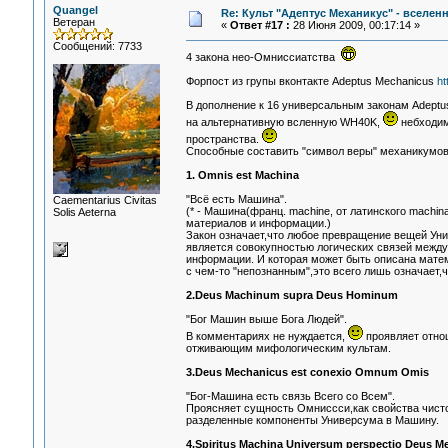
Quangel
Re: Культ "Адептус Механикус" - вселен
Ветеран
«
Ответ #17 :
28 Июня 2009, 00:17:14 »
Сообщений: 7733
4 закона нео-Омниссиатства
Форпост из групы вконтакте Adeptus Mechanicus
ht
В дополнение к 16 универсальным законам Adeptus
на альтернативную всленную WH40K,
небходим
пространства.
Способные составить "символ веры" механикумов..
1. Omnis est Machina
"Всё есть Машина".
Сaementarius Civitas
(* - Машина(франц. machine, от латинского machi
Solis Aeterna
материалов и информации.)
Закон означает,что любое превращение вещей Ун
является совокупностью логических связей между
информации. И которая может быть описана матем
с чем-то "непознанным",это всего лишь означает,
2.Deus Machinum supra Deus Hominum
"Бог Машин выше Бога Людей".
В комментариях не нуждается,
проявляет отно
отживающим мифологическим культам.
3.Deus Mechanicus est conexio Omnum Omis
"Бог-Машина есть связь Всего со Всем".
Проясняет сущность Омниссси,как свойства чист
разделенные компоненты Универсума в Машину.
4.Spiritus Machina Universum perspectio Deus M