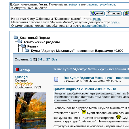
Добро пожаловать,
Гость
. Пожалуйста,
войдите
или
зарегистрируйтесь
.
07 Августа 2026, 02:38:56
Новости:
Книгу С.Доронина "Квантовая магия" читать
здесь
Материалы старого сайта "Физика Магии" доступны для просмотра
здесь
О замеченных глюках просьба писать на почту
quantmag@mail.ru
Квантовый Портал
Тематические разделы
Религия
Культ "Адептус Механикус" - вселенная Вархаммер 40.000
Страниц:
1
[
2
]
3
4
...
27
Все
Тема: Культ "Адептус Механикус" - вселенная 
Автор
Quangel
Re: Культ "Адептус Механикус" - вселен
Ветеран
«
Ответ #15 :
20 Июня 2009, 22:15:32 »
Сообщений: 7733
Цитата: migus от 20 Июня 2009, 21:55:18
Когда я приобрёл свою первую машину... лет так 
взаимосвязанная система, тем более её "сознател
с иными "эгрегорами"...
В своем посте в группе Механикумов вконтакте я 
отличается ангел...
Кубит человеческого сознан
как душа машины - чистая негаэнтропия.
СИД 
такую структуру "шаблоном". Некое ограниченное 
структуры механизма и человека - идеальные си