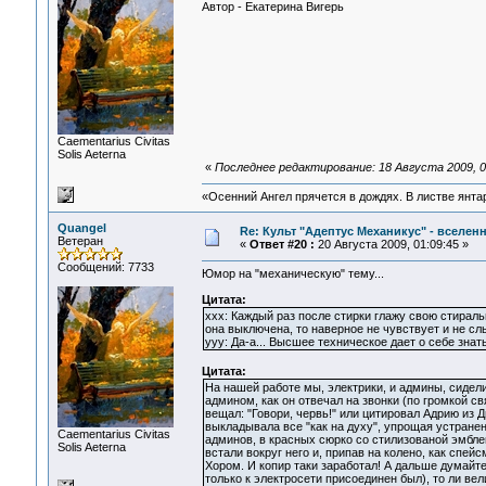
Автор - Екатерина Вигерь
Сaementarius Civitas
Solis Aeterna
«
Последнее редактирование: 18 Августа 2009, 03:
«Осенний Ангел прячется в дождях. В листве янтарн
Quangel
Re: Культ "Адептус Механикус" - вселен
Ветеран
«
Ответ #20 :
20 Августа 2009, 01:09:45 »
Сообщений: 7733
Юмор на "механическую" тему...
Цитата:
xxx: Каждый раз после стирки глажу свою стираль
она выключена, то наверное не чувствует и не слы
yyy: Да-а... Высшее техническое дает о себе знать.
Цитата:
На нашей работе мы, электрики, и админы, сидели
админом, как он отвечал на звонки (по громкой с
вещал: "Говори, червь!" или цитировал Адрию из Д
выкладывала все "как на духу", упрощая устране
Сaementarius Civitas
админов, в красных сюрко со стилизованой эмблем
Solis Aeterna
встали вокруг него и, припав на колено, как спе
Хором. И копир таки заработал! А дальше думайте 
только к электросети присоединен был), то ли велик