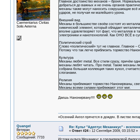
Главное достоинство механов – броня. Нормальны
добраться до важных и не очень органов практич
механы также могут наносить сокрушающие всё и
ударов, не получая ни малейшего урона.
Внешний вид
Сaementarius Civitas
Механы в большинстве своём состоят из металла,
Solis Aeterna
химический элемент, который обладает металлич
вполне удовлетворяет тот факт, что металлов в 
электроники и нанотехнологий. Как ОНО ВСЁ в су
Политический строй
Слово «политический» тут не главное. Главное –
Потому что так легче приблизить торжество Нано
Культура
Механы любят metal. Все стили сразу, причём одн
механы любят читать. Про metal. Также механы лю
собрана большая коллекция таких кукол, считает
слоганами.
Религия
Механы приближают торжество Нанонирваны, свет
Механы всеми силами приближают этот миг.
Даешь Нанонирвану!!!!
«Осенний Ангел прячется в дождях. В листве янтарн
Quangel
Re: Культ "Адептус Механикус" - вселен
Ветеран
«
Ответ #24 :
12 Сентября 2009, 03:15:52 »
Сообщений: 7733
Истоки культа Механикус в средневековой филос