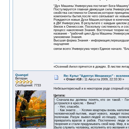
"Дух Машины Универсума постигает Бога-Машину"
Постулируется главная движущая сила Универсума,
свойства системности Омнисии,которое принципи
компоненты бытия,после чего связывает их новы
Рождаются новые Духи Машин,которые в конечном
в ДМ Универсума. В результате с каждым циклом 
близок к Омнисссии. Поскольку системность и сос
процесс накопления Знания. Восточные теории на
название - "рабочий цикл Духа Машины Универсу
умножении Знания.
Высшая форма Знания - информация,перешедшая и
ощущение
связи всего Универсума через Единое начало. "Б
«Осенний Ангел прячется в дождях. В листве янтарн
Quangel
Re: Культ "Адептус Механикус" - вселен
Ветеран
«
Ответ #18 :
11 Августа 2009, 22:33:30 »
Сообщений: 7733
Небезынтересный и в некотором роде спорный отр
Цитата:
- Сначала вы должны понять, кто он такой. - Г
устроился в кресле. - Вина?
- Нет, спасибо.
- Как знаете… - Хозяин квартиры вновь наполнил
человеческий пытлив, ищет нового, жаждет позн
полочкам. Разум вывел людей из пещер, позвол
превратить врагов в рабов. Постепенно люди 
творения и стали придумывать свой мир. Мир, в к
было служить человеку, исполнять его желания и 