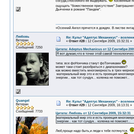
сосуда,способного ее выдержать.
Косвенные по
ощущать "божественное присутствие" Завтрашнего
Дьяченки в романе "Пандем".
«Осенний Ангел прячется в дождях. В листве янтарн
Любовь
Re: Культ "Адептус Механикус" - вселен
Ветеран
«
Ответ #28 :
12 Сентября 2009, 15:32:31 »
Сообщений: 7250
Цитата: Adeptus Mechanicus от 12 Сентября 2009
Я вот думаю,что в точке этой самой технологич
типа: все фоНончика станут фоТончиками
может таки стоит разобраться с диапазонами?
как можно вместить многомерность в трех-мерное
материальный мир это и есть проекция многомерн
энергии... как тот сундук... коленка не поможет.
Quangel
Re: Культ "Адептус Механикус" - вселен
Ветеран
«
Ответ #29 :
12 Сентября 2009, 16:13:31 »
Сообщений: 7733
Цитата: Любовь от 12 Сентября 2009, 15:32:31
материальный мир это и есть проекция многомерн
энергии... как тот сундук... коленка не поможет...
Люб,проще надо быть,и люди к тебе потянутся.