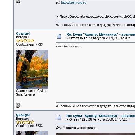
(c)
http://bash.org.ru
«
Последнее редактирование: 20 Августа 2009, 23:
«Осенний Ангел прячется в дождях. В листве янтарн
Quangel
Re: Культ "Адептус Механикус" - вселен
Ветеран
«
Ответ #21 :
23 Августа 2009, 00:36:34 »
Сообщений: 7733
Лик Омниссии...
Сaementarius Civitas
Solis Aeterna
«Осенний Ангел прячется в дождях. В листве янтарн
Quangel
Re: Культ "Адептус Механикус" - вселен
Ветеран
«
Ответ #22 :
26 Августа 2009, 14:37:16 »
Сообщений: 7733
Дух Машины цивилизации...