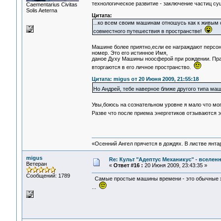
технологическое развитие - заключение частиц 
Сaementarius Civitas
Solis Aeterna
Цитата:
...ко всем своим машинам отношусь как к живым 
совместного путешествия в пространстве!
Машине более приятно,если ее награждают перс
номер. Это его истинное Имя,
даное Духу Машины ноосферой при рождении. Пра
вторгаются в его личное пространство.
Цитата: migus от 20 Июня 2009, 21:55:18
Но Андрей, тебе наверное ближе другого типа м
Увы,боюсь на сознательном уровне я мало что мо
Разве что после приема энергетиков отзываются 
«Осенний Ангел прячется в дождях. В листве янтарн
migus
Re: Культ "Адептус Механикус" - вселен
Ветеран
«
Ответ #16 :
20 Июня 2009, 23:43:35 »
Сообщений: 1789
Самые простые машины времени - это обычные хол
...