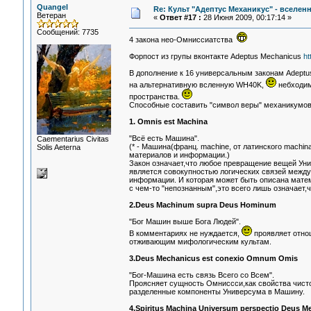
Quangel
Re: Культ "Адептус Механикус" - вселен
Ветеран
«
Ответ #17 :
28 Июня 2009, 00:17:14 »
Сообщений: 7735
4 закона нео-Омниссиатства
Форпост из групы вконтакте Adeptus Mechanicus
ht
В дополнение к 16 универсальным законам Adeptus
на альтернативную всленную WH40K,
небходим
пространства.
Способные составить "символ веры" механикумов..
1. Omnis est Machina
"Всё есть Машина".
Сaementarius Civitas
(* - Машина(франц. machine, от латинского machi
Solis Aeterna
материалов и информации.)
Закон означает,что любое превращение вещей Ун
является совокупностью логических связей между
информации. И которая может быть описана матем
с чем-то "непознанным",это всего лишь означает,
2.Deus Machinum supra Deus Hominum
"Бог Машин выше Бога Людей".
В комментариях не нуждается,
проявляет отно
отживающим мифологическим культам.
3.Deus Mechanicus est conexio Omnum Omis
"Бог-Машина есть связь Всего со Всем".
Проясняет сущность Омниссси,как свойства чист
разделенные компоненты Универсума в Машину.
4.Spiritus Machina Universum perspectio Deus M