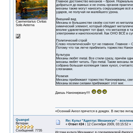
Главное достоинство механов – броня. Нормальны
добраться до важных и не очень органов практич
механы также могут наносить сокрушающие всё и
ударов, не получая ни малейшего урона.
Внешний вид
Сaementarius Civitas
Механы в большинстве своём состоят из металла,
Solis Aeterna
химический элемент, который обладает металлич
вполне удовлетворяет тот факт, что металлов в 
электроники и нанотехнологий. Как ОНО ВСЁ в су
Политический строй
Слово «политический» тут не главное. Главное –
Потому что так легче приблизить торжество Нано
Культура
Механы любят metal. Все стили сразу, причём одн
механы любят читать. Про metal. Также механы лю
собрана большая коллекция таких кукол, считает
слоганами.
Религия
Механы приближают торжество Нанонирваны, свет
Механы всеми силами приближают этот миг.
Даешь Нанонирвану!!!!
«Осенний Ангел прячется в дождях. В листве янтарн
Quangel
Re: Культ "Адептус Механикус" - вселен
Ветеран
«
Ответ #24 :
12 Сентября 2009, 03:15:52 »
Сообщений: 7735
Истоки культа Механикус в средневековой филос