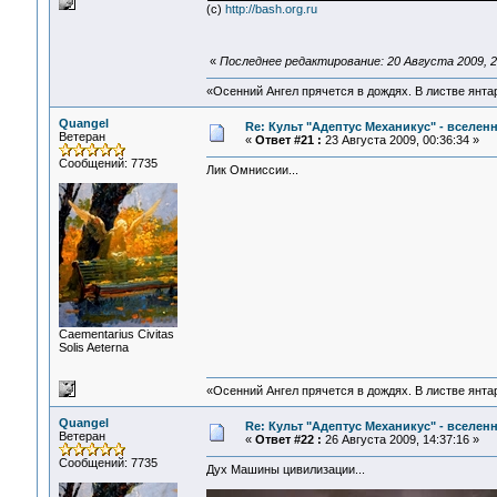
(c)
http://bash.org.ru
«
Последнее редактирование: 20 Августа 2009, 23:
«Осенний Ангел прячется в дождях. В листве янтарн
Quangel
Re: Культ "Адептус Механикус" - вселен
Ветеран
«
Ответ #21 :
23 Августа 2009, 00:36:34 »
Сообщений: 7735
Лик Омниссии...
Сaementarius Civitas
Solis Aeterna
«Осенний Ангел прячется в дождях. В листве янтарн
Quangel
Re: Культ "Адептус Механикус" - вселен
Ветеран
«
Ответ #22 :
26 Августа 2009, 14:37:16 »
Сообщений: 7735
Дух Машины цивилизации...