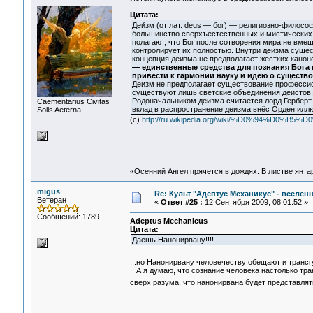
Цитата:
Деи́зм (от лат. deus — бог) — религиозно-филос
большинство сверхъестественных и мистических 
полагают, что Бог после сотворения мира не вмеш
контролирует их полностью. Внутри деизма сущес
концепция деизма не предполагает жестких канон
— единственные средства для познания Бога 
привести к гармонии науку и идею о существо
Деизм не предполагает существование профессио
существуют лишь светские объединения деистов,
Родоначальником деизма считается лорд Герберт
Сaementarius Civitas
вклад в распространение деизма внёс Орден илл
Solis Aeterna
(с)
http://ru.wikipedia.org/wiki/%D0%94%D0%
«Осенний Ангел прячется в дождях. В листве янтарн
migus
Re: Культ "Адептус Механикус" - вселен
Ветеран
«
Ответ #25 :
12 Сентября 2009, 08:01:52 »
Сообщений: 1789
Adeptus Mechanicus
Цитата:
Даешь Нанонирвану!!!!
...но Нанонирвану человечеству обещают и трансг
А я думаю, что сознание человека настолько тра
сверх разума, что нанонирвана будет представля