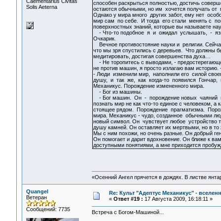
Сaementarius Civitas
способен раскрыться полностью, достичь соверш
Solis Aeterna
остаются обычными, но им хочется получать от 
Однако у мира много других забот, ему нет особо
мир сам по себе. И тогда его стали менять с 
поверхностных знаний, которые вы называете нау
- Что-то подобное я и ожидал услышать, - яз
Очкарик.
Вечное противостояние науки и религии. Сейчас
что мы зря спустились с деревьев. Что должны б
медитировать, достигая совершенства духа…
- Не торопитесь с выводами, - предостерегающе
не против машин, я просто излагаю вам историю. -
- Люди изменили мир, наполнили его силой свое
душу, и так же, как когда-то появился Гончар,
Механикус. Порождение измененного мира.
- Бог из машины.
- Бог машин. Он - порождение новых чаяний 
познать мир не как что-то единое с человеком, а 
стоящее рядом. Порождение прагматизма. Пор
мира. Механикус - чудо, созданное обычными лю
новый символ. Он чувствует любое устройство т
душу камней. Он оставляет их мертвыми, но в то
Мы с ним похожи, но очень разные. Он добрый ге
Он помогает и дарит вдохновение. Он ближе к ва
доступными понятиями, а мне приходится пробуж
«Осенний Ангел прячется в дождях. В листве янтарн
Quangel
Re: Культ "Адептус Механикус" - вселен
Ветеран
«
Ответ #19 :
17 Августа 2009, 16:18:11 »
Сообщений: 7735
Встреча с Богом-Машиной...