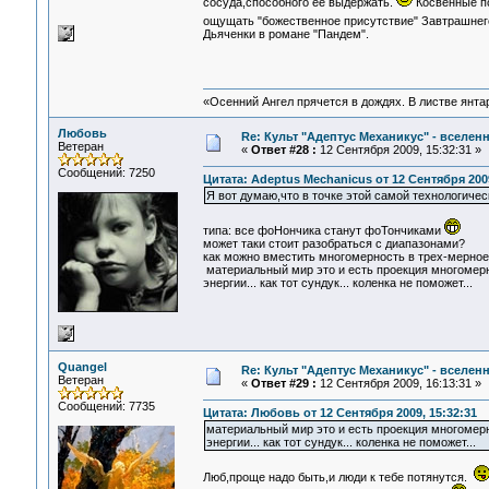
сосуда,способного ее выдержать.
Косвенные по
ощущать "божественное присутствие" Завтрашнего
Дьяченки в романе "Пандем".
«Осенний Ангел прячется в дождях. В листве янтарн
Любовь
Re: Культ "Адептус Механикус" - вселен
Ветеран
«
Ответ #28 :
12 Сентября 2009, 15:32:31 »
Сообщений: 7250
Цитата: Adeptus Mechanicus от 12 Сентября 2009
Я вот думаю,что в точке этой самой технологич
типа: все фоНончика станут фоТончиками
может таки стоит разобраться с диапазонами?
как можно вместить многомерность в трех-мерное
материальный мир это и есть проекция многомерн
энергии... как тот сундук... коленка не поможет.
Quangel
Re: Культ "Адептус Механикус" - вселен
Ветеран
«
Ответ #29 :
12 Сентября 2009, 16:13:31 »
Сообщений: 7735
Цитата: Любовь от 12 Сентября 2009, 15:32:31
материальный мир это и есть проекция многомерн
энергии... как тот сундук... коленка не поможет...
Люб,проще надо быть,и люди к тебе потянутся.