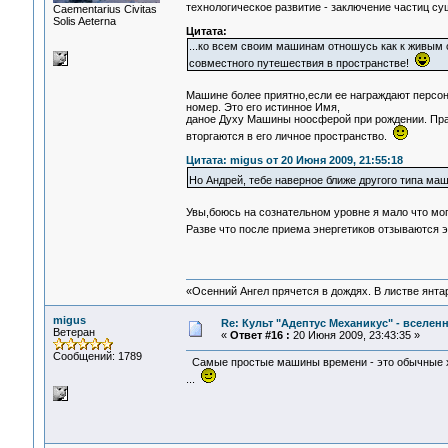
технологическое развитие - заключение частиц 
Сaementarius Civitas
Solis Aeterna
Цитата:
...ко всем своим машинам отношусь как к живым 
совместного путешествия в пространстве!
Машине более приятно,если ее награждают перс
номер. Это его истинное Имя,
даное Духу Машины ноосферой при рождении. Пра
вторгаются в его личное пространство.
Цитата: migus от 20 Июня 2009, 21:55:18
Но Андрей, тебе наверное ближе другого типа м
Увы,боюсь на сознательном уровне я мало что мо
Разве что после приема энергетиков отзываются 
«Осенний Ангел прячется в дождях. В листве янтарн
migus
Re: Культ "Адептус Механикус" - вселен
Ветеран
«
Ответ #16 :
20 Июня 2009, 23:43:35 »
Сообщений: 1789
Самые простые машины времени - это обычные хол
...