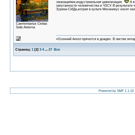
эманациями,индустриальная цивилизация.
А в
запутанности человечества и ЧЗСУ. В результате
Зурека-СИДа,котрая в культе Механикус носит наз
Сaementarius Civitas
Solis Aeterna
«Осенний Ангел прячется в дождях. В листве янтарн
Страниц:
1
[
2
]
3
4
...
27
Все
Powered by SMF 1.1.10