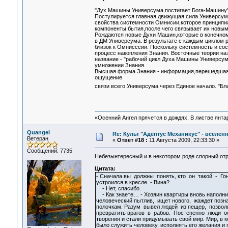
"Дух Машины Универсума постигает Бога-Машину"
Постулируется главная движущая сила Универсума,
свойства системности Омнисии,которое принципи
компоненты бытия,после чего связывает их новы
Рождаются новые Духи Машин,которые в конечном
в ДМ Универсума. В результате с каждым циклом 
близок к Омнисссии. Поскольку системность и сос
процесс накопления Знания. Восточные теории на
название - "рабочий цикл Духа Машины Универсу
умножении Знания.
Высшая форма Знания - информация,перешедшая и
ощущение
связи всего Универсума через Единое начало. "Б
«Осенний Ангел прячется в дождях. В листве янтарн
Quangel
Re: Культ "Адептус Механикус" - вселен
Ветеран
«
Ответ #18 :
11 Августа 2009, 22:33:30 »
Сообщений: 7735
Небезынтересный и в некотором роде спорный отр
Цитата:
- Сначала вы должны понять, кто он такой. - Г
устроился в кресле. - Вина?
- Нет, спасибо.
- Как знаете… - Хозяин квартиры вновь наполнил
человеческий пытлив, ищет нового, жаждет позн
полочкам. Разум вывел людей из пещер, позвол
превратить врагов в рабов. Постепенно люди 
творения и стали придумывать свой мир. Мир, в к
было служить человеку, исполнять его желания и 