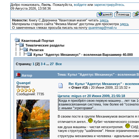
Добро пожаловать,
Гость
. Пожалуйста,
войдите
или
зарегистрируйтесь
.
09 Августа 2026, 13:58:36
Новости:
Книгу С.Доронина "Квантовая магия" читать
здесь
Материалы старого сайта "Физика Магии" доступны для просмотра
здесь
О замеченных глюках просьба писать на почту
quantmag@mail.ru
Квантовый Портал
Тематические разделы
Религия
Культ "Адептус Механикус" - вселенная Вархаммер 40.000
Страниц:
1
[
2
]
3
4
...
27
Все
Тема: Культ "Адептус Механикус" - вселенная 
Автор
Quangel
Re: Культ "Адептус Механикус" - вселен
Ветеран
«
Ответ #15 :
20 Июня 2009, 22:15:32 »
Сообщений: 7735
Цитата: migus от 20 Июня 2009, 21:55:18
Когда я приобрёл свою первую машину... лет так 
взаимосвязанная система, тем более её "сознател
с иными "эгрегорами"...
В своем посте в группе Механикумов вконтакте я 
отличается ангел...
Кубит человеческого сознан
как душа машины - чистая негаэнтропия.
СИД 
такую структуру "шаблоном". Некое ограниченное 
структуры механизма и человека - идеальные си