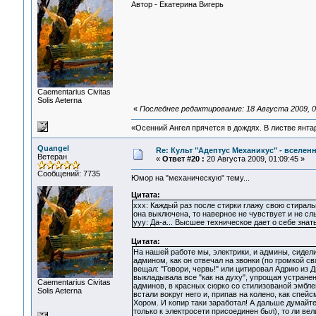
Автор - Екатерина Вигерь
Сaementarius Civitas
Solis Aeterna
«
Последнее редактирование: 18 Августа 2009, 03:
«Осенний Ангел прячется в дождях. В листве янтарн
Quangel
Re: Культ "Адептус Механикус" - вселен
Ветеран
«
Ответ #20 :
20 Августа 2009, 01:09:45 »
Сообщений: 7735
Юмор на "механическую" тему...
Цитата:
xxx: Каждый раз после стирки глажу свою стираль
она выключена, то наверное не чувствует и не слы
yyy: Да-а... Высшее техническое дает о себе знать.
Цитата:
На нашей работе мы, электрики, и админы, сидели
админом, как он отвечал на звонки (по громкой с
вещал: "Говори, червь!" или цитировал Адрию из Д
выкладывала все "как на духу", упрощая устране
Сaementarius Civitas
админов, в красных сюрко со стилизованой эмблем
Solis Aeterna
встали вокруг него и, припав на колено, как спе
Хором. И копир таки заработал! А дальше думайте 
только к электросети присоединен был), то ли велик