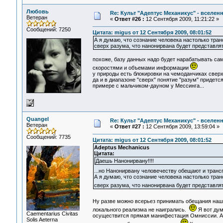
Любовь
Re: Культ "Адептус Механикус" - вселен
Ветеран
«
Ответ #26 :
12 Сентября 2009, 11:21:22 »
Сообщений: 7250
Цитата: migus от 12 Сентября 2009, 08:01:52
А я думаю, что сознание человека настолько тра
сверх разума, что нанонирвана будет представлят
похоже, базу данных надо будет нарабатывать са
скоростями и объемами информации
у природы есть блокировки на чемоданчиках сверх р
да и в диапазоне "сверх" понятие "разум" придется
примере с мальчиком-дауном у Мессинга...
Quangel
Re: Культ "Адептус Механикус" - вселен
Ветеран
«
Ответ #27 :
12 Сентября 2009, 13:59:04 »
Сообщений: 7735
Цитата: migus от 12 Сентября 2009, 08:01:52
Adeptus Mechanicus
Цитата:
Даешь Нанонирвану!!!!
...но Нанонирвану человечеству обещают и трансг
А я думаю, что сознание человека настолько тра
сверх разума, что нанонирвана будет представля
Ну разве можно всерьез принимать обещания наш
локального реализма не наигрались.
Я вот дум
Сaementarius Civitas
осуществится прямая манифестация Омниссии. А в
Solis Aeterna