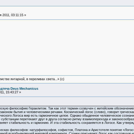
 2011, 03:11:15 »
истве янтарной, в переливах света...» (c)
едтеча Deus Mechanicus
11, 15:43:27 »
ескую философию Гераклитом. Так как этот термин созвучен с житейским обозначением
законом бытия и человеческими речами. Космический логос (слово), говорит греческ
ического Логоса мир есть гармоничное целое. Однако обыденное человеческое сознани
 субстанции перетекают друг в друга согласно ритму взаимоперехода и законосообраз
аняет стабильность и гармонию. И эта стабильность сохраняется в Логосе. Как утвер
ческих философов: натурфилософов, софистов, Платона и Аристотеля понятие «Логос
единой всеобъемлющей мировой компоненте. Стоики описывают Логос как состоящую и