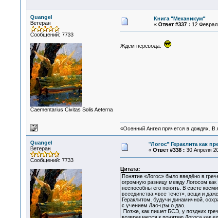
Quangel
Книга "Механикум"
Ветеран
«
Ответ #337 :
12 Февраля
Сообщений: 7733
Ждем перевода.
Сaementarius Civitas Solis Aeterna
«Осенний Ангел прячется в дождях. В л
Quangel
"Логос" Гераклита как пр
Ветеран
«
Ответ #338 :
30 Апреля 20
Сообщений: 7733
Цитата:
Понятие «Логос» было введёно в греч
огромную разницу между Логосом как 
неспособны его понять. В свете косм
всеединства «всё течёт», вещи и даже
Гераклитом, будучи динамичной, сохр
с учением Лао-цзы о дао.
Позже, как пишет БСЭ, у поздних гре
возвращается к понятию Логоса как 