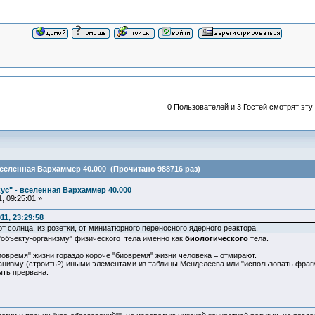
0 Пользователей и 3 Гостей смотрят эту
вселенная Вархаммер 40.000 (Прочитано 988716 раз)
ус" - вселенная Вархаммер 40.000
, 09:25:01 »
1, 23:29:58
т солнца, из розетки, от миниатюрного переносного ядерного реактора.
"объекту-организму" физического тела именно как
биологического
тела.
иовремя" жизни гораздо короче "биовремя" жизни человека = отмирают.
анизму (строить?) иными элементами из таблицы Менделеева или "использовать фраг
быть прервана.