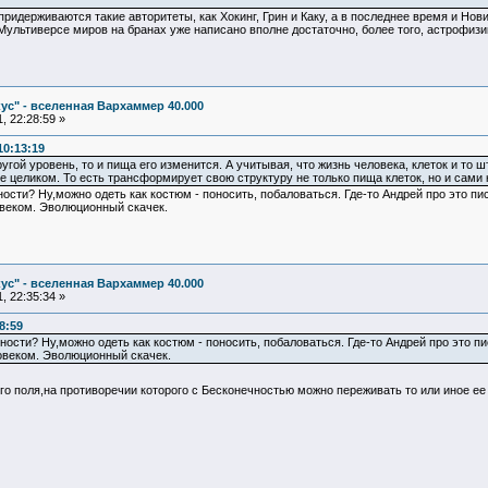
 придерживаются такие авторитеты, как Хокинг, Грин и Каку, а в последнее время и Нов
льтиверсе миров на бранах уже написано вполне достаточно, более того, астрофизик
ус" - вселенная Вархаммер 40.000
, 22:28:59 »
10:13:19
угой уровень, то и пища его изменится. А учитывая, что жизнь человека, клеток и то 
 целиком. То есть трансформирует свою структуру не только пища клеток, но и сами кл
сти? Ну,можно одеть как костюм - поносить, побаловаться. Где-то Андрей про это пис
овеком. Эволюционный скачек.
ус" - вселенная Вархаммер 40.000
, 22:35:34 »
8:59
сти? Ну,можно одеть как костюм - поносить, побаловаться. Где-то Андрей про это пи
овеком. Эволюционный скачек.
ого поля,на противоречии которого с Бесконечностью можно переживать то или иное ее