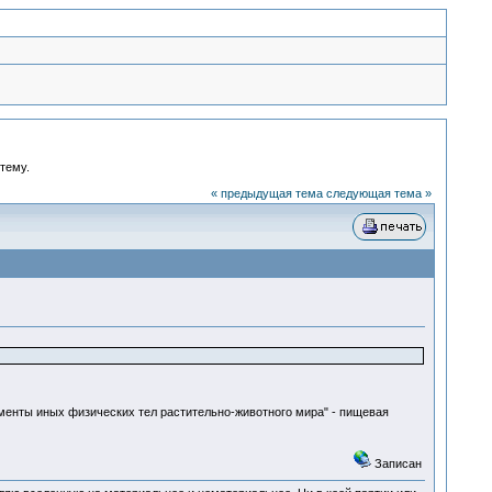
 тему.
« предыдущая тема
следующая тема »
менты иных физических тел растительно-животного мира" - пищевая
Записан