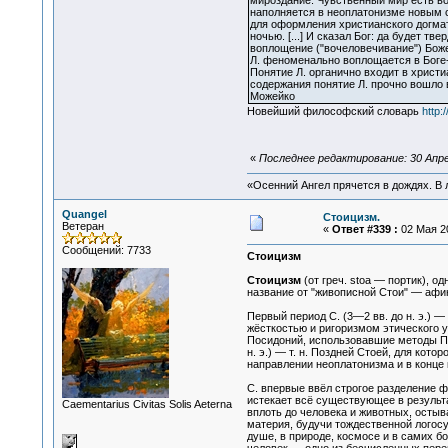
мироздание. Чувственный мир есть во
наполняется в неоплатонизме новым с
для оформления христианского догмата 
ночью. [...] И сказал Бог: да будет тв
воплощение ("вочеловечивание") Божес
Л. феноменально воплощается в Боге-С
Понятие Л. органично входит в христ
содержания понятие Л. прочно вошло 
Можейко
Новейший философский словарь
http:
«
Последнее редактирование: 30 Апрел
«Осенний Ангел прячется в дождях. В л
Quangel
Стоицизм.
Ветеран
«
Ответ #339 :
02 Мая 20
Сообщений: 7733
Стоицизм
Стоицизм
(от греч. stoa — портик), 
название от "живописной Стои" — афин
Первый период С. (3—2 вв. до н. э.) —
жёсткостью и ригоризмом этического у
Посидоний, использовавшие методы Пла
н. э.) — т. н. Поздней Стоей, для кот
направлении неоплатонизма и в конце 
С. впервые ввёл строгое разделение фи
истекает всё существующее в результа
Сaementarius Civitas Solis Aeterna
вплоть до человека и животных, остыв
материя, будучи тождественной логос
душе, в природе, космосе и в самих б