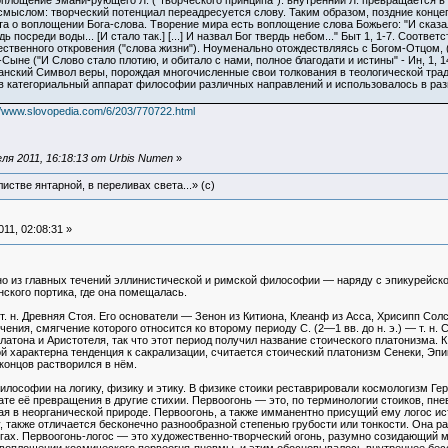
площение эмани-рующего Л. ("творческого принципа"): внутренний Л. превращается в 
мыслом: творческий потенциал переадресуется слову. Таким образом, поздние конце
о воплощении Бога-слова. Творение мира есть воплощение слова Божьего: "И сказал Бог
ердь посреди воды... [И стало так.] [...] И назвал Бог твердь небом..." Быт 1, 1-7. Соо
твенного откровения ("слова жизни"). Ноуменально отождествляясь с Богом-Отцом, ("В
ыне ("И Слово стало плотию, и обитало с нами, полное благодати и истины" - Ин, 1, 
ианский Символ веры, порождая многочисленные свои толкования в теологической трад
в категориальный аппарат философии различных направлений и использовалось в разноо
//www.slovopedia.com/6/203/770722.html
я 2011, 16:18:13 от Urbis Numen
»
истве янтарной, в переливах света...» (c)
11, 02:08:31 »
одно из главных течений эллинистической и римской философии — наряду с эпикурейс
ского портика, где она помещалась.
 т. н. Древняя Стоя. Его основатели — Зенон из Китиона, Клеанф из Асса, Хрисипп Сол
чения, смягчение которого относится ко второму периоду С. (2—1 вв. до н. э.) — т. н
тона и Аристотеля, так что этот период получил название стоического платонизма. К
орой характерна тенденция к сакрализации, считается стоический платонизм Сенеки, Э
концов растворился в нём.
лософии на логику, физику и этику. В физике стоики реставрировали космологизм Гера
те её превращения в другие стихии. Первоогонь — это, по терминологии стоиков, пнев
ая в неорганической природе. Первоогонь, а также имманентно присущий ему логос и
у, также отличается бесконечно разнообразной степенью грубости или тонкости. Она 
огах. Первоогонь-логос — это художественно-творческий огонь, разумно созидающий м