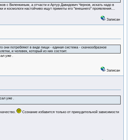
иков с Виленкиным, а отчасти и Артур Давидович Чернов, искать надо в
и и космологи настойчиво ищут приметы его "внешнего" проявления....
Записан
што они потребляют в виде пищи - единая система - скачкообразное
етки, и человек, который из них состоит.
ал уже .
Записан
сал уже .
 качество.
Сознание избавится только от принудительной зависимости