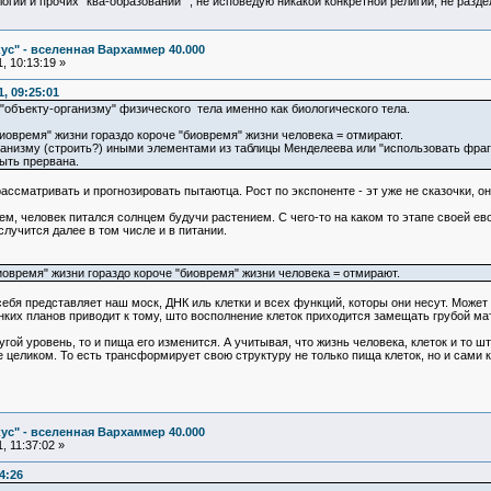
логии и прочих "ква-образований"", не исповедую никакой конкретной религии, не раз
ус" - вселенная Вархаммер 40.000
, 10:13:19 »
, 09:25:01
"объекту-организму" физического тела именно как биологического тела.
иовремя" жизни гораздо короче "биовремя" жизни человека = отмирают.
анизму (строить?) иными элементами из таблицы Менделеева или "использовать фраг
быть прервана.
ассматривать и прогнозировать пытаютца. Рост по экспоненте - эт уже не сказочки, он
м, человек питался солнцем будучи растением. С чего-то на каком то этапе своей ево
случится далее в том числе и в питании.
иовремя" жизни гораздо короче "биовремя" жизни человека = отмирают.
 себя представляет наш моск, ДНК иль клетки и всех функций, которы они несут. Может
их планов приводит к тому, што восполнение клеток приходится замещать грубой мат
угой уровень, то и пища его изменится. А учитывая, что жизнь человека, клеток и то ш
целиком. То есть трансформирует свою структуру не только пища клеток, но и сами кл
ус" - вселенная Вархаммер 40.000
, 11:37:02 »
4:26