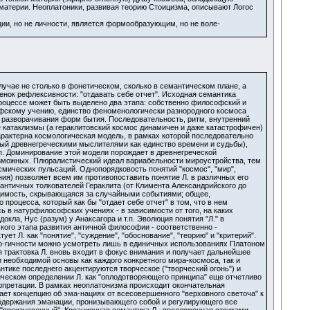
 материи. Неоплатоники, развивая теорию Стоицизма, описывают Логос
ии, но не личности, является формообразующим, но не воле-
лучае не столько в фонетическом, сколько в семантическом плане, а
енок рефлексивности: "отдавать себе отчет". Исходная семантика
роцессе может быть выделено два этапа: собственно философский и
офскому учению, единство феноменологически разнородного космоса
 разворачивания форм бытия. Последовательность, ритм, внутренний
 катаклизмы (а гераклитовский космос динамичен и даже катастрофичен)
рактерна космологическая модель, в рамках которой последовательно
емый древнегреческими мыслителями как единство времени и судьбы),
.п. Доминирование этой модели порождает в древнегреческой
возможных. Плюралистический идеал вариабельности мироустройства, тем
смических пульсаций. Однопорядковость понятий "космос", "мир",
ия) позволяет всем им противопоставить понятие Л. в различных его
 античных толкователей Гераклита (от Климента Александрийского до
одимость, скрывающаяся за случайными событиями; общее,
процесса, который как бы "отдает себе отчет" в том, что в нем
в натурфилософских учениях - в зависимости от того, на каких
ла, Нус (разум) у Анаксагора и т.п. Эволюция понятия "Л." в
ого этапа развития античной философии - соответственно -
т Л. как "понятие", "суждение", "обоснование", "теорию" и "критерий".
толо-гичности можно усмотреть лишь в единичных использованиях Платоном
я трактовка Л. вновь входит в фокус внимания и получает дальнейшее
и необходимой основы как каждого конкретного мира-космоса, так и
тике последнего акцентируются творческое ("творческий огонь") и
ическом определении Л. как "оплодотворяющего принципа" еще отчетливо
ерпретации. В рамках неоплатонизма происходит окончательная
ает концепцию об эма-нациях от всесовершенного "верховного светоча" к
одержания эманации, пронизывающего собой и регулирующего все