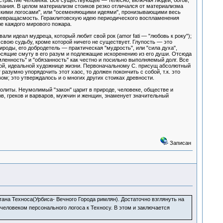
трастие человека. Всё существующее — телесно, включая людей, богов,
вания. В целом материализм стоиков резко отличался от материализма
ескими логосами", или "осеменяющими идеями", пронизывающими весь
ревращасмость. Гераклитовскую идею периодического воспламенения
е каждого мирового пожара.
али идеал мудреца, который любит свой рок (amor fati — "любовь к року");
е свою судьбу, кроме которой ничего не существует. Глупость — это
ды, его добродетель — практическая "мудрость", или "сила духа",
осящие смуту в его разум и подлежащие искоренению из его души. Отсюда
ленность" и "обязанность" как честно и посильно выполняемый долг. Все
ной, идеальной художнице жизни. Первоначальному С. присущ абсолютный
азумно упорядочить этот хаос, то должен покончить с собой, т.к. это
ом; это утверждалось и о многих других стоиках древности.
политы. Неумолимый "закон" царит в природе, человеке, обществе и
в, греков и варваров, мужчин и женщин, знаменует значительный
Записан
ана Техноса(Урбиса- Вечного Города римлян). Достаточно взглянуть на
 человеком персонального логоса к Техносу. В этом и заключается