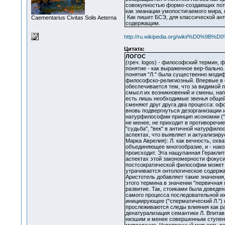
совокупностью формо-создающих потен
как эманации умопостигаемого мира,
Как пишет БСЭ, для классической ант
Сaementarius Civitas Solis Aeterna
содержащим.
http://ru.wikipedia.org/wiki/%D0
Цитата:
ЛОГОС
(греч. logos) - философский термин,
понятие - как выраженное вер-бально
понятия "Л." была существенно модиф
философско-религиозный. Впервые в 
обеспечивается тем, что за видимой 
смысл их возникновений и смены, нап
есть лишь необходимые звенья общей 
сменяют друг друга два процесса: оф
вновь подвергнуться дезорганизации и
натурфилософии принцип исономии ("н
не менее, не приходит в противоречи
"судьба", "век" в античной натурфил
аспектах, что выявляет и актуализир
Марка Аврелия): Л. как вечность, ох
объединяющее многообразие, и - након
происходит. Эта нащупанная Гераклит
аспектах этой закономерности фокусир
постсократической философии может 
утрачивается онтологическое содержан
Аристотель добавляет такие значения,
этого термина в значении "первичная 
развитие. Так, стоиками была доведен
самого процесса последовательной их
инициирующее ("сперматический Л.") 
прослеживаются следы влияния как ра
денатурализация семантики Л. Впитав
низшим и менее совершенным ступеня