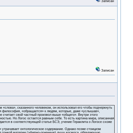
Записан
Записан
 «слова», сказанного человеком, он использовал его чтобы подчеркнуть
ая философия, «обращается» к людям, которые, даже «услышав»,
е считает свой частный произвол выше «общего». Внутри этого
ностью. Но Логос остается равным себе. То есть картина мира, описанная
ждается в соответствующей статье БСЭ, учение Гераклита о Логосе схоже
» утрачивает онтологическое содержание. Однако позже стоицизм
з тонкой материи (эфирно-огненную) душу космоса, обладающую