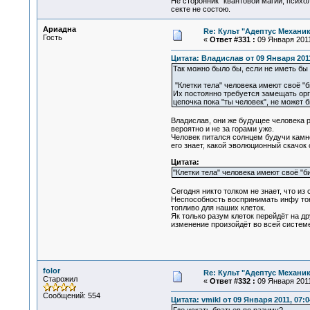
Не сторонник "квантовой магии, психо
секте не состою.
Ариадна
Re: Культ "Адептус Механик
Гость
«
Ответ #331 :
09 Января 2011
Цитата: Владислав от 09 Января 2011
Так можно было бы, если не иметь бы 
"Клетки тела" человека имеют своё "б
Их постоянно требуется замещать орг
цепочка пока "ты человек", не может 
Владислав, они же будущее человека р
вероятно и не за горами уже.
Человек питался солнцем будучи камне
его знает, какой эволюционный скачок 
Цитата:
"Клетки тела" человека имеют своё "б
Сегодня никто толком не знает, что из
Неспособность воспринимать инфу тонк
топливо для наших клеток.
Як только разум клеток перейдёт на др
изменение произойдёт во всей системе 
folor
Re: Культ "Адептус Механик
Старожил
«
Ответ #332 :
09 Января 2011
Сообщений: 554
Цитата: vmikl от 09 Января 2011, 07:0