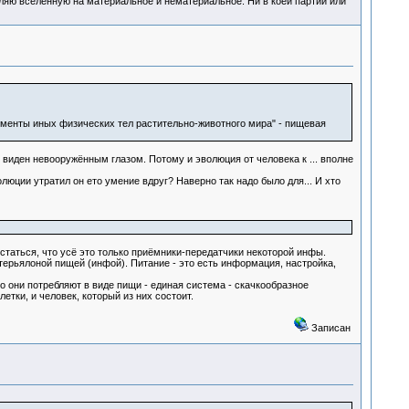
деляю вселенную на материальное и нематериальное. Ни в коей партии или
менты иных физических тел растительно-животного мира" - пищевая
 виден невооружённым глазом. Потому и эволюция от человека к ... вполне
люции утратил он ето умение вдруг? Наверно так надо было для... И хто
 статься, что усё это только приёмники-передатчики некоторой инфы.
ерьялоной пищей (инфой). Питание - это есть информация, настройка,
то они потребляют в виде пищи - единая система - скачкообразное
етки, и человек, который из них состоит.
Записан