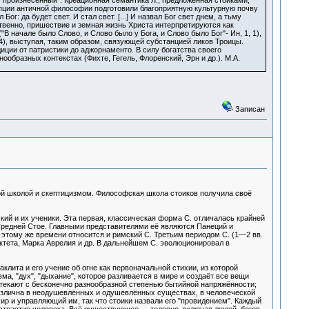
"произнесенный". Креационная семантика Л., предложенная стоиками,
пции античной философии подготовили благоприятную культурную почву
: да будет свет. И стал свет. [...] И назвал Бог свет днем, а тьму
тветственно, пришествие и земная жизнь Христа интерпретируются как
 начале было Слово, и Слово было у Бога, и Слово было Бог"- Ин, 1, 1),
14), выступая, таким образом, связующей субстанцией ликов Троицы.
иции от патристики до аджорнаменто. В силу богатства своего
бразных контекстах (Фихте, Гегель, Флоренский, Эрн и др.). М.А.
Записан
кой школой и скептицизмом. Философская школа стоиков получила своё
ский и их ученики. Эта первая, классическая форма С. отличалась крайней
. Средней Стое. Главными представителями её являются Панеций и
 этому же времени относится и римский С. Третьим периодом С. (1—2 вв.
пиктета, Марка Аврелия и др. В дальнейшем С. эволюционировал в
клита и его учение об огне как первоначальной стихии, из которой
ма, "дух", "дыхание", которое разливается в мире и создаёт все вещи
стекают с бесконечно разнообразной степенью бытийной напряжённости;
различна в неодушевлённых и одушевлённых существах, в человеческой
ир и управляющий им, так что стоики назвали его "провидением". Каждый