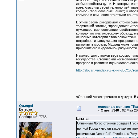
человек — одно из бесчисленных пере
любые свойства души. Некоторые из с
греч. классики своей телеологией, п
космос ("всецелое смешение") и обр
космоса и очищения его стоики сочета
В этике своим ригоризмом стоики были 
творческий "огонь", "провидение" и "р
сумасшествие, состояние, свойственн
которая, по платоновскому образцу, 
основные категории стоической этики 
потребности заслуживают презрения, 
ригоризм в морали. Мудрец может оказ
приобщит его к идеальной разумности 
Наконец, для стоиков весь космос, уп
государстве. Стоический космополити
прогресс в развитии идеи человеческо
http://slovari.yandex.ru/~книги/БСЭ/Сто
«Осенний Ангел прячется в дождях. В л
Quangel
основные понятия "Тех
Ветеран
«
Ответ #340 :
02 Мая 201
Сообщений: 7733
Цитата:
Огненный Логос стоиков создает Нус 
ночной Город - что он такое,как не г
стоическая "amor fati"- "любовь к Рок