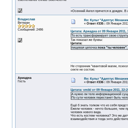
«Осенний Ангел прячется в дождях. В л
Владислав
Re: Культ "Адептус Механик
Ветеран
«
Ответ #335 :
09 Января 2011
Сообщений: 2486
Цитата: Ариадна от 09 Января 2011, 
То есть трансформирует свою структуру
Так показал же буквы:
Цитата:
пищевая цепочка
пока "ты человек"
Не сторонник "квантовой магии, психо
секте не состою.
Ариадна
Re: Культ "Адептус Механик
Гость
«
Ответ #336 :
09 Января 2011
Цитата: vmikl от 09 Января 2011, 22:2
А нужно ли тело информационной сущно
По сути человек перестанет быть чел
Ещё б знать толком что из себя предст
Ежели человек - нечто большее, чем п
человек нового вида.
Что есть костюм человека? Это же дат
взаимодействия и тогда энто действите