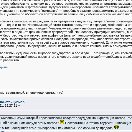
воплощении космического первоогня-пневмы, и этим обосновывалось внутреннее бесс
тоиков объявили нетелесным пустое пространство, место, время и предметы высказы
ровиденциализмом и фатализмом. Художественный первоогонь изливается "сперматич
азующими т. н. космическую "симпатию" — всеобщую взаимопроницаемость и взаимоп
ли с учением об абсолютной повторяемости вещей, лиц, событий и всего космоса посл
близки к киникам, но не разделяли их презрения к науке и культуре. Стоики проповедов
ок" — одно и то же. Не понимающий этого тщетно волнуется и страдает, любя себя, а н
ое подавляющему числу людей. Человек — высшее и наиболее разумное существо приро
мыслится в виде четырёх основных добродетелей. Но человеку присущи и аффекты, вн
— бесстрастие, или отсутствие аффектов (апатия), непоколебимая моральная "выпрям
в этом заключается призыв стоиков к следованию природе, этой абсолютно бесстраст
аться запутанным против своей воли в хаосе жизненных отношений. Если он не может р
мирового целого. По преданию, Зенон из Китиона и Клеанф кончили жизнь самоубийств
равляемый судьбой, есть мировое государство, а все люди — его граждане, или космо
зм, уравнивающий перед лицом этого мирового закона всех людей — свободных и рабо
го равенства.
ицизм/
истве янтарной, в переливах света...» (c)
но-стоицизма".
1, 19:27:21 »
- Мировой Разум,который через человека создает сосуд для манифестации Логоса - тит
орящий в каменном сосуде огонь Логоса?
Соотвественно "техно-теургия" - инвокация
у." А тот - соединяет его с Универсальным Логосом. Все логично до предела.