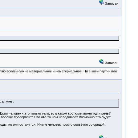
Записан
Записан
деляю вселенную на материальное и нематериальное. Ни в коей партии или
сал уже .
 Если человек - это только тело, то о каком костюме может идти речь?
ли вообще преобразится во что-то нам неведомое? Возможно это будет
оды, но они останутся. Иначе человек просто сольётся со средой