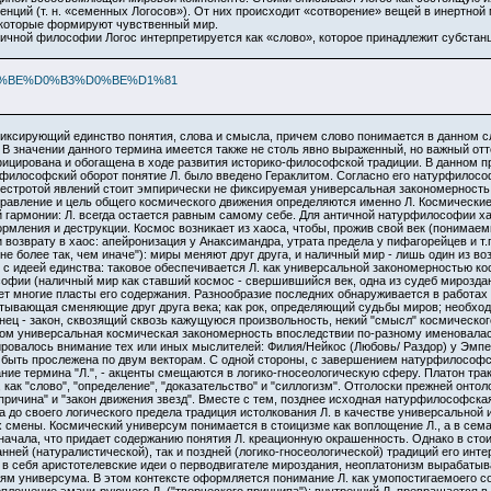
ций (т. н. «семенных Логосов»). От них происходит «сотворение» вещей в инертной
 которые формируют чувственный мир.
ичной философии Логос интерпретируется как «слово», которое принадлежит субстанц
%9B%D0%BE%D0%B3%D0%BE%D1%81
 фиксирующий единство понятия, слова и смысла, причем слово понимается в данном с
. В значении данного термина имеется также не столь явно выраженный, но важный отт
ицирована и обогащена в ходе развития историко-философской традиции. В данном п
философский оборот понятие Л. было введено Гераклитом. Согласно его натурфилос
пестротой явлений стоит эмпирически не фиксируемая универсальная закономерность
равление и цель общего космического движения определяются именно Л. Космические
гармонии: Л. всегда остается равным самому себе. Для античной натурфилософии ха
ормления и деструкции. Космос возникает из хаоса, чтобы, прожив свой век (понима
 возврату в хаос: апейронизация у Анаксимандра, утрата предела у пифагорейцев и т
е более так, чем иначе"): миры меняют друг друга, и наличный мир - лишь один из 
е с идеей единства: таковое обеспечивается Л. как универсальной закономерностью ко
ософии (наличный мир как ставший космос - свершившийся век, одна из судеб мироздан
ует многие пласты его содержания. Разнообразие последних обнаруживается в работах
ватывающая сменяющие друг друга века; как рок, определяющий судьбы миров; необх
ец - закон, сквозящий сквозь кажущуюся произвольность, некий "смысл" космического 
ом универсальная космическая закономерность впоследствии по-разному именовалась 
овалось внимание тех или иных мыслителей: Филия/Нейкос (Любовь/ Раздор) у Эмпедок
быть прослежена по двум векторам. С одной стороны, с завершением натурфилософск
ие термина "Л.", - акценты смещаются в логико-гносеологическую сферу. Платон трактуе
 как "слово", "определение", "доказательство" и "силлогизм". Отголоски прежней он
причина" и "закон движения звезд". Вместе с тем, позднее исходная натурфилософска
а до своего логического предела традиция истолкования Л. в качестве универсальной 
 смены. Космический универсум понимается в стоицизме как воплощение Л., а в семан
начала, что придает содержанию понятия Л. креационную окрашенность. Однако в сто
нней (натуралистической), так и поздней (логико-гносеологической) традиций его инт
 в себя аристотелевские идеи о перводвигателе мироздания, неоплатонизм вырабатыв
м универсума. В этом контексте оформляется понимание Л. как умопостигаемоего с