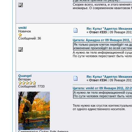
Где искать братьев по разуму?
Скорее всего, коллега, и этого мнения
иномирье. О современном квантовом Му
vmikl
Re: Культ "Адептус Механик
Новичок
«
Ответ #333 :
09 Января 2011
Сообщений: 36
Цитата: Ариадна от 09 Января 2011, 
Як только разум клеток перейдёт на др
изменение произойдёт во всей системе
А нужно ли тело информационной сущно
По сути человек перестанет быть чел
Quangel
Re: Культ "Адептус Механик
Ветеран
«
Ответ #334 :
09 Января 2011
Сообщений: 7733
Цитата: vmikl от 09 Января 2011, 22:2
А нужно ли тело информационной сущно
По сути человек перестанет быть чел
Тело нужно как сгусток контекстуальн
от одного единственного носителя.
Сaementarius Civitas Solis Aeterna