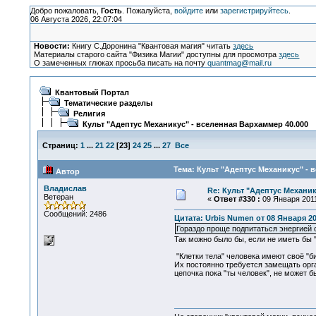
Добро пожаловать,
Гость
. Пожалуйста,
войдите
или
зарегистрируйтесь
.
06 Августа 2026, 22:07:04
Новости:
Книгу С.Доронина "Квантовая магия" читать
здесь
Материалы старого сайта "Физика Магии" доступны для просмотра
здесь
О замеченных глюках просьба писать на почту
quantmag@mail.ru
Квантовый Портал
Тематические разделы
Религия
Культ "Адептус Механикус" - вселенная Вархаммер 40.000
Страниц:
1
...
21
22
[
23
]
24
25
...
27
Все
Тема: Культ "Адептус Механикус" - 
Автор
Владислав
Re: Культ "Адептус Механик
Ветеран
«
Ответ #330 :
09 Января 2011
Сообщений: 2486
Цитата: Urbis Numen от 08 Января 201
Гораздо проще подпитаться энергией о
Так можно было бы, если не иметь бы 
"Клетки тела" человека имеют своё "б
Их постоянно требуется замещать орг
цепочка пока "ты человек", не может 