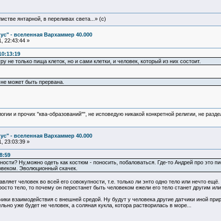
истве янтарной, в переливах света...» (c)
ус" - вселенная Вархаммер 40.000
, 22:43:44 »
10:13:19
 не только пища клеток, но и сами клетки, и человек, который из них состоит.
, не может быть прервана.
логии и прочих "ква-образований"", не исповедую никакой конкретной религии, не раз
ус" - вселенная Вархаммер 40.000
, 23:03:39 »
8:59
сти? Ну,можно одеть как костюм - поносить, побаловаться. Где-то Андрей про это пи
овеком. Эволюционный скачек.
авляет человек во всей его совокупности, т.е. только ли энто одно тело или нечто ещё.
росто тело, то почему он перестанет быть человеком ежели его тело станет другим и
чики взаимодействия с внешней средой. Ну будут у человека другие датчики иной прир
льно уже будет не человек, а соляная кукла, котора растворилась в море...