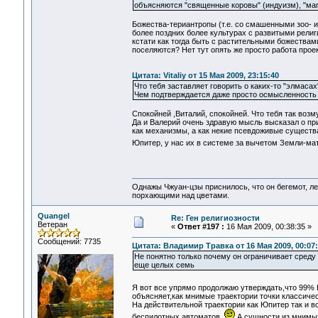
объясняются "священные коровы" (индуизм), "маги
Божества-териантропы (т.е. со смашенными зоо- и
более поздних более культурах с развитыми религ
кстати как тогда быть с растительными божествам
поселяются? Нет тут опять же просто работа про
Цитата: Vitaliy от 15 Мая 2009, 23:15:40
Что тебя заставляет говорить о каких-то "элма
Чем подтверждается даже просто осмысленность р
Спокойней ,Виталий, спокойней. Что тебя так возм
Да и Валерий очень здравую мысль высказал о при
как механизмы, а как некие псевдоживые существа
Юпитер, у нас их в системе за вычетом Земли-м
Однажы Чжуан-цзы приснилось, что он бегемот, л
порхающими над цветами.
Quangel
Re: Ген религиозности
Ветеран
«
Ответ #197 :
16 Мая 2009, 00:38:35 »
Сообщений: 7735
Цитата: Владимир Травка от 16 Мая 2009, 00:07
Не понятно только почему он ограничивает среду
еще целых семь
Я вот все упрямо продолжаю утверждать,что 99%
объясняет,как мнимые траектории точки классичес
На действительной траектории как Юпитер так и в
беспилотных автоматов.
А сущности из мнимы