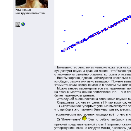
Квантовая
инструменталистка
Большинство этих точек неплохо ложаться на кр
существует наука, а красная линия - это "закон 
отклонения от линейного закона, которым описыв
Все бы хорошо, однако наблюдается несколько то
из общего закона они явно выпадают. Причем выпа
этими точками, которые можно в полном смысле 
Можно заново перемерить все эксперименты, полу
на старых местах они не появляются. Но ... они п
бы не перемеряли данные.
Это случай очень похож на отношение науки и ма
Спрашивается, что тут делать? И как водится, мн
1) Скептики или "упертые" ученые выскажутся за 
что прибор в этот момент был неисправен, а если
теоретические построения, отрицая всё то, что в н
2) "Лже-ученые"
. Эти потребуют выбросить н
прежней предсказательной силы. Например, скажут
утверждения никак не следует место, в котором да