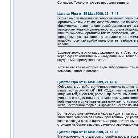
Согласен. Тоже считаю это несущественным.
Цитата: Pipa от 15 Мая 2009, 21:47:43
этом смысле паразитизм элмосов может легко сма
организм хозяина каких-либо токсинов, не пожира
физическом плане человеческий организм для элмо
процессам нервной деятельности, сопровождающи
наш физический организм так же прозрачен, как и 
процессы, протекающие внутри нашего организма.
подобно тому, как грибок предпочитает выбирать д
голове .
Здравое зерно в этих рассуждениях есть. А вот в
чересчур спекулятивными, надуманными. Точнее 
неудачный период творчества.
Хотя то что как некоторые виды заболеваний, так
элмасами вполне согласен.
Цитата: Pipa от 15 Мая 2009, 21:47:43
Обсуждать устройство нечеловеческих сущностей 
лишь то, что они ИНОЙ ПРИРОДЫ, чем человек. В
виде костей, скелетов, рогов и пр. Могли бы с н
условно и продиктовано стремлением удовлетвор
наблюдения и 2) не привлекать понятие потусторо
невещественной форме. А кроме вещества из мате
Вот из этого мне кажется и надо исходить при ис
эволюцию элмасов от самых простейших, до разу
Кстати отсюда можно сделать и предварительные 
стоящие на более высоких ступенях эволюционно
Цитата: Pipa от 15 Мая 2009, 21:47:43
Не исключено, что элмосы способны поселяться не