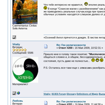
Что тебе интересно не нравится,
вполне реальн
В конце "Сеансов магии с разоблачением" как р
же приводились реальные случаи,когда при тран
обычных условиях находятся слишком далеко от д
Сaementarius Civitas
Solis Aeterna
«Осенний Ангел прячется в дождях. В листве янтарн
Vitaliy
Re: Ген религиозности
Ветеран
«
Ответ #200 :
16 Мая 2009, 10:52:31 »
Сообщений: 5586
Пришло мне в голову такое понятие:
"Мистически
общаться сложно и, в общем, бессодержательно, а 
состояния, пусть даже не полностью...
P.S. Осталось все-таки еще с
элмасами
разобратьс
Материалист
Vitaliy:
SCIES Forum
Glossary
Definitions of Magic
Высш
Любовь
Re: Ген религиозности
Ветеран
«
Ответ #201 :
16 Мая 2009, 11:44:58 »