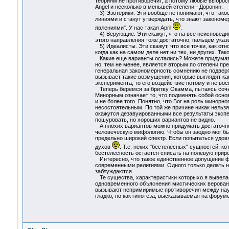
теориям не противоречит, а потому любые выброс
Angel и несколько в меньшей степени - Доронин.
3) Эзотерики. Эти вообще не понимают, что такое
линиями и станут утверждать, что знают закономер
явлениями". У нас такая April
.
4) Верующие. Эти скажут, что на всё неисповеди
этого направления тоже достаточно, пальцем указы
5) Идеалисты. Эти скажут, что все точки, как отн
когда как на самом деле нет ни тех, ни других. Тако
Какие еще варианты остались? Можете придумать с
но, тем не менее, является вторым по степени пре
генеральная закономерность сомнению не подверг
вызывает такие возмущения, которые выглядят ка
эксперимента, то его воздействие потому и не вос
Теперь беремся за бритву Окамма, пытаясь сочи
Минорным означает то, что подменять собой осно
и не более того. Понятно, что Бог на роль минорн
несостоятельным. По той же причине никак нельз
окажутся дезавуированными все результаты экспе
пошуровать, но хороших вариантов не видно.
А плохих вариантов можно придумать достаточно 
человеческую мифологию. Чтобы он заодно мог бы
предельно широкий спектр. Если попытаться удов
духов
. Т.е. неких "бестелесных" сущностей, к
бестелесность остается списать на полевую приро
Интересно, что такое единственное допущение ф
современными религиями. Одного только делать н
заблуждаются.
Те существа, характеристики которыхо я вывела в
одновременного объяснения мистических веровани
вызывают непримиримые противоречия между науч
гладко, но как гипотеза, высказываемая на форуме