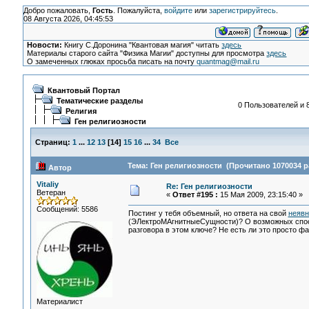
Добро пожаловать,
Гость
. Пожалуйста,
войдите
или
зарегистрируйтесь
.
08 Августа 2026, 04:45:53
Новости:
Книгу С.Доронина "Квантовая магия" читать
здесь
Материалы старого сайта "Физика Магии" доступны для просмотра
здесь
О замеченных глюках просьба писать на почту
quantmag@mail.ru
Квантовый Портал
Тематические разделы
0 Пользователей и 8
Религия
Ген религиозности
Страниц:
1
...
12
13
[
14
]
15
16
...
34
Все
Тема: Ген религиозности (Прочитано 1070034 р
Автор
Vitaliy
Re: Ген религиозности
Ветеран
«
Ответ #195 :
15 Мая 2009, 23:15:40 »
Сообщений: 5586
Постинг у тебя объемный, но ответа на свой
неявн
(ЭЛектроМАгнитныеСущности)? О возможных спос
разговора в этом ключе? Не есть ли это просто ф
Материалист