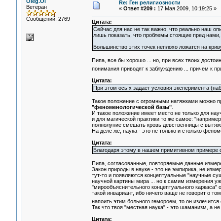
Oleg.Ol
Re: Ген религиозности
Ветеран
«
Ответ #209 :
17 Мая 2009, 10:19:25 »
Сообщений: 2769
Цитата:
Сейчас для нас не так важно, что реально наш о
лишь показать, что проблемы стоящие пред нами,
Большинство этих точек неплохо ложатся на крив
Пипа, все бы хорошо ... но, при всех твоих достои
понимания приводят к заблуждению ... причем к 
Цитата:
При этом ось x задает условия эксперимента (набл
Такое положение с огромными натяжками можно п
"феноменологической базы"
.
И такое положение имеет место не только для нау
и для магической практики то же самое: "наприме
полнолуние смешать кровь девственницы с вытяжко
На деле же, наука - это не только и столько феном
Цитата:
Благодаря этому в нашем примитивном примере су
Пипа, согласованные, повторяемые данные измере
Закон природы в науке - это не эмпирика, не изме
тут-то и появляются концептуальные "научные су
научной картины мира ... но к самим измерения у
"мирообъяснительного концептуального каркаса" о
такой инвариант, ибо ничего ваще не говорит о т
напоить этим больного гемороем, то он излечится
Так что твоя "местная наука" - это шаманизм, а не
Цитата: