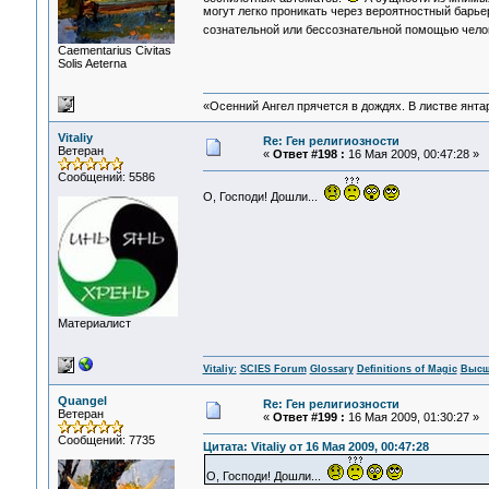
могут легко проникать через вероятностный барье
сознательной или бессознательной помощью чело
Сaementarius Civitas
Solis Aeterna
«Осенний Ангел прячется в дождях. В листве янтарн
Vitaliy
Re: Ген религиозности
Ветеран
«
Ответ #198 :
16 Мая 2009, 00:47:28 »
Сообщений: 5586
О, Господи! Дошли...
Материалист
Vitaliy:
SCIES Forum
Glossary
Definitions of Magic
Высш
Quangel
Re: Ген религиозности
Ветеран
«
Ответ #199 :
16 Мая 2009, 01:30:27 »
Сообщений: 7735
Цитата: Vitaliy от 16 Мая 2009, 00:47:28
О, Господи! Дошли...