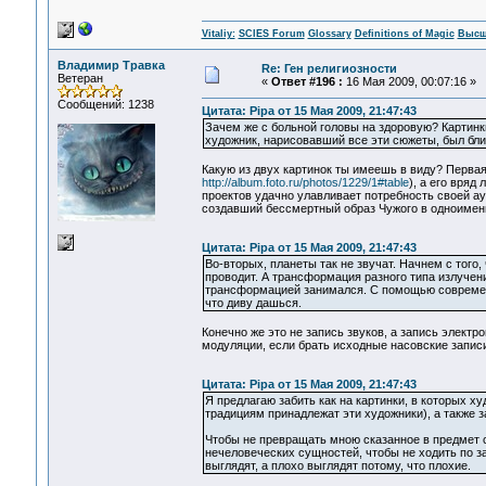
Vitaliy:
SCIES Forum
Glossary
Definitions of Magic
Высш
Владимир Травка
Re: Ген религиозности
Ветеран
«
Ответ #196 :
16 Мая 2009, 00:07:16 »
Сообщений: 1238
Цитата: Pipa от 15 Мая 2009, 21:47:43
Зачем же с больной головы на здоровую? Картинки
художник, нарисовавший все эти сюжеты, был бли
Какую из двух картинок ты имеешь в виду? Перва
http://album.foto.ru/photos/1229/1#table
), а его вряд
проектов удачно улавливает потребность своей ау
создавший бессмертный образ Чужого в одноиме
Цитата: Pipa от 15 Мая 2009, 21:47:43
Во-вторых, планеты так не звучат. Начнем с того,
проводит. А трансформация разного типа излучений 
трансформацией занимался. С помощью современ
что диву дашься.
Конечно же это не запись звуков, а запись элект
модуляции, если брать исходные насовские записи
Цитата: Pipa от 15 Мая 2009, 21:47:43
Я предлагаю забить как на картинки, в которых х
традициям принадлежат эти художники), а также 
Чтобы не превращать мною сказанное в предмет с
нечеловеческих сущностей, чтобы не ходить по з
выглядят, а плохо выглядят потому, что плохие.