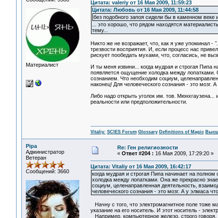
Цитата: valeriy от 16 Мая 2009, 11:59:23
Цитата: Любовь от 16 Мая 2009, 11:44:58
без подобного запоя сидели бы в каменном веке 
... это хорошо, что рядом находятся материалис
тему...
Никто же не возражает, что, как я уже упоминал -
"
трезвости восприятия. И, если процесс нас привел 
рискует пообедать мухами, что, согласись, не вы
Материалист
И ты меня извини... когда мудрая и строгая Пипа 
появляется ощущение холодка между лопатками. О
сознанием. Что необходим социум, целенаправле
наконец! Для человеческого сознания - это мозг. 
Либо надо открыть уголок им. тов. Мюнхгаузена...
реальности или предположительности.
Vitaliy:
SCIES Forum
Glossary
Definitions of Magic
Высш
Pipa
Re: Ген религиозности
Администратор
«
Ответ #204 :
16 Мая 2009, 17:29:20 »
Ветеран
Цитата: Vitaliy от 16 Мая 2009, 16:42:17
Сообщений: 3660
когда мудрая и строгая Пипа начинает на полном 
холодка между лопатками. Она же прекрасно знае
социум, целенаправленная деятельность, взаимо
человеческого сознания - это мозг. А у элмаса ч
Начну с того, что электромагнитное поле тоже м
указание на его носитель. И этот носитель - элек
Например, компьютерное железо, строго говоря, 