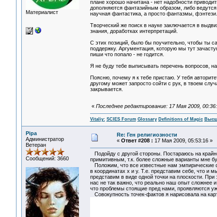
плане хорошо начитана - нет надобности приводи
дополняются фантазийным образом, либо ведутся и
Материалист
научная фантастика, а просто фантазмы, фэнтези..
Творческий же поиск в науке заключается в выд
знания, доработках интерпретаций.
С этих позиций, было бы поучительно, чтобы ты 
поддержку. Аргументация, которую мы тут зачаст
пиши что попало - не годится.
Я не буду тебе выписывать перечень вопросов, на
Поясню, почему я к тебе пристаю. У тебя авторите
другому может запросто сойти с рук, в твоем случ
закрывается.
«
Последнее редактирование: 17 Мая 2009, 00:36:2
Vitaliy:
SCIES Forum
Glossary
Definitions of Magic
Высш
Pipa
Re: Ген религиозности
Администратор
«
Ответ #208 :
17 Мая 2009, 05:53:16 »
Ветеран
Подойду с другой стороны. Постараюсь на крайн
Сообщений: 3660
примитивным, т.к. более сложные варианты мне б
Положим, что все известные нам эмпирические фа
в координатах x и y. Т.е. представим себе, что и
представим в виде одной точки на плоскости. При 
нас не так важно, что реально наш опыт сложнее 
что проблемы стоящие пред нами, проявляются уж
Совокупность точек-фактов я нарисовала на карт