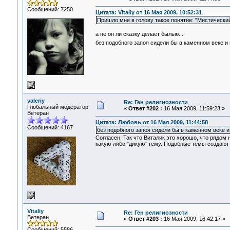
Сообщений: 7250
Цитата: Vitaliy от 16 Мая 2009, 10:52:31
Пришло мне в голову такое понятие: "Мистический
а не он ли сказку делает былью...
без подобного запоя сидели бы в каменном веке и
valeriy
Re: Ген религиозности
Глобальный модератор
«
Ответ #202 :
16 Мая 2009, 11:59:23 »
Ветеран
Цитата: Любовь от 16 Мая 2009, 11:44:58
Сообщений: 4167
без подобного запоя сидели бы в каменном веке и
Согласен. Так что Виталик это хорошо, что рядом
какую-либо "дикую" тему. Подобные темы создают
Vitaliy
Re: Ген религиозности
Ветеран
«
Ответ #203 :
16 Мая 2009, 16:42:17 »
Сообщений: 5586