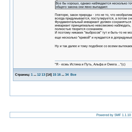
Все бы хорошо, однако наблюдается несколько то
общего закона они явно выпадают.
Повторю, закон природы - это не то, что необратим
всегда придумывается, постулируется, а потом сн
Фундаментальный инвариант должен сохраняться в
инвариант принципиально невозможно наблюдать, 
полностью творится сознанием.
И поэтому никаких "выбросов" тут и быть-то не м
еще несколько "кривой" и нуждается в допридумы
Ну и так далее и тому подобное со всеми вытека
"Я - есмь Истина и Путь, Альфа и Омега ..."(с)
Страниц:
1
...
12
13
[
14
]
15
16
...
34
Все
Powered by SMF 1.1.10