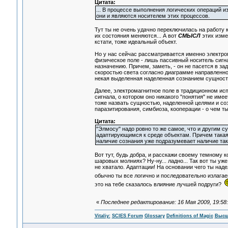
Цитата:
... В процессе выполнения логических операций 
они и являются носителем этих процессов.
Тут ты не очень удачно переключилась на работу 
их состояния меняются... А вот
СМЫСЛ
этих изме
кстати, тоже идеальный объект.
Но у нас сейчас рассматривается именно электро
физическое поле - лишь пассивный носитель сигна
назначению. Причем, заметь, - он не пасется в з
скоростью света согласно диаграмме направленност
некая выделенная наделенная сознанием сущность,
Далее, электромагнитное поле в традиционном исп
сигнала, о котором оно никакого "понятия" не имее
тоже назвать сущностью, наделенной целями и со
паразитирования, симбиоза, кооперации - о чем т
Цитата:
"Элмосу" надо ровно то же самое, что и другим с
адаптирующимся к среде объектам. Причем такая 
наличие сознания уже подразумевает наличие так
Вот тут, будь добра, и расскажи своему темному к
шаровых молниях? Ну-ну... ладно... Так вот ты уж
не хватало. Адаптации! На основании чего ты над
обычно ты все логично и последовательно излагаеш
это на тебе сказалось влияние лучшей подруги?
«
Последнее редактирование: 16 Мая 2009, 19:58:1
Vitaliy:
SCIES Forum
Glossary
Definitions of Magic
Высш