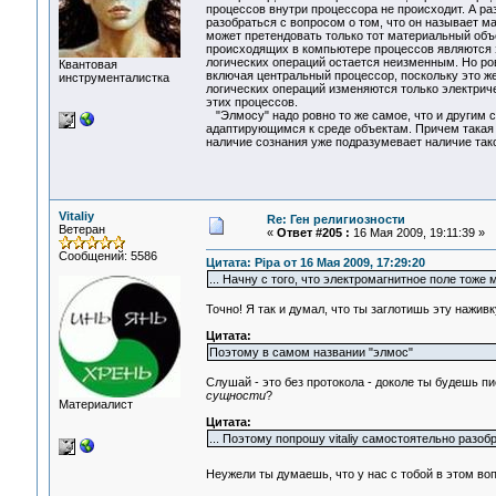
процессов внутри процессора не происходит. А раз
разобраться с вопросом о том, что он называет м
может претендовать только тот материальный объе
происходящих в компьютере процессов являются э
логических операций остается неизменным. Но ро
Квантовая
включая центральный процессор, поскольку это же
инструменталистка
логических операций изменяются только электриче
этих процессов.
"Элмосу" надо ровно то же самое, что и другим с
адаптирующимся к среде объектам. Причем такая 
наличие сознания уже подразумевает наличие так
Vitaliy
Re: Ген религиозности
Ветеран
«
Ответ #205 :
16 Мая 2009, 19:11:39 »
Сообщений: 5586
Цитата: Pipa от 16 Мая 2009, 17:29:20
... Начну с того, что электромагнитное поле тоже
Точно! Я так и думал, что ты заглотишь эту наживк
Цитата:
Поэтому в самом названии "элмос"
Слушай - это без протокола - доколе ты будешь п
сущности
?
Материалист
Цитата:
... Поэтому попрошу vitaliy самостоятельно разо
Неужели ты думаешь, что у нас с тобой в этом воп