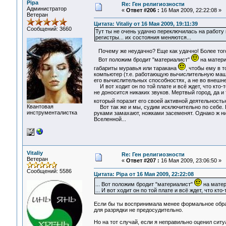
Pipa
Re: Ген религиозности
Администратор
«
Ответ #206 :
16 Мая 2009, 22:22:08 »
Ветеран
Цитата: Vitaliy от 16 Мая 2009, 19:11:39
Сообщений: 3660
Тут ты не очень удачно переключилась на работу
регистры... их состояния меняются...
Почему же неудачно? Еще как удачно! Более того
Вот положим бродит "материалист"
на матери
габариты муравья или таракана
, чтобы ему в 
компьютер (т.е. работающую вычислительную маши
его вычислительных способностях, а не во внешн
И вот ходит он по той плате и всё ждет, что кто-
не доносится никаких звуков. Мертвый город, да и 
который поразит его своей активной деятельност
Квантовая
Вот так же и мы, судим исключительно по себе. 
инструменталистка
руками замахают, ножками засеменят. Однако ж ни
Вселенной...
Vitaliy
Re: Ген религиозности
Ветеран
«
Ответ #207 :
16 Мая 2009, 23:06:50 »
Сообщений: 5586
Цитата: Pipa от 16 Мая 2009, 22:22:08
... Вот положим бродит "материалист"
на матер
... И вот ходит он по той плате и всё ждет, что кт
Если бы ты воспринимала менее формальное обращ
для разрядки не предосудительно.
Но на тот случай, если я неправильно оценил сит