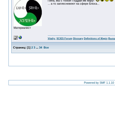
Пипа, мы с тобой! Поддай им жару!
... а то заплесневеют на сфере Блоха...
Материалист
Vitaliy:
SCIES Forum
Glossary
Definitions of Magic
Высш
Страниц:
[
1
]
2
3
...
34
Все
Powered by SMF 1.1.10