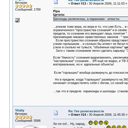
Re: Ген религиозности
Ветеран
«
Ответ #13 :
30 Апреля 2009, 11:11:03 »
Сообщений: 1789
Pipa
Цитата:
Шизоиды религиозны, а параноики - атеисты
...атеизм тоже вера, но вера в то, что уже Есть...
ограниченного "пространства сознания" и в своём
предела, то сознание его вмещает лишь понятия " 
признающим никаких нравственных законов : " приш
Если пространство сознания образно представить 
узким горлышком... и сколько бы атеист не бегал п
узкое и сколько не тужься, "объёмные картины"
ц
Зато с таким сознанием легко сделать карьеру "З
Если "ёмкость" сознания видоизменить, увеличив
"кастрюльное" сознание... ЭЯ ещё не видно, и ТВ-
материальные, но и идеальные объекты!
Если "горлышко" вообще развернуть до плоскости,
Но в пределе, когда "горлышко" развёрнуто на 36
начинает отождествлять себя с богом, со своей н
...так что в пределе параноиды и шизоиды стан
Vitaliy
Re: Ген религиозности
Ветеран
«
Ответ #14 :
30 Апреля 2009, 11:45:30 »
Сообщений: 5586
Хе-хе-хе!... Ну, народ...