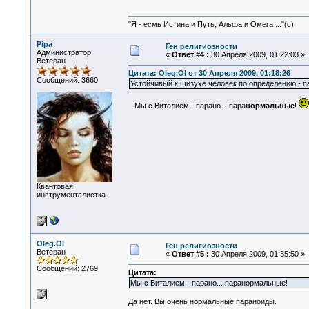
"Я - есмь Истина и Путь, Альфа и Омега ..."(с)
Pipa
Ген религиозности
Администратор
«
Ответ #4 :
30 Апреля 2009, 01:22:03 »
Ветеран
Цитата: Oleg.Ol от 30 Апреля 2009, 01:18:26
Сообщений: 3660
Устойчивый к шизухе человек по определению - п
Мы с Виталием - парано... пара
нормальные
!
Квантовая
инструменталистка
Oleg.Ol
Ген религиозности
Ветеран
«
Ответ #5 :
30 Апреля 2009, 01:35:50 »
Сообщений: 2769
Цитата:
Мы с Виталием - парано... паранормальные!
Да нет. Вы очень нормальные параноиды.