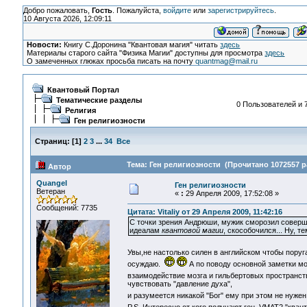
Добро пожаловать,
Гость
. Пожалуйста,
войдите
или
зарегистрируйтесь
.
10 Августа 2026, 12:09:11
Новости:
Книгу С.Доронина "Квантовая магия" читать
здесь
Материалы старого сайта "Физика Магии" доступны для просмотра
здесь
О замеченных глюках просьба писать на почту
quantmag@mail.ru
Квантовый Портал
Тематические разделы
0 Пользователей и 7
Религия
Ген религиозности
Страниц:
[
1
]
2
3
...
34
Все
Тема: Ген религиозности (Прочитано 1072557 р
Автор
Quangel
Ген религиозности
Ветеран
«
:
29 Апреля 2009, 17:52:08 »
Сообщений: 7735
Цитата: Vitaliy от 29 Апреля 2009, 11:42:16
С точки зрения Андрюши, мужик сморозил соверше
идеалам
квантовой магии
, скособочился... Ну, 
Увы,не настолько силен в английском чтобы пору
осуждаю.
А по поводу основной заметки мо
взаимодействие мозга и гильбертовых пространс
чувствовать "давление духа",
и разумеется никакой "Бог" ему при этом не нуже