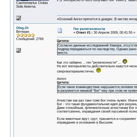
P.S. Интересно от кого получают ген VMAT2 "ква
Сaementarius Civitas
Solis Aeterna
«Осенний Ангел прячется в дождях. В листве янтарн
Oleg.Ol
Ген религиозности
Ветеран
«
Ответ #1 :
30 Апреля 2009, 00:41:55 »
Сообщений: 2769
Цитата:
Согласно данным исследований Хамера, отсутстви
подряд передаваться по наследству. Однако рано
место.
Как это забавно ... ген "религиозности" ...
Но вот матерьялисты действительно кажутся неск
сверхматериалистично.
Ангел:
Цитата:
Если такое взаимодествие нарушается,человек пе
и разумеется никакой "Бог" ему при этом не нужен
Атеистам как раз таки тоже Бог очень нужен. Ина
Бог - это такая фундаментальная идея для разума
Даже спокойным, фленматичным агностикам Бог н
соответсвенно, оправдания своей пассивной позна
Если животные жрут, срут, трахаются и сохраняют 
оправдание и основание в Высшем.