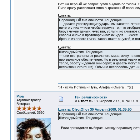
Вот, на первый же запрос гугля выдала по типам. 
Пипе сразу распознает явно выраженный параноид
Цитата:
Параноидный тип личности. Тенденция:
— делают упреждающие удары: им кажется, что их 
ничего у них — или чтобы вернуть то, что отобрал
берут чужие деньги, чувства, услуги, но считают
совсем иначе и противоречиво: их идея — «честь
бревно из своего глаза, засовывают в чужой, и п
Цитата:
Шизоидный тип. Тенденция.
— они отстранены от реального мира, живут в св
программное обеспечение. Но в реальной жизни н
тепло, заботу и деньги они берут, а давать могу
непризнанного гения). Обычно неспособны дать и
"Я - есмь Истина и Путь, Альфа и Омега ..."(с)
Pipa
Ген религиозности
Администратор
«
Ответ #6 :
30 Апреля 2009, 01:41:00 »
Ветеран
Цитата: Oleg.Ol от 30 Апреля 2009, 01:35:50
Сообщений: 3660
Параноидный тип личности. Тенденция: ...
Шизоидный тип. Тенденция: ...
Если приходится выбирать между параноидность