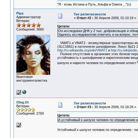
"Я - есмь Истина и Путь, Альфа и Омега ..."(с)
Pipa
Ген религиозности
Администратор
«
Ответ #2 :
30 Апреля 2009, 01:10:19 »
Ветеран
Цитата:
Сообщений: 3660
Он исследовал ДНК у 2 тыс. добровольцев и обнар
Удалось исследователю ответить и на вопрос, по
VMAT1 и VMAT2 - везикулярные транспортеры мон
(SLC18A1) в патогенезе шизофрении. Локус 8p21-2
http://ru.wikipedia.org/wiki/VMAT1
и
http://ru.wikipe
Полное отсутствие в организме этих белков-пере
устойчивость к шизофрении и наркотическим веще
шизухе и наркоте человек по определению атеист
Квантовая
инструменталистка
Oleg.Ol
Ген религиозности
Ветеран
«
Ответ #3 :
30 Апреля 2009, 01:18:26 »
Сообщений: 2769
Цитата:
А устойчивый к шизухе человек по определению а
Устойчивый к шизухе человек по определению - п