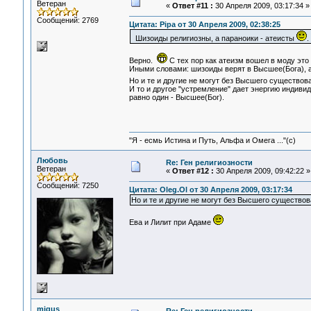
Ветеран
«
Ответ #11 :
30 Апреля 2009, 03:17:34 »
Сообщений: 2769
Цитата: Pipa от 30 Апреля 2009, 02:38:25
Шизоиды религиозны, а параноики - атеисты
.
Верно.
С тех пор как атеизм вошел в моду это
Иными словами: шизоиды верят в Высшее(Бога), а
Но и те и другие не могут без Высшего существова
И то и другое "устремление" дает энергию индивид
равно один - Высшее(Бог).
"Я - есмь Истина и Путь, Альфа и Омега ..."(с)
Любовь
Re: Ген религиозности
Ветеран
«
Ответ #12 :
30 Апреля 2009, 09:42:22 »
Сообщений: 7250
Цитата: Oleg.Ol от 30 Апреля 2009, 03:17:34
Но и те и другие не могут без Высшего существова
Ева и Лилит при Адаме
migus