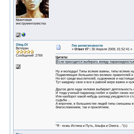
Квантовая
инструменталистка
Oleg.Ol
Ген религиозности
Ветеран
«
Ответ #7 :
30 Апреля 2009, 01:52:41 »
Сообщений: 2769
Цитата:
Если приходится выбирать между параноидностью
Ну и молодцы! Типы всякие важны, типы всякие н
Подавляющее большинство великих правителей и д
Но вот среди мыслителей, художников и настоящи
Тут каждому свое и все в равной мере важно и нуж
Другое дело када человек выбирает деятельность 
И тогда ученый-параноид гнобит и грабит своих ко
Или наоборот какой нибудь шизоид умудряется ста
судьбы ...
А впрочем, в большинстве людей типы смешаны в 
благословением, так и проклятием.
"Я - есмь Истина и Путь, Альфа и Омега ..."(с)