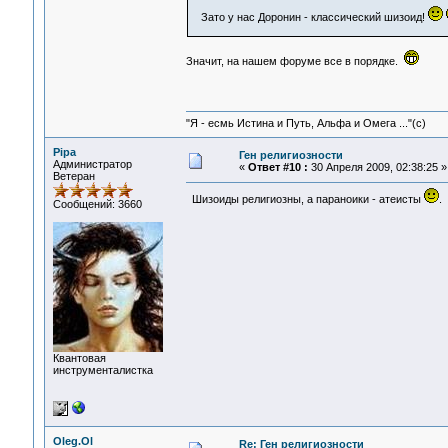
Зато у нас Доронин - классический шизоид!
Значит, на нашем форуме все в порядке.
"Я - есмь Истина и Путь, Альфа и Омега ..."(с)
Pipa
Ген религиозности
Администратор
«
Ответ #10 :
30 Апреля 2009, 02:38:25 »
Ветеран
Шизоиды религиозны, а параноики - атеисты
.
Сообщений: 3660
Квантовая
инструменталистка
Oleg.Ol
Re: Ген религиозности