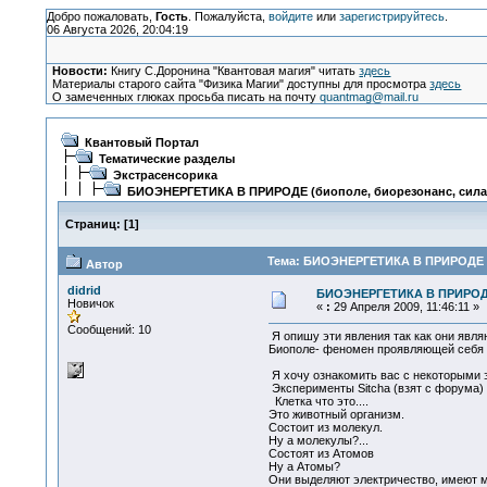
Добро пожаловать,
Гость
. Пожалуйста,
войдите
или
зарегистрируйтесь
.
06 Августа 2026, 20:04:19
Новости:
Книгу С.Доронина "Квантовая магия" читать
здесь
Материалы старого сайта "Физика Магии" доступны для просмотра
здесь
О замеченных глюках просьба писать на почту
quantmag@mail.ru
Квантовый Портал
Тематические разделы
Экстрасенсорика
БИОЭНЕРГЕТИКА В ПРИРОДЕ (биополе, биорезонанс, сила
Страниц:
[
1
]
Тема: БИОЭНЕРГЕТИКА В ПРИРОДЕ (б
Автор
didrid
БИОЭНЕРГЕТИКА В ПРИРОДЕ 
Новичок
«
:
29 Апреля 2009, 11:46:11 »
Сообщений: 10
Я опишу эти явления так как они явл
Биополе- феномен проявляющей себя м
Я хочу ознакомить вас с некоторыми 
Эксперименты Sitcha (взят с форума)
Клетка что это....
Это животный организм.
Состоит из молекул.
Ну а молекулы?...
Состоят из Атомов
Ну а Атомы?
Они выделяют электричество, имеют ма