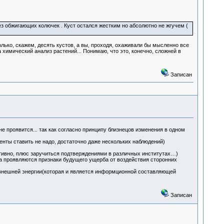
ез обжигающих колючек . Куст остался жестким но абсолютно не жгучем (
лько, скажем, десять кустов, а вы, проходя, охаживали бы мысленно все
 химический анализ растений... Понимаю, что это, конечно, сложней в
Записан
не проявится... так как согласно принципу близнецов изменения в одном
ты ставить не надо, достаточно даже нескольких наблюдений)
ктивно, плюс заручиться подтверждениями в различных институтах…)
да проявляются признаки будущего ущерба от воздействия сторонних
внешней энергии(которая и является информционной составляющей
Записан