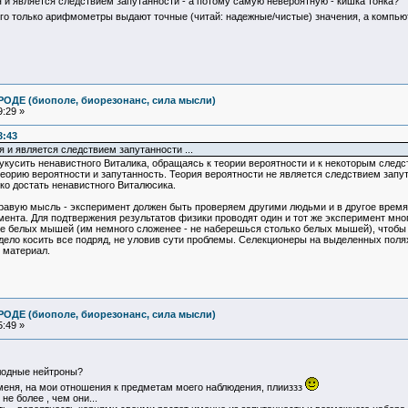
я и является следствием запутанности - а потому самую невероятную - кишка тонка?
чего только арифмометры выдают точные (читай: надежные/чистые) значения, а компь
ОДЕ (биополе, биорезонанс, сила мысли)
:29 »
3:43
я и является следствием запутанности ...
усить ненавистного Виталика, обращаясь к теории вероятности и к некоторым следст
еорию вероятности и запутанность. Теория вероятности не является следствием запута
ко достать ненавистного Виталюсика.
равую мысль - эксперимент должен быть проверяем другими людьми и в другое время. 
нта. Для подтвержения результатов физики проводят один и тот же эксперимент много
е белых мышей (им немного сложенее - не наберешься столько белых мышей), чтобы
 дело косить все подряд, не уловив сути проблемы. Селекционеры на выделенных поля
 материал.
ОДЕ (биополе, биорезонанс, сила мысли)
:49 »
лодные нейтроны?
 меня, на мои отношения к предметам моего наблюдения, плииззз
не более , чем они...