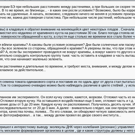
егории БЭ при небольших расстояниях между растениями, а при больших он скорее тя
В то же время, их близнецы... - в каких они росли условиях? Возможно, было бы корр
ать на удаленные. А начать, возможно, следовало ничего не меняя в условиях произрас
ечно же, важна достоверная статистика. При небольшом числе растений, небольшом ч
ыквы) в кладовую я обратил внимание на меняющейся цвет некоторых плодов . Сначала 
оместил его недалеко от крапивного куста на расстоянии 30 см. Благо погода стояла 
 поверхности обращенной к кусту, а спустя еще столько же времени все стало более 
 вблизи крапивы? А каковы были условия освещения? Дни были солнечные или пасмурн
 бы все зеленели со стороны, обращенной к крапиве? А уверены ли вы, что при этом н
? А, если бы эксперимент проводился не вокруг крапивы, а вокруг какого-то другого 
чительно соорудить контрольную группу тыкв: часть оставить в кладовке а часть выта
ия, что они начинают маленько зеленеть.
и растениями и длительные по времени, и требуют места, внимания, и между делом н
елаемое за действительное...
ил семена томата одинакового сорта и поставив их по одаль друг от друга стал пытать
 5-7см то совершенно очевидно можно было наблюдать различие в цвете стеблей , у ис
анном им эксперименте. Он взял кучку семян, кажется, моркови. Отложил часть из н
Отложил вторую кучку. На оставшиеся воздействовал еще 5 мин, отложил часть и т.д. 
ние дозы от 5 до 20 мин. Каждую кучку он располовинил. Получилось десять кучек. И 
 последовательности: от 20 до 0 мин. А далее - внимательно следил, как они прораста
етра, качества почвы, полива... По его словам, он обнаружил четкую зависимость инт
е фотографировал... а так... между делом провел во дворе своего института...
я пришел к интерестному выводу :молекулы ДНК через колебания (резонанс) управляют 
ять механизм формирования организма в целом , где и какие структуры должны у него