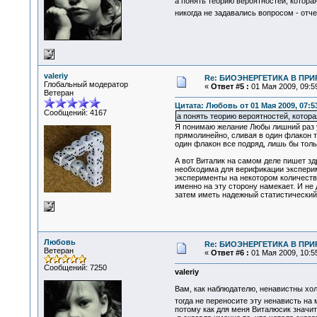
а понять теорию вероятностей, котора
никогда не задавались вопросом - от
valeriy
Re: БИОЭНЕРГЕТИКА В ПРИР
Глобальный модератор
«
Ответ #5 :
01 Мая 2009, 09:59
Ветеран
Цитата: Любовь от 01 Мая 2009, 07:5
Сообщений: 4167
а понять теорию вероятностей, котора
Я понимаю желание Любы лишний раз ук
прямолинейно, сливая в один флакон т
один флакон все подряд, лишь бы толь
А вот Виталик на самом деле пишет зд
необходима для верификации экспериме
эксперименты на некотором количеств
именно на эту сторону намекает. И не
затем иметь надежный статистический
Любовь
Re: БИОЭНЕРГЕТИКА В ПРИР
Ветеран
«
Ответ #6 :
01 Мая 2009, 10:55
Сообщений: 7250
valeriy
Вам, как наблюдателю, ненавистны хо
тогда не переносите эту ненависть на
потому как для меня Виталюсик значит 