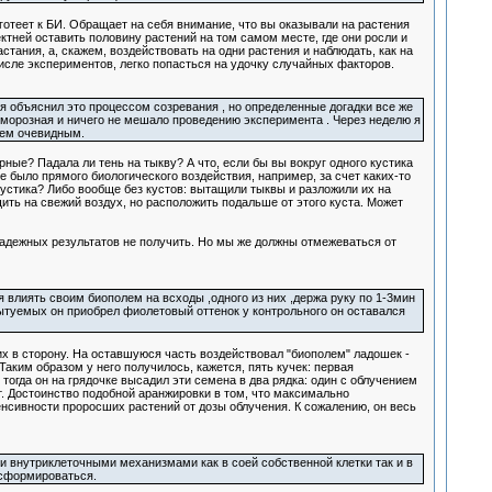
готеет к БИ. Обращает на себя внимание, что вы оказывали на растения
ектней оставить половину растений на том самом месте, где они росли и
тания, а, скажем, воздействовать на одни растения и наблюдать, как на
исле экспериментов, легко попасться на удочку случайных факторов.
я объяснил это процессом созревания , но определенные догадки все же
не морозная и ничего не мешало проведению эксперимента . Через неделю я
чем очевидным.
ые? Падала ли тень на тыкву? А что, если бы вы вокруг одного кустика
е было прямого биологического воздействия, например, за счет каких-то
кустика? Либо вообще без кустов: вытащили тыквы и разложили их на
щить на свежий воздух, но расположить подальше от этого куста. Может
адежных результатов не получить. Но мы же должны отмежеваться от
ся влиять своим биополем на всходы ,одного из них ,держа руку по 1-3мин
пытуемых он приобрел фиолетовый оттенок у контрольного он оставался
их в сторону. На оставшуюся часть воздействовал "биополем" ладошек -
Таким образом у него получилось, кажется, пять кучек: первая
тогда он на грядочке высадил эти семена в два рядка: один с облучением
ют. Достоинство подобной аранжировки в том, что максимально
енсивности проросших растений от дозы облучения. К сожалению, он весь
и внутриклеточными механизмами как в соей собственной клетки так и в
 сформироваться.