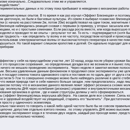
тизме изначально...Следовательно этим же и управляется.
модействиях".
спериментальных данных и по этому пока пребывают в неведении о механизме работы 
роведения нужных опытов. В то время я как раз изучал «Эффект Близнецов» и поэтому
м цветочную, но были и бахчевые культуры. Из семян я выбирал «сиамских близнецов»
ки (с начало на расстоянии 2м, потом 20м) воздействовал на одни током, магнитным п
 близнецов наблюдалась реакция схожая с первыми (к примеру, у вторых засыхала или 
ецами, но и с простыми семенами. Если рассада росла вместе, или когда выросшую п
азделял и проводил те же опыты – результат тот же. То есть – подтверждается (хотя 
ая трудность – как определить ту волну и ее частоту, посредством которой и происхо
спользовав электромагнитные волны от высокочастотного генератора в качестве поме
рушиться. Но такой вариант слишком кропотлив и долгий. Он идеально подходит для ка
 приборам
фектом у себя на приусадебном участке ,лет 10 назад ,когда после уборки урожая б
 это процессом созревания , но определенные догадки все же возникли и я вынес плод
и ничего не мешало проведению эксперимента . Через неделю я заметил мелкие полоск
ым. Весьма удивленным данным феноменом я продолжил свои эксперименты уже целен
 я посадил семена томата одинакового сорта и поставив их по одаль друг от друга ст
 достигли 5-7см то совершенно очевидно можно было наблюдать различие в цвете стеб
что живая природа таит в себе намного больше загадок ,чем предполагалось ,надо л
нансом потому что в механизме данного явления лежит эффект резонанса схожих моле
ду :молекулы ДНК через колебания (резонанс) управляют и внутриклеточными механизм
вания организма в целом , где и какие структуры должны у него сформироваться.
 (эффект близнецов)лишь верхушка айсберга . На самом деле все сложнее .Связь кот
но и здоровый воздействует на увядающий, стараясь его “вылечить” .При достаточном
 просто у одиночного экземпляра.
ольно таки много то говорить о какой либо одной частоте было бы не совсем правильн
епочке ,допустим отдельно взятого генома . по этому управлять ДНК можно высоким 
веден эксперимент когда я в течении двух недель ,каждый раз проходя мимо ,предст
еряли еще несколько человек).