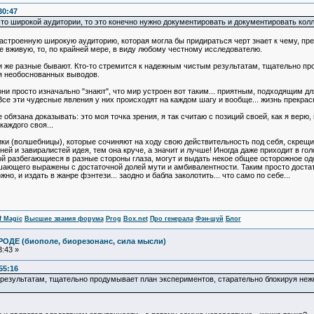
30:47
ь это широкой аудитории, то это конечно нужно документировать и документировать к
настроенную широкую аудиторию, которая могла бы придираться черт знает к чему, п
не вживую, то, по крайней мере, в виду любому честному исследователю.
ди же разные бывают. Кто-то стремится к надежным чистым результатам, тщательно п
ая необоснованных выводов.
они просто изначально "знают", что мир устроен вот таким... приятным, подходящим д
е эти чудесные явления у них происходят на каждом шагу и вообще... жизнь прекрасн
не обязана доказывать: это моя точка зрения, я так считаю с позиций своей, как я вер
каждого своя...
ники (волшебницы), которые сочиняют на ходу свою действительность под себя, скре
й и завиралистей идея, тем она круче, а значит и лучше! Иногда даже приходит в гол
й разбегающиеся в разные стороны глаза, могут и выдать некое общее осторожное од
шающего выражены с достаточной долей мути и амбивалентности. Таким просто достат
но, и издать в жанре фэнтези... заодно и бабла заколотить... что само по себе...
f Magic
Высшие звания форума
Prog
Box.net
Про генерала
Фэн-шуй
Блог
ОДЕ (биополе, биорезонанс, сила мысли)
:43 »
55:16
результатам, тщательно продумывает план экспериментов, старательно блокируя неж