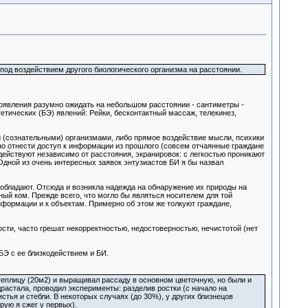
д воздействием другого биологического организма на расстоянии.
роявления разумно ожидать на небольшом расстоянии - сантиметры -
гетических (БЭ) явлений: Рейки, бесконтактный массаж, телекинез,
 (сознательными) организмами, либо прямое воздействие мысли, психики
но отнести доступ к информации из прошлого (совсем отчаянные граждане
действуют независимо от расстояния, экранировок: с легкостью проникают
Одной из очень интересных заявок энтузиастов БИ я бы назвал
 обладают. Отсюда и возникла надежда на обнаружение их природы на
ый ком. Прежде всего, что могло бы являться носителем для той
информации и к объектам. Примерно об этом же толкуют граждане,
сти, часто грешат некорректностью, недостоверностью, нечистотой (нет
Э с ее близкодействием и БИ.
 теплицу (20м2) и выращивал рассаду в основном цветочную, но были и
драстала, проводил эксперименты: разделив ростки (с начало на
стья и стебли. В некоторых случаях (до 30%), у других близнецов
рую я сжег у первых).