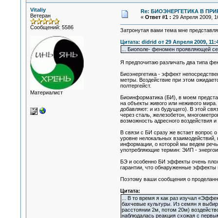
Vitaliy
Re: БИОЭНЕРГЕТИКА В ПРИР
Ветеран
«
Ответ #1 :
29 Апреля 2009, 16
Сообщений: 5586
Затронутая вами тема мне представля
Цитата: didrid от 29 Апреля 2009, 11:
... Биополе- феномен проявляющей се
Я предпочитаю различать два типа фе
Биоэнергетика - эффект непосредствен
метры. Воздействие при этом ожидается
полтергейст.
Материалист
Биоинформатика (БИ), в моем предста
на объекты живого или неживого мира
добавляют: и из будущего). В этой св
через сталь, железобетон, многометро
возможность адресного воздействия и
В связи с БИ сразу же встает вопрос
уровне нелокальных взаимодействий, н
информации, о которой мы ведем речь,
употребляющие термин: ЭИП - энергои
БЭ и особенно БИ эффекты очень плохо
гарантии, что обнаруженные эффекты 
Поэтому ваши сообщения о проделанны
Цитата:
... В то время я как раз изучал «Эфф
бахчевые культуры. Из семян я выбира
расстоянии 2м, потом 20м) воздейство
наблюдалась реакция схожая с первым