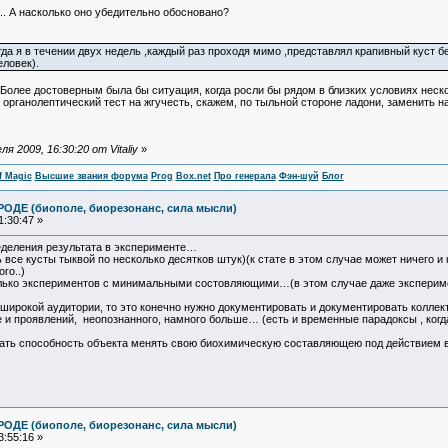
.. А насколько оно убедительно обосновано?
гда я в течении двух недель ,каждый раз проходя мимо ,представлял крапивный куст б
ловек).
 Более достоверным была бы ситуация, когда росли бы рядом в близких условиях неско
органолептический тест на жгучесть, скажем, по тыльной стороне ладони, заменить на
 2009, 16:30:20 от Vitaliy
»
f Magic
Высшие звания форума
Prog
Box.net
Про генерала
Фэн-шуй
Блог
ОДЕ (биополе, биорезонанс, сила мысли)
:30:47 »
еделения результата в эксперименте…
все кусты тыквой по несколько десятков штук)(к стате в этом случае может ничего и 
го..)
лько экспериментов с минимальными состовляющими…(в этом случае даже эксперимен
 широкой аудитории, то это конечно нужно документировать и документировать колле
е и проявлений, неопознанного, намного больше… (есть и временные парадоксы , ког
вать способность объекта менять свою биохимическую составляющею под действием 
ОДЕ (биополе, биорезонанс, сила мысли)
:55:16 »