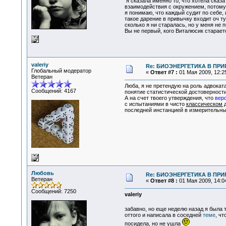
я сказала именно то, что хотела сказ
взаимодействия с окружением, потому
я понимаю, что каждый судит по себе, 
такое дарение в привычку входит оч туго
сколько я ни старалась, но у меня не п
Вы не первый, кого Виталюсик стараетс
valeriy
Re: БИОЭНЕРГЕТИКА В ПРИР
Глобальный модератор
«
Ответ #7 :
01 Мая 2009, 12:25
Ветеран
Люба, я не претендую на роль адвокат
Сообщений: 4167
понятие статистической достоверност
А на счет твоего утверждения, что
веро
с испытаниями в чисто
классическом 
последней инстанцией в измерительны
Любовь
Re: БИОЭНЕРГЕТИКА В ПРИР
Ветеран
«
Ответ #8 :
01 Мая 2009, 14:04
Сообщений: 7250
valeriy
забавно, но еще неделю назад я была 
оттого и написала в соседней
теме
, ч
посидела, но не ушла