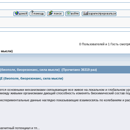
0 Пользователей и 1 Гость смотря
 мысли)
иополе, биорезонанс, сила мысли) (Прочитано 36319 раз)
(биополе, биорезонанс, сила мысли)
яются основными механизмами связывающие все живое на локальном и глобальном ур
ежду живыми организмами дающий способность изменять биохимический состав под в
экспериментальные данные наглядно показывающие взаимосвязь по колебаниям и рас
гнитный потенциал и тп...