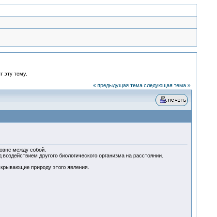
т эту тему.
« предыдущая тема
следующая тема »
овне между собой.
оздействием другого биологического организма на расстоянии.
крывающие природу этого явления.