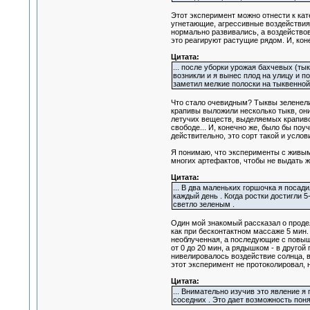
Этот эксперимент можно отнести к кат
угнетающие, агрессивные воздействия. 
нормально развивались, а воздействов
это реагируют растущие рядом. И, кон
Цитата:
... после уборки урожая бахчевых (т
возникли и я вынес плод на улицу и п
заметил мелкие полоски на тыквенной
Что стало очевидным? Тыквы зеленели
крапивы выложили несколько тыкв, они
летучих веществ, выделяемых крапивой
свободе... И, конечно же, было бы поу
действительно, это сорт такой и услов
Я понимаю, что эксперименты с живым
многих артефактов, чтобы не выдать ж
Цитата:
... В два маленьких горшочка я посад
каждый день . Когда ростки достигли
светло зеленым .
Один мой знакомый рассказал о продел
как при бесконтактном массаже 5 мин. 
необлученная, а последующие с повыше
от 0 до 20 мин, а рядышком - в другой
нивелировалось воздействие солнца, в
этот эксперимент не протоколировал, н
Цитата:
... Внимательно изучив это явление 
соседних . Это дает возможность пон