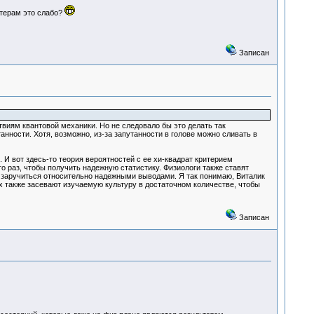
ютерам это слабо?
Записан
виям квантовой механики. Но не следовало бы это делать так
нности. Хотя, возможно, из-за запутанности в голове можно сливать в
И вот здесь-то теория вероятностей с ее хи-квадрат критерием
 раз, чтобы получить надежную статистику. Физиологи также ставят
 заручиться относительно надежными выводами. Я так понимаю, Виталик
х также засевают изучаемую культуру в достаточном количестве, чтобы
Записан