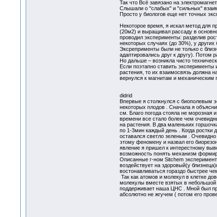
Так что Всё завязано на электромагне
Слышали о "слабых" и "сильных" взаи
Просто у биологов еще нет точных эк
Некоторое время, я искал метод для п
(20м2) и выращивал рассаду в основно
проводил эксперименты: разделив рост
некоторых случаях (до 30%), у других
Эксреприменты были не только с близн
адаптировались друг к другу). Потом р
Но дальше – возникла чисто техническ
Если поэтапно ставить эксперименты и
растения, то их взаимосвязь должна на
вернулся к магнитам и механическим
didrid
Впервые я столкнулся с биополевым эф
некоторых плодов . Сначала я объяснил
см. Благо погода стояла не морозная 
времени все стало более чем очевидн
на растения. В два маленьких горшочка
по 1-3мин каждый день . Когда ростки
оставался светло зеленым . Очевидно 
этому феномену и назвал его биорезо
явление я пришел к интерестному выво
возможность понять механизм формиро
Описанные г-ном Sitchem эксперименты
воздействует на здоровый(у близнеца)
востонавливаться гораздо быстрее чем
Так как атомов и молекул в клетке дов
молекулы вместе взятых в небольшой ц
поддерживает наша ЦНС . Мной был про
абсолютно не жгучем ( потом его пров