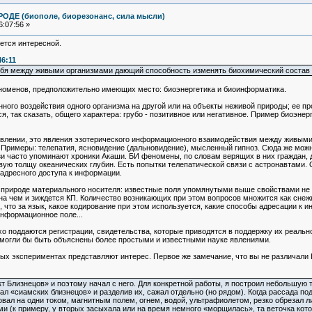
ОДЕ (биополе, биорезонанс, сила мысли)
:07:56 »
ется интересной.
46:11
бя между живыми организмами дающий способность изменять биохимический состав по
номенов, предположительно имеющих место: биоэнергетика и биоинформатика.
ного воздействия одного организма на другой или на объекты неживой природы; ее п
, так сказать, общего характера: грубо - позитивное или негативное. Пример биоэнер
влении, это явления эзотерического информационного взаимодействия между живыми
. Примеры: телепатия, ясновидение (дальновидение), мысленный гипноз. Сюда же мож
язи часто упоминают хроники Акаши. БИ феномены, по словам верящих в них граждан, 
вую толщу океанических глубин. Есть попытки телепатической связи с астронавтами. 
 адресного доступа к информации.
 о природе материального носителя: известные поля упомянутыми выше свойствами не
а чем и зиждется КП. Количество возникающих при этом вопросов множится как снежн
 что за язык, какое кодирование при этом используется, какие способы адресации к 
нформационное поле...
 поддаются регистрации, свидетельства, которые приводятся в поддержку их реально
могли бы быть объяснены более простыми и известными науке явлениями.
х экспериментах представляют интерес. Первое же замечание, что вы не различали Б
ект Близнецов» и поэтому начал с него. Для конкретной работы, я построил небольшую
л «сиамских близнецов» и разделив их, сажал отдельно (но рядом). Когда рассада по
вал на одни током, магнитным полем, огнем, водой, ультрафиолетом, резко обрезал ли
и (к примеру, у вторых засыхала или на время немного «морщилась», та веточка кото