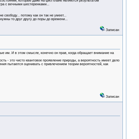
 состояний, которые даже на физ плане являются результатом
тра с вечными шестеренками...
 свободу... потому как он так не умеет...
нужны то друг другу до поры до времени...
Записан
ые им. И в этом смысле, конечно он прав, когда обращает внимание на
ность - это чисто квантовое проявление природы, а вероятность имеет дело
ояния пытаются оценивать с привлечением теории вероятностей, как
Записан