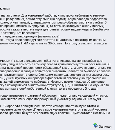
клетки.
 начал с него. Для конкретной работы, я построил небольшую теплицу
 и разделив их, сажал отдельно (но рядом). Когда рассада подрастала,
олем, огнем, водой, ультрафиолетом, резко обрезал листья и стебли. В
на время немного «морщилась», та веточка которую я сжег у первых).
орознь сажал вместе в один цветочный горшок на две недели (чтобы они
бы частично) «ЭПР-эффект».
дит передача информации (взаимосвязь).
х – тогда если совпадут эти частоты с частотами по которым связаны
кого ни-будь НИИ - дело им на 30-50 лет. По этому я закрыл теплицу и
ахчевых (тыквы) в кладовую я обратил внимание на меняющейся цвет
 на улицу и поместил его недалеко от крапивного куста на расстоянии 30
и на тыквенной поверхности обращенной к кусту, а спустя еще столько же
аправленно и заодно попытался выяснить , влияет ли биополе человека
ал пытаться влиять своим биополем на всходы ,одного из них ,держа руку
лей , у испытуемых он приобрел фиолетовый оттенок у контрольного он
ишь за ней внимательно наблюдать Немного позже я нашел объяснение
кул находящейся в клеточной структуре (ДНК). Внимательно изучив это
ами как в соей собственной клетки так и в соседних . Это дает
орая возникает у растений обоюдная, т.е.не только увядающий участок
 количестве близнецов поврежденный участок у одного из них будет
о . Скорее это совокупность частот исжодящии от каждого атома и
уровнем ,а не низким .И что самое удивительное этот высокий уровень
авлял крапивный куст без обжигающих колючек . Куст остался жестким но
Записан