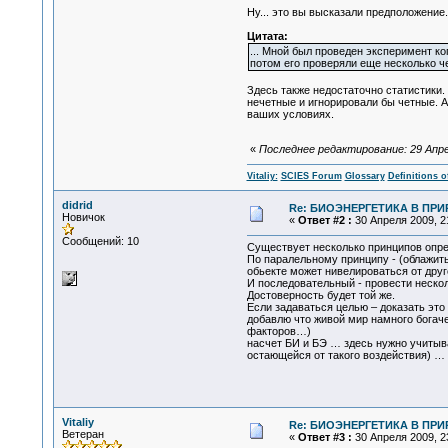
Ну... это вы высказали предположение.
Цитата:
... Мной был проведен эксперимент ко
потом его проверяли еще несколько че
Здесь также недостаточно статистики.
нечетные и игнорировали бы четные. А 
ваших условиях.
«
Последнее редактирование: 29 Апреля
Vitaliy:
SCIES Forum
Glossary
Definitions o
didrid
Re: БИОЭНЕРГЕТИКА В ПРИР
Новичок
«
Ответ #2 :
30 Апреля 2009, 21
Сообщений: 10
Существует несколько принципов опр
По паралельному принципу - (облажить 
обьекте может нивелироваться от друго
И последовательный - провести неско
Достоверность будет той же.
Если задаваться целью – доказать это
добавлю что живой мир намного богач
факторов…)
насчет БИ и БЭ … здесь нужно учиты
остающейся от такого воздействия) …
Vitaliy
Re: БИОЭНЕРГЕТИКА В ПРИР
Ветеран
«
Ответ #3 :
30 Апреля 2009, 23