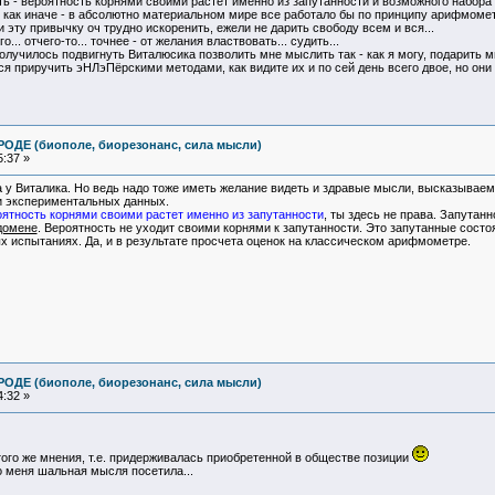
ать - вероятность корнями своими растет именно из запутанности и возможного набора
 как иначе - в абсолютно материальном мире все работало бы по принципу арифмоме
и эту привычку оч трудно искоренить, ежели не дарить свободу всем и вся...
... отчего-то... точнее - от желания властвовать... судить...
олучилось подвигнуть Виталюсика позволить мне мыслить так - как я могу, подарить мне
я приручить эНЛэПёрскими методами, как видите их и по сей день всего двое, но они 
ОДЕ (биополе, биорезонанс, сила мысли)
:37 »
а у Виталика. Но ведь надо тоже иметь желание видеть и здравые мысли, высказываем
и экспериментальных данных.
ятность корнями своими растет именно из запутанности
, ты здесь не права. Запутан
домене
. Вероятность не уходит своими корнями к запутанности. Это запутанные сост
х испытаниях. Да, и в результате просчета оценок на классическом арифмометре.
ОДЕ (биополе, биорезонанс, сила мысли)
:32 »
того же мнения, т.е. придерживалась приобретенной в обществе позиции
то меня шальная мысля посетила...