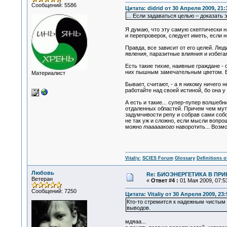
Сообщений: 5586
Цитата: didrid от 30 Апреля 2009, 21:
... Если задаваться целью – доказат
Я думаю, что эту самую скептически 
и перепроверок, следует иметь, если 
Правда, все зависит от его целей. Лю
явления, паразитные влияния и избег
Есть такие тихие, наивные граждане - 
них пышным замечательным цветом. Вс
Материалист
Бывает, считают, - а я никому ничего 
работайте над своей истиной, бо она у 
А есть и такие... супер-пупер волшеб
отдаленных областей. Причем чем мутне
задумчивости репу и собрав сами собо
не так уж и сложно, если мысли вопро
можно
тааааакого
наворотить... Возмож
Vitaliy:
SCIES Forum
Glossary
Definitions o
Любовь
Re: БИОЭНЕРГЕТИКА В ПРИР
Ветеран
«
Ответ #4 :
01 Мая 2009, 07:53
Сообщений: 7250
Цитата: Vitaliy от 30 Апреля 2009, 23:
Кто-то стремится к надежным чистым 
выводов.
мдяаа...