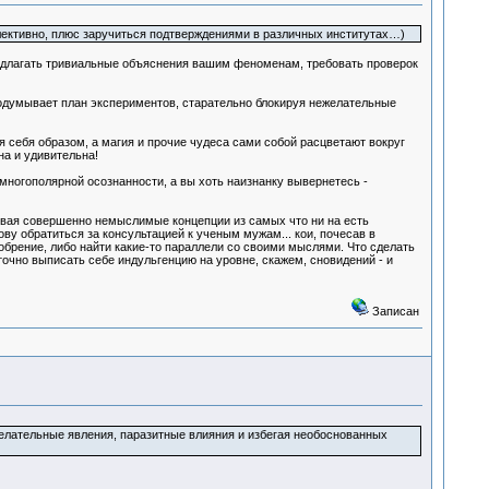
оллективно, плюс заручиться подтверждениями в различных институтах…)
редлагать тривиальные объяснения вашим феноменам, требовать проверок
родумывает план экспериментов, старательно блокируя нежелательные
ля себя образом, а магия и прочие чудеса сами собой расцветают вокруг
а и удивительна!
ю, многополярной осознанности, а вы хоть наизнанку вывернетесь -
щивая совершенно немыслимые концепции из самых что ни на есть
ову обратиться за консультацией к ученым мужам... кои, почесав в
обрение, либо найти какие-то параллели со своими мыслями. Что сделать
очно выписать себе индульгенцию на уровне, скажем, сновидений - и
Записан
елательные явления, паразитные влияния и избегая необоснованных