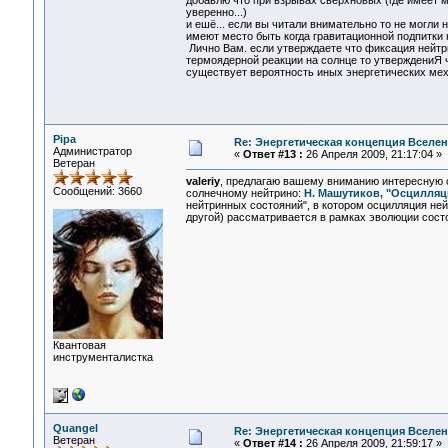
добавлю что при взрывах сверхновых (где имеет 
уверенно...)
и ешё... если вы читали внимательно то не могли
имеют место быть когда гравитационной подпитки н
Лично Вам. если утверждаете что фиксация нейтр
термоядерной реакции на солнце то утверждениЯ ч
существует вероятность иных энергетических мех
Pipa
Re: Энергетическая концепция Вселе
Администратор
«
Ответ #13 :
26 Апреля 2009, 21:17:04 »
Ветеран
valeriy
, предлагаю вашему вниманию интересную ст
Сообщений: 3660
солнечному нейтрино:
Н. Машутиков, "Осцилляц
нейтринных состояний", в котором осцилляция не
другой) рассматривается в рамках эволюции сост
Квантовая
инструменталистка
Quangel
Re: Энергетическая концепция Вселе
Ветеран
«
Ответ #14 :
26 Апреля 2009, 21:59:17 »