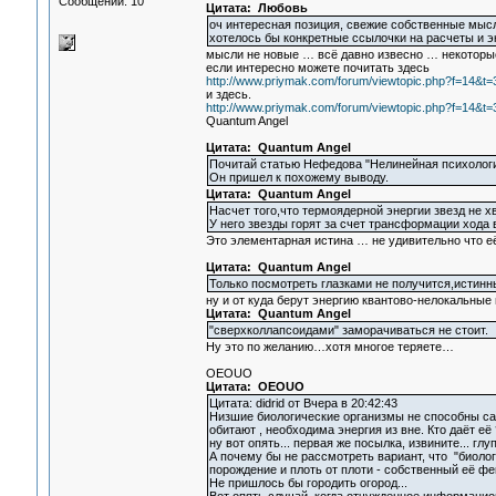
Сообщений: 10
Цитата: Любовь
оч интересная позиция, свежие собственные мысл
хотелось бы конкретные ссылочки на расчеты и э
мысли не новые … всё давно извесно … некоторые 
если интересно можете почитать здесь
http://www.priymak.com/forum/viewtopic.php?f=14&
и здесь.
http://www.priymak.com/forum/viewtopic.php?f=14&
Quantum Angel
Цитата: Quantum Angel
Почитай статью Нефедова "Нелинейная психологи
Он пришел к похожему выводу.
Цитата: Quantum Angel
Насчет того,что термоядерной энергии звезд не х
У него звезды горят за счет трансформации хода
Это элементарная истина … не удивительно что 
Цитата: Quantum Angel
Только посмотреть глазками не получится,истинн
ну и от куда берут энергию квантово-нелокальные
Цитата: Quantum Angel
"сверхколлапсоидами" заморачиваться не стоит.
Ну это по желанию…хотя многое теряете…
OEOUO
Цитата: OEOUO
Цитата: didrid от Вчера в 20:42:43
Низшие биологические организмы не способны са
обитают , необходима энергия из вне. Кто даёт её 
ну вот опять... первая же посылка, извините... глу
А почему бы не рассмотреть вариант, что "биоло
порождение и плоть от плоти - собственный её ф
Не пришлось бы городить огород...