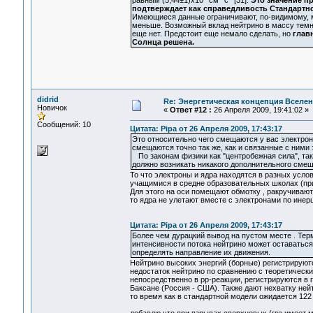
подтверждает как справедливость Стандартн
Имеющиеся данные ограничивают, по-видимому, ма
меньше. Возможный вклад нейтрино в массу темно
еще нет. Предстоит еще немало сделать, но
глав
Солнца решена.
didrid
Re: Энергетическая концепция Вселе
Новичок
«
Ответ #12 :
26 Апреля 2009, 19:41:02 »
Сообщений: 10
Цитата: Pipa от 26 Апреля 2009, 17:43:17
Это относительно чего смещаются у вас электрон
смещаются точно так же, как и связанные с ними
По законам физики как "центробежная сила", так
должно возникать никакого дополнительного сме
То что электроны и ядра находятся в разных усл
учащимися в средне образовательных школах (при
Для этого на оси помещают обмотку , ракручивают
то ядра не улетают вместе с электронами по инер
Цитата: Pipa от 26 Апреля 2009, 17:43:17
Более чем дурацкий вывод на пустом месте . Тер
интенсивности потока нейтрино может оставаться 
определять направление их движения.
Нейтрино высоких энергий (борные) регистрируют
недостаток нейтрино по сравнению с теоретическ
непосредственно в рр-реакции, регистрируются в
Баксане (Россия - США). Также дают нехватку нейт
то время как в стандартной модели ожидается 122