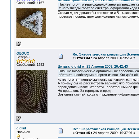
Сообщений: 4167
Насчет того,что термоядерной энергии звезд не х
У него звезды горят за счет трансформации хода 
Сказав А, следовало бы признести и Б - каков ме
прцессов посредством домножения на постоянную 
OEOUO
Re: Энергетическая концепция Вселе
Ветеран
«
Ответ #4 :
24 Апреля 2009, 16:35:51 »
Сообщений: 1283
Цитата: didrid от 23 Апреля 2009, 20:42:43
Низшие биологические организмы не способны са
обитают , необходима энергия из вне. Кто даёт её 
ну вот опять... первая же посылка, извините... глуп
А почему бы не рассмотреть вариант, что "биоло
порождение и плоть от плоти - собственный её фе
Не пришлось бы городить огород...
Вот опять случай, когда отчужденное информацион
didrid
Re: Энергетическая концепция Вселе
Новичок
«
Ответ #5 :
24 Апреля 2009, 19:37:01 »