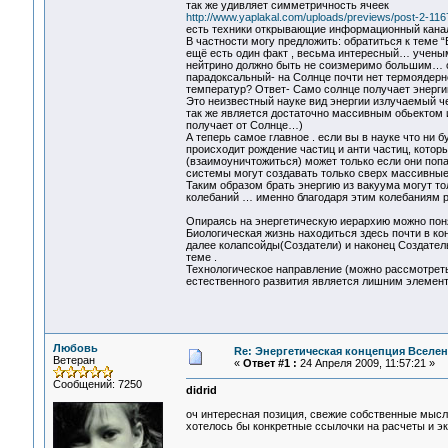
так же удивляет симметричность ячеек
http://www.yaplakal.com/uploads/previews/post-2-116
есть техники открывающие информационный канал 
В частности могу предложить: обратиться к теме 
ещё есть один факт , весьма интересный… ученым
нейтрино должно быть не соизмеримо большим… од
парадоксальный- на Солнце почти нет термоядерн
температур? Ответ- Само солнце получает энерги
Это неизвестный науке вид энергии излучаемый ч
так же является достаточно массивным обьектом 
получает от Солнце…)
А теперь самое главное . если вы в науке что ни 
происходит рождение частиц и анти частиц, котор
(взаимоуничтожиться) может только если они поп
системы могут создавать только сверх массивные
Таким образом брать энергию из вакуума могут т
колебаний … именно благодаря этим колебаниям р
Опираясь на энергетическую иерархию можно понят
Биологическая жизнь находиться здесь почти в кон
далее колапсойды(Создатели) и наконец Создател
теме .
Технологическое направление (можно рассмотреть
естественного развития является лишним элеме
Любовь
Re: Энергетическая концепция Вселе
Ветеран
«
Ответ #1 :
24 Апреля 2009, 11:57:21 »
Сообщений: 7250
didrid
оч интересная позиция, свежие собственные мысли
хотелось бы конкретные ссылочки на расчеты и эк