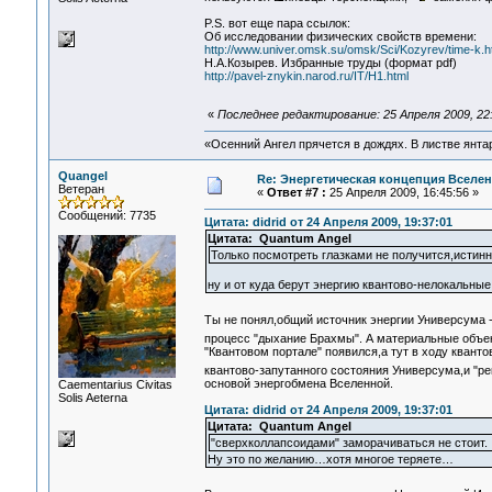
P.S. вот еще пара ссылок:
Об исследовании физических свойств времени:
http://www.univer.omsk.su/omsk/Sci/Kozyrev/time-k.
Н.А.Козырев. Избранные труды (формат pdf)
http://pavel-znykin.narod.ru/IT/H1.html
«
Последнее редактирование: 25 Апреля 2009, 22
«Осенний Ангел прячется в дождях. В листве янтарн
Quangel
Re: Энергетическая концепция Вселе
Ветеран
«
Ответ #7 :
25 Апреля 2009, 16:45:56 »
Сообщений: 7735
Цитата: didrid от 24 Апреля 2009, 19:37:01
Цитата: Quantum Angel
Только посмотреть глазками не получится,истинн
ну и от куда берут энергию квантово-нелокальные
Ты не понял,общий источник энергии Универсума 
процесс "дыхание Брахмы". А материальные объе
"Квантовом портале" появился,а тут в ходу квант
квантово-запутанного состояния Универсума,и "р
основой энергобмена Вселенной.
Сaementarius Civitas
Solis Aeterna
Цитата: didrid от 24 Апреля 2009, 19:37:01
Цитата: Quantum Angel
"сверхколлапсоидами" заморачиваться не стоит.
Ну это по желанию…хотя многое теряете…