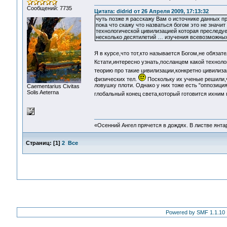
Сообщений: 7735
Цитата: didrid от 26 Апреля 2009, 17:13:32
чуть позже я расскажу Вам о источнике данных п
пока что скажу что назваться богом это не значи
технологической цивилизацией которая преследуе
несколько десятилетий … изучения всевозможны
Я в курсе,что тот,кто называется Богом,не обязат
Кстати,интересно узнать,посланцем какой техноло
теорию про такие цивилизации,конкретно цивилиз
физических тел.
Поскольку их ученые решили,ч
ловушку плоти. Однако у них тоже есть "оппозици
Сaementarius Civitas
Solis Aeterna
глобальный конец света,который готовится ихни
«Осенний Ангел прячется в дождях. В листве янтарн
Страниц:
[
1
]
2
Все
Powered by SMF 1.1.10