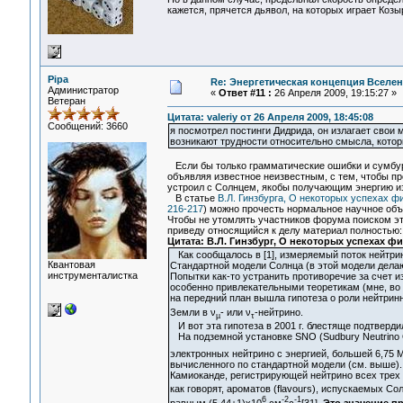
кажется, прячется дьявол, на которых играет Козы
Pipa
Re: Энергетическая концепция Вселе
Администратор
«
Ответ #11 :
26 Апреля 2009, 19:15:27 »
Ветеран
Цитата: valeriy от 26 Апреля 2009, 18:45:08
Сообщений: 3660
я посмотрел постинги Дидрида, он излагает свои 
возникают трудности относительно смысла, котор
Если бы только грамматические ошибки и сумбурн
объявляя известное неизвестным, с тем, чтобы пр
устроил с Солнцем, якобы получающим энергию и
В статье
В.Л. Гинзбурга, О некоторых успехах физ
216-217
) можно прочесть нормальное научное объ
Чтобы не утомлять участников форума поиском это
приведу относящийся к делу материал полностью:
Цитата: В.Л. Гинзбург, О некоторых успехах ф
Как сообщалось в [1], измеряемый поток нейтрин
Квантовая
Стандартной модели Солнца (в этой модели делаю
инструменталистка
Попытки как-то устранить противоречие за счет
особенно привлекательными теоретикам (мне, во
на передний план вышла гипотеза о роли нейтринн
Земли в ν
- или ν
-нейтрино.
µ
τ
И вот эта гипотеза в 2001 г. блестяще подтвердил
На подземной установке SNO (Sudbury Neutrino O
электронных нейтрино с энергией, большей 6,75 М
вычисленного по стандартной модели (см. выше).
Камиоканде, регистрирующей нейтрино всех трех 
как говорят, ароматов (flavours), испускаемых С
6
-2
-1
равным (5,44±1)х10
см
с
[31].
Это значение п