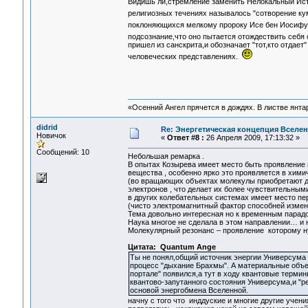
Видишь ли,стремление заменить Нелокальный Ист
религиозных течениях называлось "сотворение к
поклоняющихся мелкому пророку Исе бен Иосифу
подсознание,что оно пытается отождествить себя
пришел из санскрита,и обозначает "тот,кто отдает"
человеческих представлениях.
«Осенний Ангел прячется в дождях. В листве янтарн
didrid
Re: Энергетическая концепция Вселе
Новичок
«
Ответ #8 :
26 Апреля 2009, 17:13:32 »
Сообщений: 10
Небольшая ремарка .
В опытах Козырева имеет место быть проявление м
вещества , особенно ярко это проявляется в хим
(во вращающих объектах молекулы приобретают д
электронов , что делает их более чувствительны
в других колебательных системах имеет место п
(чисто электромагнитный фактор способней измен
Тема довольно интересная но к временным парад
Наука многое не сделала в этом направлении… и 
Молекулярный резонанс – проявление которому ну
Цитата: Quantum Ange
Ты не понял,общий источник энергии Универсума
процесс "дыхание Брахмы". А материальные объе
портале" появился,а тут в ходу квантовые термин
квантово-запутанного состояния Универсума,и "
основой энергобмена Вселенной.
начну с того что инддуские и многие другие учен