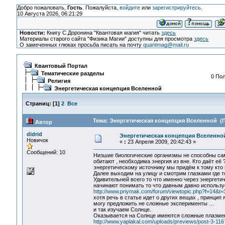
Добро пожаловать,
Гость
. Пожалуйста,
войдите
или
зарегистрируйтесь
.
10 Августа 2026, 06:21:29
Новости:
Книгу С.Доронина "Квантовая магия" читать
здесь
Материалы старого сайта "Физика Магии" доступны для просмотра
здесь
О замеченных глюках просьба писать на почту
quantmag@mail.ru
Квантовый Портал
Тематические разделы
0 Пол
Религия
Энергетическая концепция Вселенной
Страниц:
[
1
]
2
Все
Тема: Энергетическая концепция Вселенной (П
Автор
didrid
Энергетическая концепция Вселенно
Новичок
«
:
23 Апреля 2009, 20:42:43 »
Сообщений: 10
Низшие биологические организмы не способны са
обитают , необходима энергия из вне. Кто даёт её
энергетическому источнику мы придём к тому кто 
Далее выходим на улицу и смотрим глазками где т
Удивительней всего то что именно через энергет
начинают понимать то что давным давно используе
http://www.priymak.com/forum/viewtopic.php?f=14&t=
хотя речь в статье идет о других вещах , принцип
могу предложить не сложные эксперименты …
и так изучаем Солнце.
Оказывается на Солнце имеются сложные плазм
http://www.yaplakal.com/uploads/previews/post-3-116