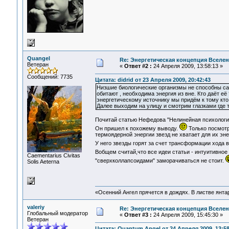
Quangel
Re: Энергетическая концепция Вселе
Ветеран
«
Ответ #2 :
24 Апреля 2009, 13:58:13 »
Сообщений: 7735
Цитата: didrid от 23 Апреля 2009, 20:42:43
Низшие биологические организмы не способны са
обитают , необходима энергия из вне. Кто даёт её
энергетическому источнику мы придём к тому кто 
Далее выходим на улицу и смотрим глазками где 
Почитай статью Нефедова "Нелинейная психология
Он пришел к похожему выводу.
Только посмотр
термоядерной энергии звезд не хватает для их эн
У него звезды горят за счет трансформации хода 
Вобщем считай,что все идеи статьи - интуитивное 
Сaementarius Civitas
"сверхколлапсоидами" заморачиваться не стоит.
Solis Aeterna
«Осенний Ангел прячется в дождях. В листве янтарн
valeriy
Re: Энергетическая концепция Вселе
Глобальный модератор
«
Ответ #3 :
24 Апреля 2009, 15:45:30 »
Ветеран
Цитата: Quantum Angel от 24 Апреля 2009, 13:58