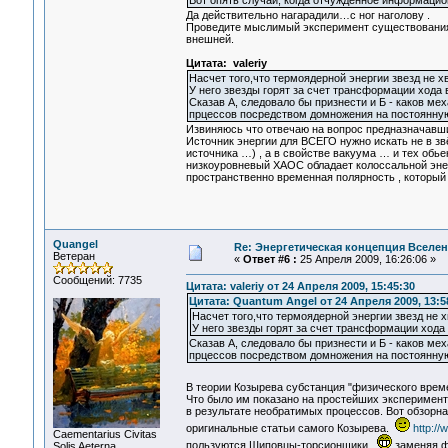
Вот опять случай, когда отчужденное информацио
Да действительно нагарадили…с ног наголову .
Проведите мыслимый эксперимент существования 
внешней.
Цитата: valeriy
Насчет того,что термоядерной энергии звезд не х
У него звезды горят за счет трансформации хода 
Сказав А, следовало бы признести и Б - каков м
прцессов посредством домножения на постоянную 
Извиняюсь что отвечаю на вопрос предназначавши
Источник энергии для ВСЕГО нужно искать не в зв
источника …) , а в свойстве вакуума … и тех обь
низкоуровневый ХАОС обладает колоссальной энер
пространственно временная полярность , который
Quangel
Re: Энергетическая концепция Вселе
Ветеран
«
Ответ #6 :
25 Апреля 2009, 16:26:06 »
Сообщений: 7735
Цитата: valeriy от 24 Апреля 2009, 15:45:30
Цитата: Quantum Angel от 24 Апреля 2009, 13:5
Насчет того,что термоядерной энергии звезд не 
У него звезды горят за счет трансформации хода
Сказав А, следовало бы признести и Б - каков м
прцессов посредством домножения на постоянную 
В теории Козырева субстанция "физического вре
Что было им показано на простейших эксперимент
в результате необратимых процессов. Вот обзорн
оригинальные статьи самого Козырева.
http://
Сaementarius Civitas
пользуются Шиповцы-торсионщики,
заменяя ф
Solis Aeterna