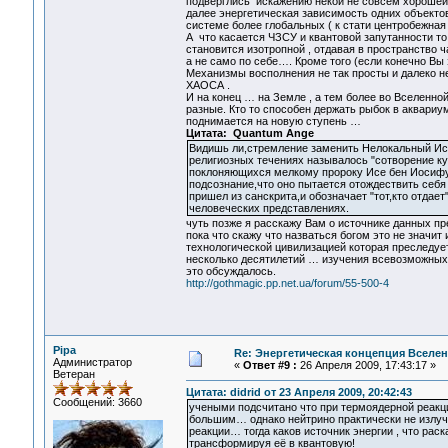
подверглись искажению некой не совсем хорошей 
далее энергетическая зависимость одних объекто
системе более глобальных ( к стати центробежная
А что касается ЧЗСУ и квантовой запутанности т
становится изотропной , отдавая в пространство 
а не само по себе…. Кроме того (если конечно Вы
Механизмы восполнения не так просты и далеко 
ХАОСА .
И на конец … на Земле , а тем более во Вселенной 
разные. Кто то способен держать рыбок в аквариу
поднимается на новую ступень …
Цитата: Quantum Ange
Видишь ли,стремление заменить Нелокальный Ист
религиозных течениях называлось "сотворение ку
поклоняющихся мелкому пророку Исе бен Иосифу
подсознание,что оно пытается отождествить себя
пришел из санскрита,и обозначает "тот,кто отдает
человеческих представлениях.
чуть позже я расскажу Вам о источнике данных пр
пока что скажу что назваться богом это не значит
технологической цивилизацией которая преследует
несколько десятилетий … изучения всевозможных 
это обсуждалось.
http://gothmagic.pp.net.ua/forum/55-500-4
Pipa
Re: Энергетическая концепция Вселе
Администратор
«
Ответ #9 :
26 Апреля 2009, 17:43:17 »
Ветеран
Цитата: didrid от 23 Апреля 2009, 20:42:43
Сообщений: 3660
учеными подсчитано что при термоядерной реакци
большим… однако нейтрино практически не излуча
реакции… тогда каков источник энергии , что ра
трансформируя её в квантовую!