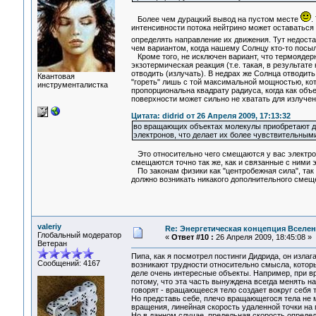
Более чем дурацкий вывод на пустом месте
.
интенсивности потока нейтрино может оставаться 
определять направление их движения. Тут недоста
чем вариантом, когда нашему Солнцу кто-то посыл
Кроме того, не исключен вариант, что термоядерна
экзотермическая реакция (т.е. такая, в результате
отводить (излучать). В недрах же Солнца отводить
Квантовая
"гореть" лишь с той максимальной мощностью, кот
инструменталистка
пропорциональна квадрату радиуса, когда как объ
поверхности может сильно не хватать для излучен
Цитата: didrid от 26 Апреля 2009, 17:13:32
во вращающих объектах молекулы приобретают д
электронов, что делает их более чувствительны
Это относительно чего смещаются у вас электрон
смещаются точно так же, как и связанные с ними 
По законам физики как "центробежная сила", так 
должно возникать никакого дополнительного сме
valeriy
Re: Энергетическая концепция Вселе
Глобальный модератор
«
Ответ #10 :
26 Апреля 2009, 18:45:08 »
Ветеран
Пипа, как я посмотрел постинги Дидрида, он излаг
Сообщений: 4167
возникают трудности относительно смысла, который
деле очень интересные объекты. Например, при в
потому, что эта часть вынуждена всегда менять н
говорят - вращающееся тело создает вокруг себя 
Но представь себе, плечо вращающегося тела не м
вращения, линейная скорость удаленной точки на 
Но в данном случае, предельная скорость определ