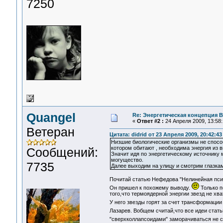
7250
Quangel
Re: Энергетическая концепция 
«
Ответ #2 :
24 Апреля 2009, 13:58:
Ветеран
Цитата: didrid от 23 Апреля 2009, 20:42:43
Низшие биологические организмы не спосо
котором обитают , необходима энергия из в
Сообщений:
Значит идя по энергетическому источнику м
могущество.
7735
Далее выходим на улицу и смотрим глазкам
Почитай статью Нефедова "Нелинейная псих
Он пришел к похожему выводу.
Только п
того,что термоядерной энергии звезд не хв
У него звезды горят за счет трансформации
Лазарев. Вобщем считай,что все идеи статьи
"сверхколлапсоидами" заморачиваться не с