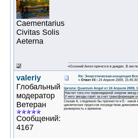
Сaementarius
Civitas Solis
Aeterna
«Осенний Ангел прячется в дождях. В листве
valeriy
Re: Энергетическая концепция Вс
«
Ответ #3 :
24 Апреля 2009, 15:45:30
Глобальный
Цитата: Quantum Angel от 24 Апреля 2009, 1
Насчет того,что термоядерной энергии звезд 
модератор
У него звезды горят за счет трансформации х
Сказав А, следовало бы признести и Б - како
Ветеран
циклических прцессов посредством домножени
размерность к времени.
Сообщений:
4167