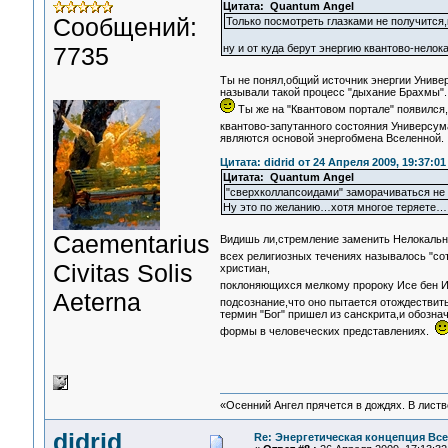
Цитата: Quantum Angel
Сообщений:
Только посмотреть глазками не получится,
7735
ну и от куда берут энергию квантово-нелок
Ты не понял,общий источник энергии Униве
называли такой процесс "дыхание Брахмы".
Ты же на "Квантовом портале" появился,
квантово-запутанного состояния Универсум
являются основой энергобмена Вселенной.
Цитата: didrid от 24 Апреля 2009, 19:37:01
Цитата: Quantum Angel
"сверхколлапсоидами" заморачиваться не 
Ну это по желанию…хотя многое теряете…
Сaementarius
Видишь ли,стремление заменить Нелокальн
всех религиозных течениях называлось "со
Civitas Solis
христиан,
поклоняющихся мелкому пророку Исе бен 
Aeterna
подсознание,что оно пытается отождествит
термин "Бог" пришел из санскрита,и обознача
формы в человеческих представлениях.
«Осенний Ангел прячется в дождях. В листве
didrid
Re: Энергетическая концепция Вс