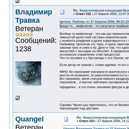
Владимир
Re: Энергетическая концепция Вс
«
Ответ #22 :
27 Апреля 2009, 12:07:3
Травка
Цитата: Любовь от 27 Апреля 2009, 08:21:23
ваще-то... мифология - это результат вербал
Ветеран
Вообще то мифология - это как раз прямопот
замкнутой целостной системы мироописания. В
Сообщений:
с момента рождения и далее коррелируется 
Например, прочитав эту тему, я сразу заинтере
1238
законов трех и семи и пр. Дело в том, что од
масштаба с выходом на Абсолют. А предназна
осознанное управление этим процессом.
Что-то похожее и у Кастанеды с его Орлом, 
Если автор не знаком с этими идеями, то его 
IMHO без признания значимости магического 
мысли не возможно, но равнозначнимостьсть 
Вот например, меня сначала немного раздрож
херувимов... и прочих лайтмано-лаззаревской
парадигмы - а это очень значимая фигура в 
Однажы Чжуан-цзы приснилось, что он бегемо
порхающими над цветами.
Quangel
Re: Энергетическая концепция 
«
Ответ #23 :
27 Апреля 2009, 14:12
Ветеран
Цитата: Владимир Травка от 27 Апреля 20