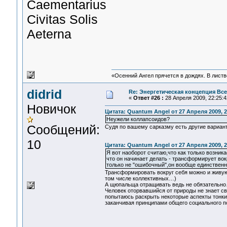
Сaementarius
Civitas Solis
Aeterna
«Осенний Ангел прячется в дождях. В листве
didrid
Re: Энергетическая концепция Вс
«
Ответ #26 :
28 Апреля 2009, 22:25:4
Новичок
Цитата: Quantum Angel от 27 Апреля 2009, 2
Неужели коллапсоидов?
Сообщений:
Судя по вашему сарказму есть другие вариа
10
Цитата: Quantum Angel от 27 Апреля 2009, 2
Я вот наоборот считаю,что как только возник
что он начинает делать - трансформирует вок
только не "ошибочный",он вообще единствен
Трансформировать вокруг себя можно и живую
том числе коллективных…)
А щюпальща отращивать ведь не обязательно…
Человек оторвавшийся от природы не знает св
попытаюсь раскрыть некоторые аспекты тонких
заканчивая принципами общего социального 