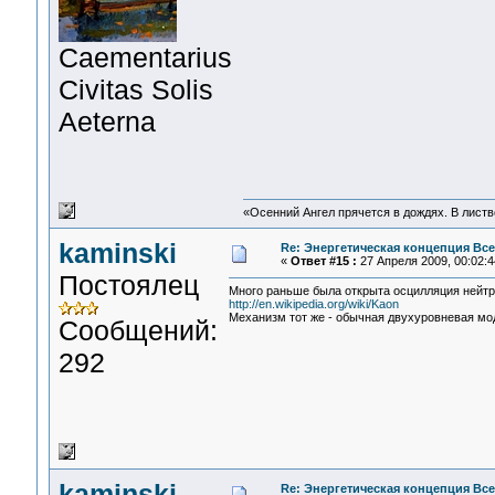
Сaementarius
Civitas Solis
Aeterna
«Осенний Ангел прячется в дождях. В листве
kaminski
Re: Энергетическая концепция Вс
«
Ответ #15 :
27 Апреля 2009, 00:02:4
Постоялец
Много раньше была открыта осцилляция нейтр
http://en.wikipedia.org/wiki/Kaon
Механизм тот же - обычная двухуровневая мо
Сообщений:
292
kaminski
Re: Энергетическая концепция Вс