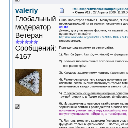
valeriy
Re: Энергетическая концепция Вс
«
Ответ #19 :
27 Апреля 2009, 11:29:0
Глобальный
Пипа, посмотрел статью Н. Машутикова, "Осци
перекидывающий их из одного поколения в друг
модератор
опыте
.
Думаю, для участников форума, на первый раз
Ветеран
существует, на сайте
http://ru.wikipedia.org/wiki/%D0%9B%D0
гиперссылкам.
Сообщений:
Приведу ряд выдежек из этого сайта:
4167
1). Лепто́н (греч. λεπτός — лёгкий) — фунда
2). Количество возможных поколений «класси
— оно равно трём;
3). Каждому заряженному лептону (электрон, 
4). Ранее считалось, что каждое поколение 
словами, лептон может возникнуть только вмес
антилептонов каждого поколения в замкнутой 
5).
С открытием осцилляций нейтрино обнару
тау-нейтрино и т. д. Таким образом, флейворн
6). Из заряженных лептонов стабильным являе
заряженные лептоны распадаются в более лё
по мнению ученых, весь окружающий мир мог б
сопутствующими их нейтрино, антинейтрино), 
7). Лептоны вместе с кварками (которые учас
фундаментальных фермионов — частиц, из кото
структура. Несмотря на то, что
до сих пор ник