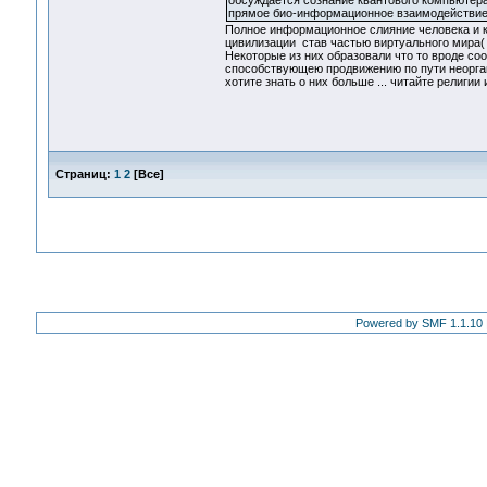
обсуждается сознание квантового компьютера
прямое био-информационное взаимодействие 
Полное информационное слияние человека и к
цивилизации став частью виртуального мира(
Некоторые из них образовали что то вроде со
способствующею продвижению по пути неорга
хотите знать о них больше ... читайте религии 
Страниц:
1
2
[
Все
]
Powered by SMF 1.1.10