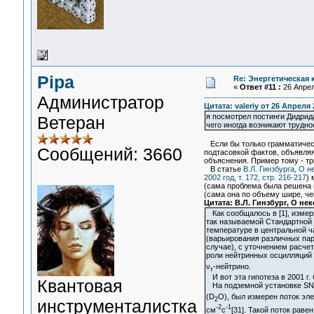
Pipa
Re: Энергетическая
«
Ответ #11 :
26 Апрел
Администратор
Цитата: valeriy от 26 Апреля 
я посмотрел постинги Дидрид
Ветеран
чего иногда возникают трудно
Если бы только грамматическ
Сообщений: 3660
подтасовкой фактов, объявляя
объяснения. Пример тому - тр
В статье
В.Л. Гинзбурга, О 
2002 год, т. 172, стр. 216-217
) 
(сама проблема была решена в
(сама она по объему шире, че
Цитата: В.Л. Гинзбург, О н
Как сообщалось в [1], измер
так называемой Стандартной 
температуре в центральной ч
(варьирования различных пар
случае), с уточнением расче
роли нейтринных осцилляций и
ν
-нейтрино.
τ
И вот эта гипотеза в 2001 г.
Квантовая
На подземной установке SNO 
(D
O), был измерен поток эле
2
инструменталистка
-2
-1
см
с
[31]. Такой поток рав