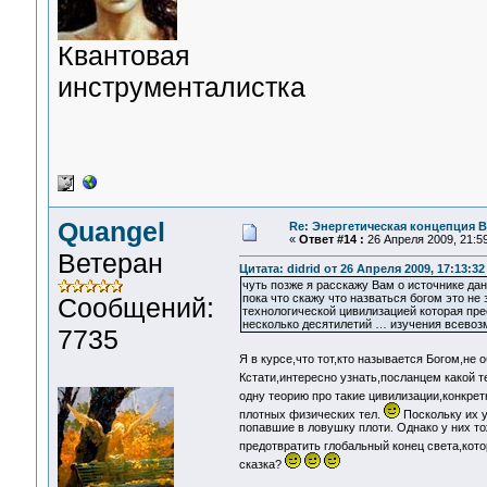
Квантовая
инструменталистка
Quangel
Re: Энергетическая концепция 
«
Ответ #14 :
26 Апреля 2009, 21:59
Ветеран
Цитата: didrid от 26 Апреля 2009, 17:13:32
чуть позже я расскажу Вам о источнике да
пока что скажу что назваться богом это не
Сообщений:
технологической цивилизацией которая пре
несколько десятилетий … изучения всево
7735
Я в курсе,что тот,кто называется Богом,не 
Кстати,интересно узнать,посланцем какой т
одну теорию про такие цивилизации,конкре
плотных физических тел.
Поскольку их у
попавшие в ловушку плоти. Однако у них т
предотвратить глобальный конец света,кот
сказка?