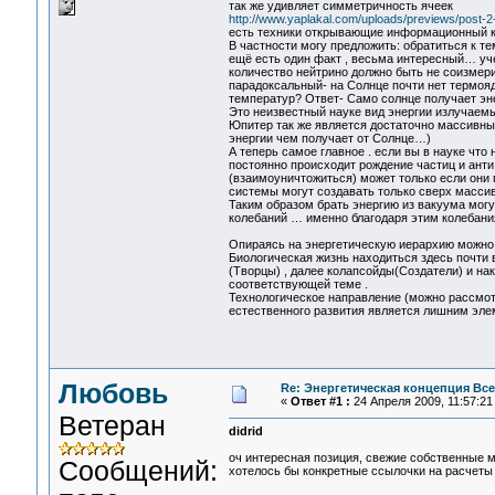
так же удивляет симметричность ячеек
http://www.yaplakal.com/uploads/previews/post-
есть техники открывающие информационный ка
В частности могу предложить: обратиться к т
ещё есть один факт , весьма интересный… уч
количество нейтрино должно быть не соизмер
парадоксальный- на Солнце почти нет термояд
температур? Ответ- Само солнце получает эн
Это неизвестный науке вид энергии излучаем
Юпитер так же является достаточно массивны
энергии чем получает от Солнце…)
А теперь самое главное . если вы в науке что
постоянно происходит рождение частиц и анти
(взаимоуничтожиться) может только если они
системы могут создавать только сверх масси
Таким образом брать энергию из вакуума могу
колебаний … именно благодаря этим колебания
Опираясь на энергетическую иерархию можно п
Биологическая жизнь находиться здесь почти в
(Творцы) , далее колапсойды(Создатели) и на
соответствующей теме .
Технологическое направление (можно рассмот
естественного развития является лишним эл
Любовь
Re: Энергетическая концепция Вс
«
Ответ #1 :
24 Апреля 2009, 11:57:21
Ветеран
didrid
оч интересная позиция, свежие собственные м
Сообщений:
хотелось бы конкретные ссылочки на расчеты 