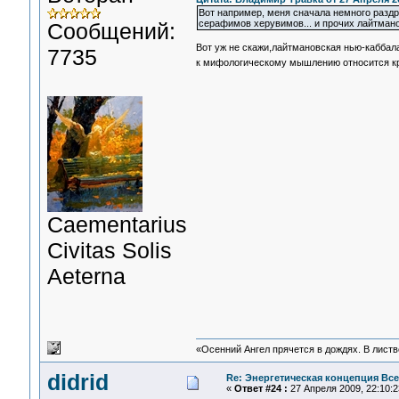
Вот например, меня сначала немного раздр
серафимов херувимов... и прочих лайтман
Сообщений:
Вот уж не скажи,лайтмановская нью-каббала 
7735
к мифологическому мышлению относится кр
Сaementarius
Civitas Solis
Aeterna
«Осенний Ангел прячется в дождях. В листве
didrid
Re: Энергетическая концепция Вс
«
Ответ #24 :
27 Апреля 2009, 22:10:2