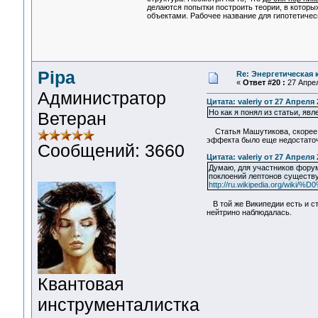
делаются попытки построить теории, в котор
объектами. Рабочее название для гипотетичес
Pipa
Re: Энергетическая
«
Ответ #20 :
27 Апрел
Администратор
Цитата: valeriy от 27 Апреля 
Но как я понял из статьи, яв
Ветеран
Статья Машутикова, скорее в
эффекта было еще недостаточн
Сообщений: 3660
Цитата: valeriy от 27 Апреля 
Думаю, для участников форума
поклоений лептонов существу
http://ru.wikipedia.org/
В той же Википедии есть и ст
нейтрино наблюдалась.
Квантовая
инструменталистка