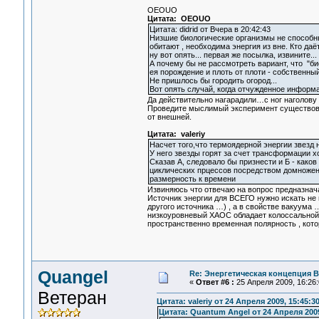
OEOUO
Цитата: OEOUO
Цитата: didrid от Вчера в 20:42:43
Низшие биологические организмы не способн
обитают , необходима энергия из вне. Кто даёт
ну вот опять... первая же посылка, извините...
А почему бы не рассмотреть вариант, что "б
ея порождение и плоть от плоти - собственн
Не пришлось бы городить огород...
Вот опять случай, когда отчужденное информа
Да действительно нагарадили…с ног наголову 
Проведите мыслимый эксперимент существова
от внешней.
Цитата: valeriy
Насчет того,что термоядерной энергии звезд 
У него звезды горят за счет трансформации х
Сказав А, следовало бы признести и Б - как
циклических прцессов посредством домножени
размерность к времени
Извиняюсь что отвечаю на вопрос предназнача
Источник энергии для ВСЕГО нужно искать не 
другого источника …) , а в свойстве вакуума
низкоуровневый ХАОС обладает колоссальной 
пространственно временная полярность , кот
Quangel
Re: Энергетическая концепция 
«
Ответ #6 :
25 Апреля 2009, 16:26:
Ветеран
Цитата: valeriy от 24 Апреля 2009, 15:45:3
Цитата: Quantum Angel от 24 Апреля 2009