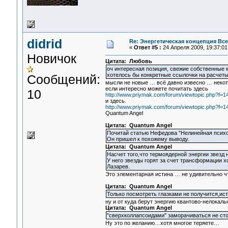
didrid
Re: Энергетическая концепция Вс
«
Ответ #5 :
24 Апреля 2009, 19:37:01
Новичок
Цитата: Любовь
оч интересная позиция, свежие собственные м
хотелось бы конкретные ссылочки на расчеты
Сообщений:
мысли не новые … всё давно извесно … некото
если интересно можете почитать здесь
10
http://www.priymak.com/forum/viewtopic.php?f
и здесь.
http://www.priymak.com/forum/viewtopic.php?f
Quantum Angel
Цитата: Quantum Angel
Почитай статью Нефедова "Нелинейная психо
Он пришел к похожему выводу.
Цитата: Quantum Angel
Насчет того,что термоядерной энергии звезд 
У него звезды горят за счет трансформации 
Лазарев.
Это элементарная истина … не удивительно 
Цитата: Quantum Angel
Только посмотреть глазками не получится,ист
ну и от куда берут энергию квантово-нелокал
Цитата: Quantum Angel
"сверхколлапсоидами" заморачиваться не сто
Ну это по желанию…хотя многое теряете…