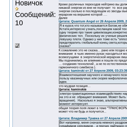
Новичок
Кроме различных переходов нейтрино вы долж
никакой энергии из вне не получает то все ра
энергии сколько в последующем из звезды вый
Сообщений:
иерархии на вершине которой ….
Далее
10
Цитата: Quantum Angel от 26 Апреля 2009, 2
Я в курсе,что тот,кто называется Богом,не о
Кстати,интересно узнать,посланцем какой тех
одну теорию про такие цивилизации,конкрет
физических тел. Поскольку их ученые решил
ловушку плоти. Однако у них тоже есть "опп
предотвратить глобальный конец света,кото
сказка?
К сожалению это не сказка… рано или поздно
внимание в чьих именно руках находиться мо
всемогущими в энергетической иерархии ли
Мы подчинились их влиянию и пошли по предл
… созданию технологий , а не по естественн
гармоничного симбиоза ).
Цитата: kaminski от 27 Апреля 2009, 03:23:3
Взаимоотношения научного и ненаучного позн
пользу квазинаучных или скорее мифологичес
идеи.
это мудрая позиция…
Цитата: kaminskiв
электро-гравитационных взаимодействиях нар
на это и не обращают внимания. Может быть 
вращения). Насколько я знаю, альтернативны
момент интересует.
общая теория поля лежит в теме "ТРАНСФОРМ
может что ни будь и получится...
Цитата: Владимир Травка от 27 Апреля 2009
Вот например, меня сначала немного раздрож
серафимов херувимов... и прочих лайтмано-л