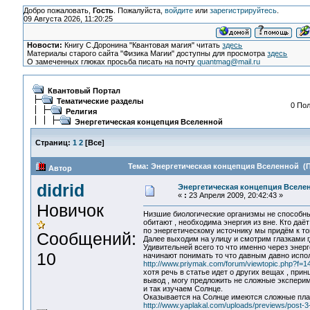
Добро пожаловать,
Гость
. Пожалуйста,
войдите
или
зарегистрируйтесь
.
09 Августа 2026, 11:20:25
Новости:
Книгу С.Доронина "Квантовая магия" читать
здесь
Материалы старого сайта "Физика Магии" доступны для просмотра
здесь
О замеченных глюках просьба писать на почту
quantmag@mail.ru
Квантовый Портал
Тематические разделы
0 Пол
Религия
Энергетическая концепция Вселенной
Страниц:
1
2
[
Все
]
Тема: Энергетическая концепция Вселенной (П
Автор
didrid
Энергетическая концепция Вселе
«
:
23 Апреля 2009, 20:42:43 »
Новичок
Низшие биологические организмы не способны
обитают , необходима энергия из вне. Кто даё
по энергетическому источнику мы придём к то
Сообщений:
Далее выходим на улицу и смотрим глазками г
Удивительней всего то что именно через энер
10
начинают понимать то что давным давно испол
http://www.priymak.com/forum/viewtopic.php?f=1
хотя речь в статье идет о других вещах , при
вывод , могу предложить не сложные экспер
и так изучаем Солнце.
Оказывается на Солнце имеются сложные пл
http://www.yaplakal.com/uploads/previews/post-