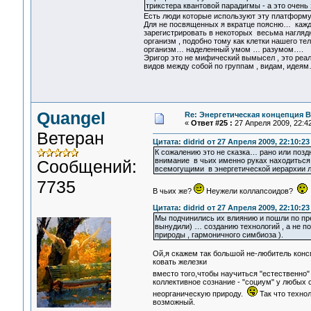
трикстера квантовой парадигмы - а это очен
Есть люди которые используют эту платфор
Для не посвященных я вкратце поясню… кажды
зарегистрировать в некоторых весьма наглядн
организм , подобно тому как клетки нашего т
организм… наделенный умом … разумом….
Эригор это не мифический вымысел , это реа
видов между собой по группам , видам, идея
Quangel
Re: Энергетическая концепция 
«
Ответ #25 :
27 Апреля 2009, 22:42
Ветеран
Цитата: didrid от 27 Апреля 2009, 22:10:23
К сожалению это не сказка… рано или поз
внимание в чьих именно руках находиться
Сообщений:
всемогущими в энергетической иерархии 
7735
В чьих же?
Неужели коллапсоидов?
Цитата: didrid от 27 Апреля 2009, 22:10:23
Мы подчинились их влиянию и пошли по пр
вынудили) … созданию технологий , а не 
природы , гармоничного симбиоза ).
Ой,я скажем так большой не-любитель конс
ковать железки
вместо того,чтобы научиться "естественно"
коллективное сознание - "социум" у любых 
неорганическую природу.
Так что техно
возможный.