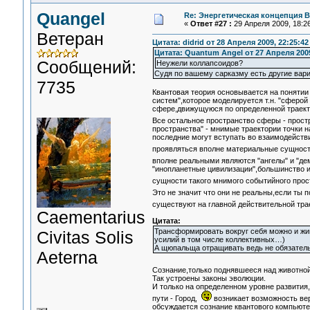
Quangel
Re: Энергетическая концепция 
«
Ответ #27 :
29 Апреля 2009, 18:26
Ветеран
Цитата: didrid от 28 Апреля 2009, 22:25:42
Цитата: Quantum Angel от 27 Апреля 2009
Сообщений:
Неужели коллапсоидов?
Судя по вашему сарказму есть другие вар
7735
Квантовая теория основывается на понятии
систем",которое моделируется т.н. "сферой
сфере,движущуюся по определенной траек
Все остальное пространство сферы - прост
пространства" - мнимые траектории точки 
последние могут вступать во взаимодейств
проявляться вполне материальные сущнос
вполне реальными являются "ангелы" и "де
"инопланетные цивилизации",большинство из
сущности такого мнимого событийного про
Это не значит что они не реальны,если ты 
существуют на главной действительной тра
Сaementarius
Цитата:
Трансформировать вокруг себя можно и жи
Civitas Solis
усилий в том числе коллективных…)
А щюпальща отращивать ведь не обязатель
Aeterna
Сознание,только поднявшееся над животно
Так устроены законы эволюции.
И только на определенном уровне развития
пути - Город,
возникает возможность вер
обсуждается сознание квантового компьюте