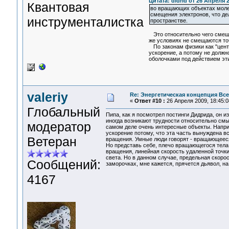
Цитата: didrid от 26 Апреля 2
Квантовая
во вращающих объектах моле
смещения электронов, что д
инструменталистка
пространстве.
Это относительно чего смеща
же условиях не смещаются точ
По законам физики как "центр
ускорение, а потому не долж
оболочками под действием 
valeriy
Re: Энергетическая концепция Вс
«
Ответ #10 :
26 Апреля 2009, 18:45:0
Глобальный
Пипа, как я посмотрел постинги Дидрида, он и
иногда возникают трудности относительно смыс
модератор
самом деле очень интересные объекты. Напри
ускорение потому, что эта часть вынуждена вс
Ветеран
вращения. Умные люди говорят - вращающееся 
Но представь себе, плечо вращающегося тела 
вращения, линейная скорость удаленной точки
света. Но в данном случае, предельная скоро
Сообщений:
заморочках, мне кажется, прячется дьявол, на
4167