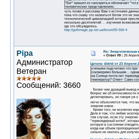
"Бог" пришел из санскрита,и обозначает "тот,к
человеческих представлениях.
чуть позже я расскажу Вам о источнике данны
пока что скажу что назваться богом это не зн
технологической цивилизацией которая пресле
несколько десятилетий … изучения всевозмож
где это обсуждалось.
http://gothmagic.pp.net.ua/forum/55-500-4
Pipa
Re: Энергетическая
«
Ответ #9 :
26 Апреля
Администратор
Цитата: didrid от 23 Апреля 2
учеными подсчитано что при 
Ветеран
соизмеримо большим… однако 
на Солнце почти нет термояд
температур? Ответ- Само сол
Сообщений: 3660
Более чем дурацкий вывод н
Вопрос же об интенсивности п
детектировать, не говоря уж 
легче объясняется тем, что м
энергию извне.
Кроме того, не исключен вари
Дело в том, что любая экзотер
том случае, если эту энергию 
"термоядерный котел", которы
которую в состоянии отводить
когда как объем пропорционал
сильно не хватать для излуче