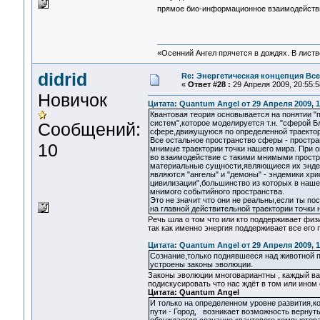
прямое био-информационное взаимодействи
«Осенний Ангел прячется в дождях. В листве
didrid
Re: Энергетическая концепция Вс
«
Ответ #28 :
29 Апреля 2009, 20:55:5
Новичок
Цитата: Quantum Angel от 29 Апреля 2009, 1
Квантовая теория основывается на понятии "
систем",которое моделируется т.н. "сферой Б
Сообщений:
сфере,движущуюся по определенной траекто
Все остальное пространство сферы - простра
10
мнимые траектории точки нашего мира. При о
во взаимодействие с такими мнимыми простр
материальные сущности,являющиеся их энде
являются "ангелы" и "демоны" - эндемики хр
цивилизации",большинство из которых в нашем
мнимого событийного пространства.
Это не значит что они не реальны,если ты по
на главной действительной траектории точки 
Речь шла о том что или кто поддерживает физ
так как именно энергия поддерживает все его
Цитата: Quantum Angel от 29 Апреля 2009, 1
Сознание,только поднявшееся над животной 
устроены законы эволюции.
Законы эволюции многовариантны , каждый ва
подискусировать что нас ждёт в том или ином 
Цитата: Quantum Angel
И только на определенном уровне развития,к
пути - Город, возникает возможность вернуть