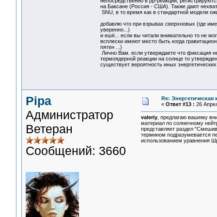
непосредственно в рр-реакции, регистрируют
на Баксане (Россия - США). Также дают нехват
SNU, в то время как в стандартной модели ож
добавлю что при взрывах сверхновых (где им
уверенно...)
и ешё... если вы читали внимательно то не мо
всплески имеют место быть когда гравитацион
пятен ...)
Лично Вам. если утверждаете что фиксация не
термоядерной реакции на солнце то утверждени
существует вероятность иных энергетических 
Pipa
Re: Энергетическая
«
Ответ #13 :
26 Апрел
Администратор
valeriy
, предлагаю вашему вни
материал по солнечному нейт
Ветеран
представляет раздел "Смешив
термином подразумевается пер
использованием уравнения Шр
Сообщений: 3660