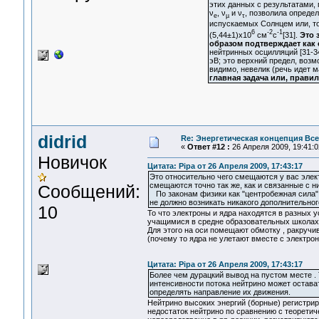
этих данных с результатами,
ν
, ν
и ν
, позволила определ
e
µ
τ
испускаемых Солнцем или, то
6
-2
-1
(5,44±1)х10
см
с
[31].
Это 
образом подтверждает как
нейтринных осцилляций [31-3
эВ; это верхний предел, воз
видимо, невелик (речь идет м
главная задача или, прави
didrid
Re: Энергетическая концепция Вс
«
Ответ #12 :
26 Апреля 2009, 19:41:0
Новичок
Цитата: Pipa от 26 Апреля 2009, 17:43:17
Это относительно чего смещаются у вас элек
смещаются точно так же, как и связанные с 
Сообщений:
По законам физики как "центробежная сила", 
не должно возникать никакого дополнительно
10
То что электроны и ядра находятся в разных 
учащимися в средне образовательных школах 
Для этого на оси помещают обмотку , ракручи
(почему то ядра не улетают вместе с электро
Цитата: Pipa от 26 Апреля 2009, 17:43:17
Более чем дурацкий вывод на пустом месте .
интенсивности потока нейтрино может остават
определять направление их движения.
Нейтрино высоких энергий (борные) регистри
недостаток нейтрино по сравнению с теорети