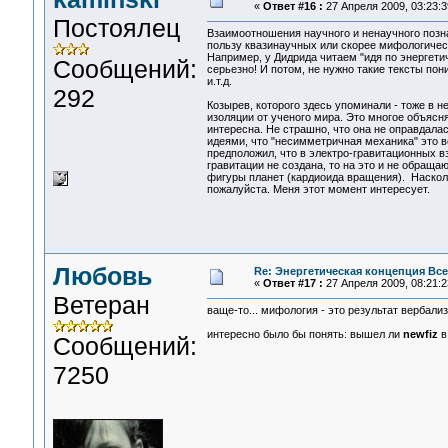
«
Ответ #16 :
27 Апреля 2009, 03:23:3
Постоялец
Взаимоотношения научного и ненаучного позн
пользу квазинаучных или скорее мифологичес
Например, у Дидрида читаем "идя по энергети
Сообщений:
серьезно! И потом, не нужно такие тексты пон
и.т.д.
292
Козырев, которого здесь упоминали - тоже в н
изоляции от ученого мира. Это многое объясняе
интересна. Не страшно, что она не оправдалас
идеями, что "несимметричная механика" это в
предположил, что в электро-гравитационных в
гравитации не создана, то на это и не обраща
фигуры планет (кардиоида вращения). Насколь
пожалуйста. Меня этот момент интересует.
Любовь
Re: Энергетическая концепция Вс
«
Ответ #17 :
27 Апреля 2009, 08:21:2
Ветеран
ваще-то... мифология - это результат вербал
интересно было бы понять: вышел ли
newfiz
в
Сообщений:
7250