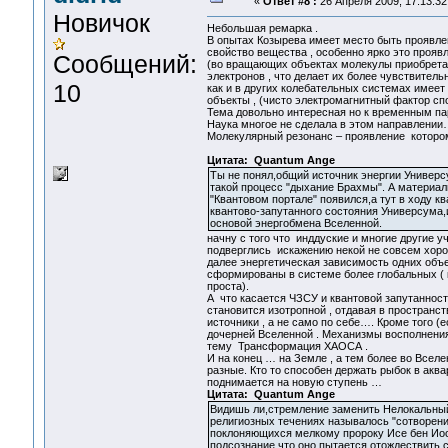
«
Ответ #8 :
26 Апреля 2009, 17:13:32
Новичок
Небольшая ремарка .
В опытах Козырева имеет место быть проявлен
свойство вещества , особенно ярко это прояв
Сообщений:
(во вращающих объектах молекулы приобрета
электронов , что делает их более чувствите
10
как и в других колебательных системах имее
объекты , (чисто электромагнитный фактор сп
Тема довольно интересная но к временным па
Наука многое не сделала в этом направлении
Молекулярный резонанс – проявление котором
Цитата: Quantum Ange
Ты не понял,общий источник энергии Универ
такой процесс "дыхание Брахмы". А материал
"Квантовом портале" появился,а тут в ходу к
квантово-запутанного состояния Универсума,
основой энергобмена Вселенной.
начну с того что инддуские и многие другие 
подверглись искажению некой не совсем хоро
далее энергетическая зависимость одних объе
сформированы в системе более глобальных ( к
проста).
А что касается ЧЗСУ и квантовой запутаннос
становится изотропной , отдавая в пространс
источники , а не само по себе…. Кроме того (
дочерней Вселенной . Механизмы восполнения
тему Трансформация ХАОСА .
И на конец … на Земле , а тем более во Вселен
разные. Кто то способен держать рыбок в акв
поднимается на новую ступень …
Цитата: Quantum Ange
Видишь ли,стремление заменить Нелокальный 
религиозных течениях называлось "сотворени
поклоняющихся мелкому пророку Исе бен Ио
подсознание,что оно пытается отождествить 