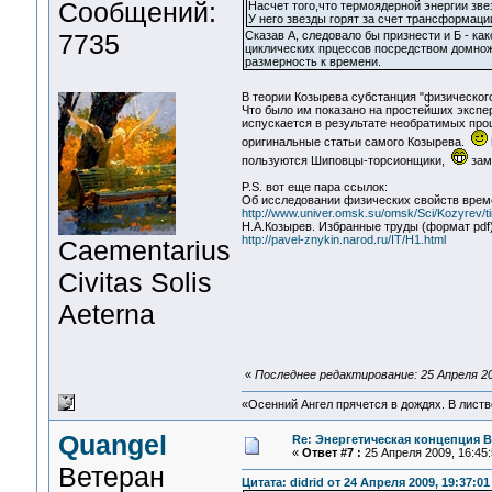
Сообщений:
Насчет того,что термоядерной энергии зве
У него звезды горят за счет трансформаци
7735
Сказав А, следовало бы признести и Б - к
циклических прцессов посредством домноже
размерность к времени.
В теории Козырева субстанция "физическо
Что было им показано на простейших экспе
испускается в результате необратимых про
оригинальные статьи самого Козырева.
пользуются Шиповцы-торсионщики,
зам
P.S. вот еще пара ссылок:
Об исследовании физических свойств врем
http://www.univer.omsk.su/omsk/Sci/Kozyrev/t
Н.А.Козырев. Избранные труды (формат pdf
http://pavel-znykin.narod.ru/IT/H1.html
Сaementarius
Civitas Solis
Aeterna
«
Последнее редактирование: 25 Апреля 20
«Осенний Ангел прячется в дождях. В листве
Quangel
Re: Энергетическая концепция 
«
Ответ #7 :
25 Апреля 2009, 16:45:
Ветеран
Цитата: didrid от 24 Апреля 2009, 19:37:01