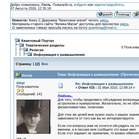
Добро пожаловать,
Гость
. Пожалуйста,
войдите
или
зарегистрируйтесь
.
07 Августа 2026, 12:35:18
Новости:
Книгу С.Доронина "Квантовая магия" читать
здесь
Материалы старого сайта "Физика Магии" доступны для просмотра
здесь
О замеченных глюках просьба писать на почту
quantmag@mail.ru
Квантовый Портал
Тематические разделы
0 Пользова
Религия
Информация к размышлению
Страниц:
1
[
2
]
Все
Тема: Информация к размышлению (Прочитано 
Автор
timyr
Re: Информация к размышлению
Пользователь
«
Ответ #15 :
31 Мая 2010, 12:08:14 »
Сообщений: 141
Любовь,
Для того, чтобы продолжить обсуждение волнующих
астрологии и нумерологии. Желательно, но не обяз
физиогномистики, телегонии.
Для этих же целей мне нужно знать о ваших знания
зависимости от того как вы их интерпретируете.
Если эти вопросы вам не хочется обсуждать на эт
именем, а в письме мне сообщите это ваше имя.
Если этот вариант не приемлем, то можно обменя