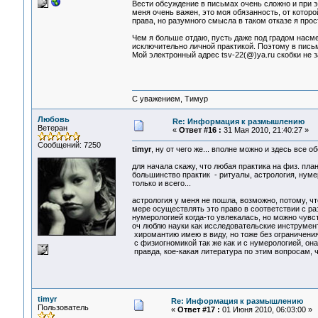
Вести обсуждение в письмах очень сложно и при э
меня очень важен, это моя обязанность, от которой
права, но разумного смысла в таком отказе я прос
Чем я больше отдаю, пусть даже под градом насм
исключительно личной практикой. Поэтому в пись
Мой электронный адрес tsv-22(@)ya.ru скобки не з
С уважением, Тимур
Любовь
Re: Информация к размышлению
Ветеран
«
Ответ #16 :
31 Мая 2010, 21:40:27 »
Сообщений: 7250
timyr
, ну от чего же... вполне можно и здесь все об
для начала скажу, что любая практика на физ. план
большинство практик - ритуалы, астрология, нуме
только и всего...
астрология у меня не пошла, возможно, потому, чт
мере осуществлять это право в соответствии с ра
нумерологией когда-то увлекалась, но можно чувс
оч люблю науки как исследовательские инструменты
хиромантию имею в виду, но тоже без ограничения
с физиогномикой так же как и с нумерологией, она
правда, кое-какая литература по этим вопросам, ч
timyr
Re: Информация к размышлению
Пользователь
«
Ответ #17 :
01 Июня 2010, 06:03:00 »