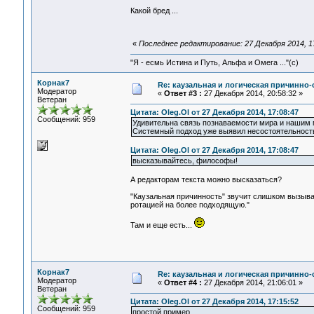
Какой бред ...
«
Последнее редактирование: 27 Декабря 2014, 17
"Я - есмь Истина и Путь, Альфа и Омега ..."(с)
Корнак7
Re: каузальная и логическая причинно
Модератор
«
Ответ #3 :
27 Декабря 2014, 20:58:32 »
Ветеран
Цитата: Oleg.Ol от 27 Декабря 2014, 17:08:47
Сообщений: 959
Удивительна связь познаваемости мира и нашим
Системный подход уже выявил несостоятельность
Цитата: Oleg.Ol от 27 Декабря 2014, 17:08:47
высказывайтесь, философы!
А редакторам текста можно высказаться?
"Каузальная причинность" звучит слишком вызыв
ротацией на более подходящую."
Там и еще есть...
Корнак7
Re: каузальная и логическая причинно
Модератор
«
Ответ #4 :
27 Декабря 2014, 21:06:01 »
Ветеран
Цитата: Oleg.Ol от 27 Декабря 2014, 17:15:52
Сообщений: 959
простой пример.