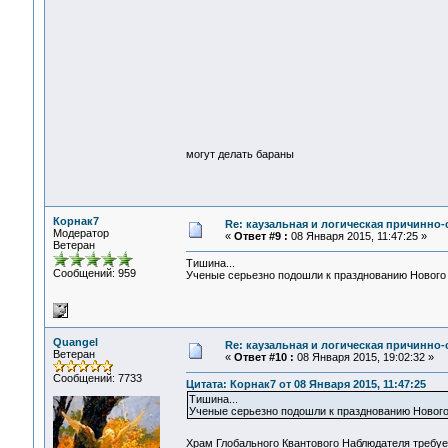
могут делать бараны
Корнак7
Re: каузальная и логическая причинно
Модератор
«
Ответ #9 :
08 Января 2015, 11:47:25 »
Ветеран
Тишина...
Сообщений: 959
Ученые серьезно подошли к празднованию Нового 
Quangel
Re: каузальная и логическая причинно
Ветеран
«
Ответ #10 :
08 Января 2015, 19:02:32 »
Сообщений: 7733
Цитата: Корнак7 от 08 Января 2015, 11:47:25
Тишина...
Ученые серьезно подошли к празднованию Нового
Храм Глобального Квантового Наблюдателя требу