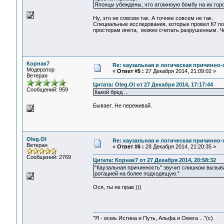
Японцы убеждены, что атомноую бомбу на их гор
Ну, это не совсем так. А точнее совсем не так.
Специальные исследования, которые провел К7 по
просторам инета, можно считать разрушенным. Че
Корнак7
Re: каузальная и логическая причинно
Модератор
«
Ответ #5 :
27 Декабря 2014, 21:09:02 »
Ветеран
Цитата: Oleg.Ol от 27 Декабря 2014, 17:17:44
Сообщений: 959
Какой бред ...
Бывает. Не переживай.
Oleg.Ol
Re: каузальная и логическая причинно
Ветеран
«
Ответ #6 :
28 Декабря 2014, 21:20:35 »
Сообщений: 2769
Цитата: Корнак7 от 27 Декабря 2014, 20:58:32
"Каузальная причинность" звучит слишком вызыв
ротацией на более подходящую."
Ося, ты не прав )))
"Я - есмь Истина и Путь, Альфа и Омега ..."(с)