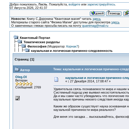
Добро пожаловать,
Гость
. Пожалуйста,
войдите
или
зарегистрируйтесь
.
07 Августа 2026, 22:41:37
Новости:
Книгу С.Доронина "Квантовая магия" читать
здесь
Материалы старого сайта "Физика Магии" доступны для просмотра
здесь
О замеченных глюках просьба писать на почту
quantmag@mail.ru
Квантовый Портал
Тематические разделы
Философия
(Модератор:
Корнак7
)
каузальная и логическая причинно-следсвенность
Страниц:
[
1
]
Тема: каузальная и логическая причинно-след
Автор
Oleg.Ol
каузальная и логическая причинно-сле
Ветеран
«
:
27 Декабря 2014, 17:08:47 »
Сообщений: 2769
Удивительна связь познаваемости мира и нашим
Системный подход уже выявил несостоятельность 
Да и мы сами часто убеждались что логические п
каузальные причины некоего следствия иногда ка
Каким же образом существует наука основанная на
каузальной причинности мира реального?
Для меня это загадка ... высказывайтесь, филосо