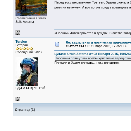
Перед восстановлением Третьего Храма сначала б
религии не нужен. А вот потом придут праведные
Сaementarius Civitas
Solis Aeterna
«Осенний Ангел прячется в дождях. В листве янтарн
Torsion
Re: каузальная и логическая причинно
Ветеран
«
Ответ #13 :
16 Января 2015, 17:35:11 »
Сообщений: 2823
Цитата: Urbis Aeterna от 08 Января 2015, 19:02:3
Торсионы пляшут,как арабы-христиане перед схо
Плясали и будем плясать... пока пляшется.
БДИ И БОДРСТВУЙ!
Страниц:
[
1
]