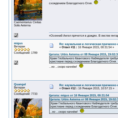
схождением Благодатного Огня.
Сaementarius Civitas
Solis Aeterna
«Осенний Ангел прячется в дождях. В листве янтарн
migus
Re: каузальная и логическая причинно
Ветеран
«
Ответ #11 :
16 Января 2015, 00:31:54 »
Сообщений: 1789
Цитата: Urbis Aeterna от 08 Января 2015, 19:02:3
Храм Глобального Квантового Наблюдателя треб
христиане перед схождением Благодатного Огня
...но ...скоро начнём!
Quangel
Re: каузальная и логическая причинно
Ветеран
«
Ответ #12 :
16 Января 2015, 10:57:15 »
Сообщений: 7733
Цитата: migus от 16 Января 2015, 00:31:54
Цитата: Urbis Aeterna от 08 Января 2015, 19:02:
Храм Глобального Квантового Наблюдателя треб
христиане перед схождением Благодатного Огн
...но ...скоро начнём!