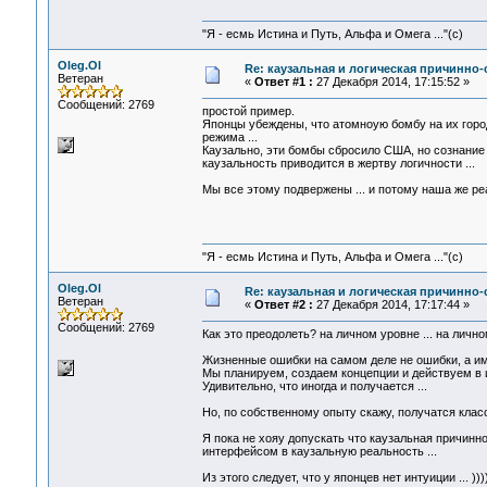
"Я - есмь Истина и Путь, Альфа и Омега ..."(с)
Oleg.Ol
Re: каузальная и логическая причинно
Ветеран
«
Ответ #1 :
27 Декабря 2014, 17:15:52 »
Сообщений: 2769
простой пример.
Японцы убеждены, что атомноую бомбу на их город
режима ...
Каузально, эти бомбы сбросило США, но сознание
каузальность приводится в жертву логичности ...
Мы все этому подвержены ... и потому наша же ре
"Я - есмь Истина и Путь, Альфа и Омега ..."(с)
Oleg.Ol
Re: каузальная и логическая причинно
Ветеран
«
Ответ #2 :
27 Декабря 2014, 17:17:44 »
Сообщений: 2769
Как это преодолеть? на личном уровне ... на личн
Жизненные ошибки на самом деле не ошибки, а им
Мы планируем, создаем концепции и действуем в их
Удивительно, что иногда и получается ...
Но, по собственному опыту скажу, получатся класс
Я пока не хояу допускать что каузальная причинно
интерфейсом в каузальную реальность ...
Из этого следует, что у японцев нет интуиции ... )))