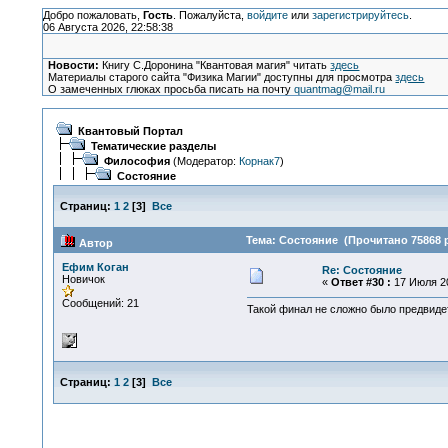
Добро пожаловать,
Гость
. Пожалуйста,
войдите
или
зарегистрируйтесь
.
06 Августа 2026, 22:58:38
Новости:
Книгу С.Доронина "Квантовая магия" читать
здесь
Материалы старого сайта "Физика Магии" доступны для просмотра
здесь
О замеченных глюках просьба писать на почту
quantmag@mail.ru
Квантовый Портал
Тематические разделы
Философия
(Модератор:
Корнак7
)
Состояние
Страниц:
1
2
[
3
]
Все
Тема: Состояние (Прочитано 75868 р
Автор
Ефим Коган
Re: Состояние
Новичок
«
Ответ #30 :
17 Июля 20
Сообщений: 21
Такой финал не сложно было предвид
Страниц:
1
2
[
3
]
Все