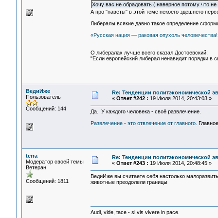
Хочу вас не обрадовать ( наверное потому что не
А про "наветы" в этой теме некоего здешнего пер
Либералы всякие давно такое определение сформи
«Русская нация — раковая опухоль человечества!
О либералах лучше всего сказал Достоевский:
"Если европейский либерал ненавидит порядки в с
ВедиИже
Re: Тенденции политэкономической э
Пользователь
«
Ответ #242 :
19 Июля 2014, 20:43:03 »
Сообщений: 144
Да. У каждого человека - своё развлечение.
Развлечение - это отвлечение от главного.
Главное
terra
Re: Тенденции политэкономической э
Модератор своей темы
«
Ответ #243 :
19 Июля 2014, 20:48:45 »
Ветеран
ВедиИже вы считаете себя настолько малоразвиты
Сообщений: 1811
животные преодолели границы
Audi, vide, tace - si vis vivere in pace.