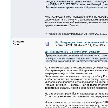
ресурсы - ничем не уступающие тем, что находятс
НИКОГДА НЕ ПЫТАЛИСЬ захватить Канаду!!! Канад
Так что причина трагикомедии в Украине - совсем
Кстати, Ариадна, моё последнее послание можешь 
сложно прийти к мысли, что американским уродам
является американский континент, невыносимые, 
других континентах Земли.
«
Последнее редактирование: 31 Июля 2014, 17:16
Ариадна
Re: Тенденции политэкономической э
Гость
«
Ответ #253 :
31 Июля 2014, 19:40:49 »
Цитата: platonik от 31 Июля 2014, 16:32:39
Ариадна неужели сложно прийти к мысли, что аме
коммунальной квартире, коей является американс
накопленные состояния на других континентах Зе
А зачем им создавать не комфортные условия на 
У американцев с экономикой и уровнем жизни - всё
навредить кому-то. Менталитет не тот.
Экономические санкции ввести могут, чтобы у Ро
чтобы заставить их воевать по серьёзному - дол
И российское правительство прекрасно понимая, ч
России - и Чечню, и Грузию... Вот от такой безнак
территорию Украины уже и с российской территори
Но раз всё-таки российская пропаганда активно п
США - это уже является косвенным подтверждение
И врага нам политтехнологи создали в образе США
Во-первых, нападать на маленькую Украину, народ