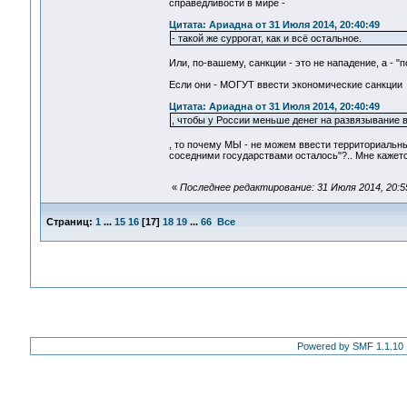
справедливости в мире -
Цитата: Ариадна от 31 Июля 2014, 20:40:49
- такой же суррогат, как и всё остальное.
Или, по-вашему, санкции - это не нападение, а - 
Если они - МОГУТ ввести экономические санкции
Цитата: Ариадна от 31 Июля 2014, 20:40:49
, чтобы у России меньше денег на развязывание 
, то почему МЫ - не можем ввести территориальн
соседними государствами осталось"?.. Мне кажет
«
Последнее редактирование: 31 Июля 2014, 20:5
Страниц:
1
...
15
16
[
17
]
18
19
...
66
Все
Powered by SMF 1.1.10