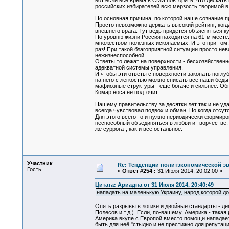
вот если всё время в СМИ повторять, что дескать
российских избирателей всю мерзость творимой в
Но основная причина, по которой наше сознание 
Просто невозможно держать высокий рейтинг, когд
внешнего врага. Тут ведь придется объясняться ку
По уровню жизни Россия находится на 61-м месте.
множеством полезных ископаемых. И это при том,
раз! При такой благоприятной ситуации просто не
нежизнеспособной.
Ответы то лежат на поверхности - бесхозяйственн
адекватной системы управления.
И чтобы эти ответы с поверхности закопать поглуб
на него с лёгкостью можно списать все наши беды
мафиозные структуры - ещё богаче и сильнее. Об
Комар носа не подточит.
Нашему правительству за десятки лет так и не уд
всегда чувствовал подвох и обман. Но когда отсу
Для этого всего то и нужно периодически формиров
неспособный объединяться в любви и творчестве,
же суррогат, как и всё остальное.
Участник
Re: Тенденции политэкономической э
Гость
«
Ответ #254 :
31 Июля 2014, 20:02:00 »
Цитата: Ариадна от 31 Июля 2014, 20:40:49
нападать на маленькую Украину, народ которой до
Опять разрывы в логике и двойные стандарты - дема
Полесов и т.д.). Если, по-вашему, Америка - такая 
Америка вкупе с Европой вместо помощи нападае
быть для неё "стыдно и не престижно для репутац