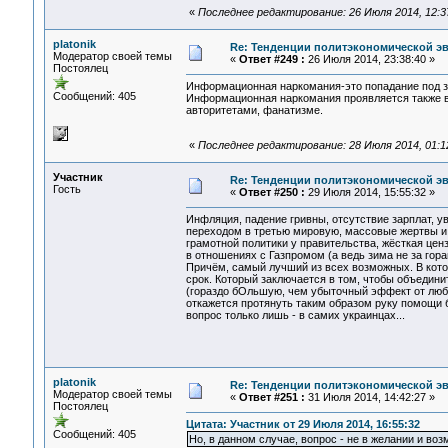
«
Последнее редактирование: 26 Июля 2014, 12:37
platonik
Re: Тенденции политэкономической э
Модератор своей темы
«
Ответ #249 :
26 Июля 2014, 23:38:40 »
Постоялец
Информационная наркомания-это попадание под з
Сообщений: 405
Информационная наркомания проявляется также вв
авторитетами, фанатизме.
«
Последнее редактирование: 28 Июля 2014, 01:12
Участник
Re: Тенденции политэкономической э
Гость
«
Ответ #250 :
29 Июля 2014, 15:55:32 »
Инфляция, падение гривны, отсутствие зарплат, ув
переходом в третью мировую, массовые жертвы и 
грамотной политики у правительства, жёсткая цен
в отношениях с Газпромом (а ведь зима не за гора
Причём, самый лучший из всех возможных. В кото
срок. Который заключается в том, чтобы объедини
(гораздо бОльшую, чем убыточный эффект от любы
откажется протянуть таким образом руку помощи б
вопрос только лишь - в самих украинцах...
platonik
Re: Тенденции политэкономической э
Модератор своей темы
«
Ответ #251 :
31 Июля 2014, 14:42:27 »
Постоялец
Цитата: Участник от 29 Июля 2014, 16:55:32
Сообщений: 405
Но, в данном случае, вопрос - не в желании и воз