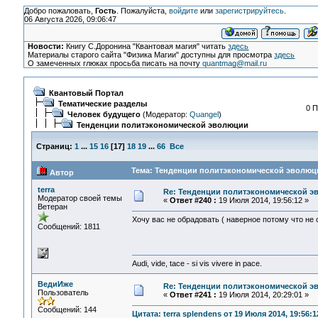
Добро пожаловать,
Гость
. Пожалуйста,
войдите
или
зарегистрируйтесь
.
06 Августа 2026, 09:06:47
Новости:
Книгу С.Доронина "Квантовая магия" читать
здесь
Материалы старого сайта "Физика Магии" доступны для просмотра
здесь
О замеченных глюках просьба писать на почту
quantmag@mail.ru
Квантовый Портал
Тематические разделы
0 П
Человек будущего
(Модератор:
Quangel
)
Тенденции политэкономической эволюции
Страниц:
1
...
15
16
[
17
]
18
19
...
66
Все
Тема: Тенденции политэкономической эволюци
Автор
terra
Re: Тенденции политэкономической э
Модератор своей темы
«
Ответ #240 :
19 Июля 2014, 19:56:12 »
Ветеран
Хочу вас не обрадовать ( наверное потому что не 
Сообщений: 1811
Audi, vide, tace - si vis vivere in pace.
ВедиИже
Re: Тенденции политэкономической э
Пользователь
«
Ответ #241 :
19 Июля 2014, 20:29:01 »
Сообщений: 144
Цитата: terra splendens от 19 Июля 2014, 19:56:1