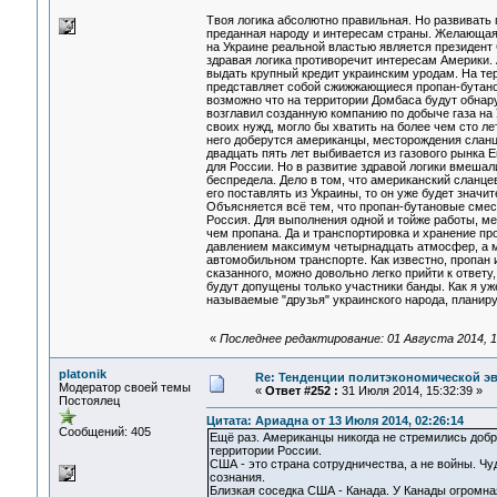
Твоя логика абсолютно правильная. Но развивать
преданная народу и интересам страны. Желающая и
на Украине реальной властью является президент
здравая логика противоречит интересам Америки. 
выдать крупный кредит украинским уродам. На те
представляет собой сжижжающиеся пропан-бутанов
возможно что на территории Домбаса будут обнар
возглавил созданную компанию по добыче газа на 
своих нужд, могло бы хватить на более чем сто ле
него доберутся американцы, месторождения сланце
двадцать пять лет выбивается из газового рынка Е
для России. Но в развитие здравой логики вмешал
беспредела. Дело в том, что американский сланце
его поставлять из Украины, то он уже будет значи
Объясняется всё тем, что пропан-бутановые смеси
Россия. Для выполнения одной и тойже работы, ме
чем пропана. Да и транспортировка и хранение пр
давлением максимум четырнадцать атмосфер, а ме
автомобильном транспорте. Как известно, пропан 
сказанного, можно довольно легко прийти к ответу
будут допущены только участники банды. Как я уж
называемые "друзья" украинского народа, планиру
«
Последнее редактирование: 01 Августа 2014, 14
platonik
Re: Тенденции политэкономической э
Модератор своей темы
«
Ответ #252 :
31 Июля 2014, 15:32:39 »
Постоялец
Цитата: Ариадна от 13 Июля 2014, 02:26:14
Сообщений: 405
Ещё раз. Американцы никогда не стремились доб
территории России.
США - это страна сотрудничества, а не войны. Чу
сознания.
Близкая соседка США - Канада. У Канады огромна