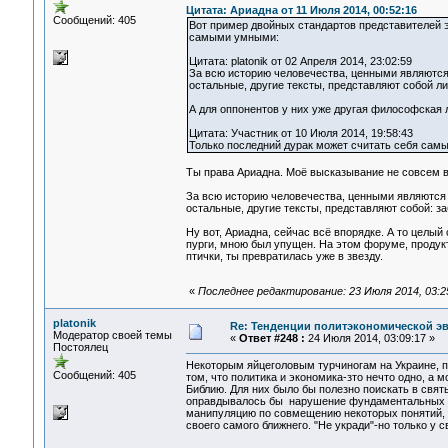
Цитата: Ариадна от 11 Июля 2014, 00:52:16
Сообщений: 405
Вот пример двойных стандартов представителей э
самыми умными:
Цитата: platonik от 02 Апреля 2014, 23:02:59
За всю историю человечества, ценными являются 
остальные, другие тексты, представляют собой ли
А для оппонентов у них уже другая философская л
Цитата: Участник от 10 Июля 2014, 19:58:43
Только последний дурак может считать себя самы
Ты права Ариадна. Моё высказывание не совсем ве
За всю историю человечества, ценными являются 
остальные, другие тексты, представляют собой: за
Ну вот, Ариадна, сейчас всё впорядке. А то целы
пурги, мною был упущен. На этом форуме, продук
птички, ты превратилась уже в звезду.
«
Последнее редактирование: 23 Июля 2014, 03:25
platonik
Re: Тенденции политэкономической э
Модератор своей темы
«
Ответ #248 :
24 Июля 2014, 03:09:17 »
Постоялец
Некоторым яйцеголовым турчиногам на Украине, п
Сообщений: 405
том, что политика и экономика-зто нечто одно, а
Библию. Для них было бы полезно поискать в свят
оправдывалось бы нарушение фундаментальных бо
манипуляцию по совмещению некоторых понятий, не
своего самого ближнего. "Не укради"-но только у 