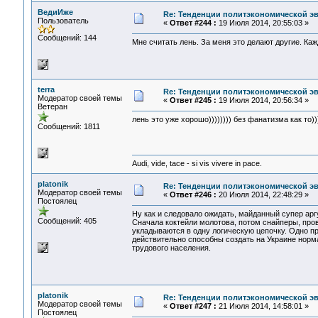
ВедиИже
Re: Тенденции политэкономической э
Пользователь
«
Ответ #244 :
19 Июля 2014, 20:55:03 »
Сообщений: 144
Мне считать лень. За меня это делают другие. Ка
terra
Re: Тенденции политэкономической э
Модератор своей темы
«
Ответ #245 :
19 Июля 2014, 20:56:34 »
Ветеран
лень это уже хорошо)))))))) без фанатизма как то)))
Сообщений: 1811
Audi, vide, tace - si vis vivere in pace.
platonik
Re: Тенденции политэкономической э
Модератор своей темы
«
Ответ #246 :
20 Июля 2014, 22:48:29 »
Постоялец
Ну как и следовало ожидать, майданный супер арг
Сообщений: 405
Сначала коктейли молотова, потом снайперы, пров
укладываются в одну логическую цепочку. Одно пр
действительно способны создать на Украине норм
трудового населения.
platonik
Re: Тенденции политэкономической э
Модератор своей темы
«
Ответ #247 :
21 Июля 2014, 14:58:01 »
Постоялец