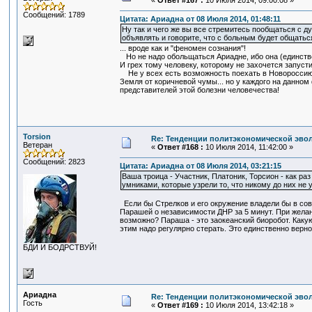
«
Ответ #167 :
10 Июля 2014, 09:00:08 »
Сообщений: 1789
Цитата: Ариадна от 08 Июля 2014, 01:48:11
Ну так и чего же вы все стремитесь пообщаться с д
объявлять и говорите, что с больным будет общаться
... вроде как и "феномен сознания"!
Но не надо обольщаться Ариадне, ибо она (единств
И грех тому человеку, которому не захочется запуст
Не у всех есть возможность поехать в Новороссию,
Земля от коричневой чумы... но у каждого на данно
представителей этой болезни человечества!
Torsion
Re: Тенденции политэкономической эво
Ветеран
«
Ответ #168 :
10 Июля 2014, 11:42:00 »
Сообщений: 2823
Цитата: Ариадна от 08 Июля 2014, 03:21:15
Ваша троица - Участник, Платоник, Торсион - как раз
умниками, которые узрели то, что никому до них не 
Если бы Стрелков и его окружение владели бы в сов
Парашей о независимости ДНР за 5 минут. При жела
возможно? Параша - это заокеанский биоробот. Каку
этим надо регулярно стерать. Это единственно верн
БДИ И БОДРСТВУЙ!
Ариадна
Re: Тенденции политэкономической эво
Гость
«
Ответ #169 :
10 Июля 2014, 13:42:18 »