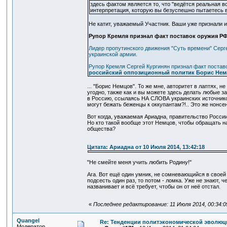
здесь фактом является то, что "ведётся реальная во
интерпретация, которую вы безуспешно пытаетесь в
Не катит, уважаемый Участник. Ваши уже признали и
Рупор Кремля признал факт поставок оружия РФ
Лидер пропутинского движения "Суть времени" Серг
украинской армии.
Рупор Кремля Сергей Кургинян признал факт постав
российский оппозиционный политик Борис Нем
... "Борис Немцов". То же мне, авторитет в лаптях, 
угодно, также как и вы можете здесь делать любые з
в Россию, ссылаясь НА СЛОВА украинских источнико
могут бежать беженцы к оккупантам?!.. Это же нонсе
Вот когда, уважаемая Ариадна, правительство Росси
Но кто такой вообще этот Немцов, чтобы обращать н
общества?
Цитата: Ариадна от 10 Июля 2014, 13:42:18
"Не смейте меня учить любить Родину!"
Ага. Вот ещё один умник, не сомневающийся в своей "
подсесть один раз, то потом - ломка. Уже не знают, 
названивает и всё требует, чтобы он от неё отстал.
«
Последнее редактирование: 11 Июля 2014, 00:34:
Quangel
Re: Тенденции политэкономической эволюц
Модератор