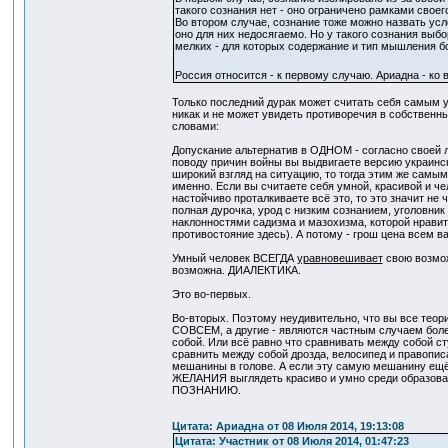
такого сознания нет - оно ограничено рамками своег
Во втором случае, сознание тоже можно назвать усл
оно для них недосягаемо. Но у такого сознания выбо
мелких - для которых содержание и тип мышления бо
Россия относится - к первому случаю. Ариадна - ко
Только последний дурак может считать себя самым у
никак и не может увидеть противоречия в собственн
словами:
Допускание альтернатив в ОДНОМ - согласно своей л
поводу причин войны вы выдвигаете версию украинск
широкий взгляд на ситуацию, то тогда этим же самы
именно. Если вы считаете себя умной, красивой и ч
настойчиво проталкиваете всё это, то это значит не 
полная дурочка, урод с низким сознанием, уголовни
наклонностями садизма и мазохизма, которой нравитс
противостояние здесь). А потому - грош цена всем в
Умный человек ВСЕГДА
уравновешивает
свою возмож
возможна. ДИАЛЕКТИКА.
Это во-первых.
Во-вторых. Поэтому неудивительно, что вы все теори
СОВСЕМ, а другие - являются частным случаем боле
собой. Или всё равно что сравнивать между собой ст
сравнить между собой дрозда, велосипед и правописа
мешанины в голове. А если эту самую мешанину ещё 
ЖЕЛАНИЯ выглядеть красиво и умно среди образов
ПОЗНАНИЮ.
Цитата: Ариадна от 08 Июля 2014, 19:13:08
Цитата: Участник от 08 Июля 2014, 01:47:23