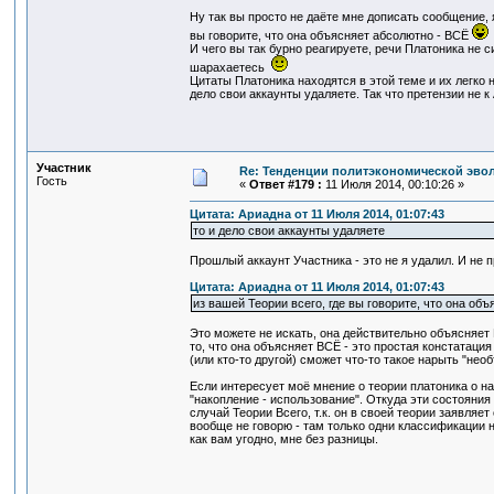
Ну так вы просто не даёте мне дописать сообщение, 
вы говорите, что она объясняет абсолютно - ВСЁ
И чего вы так бурно реагируете, речи Платоника не с
шарахаетесь
Цитаты Платоника находятся в этой теме и их легко н
дело свои аккаунты удаляете. Так что претензии не к 
Участник
Re: Тенденции политэкономической эво
Гость
«
Ответ #179 :
11 Июля 2014, 00:10:26 »
Цитата: Ариадна от 11 Июля 2014, 01:07:43
то и дело свои аккаунты удаляете
Прошлый аккаунт Участника - это не я удалил. И не п
Цитата: Ариадна от 11 Июля 2014, 01:07:43
из вашей Теории всего, где вы говорите, что она об
Это можете не искать, она действительно объясняет ВС
то, что она объясняет ВСЁ - это простая констатация 
(или кто-то другой) сможет что-то такое нарыть "нео
Если интересует моё мнение о теории платоника о н
"накопление - использование". Откуда эти состояния
случай Теории Всего, т.к. он в своей теории заявляе
вообще не говорю - там только одни классификации 
как вам угодно, мне без разницы.