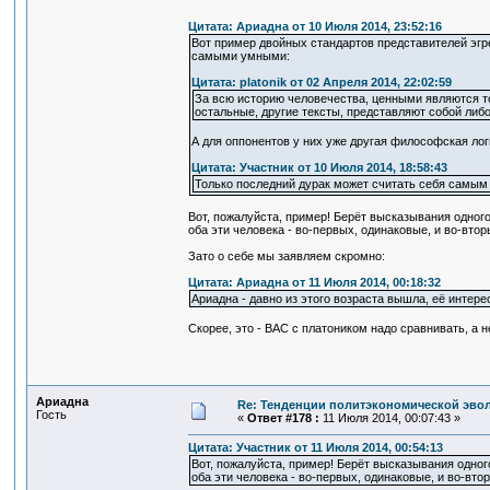
Цитата: Ариадна от 10 Июля 2014, 23:52:16
Вот пример двойных стандартов представителей эгре
самыми умными:
Цитата: platonik от 02 Апреля 2014, 22:02:59
За всю историю человечества, ценными являются то
остальные, другие тексты, представляют собой либо
А для оппонентов у них уже другая философская лог
Цитата: Участник от 10 Июля 2014, 18:58:43
Только последний дурак может считать себя самым 
Вот, пожалуйста, пример! Берёт высказывания одного
оба эти человека - во-первых, одинаковые, и во-втор
Зато о себе мы заявляем скромно:
Цитата: Ариадна от 11 Июля 2014, 00:18:32
Ариадна - давно из этого возраста вышла, её интерес
Скорее, это - ВАС с платоником надо сравнивать, а н
Ариадна
Re: Тенденции политэкономической эво
Гость
«
Ответ #178 :
11 Июля 2014, 00:07:43 »
Цитата: Участник от 11 Июля 2014, 00:54:13
Вот, пожалуйста, пример! Берёт высказывания одного
оба эти человека - во-первых, одинаковые, и во-вто