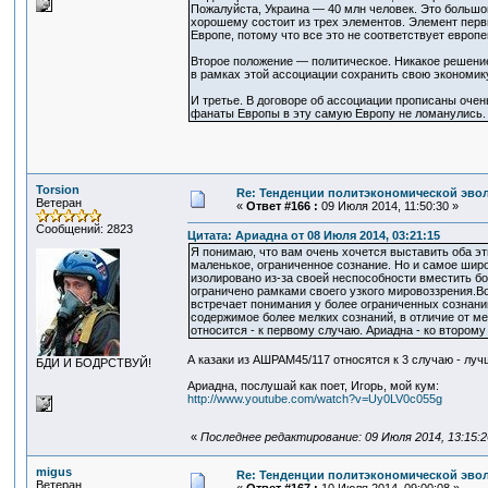
Пожалуйста, Украина — 40 млн человек. Это большо
хорошему состоит из трех элементов. Элемент перв
Европе, потому что все это не соответствует европ
Второе положение — политическое. Никакое решение 
в рамках этой ассоциации сохранить свою экономику,
И третье. В договоре об ассоциации прописаны оче
фанаты Европы в эту самую Европу не ломанулись.
Torsion
Re: Тенденции политэкономической эво
Ветеран
«
Ответ #166 :
09 Июля 2014, 11:50:30 »
Сообщений: 2823
Цитата: Ариадна от 08 Июля 2014, 03:21:15
Я понимаю, что вам очень хочется выставить оба э
маленькое, ограниченное сознание. Но и самое широ
изолировано из-за своей неспособности вместить бол
ограничено рамками своего узкого мировоззрения.Во
встречает понимания у более ограниченных сознаний,
содержимое более мелких сознаний, в отличие от ме
относится - к первому случаю. Ариадна - ко второму
А казаки из АШРАМ45/117 относятся к 3 случаю - лу
БДИ И БОДРСТВУЙ!
Ариадна, послушай как поет, Игорь, мой кум:
http://www.youtube.com/watch?v=Uy0LV0c055g
«
Последнее редактирование: 09 Июля 2014, 13:15:2
migus
Re: Тенденции политэкономической эво
Ветеран