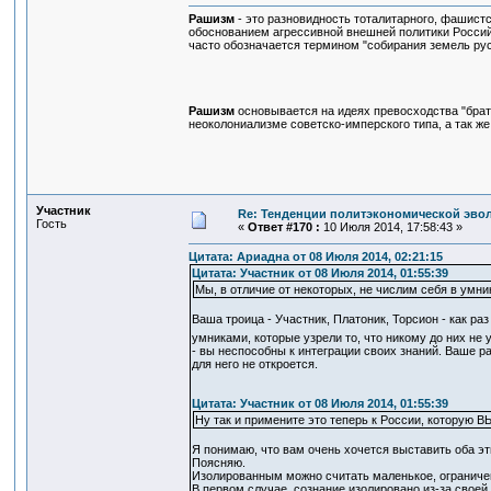
Рашизм
- это разновидность тоталитарного, фашист
обоснованием агрессивной внешней политики Россий
часто обозначается термином "собирания земель русс
Рашизм
основывается на идеях превосходства "братс
неоколониализме советско-имперского типа, а так ж
Участник
Re: Тенденции политэкономической эво
Гость
«
Ответ #170 :
10 Июля 2014, 17:58:43 »
Цитата: Ариадна от 08 Июля 2014, 02:21:15
Цитата: Участник от 08 Июля 2014, 01:55:39
Мы, в отличие от некоторых, не числим себя в умни
Ваша троица - Участник, Платоник, Торсион - как раз
умниками, которые узрели то, что никому до них не
- вы неспособны к интеграции своих знаний. Ваше ра
для него не откроется.
Цитата: Участник от 08 Июля 2014, 01:55:39
Ну так и примените это теперь к России, которую ВЫ
Я понимаю, что вам очень хочется выставить оба эт
Поясняю.
Изолированным можно считать маленькое, ограничен
В первом случае, сознание изолировано из-за своей