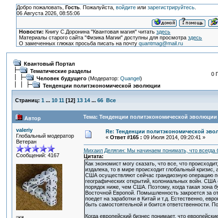
Добро пожаловать,
Гость
. Пожалуйста,
войдите
или
зарегистрируйтесь
.
06 Августа 2026, 08:55:06
Новости:
Книгу С.Доронина "Квантовая магия" читать
здесь
Материалы старого сайта "Физика Магии" доступны для просмотра
здесь
О замеченных глюках просьба писать на почту
quantmag@mail.ru
Квантовый Портал
Тематические разделы
0 
Человек будущего
(Модератор:
Quangel
)
Тенденции политэкономической эволюции
Страниц:
1
...
10
11
[
12
]
13
14
...
66
Все
Тема: Тенденции политэкономической эволюции 
Автор
valeriy
Re: Тенденции политэкономической эво
Глобальный модератор
«
Ответ #165 :
09 Июля 2014, 09:20:41 »
Ветеран
Михаил Делягин: Мы начинаем понимать, что всегда
Сообщений: 4167
Цитата:
Как экономист могу сказать, что все, что происходи
издалека, то в мире происходит глобальный кризис,
США осуществляют сейчас грандиозную операцию по 
географических открытий, колониальных войн. США 
порядок ниже, чем США. Поэтому, когда такая зона 
Восточной Европой. Помышленность закроется за от
поедет на заработки в Китай и т.д. Естественно, ев
быть самостоятельной и боится ответственности. П
Когда европейский бизнес понимает, что европейски