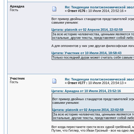
Ариадна
Re: Тенденции политэкономической эво
Гость
«
Ответ #176 :
10 Июля 2014, 23:52:16 »
Вот пример двойных стандартов представителей эгрег
самыми умными:
Цитата: platonik от 02 Апреля 2014, 22:02:59
За всю историю человечества, ценными являются то
остальные, другие тексты, представляют собой либо 
А для оппонентов у них уже другая философская логи
Цитата: Участник от 10 Июля 2014, 18:58:43
Только последний дурак может считать себя самым 
Участник
Re: Тенденции политэкономической эво
Гость
«
Ответ #177 :
10 Июля 2014, 23:54:13 »
Цитата: Ариадна от 10 Июля 2014, 23:52:16
Вот пример двойных стандартов представителей эгре
самыми умными:
Цитата: platonik от 02 Апреля 2014, 22:02:59
За всю историю человечества, ценными являются то
остальные, другие тексты, представляют собой либо
Вот когда перестанете грести всех одной гребёнкой, мо
Путин, что Гитлер, что Иван Грозный - все на одно ли