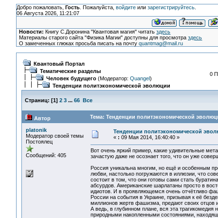
Добро пожаловать,
Гость
. Пожалуйста,
войдите
или
зарегистрируйтесь
.
06 Августа 2026, 11:21:07
Новости:
Книгу С.Доронина "Квантовая магия" читать
здесь
Материалы старого сайта "Физика Магии" доступны для просмотра
здесь
О замеченных глюках просьба писать на почту
quantmag@mail.ru
Квантовый Портал
Тематические разделы
0 П
Человек будущего
(Модератор:
Quangel
)
Тенденции политэкономической эволюции
Страниц:
[
1
]
2
3
...
66
Все
Тема: Тенденции политэкономической эволюци
Автор
platonik
Тенденции политэкономической эво
Модератор своей темы
«
:
09 Мая 2014, 16:40:40 »
Постоялец
Вот очень яркий пример, какие удивительные мет
Сообщений: 405
зачастую даже не осознает того, что он уже совер
Россия уникальна многим, но ещё и особенным про
любви, настолько погружаются в иллюзии, что со
состоит в том, что они готовы сами стать бурати
абсурдов. Американские шарлатаны просто в восто
идиотов. И в проявляющемся очень отчётливо фаш
России на события в Украине, призывая к её безд
миллионов жертв фашизма, предают своих отцов 
А ведь, в глубинном плане, вся эта трагикомедия
природными накопленными состояниями, находящи