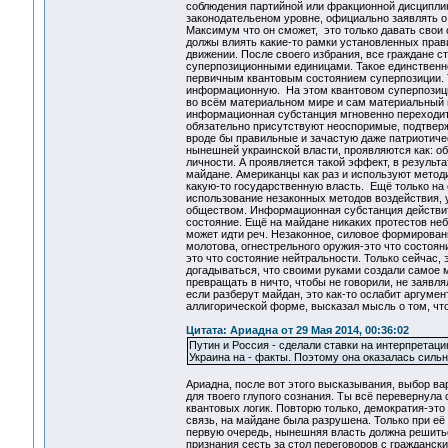
соблюдения партийной или фракционной дисциплин
законодательеном уровне, официально заявлять о 
Максимум что он сможет, это только давать свои
должы влиять какие-то рамки установленных прав
движении. После своего избрания, все граждане 
суперпозиционными единицами. Такое единственно
первичным квантовым состоянием суперпозиции. Т.
информационную. На этом квантовом суперпозици
во всём материальном мире и сам материальный м
информационная субстанция мгновенно переходит 
обязательно присутствуют неоспоримые, подтверж
вроде бы правильные и зачастую даже патриотиче
нынешней украинской власти, проявляются как: об
личности. А проявляется такой эффект, в результ
майдане. Американцы как раз и используют методи
какую-то государственную власть. Ещё только на
использование незаконных методов воздействия, 
обществом. Информационная субстанция действител
состояние. Ещё на майдане никаких протестов неб
может идти реч. Незаконное, силовое формирован
молотова, огнестрельного оружия-это что состоян
это что состояние нейтральности. Только сейчас,
догадываться, что своими руками создали самое м
превращать в ничто, чтобы не говорили, не заявля
если разберут майдан, это как-то ослабит аргуме
аллигорической форме, высказал мысль о том, что
Цитата: Ариадна от 29 Мая 2014, 00:36:02
Путин и Россия - сделали ставки на интерпретаци
Украина на - факты. Поэтому она оказалась сильн
Ариадна, после вот этого высказывания, выбор ва
для твоего глупого сознания. Ты всё перевернула
квантовых логик. Повторю только, демократия-эт
связь, на майдане была разрушена. Только при её
первую очередь, нынешняя власть должна решиться
признания сесть за стол переговоров с гражданс