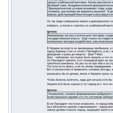
прицел снайперской винтовки. Логика абсолютно п
Выбирай сама. Фундаментальный демократический 
"Демократические условия возникают тогда, когда
человека, при выборе им варианта решения". В д
рамках действующей Конституции и регулируется
Ну так люди совершенно мирно и демократично со
избивать, а потом и стрелять из снайперской вин
Цитата:
Американцы как раз и используют методику создан
государственную власть. Ещё только на стадии н
незаконных методов воздействия, уже изначально
В Украине во власти не американцы пребывали, а 
народ Украины стал со своего Президента, а не с 
Доведение страны до нищеты - факт? Факт.
Факт - нейтрален, его нужно было принять и что-то
Но Президент принять этот очевидный факт не захо
проклятые виноваты. Ну раз ты не при чём и за ст
Поступи он по факту, а не по своим оправданиям - 
Вот и начали власти применять силовые методы, а 
разошлись бы по домам, жизнь в Украине сразу 
Чтобы болезнь излечить, надо для начала хотя бы 
Украине всё было хорошо и тут народ ни с того ни
Цитата:
Незаконное, силовое формирование майданного п
огнестрельного оружия-это что состояние нейтра
Если Президент поступал незаконно, то народ изб
был абсолютно законен (закономерен) - народ имее
закону должен спасать народ, защищают вместо не