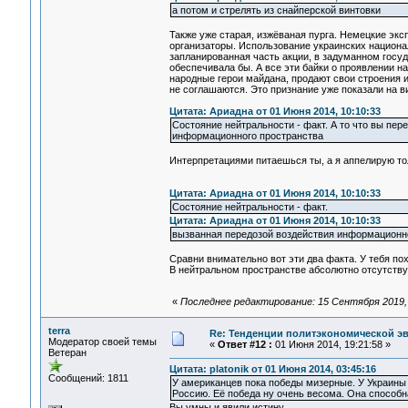
а потом и стрелять из снайперской винтовки
Также уже старая, изжёваная пурга. Немецкие экс
организаторы. Использование украинских национал
запланированная часть акции, в задуманном госуд
обеспечивала бы. А все эти байки о проявлении н
народные герои майдана, продают свои строения и
не соглашаются. Это признание уже показали на в
Цитата: Ариадна от 01 Июня 2014, 10:10:33
Состояние нейтральности - факт. А то что вы пер
информационного пространства
Интерпретациями питаешься ты, а я аппелирую то
Цитата: Ариадна от 01 Июня 2014, 10:10:33
Состояние нейтральности - факт.
Цитата: Ариадна от 01 Июня 2014, 10:10:33
вызванная передозой воздействия информационн
Сравни внимательно вот эти два факта. У тебя по
В нейтральном пространстве абсолютно отсутств
«
Последнее редактирование: 15 Сентября 2019, 0
terra
Re: Тенденции политэкономической э
Модератор своей темы
«
Ответ #12 :
01 Июня 2014, 19:21:58 »
Ветеран
Цитата: platonik от 01 Июня 2014, 03:45:16
Сообщений: 1811
У американцев пока победы мизерные. У Украины т
Россию. Её победа ну очень весома. Она способн
Вы умны и явили истину