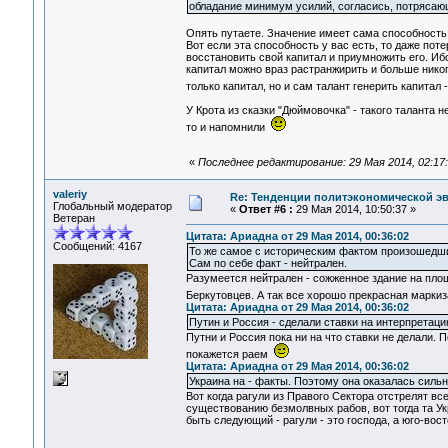
обладание минимум усилий, согласись, потрясающ
Опять путаете. Значение имеет сама способность 
Вот если эта способность у вас есть, то даже пот
восстановить свой капитал и приумножить его. Ибо
капитал можно враз растранжирить и больше никогд
только капитал, но и сам талант генерить капитал 
У Крота из сказки "Дюймовочка" - такого таланта 
то и напомнили
«
Последнее редактирование: 29 Мая 2014, 02:17
valeriy
Re: Тенденции политэкономической э
Глобальный модератор
«
Ответ #6 :
29 Мая 2014, 10:50:37 »
Ветеран
Цитата: Ариадна от 29 Мая 2014, 00:36:02
Сообщений: 4167
То же самое с историческим фактом произошедши
Сам по себе факт - нейтрален.
Разумеется нейтрален - сожженное здание на пло
Беркутовцев. А так все хорошо прекрасная маркиз
Цитата: Ариадна от 29 Мая 2014, 00:36:02
Путин и Россия - сделали ставки на интерпретаци
Путни и Россия пока ни на что ставки не делали. П
покажется раем
Цитата: Ариадна от 29 Мая 2014, 00:36:02
Украина на - факты. Поэтому она оказалась сильн
Вот когда рагули из Правого Сектора отстрелят все
существованию безмолвных рабов, вот тогда та Ук
быть следующий - рагули - это господа, а юго-вост