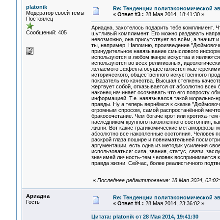
platonik
Re: Тенденции политэкономической э
Модератор своей темы
«
Ответ #3 :
28 Мая 2014, 18:41:30 »
Постоялец
Ариадна, захотелось подарить тебе комплимент. Чт
Сообщений: 405
шутливый комплимент. Его можно раздавать напра
невозможно, она присутствует во всём, а значит и
ты, например. Напомню, произведение "Дюймовочка
принудительное навязывание смыслового информ
используются в любом жанре искуства и являются 
используются во всех религиозных, идеологическ
желаемого эффекта осуществляется мастерскими ме
исторического, общественного искуственного прод
показатель его качества. Высшая степкень качеств
жертвует собой, отказывается от абсолютно всех б
наконец начинает осознавать что его попросту о
информацией. Т.е. навязывался такой морально-н
правды. Ну а теперь вернёмся к сказке "Дюймовочк
огромным спросом, самой распростанённой мечтой
бракосочетание. Чем богаче крот или кротиха-тем
наследником крупного накопленного состояния, ка
жизни. Вот какие трагикомические метаморфозы м
абсолютно все накопленные состояния. Человек по
раскрой глаза пошире и повнимательней посмотри 
аргументации, есть одна из методик усиления сво
использоваться: сила, звания, статус, связи, зас
значимей личность-тем человек воспринимается ка
правда жизни. Сейчас, более реалистичного подт
«
Последнее редактирование: 18 Мая 2024, 02:02:5
Ариадна
Re: Тенденции политэкономической э
Гость
«
Ответ #4 :
28 Мая 2014, 23:36:02 »
Цитата: platonik от 28 Мая 2014, 19:41:30