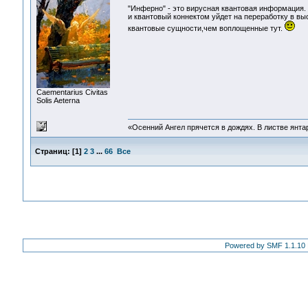
"Инферно" - это вирусная квантовая информация. 
и квантовый коннектом уйдет на переработку в в
квантовые сущности,чем воплощенные тут.
Сaementarius Civitas
Solis Aeterna
«Осенний Ангел прячется в дождях. В листве янтарн
Страниц:
[
1
]
2
3
...
66
Все
Powered by SMF 1.1.10