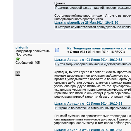
Цитата:
Поджоги, силовой захват зданий, террор гражданс
Состояние нейтральности - факт. А то что вы пер
информационного пространства
Цитата: platonik от 28 Мая 2014, 19:41:30
в котором осуществляется принудительное навя
platonik
Re: Тенденции политэкономической э
Модератор своей темы
«
Ответ #11 :
01 Июня 2014, 16:55:27 »
Постоялец
Цитата: Ариадна от 01 Июня 2014, 10:10:33
Сообщений: 405
Ну так люди совершенно мирно и демократично с
Ариадна, ты что глухая и слепая? Или ты просто 
нормам демократии, организация майданного проте
протест, укладываются абсолютно во все нормы де
силовые действия осуществлялись в рамках разре
узаконена процедура импичмента, т.е. демократич
украинские уроды не пошли демократическис путём
гарантии, что именно они станут у руля верховн
реализации которой гарантия была стопроцентно
Цитата: Ариадна от 01 Июня 2014, 10:10:33
В Украине во власти не американцы пребывали, а
Почитай публикации приблизительно трёхнедельной
они затратили пять миллионов долларов. Притом 
управлял процессом тогда и тем более сейчас упр
Цитата: Ариадна от 01 Июня 2014, 10:10:33