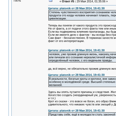
Гость
«
Ответ #5 :
29 Мая 2014, 01:35:06 »
Цитата: platonik от 28 Мая 2014, 19:41:30
Степень чувственного восприятия сознанием челов
продукта-это когда человек начинает плакать, пе
цивилизации.
Теперь вы поняли от какого продукта это происход
Не от факта, а от подачи этого факта тем или ин
Если вы подвержены влиянию пропаганды, вы будет
Если же имеете дело с фактом - вы всегда бесстр
Сам факт - бескачественен. В терминах качеств м
факт от его интерпретации.
Цитата: platonik от 28 Мая 2014, 19:41:30
человек, уже прожив длинную жизнь, наконец нач
или пичкали его сознание нереалистичной инфор
определённый человек, с его виденьем правды.
да, всё верно, не обязательно прожив длинную жи
Цитата: platonik от 28 Мая 2014, 19:41:30
В реальности, богатые кроты и кротихи, вне зав
особенно в молодёжной среде. Высшей степенью ус
желанней.
Здесь вы опять путаете причины и следствия. Жел
богатство создать (неординарный ум, уверенность 
и т.п.)
Крот из сказки - это вовсе не богач, его образ б
удивительного, что никаких чувств или эмоций у 
Цитата: platonik от 28 Мая 2014, 19:41:30
Представь себе, ещё в молодости стать законной 