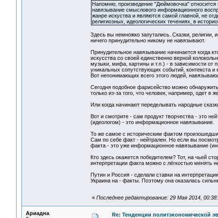
Напомню, произведение "Дюймовочка" относится к
навязывание смыслового информационного восп
жанре искуства и являются самой главной, не от
религиозных, идеологических течениях, в истори
Здесь вы немножко запутались. Сказки, религии, 
ничего принудительно никому не навязывают.
Принудительное навязывание начинается когда кто
искусства со своей единственно верной колокольни
музыки, мифа, картины и т.п.) - в зависимости от
уникальных сопутствующих событий, контекста и 
Вот непонимающих всего этого людей, навязываю
Сегодня подобное фарисейство можно обнаружить и
только из-за того, что человек, например, одет в ж
Или когда начинают переделывать народные сказки
Вот и смотрите - сам продукт творчества - это н
(идеологом) - это информационное навязывание.
То же самое с историческим фактом произошедши
Сам по себе факт - нейтрален. Но если вы посмот
факта - это уже информационное навязывание (и
Кто здесь окажется победителем? Тот, на чьей сто
интерпретации факта можно с лёгкостью менять н
Путин и Россия - сделали ставки на интерпретаци
Украина на - факты. Поэтому она оказалась сильн
«
Последнее редактирование: 29 Мая 2014, 00:38
Ариадна
Re: Тенденции политэкономической э