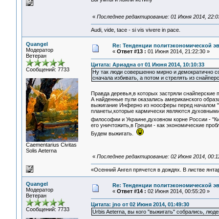
«
Последнее редактирование: 01 Июня 2014, 22:03
Audi, vide, tace - si vis vivere in pace.
Quangel
Re: Тенденции политэкономической э
Модератор
«
Ответ #13 :
01 Июня 2014, 21:22:30 »
Ветеран
Цитата: Ариадна от 01 Июня 2014, 10:10:33
Сообщений: 7733
Ну так люди совершенно мирно и демократично со
сначала избивать, а потом и стрелять из снайпер
Правда деревья,в которых застряли снайперские 
А найденные пули оказались американского образ
выжигание Инферно из ноосферы перед началом "Э
планеты,которые кармически являются духовными 
философии и Украине,духовном корне России - "К
его уничтожить,в Греции - как экономические про
Будем выжигать.
Сaementarius Civitas
Solis Aeterna
«
Последнее редактирование: 02 Июня 2014, 00:11
«Осенний Ангел прячется в дождях. В листве янтарн
Quangel
Re: Тенденции политэкономической э
Модератор
«
Ответ #14 :
02 Июня 2014, 00:55:20 »
Ветеран
Цитата: jno от 02 Июня 2014, 01:49:30
Сообщений: 7733
Urbis Aeterna, вы кого "выжигать" собрались, люде