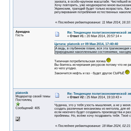
захвата, в особо-крупном масштабе. Чистейшей в
Хочу повторить, уже неоднократно мною высказан
Укринским, трагедий будет только возрастать. К
регулирования потребления естественных накопл
«
Последнее редактирование: 11 Мая 2014, 16:10:3
Ариадна
Re: Тенденции политэкономической э
Гость
«
Ответ #1 :
20 Мая 2014, 20:57:14 »
Цитата: platonik от 09 Мая 2014, 17:40:40
А ведь, в глубинном плане, вся эта трагикомеди
природными накопленными состояниями, находящ
Типичная потребительская логика
Вы боитесь исчерпания ресурсов потому что не ра
из чего угодно.
Закончится нефть и газ - будет другое СЫРЬЁ
platonik
Re: Тенденции политэкономической э
Модератор своей темы
«
Ответ #2 :
25 Мая 2014, 19:10:43 »
Постоялец
Чудачка, это у тебя узость мышления, а не у меня
Сообщений: 405
создать различные механизмы из метолла, для её 
если неизчего будет создавать производства и ра
проблемы. Но, всёже хочу поздравить тебя. Твоё 
«
Последнее редактирование: 18 Мая 2024, 02:21:4