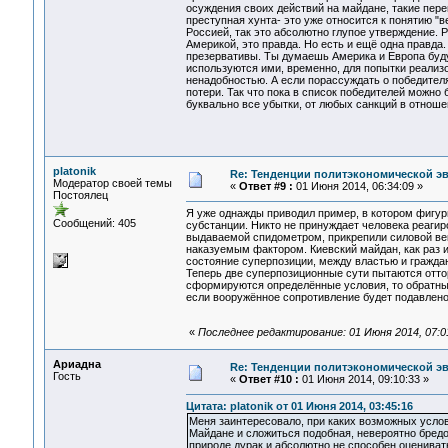
осуждения своих действий на майдане, такие пере
преступная хунта- это уже относится к понятию "в
Россией, так это абсолютно глупое утверждение. 
Америкой, это правда. Но есть и ещё одна правда
презервативы. Ты думаешь Америка и Европа буду
используются ими, временно, для попытки реализ
ненадобностью. А если порассуждать о победителя
потери. Так что пока в список победителей можно
буквально все убытки, от любых санкций в отноше
platonik
Re: Тенденции политэкономической э
Модератор своей темы
«
Ответ #9 :
01 Июня 2014, 06:34:09 »
Постоялец
Я уже однажды приводил пример, в котором фигур
Сообщений: 405
субстанции. Никто не принуждает человека реаги
выдаваемой спидометром, прикрепили силовой век
наказуемым фактором. Киевский майдан, как раз 
состояние суперпозиции, между властью и гражда
Теперь две суперпозиционные сути пытаются отторг
сформируются определённые условия, то обратный
если вооружённое сопротивление будет подавлено,
«
Последнее редактирование: 01 Июня 2014, 07:01
Ариадна
Re: Тенденции политэкономической э
Гость
«
Ответ #10 :
01 Июня 2014, 09:10:33 »
Цитата: platonik от 01 Июня 2014, 03:45:16
Меня заинтересовало, при каких возможных усло
Майдане и сложиться подобная, невероятно бред
природе дурак и абсолютно не способен оцениват