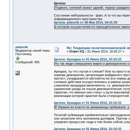
Цитата:
Поджоги, силовой захват зданий, террор гражданс
Состояние нейтральности - факт. А то что вы пер
информационного пространства
Цитата: platonik от 28 Мая 2014, 19:41:30
в котором осуществляется принудительное навя
platonik
Re: Тенденции политэкономической э
Модератор своей темы
«
Ответ #11 :
01 Июня 2014, 16:55:27 »
Постоялец
Цитата: Ариадна от 01 Июня 2014, 10:10:33
Сообщений: 405
Ну так люди совершенно мирно и демократично с
Ариадна, ты что глухая и слепая? Или ты просто 
нормам демократии, организация майданного проте
протест, укладываются абсолютно во все нормы де
силовые действия осуществлялись в рамках разре
узаконена процедура импичмента, т.е. демократич
украинские уроды не пошли демократическис путём
гарантии, что именно они станут у руля верховн
реализации которой гарантия была стопроцентно
Цитата: Ариадна от 01 Июня 2014, 10:10:33
В Украине во власти не американцы пребывали, а
Почитай публикации приблизительно трёхнедельной
они затратили пять миллионов долларов. Притом 
управлял процессом тогда и тем более сейчас упр
Цитата: Ариадна от 01 Июня 2014, 10:10:33