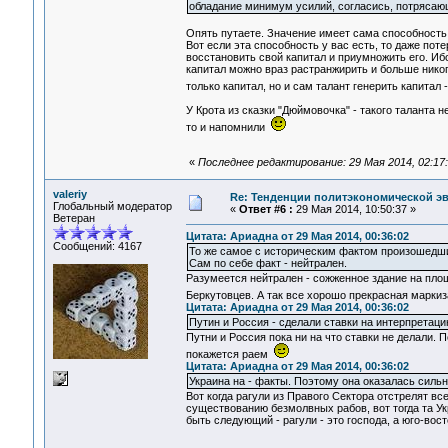
обладание минимум усилий, согласись, потрясающ
Опять путаете. Значение имеет сама способность 
Вот если эта способность у вас есть, то даже пот
восстановить свой капитал и приумножить его. Ибо
капитал можно враз растранжирить и больше никогд
только капитал, но и сам талант генерить капитал 
У Крота из сказки "Дюймовочка" - такого таланта 
то и напомнили
«
Последнее редактирование: 29 Мая 2014, 02:17
valeriy
Re: Тенденции политэкономической э
Глобальный модератор
«
Ответ #6 :
29 Мая 2014, 10:50:37 »
Ветеран
Цитата: Ариадна от 29 Мая 2014, 00:36:02
Сообщений: 4167
То же самое с историческим фактом произошедши
Сам по себе факт - нейтрален.
Разумеется нейтрален - сожженное здание на пло
Беркутовцев. А так все хорошо прекрасная маркиз
Цитата: Ариадна от 29 Мая 2014, 00:36:02
Путин и Россия - сделали ставки на интерпретаци
Путни и Россия пока ни на что ставки не делали. П
покажется раем
Цитата: Ариадна от 29 Мая 2014, 00:36:02
Украина на - факты. Поэтому она оказалась сильн
Вот когда рагули из Правого Сектора отстрелят все
существованию безмолвных рабов, вот тогда та Ук
быть следующий - рагули - это господа, а юго-вост