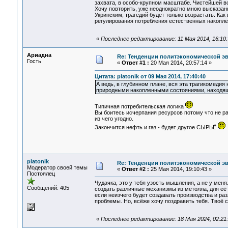
захвата, в особо-крупном масштабе. Чистейшей в
Хочу повторить, уже неоднократно мною высказан
Укринским, трагедий будет только возрастать. К
регулирования потребления естественных накопл
«
Последнее редактирование: 11 Мая 2014, 16:10:3
Ариадна
Re: Тенденции политэкономической э
Гость
«
Ответ #1 :
20 Мая 2014, 20:57:14 »
Цитата: platonik от 09 Мая 2014, 17:40:40
А ведь, в глубинном плане, вся эта трагикомеди
природными накопленными состояниями, находящ
Типичная потребительская логика
Вы боитесь исчерпания ресурсов потому что не ра
из чего угодно.
Закончится нефть и газ - будет другое СЫРЬЁ
platonik
Re: Тенденции политэкономической э
Модератор своей темы
«
Ответ #2 :
25 Мая 2014, 19:10:43 »
Постоялец
Чудачка, это у тебя узость мышления, а не у меня
Сообщений: 405
создать различные механизмы из метолла, для её 
если неизчего будет создавать производства и ра
проблемы. Но, всёже хочу поздравить тебя. Твоё 
«
Последнее редактирование: 18 Мая 2024, 02:21:4