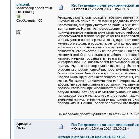
platonik
Re: Тенденции политэкономической э
Модератор своей темы
«
Ответ #3 :
28 Мая 2014, 18:41:30 »
Постоялец
Ариадна, захотелось подарить тебе комплимент. Чт
Сообщений: 405
шутливый комплимент. Его можно раздавать напра
невозможно, она присутствует во всём, а значит и
ты, например. Напомню, произведение "Дюймовочка
принудительное навязывание смыслового информ
используются в любом жанре искуства и являются 
используются во всех религиозных, идеологическ
желаемого эффекта осуществляется мастерскими ме
исторического, общественного искуственного прод
показатель его качества. Высшая степкень качеств
жертвует собой, отказывается от абсолютно всех б
наконец начинает осознавать что его попросту о
информацией. Т.е. навязывался такой морально-н
правды. Ну а теперь вернёмся к сказке "Дюймовочк
огромным спросом, самой распростанённой мечтой
бракосочетание. Чем богаче крот или кротиха-тем
наследником крупного накопленного состояния, ка
жизни. Вот какие трагикомические метаморфозы м
абсолютно все накопленные состояния. Человек по
раскрой глаза пошире и повнимательней посмотри 
аргументации, есть одна из методик усиления сво
использоваться: сила, звания, статус, связи, зас
значимей личность-тем человек воспринимается ка
правда жизни. Сейчас, более реалистичного подт
«
Последнее редактирование: 18 Мая 2024, 02:02:5
Ариадна
Re: Тенденции политэкономической э
Гость
«
Ответ #4 :
28 Мая 2014, 23:36:02 »
Цитата: platonik от 28 Мая 2014, 19:41:30