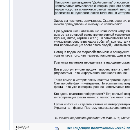
Напомню, произведение "Дюймовочка" относится к
навязывание смыслового информационного восп
жанре искуства и являются самой главной, не от
религиозных, идеологических течениях, в истори
Здесь вы немножко запутались. Сказки, религии, 
ничего принудительно никому не навязывают.
Принудительное навязывание начинается когда кто
искусства со своей единственно верной колокольни
музыки, мифа, картины и т.п.) - в зависимости от
уникальных сопутствующих событий, контекста и 
Вот непонимающих всего этого людей, навязываю
Сегодня подобное фарисейство можно обнаружить и
только из-за того, что человек, например, одет в ж
Или когда начинают переделывать народные сказки
Вот и смотрите - сам продукт творчества - это н
(идеологом) - это информационное навязывание.
То же самое с историческим фактом произошедши
Сам по себе факт - нейтрален. Но если вы посмот
факта - это уже информационное навязывание (и
Кто здесь окажется победителем? Тот, на чьей сто
интерпретации факта можно с лёгкостью менять н
Путин и Россия - сделали ставки на интерпретаци
Украина на - факты. Поэтому она оказалась сильн
«
Последнее редактирование: 29 Мая 2014, 00:38
Ариадна
Re: Тенденции политэкономической э