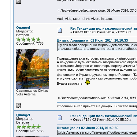
«
Последнее редактирование: 01 Июня 2014, 22:03
Audi, vide, tace - si vis vivere in pace.
Quangel
Re: Тенденции политэкономической э
Модератор
«
Ответ #13 :
01 Июня 2014, 21:22:30 »
Ветеран
Цитата: Ариадна от 01 Июня 2014, 10:10:33
Сообщений: 7735
Ну так люди совершенно мирно и демократично со
сначала избивать, а потом и стрелять из снайпер
Правда деревья,в которых застряли снайперские 
А найденные пули оказались американского образ
выжигание Инферно из ноосферы перед началом "Э
планеты,которые кармически являются духовными 
философии и Украине,духовном корне России - "К
его уничтожить,в Греции - как экономические про
Будем выжигать.
Сaementarius Civitas
Solis Aeterna
«
Последнее редактирование: 02 Июня 2014, 00:11
«Осенний Ангел прячется в дождях. В листве янтарн
Quangel
Re: Тенденции политэкономической э
Модератор
«
Ответ #14 :
02 Июня 2014, 00:55:20 »
Ветеран
Цитата: jno от 02 Июня 2014, 01:49:30
Сообщений: 7735
Urbis Aeterna, вы кого "выжигать" собрались, люде