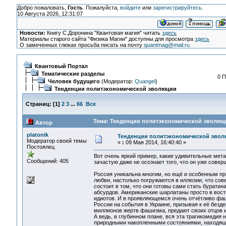
Добро пожаловать,
Гость
. Пожалуйста,
войдите
или
зарегистрируйтесь
.
10 Августа 2026, 12:31:07
Новости:
Книгу С.Доронина "Квантовая магия" читать
здесь
Материалы старого сайта "Физика Магии" доступны для просмотра
здесь
О замеченных глюках просьба писать на почту
quantmag@mail.ru
Квантовый Портал
Тематические разделы
0 П
Человек будущего
(Модератор:
Quangel
)
Тенденции политэкономической эволюции
Страниц:
[
1
]
2
3
...
66
Все
Тема: Тенденции политэкономической эволюци
Автор
platonik
Тенденции политэкономической эво
Модератор своей темы
«
:
09 Мая 2014, 16:40:40 »
Постоялец
Вот очень яркий пример, какие удивительные мет
Сообщений: 405
зачастую даже не осознает того, что он уже совер
Россия уникальна многим, но ещё и особенным про
любви, настолько погружаются в иллюзии, что со
состоит в том, что они готовы сами стать бурати
абсурдов. Американские шарлатаны просто в восто
идиотов. И в проявляющемся очень отчётливо фаш
России на события в Украине, призывая к её безд
миллионов жертв фашизма, предают своих отцов 
А ведь, в глубинном плане, вся эта трагикомедия
природными накопленными состояниями, находящи