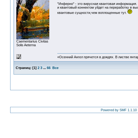
"Инферно" - это вирусная квантовая информация. 
и квантовый коннектом уйдет на переработку в в
квантовые сущности,чем воплощенные тут.
Сaementarius Civitas
Solis Aeterna
«Осенний Ангел прячется в дождях. В листве янтарн
Страниц:
[
1
]
2
3
...
66
Все
Powered by SMF 1.1.10