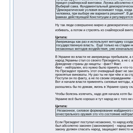
прицел снайперской винтовки. Логика абсолютно п
Выбирай сама. Фундаментальный демократический 
"Демократические условия возникают тогда, когда
человека, при выборе им варианта решения". В д
рамках действующей Конституции и регулируется
Ну так люди совершенно мирно и демократично со
избивать, а потом и стрелять из снайперской вин
Цитата:
Американцы как раз и используют методику создан
государственную власть. Ещё только на стадии н
незаконных методов воздействия, уже изначально
В Украине во власти не американцы пребывали, а 
народ Украины стал со своего Президента, а не с 
Доведение страны до нищеты - факт? Факт.
Факт - нейтрален, его нужно было принять и что-то
Но Президент принять этот очевидный факт не захо
проклятые виноваты. Ну раз ты не при чём и за ст
Поступи он по факту, а не по своим оправданиям - 
Вот и начали власти применять силовые методы, а 
разошлись бы по домам, жизнь в Украине сразу 
Чтобы болезнь излечить, надо для начала хотя бы 
Украине всё было хорошо и тут народ ни с того ни
Цитата:
Незаконное, силовое формирование майданного п
огнестрельного оружия-это что состояние нейтра
Если Президент поступал незаконно, то народ изб
был абсолютно законен (закономерен) - народ имее
закону должен спасать народ, защищают вместо не