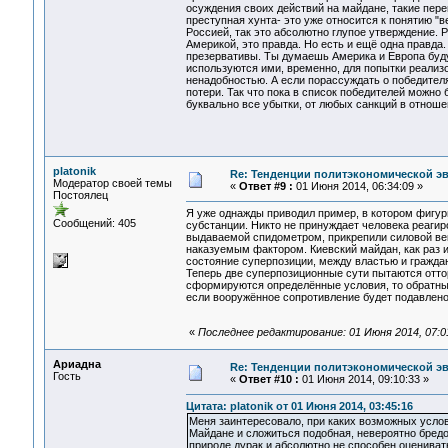
осуждения своих действий на майдане, такие пере
преступная хунта- это уже относится к понятию "в
Россией, так это абсолютно глупое утверждение. 
Америкой, это правда. Но есть и ещё одна правда
презервативы. Ты думаешь Америка и Европа буду
используются ими, временно, для попытки реализ
ненадобностью. А если порассуждать о победителя
потери. Так что пока в список победителей можно
буквально все убытки, от любых санкций в отноше
platonik
Re: Тенденции политэкономической э
Модератор своей темы
«
Ответ #9 :
01 Июня 2014, 06:34:09 »
Постоялец
Я уже однажды приводил пример, в котором фигур
Сообщений: 405
субстанции. Никто не принуждает человека реаги
выдаваемой спидометром, прикрепили силовой век
наказуемым фактором. Киевский майдан, как раз 
состояние суперпозиции, между властью и гражда
Теперь две суперпозиционные сути пытаются отторг
сформируются определённые условия, то обратный
если вооружённое сопротивление будет подавлено,
«
Последнее редактирование: 01 Июня 2014, 07:01
Ариадна
Re: Тенденции политэкономической э
Гость
«
Ответ #10 :
01 Июня 2014, 09:10:33 »
Цитата: platonik от 01 Июня 2014, 03:45:16
Меня заинтересовало, при каких возможных усло
Майдане и сложиться подобная, невероятно бред
природе дурак и абсолютно не способен оцениват