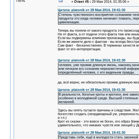
Гость
«
Ответ #5 :
29 Мая 2014, 01:35:06 »
Цитата: platonik от 28 Мая 2014, 19:41:30
Степень чувственного восприятия сознанием челов
продукта-это когда человек начинает плакать, пе
цивилизации.
Теперь вы поняли от какого продукта это происход
Не от факта, а от подачи этого факта тем или ин
Если вы подвержены влиянию пропаганды, вы будет
Если же имеете дело с фактом - вы всегда бесстр
Сам факт - бескачественен. В терминах качеств м
факт от его интерпретации.
Цитата: platonik от 28 Мая 2014, 19:41:30
человек, уже прожив длинную жизнь, наконец нач
или пичкали его сознание нереалистичной инфор
определённый человек, с его виденьем правды.
да, всё верно, не обязательно прожив длинную жи
Цитата: platonik от 28 Мая 2014, 19:41:30
В реальности, богатые кроты и кротихи, вне зав
особенно в молодёжной среде. Высшей степенью ус
желанней.
Здесь вы опять путаете причины и следствия. Жел
богатство создать (неординарный ум, уверенность 
и т.п.)
Крот из сказки - это вовсе не богач, его образ б
удивительного, что никаких чувств или эмоций у 
Цитата: platonik от 28 Мая 2014, 19:41:30
Представь себе, ещё в молодости стать законной 