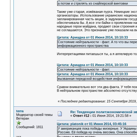
а потом и стрелять из снайперской винтовки
Также уже старая, изжёваная пурга. Немецкие экс
организаторы. Использование украинских национал
запланированная часть акции, в задуманном госуд
обеспечивала бы. А все эти байки о проявлении н
народные герои майдана, продают свои строения и
не соглашаются. Это признание уже показали на в
Цитата: Ариадна от 01 Июня 2014, 10:10:33
Состояние нейтральности - факт. А то что вы пер
информационного пространства
Интерпретациями питаешься ты, а я аппелирую то
Цитата: Ариадна от 01 Июня 2014, 10:10:33
Состояние нейтральности - факт.
Цитата: Ариадна от 01 Июня 2014, 10:10:33
вызванная передозой воздействия информационн
Сравни внимательно вот эти два факта. У тебя по
В нейтральном пространстве абсолютно отсутств
«
Последнее редактирование: 15 Сентября 2019, 0
terra
Re: Тенденции политэкономической э
Модератор своей темы
«
Ответ #12 :
01 Июня 2014, 19:21:58 »
Ветеран
Цитата: platonik от 01 Июня 2014, 03:45:16
Сообщений: 1811
У американцев пока победы мизерные. У Украины т
Россию. Её победа ну очень весома. Она способн
Вы умны и явили истину