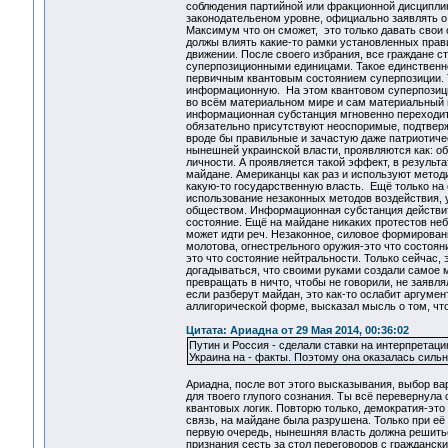
соблюдения партийной или фракционной дисциплин
законодательеном уровне, официально заявлять о 
Максимум что он сможет, это только давать свои
должы влиять какие-то рамки установленных прав
движении. После своего избрания, все граждане 
суперпозиционными единицами. Такое единственно
первичным квантовым состоянием суперпозиции. Т.
информационную. На этом квантовом суперпозици
во всём материальном мире и сам материальный м
информационная субстанция мгновенно переходит 
обязательно присутствуют неоспоримые, подтверж
вроде бы правильные и зачастую даже патриотиче
нынешней украинской власти, проявляются как: об
личности. А проявляется такой эффект, в результ
майдане. Американцы как раз и используют методи
какую-то государственную власть. Ещё только на
использование незаконных методов воздействия, 
обществом. Информационная субстанция действител
состояние. Ещё на майдане никаких протестов неб
может идти реч. Незаконное, силовое формирован
молотова, огнестрельного оружия-это что состоян
это что состояние нейтральности. Только сейчас,
догадываться, что своими руками создали самое м
превращать в ничто, чтобы не говорили, не заявля
если разберут майдан, это как-то ослабит аргуме
аллигорической форме, высказал мысль о том, что
Цитата: Ариадна от 29 Мая 2014, 00:36:02
Путин и Россия - сделали ставки на интерпретаци
Украина на - факты. Поэтому она оказалась сильн
Ариадна, после вот этого высказывания, выбор ва
для твоего глупого сознания. Ты всё перевернула
квантовых логик. Повторю только, демократия-эт
связь, на майдане была разрушена. Только при её
первую очередь, нынешняя власть должна решиться
признания сесть за стол переговоров с гражданс