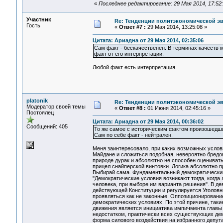
«
Последнее редактирование: 29 Мая 2014, 17:52:4
Участник
Re: Тенденции политэкономической э
Гость
«
Ответ #7 :
29 Мая 2014, 13:25:08 »
Цитата: Ариадна от 29 Мая 2014, 02:35:06
Сам факт - бескачественен. В терминах качеств м
факт от его интерпретации.
Любой факт есть интерпретация.
platonik
Re: Тенденции политэкономической э
Модератор своей темы
«
Ответ #8 :
01 Июня 2014, 02:45:16 »
Постоялец
Цитата: Ариадна от 29 Мая 2014, 00:36:02
Сообщений: 405
То же самое с историческим фактом произошедши
Сам по себе факт - нейтрален.
Меня заинтересовало, при каких возможных услов
Майдане и сложиться подобная, невероятно бредо
природе дурак и абсолютно не способен оцениват
прицел снайперской винтовки. Логика абсолютно п
Выбирай сама. Фундаментальный демократический 
"Демократические условия возникают тогда, когда 
человека, при выборе им варианта решения". В д
действующей Конституции и регулируется Уголовн
проявляться как не законные. Оппозиционирование
демократических условиях. По этой причине, таки
движения является инициатива импичмента главы 
недостатком, практически всех существующих дем
форма силового воздействия на избранного депут