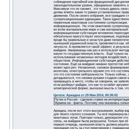
соблюдения партийной или фракционной дисциплин
законодательеном уровне, официально заявлять о 
Максимум что он сможет, это только давать свои
должы влиять какие-то рамки установленных прав
движении. После своего избрания, все граждане 
суперпозиционными единицами. Такое единственно
первичным квантовым состоянием суперпозиции. Т.
информационную. На этом квантовом суперпозици
во всём материальном мире и сам материальный м
информационная субстанция мгновенно переходит 
обязательно присутствуют неоспоримые, подтверж
вроде бы правильные и зачастую даже патриотиче
нынешней украинской власти, проявляются как: об
личности. А проявляется такой эффект, в результ
майдане. Американцы как раз и используют методи
какую-то государственную власть. Ещё только на
использование незаконных методов воздействия, 
обществом. Информационная субстанция действител
состояние. Ещё на майдане никаких протестов неб
может идти реч. Незаконное, силовое формирован
молотова, огнестрельного оружия-это что состоян
это что состояние нейтральности. Только сейчас,
догадываться, что своими руками создали самое м
превращать в ничто, чтобы не говорили, не заявля
если разберут майдан, это как-то ослабит аргуме
аллигорической форме, высказал мысль о том, что
Цитата: Ариадна от 29 Мая 2014, 00:36:02
Путин и Россия - сделали ставки на интерпретаци
Украина на - факты. Поэтому она оказалась сильн
Ариадна, после вот этого высказывания, выбор ва
для твоего глупого сознания. Ты всё перевернула
квантовых логик. Повторю только, демократия-эт
связь, на майдане была разрушена. Только при её
первую очередь, нынешняя власть должна решиться
признания сесть за стол переговоров с гражданс