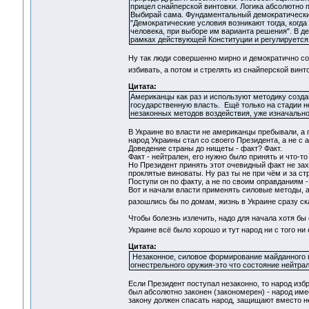
прицел снайперской винтовки. Логика абсолютно п
Выбирай сама. Фундаментальный демократический 
"Демократические условия возникают тогда, когда
человека, при выборе им варианта решения". В д
рамках действующей Конституции и регулируется
Ну так люди совершенно мирно и демократично со
избивать, а потом и стрелять из снайперской вин
Цитата:
Американцы как раз и используют методику создан
государственную власть. Ещё только на стадии н
незаконных методов воздействия, уже изначально
В Украине во власти не американцы пребывали, а 
народ Украины стал со своего Президента, а не с 
Доведение страны до нищеты - факт? Факт.
Факт - нейтрален, его нужно было принять и что-то
Но Президент принять этот очевидный факт не захо
проклятые виноваты. Ну раз ты не при чём и за ст
Поступи он по факту, а не по своим оправданиям - 
Вот и начали власти применять силовые методы, а 
разошлись бы по домам, жизнь в Украине сразу 
Чтобы болезнь излечить, надо для начала хотя бы 
Украине всё было хорошо и тут народ ни с того ни
Цитата:
Незаконное, силовое формирование майданного п
огнестрельного оружия-это что состояние нейтра
Если Президент поступал незаконно, то народ изб
был абсолютно законен (закономерен) - народ имее
закону должен спасать народ, защищают вместо не