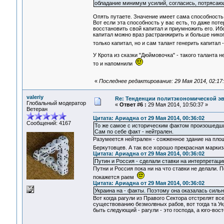
обладание минимум усилий, согласись, потрясающ
Опять путаете. Значение имеет сама способность 
Вот если эта способность у вас есть, то даже пот
восстановить свой капитал и приумножить его. Ибо
капитал можно враз растранжирить и больше никогд
только капитал, но и сам талант генерить капитал 
У Крота из сказки "Дюймовочка" - такого таланта 
то и напомнили
«
Последнее редактирование: 29 Мая 2014, 02:17
valeriy
Re: Тенденции политэкономической э
Глобальный модератор
«
Ответ #6 :
29 Мая 2014, 10:50:37 »
Ветеран
Цитата: Ариадна от 29 Мая 2014, 00:36:02
Сообщений: 4167
То же самое с историческим фактом произошедши
Сам по себе факт - нейтрален.
Разумеется нейтрален - сожженное здание на пло
Беркутовцев. А так все хорошо прекрасная маркиз
Цитата: Ариадна от 29 Мая 2014, 00:36:02
Путин и Россия - сделали ставки на интерпретаци
Путни и Россия пока ни на что ставки не делали. П
покажется раем
Цитата: Ариадна от 29 Мая 2014, 00:36:02
Украина на - факты. Поэтому она оказалась сильн
Вот когда рагули из Правого Сектора отстрелят все
существованию безмолвных рабов, вот тогда та Ук
быть следующий - рагули - это господа, а юго-вост