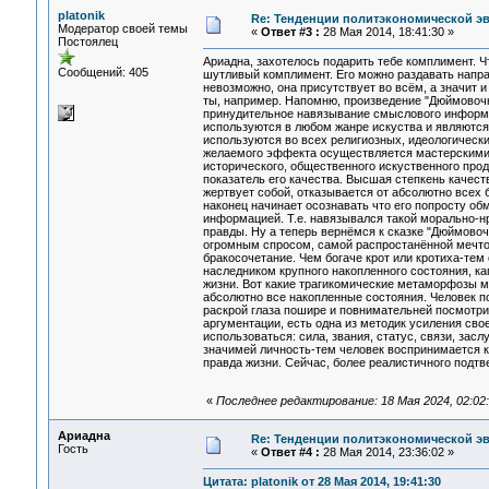
platonik
Re: Тенденции политэкономической э
Модератор своей темы
«
Ответ #3 :
28 Мая 2014, 18:41:30 »
Постоялец
Ариадна, захотелось подарить тебе комплимент. Чт
Сообщений: 405
шутливый комплимент. Его можно раздавать напра
невозможно, она присутствует во всём, а значит и
ты, например. Напомню, произведение "Дюймовочка
принудительное навязывание смыслового информ
используются в любом жанре искуства и являются 
используются во всех религиозных, идеологическ
желаемого эффекта осуществляется мастерскими ме
исторического, общественного искуственного прод
показатель его качества. Высшая степкень качеств
жертвует собой, отказывается от абсолютно всех б
наконец начинает осознавать что его попросту о
информацией. Т.е. навязывался такой морально-н
правды. Ну а теперь вернёмся к сказке "Дюймовочк
огромным спросом, самой распростанённой мечтой
бракосочетание. Чем богаче крот или кротиха-тем
наследником крупного накопленного состояния, ка
жизни. Вот какие трагикомические метаморфозы м
абсолютно все накопленные состояния. Человек по
раскрой глаза пошире и повнимательней посмотри 
аргументации, есть одна из методик усиления сво
использоваться: сила, звания, статус, связи, зас
значимей личность-тем человек воспринимается ка
правда жизни. Сейчас, более реалистичного подт
«
Последнее редактирование: 18 Мая 2024, 02:02:5
Ариадна
Re: Тенденции политэкономической э
Гость
«
Ответ #4 :
28 Мая 2014, 23:36:02 »
Цитата: platonik от 28 Мая 2014, 19:41:30