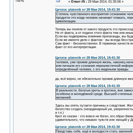
Гость
«
Ответ #5 :
29 Мая 2014, 01:35:06 »
Цитата: platonik от 28 Мая 2014, 19:41:30
Степень чувственного восприятия сознанием челов
продукта-это когда человек начинает плакать, пе
цивилизации.
Теперь вы поняли от какого продукта это происход
Не от факта, а от подачи этого факта тем или ин
Если вы подвержены влиянию пропаганды, вы будет
Если же имеете дело с фактом - вы всегда бесстр
Сам факт - бескачественен. В терминах качеств м
факт от его интерпретации.
Цитата: platonik от 28 Мая 2014, 19:41:30
человек, уже прожив длинную жизнь, наконец нач
или пичкали его сознание нереалистичной инфор
определённый человек, с его виденьем правды.
да, всё верно, не обязательно прожив длинную жи
Цитата: platonik от 28 Мая 2014, 19:41:30
В реальности, богатые кроты и кротихи, вне зав
особенно в молодёжной среде. Высшей степенью ус
желанней.
Здесь вы опять путаете причины и следствия. Жел
богатство создать (неординарный ум, уверенность 
и т.п.)
Крот из сказки - это вовсе не богач, его образ б
удивительного, что никаких чувств или эмоций у 
Цитата: platonik от 28 Мая 2014, 19:41:30
Представь себе, ещё в молодости стать законной 