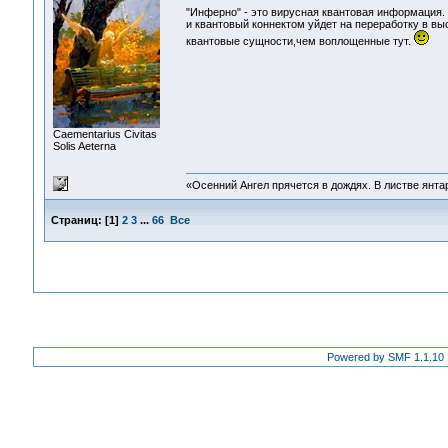
"Инферно" - это вирусная квантовая информация. 
и квантовый коннектом уйдет на переработку в в
квантовые сущности,чем воплощенные тут.
Сaementarius Civitas
Solis Aeterna
«Осенний Ангел прячется в дождях. В листве янтарн
Страниц:
[
1
]
2
3
...
66
Все
Powered by SMF 1.1.10