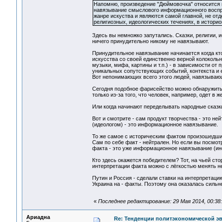
Напомню, произведение "Дюймовочка" относится к
навязывание смыслового информационного восп
жанре искуства и являются самой главной, не от
религиозных, идеологических течениях, в истори
Здесь вы немножко запутались. Сказки, религии, 
ничего принудительно никому не навязывают.
Принудительное навязывание начинается когда кто
искусства со своей единственно верной колокольни
музыки, мифа, картины и т.п.) - в зависимости от
уникальных сопутствующих событий, контекста и 
Вот непонимающих всего этого людей, навязываю
Сегодня подобное фарисейство можно обнаружить и
только из-за того, что человек, например, одет в ж
Или когда начинают переделывать народные сказки
Вот и смотрите - сам продукт творчества - это н
(идеологом) - это информационное навязывание.
То же самое с историческим фактом произошедши
Сам по себе факт - нейтрален. Но если вы посмот
факта - это уже информационное навязывание (и
Кто здесь окажется победителем? Тот, на чьей сто
интерпретации факта можно с лёгкостью менять н
Путин и Россия - сделали ставки на интерпретаци
Украина на - факты. Поэтому она оказалась сильн
«
Последнее редактирование: 29 Мая 2014, 00:38
Ариадна
Re: Тенденции политэкономической э