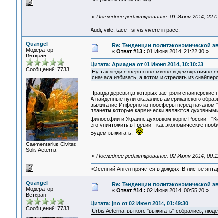
«
Последнее редактирование: 01 Июня 2014, 22:03
Audi, vide, tace - si vis vivere in pace.
Quangel
Re: Тенденции политэкономической э
Модератор
«
Ответ #13 :
01 Июня 2014, 21:22:30 »
Ветеран
Цитата: Ариадна от 01 Июня 2014, 10:10:33
Сообщений: 7733
Ну так люди совершенно мирно и демократично со
сначала избивать, а потом и стрелять из снайпер
Правда деревья,в которых застряли снайперские 
А найденные пули оказались американского образ
выжигание Инферно из ноосферы перед началом "Э
планеты,которые кармически являются духовными 
философии и Украине,духовном корне России - "К
его уничтожить,в Греции - как экономические про
Будем выжигать.
Сaementarius Civitas
Solis Aeterna
«
Последнее редактирование: 02 Июня 2014, 00:11
«Осенний Ангел прячется в дождях. В листве янтарн
Quangel
Re: Тенденции политэкономической э
Модератор
«
Ответ #14 :
02 Июня 2014, 00:55:20 »
Ветеран
Цитата: jno от 02 Июня 2014, 01:49:30
Сообщений: 7733
Urbis Aeterna, вы кого "выжигать" собрались, люде