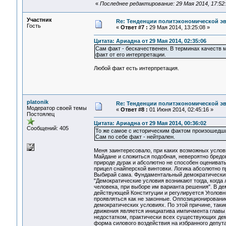
«
Последнее редактирование: 29 Мая 2014, 17:52:4
Участник
Re: Тенденции политэкономической э
Гость
«
Ответ #7 :
29 Мая 2014, 13:25:08 »
Цитата: Ариадна от 29 Мая 2014, 02:35:06
Сам факт - бескачественен. В терминах качеств м
факт от его интерпретации.
Любой факт есть интерпретация.
platonik
Re: Тенденции политэкономической э
Модератор своей темы
«
Ответ #8 :
01 Июня 2014, 02:45:16 »
Постоялец
Цитата: Ариадна от 29 Мая 2014, 00:36:02
Сообщений: 405
То же самое с историческим фактом произошедши
Сам по себе факт - нейтрален.
Меня заинтересовало, при каких возможных услов
Майдане и сложиться подобная, невероятно бредо
природе дурак и абсолютно не способен оцениват
прицел снайперской винтовки. Логика абсолютно п
Выбирай сама. Фундаментальный демократический 
"Демократические условия возникают тогда, когда 
человека, при выборе им варианта решения". В д
действующей Конституции и регулируется Уголовн
проявляться как не законные. Оппозиционирование
демократических условиях. По этой причине, таки
движения является инициатива импичмента главы 
недостатком, практически всех существующих дем
форма силового воздействия на избранного депут