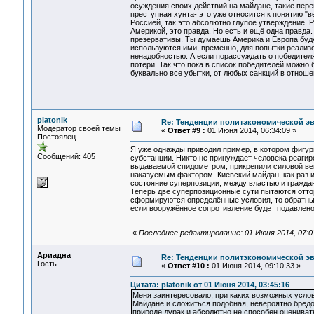
осуждения своих действий на майдане, такие пере
преступная хунта- это уже относится к понятию "в
Россией, так это абсолютно глупое утверждение. 
Америкой, это правда. Но есть и ещё одна правда
презервативы. Ты думаешь Америка и Европа буду
используются ими, временно, для попытки реализ
ненадобностью. А если порассуждать о победителя
потери. Так что пока в список победителей можно
буквально все убытки, от любых санкций в отноше
platonik
Re: Тенденции политэкономической э
Модератор своей темы
«
Ответ #9 :
01 Июня 2014, 06:34:09 »
Постоялец
Я уже однажды приводил пример, в котором фигур
Сообщений: 405
субстанции. Никто не принуждает человека реаги
выдаваемой спидометром, прикрепили силовой век
наказуемым фактором. Киевский майдан, как раз 
состояние суперпозиции, между властью и гражда
Теперь две суперпозиционные сути пытаются отторг
сформируются определённые условия, то обратный
если вооружённое сопротивление будет подавлено,
«
Последнее редактирование: 01 Июня 2014, 07:01
Ариадна
Re: Тенденции политэкономической э
Гость
«
Ответ #10 :
01 Июня 2014, 09:10:33 »
Цитата: platonik от 01 Июня 2014, 03:45:16
Меня заинтересовало, при каких возможных усло
Майдане и сложиться подобная, невероятно бред
природе дурак и абсолютно не способен оцениват