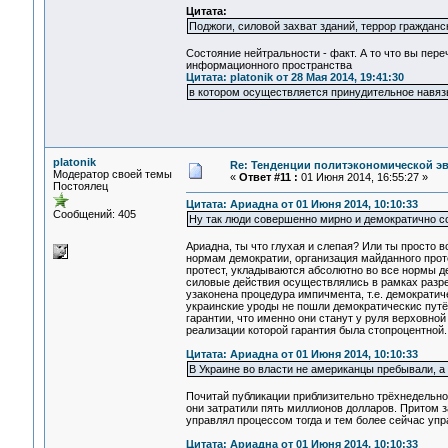
Цитата:
Поджоги, силовой захват зданий, террор гражданс
Состояние нейтральности - факт. А то что вы пер
информационного пространства
Цитата: platonik от 28 Мая 2014, 19:41:30
в котором осуществляется принудительное навя
platonik
Re: Тенденции политэкономической э
Модератор своей темы
«
Ответ #11 :
01 Июня 2014, 16:55:27 »
Постоялец
Цитата: Ариадна от 01 Июня 2014, 10:10:33
Сообщений: 405
Ну так люди совершенно мирно и демократично с
Ариадна, ты что глухая и слепая? Или ты просто 
нормам демократии, организация майданного проте
протест, укладываются абсолютно во все нормы де
силовые действия осуществлялись в рамках разре
узаконена процедура импичмента, т.е. демократич
украинские уроды не пошли демократическис путём
гарантии, что именно они станут у руля верховн
реализации которой гарантия была стопроцентно
Цитата: Ариадна от 01 Июня 2014, 10:10:33
В Украине во власти не американцы пребывали, а
Почитай публикации приблизительно трёхнедельной
они затратили пять миллионов долларов. Притом 
управлял процессом тогда и тем более сейчас упр
Цитата: Ариадна от 01 Июня 2014, 10:10:33