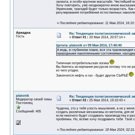
захвата, в особо-крупном масштабе. Чистейшей в
Хочу повторить, уже неоднократно мною высказан
Укринским, трагедий будет только возрастать. К
регулирования потребления естественных накопл
«
Последнее редактирование: 11 Мая 2014, 16:10:3
Ариадна
Re: Тенденции политэкономической э
Гость
«
Ответ #1 :
20 Мая 2014, 20:57:14 »
Цитата: platonik от 09 Мая 2014, 17:40:40
А ведь, в глубинном плане, вся эта трагикомеди
природными накопленными состояниями, находящ
Типичная потребительская логика
Вы боитесь исчерпания ресурсов потому что не ра
из чего угодно.
Закончится нефть и газ - будет другое СЫРЬЁ
platonik
Re: Тенденции политэкономической э
Модератор своей темы
«
Ответ #2 :
25 Мая 2014, 19:10:43 »
Постоялец
Чудачка, это у тебя узость мышления, а не у меня
Сообщений: 405
создать различные механизмы из метолла, для её 
если неизчего будет создавать производства и ра
проблемы. Но, всёже хочу поздравить тебя. Твоё 
«
Последнее редактирование: 18 Мая 2024, 02:21:4