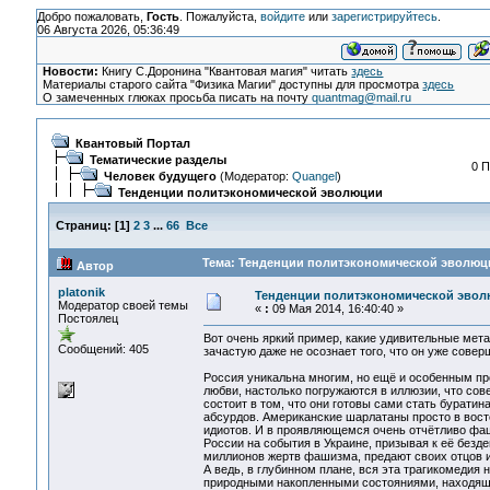
Добро пожаловать,
Гость
. Пожалуйста,
войдите
или
зарегистрируйтесь
.
06 Августа 2026, 05:36:49
Новости:
Книгу С.Доронина "Квантовая магия" читать
здесь
Материалы старого сайта "Физика Магии" доступны для просмотра
здесь
О замеченных глюках просьба писать на почту
quantmag@mail.ru
Квантовый Портал
Тематические разделы
0 П
Человек будущего
(Модератор:
Quangel
)
Тенденции политэкономической эволюции
Страниц:
[
1
]
2
3
...
66
Все
Тема: Тенденции политэкономической эволюци
Автор
platonik
Тенденции политэкономической эво
Модератор своей темы
«
:
09 Мая 2014, 16:40:40 »
Постоялец
Вот очень яркий пример, какие удивительные мет
Сообщений: 405
зачастую даже не осознает того, что он уже совер
Россия уникальна многим, но ещё и особенным про
любви, настолько погружаются в иллюзии, что со
состоит в том, что они готовы сами стать бурати
абсурдов. Американские шарлатаны просто в восто
идиотов. И в проявляющемся очень отчётливо фаш
России на события в Украине, призывая к её безд
миллионов жертв фашизма, предают своих отцов 
А ведь, в глубинном плане, вся эта трагикомедия
природными накопленными состояниями, находящи