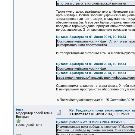
а потом и стрелять из снайперской винтовки
Также уже старая, изжёваная пурга. Немецкие экс
организаторы. Использование украинских национал
запланированная часть акции, в задуманном госуд
обеспечивала бы. А все эти байки о проявлении н
народные герои майдана, продают свои строения и
не соглашаются. Это признание уже показали на в
Цитата: Ариадна от 01 Июня 2014, 10:10:33
Состояние нейтральности - факт. А то что вы пер
информационного пространства
Интерпретациями питаешься ты, а я аппелирую то
Цитата: Ариадна от 01 Июня 2014, 10:10:33
Состояние нейтральности - факт.
Цитата: Ариадна от 01 Июня 2014, 10:10:33
вызванная передозой воздействия информационн
Сравни внимательно вот эти два факта. У тебя по
В нейтральном пространстве абсолютно отсутств
«
Последнее редактирование: 15 Сентября 2019, 0
terra
Re: Тенденции политэкономической э
Модератор своей темы
«
Ответ #12 :
01 Июня 2014, 19:21:58 »
Ветеран
Цитата: platonik от 01 Июня 2014, 03:45:16
Сообщений: 1811
У американцев пока победы мизерные. У Украины т
Россию. Её победа ну очень весома. Она способн
Вы умны и явили истину