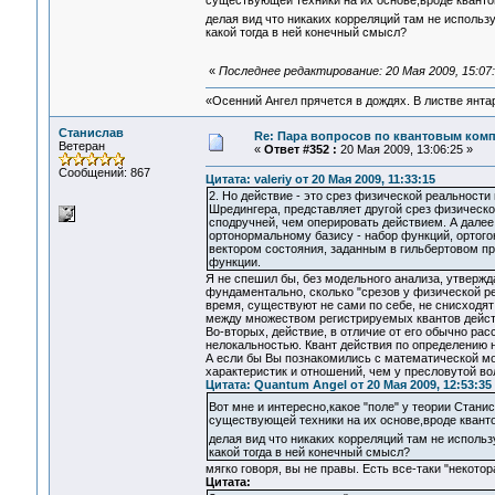
существующей техники на их основе,вроде квант
делая вид что никаких корреляций там не использ
какой тогда в ней конечный смысл?
«
Последнее редактирование: 20 Мая 2009, 15:07
«Осенний Ангел прячется в дождях. В листве янтарн
Станислав
Re: Пара вопросов по квантовым ком
Ветеран
«
Ответ #352 :
20 Мая 2009, 13:06:25 »
Сообщений: 867
Цитата: valeriy от 20 Мая 2009, 11:33:15
2. Но действие - это срез физической реальност
Шредингера, представляет другой срез физическо
сподручней, чем оперировать действием. А далее
ортонормальному базису - набор функций, ортого
вектором состояния, заданным в гильбертовом про
функции.
Я не спешил бы, без модельного анализа, утвержда
фундаментально, сколько "срезов у физической ре
время, существуют не сами по себе, не снисходя
между множеством регистрируемых квантов дейст
Во-вторых, действие, в отличие от его обычно р
нелокальностью. Квант действия по определению 
А если бы Вы познакомились с математической м
характеристик и отношений, чем у пресловутой во
Цитата: Quantum Angel от 20 Мая 2009, 12:53:35
Вот мне и интересно,какое "поле" у теории Стани
существующей техники на их основе,вроде квант
делая вид что никаких корреляций там не использ
какой тогда в ней конечный смысл?
мягко говоря, вы не правы. Есть все-таки "некот
Цитата: