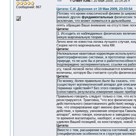
«
Ответ #346 :
20 Мая 2009, 10:14:26 »
Сообщений: 867
Цитата: С.И. Доронин от 19 Мая 2009, 23:03:54
Потому что кроме классической физики (в широком
никаких других
фундаментальных
физических тео
исключаю, что может появиться в дальнейшем.
опять обращаю Ваше внимание на отсутствие лог
Цитата:
1. Исходить из наблюдаемых физических величин,
некую маргинальную теорию...
Лично мне не известна логика лучшего случая, ко
Скорее нечто маргинальное, типа КМ.
Цитата:
Нелокальные квантовые корреляции используются 
криптографических системах, в прототипах квант
природе, то не шло бы и речи о работоспособност
подтверждено экспериментально, ссылки на работ
угу, такой логикой легко обосновывается влияние
величины, которую Вы считаете сугубо физической,
Цитата:
По-моему, более правильно было бы сказать, что
существует математический аппарат для описания
терминах «действий»? Без этого говорить о том,
сопоставить результаты измерения наших прибор
Правильно говорить следует только о том, что ес
регистрируются. Трактовка, "что все физические 
действительного (квантованного действия) между 
тем, что оперирование идет именно фантомных час
действие, к примеру, умножение оператора Гамиль
аппарат", мягко говоря, изначально и заведомо у
те временя матаппараты, наоборот, и натурфилос
удивлен Вашей позицией, но констатирую, новой т
Цитата:
Вместе с тем, расширение класса состояний, из
специфические особенности в структуре математи