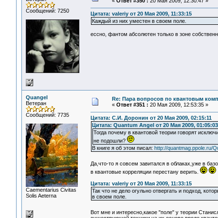
«
Ответ #350 :
20 Мая 2009, 12:30:47 »
Сообщений: 7250
Цитата: valeriy от 20 Мая 2009, 11:33:15
Каждый из них уместен в своем поле.
ессно, фантом абсолютен только в зоне собственно
Quangel
Re: Пара вопросов по квантовым ком
Ветеран
«
Ответ #351 :
20 Мая 2009, 12:53:35 »
Сообщений: 7735
Цитата: С.И. Доронин от 20 Мая 2009, 02:15:11
Цитата: Quantum Angel от 20 Мая 2009, 01:05:03
Тогда почему в квантовой теории говорят исключ
не подошли?
В книге я об этом писал:
http://quantmag.ppole.ru/
Да,что-то я совсем завитался в облаках,уже в баз
в квантовые корреляции перестану верить.
Цитата: valeriy от 20 Мая 2009, 11:33:15
Сaementarius Civitas
Так что не дело огульно отвергать и подход, кот
Solis Aeterna
в своем поле.
Вот мне и интересно,какое "поле" у теории Станис