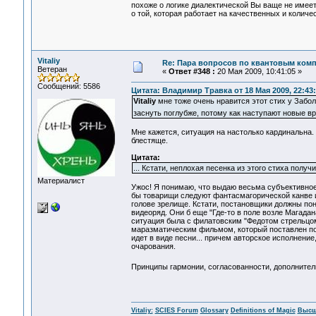
похоже о логике диалектической Вы ваще не имее
о той, которая работает на качественных и количе
Vitaliy
Re: Пара вопросов по квантовым ком
Ветеран
«
Ответ #348 :
20 Мая 2009, 10:41:05 »
Сообщений: 5586
Цитата: Владимир Травка от 18 Мая 2009, 22:43
Vitaliy
мне тоже очень нравится этот стих у Забол
заснуть поглубже, потому как наступают новые 
Мне кажется, ситуация на настолько кардинальна
блестяще.
Цитата:
... Кстати, неплохая песенка из этого стиха получ
Материалист
Ужос! Я понимаю, что выдаю весьма субъективное 
бы товарищи следуют фантасмагорической канве ис
голове зрелище. Кстати, постановщики должны пон
видеоряд. Они б еще "Где-то в поле возле Магадан
ситуация была с филатовским "Федотом стрельцом
маразматическим фильмом, который поставлен по
идет в виде песни... причем авторское исполнение
очарования.
Принципы гармонии, согласованности, дополнительн
Vitaliy:
SCIES Forum
Glossary
Definitions of Magic
Высш