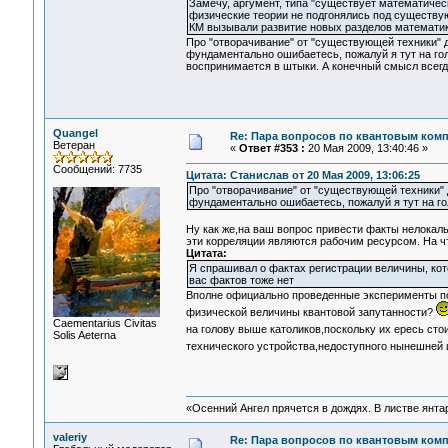
Замечу, аргумент, типа "существует математическ
физические теории не подгонялись под существу
КМ вызывали развитие новых разделов математик
Про "отворачивание" от "существующей техники" д
фундаментально ошибаетесь, пожалуй я тут на гол
воспринимается в штыки. А конечный смысл всегда
Quangel
Re: Пара вопросов по квантовым ком
Ветеран
«
Ответ #353 :
20 Мая 2009, 13:40:46 »
Сообщений: 7735
Цитата: Станислав от 20 Мая 2009, 13:06:25
Про "отворачивание" от "существующей техники" 
фундаментально ошибаетесь, пожалуй я тут на го
Ну как же,на ваш вопрос привести факты нелокал
эти корреляции являются рабочим ресурсом. На чт
Цитата:
Я спрашивал о фактах регистрации величины, кото
вас фактов тоже нет
Вполне официально проведенные эксперименты по
физической величины квантовой запутанности?
Сaementarius Civitas
на голову выше католиков,поскольку их ересь сто
Solis Aeterna
технического устройства,недоступного нынешней 
«Осенний Ангел прячется в дождях. В листве янтарн
valeriy
Re: Пара вопросов по квантовым ком