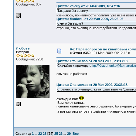
Сообщений: 867
Цитата: valeriy от 20 Мая 2009, 18:47:36
Так дали бы ссылку.
извиняюсь, по наивности полагал, уже всем извес
Цитата: Любовь от 20 Мая 2009, 23:26:06
с чего бы вдруг?
странно, это очевидно, квант действия не "делится
Любовь
Re: Пара вопросов по квантовым ком
Ветеран
«
Ответ #359 :
21 Мая 2009, 00:12:42 »
Сообщений: 7250
Цитата: Станислав от 20 Мая 2009, 23:33:18
Скачайте к примеру с
ftp://Kravchenko@ftp.narod.ru/
ссылка не работает...
Цитата: Станислав от 20 Мая 2009, 23:33:18
странно, это очевидно, квант действия не "делится
очевидно Вам
Вам же оч хотца...
понятно квантование энергоуровней, бо энергия ун
а вот как отквантовать действа чихание или кипяч
Страниц:
1
...
22
23
[
24
]
25
26
...
29
Все