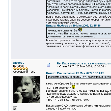
состояний — это что-то вроде операции суммиров
при этом новые состояния системы. Поэтому сос
сложение, и получаются математические объекты 
условиям, нам известны векторы, которые и соп
векторами состояния — к их рассмотрению мы се
Ваше право оперировать векторами состояний. Одн
скаляром, как вектором не совсем корректно. Это
чем классический вектор.
Цитата: Любовь от 19 Мая 2009, 22:15:18
похоже, не согласны Вы
иначе с чего Вы так яростно отстаиваете свою то
условиями, т.е. вектором состояния...
Было бы странно, если бы я не аргументировал св
граничными условиями, т.е. вектором состояния",
заключения неизбежно тоже фантомны, не имеют 
Любовь
Re: Пара вопросов по квантовым ком
Ветеран
«
Ответ #347 :
20 Мая 2009, 10:34:04 »
Сообщений: 7250
Цитата: Станислав от 20 Мая 2009, 10:14:26
Проблема совсем в другом, эти заключения неиз
каким же образом Вы считаете свои заключенния
Вы - сам абсолют?
все Ваши знания суть те же фантомы, бо Вы сами
так что не надо выдавать желаемое Вами за дейст
а чем он лучше других?
- тем - что он Ваш и ближе к телу?
Вы делаете СИДу замечание об отсутствии логики.
замечу - Вашей логики...