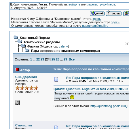
Добро пожаловать,
Гость
. Пожалуйста,
войдите
или
зарегистрируйтесь
.
09 Августа 2026, 16:06:16
Новости:
Книгу С.Доронина "Квантовая магия" читать
здесь
Материалы старого сайта "Физика Магии" доступны для просмотра
здесь
О замеченных глюках просьба писать на почту
quantmag@mail.ru
Квантовый Портал
Тематические разделы
0 
Физика
(Модератор:
valeriy
)
Пара вопросов по квантовым компютерам
Страниц:
1
...
22
23
[
24
]
25
26
...
29
Все
Тема: Пара вопросов по квантовым компютера
Автор
С.И. Доронин
Re: Пара вопросов по квантовым ком
Администратор
«
Ответ #345 :
20 Мая 2009, 02:15:11 »
Ветеран
Цитата: Quantum Angel от 20 Мая 2009, 01:05:03
Сообщений: 795
Тогда почему в квантовой теории говорят исключи
подошли?
В книге я об этом писал:
http://quantmag.ppole.ru/Q
Станислав
Re: Пара вопросов по квантовым ком
Ветеран