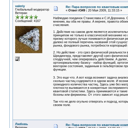
valeriy
Re: Пара вопросов по квантовым ком
Глобальный модератор
«
Ответ #349 :
20 Мая 2009, 11:33:15 »
Ветеран
Наблюдаю поединок Станислава и С.И.Доронина. С
Сообщений: 4167
мнению, вы оба не правы. А вернее, правота обои
счисления.
1. Действие на самом деле является исключител
принципом не только в классической механике но 
призму которого лучше понимается физическая реал
далеко не полный перечень названий этой сущности
рынка, фондового рынка, потребности корпораций
2. Но действие - это срез физической реальност
Шредингера, представляет другой срез физическо
сподручней, чем оперировать действием. А далее 
ортонормальному базису - набор функций, ортогон
вектором состояния, заданным в гильбертовом про
функции.
3. Это еще что. А вот когда возникет задача анал
сколько частиц содержится в одном моле. И возни
громадного количества частиц. Здесь уже без мат
плотности выливаются в конкретные эксперимента
квантовой статистики. Здесь принимаются и такие 
бозоны или фермионы. От этого зависит ход реше
Так что не дело огульно отвергать и подход, кот
своем поле.
Любовь
Re: Пара вопросов по квантовым ком
Ветеран