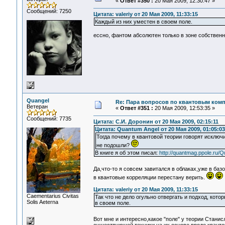
«
Ответ #350 :
20 Мая 2009, 12:30:47 »
Сообщений: 7250
Цитата: valeriy от 20 Мая 2009, 11:33:15
Каждый из них уместен в своем поле.
ессно, фантом абсолютен только в зоне собственно
Quangel
Re: Пара вопросов по квантовым ком
Ветеран
«
Ответ #351 :
20 Мая 2009, 12:53:35 »
Сообщений: 7735
Цитата: С.И. Доронин от 20 Мая 2009, 02:15:11
Цитата: Quantum Angel от 20 Мая 2009, 01:05:03
Тогда почему в квантовой теории говорят исключ
не подошли?
В книге я об этом писал:
http://quantmag.ppole.ru/
Да,что-то я совсем завитался в облаках,уже в баз
в квантовые корреляции перестану верить.
Цитата: valeriy от 20 Мая 2009, 11:33:15
Сaementarius Civitas
Так что не дело огульно отвергать и подход, кот
Solis Aeterna
в своем поле.
Вот мне и интересно,какое "поле" у теории Станис