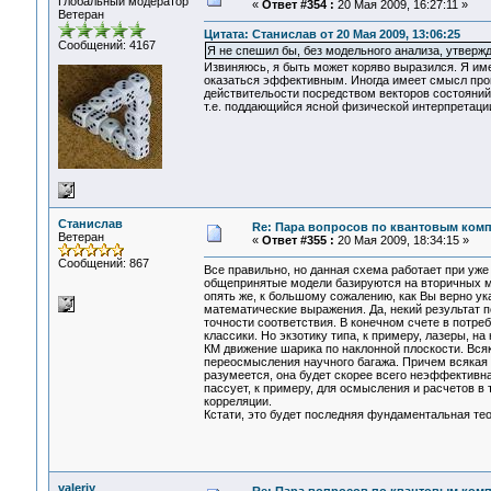
Глобальный модератор
«
Ответ #354 :
20 Мая 2009, 16:27:11 »
Ветеран
Цитата: Станислав от 20 Мая 2009, 13:06:25
Сообщений: 4167
Я не спешил бы, без модельного анализа, утвержд
Извиняюсь, я быть может коряво выразился. Я име
оказаться эффективным. Иногда имеет смысл пров
действительости посредством векторов состояний 
т.е. поддающийся ясной физической интерпретаци
Станислав
Re: Пара вопросов по квантовым ком
Ветеран
«
Ответ #355 :
20 Мая 2009, 18:34:15 »
Сообщений: 867
Все правильно, но данная схема работает при уже 
общепринятые модели базируются на вторичных м
опять же, к большому сожалению, как Вы верно у
математические выражения. Да, некий результат п
точности соответствия. В конечном счете в потр
классики. Но экзотику типа, к примеру, лазеры, 
КМ движение шарика по наклонной плоскости. Всяк
переосмысления научного багажа. Причем всякая 
разумеется, она будет скорее всего неэффективна
пассует, к примеру, для осмысления и расчетов в
корреляции.
Кстати, это будет последняя фундаментальная тео
valeriy