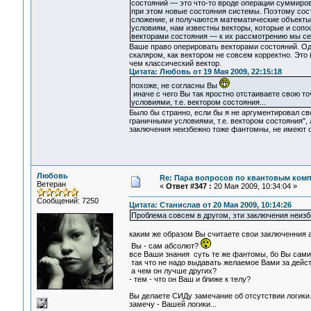
состояний — это что-то вроде операции суммиров
при этом новые состояния системы. Поэтому сос
сложение, и получаются математические объекты 
условиям, нам известны векторы, которые и соп
векторами состояния — к их рассмотрению мы се
Ваше право оперировать векторами состояний. Одн
скаляром, как вектором не совсем корректно. Это
чем классический вектор.
Цитата: Любовь от 19 Мая 2009, 22:15:18
похоже, не согласны Вы
иначе с чего Вы так яростно отстаиваете свою то
условиями, т.е. вектором состояния...
Было бы странно, если бы я не аргументировал св
граничными условиями, т.е. вектором состояния",
заключения неизбежно тоже фантомны, не имеют 
Любовь
Re: Пара вопросов по квантовым ком
Ветеран
«
Ответ #347 :
20 Мая 2009, 10:34:04 »
Сообщений: 7250
Цитата: Станислав от 20 Мая 2009, 10:14:26
Проблема совсем в другом, эти заключения неиз
каким же образом Вы считаете свои заключенния
Вы - сам абсолют?
все Ваши знания суть те же фантомы, бо Вы сами
так что не надо выдавать желаемое Вами за дейст
а чем он лучше других?
- тем - что он Ваш и ближе к телу?
Вы делаете СИДу замечание об отсутствии логики.
замечу - Вашей логики...