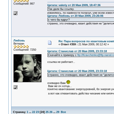
Сообщений: 867
Цитата: valeriy от 20 Мая 2009, 18:47:36
Так дали бы ссылку.
извиняюсь, по наивности полагал, уже всем извес
Цитата: Любовь от 20 Мая 2009, 23:26:06
с чего бы вдруг?
странно, это очевидно, квант действия не "делится
Любовь
Re: Пара вопросов по квантовым ком
Ветеран
«
Ответ #359 :
21 Мая 2009, 00:12:42 »
Сообщений: 7250
Цитата: Станислав от 20 Мая 2009, 23:33:18
Скачайте к примеру с
ftp://Kravchenko@ftp.narod.ru/
ссылка не работает...
Цитата: Станислав от 20 Мая 2009, 23:33:18
странно, это очевидно, квант действия не "делится
очевидно Вам
Вам же оч хотца...
понятно квантование энергоуровней, бо энергия ун
а вот как отквантовать действа чихание или кипяч
Страниц:
1
...
22
23
[
24
]
25
26
...
29
Все