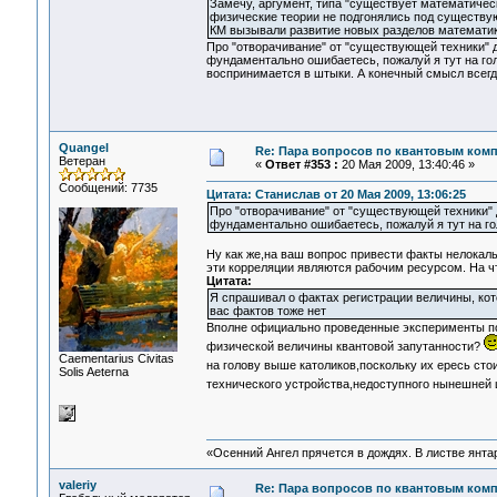
Замечу, аргумент, типа "существует математическ
физические теории не подгонялись под существу
КМ вызывали развитие новых разделов математик
Про "отворачивание" от "существующей техники" д
фундаментально ошибаетесь, пожалуй я тут на гол
воспринимается в штыки. А конечный смысл всегда
Quangel
Re: Пара вопросов по квантовым ком
Ветеран
«
Ответ #353 :
20 Мая 2009, 13:40:46 »
Сообщений: 7735
Цитата: Станислав от 20 Мая 2009, 13:06:25
Про "отворачивание" от "существующей техники" 
фундаментально ошибаетесь, пожалуй я тут на го
Ну как же,на ваш вопрос привести факты нелокал
эти корреляции являются рабочим ресурсом. На чт
Цитата:
Я спрашивал о фактах регистрации величины, кото
вас фактов тоже нет
Вполне официально проведенные эксперименты по
физической величины квантовой запутанности?
Сaementarius Civitas
на голову выше католиков,поскольку их ересь сто
Solis Aeterna
технического устройства,недоступного нынешней 
«Осенний Ангел прячется в дождях. В листве янтарн
valeriy
Re: Пара вопросов по квантовым ком