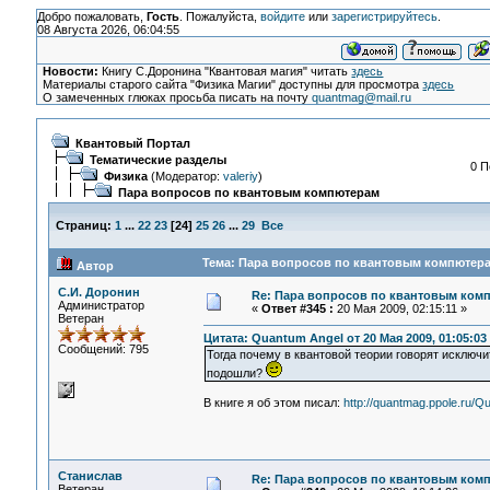
Добро пожаловать,
Гость
. Пожалуйста,
войдите
или
зарегистрируйтесь
.
08 Августа 2026, 06:04:55
Новости:
Книгу С.Доронина "Квантовая магия" читать
здесь
Материалы старого сайта "Физика Магии" доступны для просмотра
здесь
О замеченных глюках просьба писать на почту
quantmag@mail.ru
Квантовый Портал
Тематические разделы
0 П
Физика
(Модератор:
valeriy
)
Пара вопросов по квантовым компютерам
Страниц:
1
...
22
23
[
24
]
25
26
...
29
Все
Тема: Пара вопросов по квантовым компютера
Автор
С.И. Доронин
Re: Пара вопросов по квантовым ком
Администратор
«
Ответ #345 :
20 Мая 2009, 02:15:11 »
Ветеран
Цитата: Quantum Angel от 20 Мая 2009, 01:05:03
Сообщений: 795
Тогда почему в квантовой теории говорят исключи
подошли?
В книге я об этом писал:
http://quantmag.ppole.ru/Q
Станислав
Re: Пара вопросов по квантовым ком
Ветеран