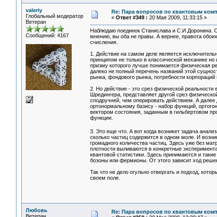
valeriy
Re: Пара вопросов по квантовым ком
Глобальный модератор
«
Ответ #349 :
20 Мая 2009, 11:33:15 »
Ветеран
Наблюдаю поединок Станислава и С.И.Доронина. С
Сообщений: 4167
мнению, вы оба не правы. А вернее, правота обои
счисления.
1. Действие на самом деле является исключител
принципом не только в классической механике но 
призму которого лучше понимается физическая реал
далеко не полный перечень названий этой сущности
рынка, фондового рынка, потребности корпораций
2. Но действие - это срез физической реальност
Шредингера, представляет другой срез физическо
сподручней, чем оперировать действием. А далее 
ортонормальному базису - набор функций, ортогон
вектором состояния, заданным в гильбертовом про
функции.
3. Это еще что. А вот когда возникет задача анал
сколько частиц содержится в одном моле. И возни
громадного количества частиц. Здесь уже без мат
плотности выливаются в конкретные эксперимента
квантовой статистики. Здесь принимаются и такие 
бозоны или фермионы. От этого зависит ход реше
Так что не дело огульно отвергать и подход, кот
своем поле.
Любовь
Re: Пара вопросов по квантовым ком
Ветеран