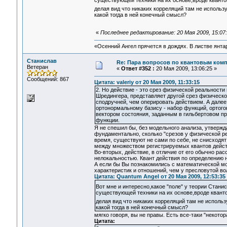
существующей техники на их основе,вроде квант
делая вид что никаких корреляций там не использ
какой тогда в ней конечный смысл?
«
Последнее редактирование: 20 Мая 2009, 15:07
«Осенний Ангел прячется в дождях. В листве янтарн
Станислав
Re: Пара вопросов по квантовым ком
Ветеран
«
Ответ #352 :
20 Мая 2009, 13:06:25 »
Сообщений: 867
Цитата: valeriy от 20 Мая 2009, 11:33:15
2. Но действие - это срез физической реальност
Шредингера, представляет другой срез физическо
сподручней, чем оперировать действием. А далее
ортонормальному базису - набор функций, ортого
вектором состояния, заданным в гильбертовом про
функции.
Я не спешил бы, без модельного анализа, утвержда
фундаментально, сколько "срезов у физической ре
время, существуют не сами по себе, не снисходя
между множеством регистрируемых квантов дейст
Во-вторых, действие, в отличие от его обычно р
нелокальностью. Квант действия по определению 
А если бы Вы познакомились с математической м
характеристик и отношений, чем у пресловутой во
Цитата: Quantum Angel от 20 Мая 2009, 12:53:35
Вот мне и интересно,какое "поле" у теории Стани
существующей техники на их основе,вроде квант
делая вид что никаких корреляций там не использ
какой тогда в ней конечный смысл?
мягко говоря, вы не правы. Есть все-таки "некот
Цитата: