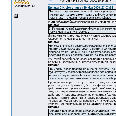
«
Ответ #346 :
20 Мая 2009, 10:14:26 »
Сообщений: 867
Цитата: С.И. Доронин от 19 Мая 2009, 23:03:54
Потому что кроме классической физики (в широком
никаких других
фундаментальных
физических тео
исключаю, что может появиться в дальнейшем.
опять обращаю Ваше внимание на отсутствие лог
Цитата:
1. Исходить из наблюдаемых физических величин,
некую маргинальную теорию...
Лично мне не известна логика лучшего случая, ко
Скорее нечто маргинальное, типа КМ.
Цитата:
Нелокальные квантовые корреляции используются 
криптографических системах, в прототипах квант
природе, то не шло бы и речи о работоспособност
подтверждено экспериментально, ссылки на работ
угу, такой логикой легко обосновывается влияние
величины, которую Вы считаете сугубо физической,
Цитата:
По-моему, более правильно было бы сказать, что
существует математический аппарат для описания
терминах «действий»? Без этого говорить о том,
сопоставить результаты измерения наших прибор
Правильно говорить следует только о том, что ес
регистрируются. Трактовка, "что все физические 
действительного (квантованного действия) между 
тем, что оперирование идет именно фантомных час
действие, к примеру, умножение оператора Гамиль
аппарат", мягко говоря, изначально и заведомо у
те временя матаппараты, наоборот, и натурфилос
удивлен Вашей позицией, но констатирую, новой т
Цитата:
Вместе с тем, расширение класса состояний, из
специфические особенности в структуре математи