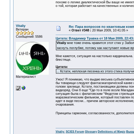
похоже о логике диалектической Вы ваще не имее
о той, которая работает на качественных и количе
Vitaliy
Re: Пара вопросов по квантовым ком
Ветеран
«
Ответ #348 :
20 Мая 2009, 10:41:05 »
Сообщений: 5586
Цитата: Владимир Травка от 18 Мая 2009, 22:43
Vitaliy
мне тоже очень нравится этот стих у Забол
заснуть поглубже, потому как наступают новые 
Мне кажется, ситуация на настолько кардинальна
блестяще.
Цитата:
... Кстати, неплохая песенка из этого стиха получ
Материалист
Ужос! Я понимаю, что выдаю весьма субъективное 
бы товарищи следуют фантасмагорической канве ис
голове зрелище. Кстати, постановщики должны пон
видеоряд. Они б еще "Где-то в поле возле Магадан
ситуация была с филатовским "Федотом стрельцом
маразматическим фильмом, который поставлен по
идет в виде песни... причем авторское исполнение
очарования.
Принципы гармонии, согласованности, дополнительн
Vitaliy:
SCIES Forum
Glossary
Definitions of Magic
Высш