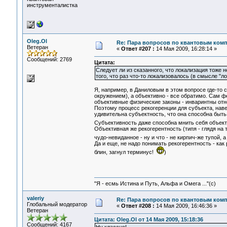
инструменталистка
Oleg.Ol
Re: Пара вопросов по квантовым ком
Ветеран
«
Ответ #207 :
14 Мая 2009, 16:28:14 »
Сообщений: 2769
Цитата:
Следует ли из сказанного, что локализация тоже 
того, что раз что-то локализовалось (в смысле "л
Я, например, в Даниловым в этом вопросе где-то 
окружением), а объективно - все обратимо. Сам 
объективные физические законы - инваринтны отно
Поэтому процесс рекогеренции для субъекта, наве
удивительна субъектность, что она способна быть
Субъективность даже способна мнить себя объект
Объективная же рекогерентность (типя - глядя на 
чудо-невиданное - ну и что - не кирпич-же тупой, а
Да и еще, не надо понимать рекогерентность - ка
блин, загнул терминус!
)
"Я - есмь Истина и Путь, Альфа и Омега ..."(с)
valeriy
Re: Пара вопросов по квантовым ком
Глобальный модератор
«
Ответ #208 :
14 Мая 2009, 16:46:36 »
Ветеран
Цитата: Oleg.Ol от 14 Мая 2009, 15:18:36
Сообщений: 4167