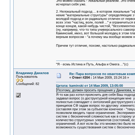
Это можно сказать - локальный реализм. Это очень
исчерпал себя уже.
2. Нелокальный подход ... в котором локальные "
некие "материальные структуры" определяющие это
молодой подход и он радикально отличен от перво
всех этих "частиц, волн, полей ..." и ограничитьс
конце концов, какой-нибудь чистой, "безэлементн
(ну, например, что-то типа универсального само
Каминский, имхо, вот большой молодец в этом пла
верным вопросом - "а почему мы вообще можем н
Причем тут отличие, похоже, настолько радикальн
"Я - есмь Истина и Путь, Альфа и Омега ..."(с)
Владимир Данилов
Re: Пара вопросов по квантовым ком
Пользователь
«
Ответ #204 :
14 Мая 2009, 15:24:16 »
Сообщений: 82
Цитата: kaminski от 14 Мая 2009, 13:05:00
Поэтому, должен просить прощения у Данилова, к
Я-то как раз хотел прояснить для себя Ваш подхо
задавал вопрос (о доструктурной концепции мне у
полностью совпадает с онтологией доструктурнго 
принципов СФ задам вопрос по-другому: изменится
(оставляя при этом за субъектом конечное - "тек
позволили вводить такое ограничение. Эксперимен
систем с бесконечной сложностью как в сторону у
количество структурных элементов (состояний, ес
ограничений. А вот если бы это множество было не
возможность существования систем с бесконечно