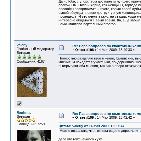
Да и Люба, с упорством достойным лучшего приме
спокойным. Пипа и Април, как женщины, гораздо бо
способен воспринимать ничего, кроме своей субъе
смной обсуждать свою доструктурную концепцию...
проведешь. И это очень важно, на стадии, когда м
интересно общаться с вами всеми. Да, еще забыл
нами квантово-портальный эгрегор.
valeriy
Re: Пара вопросов по квантовым ком
Глобальный модератор
«
Ответ #198 :
14 Мая 2009, 13:40:33 »
Ветеран
Полностью разделяю твое мнение, Каминский, выск
Сообщений: 4167
мнения. И находятся участники, придерживающиес
выигрывают оба мнения, так как в споре оттачива
Любовь
Re: Пара вопросов по квантовым ком
Ветеран
«
Ответ #199 :
14 Мая 2009, 13:42:42 »
Сообщений: 7250
Цитата: valeriy от 14 Мая 2009, 12:57:44
Можно возразить, что техника еще не доросла, ч
дело обстоит намного хуже...