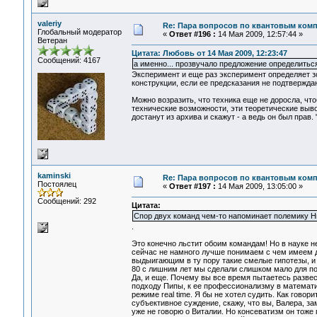
valeriy
Re: Пара вопросов по квантовым ком
Глобальный модератор
«
Ответ #196 :
14 Мая 2009, 12:57:44 »
Ветеран
Цитата: Любовь от 14 Мая 2009, 12:23:47
Сообщений: 4167
а именно... прозвучало предложение определиться 
Эксперимент и еще раз эксперимент определяет зо
конструкции, если ее предсказания не подтвержд
Можно возразить, что техника еще не доросла, что
технические возможности, эти теоретические выво
достанут из архива и скажут - а ведь он был прав.
kaminski
Re: Пара вопросов по квантовым ком
Постоялец
«
Ответ #197 :
14 Мая 2009, 13:05:00 »
Сообщений: 292
Цитата:
Спор двух команд чем-то напоминает полемику Н
.
Это конечно льстит обоим командам! Но в науке н
сейчас не намного лучше понимаем с чем имеем д
выдыигающим в ту пору такие смелые гипотезы, и
80 с лишним лет мы сделали слишком мало для п
Да, и еще. Почему вы все время пытаетесь разве
подходу Пипы, к ее профессионализму в математи
режиме real time. Я бы не хотел судить. Как говор
субъективное суждение, скажу, что вы, Валера, за
уже не говорю о Виталии. Но консеватизм он тоже