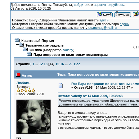
Добро пожаловать,
Гость
. Пожалуйста,
войдите
или
зарегистрируйтесь
.
09 Августа 2026, 16:58:25
Новости:
Книгу С.Доронина "Квантовая магия" читать
здесь
Материалы старого сайта "Физика Магии" доступны для просмотра
здесь
О замеченных глюках просьба писать на почту
quantmag@mail.ru
Квантовый Портал
Тематические разделы
0 П
Физика
(Модератор:
valeriy
)
Пара вопросов по квантовым компютерам
Страниц:
1
...
12
13
[
14
]
15
16
...
29
Все
Тема: Пара вопросов по квантовым компютера
Автор
Любовь
Re: Пара вопросов по квантовым ком
Ветеран
«
Ответ #195 :
14 Мая 2009, 12:23:47 »
Сообщений: 7250
Цитата: valeriy от 14 Мая 2009, 10:38:43
Резюме следующее: уравнение Шредингера раскры
уравнением непрерывности, обнаруживает пучок 
Ваще-то я имела в виду иное...
а именно... прозвучало предложение определиться 
и какие качественные переходы из этой зоны возм
физ.план...
эзотерика шепотом кричит, что это должно быть за