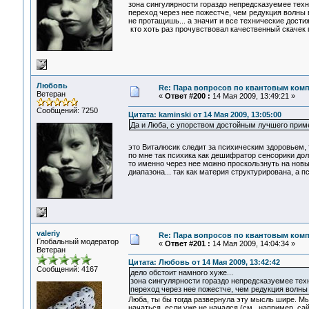
зона сингулярности гораздо непредсказуемее техн
переход через нее пожестче, чем редукция волны 
не протащишь... а значит и все технические достиж
кто хоть раз прочувствовал качественный скачек п
Любовь
Re: Пара вопросов по квантовым ком
Ветеран
«
Ответ #200 :
14 Мая 2009, 13:49:21 »
Сообщений: 7250
Цитата: kaminski от 14 Мая 2009, 13:05:00
Да и Люба, с упорством достойным лучшего прим
это Виталюсик следит за психическим здоровьем, 
по мне так психика как дешифратор сенсорики долж
то именно через нее можно проскользнуть на новы
диапазона... так как материя структурирована, а пси
valeriy
Re: Пара вопросов по квантовым ком
Глобальный модератор
«
Ответ #201 :
14 Мая 2009, 14:04:34 »
Ветеран
Цитата: Любовь от 14 Мая 2009, 13:42:42
Сообщений: 4167
дело обстоит намного хуже...
зона сингулярности гораздо непредсказуемее тех
переход через нее пожестче, чем редукция волны
Люба, ты бы тогда развернула эту мысль шире. Мы
начаться, если уже не начался (см., например, с