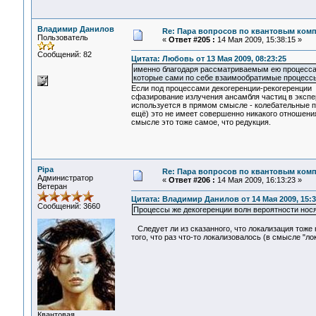
Владимир Данилов
Re: Пара вопросов по квантовым ком
Пользователь
«
Ответ #205 :
14 Мая 2009, 15:38:15 »
Сообщений: 82
Цитата: Любовь от 13 Мая 2009, 08:23:25
именно благодаря рассматриваемым ею процессам
которые сами по себе взаимообратимые процессы
Если под процессами декогеренции-рекогеренции
сфазирование излучения ансамбля частиц в экспер
используется в прямом смысле - колебательные пр
ещё) это не имеет совершенно никакого отношени
смысле это тоже самое, что редукция.
Pipa
Re: Пара вопросов по квантовым ком
Администратор
«
Ответ #206 :
14 Мая 2009, 16:13:23 »
Ветеран
Цитата: Владимир Данилов от 14 Мая 2009, 15:3
Сообщений: 3660
Процессы же декогеренции волн вероятности нося
Следует ли из сказанного, что локализация тоже 
того, что раз что-то локализовалось (в смысле "ло
Квантовая