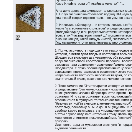
Ну классно!
Как у Ильфпетрова о "пикейных жилетах": "...
А на деле здесь два фундаментально разных мож
1. Полуклассический "полевой" подход: КМ надо д
квантовой теории единого поля.... но увы, он в ка
2. Нелокальный подход ... в котором локальные "
некие "материальные структуры" определяющие это
молодой подход и он радикально отличен от перв
всех этих "частиц, волн, полей ..." и ограничить
в конце концов, какой-нибудь чистой, "безэлеме
(ну, например, что-то типа универсального самоп
1. Полуклассичность подхода - это верхоглядное в
истории, а ветви дают плоды в настоящем времени 
Шредингера включает два уравнения, оба восходят
полуклассика своей собственной персоной. Кванто
связывает два уравнения - уравнение Гамильтона-
Шредингера. С точки зрения прагматичных целей 
выражения, представляемые решениями этого ура
непрерывности плотности вероятности дают, по кр
значительный пласт, накопленного человечеством,
2. Твое замечание "Эти товарисчи исходят из гео
определяющее. Это можно сказать - локальный реа
ящик, условно названный пространство-время. Пр
сознании. И по сути сознание творит окружающий м
ограничиться в фундаменте только состояниями (не
"безэлементной"(в смысле элемент-независимой) 
постольку, поскольку он мне дан в ощущуниях. И 
удобная как-то выстраивать в упорядоченную посл
в этом случае надо быть готовым к тому, чтобы 
количество спиртного и окружающий мир "поплыл" 
призраки.
Или поел отвара из мухоморов и вот уже "в чердак
видимой реальности.