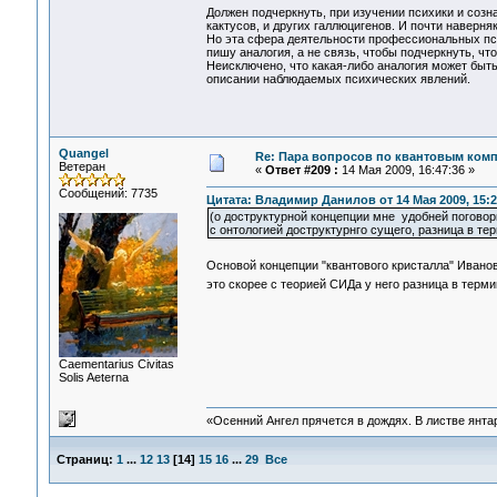
Должен подчеркнуть, при изучении психики и созн
кактусов, и других галлюцигенов. И почти наверн
Но эта сфера деятельности профессиональных пс
пишу аналогия, а не связь, чтобы подчеркнуть, чт
Неисключено, что какая-либо аналогия может быть 
описании наблюдаемых психических явлений.
Quangel
Re: Пара вопросов по квантовым ком
Ветеран
«
Ответ #209 :
14 Мая 2009, 16:47:36 »
Сообщений: 7735
Цитата: Владимир Данилов от 14 Мая 2009, 15:2
(о доструктурной концепции мне удобней поговор
с онтологией доструктурнго сущего, разница в те
Основой концепции "квантового кристалла" Иванов
это скорее с теорией СИДа у него разница в терм
Сaementarius Civitas
Solis Aeterna
«Осенний Ангел прячется в дождях. В листве янтарн
Страниц:
1
...
12
13
[
14
]
15
16
...
29
Все