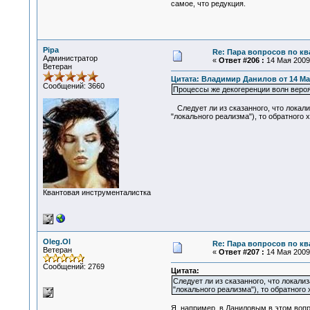
самое, что редукция.
Pipa
Re: Пара вопросов по к
Администратор
«
Ответ #206 :
14 Мая 2009,
Ветеран
Цитата: Владимир Данилов от 14 Мая
Сообщений: 3660
Процессы же декогеренции волн вероя
Следует ли из сказанного, что локализ
"локального реализма"), то обратного 
Квантовая инструменталистка
Oleg.Ol
Re: Пара вопросов по к
Ветеран
«
Ответ #207 :
14 Мая 2009,
Сообщений: 2769
Цитата:
Следует ли из сказанного, что локали
"локального реализма"), то обратного 
Я, например, в Даниловым в этом вопр