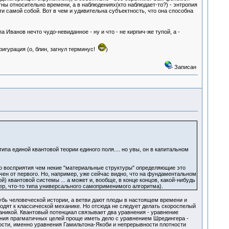
ы относительно времени, а в наблюдениях(кто наблюдает-то?) - энтропия
ти самой собой. Вот в чем и удивительна субъектность, что она способна
а Иванов нечто чудо-невиданное - ну и что - не кирпич-же тупой, а -
игурация (о, блин, загнул терминус!
)
Записан
ипа единой квантовой теории единого поля.... но увы, он в капитальном
ого восприятия чем некие "материальные структуры" определяющие это
ичен от первого. Но, например, уже сейчас видно, что на фундаментальном
й) квантовой системы ... а может и, вообще, в конце концов, какой-нибудь
ер, что-то типа универсального самоприменимого алгоритма).
лубь человеческой истории, а ветви дают плоды в настоящем времени и
ходят к классической механике. Но отсюда не следует делать скороспелый
ханикой. Квантовый потенциал связывает два уравнения - уравнение
ения прагматичных целей проще иметь дело с уравнением Шредингера -
сти, именно уравнения Гамильтона-Якоби и непрерывности плотности