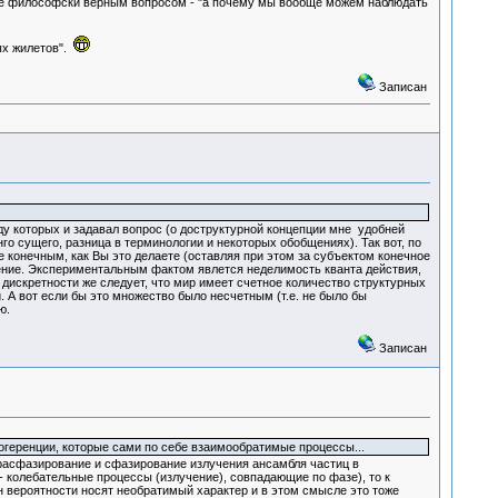
олее философски верным вопросом - "а почему мы вообще можем наблюдать
ых жилетов".
Записан
оду которых и задавал вопрос (о доструктурной концепции мне удобней
го сущего, разница в терминологии и некоторых обобщениях). Так вот, по
 конечным, как Вы это делаете (оставляя при этом за субъектом конечное
ичение. Экспериментальным фактом явлется неделимость кванта действия,
з дискретности же следует, что мир имеет счетное количество структурных
. А вот если бы это множество было несчетным (т.е. не было бы
ю.
Записан
геренции, которые сами по себе взаимообратимые процессы...
расфазирование и сфазирование излучения ансамбля частиц в
- колебательные процессы (излучение), совпадающие по фазе), то к
н вероятности носят необратимый характер и в этом смысле это тоже