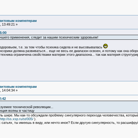
вантовым компютерам
 13:49:21 »
5:00
учшего применения, следит за нашим психическим здоровьем!
здоровьем, т.е. за тем чтобы психика сидела и не высовывалась
нсорики должна развиваться... еще не весь ее диапазон освоен, и потому как она обо
техника ограничена свойствами материи этого диапазона... так как материя структуриро
вантовым компютерам
 14:04:34 »
2:42
азуемее технической революции...
укция волны в частицу
ль шире. Мы как-то обсуждали проблему сингулярного перехода человечества, который 
http://ss.xsp.ru/st/005/
).
 сатьях, ты имеешь в виду, или нечто иное? Если другую сингулярность, то расшифруй