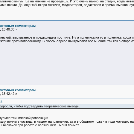
алитический ум. Ее на мякине не проведешь. И это очень важно, на стадии, когда мета
вами всеми. Да, еще забыл про Ангелов, модераторов, редакторов и прочих высших с
вантовым компютерам
 13:40:33 »
инский, высказанное в предыдущем постинге. Ну а полемика на то и полемика, когда
очтение противоположному. В любом случае выигрывают оба мнения, так как в споре 
вантовым компютерам
 13:42:42 »
44
 доросла, чтобы подтвердить теоретические выводы.
зуемее технической революции...
ция волны в частицу, в нашем направлении, да и в обратном тоже - в туда материю на
ый скачек при работе с осознанием - меня поймет...