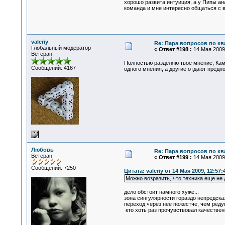
хорошо развита интуиция, а у Пипы ан
команда и мне интересно общаться с 
valeriy
Re: Пара вопросов по к
Глобальный модератор
«
Ответ #198 :
14 Мая 2009,
Ветеран
Полностью разделяю твое мнение, Кам
Сообщений: 4167
одного мнения, а другие отдают предп
Любовь
Re: Пара вопросов по к
Ветеран
«
Ответ #199 :
14 Мая 2009,
Сообщений: 7250
Цитата: valeriy от 14 Мая 2009, 12:57:
Можно возразить, что техника еще не
дело обстоит намного хуже...
зона сингулярности гораздо непредска
переход через нее пожестче, чем редук
кто хоть раз прочувствовал качественн