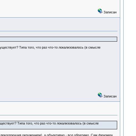
Записан
уществует? Типа того, что раз что-то локализовалось (в смысле
Записан
уществует? Типа того, что раз что-то локализовалось (в смысле
 (декогеренция окружением), а объективно - все обратимо. Сам феномен