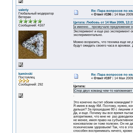
valeriy
Re: Пара вопросов по к
Глобальный модератор
«
Ответ #196 :
14 Мая 2009,
Ветеран
Цитата: Любовь от 14 Мая 2009, 12:2
Сообщений: 4167
а именно... прозвучало предложение о
Эксперимент и еще раз эксперимент оп
экспериментально.
Можно возразить, что техника еще не 
будут ожидать своего часа в архивах. 
kaminski
Re: Пара вопросов по к
Постоялец
«
Ответ #197 :
14 Мая 2009,
Сообщений: 292
Цитата:
Спор двух команд чем-то напоминает 
.
Это конечно льстит обоим командам! Н
Я имею в виду КМ. Поэтому, нужно, ко
дальше? За прошедшие 80 с лишним л
Да, и еще. Почему вы все время пыта
алгоритмике, что мне не раз доводилос
не менее, имея право на субъективное 
консеватизм он тоже полезен. Он не д
психическим здоровьем! Так, что в эт
способен воспринимать ничего, кроме 