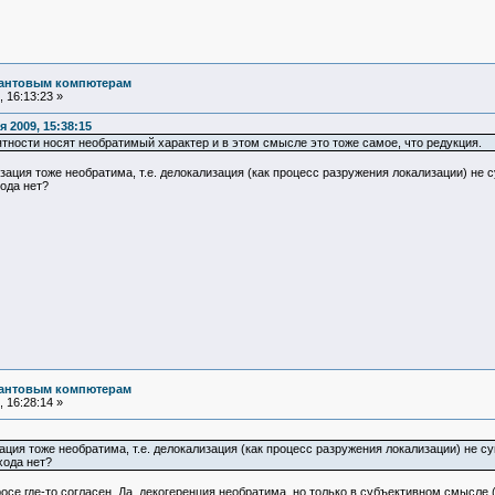
вантовым компютерам
 16:13:23 »
 2009, 15:38:15
тности носят необратимый характер и в этом смысле это тоже самое, что редукция.
ация тоже необратима, т.е. делокализация (как процесс разружения локализации) не с
хода нет?
вантовым компютерам
 16:28:14 »
зация тоже необратима, т.е. делокализация (как процесс разружения локализации) не с
хода нет?
осе где-то согласен. Да, декогеренция необратима, но только в субъективном смысле