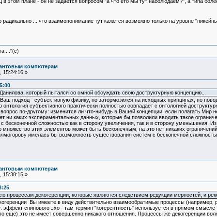
 в этом плане - он не задается вопросом "а что ето мы тут наболюдаем?", а типа б
о радикально ... что взаимопонимание тут кажется возможно только на уровне "пикейн
 ..."(с)
вантовым компютерам
 15:24:16 »
5:00
Данилова, который пытался со смной обсуждать свою доструктурную концепцию...
я Ваш подход - субъективную физику, но затормозился на исходных принципах, по пов
о онтология субъективного практически полностью совпадает с онтологией доструктурн
опрос по-другому: изменится ли что-нибудь в Вашей концепции, если полагать Мир не
 Нет ни каких экспериментальных данных, которые бы позволили вводить такое огран
м с бесконечной сложностью как в сторону увеличения, так и в сторону уменьшения. И
но множество этих элементов может быть бесконечным, на это нет никаких ограничений
 Колмогорову имелась бы возможность существования систем с бесконечной сложность
вантовым компютерам
 15:38:15 »
3:25
 процессам декогеренции, которые являются следствием редукции мерностей, и реко
когеренции Вы имеете в виду действительно взаимообратимые процессы (например, 
. эффект спинового эхо - там термин "когерентность" используется в прямом смысле 
то ещё) это не имеет совершенно никакого отношения. Процессы же декогеренции вол