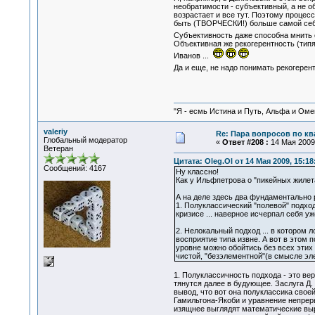
необратимости - субъективный, а не о
возрастает и все тут. Поэтому процес
быть (ТВОРЧЕСКИ!) больше самой себя
Субъективность даже способна мнить 
Объективная же рекогерентность (типя -
Иванов ...
Да и еще, не надо понимать рекогерен
"Я - есмь Истина и Путь, Альфа и Омега
valeriy
Re: Пара вопросов по к
Глобальный модератор
«
Ответ #208 :
14 Мая 2009,
Ветеран
Цитата: Oleg.Ol от 14 Мая 2009, 15:18
Сообщений: 4167
Ну классно!
Как у Ильфпетрова о "пикейных жилетах
А на деле здесь два фундаментально
1. Полуклассический "полевой" подход
кризисе ... наверное исчерпал себя уж
2. Нелокальный подход ... в котором
восприятие типа извне. А вот в этом 
уровне можно обойтись без всех этих "
чистой, "безэлементной"(в смысле эл
1. Полуклассичность подхода - это ве
тянутся далее в будующее. Заслуга Д.
вывод, что вот она полуклассика свое
Гамильтона-Якоби и уравнение непреры
изящнее выглядят математические выр