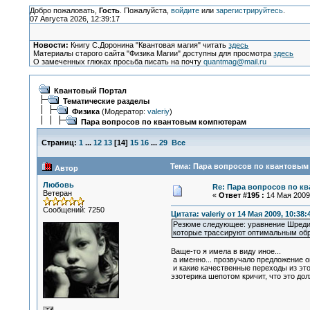
Добро пожаловать,
Гость
. Пожалуйста,
войдите
или
зарегистрируйтесь
.
07 Августа 2026, 12:39:17
Новости:
Книгу С.Доронина "Квантовая магия" читать
здесь
Материалы старого сайта "Физика Магии" доступны для просмотра
здесь
О замеченных глюках просьба писать на почту
quantmag@mail.ru
Квантовый Портал
Тематические разделы
Физика
(Модератор:
valeriy
)
Пара вопросов по квантовым компютерам
Страниц:
1
...
12
13
[
14
]
15
16
...
29
Все
Тема: Пара вопросов по квантовым
Автор
Любовь
Re: Пара вопросов по к
Ветеран
«
Ответ #195 :
14 Мая 2009,
Сообщений: 7250
Цитата: valeriy от 14 Мая 2009, 10:38:
Резюме следующее: уравнение Шрединг
которые трассируют оптимальным обр
Ваще-то я имела в виду иное...
а именно... прозвучало предложение оп
и какие качественные переходы из это
эзотерика шепотом кричит, что это дол