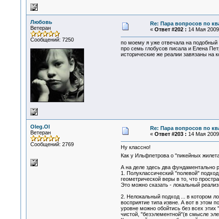
Любовь
Re: Пара вопросов по к
Ветеран
«
Ответ #202 :
14 Мая 2009,
Сообщений: 7250
по моему я уже отвечала на подобный
про семь глобусов писала и Елена Пет
исторические же реалии завязаны на к
Oleg.Ol
Re: Пара вопросов по к
Ветеран
«
Ответ #203 :
14 Мая 2009,
Сообщений: 2769
Ну классно!
Как у Ильфпетрова о "пикейных жилета
А на деле здесь два фундаментально 
1. Полуклассический "полевой" подход
геометрической веры в то, что простр
Это можно сказать - локальный реализм
2. Нелокальный подход ... в котором 
восприятие типа извне. А вот в этом 
уровне можно обойтись без всех этих "
чистой, "безэлементной"(в смысле эле