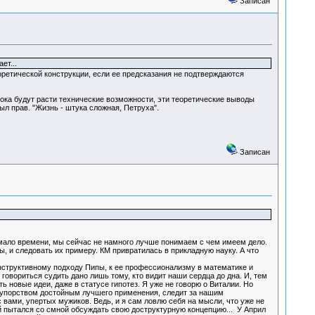
Записан
ет...
оретической конструкции, если ее предсказания не подтверждаются
пока будут расти технические возможности, эти теоретические выводы
был прав. "Жизнь - штука сложная, Петруха".
Записан
е мало времени, мы сейчас не намного лучше понимаем с чем имеем дело.
, и следовать их примеру. КМ привратилась в прикладную науку. А что
нструктивному подходу Пипы, к ее профессионализму в математике и
 говориться судить дано лишь тому, кто видит наши сердца до дна. И, тем
ь новые идеи, даже в статусе гипотез. Я уже не говорю о Виталии. Но
с упорством достойным лучшего применения, следит за нашим
 вами, упертых мужиков. Ведь, и я сам ловлю себя на мысли, что уже не
й пытался со смной обсуждать свою доструктурную концепцию... У Април