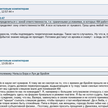
вантовым компютерам
 12:57:44 »
3:47
пределиться с зоной ответственности, т.е. граничными условиями, в которых КМ работа
ределяет зону ответственности КМ. А все остальное от лукавого. Грош цена любой те
доросла, чтобы подтвердить теоретические выводы. Такое часто случалось. Ну что ж, 
Добытое знание никуда не пропадет. Потомки достанут из архива и скажут - а ведь он 
вантовым компютерам
 13:05:00 »
полемику Нильса Бора и Луи де Бройля
о в науке нет кумиров. К тому же не смотря на то, что с времен де-Бройля прошло н
нечно, отдать должное первопроходцам, выдыигающим в ту пору такие смелые гипотезы
ет мы сделали слишком мало для понимания КМ.
етесь развести нас по командам?. Я, напирмер с большим энтузиазмом отношусь с ко
ь наблюдать здесь на форуме буквально в режиме real time. Я бы не хотел судить. Как
суждение, скажу, что вы, Валера, замкнулись в своем понимании и не хотите принимат
ает "крыше" съехать слишком далеко, чтобы процесс стал необратимым!. Да и Люба, 
ом плане можно быть спокойным. Пипа и Април, как женщины, гораздо более гибки нас с
своей субъективной физики... Поэтому, должен просить прощения у Данилова, которы