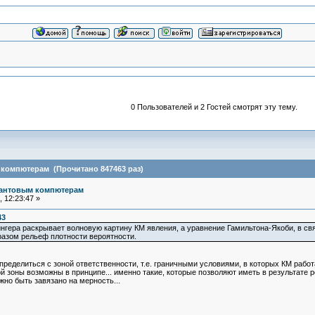
0 Пользователей и 2 Гостей смотрят эту тему.
 компютерам (Прочитано 847463 раз)
вантовым компютерам
 12:23:47 »
43
ера раскрывает волновую картину КМ явления, а уравнение Гамильтона-Якоби, в свя
азом рельеф плотности вероятности.
ределиться с зоной ответственности, т.е. граничными условиями, в которых КМ работа
й зоны возможны в принципе... именно такие, которые позволяют иметь в результате р
жно быть завязано на мерность...