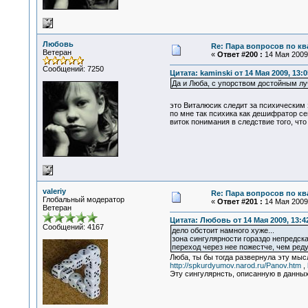
Любовь
Re: Пара вопросов по к
Ветеран
«
Ответ #200 :
14 Мая 2009,
Сообщений: 7250
Цитата: kaminski от 14 Мая 2009, 13:0
Да и Люба, с упорством достойным л
это Виталюсик следит за психическим 
по мне так психика как дешифратор се
виток понимания в следствие того, что 
valeriy
Re: Пара вопросов по к
Глобальный модератор
«
Ответ #201 :
14 Мая 2009,
Ветеран
Цитата: Любовь от 14 Мая 2009, 13:4
Сообщений: 4167
дело обстоит намного хуже...
зона сингулярности гораздо непредск
переход через нее пожестче, чем ред
Люба, ты бы тогда развернула эту мыс
http://spkurdyumov.narod.ru/Panov.htm
,
Эту сингулярнсть, описанную в данных