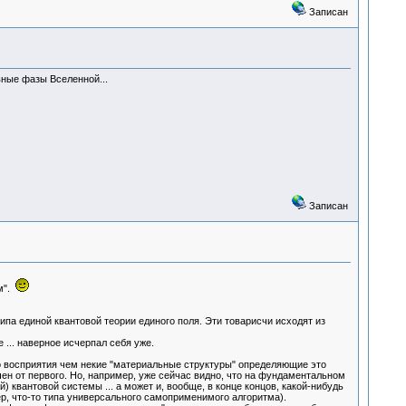
Записан
вные фазы Вселенной...
Записан
ом".
ипа единой квантовой теории единого поля. Эти товарисчи исходят из
 ... наверное исчерпал себя уже.
го восприятия чем некие "материальные структуры" определяющие это
чен от первого. Но, например, уже сейчас видно, что на фундаментальном
) квантовой системы ... а может и, вообще, в конце концов, какой-нибудь
ер, что-то типа универсального самоприменимого алгоритма).