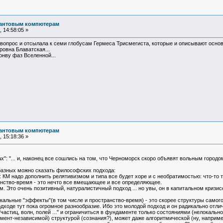
вантовым компютерам
 14:58:05 »
 вопрос и отсылала к семи глобусам Гермеса Трисмегиста, которые и описывают осно
ровна Блаватская...
онву фаз Вселенной...
вантовым компютерам
 15:18:36 »
х": "... и, наконец все сошлись на том, что Черноморск скоро объявят вольным город
разных можно сказать философских подхода:
: КМ надо дополнить релятивизмом и типа все будет хоре и с необратимостью: что-то т
анство-время - это нечто все вмещающее и все определяющее.
. Это очень позитивный, натуралистичный подход ... но увы, он в капитальном кризисе
локальные "эффекты"(в том числе и пространство-время) - это скорее структуры само
подходе тут пока огромное разнообразие. Ибо это молодой подход и он радикально отли
частиц, волн, полей ..." и ограничиться в фундаменте только состояниями (нелокальной
мент-независимой) структурой (сознания?), может даже алгоритмической (ну, наприм