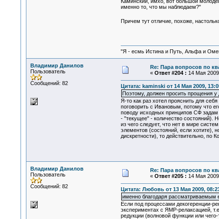
Каминский, имхо, вот большой молодец
именно то, что мы наблюдаем?"
Причем тут отличие, похоже, настольк
"Я - есмь Истина и Путь, Альфа и Омега
Владимир Данилов
Re: Пара вопросов по к
Пользователь
«
Ответ #204 :
14 Мая 2009,
Сообщений: 82
Цитата: kaminski от 14 Мая 2009, 13:0
Поэтому, должен просить прощения у 
Я-то как раз хотел прояснить для себ
поговорить с Ивановым, потому что ег
поводу исходных принципов СФ задам в
- "текущее" - количество состояний).
из чего следует, что нет в мире систе
элементов (состояний, если хотите), 
дискретности), то действительно, по
Владимир Данилов
Re: Пара вопросов по к
Пользователь
«
Ответ #205 :
14 Мая 2009,
Сообщений: 82
Цитата: Любовь от 13 Мая 2009, 08:2
именно благодаря рассматриваемым ею
Если под процессами декогеренции-ре
экспериментах с ЯМР-релаксацией, т.е
редукции (волновой функции или чего-