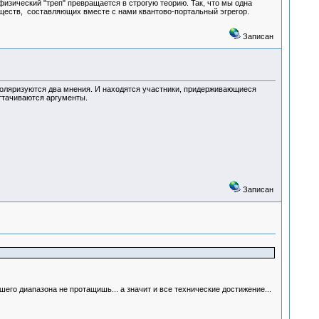
физический "треп" превращается в строгую теорию. Так, что мы одна
уществ, составляющих вместе с нами квантово-портальный эгрегор.
Записан
 поляризуются два мнения. И находятся участники, придерживающиеся
оттачиваются аргументы.
Записан
шего диапазона не протащишь... а значит и все технические достижение...