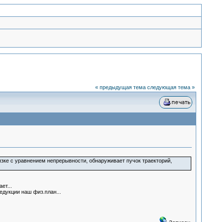
« предыдущая тема
следующая тема »
зке с уравнением непрерывности, обнаруживает пучок траекторий,
ет...
едукции наш физ.план...