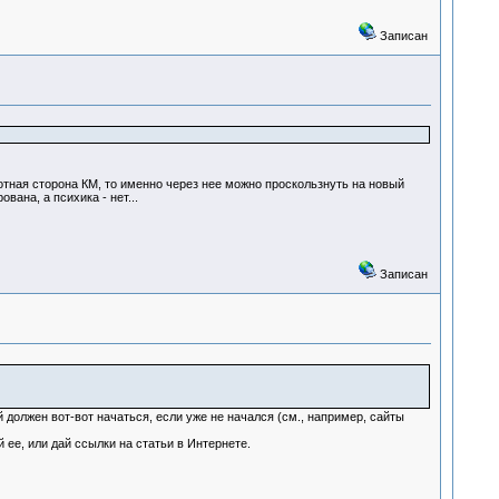
Записан
ротная сторона КМ, то именно через нее можно проскользнуть на новый
вана, а психика - нет...
Записан
должен вот-вот начаться, если уже не начался (см., например, сайты
 ее, или дай ссылки на статьи в Интернете.