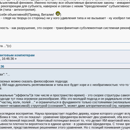
бьъективный феномен. Именно потому все объективные физические законы - инваринтн
с рекогеренции для субъекта, наверное и связан с неким "преодолением" субъективнос
 (типа - антиэнтропия).
себя объективной!(Превед, Виталик!
)
 глядя на творца со стороны) ни у кого удивления типа и не вызывает - ну изобрел тип
тность - как разрушение, это скорее - трансфинитная субэлементная системная реконф
 ..."(с)
вантовым компютерам
 16:46:36 »
:36
": "...
 разных можно сказать философских подхода:
: КМ надо дополнить релятивизмом и типа все будет хоре и с необратимостью: что-то т
е.
 локальные "эффекты"(в том числе и пространство-время) - это скорее структуры сам
подходе тут пока огромное разнообразие. Ибо это молодой подход и он радикально отл
частиц, волн, полей ..." и ограничиться в фундаменте только состояниями (нелокально
емент-независимой) структурой (сознания?), может даже алгоритмической (ну, наприм
рхоглядное восприятие. Наука произрастает подобно дереву, корни которого уходят вг
 Бома в том, что он показал - уравнение Шредингера включает два уравнения, оба вос
й собственной персоной. Квантовый потенциал вносит то, что делает КМ квантовой ме
вности плотности вероятности в единое целое - в уравнение Шредингера. С точки зр
ажения, представляемые решениями этого уравнения. Но с позиций понимания сущно