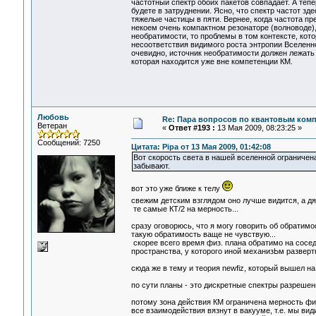
частотный спектр обоих пакетов совпадает. А теп
будете в затруднении. Ясно, что спектр частот зд
тяжелые частицы в пяти. Вернее, когда частота 
некоем очень компактном резонаторе (волноводе),
необратимости, то проблемы в том контексте, кот
несоответствия видимого роста энтропии Вселенн
очевидно, источник необратимости должен лежать 
которая находится уже вне компетенции КМ.
Любовь
Re: Пара вопросов по квантовым ком
Ветеран
«
Ответ #193 :
13 Мая 2009, 08:23:25 »
Сообщений: 7250
Цитата: Pipa от 13 Мая 2009, 01:42:08
Вот скорость света в нашей вселенной ограничен
забывают.
вот это уже ближе к телу
свежим детским взглядом оно лучше видится, а дя
те самые КТ/2 на мерность...
сразу оговорюсь, что я могу говорить об обратимо
такую обратимость ваще не чувствую...
скорее всего время физ. плана обратимо на сосед
пространства, у которого иной механизЬм разверт
сюда же в тему и теория newfiz, который вышел н
по сути планы - это дискретные спектры разрешен
потому зона действия КМ ограничена мерность физ
все взаимодействия вязнут в вакууме, т.е. мы вид