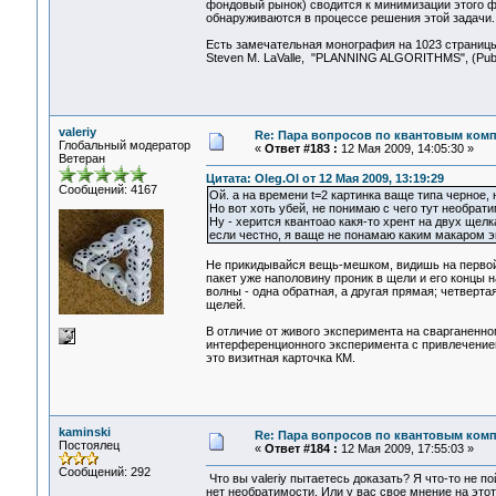
фондовый рынок) сводится к минимизации этого ф
обнаруживаются в процессе решения этой задачи.
Есть замечательная монография на 1023 страницы
Steven M. LaValle, "PLANNING ALGORITHMS", (Publi
valeriy
Re: Пара вопросов по квантовым ком
Глобальный модератор
«
Ответ #183 :
12 Мая 2009, 14:05:30 »
Ветеран
Цитата: Oleg.Ol от 12 Мая 2009, 13:19:29
Сообщений: 4167
Ой. а на времени t=2 картинка ваще типа черное,
Но вот хоть убей, не понимаю с чего тут необрат
Ну - херится квантоао какя-то хрент на двух щелках
если честно, я ваще не понамаю каким макаром э
Не прикидывайся вещь-мешком, видишь на первой к
пакет уже наполовину проник в щели и его концы 
волны - одна обратная, а другая прямая; четверт
щелей.
В отличие от живого эксперимента на сварганенн
интерференционного эксперимента с привлечением
это визитная карточка КМ.
kaminski
Re: Пара вопросов по квантовым ком
Постоялец
«
Ответ #184 :
12 Мая 2009, 17:55:03 »
Сообщений: 292
Что вы valeriy пытаетесь доказать? Я что-то не 
нет необратимости. Или у вас свое мнение на этот