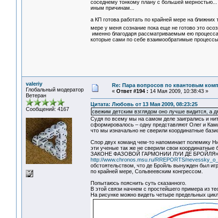
соседнему тонкому плану с большей мерностью... 
иным причинам...
а КП готова работать по крайней мере на ближних т
мере у меня сознание пока еще не готово это ос
именно благодаря рассматриваемым ею процессам
которые сами по себе взаимообратимые процессы.
valeriy
Re: Пара вопросов по квантовым ком
Глобальный модератор
«
Ответ #194 :
14 Мая 2009, 10:38:43 »
Ветеран
Цитата: Любовь от 13 Мая 2009, 08:23:25
Сообщений: 4167
свежим детским взглядом оно лучше видится, а дяд
Судя по всему мы на самом деле заигрались и нит
сформировалось – одну представляют Олег и Камин
что мы изначально не сверили координатные бази
Спор двух команд чем-то напоминает полемику Нил
эти ученые так же не сверили свои координатные 
ЗАКОНЕ ФАЗОВОЙ ГАРМОНИИ ЛУИ ДЕ БРОЙЛЯ», о
http://www.chronos.msu.ru/RREPORTS/nevessky_o
обстоятельством, что де Бройль вынужден был игр
по крайней мере, Сольвеевским конгрессом.
Попытаюсь пояснить суть сказанного.
В этой связи начнем с простейшего примера из те
На рисунке можно видеть четыре предельных цикла