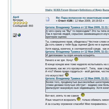
Vitaliy:
SCIES Forum
Glossary
Definitions of Magic
Высш
April
Re: Пара вопросов по квантовым ком
Ветеран
«
Ответ #186 :
12 Мая 2009, 18:19:53 »
Сообщений: 893
Цитата: Владимир Травка от 12 Мая 2009, 11:11:
А чего сразу на "Вы" то переходим? Это ты типа 
Так я против людей, серьезно занимающихся изуч
критерии оценки.
Ты, совершенно прав, обиделась! Честное слово 
Да хоть какие у тебя будь оценки! Дело не в оце
Хотя народ, конечно, в эзотерической среде, как 
Цитата: Владимир Травка от 12 Мая 2009, 11:11:
И дипломами ты взря начала козырять.
Ничего и не зря. Хочу!
В конце концов мне тоже надоело испытывать на с
вспомню, как же это прозвучало?.. Типа, вам след
А что? Имею право гордиться - мой диплом, чест
это искусство!
Цитата: Владимир Травка от 12 Мая 2009, 11:11:
Более того, продвинутые высоколобые шизотерики
этими делами получше обстоит - видимо они бол
фильтруют махровую нью-эйдживщину. Хотя конеч
Вот-вот, опять то же самое
Язык чешется возразить
, только обижать нико
А за ссылку огромное спасибо! Мне понравилось -