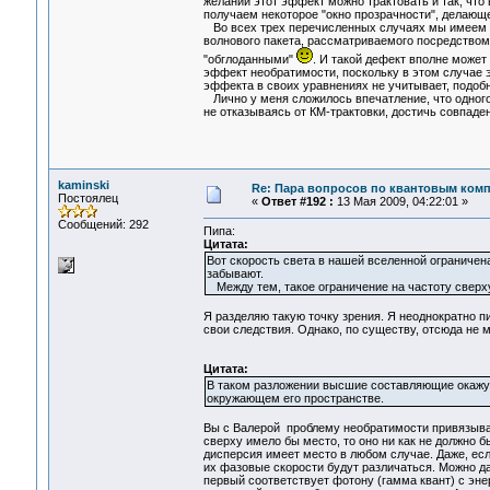
желании этот эффект можно трактовать и так, что
получаем некоторое "окно прозрачности", делающ
Во всех трех перечисленных случаях мы имеем о
волнового пакета, рассматриваемого посредство
"обглоданными"
. И такой дефект вполне может
эффект необратимости, поскольку в этом случае э
эффекта в своих уравнениях не учитывает, подобн
Лично у меня сложилось впечатление, что одного 
не отказываясь от КМ-трактовки, достичь совпад
kaminski
Re: Пара вопросов по квантовым ком
Постоялец
«
Ответ #192 :
13 Мая 2009, 04:22:01 »
Сообщений: 292
Пипа:
Цитата:
Вот скорость света в нашей вселенной ограничен
забывают.
Между тем, такое ограничение на частоту сверху,
Я разделяю такую точку зрения. Я неоднократно п
свои следствия. Однако, по существу, отсюда не 
Цитата:
В таком разложении высшие составляющие окажут
окружающем его пространстве.
Вы с Валерой проблему необратимости привязывает
сверху имело бы место, то оно ни как не должно 
дисперсия имеет место в любом случае. Даже, ес
их фазовые скорости будут различаться. Можно да
первый соответствует фотону (гамма квант) с энер