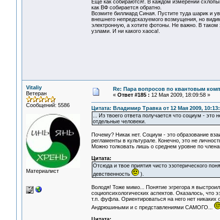
Еще как собираются!. В каждом измерении схлопыв
как ВФ собирается обратно.
Возмите биллиард Синая. Пустите туда шарик и уви
внешнего непредсказуемого возмущения, но видимо
электронную, а хотите фотоны. Не важно. В таком
узлами. И ни какого хаоса!.
Vitaliy
Re: Пара вопросов по квантовым ком
Ветеран
«
Ответ #185 :
12 Мая 2009, 18:09:58 »
Сообщений: 5586
Цитата: Владимир Травка от 12 Мая 2009, 10:13
... Из твоего ответа получается что социум - эт
отдельные человеки.
Почему? Никак нет. Социум - это образование в
регламенты в культурале. Конечно, это не личнос
Можно толковать лишь о среднем уровне по членам
Цитата:
Отсюда и твое приятия чисто эзотерического поня
Материалист
девственность
).
Володя! Тоже мимо... Понятие эгрегора я выстроил
социопсихологических аспектов. Оказалось, что э
т.п. фуфла. Ориентироваться на него нет никаких 
Андрюшиными и с представлениями САМОГО...
Цитата: