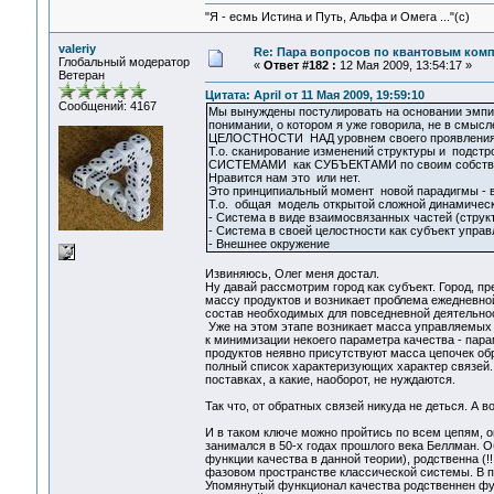
"Я - есмь Истина и Путь, Альфа и Омега ..."(с)
valeriy
Re: Пара вопросов по квантовым ком
Глобальный модератор
«
Ответ #182 :
12 Мая 2009, 13:54:17 »
Ветеран
Цитата: April от 11 Мая 2009, 19:59:10
Сообщений: 4167
Мы вынуждены постулировать на основании эмп
понимании, о котором я уже говорила, не в смысл
ЦЕЛОСТНОСТИ НАД уровнем своего проявления в
Т.о. сканирование изменений структуры и подс
СИСТЕМАМИ как СУБЪЕКТАМИ по своим собствен
Нравится нам это или нет.
Это принципиальный момент новой парадигмы -
Т.о. общая модель открытой сложной динамическ
- Система в виде взаимосвязанных частей (струк
- Система в своей целостности как субъект управ
- Внешнее окружение
Извиняюсь, Олег меня достал.
Ну давай рассмотрим город как субъект. Город, п
массу продуктов и возникает проблема ежедневной
состав необходимых для повседневной деятельнос
Уже на этом этапе возникает масса управляемых па
к минимизации некоего параметра качества - парам
продуктов неявно присутствуют масса цепочек обр
полный список характеризующих характер связей.
поставках, а какие, наоборот, не нуждаются.
Так что, от обратных связей никуда не деться. А 
И в таком ключе можно пройтись по всем цепям, 
занимался в 50-х годах прошлого века Беллман. О
функции качества в данной теории), родственна (
фазовом пространстве классической системы. В 
Упомянутый функционал качества родственнен функ