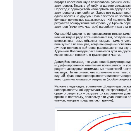
портрет несет большую познавательную ценность. 
электроном. Вдоль этой орбиты должно укладывать
Переход с одной устойчивой орбиты на другую со
электрона на этих орбитах. Здесь нет нужды прос
одной орбиты на другую. Пока электрон не зафикс
функция полностью характеризует КМ явление. Вот
результат обнаружения электрона. Де Бройль обре
электрон (точечную частицу) на орбиту и как эта 
Однако КМ задачи не исчерпываются только замк
или частица в ряде потенциальных ям, разделенн
которых квантовые объекты покидают замкнутую о
пользуемся всякий раз, когда вынуждены осветит
луч или тепловые нейтроны рассеиваются на изуч
Адронном Коллайдере рассеиваются друг на друге,
имеет смысл говорить о траекториях частиц.
Давид Бом показал, что уравнение Шредингера од
модифицированное квантовым потенциалом, и урав
рецепт нахождения оптимальных траекторий части
частицы. Но мы знаем, что положение и импульс с
случай. Уравнение непрерывности плотности веро
некоторой несжимаемой жидкости (особой жидкос
Резюме следующее: уравнение Шредингера раскрыв
непрерывности, обнаруживает пучок траекторий, 
сразу оговориться – разумеется как решения ура
времени постольку, поскольку эти уравнения не 
членов, которые представляют трение).