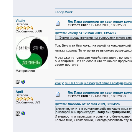
Fancy-Work
Vitaliy
Re: Пара вопросов по квантовым ком
Ветеран
«
Ответ #187 :
12 Мая 2009, 18:23:56 »
Сообщений: 5586
Цитата: valeriy от 12 Мая 2009, 13:54:17
... Этими и родствеными им вопросами много зан
Тов. Беллман был крут... на одной из конференций
лапках ходила. То ли из-за ее высокого руководящег
А раз уж я тут свои две копейки вставил... попро
она тащится... Из ее слов я что-то ничего прорывно
своем постинге.
Материалист
Vitaliy:
SCIES Forum
Glossary
Definitions of Magic
Высш
April
Re: Пара вопросов по квантовым ком
Ветеран
«
Ответ #188 :
12 Мая 2009, 18:32:06 »
Сообщений: 893
Цитата: Любовь от 12 Мая 2009, 08:04:26
а если включить в основные действующие лица м
в которой они происходят -
зону сингулярности
,
И мерности, и переходы, и зоны - это безусловно!
Только мне, к сожалению, некогда развивать эту т