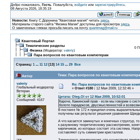
Добро пожаловать,
Гость
. Пожалуйста,
войдите
или
зарегистрируйтесь
.
08 Августа 2026, 18:35:19
Новости:
Книгу С.Доронина "Квантовая магия" читать
здесь
Материалы старого сайта "Физика Магии" доступны для просмотра
здесь
О замеченных глюках просьба писать на почту
quantmag@mail.ru
Квантовый Портал
Тематические разделы
0 П
Физика
(Модератор:
valeriy
)
Пара вопросов по квантовым компютерам
Страниц:
1
...
11
12
[
13
]
14
15
...
29
Все
Тема: Пара вопросов по квантовым компютера
Автор
valeriy
Re: Пара вопросов по квантовым ком
Глобальный модератор
«
Ответ #180 :
12 Мая 2009, 12:32:46 »
Ветеран
Цитата: Oleg.Ol от 12 Мая 2009, 10:52:01
Сообщений: 4167
Кароче, Каминский прав - если мы говорим о систе
болоте парадоксов, двусмысленностей и всевозм
В постинге № 172 я прицепил очень выразительные
получены как результат решения уравнения Шреди
А что касается замкнутых и конечных структур, т
к разумному теоретическому рассмотрению, коне
кирпичиков, из которых состоит эта система. На
составляют суть симметрии кристаллов.
Замкнутость предполагает, что существует приток