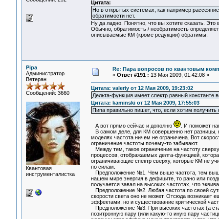
Цитата:
Но в открытых системах, как например рассеяние
обратимости нет.
Ну да ладно. Понятно, что вы хотите сказать. Это
Обычно, обратимость / необратимость определяет
описываемые КМ (кроме редукции) обратимы.
Pipa
Re: Пара вопросов по квантовым ком
Администратор
«
Ответ #191 :
13 Мая 2009, 01:42:08 »
Ветеран
Цитата: valeriy от 12 Мая 2009, 19:23:02
Сообщений: 3660
Дельта-функция имеет спектр равный константе в
Цитата: kaminski от 12 Мая 2009, 17:55:03
Пипа правильно пишет, что, если хотим получить 
А вот прямо сейчас и дополню
. И поможет на
В самом деле, для КМ совершенно нет разницы, к
моделях частота ничем не ограничена. Вот скорос
ограничение частоты почему-то забывают.
Между тем, такое ограничение на частоту сверху,
процессов, отображаемых делта-функцией, котора
ограничивающие спектр сверху, которые КМ не учи
по силам.
Квантовая
Предположение №1. Чем выше частота, тем выше и
инструменталистка
нашем мире энергия в дефиците, то рано или позд
получается завал на высоких частотах, что эквив
Предположение №2. Любая частота по своей сути 
скорости света оно не может. Отсюда возникает е
эффектами, но и существование критической част
Предположение №3. При высоких частотах (а стал
позитронную пару (или какую-то иную пару частиц