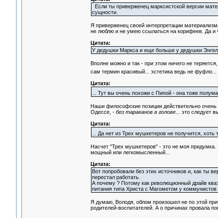
Если ты приверженец марксистской версии матер
сущности.
Я приверженец своей интерпретации материализма
не люблю и не умею ссылаться на корифеев. Да и 
Цитата:
У дедушки Маркса и еще больше у дедушки Энгель
Вполне можно и так - при этом ничего не теряется
сам термин красивый... эстетика ведь не фуфло...
Цитата:
... Тут вы очень похожи с Пипой - она тоже полум
Наши философские позиции действительно очень бл
Одессе, -
без тараканов в голове
... это следует в
Цитата:
... Да нет из Трех мушкетеров не получится, хоть
Насчет "Трех мушкетеров" - это не моя придумка. Р
мощный или легкомысленный...
Цитата:
Вот попробовали без этих источников и, как ты 
перестал работать.
А почему ? Потому как революционный драйв квази
питания типа Христа с Магометом у коммунистов н
Я думаю, Володя, облом произошел не по этой при
родителей-воспитателей. А о причинах провала пог