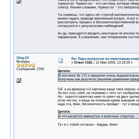
термостат. Термостат - это система, которая обл
спектр. Иными словами, термостат - это лаборат
Ты скажешь, что здесь нет строгой математической 
можно задать природе вменяемый вопрос. А вот в 
рассмотреть процесс в бесконечнопротяженной в
согласуются с результатами наблюдений.
Ах да, приходится вводить некоторые не вполне п
параметров. К сожалению, при теперешнем состоян
Oleg.Ol
Re: Пара вопросов по квантовым ком
Ветеран
«
Ответ #181 :
12 Мая 2009, 13:19:29 »
Сообщений: 2769
Цитата:
В постинге № 172 я прицепил очень выразительны
получены как результат решения уравнения Шред
Ой. а на времени t=2 картинка ваще типа черное, 
Но вот хоть убей, не понимаю с чего тут необрати
Ну - херится квантоао какя-то хрент на двух щелках
если честно, я ваще не понамаю каким макаром эк
када эта, блин, бесконечность пройдет - тут и веща
Цитата:
А что касается замкнутых и конечных структур ...
Тут я с тобой согласен - бардак, блин!