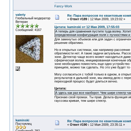
Fancy-Work
valeriy
Re: Пара вопросов по квантовым ком
Глобальный модератор
«
Ответ #189 :
12 Мая 2009, 19:23:02 »
Ветеран
Цитата: kaminski от 12 Мая 2009, 17:55:03
Сообщений: 4167
А теперь для сравнения пустите туда волну. Хоти
определенная конфигурация поля с пучностями и
Для замкнутых объемов или для задач с ограниче
решение обратимо.
Но в открытых системах, как например рассеяние 
обратимости нет. А такие задачи актуальны. Расс
зоне. Детектор чаще всего может находиться даже
сферическая волна, инициированная конечным обра
зоне необходимо поместить еще одно устройство 
принципе, можно так сделать. Но это уже будет то
Могу согласиться с тобой только в одном, в откр
результатов в дальней зоне, мы имеед дело с пе
переходной процесс будет длиться вечно.
Цитата:
А здесь как раз все наоборот. Чем шире спектр ча
Признаю свой промах. Ты прав. Дельта-функция и
гауссова кривая, тем шире спектр.
kaminski
Re: Пара вопросов по квантовым ком
Постоялец
«
Ответ #190 :
12 Мая 2009, 23:35:11 »
Сообщений: 292