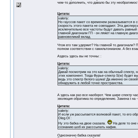
чем-то дополнить, что давало бы эту необратимос
Цитата:
valeriy:
Но гауссов пакет со временем размазывается в с
скорость этого пакета не совпадают. Эта дисперси
исключительно все частоты будут давать равный вк
главной диагонали ГП - он ляжет на главную диаго
равновеликий вклад.
Чтож его там удержит? На главной то диагонали?
полном соответствии с гамильтонианом. А без вза
Аздесь здесь вы не точны: :
Цитата:
valeriy:
Давай посмотрим на это как на обычный спектр, н
этих компонент. Тогда Фурье-спектр S(w) будет вы
ведь это спектр белого шума! Да именно он своей
обнаружить в любой точке пространства.
А здесь как раз все наоборот. Чем шире спектр ча
эволюция обратима по определению. Замена t на -t
Цитата:
valeriy:
И если уж рассыпается волновой пакет, то его обр
Oleg.Ol :
Ну это бабка на двое сказала.
На деле то оне 
сознанию шоб их расссыпать нафик.
Однозначно бабка сказала!