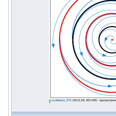
oscillations.JPG
(46.51 Кб, 487x455 - просмотрено