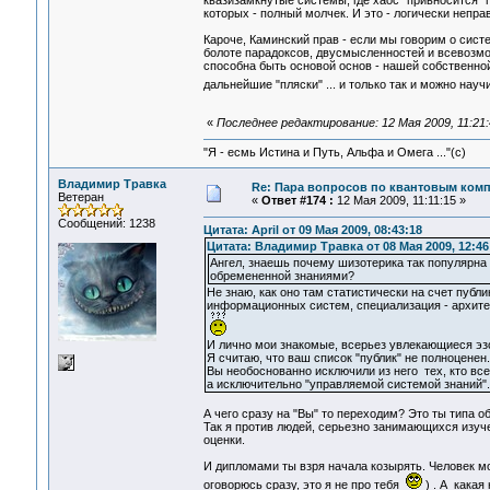
квазизамкнутые системы, где хаос "привносится"
которых - полный молчек. И это - логически непра
Кароче, Каминский прав - если мы говорим о систем
болоте парадоксов, двусмысленностей и всевозмож
способна быть основой основ - нашей собственной
дальнейшие "пляски" ... и только так и можно н
«
Последнее редактирование: 12 Мая 2009, 11:21:
"Я - есмь Истина и Путь, Альфа и Омега ..."(с)
Владимир Травка
Re: Пара вопросов по квантовым ком
Ветеран
«
Ответ #174 :
12 Мая 2009, 11:11:15 »
Сообщений: 1238
Цитата: April от 09 Мая 2009, 08:43:18
Цитата: Владимир Травка от 08 Мая 2009, 12:46
Ангел, знаешь почему шизотерика так популярна 
обремененной знаниями?
Не знаю, как оно там статистически на счет публ
информационных систем, специализация - архите
И лично мои знакомые, всерьез увлекающиеся эз
Я считаю, что ваш список "публик" не полноценен
Вы необоснованно исключили из него тех, кто все
а исключительно "управляемой системой знаний".
А чего сразу на "Вы" то переходим? Это ты типа о
Так я против людей, серьезно занимающихся изуч
оценки.
И дипломами ты взря начала козырять. Человек мо
оговорюсь сразу, это я не про тебя
) . А какая