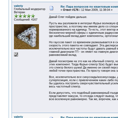
valeriy
Re: Пара вопросов по квантовым ком
Глобальный модератор
«
Ответ #176 :
12 Мая 2009, 11:38:04 »
Ветеран
Давай Олег пойдем дальше.
Сообщений: 4167
Пусть мы разложили в интеграл Фурье волновую фу
пространство, а поэтому мы имеем дело со спошн
нормированного на единицу. То-есть, этот вектор 
бесконечно-мерной сферы с единичным радиусом. Е
где наибольший вклад дают компоненты, ортогона
Но гауссов пакет со временем размазывается в си
скорость этого пакета не совпадают. Эта дисперсия
исключительно все частоты будут давать равный вк
главной диагонали ГП - он ляжет на главную диагон
равновеликий вклад.
Давай посмотрим на это как на обычный спектр, н
этих компонент. Тогда Фурье-спектр S(w) будет вы
это спектр белого шума! Да именно он своей персо
любой точке пространства. По просту говоря она з
Все, исключительно все синусоиды\косинусоиды, д
суперпозиция, если с привлечением каких-либо по
бы удалось построить сверхчувствительный усил
весь частотный спектр.
Если допустить, что подобный равномерный пъед
представляет вакуум, то отсюда следует вывод, ч
всю вселенную равномерно. Так же, впрочем, как 
valeriy
Re: Пара вопросов по квантовым ком