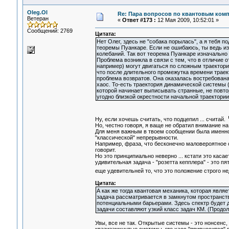
Oleg.Ol
Re: Пара вопросов по квантовым ком
Ветеран
«
Ответ #173 :
12 Мая 2009, 10:52:01 »
Сообщений: 2769
Цитата:
Нет Олег, здесь не "собака порылась", а я тебя 
теоремы Пуанкаре. Если не ошибаюсь, ты ведь из
колебаний. Так вот теорема Пуанкаре изначальн
Проблема возникла в связи с тем, что в отличие о
например) могут двигаться по сложным траектори
что после длительного промежутка времени траек
проблема возвратов. Она оказалась востребован
хаос. То-есть траектория динамической системы 
которой начинает выписывать странные, не повтор
угодно близкой окрестности начальной траектории
Ну, если хочешь считать, что подцепил ... считай.
Но, честно говоря, я ваще не обратил внимание на
Для меня важным в твоем сообщении была именно 
"классической" непрерывности.
Например, фраза, что бесконечно маловероятное 
говорит.
Но это принципиально неверно ... кстати это касае
удивительная задача - "розетта кепплера" - это пя
еще удевительней то, что это положение строго не
Цитата:
А как же тогда квантовая механика, которая явля
задача рассматривается в замкнутом пространст
потенциальными барьерами. Здесь спектр будет 
задачи составляют узкий класс задач КМ. (Продо
Увы, все не так. Открытые системы - это нонсенс