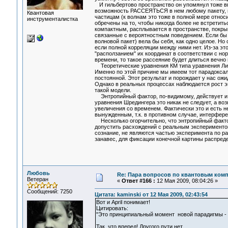
И гильбертово пространство он упомянул тоже впо
возможность РАССЕЯТЬСЯ в нем любому пакету, пр
Квантовая
частицам (к волнам это тоже в полной мере относ
инструменталистка
обречены на то, чтобы никогда более не встретить
компактным, расплывается в пространстве, покрыв
связанные с вероятностным поведением. Если бы 
волновой пакет) вела бы себя, как одно целое. Н
если полной корреляции между ними нет. Из-за 
"расползанием" их координат в соответствии с но
времени, то такое рассеяние будет длиться вечно
Теоретические уравнения КМ типа уравнения Лиу
Именно по этой причине мы имеем тот парадоксаль
постоянной. Этот результат и порождает у нас ожи
Однако в реальных процессах наблюдается рост э
такой модели.
Энтропийный фактор, по-видимому, действует и в
уравнения Шредингера это никак не следует, а во
увеличения со временем. Фактически это и есть н
вынужденным, т.к. в противном случае, интерфере
Несколько огорчительно, что энтропийный фактор
допустить расхождений с реальным экспериментом.
сознание, не являются частью эксперимента по р
занавес, для фиксации конечной картины распред
Любовь
Re: Пара вопросов по квантовым ком
Ветеран
«
Ответ #166 :
12 Мая 2009, 08:04:26 »
Сообщений: 7250
Цитата: kaminski от 12 Мая 2009, 02:43:54
Вот и April понимает!
Цитировать:
"Это принципиальный момент новой парадигмы 
Так, что вперед! Другого пути нет.