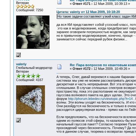
Re: Пара вопросов по квантовым ком
Ветеран
«
Ответ #171 :
12 Мая 2009, 10:39:13 »
Сообщений: 7250
Цитата: valeriy от 12 Мая 2009, 10:18:20
Но такие задачи составляют узкий класс задач КМ
да вся КМ представляет собой узззский класс, пот
это как в моделирование, когда предебрегают пар
заранее оговорили погрешностью модели, как запр
но в привычном моделирование, конечно, проще - 
занимается сейчас передний рубеж физики...
valeriy
Re: Пара вопросов по квантовым ком
Глобальный модератор
«
Ответ #172 :
12 Мая 2009, 10:49:26 »
Ветеран
А теперь, Олег, давай вернемся к нашим баранам -
Сообщений: 4167
системах мы уже не можем рассматривать дискрет
дискретная и часть непрерывная. Вот эта вторая 
сплошными. В случае сплошных спектров возвратов
пространству, пока это расползание не оккупируе
гауссова волнового пакета на двух щелах. Это оч
форум
http://phorum.lebedev.ru/viewtopic.php?t=14
. 
волны. Эти волны уходят на бесконечность. И кто 
Они разойдутся на бесконечность и только в очень
расходится циркулярная волна - прямо как по Гюйг
Если предположить, что на бесконечности вселенна
одним из полюсов этой сферы, то казалось-бы волн
начальный гауссов пакет? Согласно теореме Пуанк
прохождений через бесконечность. Почему? Да пот
что в данном случае, теорема о возвратах приедст