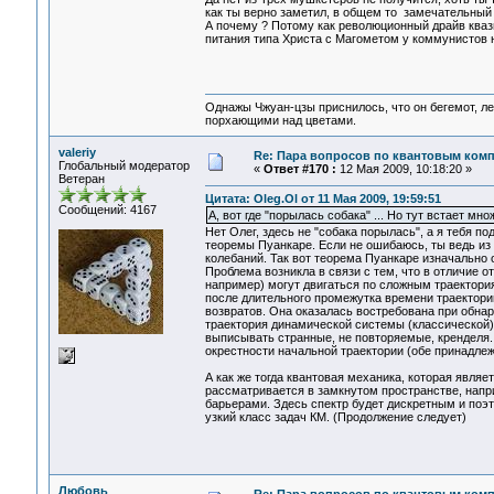
как ты верно заметил, в общем то замечательный
А почему ? Потому как революционный драйв квази
питания типа Христа с Магометом у коммунистов н
Однажы Чжуан-цзы приснилось, что он бегемот, л
порхающими над цветами.
valeriy
Re: Пара вопросов по квантовым ком
Глобальный модератор
«
Ответ #170 :
12 Мая 2009, 10:18:20 »
Ветеран
Цитата: Oleg.Ol от 11 Мая 2009, 19:59:51
Сообщений: 4167
А, вот где "порылась собака" ... Но тут встает мно
Нет Олег, здесь не "собака порылась", а я тебя 
теоремы Пуанкаре. Если не ошибаюсь, ты ведь из 
колебаний. Так вот теорема Пуанкаре изначально
Проблема возникла в связи с тем, что в отличие о
например) могут двигаться по сложным траектория
после длительного промежутка времени траектории
возвратов. Она оказалась востребована при обна
траектория динамической системы (классической) 
выписывать странные, не повторяемые, кренделя. 
окрестности начальной траектории (обе принадлеж
А как же тогда квантовая механика, которая являе
рассматривается в замкнутом пространстве, нап
барьерами. Здесь спектр будет дискретным и поэ
узкий класс задач КМ. (Продолжение следует)
Любовь