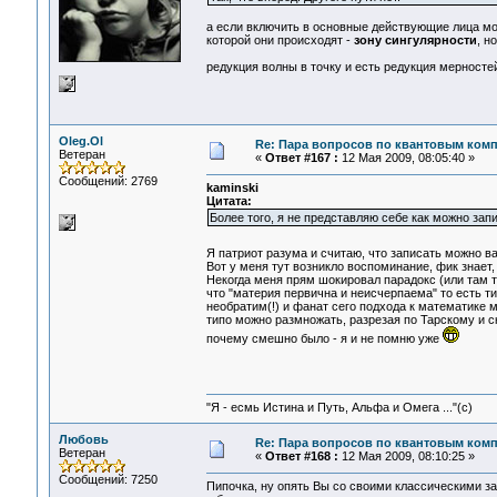
а если включить в основные действующие лица м
которой они происходят -
зону сингулярности
, н
редукция волны в точку и есть редукция мерностей
Oleg.Ol
Re: Пара вопросов по квантовым ком
Ветеран
«
Ответ #167 :
12 Мая 2009, 08:05:40 »
Сообщений: 2769
kaminski
Цитата:
Более того, я не представляю себе как можно за
Я патриот разума и считаю, что записать можно в
Вот у меня тут возникло воспоминание, фик знает, к
Некогда меня прям шокировал парадокс (или там т
что "материя первична и неисчерпаема" то есть тип
необратим(!) и фанат сего подхода к математике м
типо можно размножать, разрезая по Тарскому и ск
почему смешно было - я и не помню уже
"Я - есмь Истина и Путь, Альфа и Омега ..."(с)
Любовь
Re: Пара вопросов по квантовым ком
Ветеран
«
Ответ #168 :
12 Мая 2009, 08:10:25 »
Сообщений: 7250
Пипочка, ну опять Вы со своими классическими за