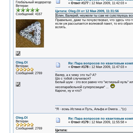
Глобальный модератор
«
Ответ #177 :
12 Мая 2009, 11:42:03 »
Ветеран
Цитата: Oleg.Ol от 12 Мая 2009, 11:31:56
Сообщений: 4167
Блин, Валерий, неужели ты сам не сувствуешь в
Правильно, даже ты почувствовал, что здесь что-т
если уж рассыпается волновой пакет, то его обрат
вспять.
Oleg.Ol
Re: Пара вопросов по квантовым ком
Ветеран
«
Ответ #178 :
12 Мая 2009, 11:47:03 »
Сообщений: 2769
Валер, а к чему это ты? А?
Шо с тобой случилася?
Белый шум - это все равно что "истинный нуль" и
несепарабельной суперпозиции" ...
Кароче, ну и что?
"Я - есмь Истина и Путь, Альфа и Омега ..."(с)
Oleg.Ol
Re: Пара вопросов по квантовым ком
Ветеран
«
Ответ #179 :
12 Мая 2009, 11:55:58 »
Сообщений: 2769
Цитата: