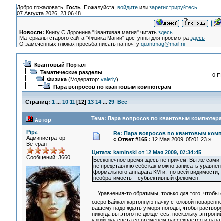
Добро пожаловать,
Гость
. Пожалуйста,
войдите
или
зарегистрируйтесь
.
07 Августа 2026, 23:06:48
Новости:
Книгу С.Доронина "Квантовая магия" читать
здесь
Материалы старого сайта "Физика Магии" доступны для просмотра
здесь
О замеченных глюках просьба писать на почту
quantmag@mail.ru
Квантовый Портал
Тематические разделы
0 П
Физика
(Модератор:
valeriy
)
Пара вопросов по квантовым компютерам
Страниц:
1
...
10
11
[
12
]
13
14
...
29
Все
Тема: Пара вопросов по квантовым компютера
Автор
Pipa
Re: Пара вопросов по квантовым ком
Администратор
«
Ответ #165 :
12 Мая 2009, 05:01:23 »
Ветеран
Цитата: kaminski от 12 Мая 2009, 02:34:45
Сообщений: 3660
Бесконечное время здесь не причем. Вы же сами 
не представляю себе как можно записать уравне
формального аппарата КМ и, по всей видимости, 
необратимость – субъективный феномен.
Уравнения-то обратимы, только для того, чтобы о
озеро Байкал картонную пачку столовой поваренно
вашему надо ждать у моря погоды, чтобы раствор
никогда вы этого не дождетесь, поскольку энтропи
узкий луч света со временем рассеивается и назад