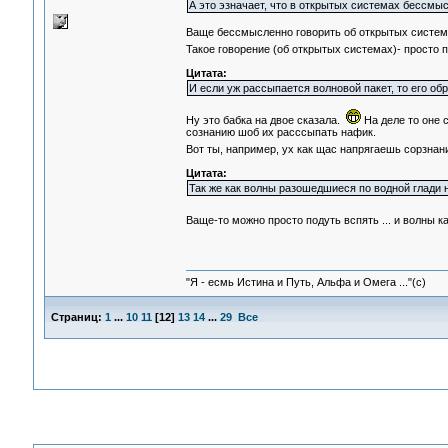
А это эзначает, что в открытых системах бессмыс
Ваще бессмысленно говорить об открытых система
Такое говорение (об открытых системах)- просто 
Цитата:
И если уж рассыпается волновой пакет, то его обр
Ну это бабка на двое сказала.
На деле то оне 
сознанию шоб их расссыпать нафик.
Вот ты, например, ух как щас напрягаешь сорзнан
Цитата:
Так же как волны разошедшиеся по водной глади 
Ваще-то можно просто подуть вспять ... и волны к
"Я - есмь Истина и Путь, Альфа и Омега ..."(с)
Страниц:
1
...
10
11
[
12
]
13
14
...
29
Все