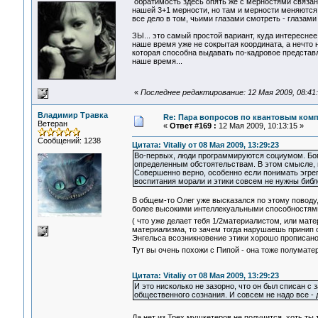
обратимость здесь опять же с мерностями связана
нашей 3+1 мерности, но там и мерности меняются.
все дело в том, чьими глазами смотреть - глазами
ЗЫ... это самый простой вариант, куда интересне
наше время уже не сокрытая координата, а нечто н
которая способна выдавать по-кадровое представл
наше время...
«
Последнее редактирование: 12 Мая 2009, 08:41
Владимир Травка
Re: Пара вопросов по квантовым ком
Ветеран
«
Ответ #169 :
12 Мая 2009, 10:13:15 »
Сообщений: 1238
Цитата: Vitaliy от 08 Мая 2009, 13:29:23
Во-первых, люди программируются социумом. Бог.
определенным обстоятельствам. В этом смысле, п
Совершенно верно, особенно если понимать эгрег
воспитания морали и этики совсем не нужны библе
В общем-то Олег уже высказался по этому поводу, 
более высокими интеллекуальными способностями,
( что уже делает тебя 1/2материалистом, или ма
материализма, то зачем тогда нарушаешь принип
Энгельса всозникновение этики хорошо прописано
Тут вы очень похожи с Пипой - она тоже полуматер
Цитата: Vitaliy от 08 Мая 2009, 13:29:23
И это нисколько не зазорно, что он был списан с
общественного сознания. И совсем не надо все - д
Да нет из Трех мушкетеров не получится, хоть ты