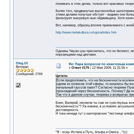
понимать в этих делах, только вот красивых теори
Более того, продвинутые высоколобые шизотерики 
этими делами получше обстоит - видимо они боль
фильтруют махровую нью-эйдживщину. Хотя конеч
Вот, напимер, образец вполне приемлимого с моей 
http://www.metakultura.ru/vgora/index.htm
Однажы Чжуан-цзы приснилось, что он бегемот, л
порхающими над цветами.
Oleg.Ol
Re: Пара вопросов по квантовым ком
Ветеран
«
Ответ #175 :
12 Мая 2009, 11:31:56 »
Сообщений: 2769
Цитата:
Если предположить, что на бесконечности вселенн
одним из полюсов этой сферы, то казалось-бы вол
начальный гауссов пакет? Согласно теореме Пуан
прохождений через бесконечность. Почему? Да по
Так что в данном случае, теорема о возвратах при
Блин, Валерий, неужели ты сам не сувствуешь вс
бесконечность"? Уж извини, в условиях актуально
достоверность.
И тока ненада тут о канторовских "лестнице алефов"
"Я - есмь Истина и Путь, Альфа и Омега ..."(с)