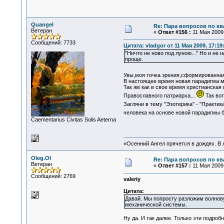
Quangel
Re: Пара вопросов по к
Ветеран
«
Ответ #156 :
11 Мая 2009,
Сообщений: 7733
Цитата: vladgor от 11 Мая 2009, 17:19
"Ничто не ново под луною..." Но и не
проще.
Увы,моя точка зрения,сформированная
В настоящее время новая парадигма м
Так же как в свое время христианская
Православного патриарха...
Так вот
Загляни в тему "Эзотерика" - "Практик
человека на основе новой парадигмы б
Сaementarius Civitas Solis Aeterna
«Осенний Ангел прячется в дождях. В л
Oleg.Ol
Re: Пара вопросов по к
Ветеран
«
Ответ #157 :
11 Мая 2009,
Сообщений: 2769
valeriy
Цитата:
Давай. Мы попросту разложим волнову
механической системы.
Ну да. И так далее. Только эти подробн