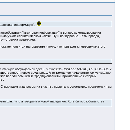
 "квантовая информация".
а бы потребоваться "квантовая информация" в вопросах моделирования
ьма узком специфическом ключе. Ну и на здоровье. Есть, правда,
о - отрыжка идеализма.
ока не появится на горизонте что-то, что приведет к переоценке этого
му, близкую обсуждаемой здесь:
"CONSCIOUSNESS: MAGIC, PSYCHOLOGY
бщественности свою эрудицию... А то тамошнее начальство как услышало
ь, что все эти замшелые традиционалисты, прикипевшие к старым
тво.
 докладом и запросом на визу ты, подруга, к сожалению, пролетела - там
вал факт, что я говорила о новой парадигме. Хоть бы из любопытства