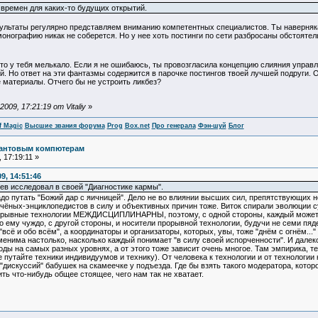
х времен для каких-то будущих открытий.
езультаты регулярно представляем вниманию компетентных специалистов. Ты наверняк
монографию никак не соберется. Но у нее хоть постинги по сети разбросаны обстоятел
 что-то у тебя мелькало. Если я не ошибаюсь, ты провозгласила концепцию слияния уп
й. Но ответ на эти фантазмы содержится в парочке постингов твоей лучшей подруги. О
е материалы. Отчего бы не устроить ликбез?
09, 17:21:19 от Vitaliy
»
f Magic
Высшие звания форума
Prog
Box.net
Про генерала
Фэн-шуй
Блог
вантовым компютерам
 17:19:11 »
9, 14:51:46
в исследовал в своей "Диагностике кармы".
 надо путать "Божий дар с яичницей". Дело не во влиянии высших сил, препятствующих
чёных-энциклопедистов в силу и объективных причин тоже. Виток спирали эволюции 
рорывные технологии МЕЖДИСЦИПЛИНАРНЫ, поэтому, с одной стороны, каждый может на
о ему чуждо, с другой стороны, и носители прорывной технологии, будучи не семи пяд
всё и обо всём", а координаторы и организаторы, которых, увы, тоже "днём с огнём..
енима настолько, насколько каждый понимает "в силу своей испорченности". И далеко
ды на самых разных уровнях, а от этого тоже зависит очень многое. Там эмпирика, 
 путайте техники индивидуумов и технику). От человека к технологии и от технологии
 "дискуссий" бабушек на скамеечке у подъезда. Где бы взять такого модератора, котор
ь что-нибудь общее стоящее, чего нам так не хватает.