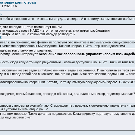
вантовым компютерам
 17:32:37 »
5
т тебе интересно и то... и это... ты и туда... и сюда... А я не вижу, зачем мне могла
о, что не видишь, то и помочь тут нечем.
то когда до зарезу НАДО - это точка отсчета, а уж потом разбираться.
е надо
. И все. И на какой фиг лабуду разводить?
5
ел к заключению, что физики используют это понятие в весьма узком специфическом 
качестве первоосновы Мироздания. Так они неправы. Это - отрыжка идеализма.
 идеалистов с меня не спрашивай.
 пофигу. Меня интересует
осознание как способность управлять своим взаимодей
ести сюда какую-то иную рационалию - изложи доступненько. А нет - так и останется, п
 любимый, но это задача глубоко личная - задача осознания. И выполнять за тебя эт
да я бы перед тобой все выложила, ничего не утая! А так что, извини, подвинься. С та
иализированной конференции. Кстати, на тему, близкую обсуждаемой здесь:
"CONSCIO
звездочек, полный пансион, проезд в оба конца, spa-салон, маникюр, педикюр, массаж?
просы утрясем за рюмкой чаю. С докладом ты, подруга, к сожалению, пролетела - там
м суетиться? Или ладно уж...?
полном серьезе. Такие дела так не делаются. Командировку под такую тему мне не дад
, да еще за свой счет.