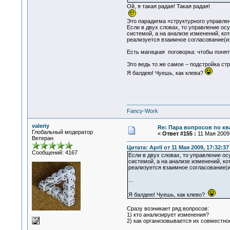
Ой, я такая радая! Такая радая!
Это парадигма «структурного управле
Если в двух словах, то управление о
системой, а на анализе изменений, ко
реализуется взаимное согласование(и
Есть магицкая поговорка: чтобы понят
Это ведь то же самое – подстройка стру
Я балдею! Чуешь, как клева?
Fancy-Work
valeriy
Re: Пара вопросов по к
Глобальный модератор
«
Ответ #155 :
11 Мая 2009,
Ветеран
Цитата: April от 11 Мая 2009, 17:32:37
Сообщений: 4167
Если в двух словах, то управление о
системой, а на анализе изменений, к
реализуется взаимное согласование(
...
Я балдею! Чуешь, как клево?
Сразу возникает ряд вопросов:
1) кто анализирует изменения?
2) как организовывается их совместн