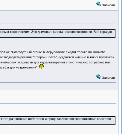
Записан
х новым технологиям. Это дымовая завеса некомпетентности. Всё гораздо
 зря же "Благодатный огонь" в Иерусалиме сходит только по молитве
ость",моделируемая "сферой Блоха",нуждается именно в таких практиках.
хнических устройств для удовлетворения эгоистических потребностей
осьб,а для устремлений".
Записан
того разложения собствено и представляет вектор состояния квантово-