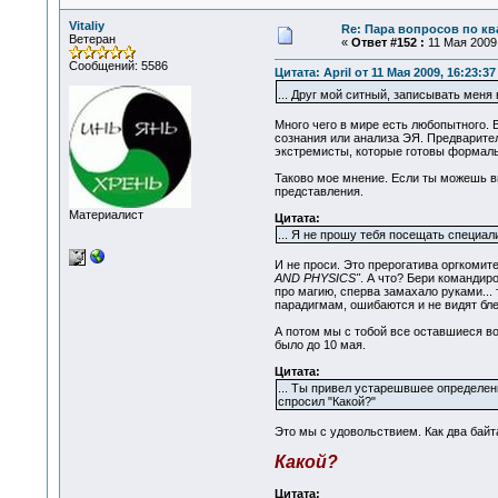
Vitaliy
Re: Пара вопросов по к
Ветеран
«
Ответ #152 :
11 Мая 2009,
Сообщений: 5586
Цитата: April от 11 Мая 2009, 16:23:37
... Друг мой ситный, записывать меня
Много чего в мире есть любопытного. В
сознания или анализа ЭЯ. Предварител
экстремисты, которые готовы формаль
Таково мое мнение. Если ты можешь вне
представления.
Материалист
Цитата:
... Я не прошу тебя посещать специа
И не проси. Это прерогатива оргкомит
AND PHYSICS"
. А что? Бери командир
про магию, сперва замахало руками...
парадигмам, ошибаются и не видят бле
А потом мы с тобой все оставшиеся во
было до 10 мая.
Цитата:
... Ты привел устарешвшее определени
спросил "Какой?"
Это мы с удовольствием. Как два байт
Какой?
Цитата: