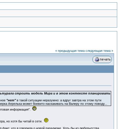
« предыдущая тема
следующая тема »
ультурала строить модель Мира и в этом контексте планировать
ьное
"нет"
в такой ситуации неразумно: а вдруг завтра на этом пути
зерка Апрелька может боевито наскакивать на Валеру по этому поводу...
вантовая информация".
ра, но хотя бы читай в сети.
 факт, что я говорила о новой парадигме. Хоть бы из любопытства