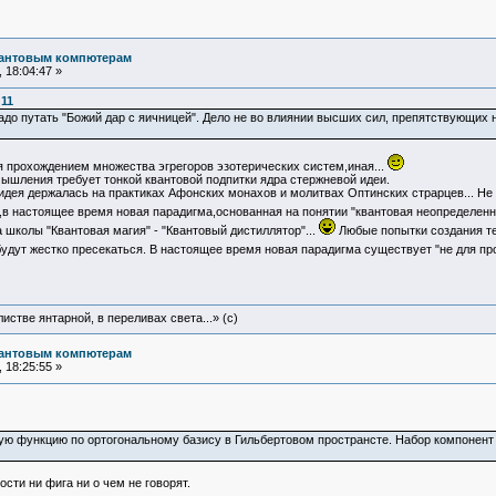
вантовым компютерам
 18:04:47 »
:11
 надо путать "Божий дар с яичницей". Дело не во влиянии высших сил, препятствующи
 прохождением множества эгрегоров эзотерических систем,иная...
ышления требует тонкой квантовой подпитки ядра стержневой идеи.
 идея держалась на практиках Афонских монахов и молитвах Оптинских страрцев... Не
,в настоящее время новая парадигма,основанная на понятии "квантовая неопределенн
а школы "Квантовая магия" - "Квантовый дистиллятор"...
Любые попытки создания те
удут жестко пресекаться. В настоящее время новая парадигма существует "не для пр
истве янтарной, в переливах света...» (c)
вантовым компютерам
 18:25:55 »
ю функцию по ортогональному базису в Гильбертовом пространсте. Набор компонент э
ости ни фига ни о чем не говорят.