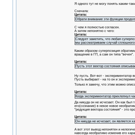
Я одного тут не могу понять каким-т
Сначала:
Цитата:
Обрати внимание эти функции продолж
С чем я полностью согласен.
А затем непонятно с чего:
Цитата:
Следует заметить, что любая суперпо
мы рассматриваем случай сплошного с
Каким образом суперпозиция обратимых
вращение в ГП, а сам он типа "вечен".
Цитата:
Пусть этот вектор состояния описыва
Ну пусть. Вот-вот - экспериментатор 
Пусть выбирает - на то он и эксперим
Только я замечу, что этим можно опис
Цитата:
Когда экспериментатор прихлопнул час
Да никуда он не исчезает. Он как был 
его(сознание) в некое новое необрат
"редукция вектора состояния" - это п
Цитата:
Он никуда не исчезает, он является 
А вот этот вывод непонятен и нелогич
навсегда необратимо изменив его хара