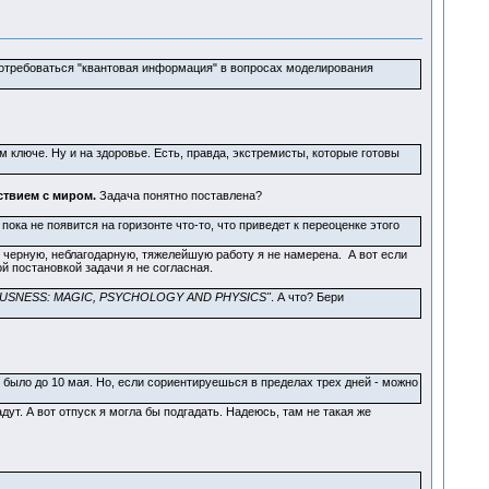
 бы потребоваться "квантовая информация" в вопросах моделирования
ключе. Ну и на здоровье. Есть, правда, экстремисты, которые готовы
ствием с миром.
Задача понятно поставлена?
ока не появится на горизонте что-то, что приведет к переоценке этого
у черную, неблагодарную, тяжелейшую работу я не намерена. А вот если
кой постановкой задачи я не согласная.
USNESS: MAGIC, PSYCHOLOGY AND PHYSICS"
. А что? Бери
 было до 10 мая. Но, если сориентируешься в пределах трех дней - можно
ут. А вот отпуск я могла бы подгадать. Надеюсь, там не такая же