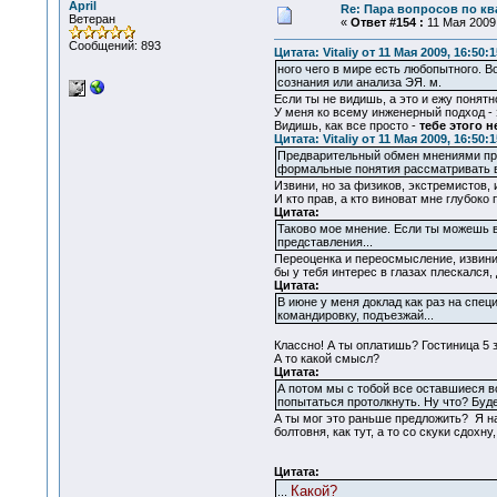
April
Re: Пара вопросов по к
Ветеран
«
Ответ #154 :
11 Мая 2009,
Сообщений: 893
Цитата: Vitaliy от 11 Мая 2009, 16:50:1
ного чего в мире есть любопытного. Во
сознания или анализа ЭЯ. м.
Если ты не видишь, а это и ежу понятн
У меня ко всему инженерный подход - э
Видишь, как все просто -
тебе этого н
Цитата: Vitaliy от 11 Мая 2009, 16:50:1
Предварительный обмен мнениями прив
формальные понятия рассматривать в 
Извини, но за физиков, экстремистов,
И кто прав, а кто виноват мне глубоко
Цитата:
Таково мое мнение. Если ты можешь вн
представления...
Переоценка и переосмысление, извини,
бы у тебя интерес в глазах плескался, 
Цитата:
В июне у меня доклад как раз на спец
командировку, подъезжай...
Классно! А ты оплатишь? Гостиница 5 
А то какой смысл?
Цитата:
А потом мы с тобой все оставшиеся во
попытаться протолкнуть. Ну что? Буде
А ты мог это раньше предложить? Я на 
болтовня, как тут, а то со скуки сдохну
Цитата:
Какой?
...