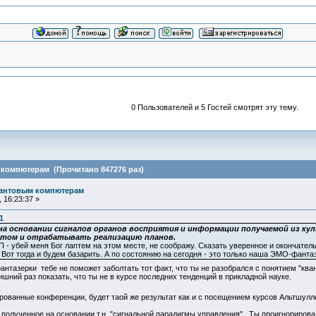
0 Пользователей и 5 Гостей смотрят эту тему.
 компютерам (Прочитано 847276 раз)
вантовым компютерам
 16:23:37 »
1
 на основании сигналов органов восприятия и информации получаемой из к
потом и отрабатывать реализацию планов.
П - убей меня Бог лаптем на этом месте, не соображу. Сказать уверенное и окончател
. Вот тогда и будем базарить. А по состоянию на сегодня - это только наша ЭМО-фанта
антазерки тебе не поможет заболтать тот факт, что ты не разобрался с понятием "к
шний раз показать, что ты не в курсе последних тенденций в прикладной науке.
ованные конференции, будет таой же результат как и с посещением курсов Альтшулле
олученное на основании т.н. "сигнальной парадигмы управления" . Ты проигнорировал