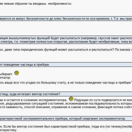
аким левым образом ты вводишь необратимость:
аются из минус бесконечности до плюс бесконечности по оси времени, t. Т.е. мы при
зиция вышеупомянутых функций будет рассыпаться (например, гауссов пакет располза
пектра, т.е. геометрия полностью открытая, расползание будет необратимым, пока в
, даже типа периодических функций может рассыпаться и расползаться? По какому пр
ет поведение частицы в приборе.
выбирает.
ентатор.
ать ваще все что угодно по большому счету, а не только поведение частицы в приборе
тицу, куда исчезает вектор состояния?
так и остается в сознании экспериментатора.
Редукции по сути подвергается не ве
имое, редуцированное ситуацией состояние, вспоминаемая последовательность которы
росто кажимость, способ описания, отражение в самом сознании, фиксация потока со
характеристикой экспериментального прибора, который сварганил экспериментатор.
ен. Если бы вектор состояния был характеристикой прибора, тогда его (по твоему)нео
ктеристику.