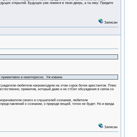
будущих открытий. Будущее уже ломися в твою дверь, а ты ему: Придите
Записан
то примитивно и неинтересно. Уж извини.
бсуждатели-любители нагромоздили на этом сорок бочек арестантов. Плюс
 естественно, примитив, который даже и не стОит обсуждения в связи со
аморачиватели своего и слушателей сознания, любители
редставлений о сознании, о природе вещей, точно не будет. Но и вреда
Записан