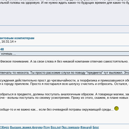
 больной головы на здоровую. И не нужно ждать каких-то будущих времен для каких-то 
вантовым компютерам
 16:31:14 »
:48
 хочешь ...
 близкое понимание. А за свои слова я без никакой компании отвечаю самостоятельно.
 и отвечать-то неохота. Ты просто расхожие слухи по поводу "предмета" тут выложил. Э
обсуждения действительно прост до чрезвычайности, а теорфизика и примазавшиеся о
и к городу приплели. Просто я постарался всю шелуху счистить и отбросить. Остался,
зобраться в предмете, должны поступать аналогичным образом. А товарищи магики, з
е - вольны поступать по своему усмотрению. Проку из этого, скажем, в плане новых п
ообще-то и не важно как... если без очевидной потравы окружающей среды...
f Magic
Высшие звания форума
Prog
Box.net
Про генерала
Фэн-шуй
Блог