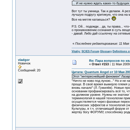
... И не нужно ждать каких-то будущи
Вот тут ты умница. Так и делаем. А р
лучшую подругу критикую, что она на 
Все на метле катаешься?
P.S. Ой... подожди... да, ты права...
о проникновении сознания в суть веще
- давай. Либо дай ссылочку на сетевы
«
Последнее редактирование: 11 Мая 20
Vitaliy:
SCIES Forum
Glossary
Definitions o
vladgor
Re: Пара вопросов по к
Новичок
«
Ответ #153 :
11 Мая 2009,
Сообщений: 20
Цитата: Quantum Angel от 10 Мая 200
Этот "интереснейший феномен" Лазаре
"Ничто не ново под луною..." Но и не
проще. В своё время вымерло племя у
вновь начало" (Л. Гумилёв). Новые п
основании профанизировать всё то, чт
на должном уровне. Нужны не знатоки "
терминология в нашей технологии прим
осуществляется через фазовые перехо
физических эффектов и технология (не
Культуры, в т.ч. отличающей форум от
жертву богу ФОРУМУ, способному родит