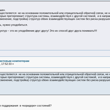
ния».
существляется не на основании положительной или отрицательной обратной связи, не
торые претерпевает структура системы, взаимодействуя с другой системой, и в напр
зменение, подстройка) структур обеих взаимодействующих систем без риска разруше
ь, нужно уподобиться.
ктур – это их уподобление друг другу! Это их способ друг друга понимать!!!!
вантовым компютерам
 17:52:33 »
существляется не на основании положительной или отрицательной обратной связи, не
оторые претерпевает структура системы, взаимодействуя с другой системой, и в напр
изменение, подстройка) структур обеих взаимодействующих систем без риска разруш
ое поддержания в «коридоре» состояний?