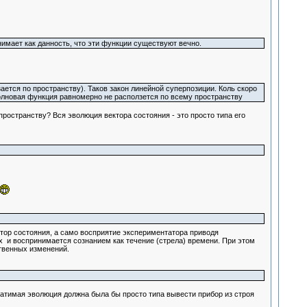
нимает как данность, что эти функции существуют вечно.
ется по пространству). Таков закон линейной суперпозиции. Коль скоро
олновая функция равномерно не расползется по всему пространству
остранству? Вся эволюция вектора состояния - это просто типа его
ктор состояния, а само восприятие экспериментатора приводя
х и воспринимается сознанием как течение (стрела) времени. При этом
бственных изменений.
братимая эволюция должна была бы просто типа вывести прибор из строя