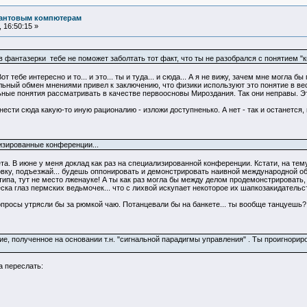
вантовым компютерам
 16:50:15 »
 в фантазерки тебе не поможет заболтать тот факт, что ты не разобрался с понятием
от тебе интересно и то... и это... ты и туда... и сюда... А я не вижу, зачем мне могл
ьный обмен мнениями привел к заключению, что физики используют это понятие в вес
ные понятия рассматривать в качестве первоосновы Мироздания. Так они неправы. Эт
сти сюда какую-то иную рационалию - изложи доступненько. А нет - так и останется, п
лизированные конференции...
ета. В июне у меня доклад как раз на специализированной конференции. Кстати, на те
овку, подъезжай... будешь оппонировать и демонстрировать наивной международной о
 типа, тут не место лженауке! А ты как раз могла бы между делом продемонстрироват
ска глаз пермских ведьмочек... что с лихвой искупает некоторое их шапкозакидательс
просы утрясли бы за рюмкой чаю. Потанцевали бы на банкете... ты вообще танцуешь? С
е, полученное на основании т.н. "сигнальной парадигмы управления" . Ты проигнориро
а переслать: