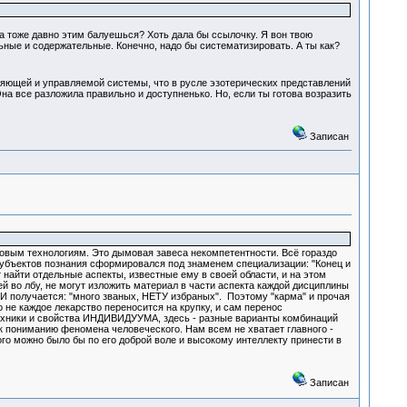
а тоже давно этим балуешься? Хоть дала бы ссылочку. Я вон твою
ьные и содержательные. Конечно, надо бы систематизировать. А ты как?
равляющей и управляемой системы, что в русле эзотерических представлений
на все разложила правильно и доступненько. Но, если ты готова возразить
Записан
 новым технологиям. Это дымовая завеса некомпетентности. Всё гораздо
субъектов познания сформировался под знаменем специализации: "Конец и
йти отдельные аспекты, известные ему в своей области, и на этом
ей во лбу, не могут изложить материал в части аспекта каждой дисциплины
." И получается: "много званых, НЕТУ избраных". Поэтому "карма" и прочая
 не каждое лекарство переносится на крупку, и сам перенос
техники и свойства ИНДИВИДУУМА, здесь - разные варианты комбинаций
 к пониманию феномена человеческого. Нам всем не хватает главного -
ого можно было бы по его доброй воле и высокому интеллекту принести в
Записан