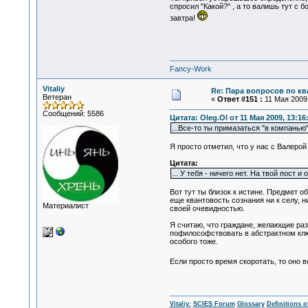
спросил "Какой?" , а то валишь тут с
завтра!
Fancy-Work
Vitaliy
Re: Пара вопросов по к
Ветеран
«
Ответ #151 :
11 Мая 2009,
Сообщений: 5586
Цитата: Oleg.Ol от 11 Мая 2009, 13:16
...Все-то ты примазаться "в компанью"
Я просто отметил, что у нас с Валерой
Цитата:
... У тебя - ничего нет. На твой пост
Вот тут ты близок к истине. Предмет 
еще квантовость сознания ни к селу, н
Материалист
своей очевидностью.
Я считаю, что граждане, желающие ра
пофилософствовать в абстрактном ключ
особого тоже.
Если просто время скоротать, то оно в
Vitaliy:
SCIES Forum
Glossary
Definitions o