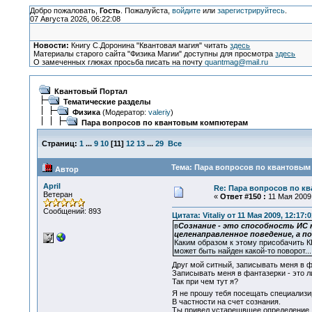
Добро пожаловать,
Гость
. Пожалуйста,
войдите
или
зарегистрируйтесь
.
07 Августа 2026, 06:22:08
Новости:
Книгу С.Доронина "Квантовая магия" читать
здесь
Материалы старого сайта "Физика Магии" доступны для просмотра
здесь
О замеченных глюках просьба писать на почту
quantmag@mail.ru
Квантовый Портал
Тематические разделы
Физика
(Модератор:
valeriy
)
Пара вопросов по квантовым компютерам
Страниц:
1
...
9
10
[
11
]
12
13
...
29
Все
Тема: Пара вопросов по квантовым
Автор
April
Re: Пара вопросов по к
Ветеран
«
Ответ #150 :
11 Мая 2009,
Сообщений: 893
Цитата: Vitaliy от 11 Мая 2009, 12:17:0
в
Сознание - это способность ИС
целенаправленное поведение, а 
Каким образом к этому присобачить К
может быть найден какой-то поворот..
Друг мой ситный, записывать меня в ф
Записывать меня в фантазерки - это ли
Так при чем тут я?
Я не прошу тебя посещать специализир
В частности на счет сознания.
Ты привел устарешвшее определение, п