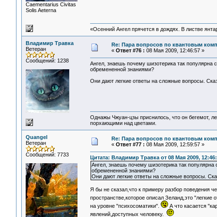
Сaementarius Civitas
Solis Aeterna
«Осенний Ангел прячется в дождях. В листве янтарн
Владимир Травка
Re: Пара вопросов по квантовым ком
Ветеран
«
Ответ #76 :
08 Мая 2009, 12:46:57 »
Сообщений: 1238
Ангел, знаешь почему шизотерика так популярна с
обремененной знаниями?
Они дают легкие ответы на сложные вопросы. Сказа
Однажы Чжуан-цзы приснилось, что он бегемот, л
порхающими над цветами.
Quangel
Re: Пара вопросов по квантовым ком
Ветеран
«
Ответ #77 :
08 Мая 2009, 12:59:57 »
Сообщений: 7733
Цитата: Владимир Травка от 08 Мая 2009, 12:46
Ангел, знаешь почему шизотерика так популярна с
обремененной знаниями?
Они дают легкие ответы на сложные вопросы. Сказа
Я бы не сказал,что к примеру разбор поведения 
пространстве,которое описал Зеланд,это "легкие 
на уровне "психосоматики".
А что касается "ка
явлений,доступных человеку.