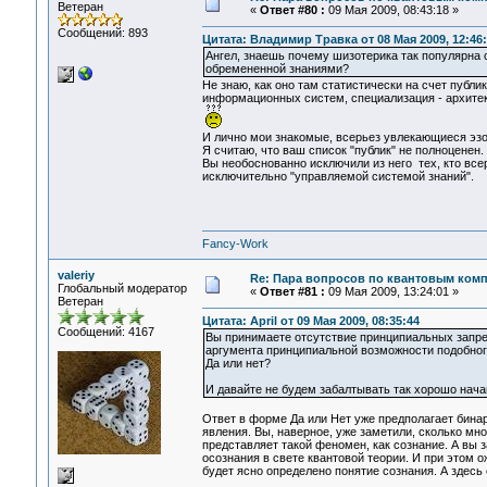
Ветеран
«
Ответ #80 :
09 Мая 2009, 08:43:18 »
Сообщений: 893
Цитата: Владимир Травка от 08 Мая 2009, 12:46
Ангел, знаешь почему шизотерика так популярна с
обремененной знаниями?
Не знаю, как оно там статистически на счет публи
информационных систем, специализация - архитек
И лично мои знакомые, всерьез увлекающиеся эзо
Я считаю, что ваш список "публик" не полноценен.
Вы необоснованно исключили из него тех, кто всер
исключительно "управляемой системой знаний".
Fancy-Work
valeriy
Re: Пара вопросов по квантовым ком
Глобальный модератор
«
Ответ #81 :
09 Мая 2009, 13:24:01 »
Ветеран
Цитата: April от 09 Мая 2009, 08:35:44
Сообщений: 4167
Вы принимаете отсутствие принципиальных запре
аргумента принципиальной возможности подобног
Да или нет?
И давайте не будем забалтывать так хорошо нача
Ответ в форме Да или Нет уже предполагает бинарн
явления. Вы, наверное, уже заметили, сколько мно
представляет такой феномен, как сознание. А вы
осознания в свете квантовой теории. И при этом ож
будет ясно определено понятие сознания. А здесь