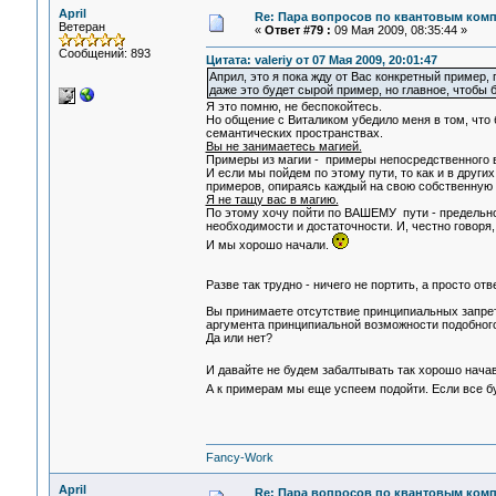
April
Re: Пара вопросов по квантовым ком
Ветеран
«
Ответ #79 :
09 Мая 2009, 08:35:44 »
Сообщений: 893
Цитата: valeriy от 07 Мая 2009, 20:01:47
Април, это я пока жду от Вас конкретный пример
даже это будет сырой пример, но главное, чтобы 
Я это помню, не беспокойтесь.
Но общение с Виталиком убедило меня в том, что 
семантических пространствах.
Вы не занимаетесь магией.
Примеры из магии - примеры непосредственного в
И если мы пойдем по этому пути, то как и в други
примеров, опираясь каждый на свою собственную 
Я не тащу вас в магию.
По этому хочу пойти по ВАШЕМУ пути - предельно
необходимости и достаточности. И, честно говоря
И мы хорошо начали.
Разве так трудно - ничего не портить, а просто отв
Вы принимаете отсутствие принципиальных запрет
аргумента принципиальной возможности подобног
Да или нет?
И давайте не будем забалтывать так хорошо нача
А к примерам мы еще успеем подойти. Если все 
Fancy-Work
April
Re: Пара вопросов по квантовым ком