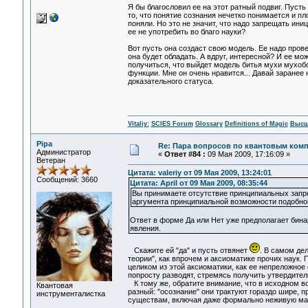
Я бы благословил ее на этот ратный подвиг. Пуст
то, что понятие сознания нечетко понимается и пл
поняли. Но это не значит, что надо запрещать ини
ее не употребить во благо науки?
Вот пусть она создаст свою модель. Ее надо про
она будет обладать. А вдруг, интересной? И ее м
получиться, что выйдет модель битья мухи мухо
функции. Мне он очень нравится... Давай заранее 
доказательного статуса.
Vitaliy:
SCIES Forum
Glossary
Definitions of Magic
Высш
Pipa
Re: Пара вопросов по квантовым ком
Администратор
«
Ответ #84 :
09 Мая 2009, 17:16:09 »
Ветеран
Цитата: valeriy от 09 Мая 2009, 13:24:01
Сообщений: 3660
Цитата: April от 09 Мая 2009, 08:35:44
Вы принимаете отсутствие принципиальных запре
аргумента принципиальной возможности подобног
Ответ в форме Да или Нет уже предполагает бинар
явления.
Скажите ей "да" и пусть отвянет
. В самом де
теории", как впрочем и аксиоматике прочих наук. 
целиком из этой аксиоматики, как ее непреложное 
попросту разводят, стремясь получить утвердител
К тому же, обратите внимание, что в исходном во
Квантовая
разный: "осознание" они трактуют гораздо шире,
инструменталистка
существам, включая даже формально неживую 