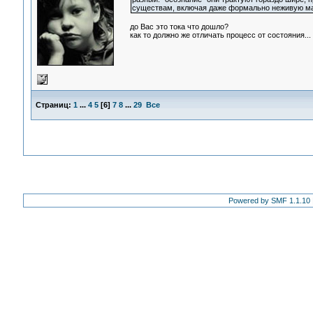
существам, включая даже формально неживую ма
до Вас это тока что дошло?
как то должно же отличать процесс от состояния...
Страниц:
1
...
4
5
[
6
]
7
8
...
29
Все
Powered by SMF 1.1.10