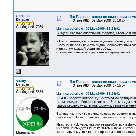
Любовь
Re: Пара вопросов по квантовым ком
Ветеран
«
Ответ #82 :
09 Мая 2009, 15:19:27 »
Сообщений: 7250
Цитата: valeriy от 09 Мая 2009, 13:24:01
А здесь сколько участников форума, столько и мн
а Вы полагаете, что сознание должно быть у всех
- сознания разные и это видно невооруженным гла
и при этом каждый судит по себе...
откуда же появится однозначное определение?
Vitaliy
Re: Пара вопросов по квантовым ком
Ветеран
«
Ответ #83 :
09 Мая 2009, 17:15:07 »
Сообщений: 5586
Цитата: valeriy от 09 Мая 2009, 13:24:01
... А вы задаете вопрос, существуют ли принципи
этом ожидаете бинарного ответа. Я не могу дать ч
здесь сколько участников форума, столько и мнен
Валера, извини, что я вмешиваюсь со своими пять
поучителен. Ранее я пытался поговорить на тему 
Итак, есть КМ. Апрелька хочет разобраться в фен
из этого не выйдет. Опыт же затем и нужен, чтоб
запретить кому-то что-то попробовать оснований н
Материалист