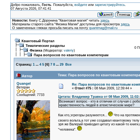
Добро пожаловать,
Гость
. Пожалуйста,
войдите
или
зарегистрируйтесь
.
07 Августа 2026, 07:41:41
Новости:
Книгу С.Доронина "Квантовая магия" читать
здесь
Материалы старого сайта "Физика Магии" доступны для просмотра
здесь
О замеченных глюках просьба писать на почту
quantmag@mail.ru
Квантовый Портал
Тематические разделы
0 П
Физика
(Модератор:
valeriy
)
Пара вопросов по квантовым компютерам
Страниц:
1
...
4
5
[
6
]
7
8
...
29
Все
Тема: Пара вопросов по квантовым компютера
Автор
Quangel
Re: Пара вопросов по квантовым ком
Ветеран
«
Ответ #75 :
08 Мая 2009, 12:39:44 »
Сообщений: 7733
Цитата: Владимир Травка от 08 Мая 2009, 11:02:
Возникает вопрос - кто в отличии от случая с ро
нравственность людей в атеистическом мире?
Как кто,эгрегоры разумеется...
Что на протяжен
своего вольта,а тот уже создавал квантовому тел
зря же Валерий приводил цитату из какой-то книги
"человека".