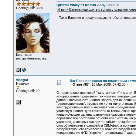
Цитата: Vitaliy от 09 Мая 2009, 19:18:06
Сообщений: 3660
И ты, и Валера подходите к вопросу слишком серь
Так я Валерия и предупреждаю, чтобы он слишком
Квантовая
инструменталистка
vladgor
Re: Пара вопросов по квантовым ком
Новичок
«
Ответ #87 :
10 Мая 2009, 07:42:05 »
Сообщений: 20
Относительно квантовой "запутанности" и магии.
игнорирование прорывной технологии, которая даё
давая и возможность использовать для их решени
"революционеров": первые не хотят ничего знать б
конструировании новой аксиоматики и рождаемой её
упомянул, использует конкретные технические ср
инициирующие целенаправленные фазовые переход
вероятностей состояний объекта как системы на р
условиях, в которых находится объект воздействия
способ передачи видеофайла (SIM-файла по нашей
воздействующего комплекса и объекта воздействия
инициирования ФП2 (термин "телепортация" здесь 