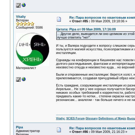
Vitaliy
Re: Пара вопросов по квантовым ком
Ветеран
«
Ответ #85 :
09 Мая 2009, 19:18:06 »
Сообщений: 5586
Цитата: Pipa от 09 Мая 2009, 17:16:09
... Другое дело, выводится ли оно целиком из это
лучше ответить "нет".
И ты, и Валера подходите к вопросу слишком серь
пользуется магией искусства, психопрактиками и 
инсталляции.
Однажды на конференции в Кишиневе нас повели к
долгого разглядывания, фантазии и интерпретации.
неизвестно откуда и неизвестно куда... но верхний б
Материалист
Были и откровенные инсталляции: берется холст, н
прилепливается, создавая причудливый образ неиз
Есть граждане, сооружающие инсталляции из разных
Апрельки... Не зря у нее хорошо получается бисер
никаких особых требований к корректности, работ
придавать какие-то нотки... степени окраски настр
резонансам... аналогии - так больше ничего и не на
Vitaliy:
SCIES Forum
Glossary
Definitions of Magic
Высш
Pipa
Re: Пара вопросов по квантовым ком
Администратор
«
Ответ #86 :
09 Мая 2009, 21:16:23 »
Ветеран