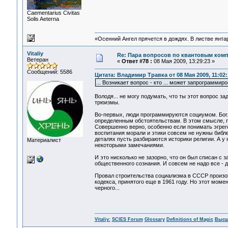
Сaementarius Civitas
Solis Aeterna
«Осенний Ангел прячется в дождях. В листве янтарн
Vitaliy
Re: Пара вопросов по квантовым ком
Ветеран
«
Ответ #78 :
08 Мая 2009, 13:29:23 »
Сообщений: 5586
Цитата: Владимир Травка от 08 Мая 2009, 11:02:
... Возникает вопрос - кто ... может запрограмми
Володя... не могу подумать, что ты этот вопрос за
трюизмы.
Во-первых, люди программируются социумом. Бог..
определенным обстоятельствам. В этом смысле, п
Совершенно верно, особенно если понимать эгрего
воспитания морали и этики совсем не нужны библей
деталях пусть разбираются историки религии. А у
Материалист
некоторыми замечаниями.
И это нисколько не зазорно, что он был списан с 
общественного сознания. И совсем не надо все - д
Провал строительства социализма в СССР произош
кодекса, принятого еще в 1961 году. Но этот моме
черного...
Vitaliy:
SCIES Forum
Glossary
Definitions of Magic
Высш