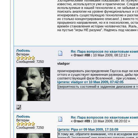
эзотерическими техниками показывают их полную 
известно, используется уже и практически. Следо
используемые в нашей технологии и, не забывая о
поискать аналогии на уровне функциональных и с
игнорировать существующую технологию и разглаг
их столько концентрированно описано!..) вместо т
прорывного направления, но и в гносеологию, ост
времён становления истории человечества. Жаль, 
на пустые "игры НЕ разума". Надпись под часами н
Любовь
Re: Пара вопросов по квантовым ком
Ветеран
«
Ответ #88 :
10 Мая 2009, 08:12:12 »
Сообщений: 7250
vladgor
проигнорировать распределение Гаусса еще ни ком
оттого и существует временная разверка, дабы про
соответствующей фазе Вселенной... при условии, 
Цитата: vladgor от 10 Мая 2009, 07:42:05
(вероятность состояний в заданном диапазоне в т
Любовь
Re: Пара вопросов по квантовым ком
Ветеран
«
Ответ #89 :
10 Мая 2009, 08:20:02 »
Сообщений: 7250
Цитата: Pipa от 09 Мая 2009, 17:16:09
К тому же, обратите внимание, что в исходном во
разный: "осознание" они трактуют гораздо шире,