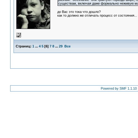
существам, включая даже формально неживую ма
до Вас это тока что дошло?
как то должно же отличать процесс от состояния...
Страниц:
1
...
4
5
[
6
]
7
8
...
29
Все
Powered by SMF 1.1.10