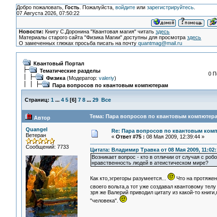
Добро пожаловать,
Гость
. Пожалуйста,
войдите
или
зарегистрируйтесь
.
07 Августа 2026, 07:50:22
Новости:
Книгу С.Доронина "Квантовая магия" читать
здесь
Материалы старого сайта "Физика Магии" доступны для просмотра
здесь
О замеченных глюках просьба писать на почту
quantmag@mail.ru
Квантовый Портал
Тематические разделы
0 П
Физика
(Модератор:
valeriy
)
Пара вопросов по квантовым компютерам
Страниц:
1
...
4
5
[
6
]
7
8
...
29
Все
Тема: Пара вопросов по квантовым компютера
Автор
Quangel
Re: Пара вопросов по квантовым ком
Ветеран
«
Ответ #75 :
08 Мая 2009, 12:39:44 »
Сообщений: 7733
Цитата: Владимир Травка от 08 Мая 2009, 11:02:
Возникает вопрос - кто в отличии от случая с ро
нравственность людей в атеистическом мире?
Как кто,эгрегоры разумеется...
Что на протяжен
своего вольта,а тот уже создавал квантовому тел
зря же Валерий приводил цитату из какой-то книги
"человека".