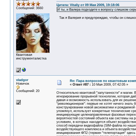
Цитата: Vitaliy от 09 Мая 2009, 19:18:06
Сообщений: 3660
И ты, и Валера подходите к вопросу слишком серь
Так я Валерия и предупреждаю, чтобы он слишком
Квантовая
инструменталистка
vladgor
Re: Пара вопросов по квантовым ком
Новичок
«
Ответ #87 :
10 Мая 2009, 07:42:05 »
Сообщений: 20
Относительно квантовой "запутанности" и магии.
игнорирование прорывной технологии, которая даё
давая и возможность использовать для их решени
"революционеров": первые не хотят ничего знать б
конструировании новой аксиоматики и рождаемой её
упомянул, использует конкретные технические ср
инициирующие целенаправленные фазовые переход
вероятностей состояний объекта как системы на р
условиях, в которых находится объект воздействия
способ передачи видеофайла (SIM-файла по нашей
воздействующего комплекса и объекта воздействия
инициирования ФП2 (термин "телепортация" здесь 