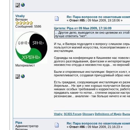
Vitaliy
Re: Пара вопросов по квантовым ком
Ветеран
«
Ответ #85 :
09 Мая 2009, 19:18:06 »
Сообщений: 5586
Цитата: Pipa от 09 Мая 2009, 17:16:09
... Другое дело, выводится ли оно целиком из это
лучше ответить "нет".
И ты, и Валера подходите к вопросу слишком серь
пользуется магией искусства, психопрактиками и 
инсталляции.
Однажды на конференции в Кишиневе нас повели к
долгого разглядывания, фантазии и интерпретации.
неизвестно откуда и неизвестно куда... но верхний б
Материалист
Были и откровенные инсталляции: берется холст, н
прилепливается, создавая причудливый образ неиз
Есть граждане, сооружающие инсталляции из разных
Апрельки... Не зря у нее хорошо получается бисер
никаких особых требований к корректности, работ
придавать какие-то нотки... степени окраски настр
резонансам... аналогии - так больше ничего и не на
Vitaliy:
SCIES Forum
Glossary
Definitions of Magic
Высш
Pipa
Re: Пара вопросов по квантовым ком
Администратор
«
Ответ #86 :
09 Мая 2009, 21:16:23 »
Ветеран