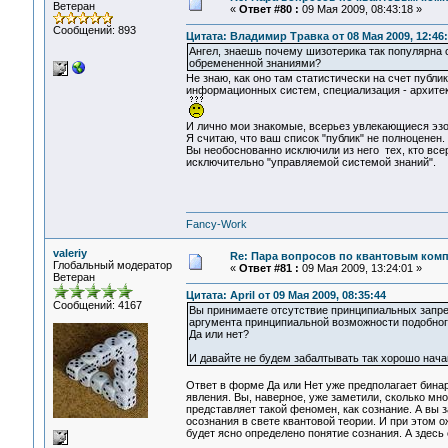
Ветеран
«
Ответ #80 :
09 Мая 2009, 08:43:18 »
Сообщений: 893
Цитата: Владимир Травка от 08 Мая 2009, 12:46
Ангел, знаешь почему шизотерика так популярна с
обремененной знаниями?
Не знаю, как оно там статистически на счет публи
информационных систем, специализация - архитек
И лично мои знакомые, всерьез увлекающиеся эзо
Я считаю, что ваш список "публик" не полноценен.
Вы необоснованно исключили из него тех, кто всер
исключительно "управляемой системой знаний".
Fancy-Work
valeriy
Re: Пара вопросов по квантовым ком
Глобальный модератор
«
Ответ #81 :
09 Мая 2009, 13:24:01 »
Ветеран
Цитата: April от 09 Мая 2009, 08:35:44
Сообщений: 4167
Вы принимаете отсутствие принципиальных запре
аргумента принципиальной возможности подобног
Да или нет?
И давайте не будем забалтывать так хорошо нача
Ответ в форме Да или Нет уже предполагает бинарн
явления. Вы, наверное, уже заметили, сколько мно
представляет такой феномен, как сознание. А вы
осознания в свете квантовой теории. И при этом ож
будет ясно определено понятие сознания. А здесь