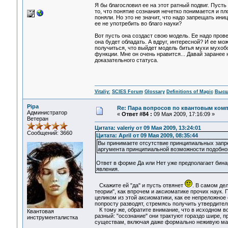
Я бы благословил ее на этот ратный подвиг. Пуст
то, что понятие сознания нечетко понимается и пл
поняли. Но это не значит, что надо запрещать ини
ее не употребить во благо науки?
Вот пусть она создаст свою модель. Ее надо про
она будет обладать. А вдруг, интересной? И ее м
получиться, что выйдет модель битья мухи мухо
функции. Мне он очень нравится... Давай заранее 
доказательного статуса.
Vitaliy:
SCIES Forum
Glossary
Definitions of Magic
Высш
Pipa
Re: Пара вопросов по квантовым ком
Администратор
«
Ответ #84 :
09 Мая 2009, 17:16:09 »
Ветеран
Цитата: valeriy от 09 Мая 2009, 13:24:01
Сообщений: 3660
Цитата: April от 09 Мая 2009, 08:35:44
Вы принимаете отсутствие принципиальных запре
аргумента принципиальной возможности подобног
Ответ в форме Да или Нет уже предполагает бинар
явления.
Скажите ей "да" и пусть отвянет
. В самом де
теории", как впрочем и аксиоматике прочих наук. 
целиком из этой аксиоматики, как ее непреложное 
попросту разводят, стремясь получить утвердител
К тому же, обратите внимание, что в исходном во
Квантовая
разный: "осознание" они трактуют гораздо шире,
инструменталистка
существам, включая даже формально неживую 