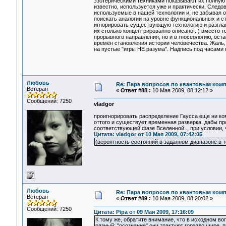
эзотерическими техниками показывают их полную 
известно, используется уже и практически. Следо
используемые в нашей технологии и, не забывая о
поискать аналогии на уровне функциональных и с
игнорировать существующую технологию и разглаг
их столько концентрированно описано!..) вместо т
прорывного направления, но и в гносеологию, ост
времён становления истории человечества. Жаль, 
на пустые "игры НЕ разума". Надпись под часами н
Любовь
Re: Пара вопросов по квантовым ком
Ветеран
«
Ответ #88 :
10 Мая 2009, 08:12:12 »
Сообщений: 7250
vladgor
проигнорировать распределение Гаусса еще ни ком
оттого и существует временная разверка, дабы про
соответствующей фазе Вселенной... при условии, 
Цитата: vladgor от 10 Мая 2009, 07:42:05
(вероятность состояний в заданном диапазоне в т
Любовь
Re: Пара вопросов по квантовым ком
Ветеран
«
Ответ #89 :
10 Мая 2009, 08:20:02 »
Сообщений: 7250
Цитата: Pipa от 09 Мая 2009, 17:16:09
К тому же, обратите внимание, что в исходном во
разный: "осознание" они трактуют гораздо шире,