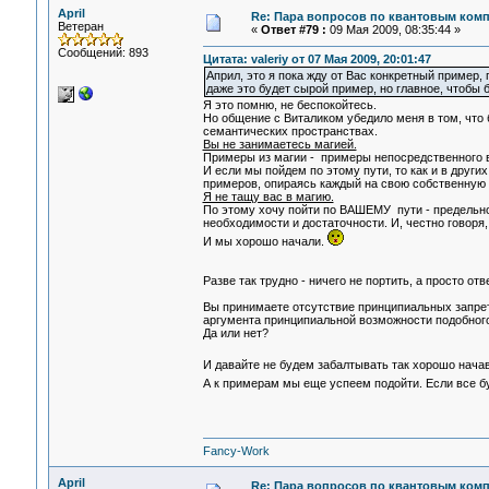
April
Re: Пара вопросов по квантовым ком
Ветеран
«
Ответ #79 :
09 Мая 2009, 08:35:44 »
Сообщений: 893
Цитата: valeriy от 07 Мая 2009, 20:01:47
Април, это я пока жду от Вас конкретный пример
даже это будет сырой пример, но главное, чтобы 
Я это помню, не беспокойтесь.
Но общение с Виталиком убедило меня в том, что 
семантических пространствах.
Вы не занимаетесь магией.
Примеры из магии - примеры непосредственного в
И если мы пойдем по этому пути, то как и в други
примеров, опираясь каждый на свою собственную 
Я не тащу вас в магию.
По этому хочу пойти по ВАШЕМУ пути - предельно
необходимости и достаточности. И, честно говоря
И мы хорошо начали.
Разве так трудно - ничего не портить, а просто отв
Вы принимаете отсутствие принципиальных запрет
аргумента принципиальной возможности подобног
Да или нет?
И давайте не будем забалтывать так хорошо нача
А к примерам мы еще успеем подойти. Если все 
Fancy-Work
April
Re: Пара вопросов по квантовым ком