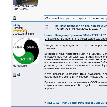
Сaementarius Civitas
Solis Aeterna
«Осенний Ангел прячется в дождях. В листве янтарн
Vitaliy
Re: Пара вопросов по квантовым ком
Ветеран
«
Ответ #78 :
08 Мая 2009, 13:29:23 »
Сообщений: 5586
Цитата: Владимир Травка от 08 Мая 2009, 11:02:
... Возникает вопрос - кто ... может запрограмми
Володя... не могу подумать, что ты этот вопрос за
трюизмы.
Во-первых, люди программируются социумом. Бог..
определенным обстоятельствам. В этом смысле, п
Совершенно верно, особенно если понимать эгрего
воспитания морали и этики совсем не нужны библей
деталях пусть разбираются историки религии. А у
Материалист
некоторыми замечаниями.
И это нисколько не зазорно, что он был списан с 
общественного сознания. И совсем не надо все - д
Провал строительства социализма в СССР произош
кодекса, принятого еще в 1961 году. Но этот моме
черного...
Vitaliy:
SCIES Forum
Glossary
Definitions of Magic
Высш