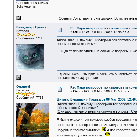
Сaementarius Civitas
Solis Aeterna
«Осенний Ангел прячется в дождях. В листве янтарн
Владимир Травка
Re: Пара вопросов по квантовым ком
Ветеран
«
Ответ #76 :
08 Мая 2009, 12:46:57 »
Сообщений: 1238
Ангел, знаешь почему шизотерика так популярна с
обремененной знаниями?
Они дают легкие ответы на сложные вопросы. Сказа
Однажы Чжуан-цзы приснилось, что он бегемот, л
порхающими над цветами.
Quangel
Re: Пара вопросов по квантовым ком
Ветеран
«
Ответ #77 :
08 Мая 2009, 12:59:57 »
Сообщений: 7733
Цитата: Владимир Травка от 08 Мая 2009, 12:46
Ангел, знаешь почему шизотерика так популярна с
обремененной знаниями?
Они дают легкие ответы на сложные вопросы. Сказа
Я бы не сказал,что к примеру разбор поведения 
пространстве,которое описал Зеланд,это "легкие 
на уровне "психосоматики".
А что касается "ка
явлений,доступных человеку.