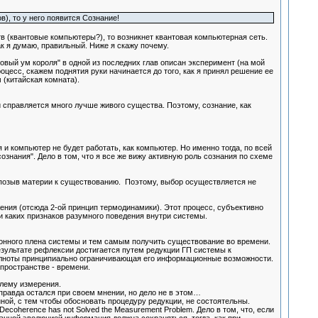
в), то у него появится Сознание!
в (квантовые компьютеры?), то возникнет квантовая компьютерная сеть.
ак я думаю, правильный. Ниже я скажу почему.
Новый ум короля" в одной из последних глав описан эксперимент (на мой
оцесс, скажем поднятия руки начинается до того, как я принял решение ее
 (китайская комната).
 справляется много лучше живого существа. Поэтому, сознание, как
и компьютер не будет работать, как компьютер. Но именно тогда, по всей
ознания". Дело в том, что я все же вижу активную роль сознания по схеме
 позыв материи к существованию. Поэтому, выбор осуществляется не
жения (отсюда 2-ой принцип термодинамики). Этот процесс, субъективно
и каких признаков разумного поведения внутри системы.
онного плена системы и тем самым получить существование во времени.
езультате рефлексии достигается путем редукции ГП системы к
полноты принципиально ограничивающая его информационные возможности.
 пространстве - времени.
блему измерения.
правда остался при своем мнении, но дело не в этом…
ной, с тем чтобы обосновать процедуру редукции, не состоятельны.
ecoherence has not Solved the Measurement Problem. Дело в том, что, если