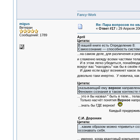
Fancy-Work
migus
Re: Пара вопросов по к
Ветеран
«
Ответ #17 :
29 Апреля 200
Сообщений: 1789
April
Цитата:
В вашей книге есть Определение 8:
Самосознание — способность системы
...на самом деле, для различения и ре
и слаженно между всеми частями тела
И в этом легко убедиться, понаблюда
вокруг вас "находясь" как бы в своём 
И даже если вдруг возникнет какое либ
довольно таки инертно. У новичка, к
Цитата:
указывающий ему
верное
направлени
Феномен сознания в таком контексте 
... это я бы назвал " быть в теле... т
Только насчёт понятия
Верное
напра
...знать бы ГДЕ верное!
Каждый придерживаетс
С.И. Доронин
Цитата:
..каким образом можно «привить» со
осознавать себя.
... именно, когда квантовый компьютер