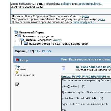
Добро пожаловать,
Гость
. Пожалуйста,
войдите
или
зарегистрируйтесь
.
08 Августа 2026, 05:11:32
Новости:
Книгу С.Доронина "Квантовая магия" читать
здесь
Материалы старого сайта "Физика Магии" доступны для просмотра
здесь
О замеченных глюках просьба писать на почту
quantmag@mail.ru
Квантовый Портал
Тематические разделы
Физика
(Модератор:
valeriy
)
Пара вопросов по квантовым компютерам
Страниц:
1
[
2
]
3
4
...
29
Все
Тема: Пара вопросов по квантовым
Автор
fbp
Re: Пара вопросов по к
Новичок
«
Ответ #15 :
28 Апреля 200
Сообщений: 12
Цитата: РЎ.Р�. Р”РѕСЂРѕРЅРёРЅ от 2
Матрица плотности первого кубита А 
ρ’А =∑i wi|i><i| (1)
Для второго кубита В после измерени
ρ’В = 1/wi TrA(Pi×I ρАВ Pi×I), (2)
здесь TrA- это частичный след по А.
fbp