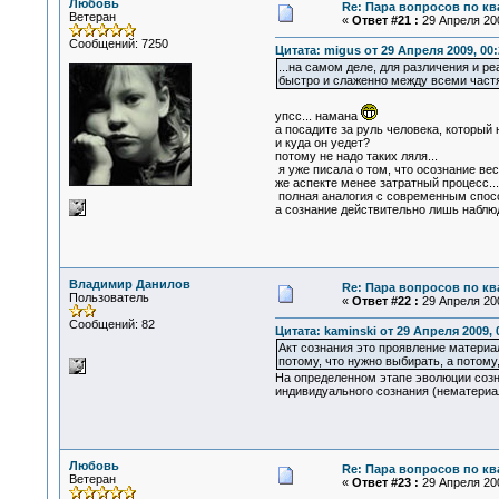
Любовь
Re: Пара вопросов по к
Ветеран
«
Ответ #21 :
29 Апреля 200
Сообщений: 7250
Цитата: migus от 29 Апреля 2009, 00:
...на самом деле, для различения и ре
быстро и слаженно между всеми частя
упсс... намана
а посадите за руль человека, который 
и куда он уедет?
потому не надо таких ляля...
я уже писала о том, что осознание ве
же аспекте менее затратный процесс...
полная аналогия с современным спосо
а сознание действительно лишь наблюд
Владимир Данилов
Re: Пара вопросов по к
Пользователь
«
Ответ #22 :
29 Апреля 200
Сообщений: 82
Цитата: kaminski от 29 Апреля 2009, 
Акт сознания это проявление матери
потому, что нужно выбирать, а потому
На определенном этапе эволюции созн
индивидуального сознания (нематериа
Любовь
Re: Пара вопросов по к
Ветеран
«
Ответ #23 :
29 Апреля 200