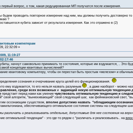
ш первый вопрос, о том, какая редуцированная МП получатся после измерения.
ы будем проводить повторное измерение над ним, мы должны получить достоверно то ж
имаю ?
ставшегося кубита зависит от результата измерения. Как это отражено в (2)
вантовым компютерам
9, 22:32:09 »
009, 11:19:27
02:17:46
 кубиты, начнут самовольно принимать те состояния, которые им вздумается, .. Это б
т самой концепции квантовых вычислений?
нание квантовому компьютеру, чтобы он перестал быть простым «железом» и обычным
пределения сознания и очерчивание круга целей его функционирования.
что ему вздумается, то его нельзя назвать разумным
, а даже наоборот - можно на
правление, среди всех возможных
и
задающий некую оптимальную тенденцию 
те
предстает перед нами как умение
чувствовать оптимальную тенденцию и следо
 свой алгоритм, "вынюхивающий" свой следующий шаг, как фейнмановский свет, "вы
угим осознающим существом,
вполне допустимо назвать "обладающим осознани
 гамильтониана, обеспечивающего оптимальное состояние системы на следующем шаг
ы различать и реализовывать отдельные, допустимые для нее состояния на верхн
ие оптимальной тенденции" - это где-то рядом с "различать и реализовывать.. на
верх