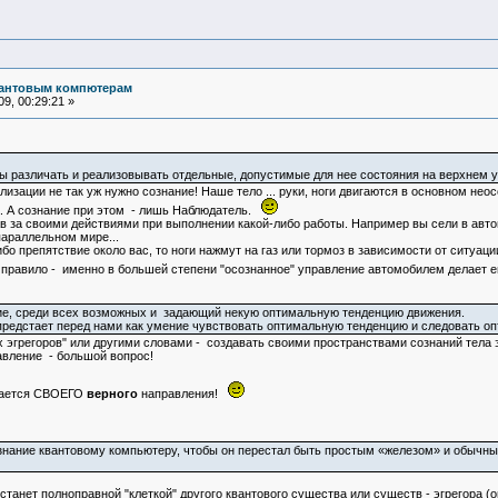
вантовым компютерам
9, 00:29:21 »
 различать и реализовывать отдельные, допустимые для нее состояния на верхнем у
ализации не так уж нужно сознание! Наше тело ... руки, ноги двигаются в основном не
. А сознание при этом - лишь Наблюдатель.
в за своими действиями при выполнении какой-либо работы. Например вы сели в авто
параллельном мире...
о препятствие около вас, то ноги нажмут на газ или тормоз в зависимости от ситуации
ак правило - именно в большей степени "осознанное" управление автомобилем делает
е, среди всех возможных и задающий некую оптимальную тенденцию движения.
предстает перед нами как умение чувствовать оптимальную тенденцию и следовать о
елах эгрегоров" или другими словами - создавать своими пространствами сознаний тела 
вление - большой вопрос!
я СВОЕГО
верного
направления!
знание квантовому компьютеру, чтобы он перестал быть простым «железом» и обычны
 станет полноправной "клеткой" другого квантового существа или существ - эгрегора (ов