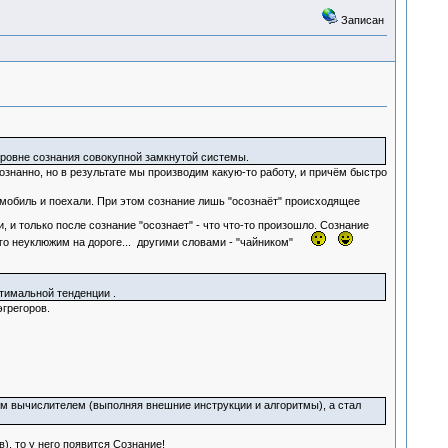
Записан
ровне сознания совокупной замкнутой системы.
осознанно, но в результате мы производим какую-то работу, и причём быстро
мобиль и поехали. При этом сознание лишь "осознаёт" происходящее
, и только после сознание "осознает" - что что-то произошло. Сознание
 его неуклюжим на дороге... другими словами - "чайником"
птимальной тенденции .
эгрегоров.
м вычислителем (выполняя внешние инструкции и алгоритмы), а стал
), то у него появится Сознание!