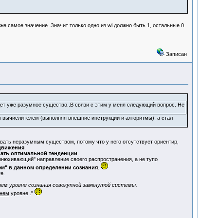
е самое значение. Значит только одно из wi должно быть 1, остальные 0.
Записан
удет уже разумное существо..В связи с этим у меня следующий вопрос. Не
 вычислителем (выполняя внешние инструкции и алгоритмы), а стал
звать неразумным существом, потому что у него отсутствует ориентир,
движения
.
вать оптимальной тенденции
.
нюхивающий" направление своего распространения, а не тупо
ем"
в данном определении сознания
.
е.
ем уровне сознания совокупной замкнутой системы.
нем
уровне.."