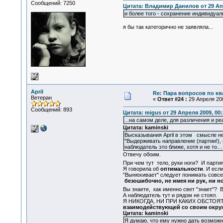
Сообщений: 7250
Цитата: Владимир Данилов от 29 Апр
и более того - сохранение индивидуа
я бы так категорично не заявляла...
April
Re: Пара вопросов по к
Ветеран
«
Ответ #24 :
29 Апреля 200
Сообщений: 893
Цитата: migus от 29 Апреля 2009, 00:
...на самом деле, для различения и ре
Цитата: kaminski
Высказывания April в этом смысле н
"Выдерживать направление (партии!),
наблюдатель это ближе, хотя и не то…
Отвечу обоим.
При чем тут тело, руки ноги? И парти
Я говорила об
оптимальности
. И есл
"Вынюхивает" следует понимать совсем 
безошибочно, не имея ни рук, ни но
Вы знаете, как именно свет "знает"? 
А наблюдатель тут и рядом не стоял.
Я НИКОГДА, НИ ПРИ КАКИХ ОБСТОЯТЕЛ
взаимодействующей со своим окру
Цитата: kaminski
Я думаю, что ему нужно дать возможн