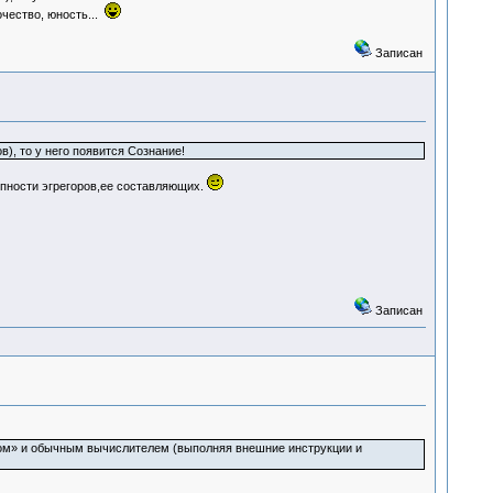
чество, юность...
Записан
в), то у него появится Сознание!
купности эгрегоров,ее составляющих.
Записан
зом» и обычным вычислителем (выполняя внешние инструкции и