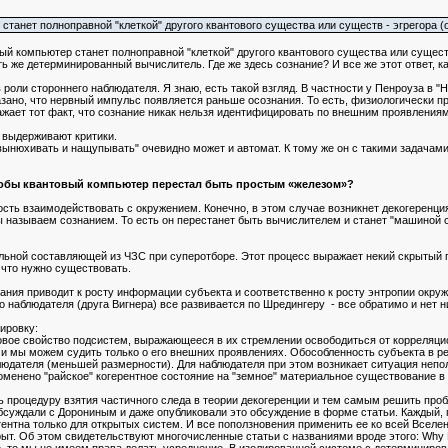
 станет полноправной "клеткой" другого квантового существа или существ - эгрегора (о
ый компьютер станет полноправной "клеткой" другого квантового существа или сущест
ть же детерминированный вычислитель. Где же здесь сознание? И все же этот ответ, к
 роли стороннего наблюдателя. Я знаю, есть такой взгляд. В частности у Пенроуза в "
азано, что нервный импульс появляется раньше осознания. То есть, физиологически пр
ражает тот факт, что сознание никак нельзя идентифицировать по внешним проявлениям
 выдерживают критики.
вынюхивать и нащупывать" очевидно может и автомат. К тому же он с такими задачами
чтобы квантовый компьютер перестал быть простым «железом»?
сть взаимодействовать с окружением. Конечно, в этом случае возникнет декогеренция 
мы называем сознанием. То есть он перестанет быть вычислителем и станет "машиной с
льной составляющей из ЧЗС при суперотборе. Этот процесс выражает некий скрытый
 что нужно существовать.
нания приводит к росту информации субъекта и соответственно к росту энтропии окру
о наблюдателя (друга Вигнера) все развивается по Шредингеру - все обратимо и нет н
ировку:
вое свойство подсистем, выражающееся в их стремлении освободиться от корреляци
 и мы можем судить только о его внешних проявлениях. Обособленность субъекта в р
людателя (меньшей размерности). Для наблюдателя при этом возникает ситуация не
променено "райское" когерентное состояние на "земное" материальное существование в
ь процедуру взятия частичного следа в теории декогеренции и тем самым решить про
бсуждали с Дорониным и даже опубликовали это обсуждение в форме статьи. Каждый, 
тентна только для открытых систем. И все поползновения применить ее ко всей Вселен
рыт. Об этом свидетельствуют многочисленные статьи с названиями вроде этого: Why D