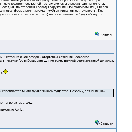
анной эволюцией информация должна сохраняться, тогда, как при
еля, являющегося составной частью системы в результате неполноты,
ь след МП по степеням свободы окружения. Но нужно помнить, что эта
кая новая форма релятивизма – субъективная относительность. Так
дельные его части (подсистемы) по всей видимости будут обладать
Записан
ом и которым были созданы стартовые сознания человеков...
к в песенке Аллы Борисовны... и не единственной реализованной до конца,
та
и справляется много лучше живого существа. Поэтому, сознание, как
очтение автоматам...
иманию April...
Записан