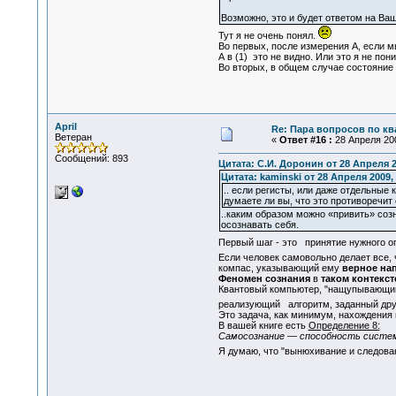
Возможно, это и будет ответом на Ва
Тут я не очень понял.
Во первых, после измерения А, если м
А в (1) это не видно. Или это я не пон
Во вторых, в общем случае состояние о
April
Re: Пара вопросов по к
Ветеран
«
Ответ #16 :
28 Апреля 200
Сообщений: 893
Цитата: С.И. Доронин от 28 Апреля 2
Цитата: kaminski от 28 Апреля 2009, 
.. если регисты, или даже отдельные
думаете ли вы, что это противоречи
..каким образом можно «привить» соз
осознавать себя.
Первый шаг - это принятие нужного о
Если человек самовольно делает все, 
компас, указывающий ему
верное на
Феномен сознания
в
таком контекс
Квантовый компьютер, "нащупывающий"
реализующий алгоритм, заданный др
Это задача, как минимум, нахождения
В вашей книге есть
Определение 8:
Самосознание — способность систем
Я думаю, что "вынюхивание и следован