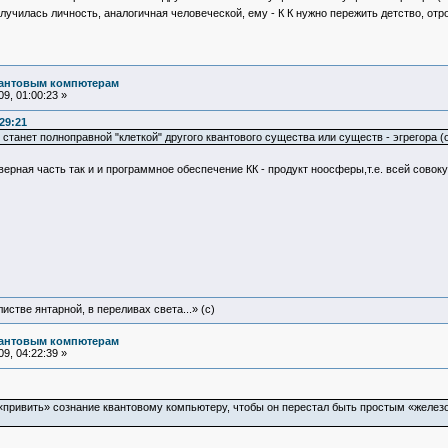
илась личность, аналогичная человеческой, ему - К К нужно пережить детство, отро
вантовым компютерам
9, 01:00:23 »
29:21
 станет полноправной "клеткой" другого квантового существа или существ - эгрегора (о
дверная часть так и и программное обеспечение КК - продукт ноосферы,т.е. всей сово
истве янтарной, в переливах света...» (c)
вантовым компютерам
9, 04:22:39 »
 «привить» сознание квантовому компьютеру, чтобы он перестал быть простым «желе