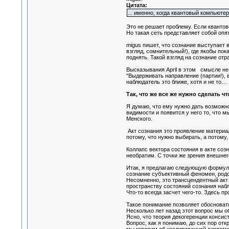
Цитата:
... именно, когда квантовый компьютер
Это не решает проблему. Если квантов
Но такая сеть представляет собой опя
migus пишет, что сознание выступает в
взгляд, сомнительный!), где якобы пок
поднять. Такой взгляд на сознание от
Высказывания April в этом смысле не
"Выдерживать направление (партии!), 
наблюдатель это ближе, хотя и не то…
Так, что же все же нужно сделать 
Я думаю, что ему нужно дать возможно
видимости и появится у него то, что 
Менского.
Акт сознания это проявление материа
потому, что нужно выбирать, а потому,
Коллапс вектора состояния в акте соз
необратим. С точки же зрения внешнег
Итак, я предлагаю следующую формул
сознание субъективный феномен, родо
Несомненно, это трансцендентный акт
пространству состояний сознания наб
Что-то всегда засчет чего-то. Здесь 
Такое понимание позволяет обосноват
Несколько лет назад этот вопрос мы о
Ясно, что теория декогеренции консис
Вопрос, как я понимаю, до сих пор отк