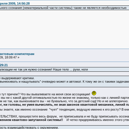
еля 2009, 14:56:28
льного сознания (нематериальной части системы) также не является необходимостью
вантовым компютерам
9, 18:09:47 »
29:21
ализации не так уж нужно сознание! Наше тело ... руки, ноги
е выдерживают критики.
 вынюхивать и нащупывать" очевидно может и автомат. К тому же он с такими задачам
я тут причем? Что вы вываливаете на меня свои ассоциации!
и вы ни с какой другой оптимальностью по жизни не знакомы, только как с линией парт
не так, как вынюхиваете вы - не буквально, что за детский сад! Но и не аллегорично.
г, ни головы, не умея вычислять, не зная законов квантовой механики, линий 
Вы знаете, как именно осознание "чует" тенденцию, ведущую именно к его росту? В к
ЬСТВАХ, прошерстите весь форум, не приписывала и не буду приписывать осознан
жением квантово-запутанной системы!!
И четко придерживаюсь именно этого утв
ость взаимодействовать с окружением.