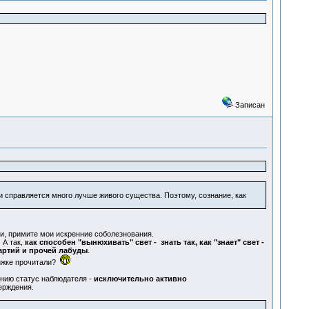
Записан
и справляется много лучше живого существа. Поэтому, сознание, как
ии, примите мои искренние соболезнования.
 А так,
как способен "вынюхивать" свет - знать так, как "знает" свет -
партий и прочей лабуды
.
нижке прочитали?
ию статус наблюдателя -
исключительно активно
ерждения.