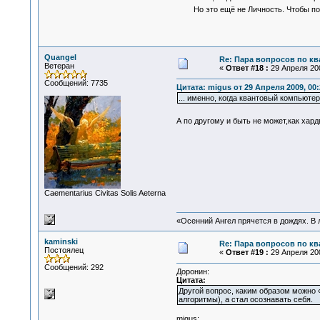
Но это ещё не Личность. Чтобы получ
Quangel
Re: Пара вопросов по к
Ветеран
«
Ответ #18 :
29 Апреля 200
Сообщений: 7735
Цитата: migus от 29 Апреля 2009, 00:
... именно, когда квантовый компьютер
А по другому и быть не может,как хар
Сaementarius Civitas Solis Aeterna
«Осенний Ангел прячется в дождях. В л
kaminski
Re: Пара вопросов по к
Постоялец
«
Ответ #19 :
29 Апреля 200
Сообщений: 292
Доронин:
Цитата:
Другой вопрос, каким образом можно
алгоритмы), а стал осознавать себя.
migus: