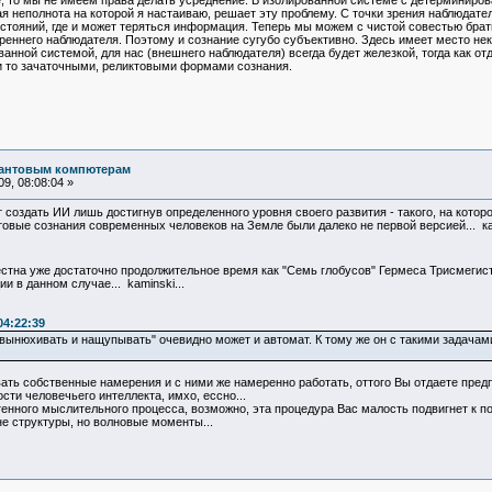
, то мы не имеем права делать усреднение. В изолированной системе с детерминиров
я неполнота на которой я настаиваю, решает эту проблему. С точки зрения наблюдат
стояний, где и может теряться информация. Теперь мы можем с чистой совестью брат
реннего наблюдателя. Поэтому и сознание сугубо субъективно. Здесь имеет место не
анной системой, для нас (внешнего наблюдателя) всегда будет железкой, тогда как от
и то зачаточными, реликтовыми формами сознания.
вантовым компютерам
9, 08:08:04 »
 создать ИИ лишь достигнув определенного уровня своего развития - такого, на котор
товые сознания современных человеков на Земле были далеко не первой версией... ка
естна уже достаточно продолжительное время как "Семь глобусов" Гермеса Трисмегис
и в данном случае... kaminski...
04:22:39
 вынюхивать и нащупывать" очевидно может и автомат. К тому же он с такими задачам
ать собственные намерения и с ними же намеренно работать, оттого Вы отдаете предп
ти человечьего интеллекта, имхо, ессно...
енного мыслительного процесса, возможно, эта процедура Вас малость подвигнет к пон
е структуры, но волновые моменты...