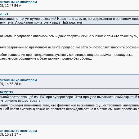
вантовым компютерам
9, 12:47:54 »
29:21
ализации не так уж нужно сознание! Наше тело ... руки, ноги двигаются в основном не
ми тела. А сознание при этом - лишь Наблюдатель.
ни когда не управлял автомобилем и даже теоритицски не знаком с тем что такое руль,
сьма затратный во временном аспекте процесс, но зато он позволяет заносить осозна
бом написания прог, когда используются уже готовые подпрограммы, процедуры...
ает, чтобы обращение к базе данных прошло без сбоев...
вантовым компютерам
9, 14:56:28 »
04:22:39
альной составляющей из ЧЗС при суперотборе. Этот процесс выражает некий скрытый
, что нужно существовать.
ания приходит понимание того, что физическое выживание (существование материаль
льной части системы) также не является необходимостью и в этом смысле проблема в
вантовым компютерам
9, 15:21:17 »