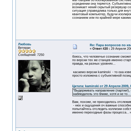
мы говорим об изолированной системе
усреднении она теряется. Субъективна
возникает некий скрытый резервуар со
ситуация справедлива только для внут
квантовый компьютер, будучи изолиров
сознанием или по крайней мере каким
Любовь
Re: Пара вопросов по к
Ветеран
«
Ответ #20 :
29 Апреля 200
Сообщений: 7250
боюсь, что человечье сознание сможет
по версии тех же станцев именно стар
правда, на разных уровнях...
касаемо версии kaminski - то она изв
просто изложена с субъективной позици
Цитата: kaminski от 29 Апреля 2009, 
"Выдерживать направление (партии!),
наблюдатель это ближе, хотя и не то…
Вам, похоже, не приходилось отслежив
- нюх и ощущения оч важные способнос
попытайтесь отследить коллизии собст
именно переходные фазы процесса... н