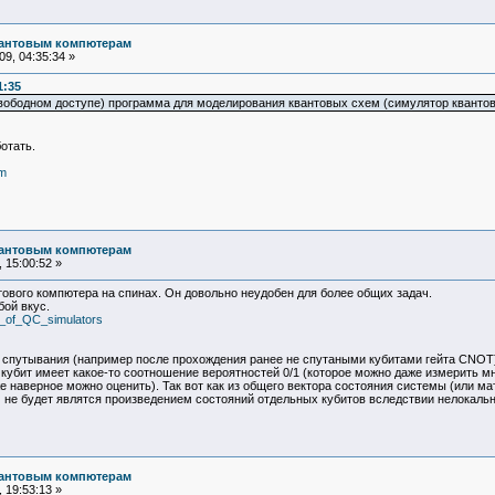
вантовым компютерам
9, 04:35:34 »
1:35
в свободном доступе) программа для моделирования квантовых схем (симулятор квантов
отать.
tm
вантовым компютерам
 15:00:52 »
ового компютера на спинах. Он довольно неудобен для более общих задач.
ой вкус.
st_of_QC_simulators
е спутывания (например после прохождения ранее не спутаными кубитами гейта CNOT)
кубит имеет какое-то соотношение вероятностей 0/1 (которое можно даже измерить м
е наверное можно оценить). Так вот как из общего вектора состояния системы (или м
м не будет являтся произведением состояний отдельных кубитов вследствии нелокаль
вантовым компютерам
 19:53:13 »