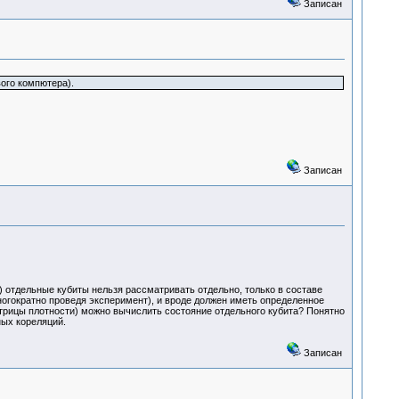
Записан
ого компютера).
Записан
 отдельные кубиты нельзя рассматривать отдельно, только в составе
ногократно проведя эксперимент), и вроде должен иметь определенное
атрицы плотности) можно вычислить состояние отдельного кубита? Понятно
ных кореляций.
Записан