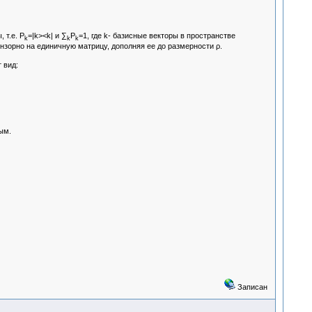
 т.е. P
=|k><k| и ∑
P
=1, где k- базисные векторы в пространстве
k
k
k
зорно на единичную матрицу, дополняя ее до размерности ρ.
 вид:
ым.
Записан