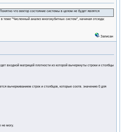
 Понятно что вектор состояние системы в целом не будет являтся
 в теме "Численный анализ многокубитных систем", начиная отсюда:
Записан
удет входной матрицей плотности из которой вычеркнуты строки и столбцы
ется вычеркиванием строк и столбцов, которые соотв. значению 0 для
 не могу.