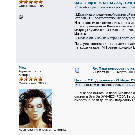
Цитата: fbp от 20 Марта 2009, 11:30:1
Сообщений: 795
Спасибо, прочитал, и вроде кое-что п
1.Если над определенной системой мы
столбцы НЕ соответсвующие результа
Нет, простым вычеркиванием строк и с
Если в приведенном Вами примере в и
матрицы сумма b2 и d4 меньше 1, знач
Цитата:
2.Можно ли, и как из матрицы плотнос
Пипа уже ответила, что это можно сде
т.е. когда квадрат МП равен исходной 
Pipa
Re: Пара вопросов по к
Администратор
«
Ответ #7 :
21 Марта 2009,
Ветеран
Цитата: С.И. Доронин от 21 Марта 200
Сообщений: 3660
Нет, простым вычеркиванием строк и 
Я сначала хотела на первый вопрос от
системы был бы ЗАФИКСИРОВАН в состоя
бывает? И если да, то как подходить к
Квантовая инструменталистка