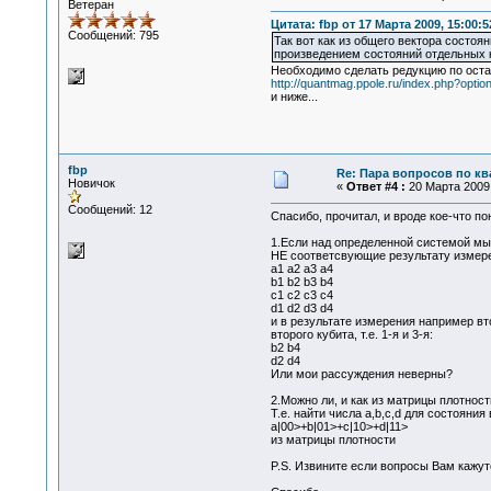
Ветеран
Цитата: fbp от 17 Марта 2009, 15:00:5
Сообщений: 795
Так вот как из общего вектора состо
произведением состояний отдельных 
Необходимо сделать редукцию по остал
http://quantmag.ppole.ru/index.php?op
и ниже...
fbp
Re: Пара вопросов по к
Новичок
«
Ответ #4 :
20 Марта 2009,
Сообщений: 12
Спасибо, прочитал, и вроде кое-что по
1.Если над определенной системой мы 
НЕ соответсвующие результату измере
a1 a2 a3 a4
b1 b2 b3 b4
c1 c2 c3 c4
d1 d2 d3 d4
и в результате измерения например вт
второго кубита, т.е. 1-я и 3-я:
b2 b4
d2 d4
Или мои рассуждения неверны?
2.Можно ли, и как из матрицы плотност
Т.е. найти числа a,b,c,d для состояния
a|00>+b|01>+c|10>+d|11>
из матрицы плотности
P.S. Извините если вопросы Вам кажут