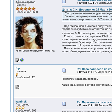
Администратор
«
Ответ #10 :
24 Марта 2009
Ветеран
Цитата: С.И. Доронин от 24 Марта 200
Сообщений: 3660
Смотря что понимать под «фиксацией»
В качестве примера можно привести с
измерения с вероятностью 0.7 может 
Под фиксацией я имела в виду такое з
формально кубитом он остается, но эн
в позиции 0. Вот и получится, что его
Если это описать в терминах ПМР, то 
этом случае, на мой взляд, его можно
ним протоны "чувствуют" его положение
невозможно. Но при описании энергии 
Пока я это все писала, успела сообра
Квантовая инструменталистка
может быть удален из рассмотрения, а
fbp
Re: Пара вопросов по к
Новичок
«
Ответ #11 :
27 Апреля 200
Сообщений: 12
Продолжу задавать вопросы.
Какие еще, кроме вектора состояния,
kaminski
Re: Пара вопросов по к
Постоялец
«
Ответ #12 :
28 Апреля 200
Сообщений: 292