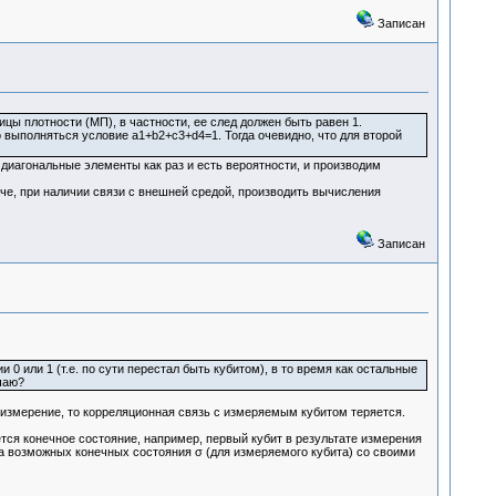
Записан
цы плотности (МП), в частности, ее след должен быть равен 1.
выполняться условие а1+b2+с3+d4=1. Тогда очевидно, что для второй
 диагональные элементы как раз и есть вероятности, и производим
аче, при наличии связи с внешней средой, производить вычисления
Записан
 или 1 (т.е. по сути перестал быть кубитом), в то время как остальные
чаю?
 измерение, то корреляционная связь с измеряемым кубитом теряется.
ется конечное состояние, например, первый кубит в результате измерения
ва возможных конечных состояния σ (для измеряемого кубита) со своими