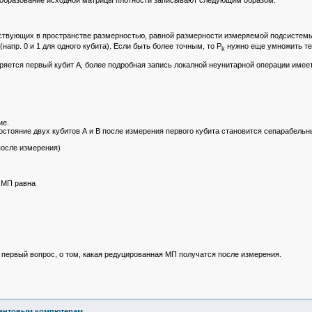
ствующих в пространстве размерностью, равной размерности измеряемой подсистемы,
апр. 0 и 1 для одного кубита). Если быть более точным, то P
нужно еще умножить тен
k
ряется первый кубит А, более подробная запись локалной неунитарной операции имеет
ие.
остояние двух кубитов А и В после измерения первого кубита становится сепарабельн
после измерения)
я МП равна
 первый вопрос, о том, какая редуцированная МП получатся после измерения.
вантовым компютерам