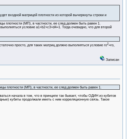
удет входной матрицей плотности из которой вычеркнуты строки и
ы плотности (МП), в частности, ее след должен быть равен 1.
ыполняться условие а1+b2+с3+d4=1. Тогда очевидно, что для второй
2
статочно просто, для таких матриц должно выполняться условие ro
=ro,
Записан
цы плотности (МП), в частности, ее след должен быть равен 1.
ваться начала в том, что в принципе так бывает, чтобы ОДИН из кубитов
одные) кубиты продолжали иметь с ним корреляционную связь. Такое