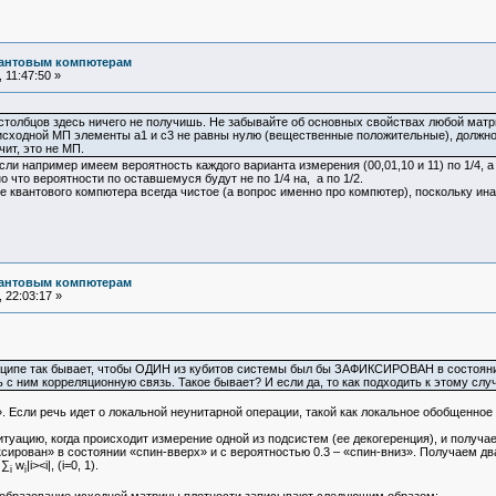
вантовым компютерам
 11:47:50 »
столбцов здесь ничего не получишь. Не забывайте об основных свойствах любой матри
сходной МП элементы а1 и с3 не равны нулю (вещественные положительные), должно 
ит, это не МП.
ли например имеем вероятность каждого варианта измерения (00,01,10 и 11) по 1/4, а
о что вероятности по оставшемуся будут не по 1/4 на, а по 1/2.
ие квантового компютера всегда чистое (а вопрос именно про компютер), поскольку ин
вантовым компютерам
 22:03:17 »
нципе так бывает, чтобы ОДИН из кубитов системы был бы ЗАФИКСИРОВАН в состоянии 0
 с ним корреляционную связь. Такое бывает? И если да, то как подходить к этому слу
 Если речь идет о локальной неунитарной операции, такой как локальное обобщенное
туацию, когда происходит измерение одной из подсистем (ее декогеренция), и получа
сирован» в состоянии «спин-вверх» и с вероятностью 0.3 – «спин-вниз». Получаем д
 ∑
w
|i><i|, (i=0, 1).
i
i
еобразование исходной матрицы плотности записывают следующим образом: