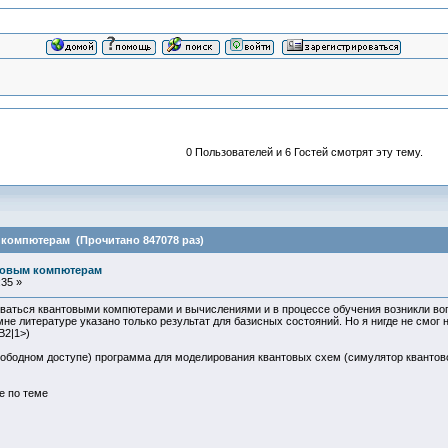
0 Пользователей и 6 Гостей смотрят эту тему.
 компютерам (Прочитано 847078 раз)
товым компютерам
35 »
ваться квантовыми компютерами и вычислениями и в процессе обучения возникли вопр
мне литературе указано только результат для базисных состояний. Но я нигде не смог
B2|1>)
 свободном доступе) программа для моделирования квантовых схем (симулятор квантово
е по теме