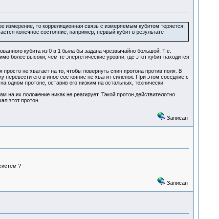
ое измерение, то корреляционная связь с измеряемым кубитом теряется.
ается конечное состояние, например, первый кубит в результате
анного кубита из 0 в 1 была бы задана чрезвычайно большой. Т.е.
мо более высоки, чем те энергетические уровни, где этот кубит находится
росто не хватает на то, чтобы повернуть спин протона против поля. В
у перевести его в иное состояние не хватит силенок. При этом соседние с
о на одном протоне, оставив его низким на остальных, технически
м на их положение никак не реагирует. Такой протон действителотно
ал этот протон.
Записан
систем ?
Записан