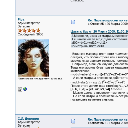
Спасибо.
Pipa
Re: Пара вопросов по к
Администратор
«
Ответ #5 :
20 Марта 2009,
Ветеран
Цитата: fbp от 20 Марта 2009, 11:30:1
Сообщений: 3660
2.Можно ли, и как из матрицы плотнос
Т.е. найти числа a,b,c,d для состояния
a|00>+b|01>+c|10>+d|11>
из матрицы плотности
Если это матрица плотности
чистого
следует, что любая строка или столб
модуль стал равным единице, поскольк
Например, в вашем случае для состояни
Тогда его модуль будет равен квадрат
комплексная:
modul=abs(v) = sqrt(v1*v1'+v2*v2'+v3*
А если матрица плотности действител
Квантовая инструменталистка
2
2
2
2
modul=abs(v) = sqrt(v1
+v2
+v3
+v4
)
После этого делим наш столбец [v1, v2
[a, b, c, d] = [v1, v2, v3, v4] / modul
Можно сделать проверку - вычислить ма
Но если матрица плотности имеет ран
постановке не имеет смысла.
С.И. Доронин
Re: Пара вопросов по к
Администратор
«
Ответ #6 :
21 Марта 2009,
Ветеран