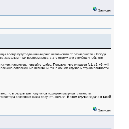
Записан
атрицы всегда будет единичный ранг, независимо от размерности. Отсюда
 за малым - так пронормировать эту строку или столбец, чтобы его
нее, например, первый столбец. Положим, что он равен [v1, v2, v3, v4].
мплексно-сопряженные величины, т.к. в общем случае матрица плотности -
ильно, то в результате получится исходная матрица плотности.
ого вектора состояния никак получить нельзя. В этом случае задача в такой
Записан