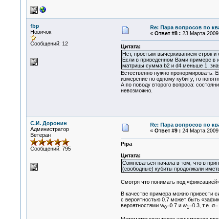
fbp
Re: Пара вопросов по к
Новичок
«
Ответ #8 :
23 Марта 2009,
Сообщений: 12
Цитата:
Нет, простым вычеркиванием строк и 
Если в приведенном Вами примере в и
матрицы сумма b2 и d4 меньше 1, знач
Естественно нужно пронормировать. Ес
измерение по одному кубиту, то понятн
А по поводу второго вопроса: состоян
невозможно.
С.И. Доронин
Re: Пара вопросов по к
Администратор
«
Ответ #9 :
24 Марта 2009,
Ветеран
Pipa
Сообщений: 795
Цитата:
Сомневаться начала в том, что в при
(свободные) кубиты продолжали иметь
Смотря что понимать под «фиксацией».
В качестве примера можно привести си
с вероятностью 0.7 может быть «зафик
вероятностями w
=0.7 и w
=0.3, т.е. σ=
0
1
Математически такое неунитарное пр