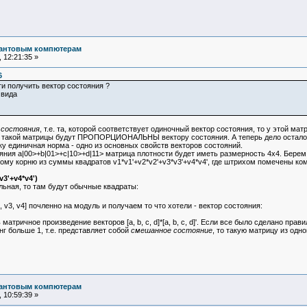
вантовым компютерам
 12:21:35 »
6
ти получить вектор состояния ?
 вида
 состояния
, т.е. та, которой соответствует одиночный вектор состояния, то у этой м
ец такой матрицы будут ПРОПОРЦИОНАЛЬНЫ вектору состояния. А теперь дело осталось
у единичная норма - одно из основных свойств векторов состояний.
я a|00>+b|01>+c|10>+d|11> матрица плотности будет иметь размерность 4х4. Берем из 
ному корню из суммы квадратов v1*v1'+v2*v2'+v3*v3'+v4*v4', где штрихом помечены ко
v3'+v4*v4')
ьная, то там будут обычные квадраты:
, v3, v4] почленно на модуль и получаем то что хотели - вектор состояния:
тричное произведение векторов [a, b, c, d]*[a, b, c, d]'. Если все было сделано прав
г больше 1, т.е. представляет собой
смешанное состояние
, то такую матрицу из одн
вантовым компютерам
 10:59:39 »