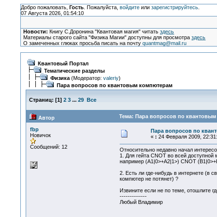
Добро пожаловать,
Гость
. Пожалуйста,
войдите
или
зарегистрируйтесь
.
07 Августа 2026, 01:54:10
Новости:
Книгу С.Доронина "Квантовая магия" читать
здесь
Материалы старого сайта "Физика Магии" доступны для просмотра
здесь
О замеченных глюках просьба писать на почту
quantmag@mail.ru
Квантовый Портал
Тематические разделы
Физика
(Модератор:
valeriy
)
Пара вопросов по квантовым компютерам
Страниц:
[
1
]
2
3
...
29
Все
Тема: Пара вопросов по квантовым
Автор
fbp
Пара вопросов по кван
Новичок
«
:
24 Февраля 2009, 22:31:
Сообщений: 12
Относительно недавно начал интересо
1. Для гейта CNOT во всей доступной 
например (А1|0>+A2|1>) CNOT (B1|0>+
2. Есть ли где-нибудь в интернете (в
компютер не потянет) ?
Извините если не по теме, отошлите гд
--------------
Любый Владимир