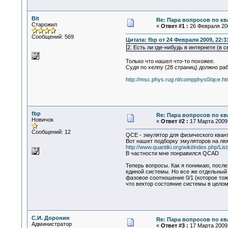
Bit
Re: Пара вопросов по к
Старожил
«
Ответ #1 :
26 Февраля 200
Сообщений: 569
Цитата: fbp от 24 Февраля 2009, 22:3
2. Есть ли где-нибудь в интернете (
Только что нашел что-то похожее.
Судя по хелпу (28 страниц) должно раб
http://msc.phys.rug.nl/compphys0/qce.h
fbp
Re: Пара вопросов по к
Новичок
«
Ответ #2 :
17 Марта 2009,
Сообщений: 12
QCE - эмулятор для физического квант
Вот нашет подборку эмуляторов на люб
http://www.quantiki.org/wiki/index.php/Li
В частности мне понравился QCAD
Теперь вопросы. Как я понимаю, посл
единой системы. Но все же отдельный 
фазовое соотношение 0/1 (которое тож
что вектор состояние системы в цело
С.И. Доронин
Re: Пара вопросов по к
Администратор
«
Ответ #3 :
17 Марта 2009,