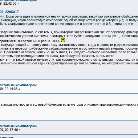
, 22:42:06 »
9, 22:03:17
. Если речь идет о локальной неунитарной операции, такой как локальное обобщенн
итуацию, когда происходит измерение одной из подсистем (ее декогеренция), и получ
быть «зафиксирован» в состоянии «спин-вверх» и с вероятностью 0.3 – «спин-вниз».
адание гамильтониана системы, при котором энергетическая "цена" перевода фиксиров
ергетические уровни системы, в которых этот кубит находится в позиции 1, несоизмери
 вероятность в состоянии 0 равна 100%
.
ситуация подобна такому сильному магнитному полю, когда мощности радиоизлучения п
 считать в первом приближении зафиксированным в состоянии низкой энергии, поскольк
. Практически такого, конечно, не бывает, т.к. создать сильное магнитное поле тольк
системы при помощи гамильтониана, такой случай заказать очень легко.
зить, что такой протон нельзя считать корорелирующим с остальными, поскольку он са
 магнитное поле его соседей скорректировано до той величины, на которую его уменьш
вантовым компютерам
9, 22:14:36 »
 матрицы плотности и волновой функции есть методы описания квантовомеханических 
вантовым компютерам
9, 02:17:46 »