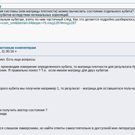
2
яния системы (или матрицы плотности) можно вычислить состояние отдельного кубита?
кубитов вследствии нелокальных кореляций.
ьным кубитам, взять по ним частичный след. Как это делается подробно разбиралось
tion=com_smf&Itemid=34&topic=76.msg1287#msg1287
вантовым компютерам
 11:30:16 »
нял. Есть еще вопросы:
производим измерение определенного кубита, то матрица плотности для результата б
ния. Я правильно понял ? Т.е. если имеем матрицу для двух кубитов
орого кубита мы получили например 1, то результат - матрица для оставшегося получа
и получить вектор состояния ?
 вида
ся слишком ламерскими, но найти ответы самостоятельно в доступной мне литературе