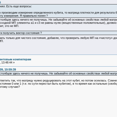
6
онял. Есть еще вопросы:
 производим измерение определенного кубита, то матрица плотности для результата б
ту измерения. Я правильно понял ?
толбцов здесь ничего не получишь. Не забывайте об основных свойствах любой матриц
сходной МП элементы а1 и с3 не равны нулю (вещественные положительные), должно в
ит, это не МП.
ти получить вектор состояния ?
лать только для чистого состояния, добавлю, что проверить любую МП на «чистоту» до
МП.
вантовым компютерам
 13:48:44 »
9, 10:59:39
столбцов здесь ничего не получишь. Не забывайте об основных свойствах любой матри
ветить так, что матрицу нужно редуцировать на этот кубит, но потом осеклась. Сомне
нии 0 или 1 (т.е. по сути перестал быть кубитом), в то время как остальные (своб
 этому случаю?