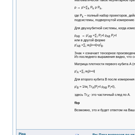
ρ → ρ’=∑
P
ρ P
,
k
k
k
где P
– полный набор проекторов, дей
k
подсистемы, подвергнутой измерению (н
Для двухкубитной системы, когда изме
ρ
→ ρ’
=∑
P
×I ρ
P
×I
АВ
АВ
i
i
АВ
i
или в другой форме
i
ρ’
=∑
w
|i><i|×ρ
.
АВ
i
i
B
Знак × означает тензорное произведен
Из последнего выражения видно, что с
Матрица плотности первого кубита А (
ρ’
=∑
w
|i><i|
А
i
i
Для второго кубита В после измерени
ρ’
= 1/w
Tr
(P
×I ρ
P
×I),
В
i
A
i
АВ
i
здесь Tr
- это частичный след по А.
A
fbp
Возможно, это и будет ответом на Ваш
Pipa
Re: Пара вопросов по к