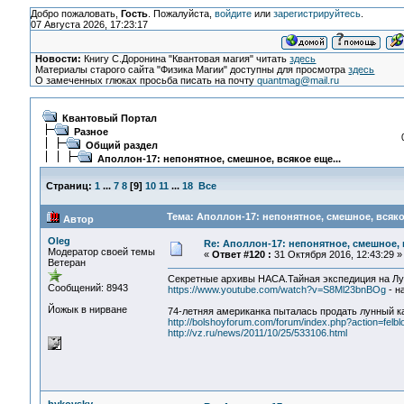
Добро пожаловать,
Гость
. Пожалуйста,
войдите
или
зарегистрируйтесь
.
07 Августа 2026, 17:23:17
Новости:
Книгу С.Доронина "Квантовая магия" читать
здесь
Материалы старого сайта "Физика Магии" доступны для просмотра
здесь
О замеченных глюках просьба писать на почту
quantmag@mail.ru
Квантовый Портал
Разное
Общий раздел
Аполлон-17: непонятное, смешное, всякое еще...
Страниц:
1
...
7
8
[
9
]
10
11
...
18
Все
Тема: Аполлон-17: непонятное, смешное, всякое
Автор
Oleg
Re: Аполлон-17: непонятное, смешное, в
Модератор своей темы
«
Ответ #120 :
31 Октября 2016, 12:43:29 »
Ветеран
Секретные архивы НАСА.Тайная экспедиция на Лун
Сообщений: 8943
https://www.youtube.com/watch?v=S8Ml23bnBOg
- н
Йожык в нирване
74-летняя американка пыталась продать лунный к
http://bolshoyforum.com/forum/index.php?action=felb
http://vz.ru/news/2011/10/25/533106.html