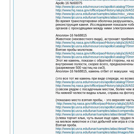
Apollo 16 №60075
http://www.lpi.usra.edu/resources/apollo/catalog/70
http://www.hq.nasa.gov/office/pao/History/alsj/a16/A
http://www.lpi.usra.edu/lunar/samples/atlas/misc_
http://www.lpi.usra.edu/lunar/samples/atlas/compendi
Во время транспортировки оболочка разрушилась,
реконструкция камня. Исследования показали «об
органов с проходящими между ними электрохими
Аполлон-16 №68815
Животное (неизвестного вида), астронавт приближ
http://www.hq.nasa.gov/office/pao/History/alsj/a16/
http://www.lpi.usra.edu/resources/apollo/catalog/70
Взятие пробы молотком.
http://www.hq.nasa.gov/office/pao/History/alsj/a16/
http://www.lpi.usra.edu/resources/apollo/catalog/70
Этот же камень, показан с обратной стороны, на к
внутренние полости, скорее всего, предназначены
(разрежение 500 частиц на см3).
Аполлон-16 №68815, камень отбит от макушки чер
(это все тот же камень при виде спереди, но возм
http://www.lpi.usra.edu/resources/apollo/catalog/70
http://www.hq.nasa.gov/office/pao/History/alsj/a16/
(совсем рядом с посадочным местом, более чем ве
На нижней челюсти видны клыки, справа на фотог
(показано место взятия пробы, - это верхняя част
http://www.hq.nasa.gov/office/pao/History/alsj/a16/
http://www.lpi.usra.edu/resources/apollo/catalog/70
http://www.lpi.usra.edu/lunar/samples/atlas/compendi
http://www.lpi.usra.edu/lunar/samples/atlas/detail/
(слева торчит клык, чуть выше еще один, трудно 
на мелкое животное и стал добычей или игра в ста
Взятая проба.
http://www.lpi.usra.edu/lunar/samples/atlas/detail/
http://www.lpi.usra.edu/lunar/samples/atlas/images/h