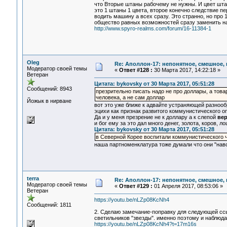
что Вторые штаны рабочему не нужны. И цвет штан
это 1 штаны 1 цвета, второе конечно следствие пе
водить машину а всех сразу. Это странно, но про 
общество равных возможностей сразу заменить на 
http://www.spyro-realms.com/forum/16-11384-1
Oleg
Re: Аполлон-17: непонятное, смешное, в
Модератор своей темы
«
Ответ #128 :
30 Марта 2017, 14:22:18 »
Ветеран
Цитата: bykovsky от 30 Марта 2017, 05:51:28
Сообщений: 8943
презрительно писать надо не про доллары, а това
человека, а не сам доллар
Йожык в нирване
вот это уже ближе к адвайте устраняющей разнооб
эцихи как признак развитого коммунистического о
Да и у меня презрение не к доллару а к слепой
вер
и бог ему за это дал много денег, золота, коров, л
Цитата: bykovsky от 30 Марта 2017, 05:51:28
в Северной Корее воспитали коммунистического ч
наша партноменклатура тоже думали что они "навс
terra
Re: Аполлон-17: непонятное, смешное, в
Модератор своей темы
«
Ответ #129 :
01 Апреля 2017, 08:53:06 »
Ветеран
https://youtu.be/nLZp08KcNh4
Сообщений: 1811
2. Сделаю замечание-поправку для следующей ссы
светильников "звезды". именно поэтому и наблю
https://youtu.be/nLZp08KcNh4?t=17m16s