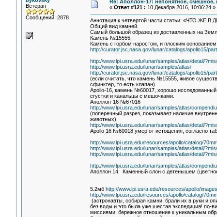
bykovsky
Re: Аполлон-17: непонятное, смешное, в
Ветеран
«
Ответ #121 :
10 Декабря 2016, 10:06:24 »
Сообщений: 2878
Аннотация к четвертой части статьи: «ЧТО 
Общий вид камней.
Самый большой образец из доставленных на Земл
Камень №15555
Камень с горбом наростом, и плоским основанием
http://curator.jsc.nasa.gov/lunar/catalogs/apollo15/par
http://www.lpi.usra.edu/lunar/samples/atlas/detail/
http://www.lpi.usra.edu/lunar/samples/atlas/
http://curator.jsc.nasa.gov/lunar/catalogs/apollo15/par
(если считать, что камень №15555, живое существо
сфинктер, то есть клапан)
Apollo-16, камень №60017, хорошо исследованный 
сгустки и канальцы с мешочками.
Аполлон-16 №67016
http://www.lpi.usra.edu/lunar/samples/atlas/compendi
(поперечный разрез, показывает наличие внутрен
животных)
http://www.lpi.usra.edu/lunar/samples/atlas/detail/
Apollo 16 №60018 умер от истощения, согласно таб
http://www.lpi.usra.edu/resources/apollo/catalog/70
http://www.lpi.usra.edu/lunar/samples/atlas/detail/
http://www.lpi.usra.edu/lunar/samples/atlas/detail/
http://www.lpi.usra.edu/lunar/samples/atlas/compendi
Аполлон 14. Каменный слон с детенышем (цветное
5.2мб
http://www.lpi.usra.edu/resources/apollo/images
http://www.lpi.usra.edu/resources/apollo/catalog/70
(астронавты, собирая камни, брали их в руки и оп
без воды и это была уже шестая экспедиция! по-
миссиями, бережное отношение к уникальным обра