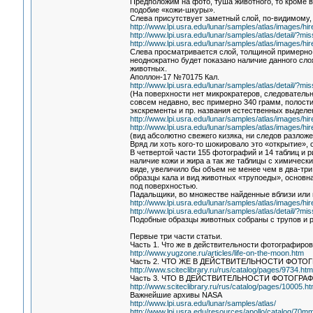
Предположим на фото, туша животного, то кроме в
подобие «кожи-шкуры».
Слева присутствует заметный слой, по-видимому, 
http://www.lpi.usra.edu/lunar/samples/atlas/images/h
http://www.lpi.usra.edu/lunar/samples/atlas/detail/
http://www.lpi.usra.edu/lunar/samples/atlas/images/h
Слева просматривается слой, толщиной примерно 
неоднократно будет показано наличие данного сл
животных.
Аполлон-17 №70175 Кал.
http://www.lpi.usra.edu/lunar/samples/atlas/detail/
(На поверхности нет микрократеров, следовательн
совсем недавно, вес примерно 340 грамм, полости
экскременты и пр. названия естественных выделе
http://www.lpi.usra.edu/lunar/samples/atlas/images/
http://www.lpi.usra.edu/lunar/samples/atlas/images/h
(вид абсолютно свежего кизяка, ни следов разлож
Вряд ли хоть кого-то шокировало это «открытие»,
В четвертой части 155 фотографий и 14 таблиц и
наличие кожи и жира а так же таблицы с химическ
виде, увеличило бы объем не менее чем в два-три
образцы кала и вид животных «трупоеды», основна
под поверхностью.
Падальщики, во множестве найденные вблизи или 
http://www.lpi.usra.edu/lunar/samples/atlas/images/h
http://www.lpi.usra.edu/lunar/samples/atlas/detail/
Подобные образцы животных собраны с трупов и 
Первые три части статьи.
Часть 1. Что же в действительности фотографиро
http://www.yugzone.ru/articles/life-on-the-moon.htm
Часть 2. ЧТО ЖЕ В ДЕЙСТВИТЕЛЬНОСТИ ФОТ
http://www.sciteclibrary.ru/rus/catalog/pages/9734.htm
Часть 3. ЧТО В ДЕЙСТВИТЕЛЬНОСТИ ФОТОГРА
http://www.sciteclibrary.ru/rus/catalog/pages/10005.ht
Важнейшие архивы NASA
http://www.lpi.usra.edu/lunar/samples/atlas/
http://www.lpi.usra.edu/resources/apollo/catalog/70mm