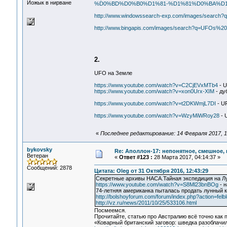
Йожык в нирване
%D0%BD%D0%B0%D1%81-%D1%81%D0%BA%D1
http://www.windowssearch-exp.com/images/sea
http://www.bingapis.com/images/search?q=UFOs
2.
UFO на Земле
https://www.youtube.com/watch?v=C2CjEVxMTb4
- U
https://www.youtube.com/watch?v=xon0Urx-XIM
- ду
https://www.youtube.com/watch?v=t2DKWmjL7DI
- U
https://www.youtube.com/watch?v=WzyMiWRoy28
- U
«
Последнее редактирование: 14 Февраля 2017, 1
bykovsky
Re: Аполлон-17: непонятное, смешное, в
Ветеран
«
Ответ #123 :
28 Марта 2017, 04:14:37 »
Сообщений: 2878
Цитата: Oleg от 31 Октября 2016, 12:43:29
Секретные архивы НАСА.Тайная экспедиция на Лу
https://www.youtube.com/watch?v=S8Ml23bnBOg
- 
74-летняя американка пыталась продать лунный 
http://bolshoyforum.com/forum/index.php?action=fel
http://vz.ru/news/2011/10/25/533106.html
Посмеемся.
Прочитайте, статью про Австралию всё точно как п
«Коварный британский заговор: шведка разоблачила