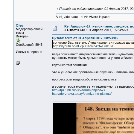
«
Последнее редактирование: 01 Апреля 2017, 09:
Audi, vide, tace - si vis vivere in pace.
Oleg
Re: Аполлон-17: непонятное, смешное, вся
Модератор своей
«
Ответ #130 :
01 Апреля 2017, 15:34:56 »
темы
Ветеран
Цитата: terra от 01 Апреля 2017, 08:53:06
согласно Вед, светило Луна находится гораздо дал
Сообщений: 8943
https://youtu.be/nLZp08KcNh4?t=17m16s
Йожык в нирване
веды описывают микрокосмические тела - ида=луна, 
сущность может быть дальше всех, а у кого и ближе
картинка там занятная
это ж ушельские орбитальные спутники - виманы или 
прогрессоры тогда особо и не скрывались
а воопче терра можно ветку отдельную тут разговор
http://tpz.9bb.ru/viewforum.php?id=3
http://derzhava.today/zemlya-ne-planeta/