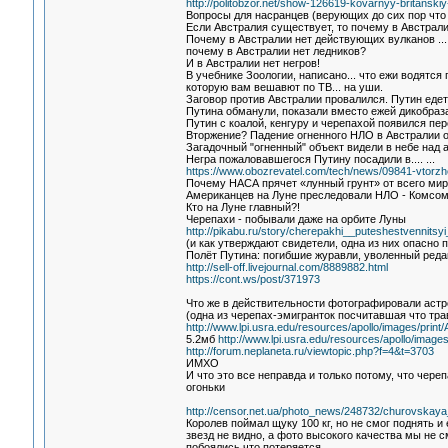
http://politobzor.net/show-126619-kovarnyy-britansk
Вопросы для насранцев (верующих до сих пор что
Если Австралия существует, то почему в Австрал
Почему в Австралии нет действующих вулканов ...
почему в Австралии нет ледников?
И в Австралии нет негров!
В учебнике Зоологии, написано... что ежи водятся 
которую вам вешавют по ТВ... на уши.
Заговор против Австралии провалился. Путин едет
Путина обманули, показали вместо ежей дикобраза
Путин с коалой, кенгуру и черепахой появился пер
Вторжение? Падение огненного НЛО в Австралии оз
Загадочный "огненный" объект видели в небе над 
Негра пожаловавшегося Путину посадили в.... ...
https://www.obozrevatel.com/tech/news/09841-vtorzhe
Почему НАСА прячет «лунный грунт» от всего мир
Американцев на Луне преследовали НЛО - Комсом
Кто на Луне главный?!
Черепахи - побывали даже на орбите Луны
http://pikabu.ru/story/cherepakhi__puteshestvennits
(и как утверждают свидетели, одна из них опасно
Полёт Путина: погибшие журавли, уволенный реда
http://sell-off.livejournal.com/8889882.html
https://cont.ws/post/371973
Что же в действительности фотографировали астр
(одна из черепах-эмигранток посчитавшая что тра
http://www.lpi.usra.edu/resources/apollo/images/print
5.2мб
http://www.lpi.usra.edu/resources/apollo/images
http://forum.neplaneta.ru/viewtopic.php?f=4&t=3703
ИМХО
И что это все неправда и только потому, что чер
огоньки
http://censor.net.ua/photo_news/248732/churovskaya
Королев поймал щуку 100 кг, но не смог поднять и е
звезд не видно, а фото высокого качества мы не с
побоялись что потеряется....