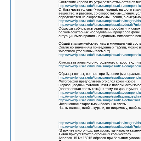
Состояние черепа изнутри резко отличается от вн
http://www.lpi.usra.edu/lunar/samples/atlas/compendi
Отбита часть головы (кусок черепа), на фото видн
вещество, а разовое, со скоростью мышления, ус
определяется не скоростью мышления, а смертью 
http://www.lpi.usra.edu/lunar/samples/atlas/images/h
http://www.lpi.usra.edu/lunar/samples/atlas/detail/
Образцы собирались разными способами, и совокуп
полномасштабных исследований процессов функцио
ситуации было правильно сравнить химсостав вен
Общий вид камней-животных и минеральный соста
Согласно значениям приведенных таблиц, можно в
животного (топливный элемент).
http://www.lpi.usra.edu/lunar/samples/atlas/compendi
Химсостав животного истощенного старостью, тита
http://www.lpi.usra.edu/lunar/samples/atlas/compendi
Образцы почвы, взятые при бурении (минеральны
http://www.lpi.usra.edu/lunar/samples/atlas/compendiu
Фотографии предполагаемого слоя кожи и жира.
Образец бедный титаном, взят с поверхности живот
(ороговевшая часть кожи), к тому же давно умерше
http://www.lpi.usra.edu/lunar/samples/atlas/compendi
http://www.lpi.usra.edu/lunar/samples/atlas/images/h
http://www.lpi.usra.edu/lunar/samples/atlas/detail/
Истощенная старостью и болезнью плоть.
Часть головы, слой шкуры и, по-видимому, слой ж
http://www.lpi.usra.edu/lunar/samples/atlas/images/h
http://www.lpi.usra.edu/lunar/samples/atlas/detail/
(В архиве много и др. ракурсов, где нарезка камн
Титан присутствует в огромных количествах.
Аполлон-15 № 15015 образец при большом увелич