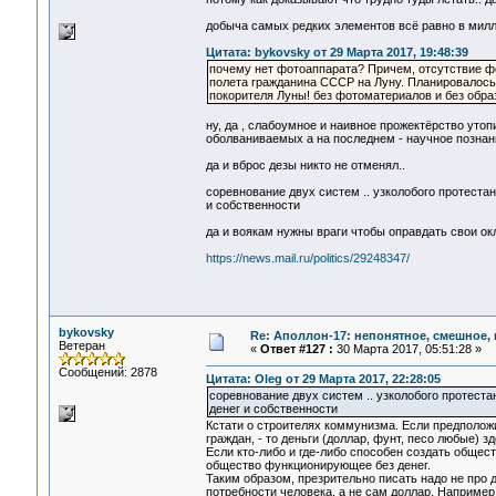
добыча самых редких элементов всё равно в милл
Цитата: bykovsky от 29 Марта 2017, 19:48:39
почему нет фотоаппарата? Причем, отсутствие фо
полета гражданина СССР на Луну. Планировалось 
покорителя Луны! без фотоматериалов и без образ
ну, да , слабоумное и наивное прожектёрство уто
оболваниваемых а на последнем - научное позна
да и вброс дезы никто не отменял..
соревнование двух систем .. узколобого протестан
и собственности
да и воякам нужны враги чтобы оправдать свои о
https://news.mail.ru/politics/29248347/
bykovsky
Re: Аполлон-17: непонятное, смешное, в
Ветеран
«
Ответ #127 :
30 Марта 2017, 05:51:28 »
Сообщений: 2878
Цитата: Oleg от 29 Марта 2017, 22:28:05
соревнование двух систем .. узколобого протеста
денег и собственности
Кстати о строителях коммунизма. Если предполож
граждан, - то деньги (доллар, фунт, песо любые) з
Если кто-либо и где-либо способен создать общес
общество функционирующее без денег.
Таким образом, презрительно писать надо не про д
потребности человека, а не сам доллар. Например