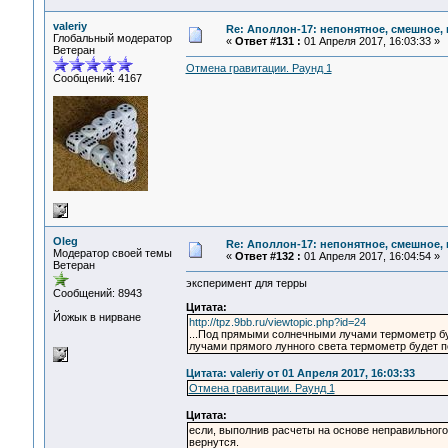
valeriy
Re: Аполлон-17: непонятное, смешное, в
Глобальный модератор
«
Ответ #131 :
01 Апреля 2017, 16:03:33 »
Ветеран
Отмена гравитации. Раунд 1
Сообщений: 4167
Oleg
Re: Аполлон-17: непонятное, смешное, в
Модератор своей темы
«
Ответ #132 :
01 Апреля 2017, 16:04:54 »
Ветеран
эксперимент для терры
Сообщений: 8943
Цитата:
Йожык в нирване
http://tpz.9bb.ru/viewtopic.php?id=24
...Под прямыми солнечными лучами термометр бу
лучами прямого лунного света термометр будет п
Цитата: valeriy от 01 Апреля 2017, 16:03:33
Отмена гравитации. Раунд 1
Цитата:
если, выполнив расчеты на основе неправильного 
вернутся.