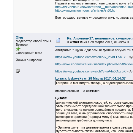
Первый в космосе: неизвестные факты о полете Г
http://tvzvezda.ru/news/vstrane_i_mire/content/2016
http://www.manonmoon.ru/articles/st60.htm
Все государственные учреждения лгут, но здесь вы
Oleg
Re: Аполлон-17: непонятное, смешное, в
Модератор своей темы
«
Ответ #124 :
29 Марта 2017, 01:49:57 »
Ветеран
Австралия ? Щука ? да! самые лунные аргументы !
Сообщений: 8943
https://www.youtube.com/watch?v=_25i8EF5nFk
- Лу
Йожык в нирване
http://www.economics.kiev.ua/index.php?id=950&view=
https://www.youtube.com/watch?v=sA4n6Oxc5XI
- А
Цитата: bykovsky от 28 Марта 2017, 04:14:37
Гагарин не мог видеть звезды, а видел проплыва
именно огоньки.. на сетчатке
Цитата:
динамический диапазон яркостей, которые однов
этом глаз имеет перед плёнкой значительное преи
не отвлекаясь на сильно освещённые предметы. Е
защищая глаз, и мы утрачиваем способность виде
некоторого времени (порядка минут) глаз снова н
аккомодации требуется до получаса .
«Зритель хочет и в дневное время видеть звезды 
чувствительность глаза настолько, что небо каже