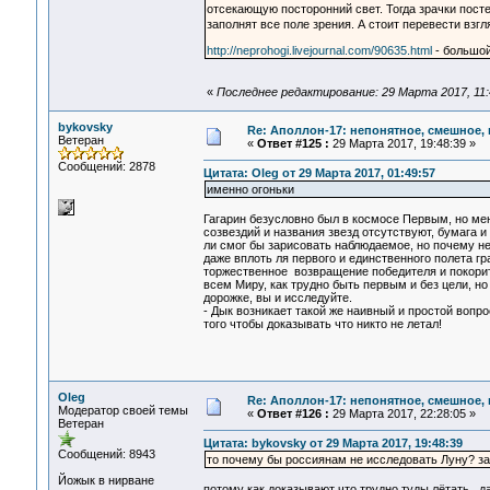
отсекающую посторонний свет. Тогда зрачки пост
заполнят все поле зрения. А стоит перевести взг
http://neprohogi.livejournal.com/90635.html
- большой
«
Последнее редактирование: 29 Марта 2017, 11:
bykovsky
Re: Аполлон-17: непонятное, смешное, в
Ветеран
«
Ответ #125 :
29 Марта 2017, 19:48:39 »
Сообщений: 2878
Цитата: Oleg от 29 Марта 2017, 01:49:57
именно огоньки
Гагарин безусловно был в космосе Первым, но ме
созвездий и названия звезд отсутствуют, бумага и
ли смог бы зарисовать наблюдаемое, но почему н
даже вплоть ля первого и единственного полета г
торжественное возвращение победителя и покорите
всем Миру, как трудно быть первым и без цели, но
дорожке, вы и исследуйте.
- Дык возникает такой же наивный и простой вопр
того чтобы доказывать что никто не летал!
Oleg
Re: Аполлон-17: непонятное, смешное, в
Модератор своей темы
«
Ответ #126 :
29 Марта 2017, 22:28:05 »
Ветеран
Цитата: bykovsky от 29 Марта 2017, 19:48:39
Сообщений: 8943
то почему бы россиянам не исследовать Луну? зам
Йожык в нирване
потому как доказывают что трудно туды лётать.. д