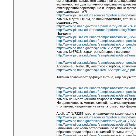
бы операторы китайского зайца, при исследовании
возможностей, для получения однозначно доказуем
фиксирующий перемещение и непрерывные фотогра
светодиодами... и?)
http://www.lpi.usra.edu/resources/apollo/catalog/70
Камень с детенышем, по всей видимости, тот же «
родительскую.
http://www.hq.nasa.gov/office/pao/History/alsj/a17/
http://www.lpi.usra.edu/resources/apollo/catalog/70
Наездник
http://www.lpi.usra.edu/lunar/samples/atlas/misc_
http://www.lpi.usra.edu/lunar/samples/atlas/compendi
http://www.lpi.usra.edu/lunar/samples/atlas/compendi
http://www.hq.nasa.gov/alsj/a12/A12SampleCat.pdf
Камень №67016, характерный нарост на спине.
http://www.lpi.usra.edu/lunar/samples/atlas/detail/
http://www.lpi.usra.edu/lunar/samples/atlas/compendi
Аполлон-16, №67016, животное с горбом, возмож
http://www.hq.nasa.gov/alsj/a16/A16SampleCat_3.pdf
Таблица показывает дефицит титана, жир отсутств
http://www.lpi.usra.edu/lunar/samples/atlas/detail/
http://www.lpi.usra.edu/lunar/samples/atlas/compendi
http://www.lpi.usra.edu/lunar/samples/atlas/detail/
Камень не имеет кожного покрова и запаса жира (
Но однотипность многих камней, наличие внутренн
что, камни, найденные на луне, это местная форм
Apollo 17 №72255, место нахождения камня около 
http://www.lpi.usra.edu/resources/apollo/catalog/70
http://www.hq.nasa.gov/office/pao/History/alsj/a17/
http://www.lpi.usra.edu/lunar/samples/atlas/detail/
(минимальное количество титана, по изложенной ве
образцов среди собранных камней большинство)
http://www.lpi.usra.edu/lunar/samples/atlas/compendi