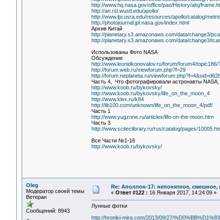
http://www.hq.nasa.gov/office/pao/History/alsj/frame.h
http://an.rsl.wustl.edu/apollo/
http://www.lpi.usra.edu/resources/apollo/catalog/metric
http://photojournal.jpl.nasa.gov/index.html
Архив Китай
http://planetary.s3.amazonaws.com/data/change3/pca
http://planetary.s3.amazonaws.com/data/change3/tca
Использованы Фото NASA
Обсуждение
http://www.leonidkonovalov.ru/forum/forum4/topic18
http://forum.web.ru/viewforum.php?f=29
http://forum.neplaneta.ru/viewforum.php?f=4&sid=d
Часть 4, Что фотографировали астронавты NASA,
http://www.koob.ru/bykovsky/
http://www.koob.ru/bykovsky/life_on_the_moon_4
http://www.klex.ru/k84
http://lib100.com/unknown/life_on_the_moon_4/pdf/
Часть 1
http://www.yugzone.ru/articles/life-on-the-moon.htm
Часть 3
http://www.sciteclibrary.ru/rus/catalog/pages/10005.ht
Все Части №1-16
http://www.koob.ru/bykovsky/
Oleg
Re: Аполлон-17: непонятное, смешное, в
Модератор своей темы
«
Ответ #122 :
16 Января 2017, 14:24:09 »
Ветеран
Лунные фотки
Сообщений: 8943
http://hroniki-mira.com/2013/09/27/%D0%