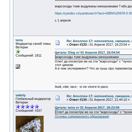
марсоходы тоже выдуманы киношниками ? ибо доле
https://yandex.ru/yandsearch?text=ISBN%20978-5-9
с 1 апреля
terra
Re: Аполлон-17: непонятное, смешное, в
Модератор своей темы
«
Ответ #133 :
01 Апреля 2017, 18:23:04 »
Ветеран
Цитата: Oleg от 01 Апреля 2017, 16:04:54
Сообщений: 1811
марсоходы тоже выдуманы киношниками
Олег! да посмотри же на эти "марсоходы" с "луно
этот цинизм.
А в чем эксперимент? Что за чушь про термометры
Audi, vide, tace - si vis vivere in pace.
valeriy
Re: Аполлон-17: непонятное, смешное, в
Глобальный модератор
«
Ответ #134 :
01 Апреля 2017, 21:44:10 »
Ветеран
Цитата: terra от 01 Апреля 2017, 18:23:04
Сообщений: 4167
Олег! да посмотри же на эти "марсоходы" с "луно
Основы современного образования