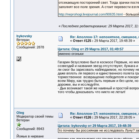
отсекающую посторонний свет. Тогда зрачки пост
заполнят все поле зрения. А стоит перевести взг
http://neprohogi.livejournal.com/90635.html
- большой
«
Последнее редактирование: 29 Марта 2017, 11:
bykovsky
Re: Аполлон-17: непонятное, смешное, в
Ветеран
«
Ответ #125 :
29 Марта 2017, 19:48:39 »
Сообщений: 2878
Цитата: Oleg от 29 Марта 2017, 01:49:57
именно огоньки
Гагарин безусловно был в космосе Первым, но ме
созвездий и названия звезд отсутствуют, бумага и
ли смог бы зарисовать наблюдаемое, но почему н
даже вплоть ля первого и единственного полета г
торжественное возвращение победителя и покорите
всем Миру, как трудно быть первым и без цели, но
дорожке, вы и исследуйте.
- Дык возникает такой же наивный и простой вопр
того чтобы доказывать что никто не летал!
Oleg
Re: Аполлон-17: непонятное, смешное, в
Модератор своей темы
«
Ответ #126 :
29 Марта 2017, 22:28:05 »
Ветеран
Цитата: bykovsky от 29 Марта 2017, 19:48:39
Сообщений: 8943
то почему бы россиянам не исследовать Луну? зам
Йожык в нирване
потому как доказывают что трудно туды лётать.. д