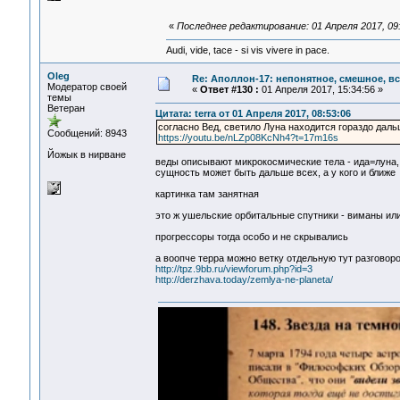
«
Последнее редактирование: 01 Апреля 2017, 09:
Audi, vide, tace - si vis vivere in pace.
Oleg
Re: Аполлон-17: непонятное, смешное, вся
Модератор своей
«
Ответ #130 :
01 Апреля 2017, 15:34:56 »
темы
Ветеран
Цитата: terra от 01 Апреля 2017, 08:53:06
согласно Вед, светило Луна находится гораздо дал
Сообщений: 8943
https://youtu.be/nLZp08KcNh4?t=17m16s
Йожык в нирване
веды описывают микрокосмические тела - ида=луна, 
сущность может быть дальше всех, а у кого и ближе
картинка там занятная
это ж ушельские орбитальные спутники - виманы или 
прогрессоры тогда особо и не скрывались
а воопче терра можно ветку отдельную тут разговор
http://tpz.9bb.ru/viewforum.php?id=3
http://derzhava.today/zemlya-ne-planeta/