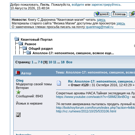
Добро пожаловать,
Гость
. Пожалуйста,
войдите
или
зарегистрируйтесь
.
10 Августа 2026, 15:48:04
Новости:
Книгу С.Доронина "Квантовая магия" читать
здесь
Материалы старого сайта "Физика Магии" доступны для просмотра
здесь
О замеченных глюках просьба писать на почту
quantmag@mail.ru
Квантовый Портал
Разное
Общий раздел
Аполлон-17: непонятное, смешное, всякое еще...
Страниц:
1
...
7
8
[
9
]
10
11
...
18
Все
Тема: Аполлон-17: непонятное, смешное, всякое
Автор
Oleg
Re: Аполлон-17: непонятное, смешное, в
Модератор своей темы
«
Ответ #120 :
31 Октября 2016, 12:43:29 »
Ветеран
Секретные архивы НАСА.Тайная экспедиция на Лун
Сообщений: 8943
https://www.youtube.com/watch?v=S8Ml23bnBOg
- н
Йожык в нирване
74-летняя американка пыталась продать лунный к
http://bolshoyforum.com/forum/index.php?action=felb
http://vz.ru/news/2011/10/25/533106.html