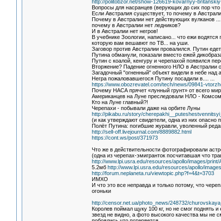
http://politobzor.net/show-126619-kovarnyy-britansk
Вопросы для насранцев (верующих до сих пор что
Если Австралия существует, то почему в Австрал
Почему в Австралии нет действующих вулканов ...
почему в Австралии нет ледников?
И в Австралии нет негров!
В учебнике Зоологии, написано... что ежи водятся 
которую вам вешавют по ТВ... на уши.
Заговор против Австралии провалился. Путин едет
Путина обманули, показали вместо ежей дикобраза
Путин с коалой, кенгуру и черепахой появился пер
Вторжение? Падение огненного НЛО в Австралии оз
Загадочный "огненный" объект видели в небе над 
Негра пожаловавшегося Путину посадили в.... ...
https://www.obozrevatel.com/tech/news/09841-vtorzhe
Почему НАСА прячет «лунный грунт» от всего мир
Американцев на Луне преследовали НЛО - Комсом
Кто на Луне главный?!
Черепахи - побывали даже на орбите Луны
http://pikabu.ru/story/cherepakhi__puteshestvennits
(и как утверждают свидетели, одна из них опасно
Полёт Путина: погибшие журавли, уволенный реда
http://sell-off.livejournal.com/8889882.html
https://cont.ws/post/371973
Что же в действительности фотографировали астр
(одна из черепах-эмигранток посчитавшая что тра
http://www.lpi.usra.edu/resources/apollo/images/print
5.2мб
http://www.lpi.usra.edu/resources/apollo/images
http://forum.neplaneta.ru/viewtopic.php?f=4&t=3703
ИМХО
И что это все неправда и только потому, что чер
огоньки
http://censor.net.ua/photo_news/248732/churovskaya
Королев поймал щуку 100 кг, но не смог поднять и е
звезд не видно, а фото высокого качества мы не с
побоялись что потеряется....