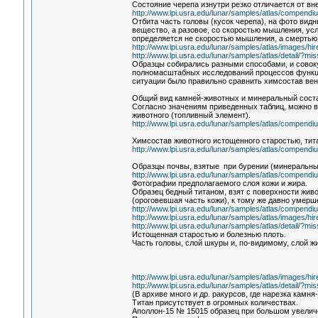
Состояние черепа изнутри резко отличается от вн
http://www.lpi.usra.edu/lunar/samples/atlas/compendi
Отбита часть головы (кусок черепа), на фото видн
вещество, а разовое, со скоростью мышления, ус
определяется не скоростью мышления, а смертью 
http://www.lpi.usra.edu/lunar/samples/atlas/images/h
http://www.lpi.usra.edu/lunar/samples/atlas/detail/
Образцы собирались разными способами, и совокуп
полномасштабных исследований процессов функцио
ситуации было правильно сравнить химсостав вен
Общий вид камней-животных и минеральный соста
Согласно значениям приведенных таблиц, можно в
животного (топливный элемент).
http://www.lpi.usra.edu/lunar/samples/atlas/compendi
Химсостав животного истощенного старостью, тита
http://www.lpi.usra.edu/lunar/samples/atlas/compendi
Образцы почвы, взятые при бурении (минеральны
http://www.lpi.usra.edu/lunar/samples/atlas/compendiu
Фотографии предполагаемого слоя кожи и жира.
Образец бедный титаном, взят с поверхности живот
(ороговевшая часть кожи), к тому же давно умерше
http://www.lpi.usra.edu/lunar/samples/atlas/compendi
http://www.lpi.usra.edu/lunar/samples/atlas/images/h
http://www.lpi.usra.edu/lunar/samples/atlas/detail/
Истощенная старостью и болезнью плоть.
Часть головы, слой шкуры и, по-видимому, слой ж
http://www.lpi.usra.edu/lunar/samples/atlas/images/h
http://www.lpi.usra.edu/lunar/samples/atlas/detail/
(В архиве много и др. ракурсов, где нарезка камн
Титан присутствует в огромных количествах.
Аполлон-15 № 15015 образец при большом увелич