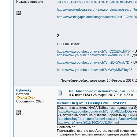
Йожык в нирване
%D0%BD%D0%B0%D1%81-%D1%81%D0%BA%D1
http://www.windowssearch-exp.com/images/sea
http://www.bingapis.com/images/search?q=UFOs
2.
UFO на Земле
https://www.youtube.com/watch?v=C2CjEVxMTb4
- U
https://www.youtube.com/watch?v=xon0Urx-XIM
- ду
https://www.youtube.com/watch?v=t2DKWmjL7DI
- U
https://www.youtube.com/watch?v=WzyMiWRoy28
- U
«
Последнее редактирование: 14 Февраля 2017, 1
bykovsky
Re: Аполлон-17: непонятное, смешное, в
Ветеран
«
Ответ #123 :
28 Марта 2017, 04:14:37 »
Сообщений: 2878
Цитата: Oleg от 31 Октября 2016, 12:43:29
Секретные архивы НАСА.Тайная экспедиция на Лу
https://www.youtube.com/watch?v=S8Ml23bnBOg
- 
74-летняя американка пыталась продать лунный 
http://bolshoyforum.com/forum/index.php?action=fel
http://vz.ru/news/2011/10/25/533106.html
Посмеемся.
Прочитайте, статью про Австралию всё точно как п
«Коварный британский заговор: шведка разоблачила