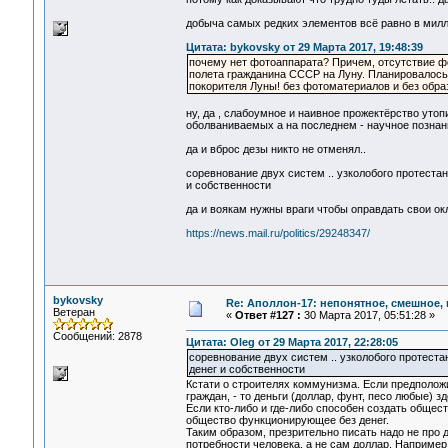
добыча самых редких элементов всё равно в милл
Цитата: bykovsky от 29 Марта 2017, 19:48:39
почему нет фотоаппарата? Причем, отсутствие фо
полета гражданина СССР на Луну. Планировалось 
покорителя Луны! без фотоматериалов и без образ
ну, да , слабоумное и наивное прожектёрство уто
оболваниваемых а на последнем - научное позна
да и вброс дезы никто не отменял..
соревнование двух систем .. узколобого протестан
и собственности
да и воякам нужны враги чтобы оправдать свои о
https://news.mail.ru/politics/29248347/
bykovsky
Re: Аполлон-17: непонятное, смешное, в
Ветеран
«
Ответ #127 :
30 Марта 2017, 05:51:28 »
Сообщений: 2878
Цитата: Oleg от 29 Марта 2017, 22:28:05
соревнование двух систем .. узколобого протеста
денег и собственности
Кстати о строителях коммунизма. Если предполож
граждан, - то деньги (доллар, фунт, песо любые) з
Если кто-либо и где-либо способен создать общес
общество функционирующее без денег.
Таким образом, презрительно писать надо не про д
потребности человека, а не сам доллар. Например