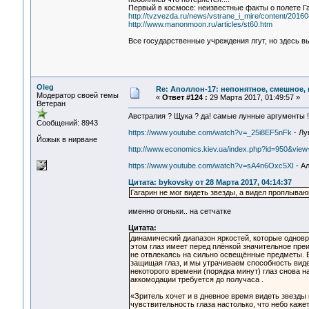
Первый в космосе: неизвестные факты о полете Г
http://tvzvezda.ru/news/vstrane_i_mire/content/2016
http://www.manonmoon.ru/articles/st60.htm
Все государственные учреждения лгут, но здесь вы
Oleg
Re: Аполлон-17: непонятное, смешное, в
Модератор своей темы
«
Ответ #124 :
29 Марта 2017, 01:49:57 »
Ветеран
Австралия ? Щука ? да! самые лунные аргументы !
Сообщений: 8943
https://www.youtube.com/watch?v=_25i8EF5nFk
- Лу
Йожык в нирване
http://www.economics.kiev.ua/index.php?id=950&view=
https://www.youtube.com/watch?v=sA4n6Oxc5XI
- А
Цитата: bykovsky от 28 Марта 2017, 04:14:37
Гагарин не мог видеть звезды, а видел проплыва
именно огоньки.. на сетчатке
Цитата:
динамический диапазон яркостей, которые однов
этом глаз имеет перед плёнкой значительное преи
не отвлекаясь на сильно освещённые предметы. Е
защищая глаз, и мы утрачиваем способность виде
некоторого времени (порядка минут) глаз снова н
аккомодации требуется до получаса .
«Зритель хочет и в дневное время видеть звезды 
чувствительность глаза настолько, что небо каже