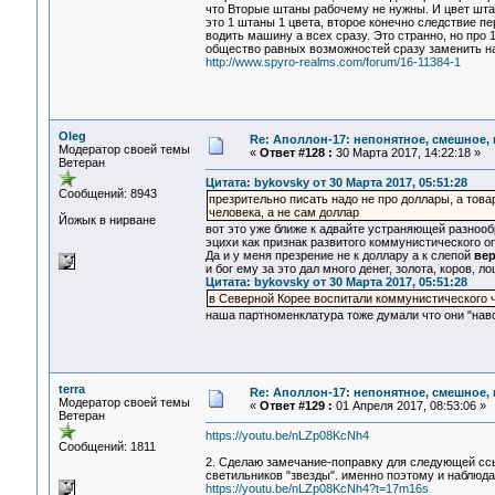
что Вторые штаны рабочему не нужны. И цвет штан
это 1 штаны 1 цвета, второе конечно следствие пе
водить машину а всех сразу. Это странно, но про 
общество равных возможностей сразу заменить на 
http://www.spyro-realms.com/forum/16-11384-1
Oleg
Re: Аполлон-17: непонятное, смешное, в
Модератор своей темы
«
Ответ #128 :
30 Марта 2017, 14:22:18 »
Ветеран
Цитата: bykovsky от 30 Марта 2017, 05:51:28
Сообщений: 8943
презрительно писать надо не про доллары, а това
человека, а не сам доллар
Йожык в нирване
вот это уже ближе к адвайте устраняющей разнооб
эцихи как признак развитого коммунистического о
Да и у меня презрение не к доллару а к слепой
вер
и бог ему за это дал много денег, золота, коров, л
Цитата: bykovsky от 30 Марта 2017, 05:51:28
в Северной Корее воспитали коммунистического ч
наша партноменклатура тоже думали что они "навс
terra
Re: Аполлон-17: непонятное, смешное, в
Модератор своей темы
«
Ответ #129 :
01 Апреля 2017, 08:53:06 »
Ветеран
https://youtu.be/nLZp08KcNh4
Сообщений: 1811
2. Сделаю замечание-поправку для следующей ссы
светильников "звезды". именно поэтому и наблю
https://youtu.be/nLZp08KcNh4?t=17m16s