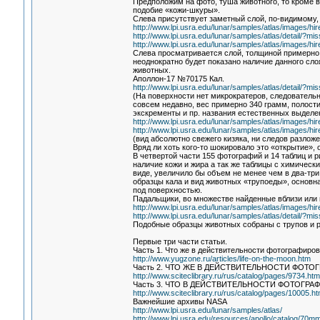
Предположим на фото, туша животного, то кроме в
подобие «кожи-шкуры».
Слева присутствует заметный слой, по-видимому, 
http://www.lpi.usra.edu/lunar/samples/atlas/images/h
http://www.lpi.usra.edu/lunar/samples/atlas/detail/
http://www.lpi.usra.edu/lunar/samples/atlas/images/h
Слева просматривается слой, толщиной примерно 
неоднократно будет показано наличие данного сл
животных.
Аполлон-17 №70175 Кал.
http://www.lpi.usra.edu/lunar/samples/atlas/detail/
(На поверхности нет микрократеров, следовательн
совсем недавно, вес примерно 340 грамм, полости
экскременты и пр. названия естественных выделе
http://www.lpi.usra.edu/lunar/samples/atlas/images/
http://www.lpi.usra.edu/lunar/samples/atlas/images/h
(вид абсолютно свежего кизяка, ни следов разлож
Вряд ли хоть кого-то шокировало это «открытие»,
В четвертой части 155 фотографий и 14 таблиц и
наличие кожи и жира а так же таблицы с химическ
виде, увеличило бы объем не менее чем в два-три
образцы кала и вид животных «трупоеды», основна
под поверхностью.
Падальщики, во множестве найденные вблизи или 
http://www.lpi.usra.edu/lunar/samples/atlas/images/h
http://www.lpi.usra.edu/lunar/samples/atlas/detail/
Подобные образцы животных собраны с трупов и 
Первые три части статьи.
Часть 1. Что же в действительности фотографиро
http://www.yugzone.ru/articles/life-on-the-moon.htm
Часть 2. ЧТО ЖЕ В ДЕЙСТВИТЕЛЬНОСТИ ФОТ
http://www.sciteclibrary.ru/rus/catalog/pages/9734.htm
Часть 3. ЧТО В ДЕЙСТВИТЕЛЬНОСТИ ФОТОГРА
http://www.sciteclibrary.ru/rus/catalog/pages/10005.ht
Важнейшие архивы NASA
http://www.lpi.usra.edu/lunar/samples/atlas/
http://www.lpi.usra.edu/resources/apollo/catalog/70mm