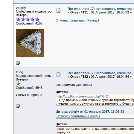
valeriy
Re: Аполлон-17: непонятное, смешное, в
Глобальный модератор
«
Ответ #131 :
01 Апреля 2017, 16:03:33 »
Ветеран
Отмена гравитации. Раунд 1
Сообщений: 4167
Oleg
Re: Аполлон-17: непонятное, смешное, в
Модератор своей темы
«
Ответ #132 :
01 Апреля 2017, 16:04:54 »
Ветеран
эксперимент для терры
Сообщений: 8943
Цитата:
Йожык в нирване
http://tpz.9bb.ru/viewtopic.php?id=24
...Под прямыми солнечными лучами термометр бу
лучами прямого лунного света термометр будет п
Цитата: valeriy от 01 Апреля 2017, 16:03:33
Отмена гравитации. Раунд 1
Цитата:
если, выполнив расчеты на основе неправильного 
вернутся.