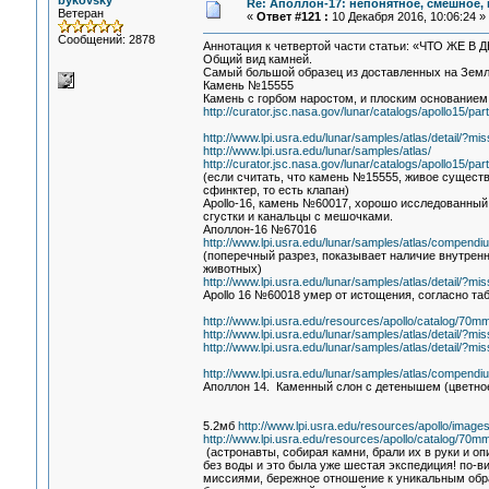
bykovsky
Re: Аполлон-17: непонятное, смешное, в
Ветеран
«
Ответ #121 :
10 Декабря 2016, 10:06:24 »
Сообщений: 2878
Аннотация к четвертой части статьи: «ЧТО 
Общий вид камней.
Самый большой образец из доставленных на Земл
Камень №15555
Камень с горбом наростом, и плоским основанием
http://curator.jsc.nasa.gov/lunar/catalogs/apollo15/par
http://www.lpi.usra.edu/lunar/samples/atlas/detail/
http://www.lpi.usra.edu/lunar/samples/atlas/
http://curator.jsc.nasa.gov/lunar/catalogs/apollo15/par
(если считать, что камень №15555, живое существо
сфинктер, то есть клапан)
Apollo-16, камень №60017, хорошо исследованный 
сгустки и канальцы с мешочками.
Аполлон-16 №67016
http://www.lpi.usra.edu/lunar/samples/atlas/compendi
(поперечный разрез, показывает наличие внутрен
животных)
http://www.lpi.usra.edu/lunar/samples/atlas/detail/
Apollo 16 №60018 умер от истощения, согласно таб
http://www.lpi.usra.edu/resources/apollo/catalog/70
http://www.lpi.usra.edu/lunar/samples/atlas/detail/
http://www.lpi.usra.edu/lunar/samples/atlas/detail/
http://www.lpi.usra.edu/lunar/samples/atlas/compendi
Аполлон 14. Каменный слон с детенышем (цветное
5.2мб
http://www.lpi.usra.edu/resources/apollo/images
http://www.lpi.usra.edu/resources/apollo/catalog/70
(астронавты, собирая камни, брали их в руки и оп
без воды и это была уже шестая экспедиция! по-
миссиями, бережное отношение к уникальным обра