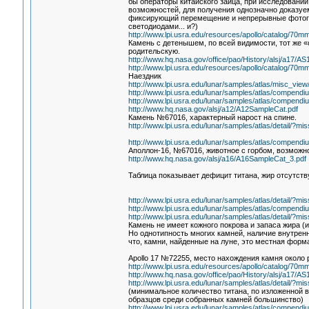
бы операторы китайского зайца, при исследовании
возможностей, для получения однозначно доказуем
фиксирующий перемещение и непрерывные фотогра
светодиодами... и?)
http://www.lpi.usra.edu/resources/apollo/catalog/70
Камень с детенышем, по всей видимости, тот же «
родительскую.
http://www.hq.nasa.gov/office/pao/History/alsj/a17/
http://www.lpi.usra.edu/resources/apollo/catalog/70
Наездник
http://www.lpi.usra.edu/lunar/samples/atlas/misc_
http://www.lpi.usra.edu/lunar/samples/atlas/compendi
http://www.lpi.usra.edu/lunar/samples/atlas/compendi
http://www.hq.nasa.gov/alsj/a12/A12SampleCat.pdf
Камень №67016, характерный нарост на спине.
http://www.lpi.usra.edu/lunar/samples/atlas/detail/
http://www.lpi.usra.edu/lunar/samples/atlas/compendi
Аполлон-16, №67016, животное с горбом, возмож
http://www.hq.nasa.gov/alsj/a16/A16SampleCat_3.pdf
Таблица показывает дефицит титана, жир отсутств
http://www.lpi.usra.edu/lunar/samples/atlas/detail/
http://www.lpi.usra.edu/lunar/samples/atlas/compendi
http://www.lpi.usra.edu/lunar/samples/atlas/detail/
Камень не имеет кожного покрова и запаса жира (
Но однотипность многих камней, наличие внутренн
что, камни, найденные на луне, это местная форм
Apollo 17 №72255, место нахождения камня около 
http://www.lpi.usra.edu/resources/apollo/catalog/70
http://www.hq.nasa.gov/office/pao/History/alsj/a17/
http://www.lpi.usra.edu/lunar/samples/atlas/detail/
(минимальное количество титана, по изложенной ве
образцов среди собранных камней большинство)
http://www.lpi.usra.edu/lunar/samples/atlas/compendi