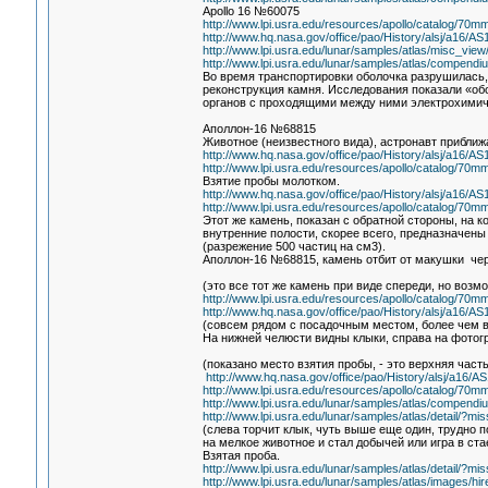
Apollo 16 №60075
http://www.lpi.usra.edu/resources/apollo/catalog/70
http://www.hq.nasa.gov/office/pao/History/alsj/a16/A
http://www.lpi.usra.edu/lunar/samples/atlas/misc_
http://www.lpi.usra.edu/lunar/samples/atlas/compendi
Во время транспортировки оболочка разрушилась,
реконструкция камня. Исследования показали «об
органов с проходящими между ними электрохими
Аполлон-16 №68815
Животное (неизвестного вида), астронавт приближ
http://www.hq.nasa.gov/office/pao/History/alsj/a16/
http://www.lpi.usra.edu/resources/apollo/catalog/70
Взятие пробы молотком.
http://www.hq.nasa.gov/office/pao/History/alsj/a16/
http://www.lpi.usra.edu/resources/apollo/catalog/70
Этот же камень, показан с обратной стороны, на к
внутренние полости, скорее всего, предназначены
(разрежение 500 частиц на см3).
Аполлон-16 №68815, камень отбит от макушки чер
(это все тот же камень при виде спереди, но возм
http://www.lpi.usra.edu/resources/apollo/catalog/70
http://www.hq.nasa.gov/office/pao/History/alsj/a16/
(совсем рядом с посадочным местом, более чем ве
На нижней челюсти видны клыки, справа на фотог
(показано место взятия пробы, - это верхняя част
http://www.hq.nasa.gov/office/pao/History/alsj/a16/
http://www.lpi.usra.edu/resources/apollo/catalog/70
http://www.lpi.usra.edu/lunar/samples/atlas/compendi
http://www.lpi.usra.edu/lunar/samples/atlas/detail/
(слева торчит клык, чуть выше еще один, трудно 
на мелкое животное и стал добычей или игра в ста
Взятая проба.
http://www.lpi.usra.edu/lunar/samples/atlas/detail/
http://www.lpi.usra.edu/lunar/samples/atlas/images/h