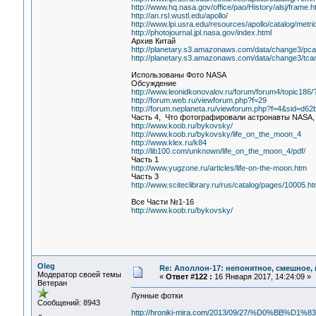
http://www.hq.nasa.gov/office/pao/History/alsj/frame.h
http://an.rsl.wustl.edu/apollo/
http://www.lpi.usra.edu/resources/apollo/catalog/metric
http://photojournal.jpl.nasa.gov/index.html
Архив Китай
http://planetary.s3.amazonaws.com/data/change3/pca
http://planetary.s3.amazonaws.com/data/change3/tca
Использованы Фото NASA
Обсуждение
http://www.leonidkonovalov.ru/forum/forum4/topic18
http://forum.web.ru/viewforum.php?f=29
http://forum.neplaneta.ru/viewforum.php?f=4&sid=d
Часть 4, Что фотографировали астронавты NASA,
http://www.koob.ru/bykovsky/
http://www.koob.ru/bykovsky/life_on_the_moon_4
http://www.klex.ru/k84
http://lib100.com/unknown/life_on_the_moon_4/pdf/
Часть 1
http://www.yugzone.ru/articles/life-on-the-moon.htm
Часть 3
http://www.sciteclibrary.ru/rus/catalog/pages/10005.ht
Все Части №1-16
http://www.koob.ru/bykovsky/
Oleg
Re: Аполлон-17: непонятное, смешное, в
Модератор своей темы
«
Ответ #122 :
16 Января 2017, 14:24:09 »
Ветеран
Лунные фотки
Сообщений: 8943
http://hroniki-mira.com/2013/09/27/%D0%