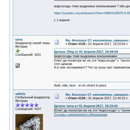
марсоходы тоже выдуманы киношниками ? ибо доле
https://yandex.ru/yandsearch?text=ISBN%20978-5-9
с 1 апреля
terra
Re: Аполлон-17: непонятное, смешное, в
Модератор своей темы
«
Ответ #133 :
01 Апреля 2017, 18:23:04 »
Ветеран
Цитата: Oleg от 01 Апреля 2017, 16:04:54
Сообщений: 1811
марсоходы тоже выдуманы киношниками
Олег! да посмотри же на эти "марсоходы" с "луно
этот цинизм.
А в чем эксперимент? Что за чушь про термометры
Audi, vide, tace - si vis vivere in pace.
valeriy
Re: Аполлон-17: непонятное, смешное, в
Глобальный модератор
«
Ответ #134 :
01 Апреля 2017, 21:44:10 »
Ветеран
Цитата: terra от 01 Апреля 2017, 18:23:04
Сообщений: 4167
Олег! да посмотри же на эти "марсоходы" с "луно
Основы современного образования